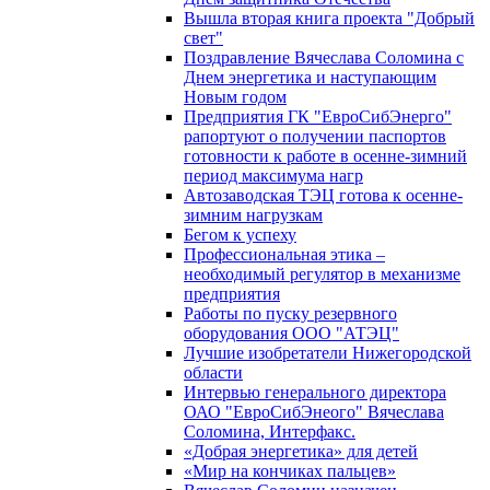
Вышла вторая книга проекта "Добрый
свет"
Поздравление Вячеслава Соломина с
Днем энергетика и наступающим
Новым годом
Предприятия ГК "ЕвроСибЭнерго"
рапортуют о получении паспортов
готовности к работе в осенне-зимний
период максимума нагр
Автозаводская ТЭЦ готова к осенне-
зимним нагрузкам
Бегом к успеху
Профессиональная этика –
необходимый регулятор в механизме
предприятия
Работы по пуску резервного
оборудования ООО "АТЭЦ"
Лучшие изобретатели Нижегородской
области
Интервью генерального директора
ОАО "ЕвроСибЭнеого" Вячеслава
Соломина, Интерфакс.
«Добрая энергетика» для детей
«Мир на кончиках пальцев»