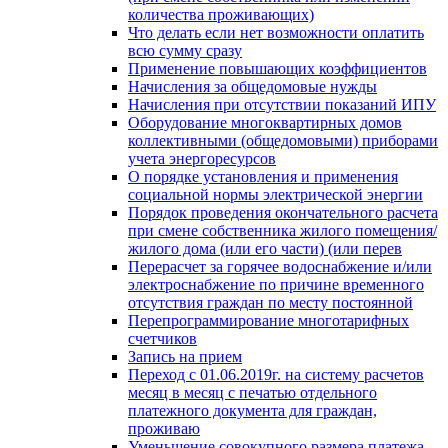
количества проживающих)
Что делать если нет возможности оплатить
всю сумму сразу
Применение повышающих коэффициентов
Начисления за общедомовые нужды
Начисления при отсутствии показаний ИПУ
Оборудование многоквартирных домов
коллективными (общедомовыми) приборами
учета энергоресурсов
О порядке установления и применения
социальной нормы электрической энергии
Порядок проведения окончательного расчета
при смене собственника жилого помещения/
жилого дома (или его части) (или перев
Перерасчет за горячее водоснабжение и/или
электроснабжение по причине временного
отсутствия граждан по месту постоянной
Перепрограммирование многотарифных
счетчиков
Запись на прием
Переход с 01.06.2019г. на систему расчетов
месяц в месяц с печатью отдельного
платежного документа для граждан,
проживаю
Уменьшение совокупного размера платежа