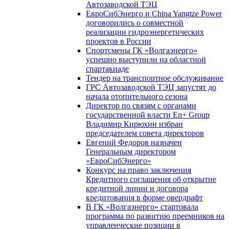
Автозаводской ТЭЦ
ЕвроСибЭнерго и China Yangtze Power
договорились о совместной
реализации гидроэнергетических
проектов в России
Спортсмены ГК «Волгаэнерго»
успешно выступили на областной
спартакиаде
Тендер на транспортное обслуживание
ГРС Автозаводской ТЭЦ запустят до
начала отопительного сезона
Директор по связям с органами
государственной власти En+ Group
Владимир Кирюхин избран
председателем совета директоров
Евгений Федоров назначен
Генеральным директором
«ЕвроСибЭнерго»
Конкурс на право заключения
Кредитного соглашения об открытие
кредитной линии и договора
кредитования в форме овердрафт
В ГК «Волгаэнерго» стартовала
программа по развитию преемников на
управленческие позиции в