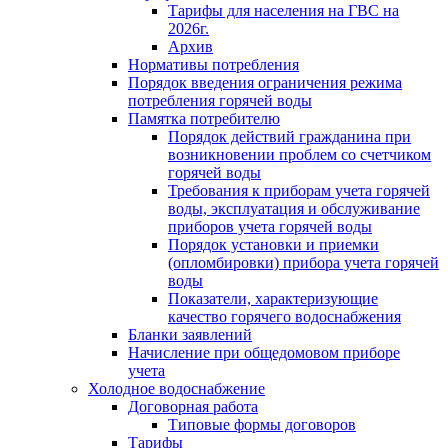
Тарифы для населения на ГВС на
2026г.
Архив
Нормативы потребления
Порядок введения ограничения режима
потребления горячей воды
Памятка потребителю
Порядок действий гражданина при
возникновении проблем со счетчиком
горячей воды
Требования к приборам учета горячей
воды, эксплуатация и обслуживание
приборов учета горячей воды
Порядок установки и приемки
(опломбировки) прибора учета горячей
воды
Показатели, характеризующие
качество горячего водоснабжения
Бланки заявлений
Начисление при общедомовом приборе
учета
Холодное водоснабжение
Договорная работа
Типовые формы договоров
Тарифы