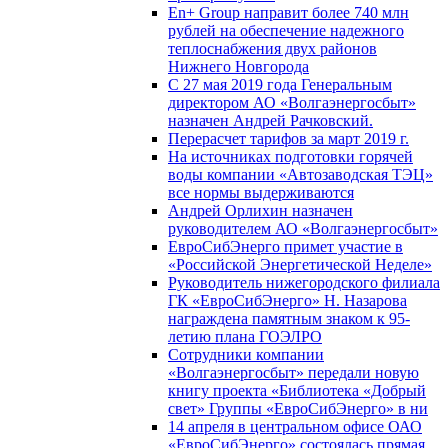
En+ Group направит более 740 млн
рублей на обеспечение надежного
теплоснабжения двух районов
Нижнего Новгорода
С 27 мая 2019 года Генеральным
директором АО «Волгаэнергосбыт»
назначен Андрей Рачковский.
Перерасчет тарифов за март 2019 г.
На источниках подготовки горячей
воды компании «Автозаводская ТЭЦ»
все нормы выдерживаются
Андрей Орлихин назначен
руководителем АО «Волгаэнергосбыт»
ЕвроСибЭнерго примет участие в
«Российской Энергетической Неделе»
Руководитель нижегородского филиала
ГК «ЕвроСибЭнерго» Н. Назарова
награждена памятным знаком к 95-
летию плана ГОЭЛРО
Сотрудники компании
«Волгаэнергосбыт» передали новую
книгу проекта «Библиотека «Добрый
свет» Группы «ЕвроСибЭнерго» в ни
14 апреля в центральном офисе ОАО
«ЕвроСибЭнерго» состоялась прямая