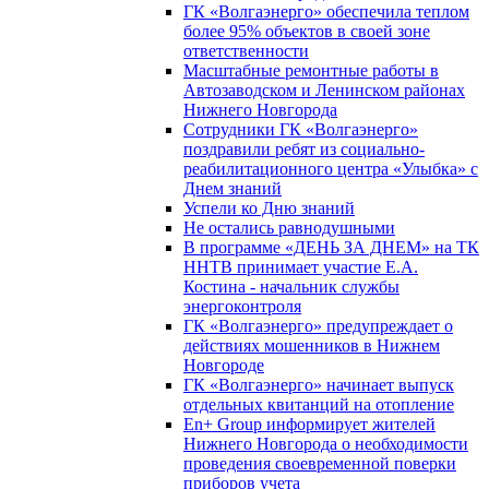
ГК «Волгаэнерго» обеспечила теплом
более 95% объектов в своей зоне
ответственности
Масштабные ремонтные работы в
Автозаводском и Ленинском районах
Нижнего Новгорода
Сотрудники ГК «Волгаэнерго»
поздравили ребят из социально-
реабилитационного центра «Улыбка» с
Днем знаний
Успели ко Дню знаний
Не остались равнодушными
В программе «ДЕНЬ ЗА ДНЕМ» на ТК
ННТВ принимает участие Е.А.
Костина - начальник службы
энергоконтроля
ГК «Волгаэнерго» предупреждает о
действиях мошенников в Нижнем
Новгороде
ГК «Волгаэнерго» начинает выпуск
отдельных квитанций на отопление
En+ Group информирует жителей
Нижнего Новгорода о необходимости
проведения своевременной поверки
приборов учета