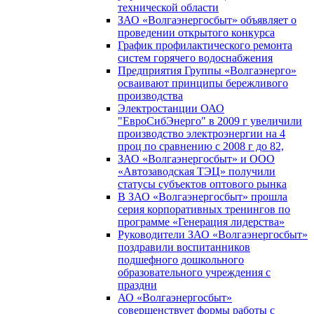
технической области
ЗАО «Волгаэнергосбыт» объявляет о
проведении открытого конкурса
График профилактического ремонта
систем горячего водоснабжения
Предприятия Группы «Волгаэнерго»
осваивают принципы бережливого
производства
Электростанции ОАО
"ЕвроСибЭнерго" в 2009 г увеличили
производство электроэнергии на 4
проц по сравнению с 2008 г до 82,
ЗАО «Волгаэнергосбыт» и ООО
«Автозаводская ТЭЦ» получили
статусы субъектов оптового рынка
В ЗАО «Волгаэнергосбыт» прошла
серия корпоративных тренингов по
программе «Генерация лидерства»
Руководители ЗАО «Волгаэнергосбыт»
поздравили воспитанников
подшефного дошкольного
образовательного учреждения с
праздни
АО «Волгаэнергосбыт»
совершенствует формы работы с