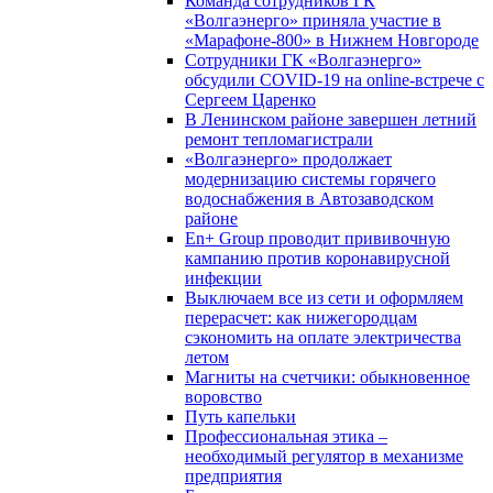
Команда сотрудников ГК
«Волгаэнерго» приняла участие в
«Марафоне-800» в Нижнем Новгороде
Сотрудники ГК «Волгаэнерго»
обсудили COVID-19 на online-встрече с
Сергеем Царенко
В Ленинском районе завершен летний
ремонт тепломагистрали
«Волгаэнерго» продолжает
модернизацию системы горячего
водоснабжения в Автозаводском
районе
En+ Group проводит прививочную
кампанию против коронавирусной
инфекции
Выключаем все из сети и оформляем
перерасчет: как нижегородцам
сэкономить на оплате электричества
летом
Магниты на счетчики: обыкновенное
воровство
Путь капельки
Профессиональная этика –
необходимый регулятор в механизме
предприятия