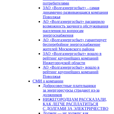
потребителями
ЗАО «Волгаэнергосбыт» - самая
динамично развивающаяся компания
Поволжья
АО «Волгаэнергосбыт» расширило
возможность заочного обслуживания
населения по вопросам
энергоснабжения
АО «Волгаэнергосбыт» гарантирует
бесперебойное энергоснабжение
жителей Московского района
ЗАО «Волгаэнергосбыт» вошло в
рейтинг крупнейших компаний
Нижегородской области
АО «Волгаэнергосбыт» вошло в
рейтинг крупнейших компаний
Поволжья
СМИ о компании
Добросовестные плательщики
за энергоресурсы страдают из-за
должников
НИЖЕГОРОДЦАМ РАССКАЗАЛИ,
КАК ЛЕГЧЕ РАСПЛАТИТЬСЯ
С ДОЛГАМИ ЗА ЭЛЕКТРИЧЕСТВО
Должен — не должен: как