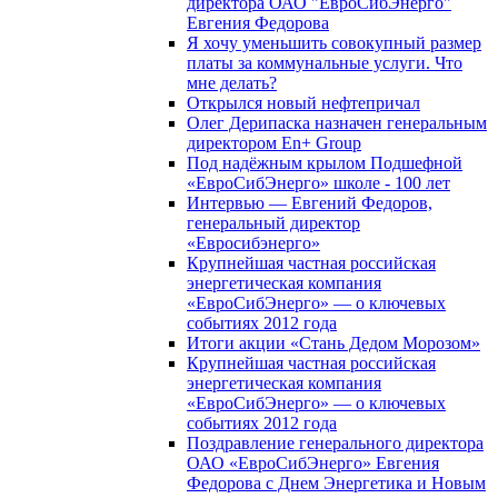
директора ОАО "ЕвроСибЭнерго"
Евгения Федорова
Я хочу уменьшить совокупный размер
платы за коммунальные услуги. Что
мне делать?
Открылся новый нефтепричал
Олег Дерипаска назначен генеральным
директором En+ Group
Под надёжным крылом Подшефной
«ЕвроСибЭнерго» школе - 100 лет
Интервью — Евгений Федоров,
генеральный директор
«Евросибэнерго»
Крупнейшая частная российская
энергетическая компания
«ЕвроСибЭнерго» — о ключевых
событиях 2012 года
Итоги акции «Стань Дедом Морозом»
Крупнейшая частная российская
энергетическая компания
«ЕвроСибЭнерго» — о ключевых
событиях 2012 года
Поздравление генерального директора
ОАО «ЕвроСибЭнерго» Евгения
Федорова с Днем Энергетика и Новым