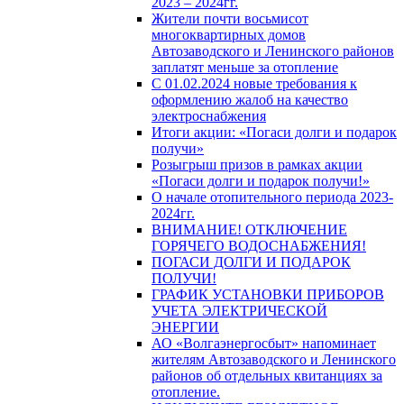
2023 – 2024гг.
Жители почти восьмисот
многоквартирных домов
Автозаводского и Ленинского районов
заплатят меньше за отопление
С 01.02.2024 новые требования к
оформлению жалоб на качество
электроснабжения
Итоги акции: «Погаси долги и подарок
получи»
Розыгрыш призов в рамках акции
«Погаси долги и подарок получи!»
О начале отопительного периода 2023-
2024гг.
ВНИМАНИЕ! ОТКЛЮЧЕНИЕ
ГОРЯЧЕГО ВОДОСНАБЖЕНИЯ!
ПОГАСИ ДОЛГИ И ПОДАРОК
ПОЛУЧИ!
ГРАФИК УСТАНОВКИ ПРИБОРОВ
УЧЕТА ЭЛЕКТРИЧЕСКОЙ
ЭНЕРГИИ
АО «Волгаэнергосбыт» напоминает
жителям Автозаводского и Ленинского
районов об отдельных квитанциях за
отопление.