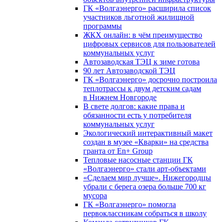
ГК «Волгаэнерго» расширила список
участников льготной жилищной
программы
ЖКХ онлайн: в чём преимущество
цифровых сервисов для пользователей
коммунальных услуг
Автозаводская ТЭЦ к зиме готова
90 лет Автозаводской ТЭЦ
ГК «Волгаэнерго» досрочно построила
теплотрассы к двум детским садам
в Нижнем Новгороде
В свете долгов: какие права и
обязанности есть у потребителя
коммунальных услуг
Экологический интерактивный макет
создан в музее «Кварки» на средства
гранта от En+ Group
Тепловые насосные станции ГК
«Волгаэнерго» стали арт-объектами
«Сделаем мир лучше». Нижегородцы
убрали с берега озера больше 700 кг
мусора
ГК «Волгаэнерго» помогла
первоклассникам собраться в школу