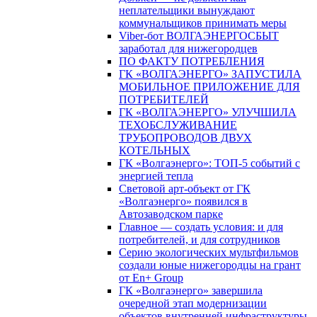
неплательщики вынуждают
коммунальщиков принимать меры
Viber-бот ВОЛГАЭНЕРГОСБЫТ
заработал для нижегородцев
ПО ФАКТУ ПОТРЕБЛЕНИЯ
ГК «ВОЛГАЭНЕРГО» ЗАПУСТИЛА
МОБИЛЬНОЕ ПРИЛОЖЕНИЕ ДЛЯ
ПОТРЕБИТЕЛЕЙ
ГК «ВОЛГАЭНЕРГО» УЛУЧШИЛА
ТЕХОБСЛУЖИВАНИЕ
ТРУБОПРОВОДОВ ДВУХ
КОТЕЛЬНЫХ
ГК «Волгаэнерго»: ТОП-5 событий с
энергией тепла
Световой арт-объект от ГК
«Волгаэнерго» появился в
Автозаводском парке
Главное — создать условия: и для
потребителей, и для сотрудников
Серию экологических мультфильмов
создали юные нижегородцы на грант
от En+ Group
ГК «Волгаэнерго» завершила
очередной этап модернизации
объектов внутренней инфраструктуры