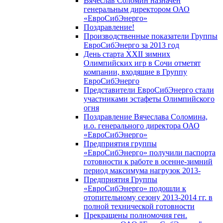
Вячеслав Соломин назначен
генеральным директором ОАО
«ЕвроСибЭнерго»
Поздравление!
Производственные показатели Группы
ЕвроСибЭнерго за 2013 год
День старта XXII зимних
Олимпийских игр в Сочи отметят
компании, входящие в Группу
ЕвроСибЭнерго
Представители ЕвроСибЭнерго стали
участниками эстафеты Олимпийского
огня
Поздравление Вячеслава Соломина,
и.о. генерального директора ОАО
«ЕвроСибЭнерго»
Предприятия группы
«ЕвроСибЭнерго» получили паспорта
готовности к работе в осенне-зимний
период максимума нагрузок 2013-
Предприятия Группы
«ЕвроСибЭнерго» подошли к
отопительному сезону 2013-2014 гг. в
полной технической готовности
Прекращены полномочия ген.