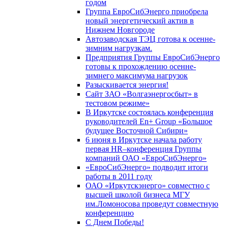
годом
Группа ЕвроСибЭнерго приобрела
новый энергетический актив в
Нижнем Новгороде
Автозаводская ТЭЦ готова к осенне-
зимним нагрузкам.
Предприятия Группы ЕвроСибЭнерго
готовы к прохождению осенне-
зимнего максимума нагрузок
Разыскивается энергия!
Сайт ЗАО «Волгаэнергосбыт» в
тестовом режиме»
В Иркутске состоялась конференция
руководителей En+ Group «Большое
будущее Восточной Сибири»
6 июня в Иркутске начала работу
первая HR–конференция Группы
компаний ОАО «ЕвроСибЭнерго»
«ЕвроСибЭнерго» подводит итоги
работы в 2011 году
ОАО «Иркутскэнерго» совместно с
высшей школой бизнеса МГУ
им.Ломоносова проведут совместную
конференцию
С Днем Победы!