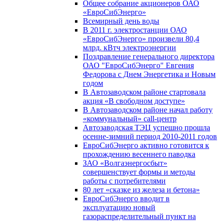
Общее собрание акционеров ОАО
«ЕвроСибЭнерго»
Всемирный день воды
В 2011 г. электростанции ОАО
«ЕвроСибЭнерго» произвели 80,4
млрд. кВтч электроэнергии
Поздравление генерального директора
ОАО "ЕвроСибЭнерго" Евгения
Федорова с Днем Энергетика и Новым
годом
В Автозаводском районе стартовала
акция «В свободном доступе»
В Автозаводском районе начал работу
«коммунальный» call-центр
Автозаводская ТЭЦ успешно прошла
осенне-зимний период 2010-2011 годов
ЕвроСибЭнерго активно готовится к
прохождению весеннего паводка
ЗАО «Волгаэнергосбыт»
совершенствует формы и методы
работы с потребителями
80 лет «сказке из железа и бетона»
ЕвроСибЭнерго вводит в
эксплуатацию новый
газораспределительный пункт на