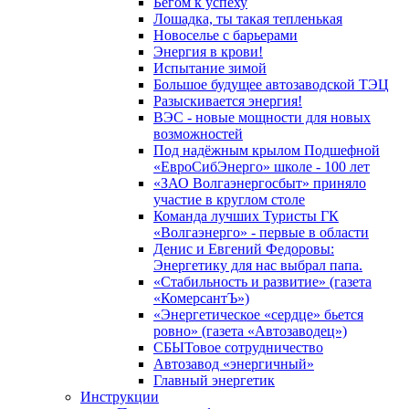
Бегом к успеху
Лошадка, ты такая тепленькая
Новоселье с барьерами
Энергия в крови!
Испытание зимой
Большое будущее автозаводской ТЭЦ
Разыскивается энергия!
ВЭС - новые мощности для новых
возможностей
Под надёжным крылом Подшефной
«ЕвроСибЭнерго» школе - 100 лет
«ЗАО Волгаэнергосбыт» приняло
участие в круглом столе
Команда лучших Туристы ГК
«Волгаэнерго» - первые в области
Денис и Евгений Федоровы:
Энергетику для нас выбрал папа.
«Стабильность и развитие» (газета
«КомерсантЪ»)
«Энергетическое «сердце» бьется
ровно» (газета «Автозаводец»)
СБЫТовое сотрудничество
Автозавод «энергичный»
Главный энергетик
Инструкции