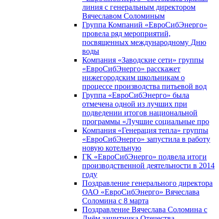
линия с генеральным директором
Вячеславом Соломиным
Группа Компаний «ЕвроСибЭнерго»
провела ряд мероприятий,
посвященных международному Дню
воды
Компания «Заводские сети» группы
«ЕвроСибЭнерго» расскажет
нижегородским школьникам о
процессе производства питьевой вод
Группа «ЕвроСибЭнерго» была
отмечена одной из лучших при
подведении итогов национальной
программы «Лучшие социальные про
Компания «Генерация тепла» группы
«ЕвроСибЭнерго» запустила в работу
новую котельную
ГК «ЕвроСибЭнерго» подвела итоги
производственной деятельности в 2014
году
Поздравление генерального директора
ОАО «ЕвроСибЭнерго» Вячеслава
Соломина с 8 марта
Поздравление Вячеслава Соломина с
Днём защитника Отечества