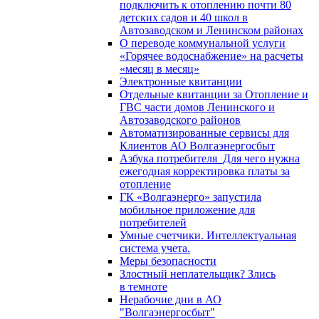
подключить к отоплению почти 80
детских садов и 40 школ в
Автозаводском и Ленинском районах
О переводе коммунальной услуги
«Горячее водоснабжение» на расчеты
«месяц в месяц»
Электронные квитанции
Отдельные квитанции за Отопление и
ГВС части домов Ленинского и
Автозаводского районов
Автоматизированные сервисы для
Клиентов АО Волгаэнергосбыт
Азбука потребителя_Для чего нужна
ежегодная корректировка платы за
отопление
ГК «Волгаэнерго» запустила
мобильное приложение для
потребителей
Умные счетчики. Интеллектуальная
система учета.
Меры безопасности
Злостный неплательщик? Злись
в темноте
Нерабочие дни в АО
"Волгаэнергосбыт"