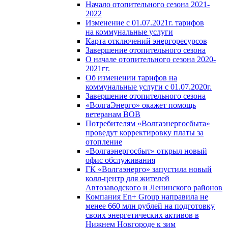
Начало отопительного сезона 2021-
2022
Изменение с 01.07.2021г. тарифов
на коммунальные услуги
Карта отключений энергоресурсов
Завершение отопительного сезона
О начале отопительного сезона 2020-
2021гг.
Об изменении тарифов на
коммунальные услуги с 01.07.2020г.
Завершение отопительного сезона
«ВолгаЭнерго» окажет помощь
ветеранам ВОВ
Потребителям «Волгаэнергосбыта»
проведут корректировку платы за
отопление
«Волгаэнергосбыт» открыл новый
офис обслуживания
ГК «Волгаэнерго» запустила новый
колл-центр для жителей
Автозаводского и Ленинского районов
Компания En+ Group направила не
менее 660 млн рублей на подготовку
своих энергетических активов в
Нижнем Новгороде к зим