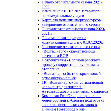
Начало отопительного сезона 2021-
2022
Изменение с 01.07.2021г. тарифов
на коммунальные услуги
Карта отключений энергоресурсов
Завершение отопительного сезона
О начале отопительного сезона 2020-
2021гг.
Об изменении тарифов на
коммунальные услуги с 01.07.2020г.
Завершение отопительного сезона
«ВолгаЭнерго» окажет помощь
ветеранам ВОВ
Потребителям «Волгаэнергосбыта»
проведут корректировку платы за
отопление
«Волгаэнергосбыт» открыл новый
офис обслуживания
ГК «Волгаэнерго» запустила новый
колл-центр для жителей
Автозаводского и Ленинского районов
Компания En+ Group направила не
менее 660 млн рублей на подготовку
своих энергетических активов в
Нижнем Новгороде к зим