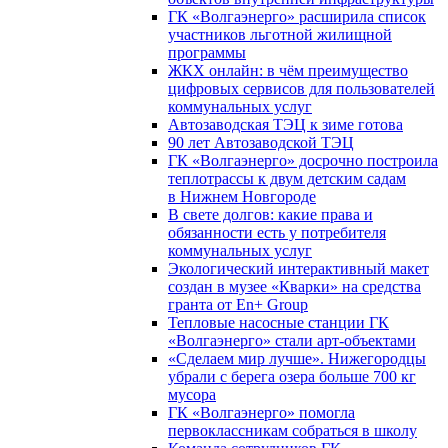
ГК «Волгаэнерго» расширила список
участников льготной жилищной
программы
ЖКХ онлайн: в чём преимущество
цифровых сервисов для пользователей
коммунальных услуг
Автозаводская ТЭЦ к зиме готова
90 лет Автозаводской ТЭЦ
ГК «Волгаэнерго» досрочно построила
теплотрассы к двум детским садам
в Нижнем Новгороде
В свете долгов: какие права и
обязанности есть у потребителя
коммунальных услуг
Экологический интерактивный макет
создан в музее «Кварки» на средства
гранта от En+ Group
Тепловые насосные станции ГК
«Волгаэнерго» стали арт-объектами
«Сделаем мир лучше». Нижегородцы
убрали с берега озера больше 700 кг
мусора
ГК «Волгаэнерго» помогла
первоклассникам собраться в школу