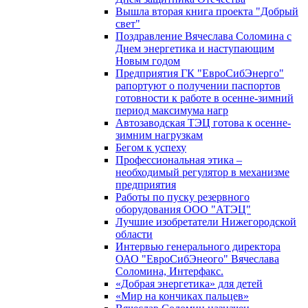
Вышла вторая книга проекта "Добрый
свет"
Поздравление Вячеслава Соломина с
Днем энергетика и наступающим
Новым годом
Предприятия ГК "ЕвроСибЭнерго"
рапортуют о получении паспортов
готовности к работе в осенне-зимний
период максимума нагр
Автозаводская ТЭЦ готова к осенне-
зимним нагрузкам
Бегом к успеху
Профессиональная этика –
необходимый регулятор в механизме
предприятия
Работы по пуску резервного
оборудования ООО "АТЭЦ"
Лучшие изобретатели Нижегородской
области
Интервью генерального директора
ОАО "ЕвроСибЭнеого" Вячеслава
Соломина, Интерфакс.
«Добрая энергетика» для детей
«Мир на кончиках пальцев»