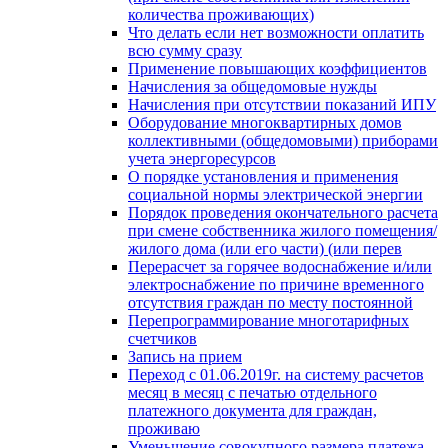
количества проживающих)
Что делать если нет возможности оплатить
всю сумму сразу
Применение повышающих коэффициентов
Начисления за общедомовые нужды
Начисления при отсутствии показаний ИПУ
Оборудование многоквартирных домов
коллективными (общедомовыми) приборами
учета энергоресурсов
О порядке установления и применения
социальной нормы электрической энергии
Порядок проведения окончательного расчета
при смене собственника жилого помещения/
жилого дома (или его части) (или перев
Перерасчет за горячее водоснабжение и/или
электроснабжение по причине временного
отсутствия граждан по месту постоянной
Перепрограммирование многотарифных
счетчиков
Запись на прием
Переход с 01.06.2019г. на систему расчетов
месяц в месяц с печатью отдельного
платежного документа для граждан,
проживаю
Уменьшение совокупного размера платежа