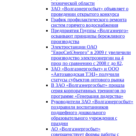
технической области
ЗАО «Волгаэнергосбыт» объявляет о
проведении открытого конкурса
График профилактического ремонта
систем горячего водоснабжения
Предприятия Группы «Волгаэнерго»
осваивают принципы бережливого
производства
Электростанции ОАО
"ЕвроСибЭнерго" в 2009 г увеличили
производство электроэнергии на 4
проц по сравнению с 2008 г до 82,
ЗАО «Волгаэнергосбыт» и ООО
«Автозаводская ТЭЦ» получили
статусы субъектов оптового рынка
В ЗАО «Волгаэнергосбыт» прошла
серия корпоративных тренингов по
программе «Генерация лидерства»
Руководители ЗАО «Волгаэнергосбыт»
поздравили воспитанников
подшефного дошкольного
образовательного учреждения с
праздни
АО «Волгаэнергосбыт»
совершенствует формы работы с