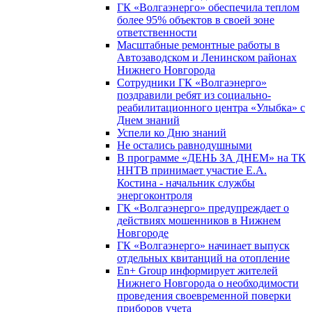
ГК «Волгаэнерго» обеспечила теплом
более 95% объектов в своей зоне
ответственности
Масштабные ремонтные работы в
Автозаводском и Ленинском районах
Нижнего Новгорода
Сотрудники ГК «Волгаэнерго»
поздравили ребят из социально-
реабилитационного центра «Улыбка» с
Днем знаний
Успели ко Дню знаний
Не остались равнодушными
В программе «ДЕНЬ ЗА ДНЕМ» на ТК
ННТВ принимает участие Е.А.
Костина - начальник службы
энергоконтроля
ГК «Волгаэнерго» предупреждает о
действиях мошенников в Нижнем
Новгороде
ГК «Волгаэнерго» начинает выпуск
отдельных квитанций на отопление
En+ Group информирует жителей
Нижнего Новгорода о необходимости
проведения своевременной поверки
приборов учета