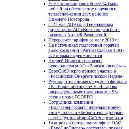
En+ Group направит более 740 млн
рублей на обеспечение надежного
теплоснабжения двух районов
Нижнего Новгорода
С 27 мая 2019 года Генеральным
директором АО «Волгаэнергосбыт»
назначен Андрей Рачковский.
Перерасчет тарифов за март 2019 г.
На источниках подготовки горячей
воды компании «Автозаводская ТЭЦ»
все нормы выдерживаются
Андрей Орлихин назначен
руководителем АО «Волгаэнергосбыт»
ЕвроСибЭнерго примет участие в
«Российской Энергетической Неделе»
Руководитель нижегородского филиала
ГК «ЕвроСибЭнерго» Н. Назарова
награждена памятным знаком к 95-
летию плана ГОЭЛРО
Сотрудники компании
«Волгаэнергосбыт» передали новую
книгу проекта «Библиотека «Добрый
свет» Группы «ЕвроСибЭнерго» в ни
14 апреля в центральном офисе ОАО
«ЕвроСибЭнерго» состоялась прямая