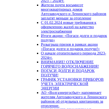
2023 – 2024гг.
Жители почти восьмисот
многоквартирных домов
Автозаводского и Ленинского районов
заплатят меньше за отопление
С 01.02.2024 новые требования к
оформлению жалоб на качество
электроснабжения
Итоги акции: «Погаси долги и подарок
получи»
Розыгрыш призов в рамках акции
«Погаси долги и подарок получи!»
О начале отопительного периода 2023-
2024гг.
ВНИМАНИЕ! ОТКЛЮЧЕНИЕ
ГОРЯЧЕГО ВОДОСНАБЖЕНИЯ!
ПОГАСИ ДОЛГИ И ПОДАРОК
ПОЛУЧИ!
ГРАФИК УСТАНОВКИ ПРИБОРОВ
УЧЕТА ЭЛЕКТРИЧЕСКОЙ
ЭНЕРГИИ
АО «Волгаэнергосбыт» напоминает
жителям Автозаводского и Ленинского
районов об отдельных квитанциях за
отопление.