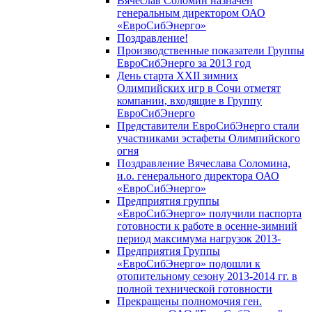
Вячеслав Соломин назначен
генеральным директором ОАО
«ЕвроСибЭнерго»
Поздравление!
Производственные показатели Группы
ЕвроСибЭнерго за 2013 год
День старта XXII зимних
Олимпийских игр в Сочи отметят
компании, входящие в Группу
ЕвроСибЭнерго
Представители ЕвроСибЭнерго стали
участниками эстафеты Олимпийского
огня
Поздравление Вячеслава Соломина,
и.о. генерального директора ОАО
«ЕвроСибЭнерго»
Предприятия группы
«ЕвроСибЭнерго» получили паспорта
готовности к работе в осенне-зимний
период максимума нагрузок 2013-
Предприятия Группы
«ЕвроСибЭнерго» подошли к
отопительному сезону 2013-2014 гг. в
полной технической готовности
Прекращены полномочия ген.