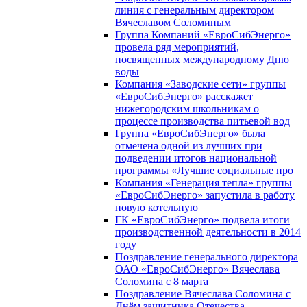
линия с генеральным директором
Вячеславом Соломиным
Группа Компаний «ЕвроСибЭнерго»
провела ряд мероприятий,
посвященных международному Дню
воды
Компания «Заводские сети» группы
«ЕвроСибЭнерго» расскажет
нижегородским школьникам о
процессе производства питьевой вод
Группа «ЕвроСибЭнерго» была
отмечена одной из лучших при
подведении итогов национальной
программы «Лучшие социальные про
Компания «Генерация тепла» группы
«ЕвроСибЭнерго» запустила в работу
новую котельную
ГК «ЕвроСибЭнерго» подвела итоги
производственной деятельности в 2014
году
Поздравление генерального директора
ОАО «ЕвроСибЭнерго» Вячеслава
Соломина с 8 марта
Поздравление Вячеслава Соломина с
Днём защитника Отечества