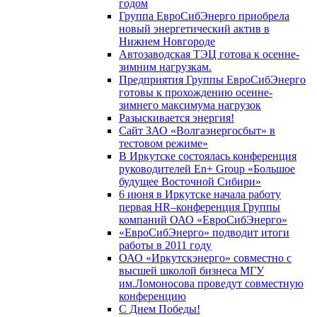
годом
Группа ЕвроСибЭнерго приобрела
новый энергетический актив в
Нижнем Новгороде
Автозаводская ТЭЦ готова к осенне-
зимним нагрузкам.
Предприятия Группы ЕвроСибЭнерго
готовы к прохождению осенне-
зимнего максимума нагрузок
Разыскивается энергия!
Сайт ЗАО «Волгаэнергосбыт» в
тестовом режиме»
В Иркутске состоялась конференция
руководителей En+ Group «Большое
будущее Восточной Сибири»
6 июня в Иркутске начала работу
первая HR–конференция Группы
компаний ОАО «ЕвроСибЭнерго»
«ЕвроСибЭнерго» подводит итоги
работы в 2011 году
ОАО «Иркутскэнерго» совместно с
высшей школой бизнеса МГУ
им.Ломоносова проведут совместную
конференцию
С Днем Победы!