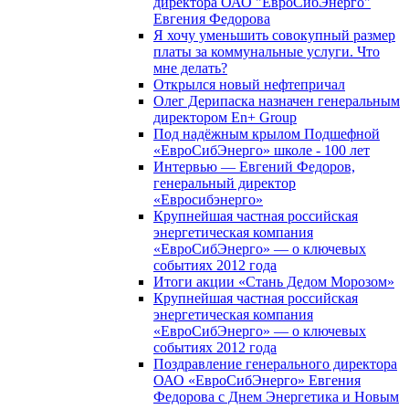
директора ОАО "ЕвроСибЭнерго"
Евгения Федорова
Я хочу уменьшить совокупный размер
платы за коммунальные услуги. Что
мне делать?
Открылся новый нефтепричал
Олег Дерипаска назначен генеральным
директором En+ Group
Под надёжным крылом Подшефной
«ЕвроСибЭнерго» школе - 100 лет
Интервью — Евгений Федоров,
генеральный директор
«Евросибэнерго»
Крупнейшая частная российская
энергетическая компания
«ЕвроСибЭнерго» — о ключевых
событиях 2012 года
Итоги акции «Стань Дедом Морозом»
Крупнейшая частная российская
энергетическая компания
«ЕвроСибЭнерго» — о ключевых
событиях 2012 года
Поздравление генерального директора
ОАО «ЕвроСибЭнерго» Евгения
Федорова с Днем Энергетика и Новым