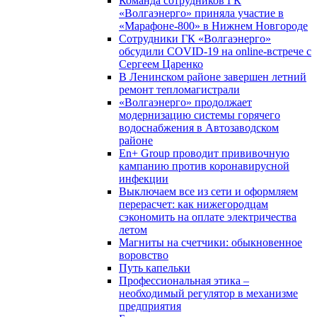
Команда сотрудников ГК
«Волгаэнерго» приняла участие в
«Марафоне-800» в Нижнем Новгороде
Сотрудники ГК «Волгаэнерго»
обсудили COVID-19 на online-встрече с
Сергеем Царенко
В Ленинском районе завершен летний
ремонт тепломагистрали
«Волгаэнерго» продолжает
модернизацию системы горячего
водоснабжения в Автозаводском
районе
En+ Group проводит прививочную
кампанию против коронавирусной
инфекции
Выключаем все из сети и оформляем
перерасчет: как нижегородцам
сэкономить на оплате электричества
летом
Магниты на счетчики: обыкновенное
воровство
Путь капельки
Профессиональная этика –
необходимый регулятор в механизме
предприятия