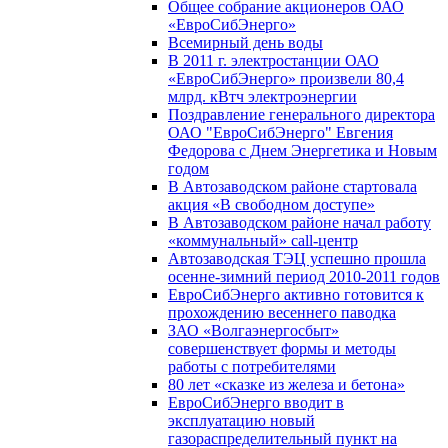
Общее собрание акционеров ОАО
«ЕвроСибЭнерго»
Всемирный день воды
В 2011 г. электростанции ОАО
«ЕвроСибЭнерго» произвели 80,4
млрд. кВтч электроэнергии
Поздравление генерального директора
ОАО "ЕвроСибЭнерго" Евгения
Федорова с Днем Энергетика и Новым
годом
В Автозаводском районе стартовала
акция «В свободном доступе»
В Автозаводском районе начал работу
«коммунальный» call-центр
Автозаводская ТЭЦ успешно прошла
осенне-зимний период 2010-2011 годов
ЕвроСибЭнерго активно готовится к
прохождению весеннего паводка
ЗАО «Волгаэнергосбыт»
совершенствует формы и методы
работы с потребителями
80 лет «сказке из железа и бетона»
ЕвроСибЭнерго вводит в
эксплуатацию новый
газораспределительный пункт на