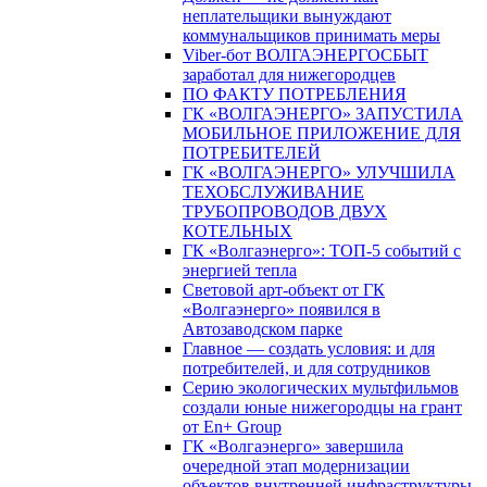
неплательщики вынуждают
коммунальщиков принимать меры
Viber-бот ВОЛГАЭНЕРГОСБЫТ
заработал для нижегородцев
ПО ФАКТУ ПОТРЕБЛЕНИЯ
ГК «ВОЛГАЭНЕРГО» ЗАПУСТИЛА
МОБИЛЬНОЕ ПРИЛОЖЕНИЕ ДЛЯ
ПОТРЕБИТЕЛЕЙ
ГК «ВОЛГАЭНЕРГО» УЛУЧШИЛА
ТЕХОБСЛУЖИВАНИЕ
ТРУБОПРОВОДОВ ДВУХ
КОТЕЛЬНЫХ
ГК «Волгаэнерго»: ТОП-5 событий с
энергией тепла
Световой арт-объект от ГК
«Волгаэнерго» появился в
Автозаводском парке
Главное — создать условия: и для
потребителей, и для сотрудников
Серию экологических мультфильмов
создали юные нижегородцы на грант
от En+ Group
ГК «Волгаэнерго» завершила
очередной этап модернизации
объектов внутренней инфраструктуры