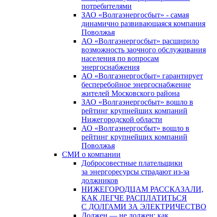
потребителями
ЗАО «Волгаэнергосбыт» - самая
динамично развивающаяся компания
Поволжья
АО «Волгаэнергосбыт» расширило
возможность заочного обслуживания
населения по вопросам
энергоснабжения
АО «Волгаэнергосбыт» гарантирует
бесперебойное энергоснабжение
жителей Московского района
ЗАО «Волгаэнергосбыт» вошло в
рейтинг крупнейших компаний
Нижегородской области
АО «Волгаэнергосбыт» вошло в
рейтинг крупнейших компаний
Поволжья
СМИ о компании
Добросовестные плательщики
за энергоресурсы страдают из-за
должников
НИЖЕГОРОДЦАМ РАССКАЗАЛИ,
КАК ЛЕГЧЕ РАСПЛАТИТЬСЯ
С ДОЛГАМИ ЗА ЭЛЕКТРИЧЕСТВО
Должен — не должен: как