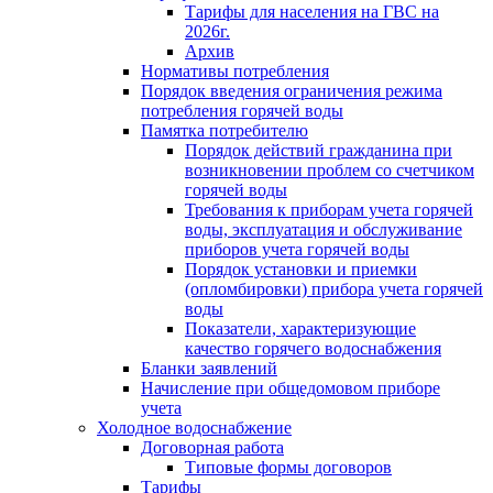
Тарифы для населения на ГВС на
2026г.
Архив
Нормативы потребления
Порядок введения ограничения режима
потребления горячей воды
Памятка потребителю
Порядок действий гражданина при
возникновении проблем со счетчиком
горячей воды
Требования к приборам учета горячей
воды, эксплуатация и обслуживание
приборов учета горячей воды
Порядок установки и приемки
(опломбировки) прибора учета горячей
воды
Показатели, характеризующие
качество горячего водоснабжения
Бланки заявлений
Начисление при общедомовом приборе
учета
Холодное водоснабжение
Договорная работа
Типовые формы договоров
Тарифы