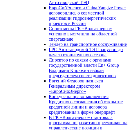
Автозаводской ТЭЦ
ЕвроСибЭнерго и China Yangtze Power
договорились о совместной
реализации гидроэнергетических
проектов в России
Спортсмены ГК «Волгаэнерго»
успешно выступили на областной
спартакиаде
Тендер на транспортное обслуживание
ГРС Автозаводской ТЭЦ запустят до
начала отопительного сезона
Директор по связям с органами
государственной власти En+ Group
Владимир Кирюхин избран
председателем совета директоров
Евгений Федоров назначен
Генеральным директором
«ЕвроСибЭнерго»
Конкурс на право заключения
Кредитного соглашения об открытие
кредитной линии и договора
кредитования в форме овердрафт
В ГК «Волгаэнерго» стартовала
программа по развитию преемников на
управленческие позиции в