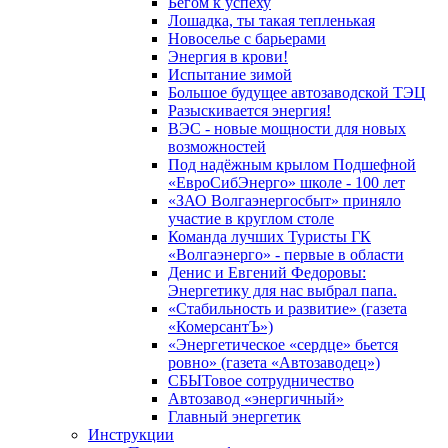
Бегом к успеху
Лошадка, ты такая тепленькая
Новоселье с барьерами
Энергия в крови!
Испытание зимой
Большое будущее автозаводской ТЭЦ
Разыскивается энергия!
ВЭС - новые мощности для новых
возможностей
Под надёжным крылом Подшефной
«ЕвроСибЭнерго» школе - 100 лет
«ЗАО Волгаэнергосбыт» приняло
участие в круглом столе
Команда лучших Туристы ГК
«Волгаэнерго» - первые в области
Денис и Евгений Федоровы:
Энергетику для нас выбрал папа.
«Стабильность и развитие» (газета
«КомерсантЪ»)
«Энергетическое «сердце» бьется
ровно» (газета «Автозаводец»)
СБЫТовое сотрудничество
Автозавод «энергичный»
Главный энергетик
Инструкции