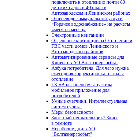
подключить к отоплению почти 80
детских садов и 40 школ в
Автозаводском и Ленинском районах
О переводе коммунальной услуги
«Горячее водоснабжение» на расчеты
«месяц в месяц»
Электронные квитанции
Отдельные квитанции за Отопление и
ГВС части домов Ленинского и
Автозаводского районов
Автоматизированные сервисы для
Клиентов АО Волгаэнергосбыт
Азбука потребителя_Для чего нужна
ежегодная корректировка платы за
отопление
ГК «Волгаэнерго» запустила
мобильное приложение для
потребителей
Умные счетчики. Интеллектуальная
система учета.
Меры безопасности
Злостный неплательщик? Злись
в темноте
Нерабочие дни в АО
"Волгаэнергосбыт"