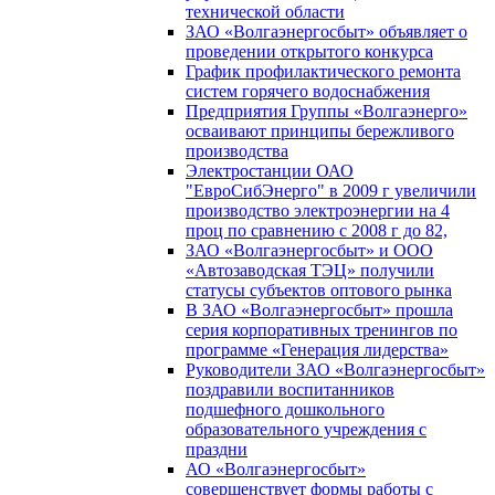
технической области
ЗАО «Волгаэнергосбыт» объявляет о
проведении открытого конкурса
График профилактического ремонта
систем горячего водоснабжения
Предприятия Группы «Волгаэнерго»
осваивают принципы бережливого
производства
Электростанции ОАО
"ЕвроСибЭнерго" в 2009 г увеличили
производство электроэнергии на 4
проц по сравнению с 2008 г до 82,
ЗАО «Волгаэнергосбыт» и ООО
«Автозаводская ТЭЦ» получили
статусы субъектов оптового рынка
В ЗАО «Волгаэнергосбыт» прошла
серия корпоративных тренингов по
программе «Генерация лидерства»
Руководители ЗАО «Волгаэнергосбыт»
поздравили воспитанников
подшефного дошкольного
образовательного учреждения с
праздни
АО «Волгаэнергосбыт»
совершенствует формы работы с