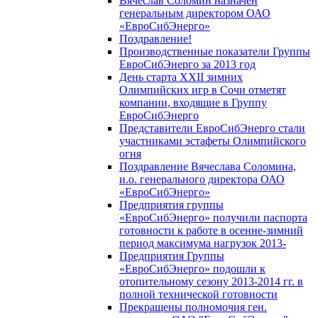
Вячеслав Соломин назначен
генеральным директором ОАО
«ЕвроСибЭнерго»
Поздравление!
Производственные показатели Группы
ЕвроСибЭнерго за 2013 год
День старта XXII зимних
Олимпийских игр в Сочи отметят
компании, входящие в Группу
ЕвроСибЭнерго
Представители ЕвроСибЭнерго стали
участниками эстафеты Олимпийского
огня
Поздравление Вячеслава Соломина,
и.о. генерального директора ОАО
«ЕвроСибЭнерго»
Предприятия группы
«ЕвроСибЭнерго» получили паспорта
готовности к работе в осенне-зимний
период максимума нагрузок 2013-
Предприятия Группы
«ЕвроСибЭнерго» подошли к
отопительному сезону 2013-2014 гг. в
полной технической готовности
Прекращены полномочия ген.