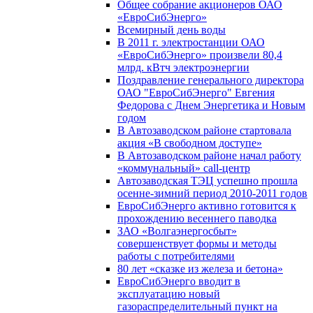
Общее собрание акционеров ОАО
«ЕвроСибЭнерго»
Всемирный день воды
В 2011 г. электростанции ОАО
«ЕвроСибЭнерго» произвели 80,4
млрд. кВтч электроэнергии
Поздравление генерального директора
ОАО "ЕвроСибЭнерго" Евгения
Федорова с Днем Энергетика и Новым
годом
В Автозаводском районе стартовала
акция «В свободном доступе»
В Автозаводском районе начал работу
«коммунальный» call-центр
Автозаводская ТЭЦ успешно прошла
осенне-зимний период 2010-2011 годов
ЕвроСибЭнерго активно готовится к
прохождению весеннего паводка
ЗАО «Волгаэнергосбыт»
совершенствует формы и методы
работы с потребителями
80 лет «сказке из железа и бетона»
ЕвроСибЭнерго вводит в
эксплуатацию новый
газораспределительный пункт на