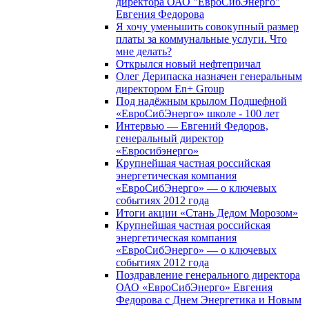
директора ОАО "ЕвроСибЭнерго"
Евгения Федорова
Я хочу уменьшить совокупный размер
платы за коммунальные услуги. Что
мне делать?
Открылся новый нефтепричал
Олег Дерипаска назначен генеральным
директором En+ Group
Под надёжным крылом Подшефной
«ЕвроСибЭнерго» школе - 100 лет
Интервью — Евгений Федоров,
генеральный директор
«Евросибэнерго»
Крупнейшая частная российская
энергетическая компания
«ЕвроСибЭнерго» — о ключевых
событиях 2012 года
Итоги акции «Стань Дедом Морозом»
Крупнейшая частная российская
энергетическая компания
«ЕвроСибЭнерго» — о ключевых
событиях 2012 года
Поздравление генерального директора
ОАО «ЕвроСибЭнерго» Евгения
Федорова с Днем Энергетика и Новым