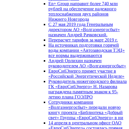
En+ Group направит более 740 млн
рублей на обеспечение надежного
теплоснабжения двух районов
Нижнего Новгорода
С 27 мая 2019 года Генеральным
директором АО «Волгаэнергосбыт»
назначен Андрей Рачковский.
Перерасчет тарифов за март 2019 г.
На источниках подготовки горячей
воды компании «Автозаводская ТЭЦ»
все нормы выдерживаются
Андрей Орлихин назначен
руководителем АО «Волгаэнергосбыт»
ЕвроСибЭнерго примет участие в
«Российской Энергетической Неделе»
Руководитель нижегородского филиала
ГК «ЕвроСибЭнерго» Н. Назарова
награждена памятным знаком к 95-
летию плана ГОЭЛРО
Сотрудники компании
«Волгаэнергосбыт» передали новую
книгу проекта «Библиотека «Добрый
свет» Группы «ЕвроСибЭнерго» в ни
14 апреля в центральном офисе ОАО
«ЕвроСибЭнерго» состоялась прямая