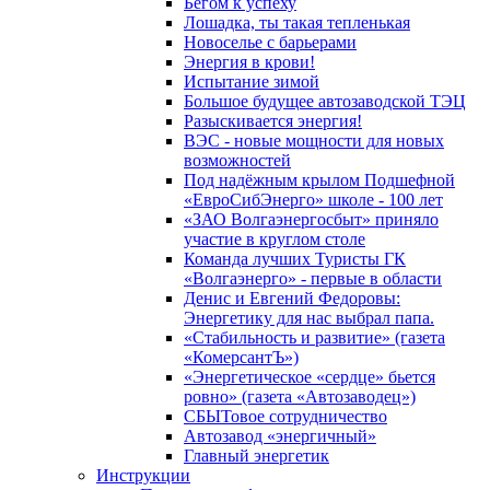
Бегом к успеху
Лошадка, ты такая тепленькая
Новоселье с барьерами
Энергия в крови!
Испытание зимой
Большое будущее автозаводской ТЭЦ
Разыскивается энергия!
ВЭС - новые мощности для новых
возможностей
Под надёжным крылом Подшефной
«ЕвроСибЭнерго» школе - 100 лет
«ЗАО Волгаэнергосбыт» приняло
участие в круглом столе
Команда лучших Туристы ГК
«Волгаэнерго» - первые в области
Денис и Евгений Федоровы:
Энергетику для нас выбрал папа.
«Стабильность и развитие» (газета
«КомерсантЪ»)
«Энергетическое «сердце» бьется
ровно» (газета «Автозаводец»)
СБЫТовое сотрудничество
Автозавод «энергичный»
Главный энергетик
Инструкции