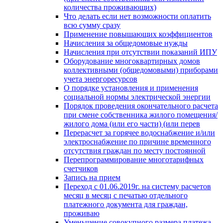
количества проживающих)
Что делать если нет возможности оплатить
всю сумму сразу
Применение повышающих коэффициентов
Начисления за общедомовые нужды
Начисления при отсутствии показаний ИПУ
Оборудование многоквартирных домов
коллективными (общедомовыми) приборами
учета энергоресурсов
О порядке установления и применения
социальной нормы электрической энергии
Порядок проведения окончательного расчета
при смене собственника жилого помещения/
жилого дома (или его части) (или перев
Перерасчет за горячее водоснабжение и/или
электроснабжение по причине временного
отсутствия граждан по месту постоянной
Перепрограммирование многотарифных
счетчиков
Запись на прием
Переход с 01.06.2019г. на систему расчетов
месяц в месяц с печатью отдельного
платежного документа для граждан,
проживаю
Уменьшение совокупного размера платежа