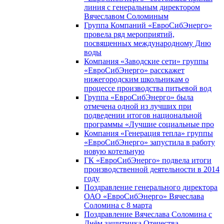
линия с генеральным директором
Вячеславом Соломиным
Группа Компаний «ЕвроСибЭнерго»
провела ряд мероприятий,
посвященных международному Дню
воды
Компания «Заводские сети» группы
«ЕвроСибЭнерго» расскажет
нижегородским школьникам о
процессе производства питьевой вод
Группа «ЕвроСибЭнерго» была
отмечена одной из лучших при
подведении итогов национальной
программы «Лучшие социальные про
Компания «Генерация тепла» группы
«ЕвроСибЭнерго» запустила в работу
новую котельную
ГК «ЕвроСибЭнерго» подвела итоги
производственной деятельности в 2014
году
Поздравление генерального директора
ОАО «ЕвроСибЭнерго» Вячеслава
Соломина с 8 марта
Поздравление Вячеслава Соломина с
Днём защитника Отечества