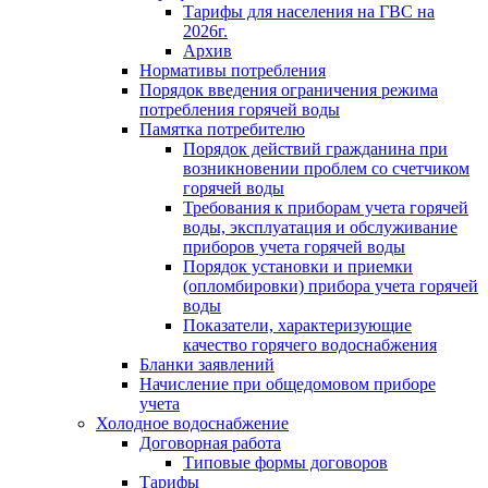
Тарифы для населения на ГВС на
2026г.
Архив
Нормативы потребления
Порядок введения ограничения режима
потребления горячей воды
Памятка потребителю
Порядок действий гражданина при
возникновении проблем со счетчиком
горячей воды
Требования к приборам учета горячей
воды, эксплуатация и обслуживание
приборов учета горячей воды
Порядок установки и приемки
(опломбировки) прибора учета горячей
воды
Показатели, характеризующие
качество горячего водоснабжения
Бланки заявлений
Начисление при общедомовом приборе
учета
Холодное водоснабжение
Договорная работа
Типовые формы договоров
Тарифы