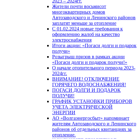
2023 – 2024гг.
Жители почти восьмисот
многоквартирных домов
Автозаводского и Ленинского районов
заплатят меньше за отопление
С 01.02.2024 новые требования к
оформлению жалоб на качество
электроснабжения
Итоги акции: «Погаси долги и подарок
получи»
Розыгрыш призов в рамках акции
«Погаси долги и подарок получи!»
О начале отопительного периода 2023-
2024гг.
ВНИМАНИЕ! ОТКЛЮЧЕНИЕ
ГОРЯЧЕГО ВОДОСНАБЖЕНИЯ!
ПОГАСИ ДОЛГИ И ПОДАРОК
ПОЛУЧИ!
ГРАФИК УСТАНОВКИ ПРИБОРОВ
УЧЕТА ЭЛЕКТРИЧЕСКОЙ
ЭНЕРГИИ
АО «Волгаэнергосбыт» напоминает
жителям Автозаводского и Ленинского
районов об отдельных квитанциях за
отопление.