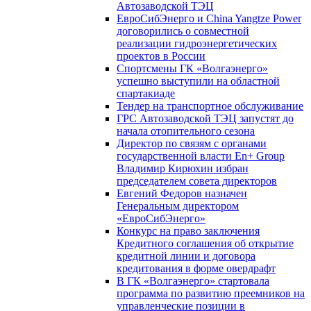
Автозаводской ТЭЦ
ЕвроСибЭнерго и China Yangtze Power
договорились о совместной
реализации гидроэнергетических
проектов в России
Спортсмены ГК «Волгаэнерго»
успешно выступили на областной
спартакиаде
Тендер на транспортное обслуживание
ГРС Автозаводской ТЭЦ запустят до
начала отопительного сезона
Директор по связям с органами
государственной власти En+ Group
Владимир Кирюхин избран
председателем совета директоров
Евгений Федоров назначен
Генеральным директором
«ЕвроСибЭнерго»
Конкурс на право заключения
Кредитного соглашения об открытие
кредитной линии и договора
кредитования в форме овердрафт
В ГК «Волгаэнерго» стартовала
программа по развитию преемников на
управленческие позиции в