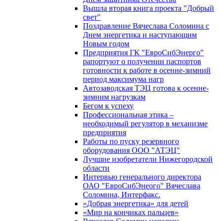
Вышла вторая книга проекта "Добрый
свет"
Поздравление Вячеслава Соломина с
Днем энергетика и наступающим
Новым годом
Предприятия ГК "ЕвроСибЭнерго"
рапортуют о получении паспортов
готовности к работе в осенне-зимний
период максимума нагр
Автозаводская ТЭЦ готова к осенне-
зимним нагрузкам
Бегом к успеху
Профессиональная этика –
необходимый регулятор в механизме
предприятия
Работы по пуску резервного
оборудования ООО "АТЭЦ"
Лучшие изобретатели Нижегородской
области
Интервью генерального директора
ОАО "ЕвроСибЭнеого" Вячеслава
Соломина, Интерфакс.
«Добрая энергетика» для детей
«Мир на кончиках пальцев»