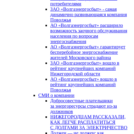
потребителями
ЗАО «Волгаэнергосбыт» - самая
динамично развивающаяся компания
Поволжья
АО «Волгаэнергосбыт» расширило
возможность заочного обслуживания
населения по вопросам
энергоснабжения
АО «Волгаэнергосбыт» гарантирует
бесперебойное энергоснабжение
жителей Московского района
ЗАО «Волгаэнергосбыт» вошло в
рейтинг крупнейших компаний
Нижегородской области
АО «Волгаэнергосбыт» вошло в
рейтинг крупнейших компаний
Поволжья
СМИ о компании
Добросовестные плательщики
за энергоресурсы страдают из-за
должников
НИЖЕГОРОДЦАМ РАССКАЗАЛИ,
КАК ЛЕГЧЕ РАСПЛАТИТЬСЯ
С ДОЛГАМИ ЗА ЭЛЕКТРИЧЕСТВО
Должен — не должен: как