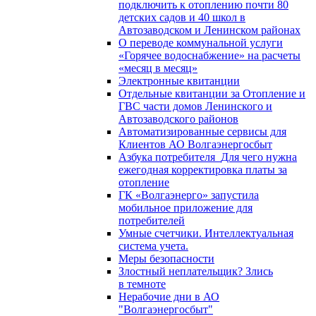
подключить к отоплению почти 80
детских садов и 40 школ в
Автозаводском и Ленинском районах
О переводе коммунальной услуги
«Горячее водоснабжение» на расчеты
«месяц в месяц»
Электронные квитанции
Отдельные квитанции за Отопление и
ГВС части домов Ленинского и
Автозаводского районов
Автоматизированные сервисы для
Клиентов АО Волгаэнергосбыт
Азбука потребителя_Для чего нужна
ежегодная корректировка платы за
отопление
ГК «Волгаэнерго» запустила
мобильное приложение для
потребителей
Умные счетчики. Интеллектуальная
система учета.
Меры безопасности
Злостный неплательщик? Злись
в темноте
Нерабочие дни в АО
"Волгаэнергосбыт"