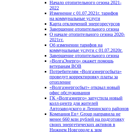
Начало отопительного сезона 2021-
2022
Изменение с 01.07.2021г. тарифов
на коммунальные услуги
Карта отключений энергоресурсов
Завершение отопительного сезона
О начале отопительного сезона 2020-
2021гг.
Об изменении тарифов на
коммунальные услуги с 01.07.2020г.
Завершение отопительного сезона
«ВолгаЭнерго» окажет помощь
ветеранам ВОВ
Потребителям «Волгаэнергосбыта»
проведут корректировку платы за
отопление
«Волгаэнергосбыт» открыл новый
офис обслуживания
ГК «Волгаэнерго» запустила новый
колл-центр для жителей
Автозаводского и Ленинского районов
Компания En+ Group направила не
менее 660 млн рублей на подготовку
своих энергетических активов в
Нижнем Новгороде к зим