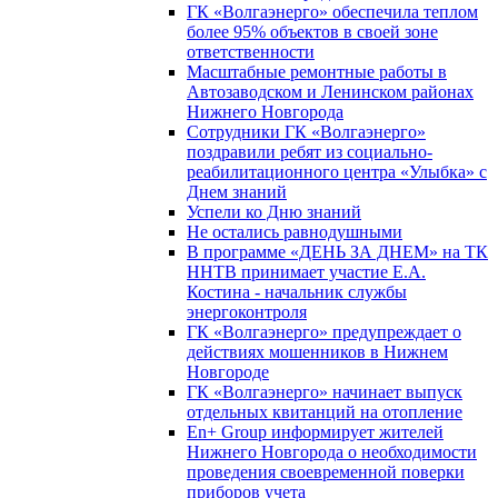
ГК «Волгаэнерго» обеспечила теплом
более 95% объектов в своей зоне
ответственности
Масштабные ремонтные работы в
Автозаводском и Ленинском районах
Нижнего Новгорода
Сотрудники ГК «Волгаэнерго»
поздравили ребят из социально-
реабилитационного центра «Улыбка» с
Днем знаний
Успели ко Дню знаний
Не остались равнодушными
В программе «ДЕНЬ ЗА ДНЕМ» на ТК
ННТВ принимает участие Е.А.
Костина - начальник службы
энергоконтроля
ГК «Волгаэнерго» предупреждает о
действиях мошенников в Нижнем
Новгороде
ГК «Волгаэнерго» начинает выпуск
отдельных квитанций на отопление
En+ Group информирует жителей
Нижнего Новгорода о необходимости
проведения своевременной поверки
приборов учета