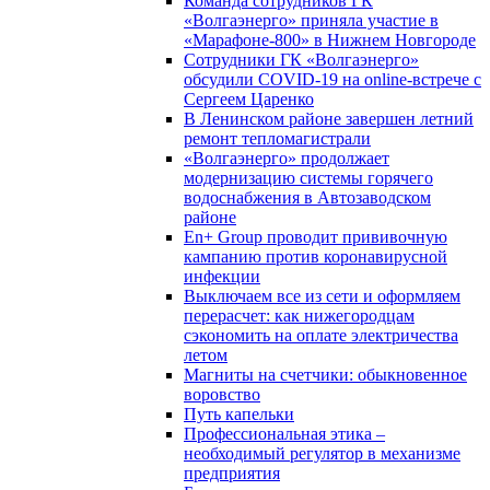
Команда сотрудников ГК
«Волгаэнерго» приняла участие в
«Марафоне-800» в Нижнем Новгороде
Сотрудники ГК «Волгаэнерго»
обсудили COVID-19 на online-встрече с
Сергеем Царенко
В Ленинском районе завершен летний
ремонт тепломагистрали
«Волгаэнерго» продолжает
модернизацию системы горячего
водоснабжения в Автозаводском
районе
En+ Group проводит прививочную
кампанию против коронавирусной
инфекции
Выключаем все из сети и оформляем
перерасчет: как нижегородцам
сэкономить на оплате электричества
летом
Магниты на счетчики: обыкновенное
воровство
Путь капельки
Профессиональная этика –
необходимый регулятор в механизме
предприятия