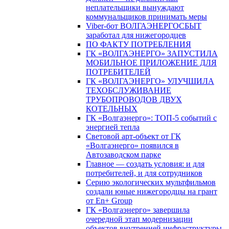
неплательщики вынуждают
коммунальщиков принимать меры
Viber-бот ВОЛГАЭНЕРГОСБЫТ
заработал для нижегородцев
ПО ФАКТУ ПОТРЕБЛЕНИЯ
ГК «ВОЛГАЭНЕРГО» ЗАПУСТИЛА
МОБИЛЬНОЕ ПРИЛОЖЕНИЕ ДЛЯ
ПОТРЕБИТЕЛЕЙ
ГК «ВОЛГАЭНЕРГО» УЛУЧШИЛА
ТЕХОБСЛУЖИВАНИЕ
ТРУБОПРОВОДОВ ДВУХ
КОТЕЛЬНЫХ
ГК «Волгаэнерго»: ТОП-5 событий с
энергией тепла
Световой арт-объект от ГК
«Волгаэнерго» появился в
Автозаводском парке
Главное — создать условия: и для
потребителей, и для сотрудников
Серию экологических мультфильмов
создали юные нижегородцы на грант
от En+ Group
ГК «Волгаэнерго» завершила
очередной этап модернизации
объектов внутренней инфраструктуры