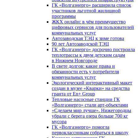
ГК «Волгаэнерго» расширила список
участников льготной жилищной
программы
ЖКХ онлайн: в чём преимущество
цифровых сервисов для пользователей
коммунальных услуг
Автозаводская ТЭЦ к зиме готова
90 лет Автозаводской ТЭЦ
ГК «Волгаэнерго» досрочно построила
теплотрассы к двум детским садам
в Нижнем Новгороде
В свете долгов: какие права и
обязанности есть у потребителя
коммунальных услуг
Экологический интерактивный макет
создан в музее «Кварки» на средства
гранта от En+ Group
Тепловые насосные станции ГК
«Волгаэнерго» стали арт-объектами
«Сделаем мир лучше». Нижегородцы
убрали с берега озера больше 700 кг
мусора
ГК «Волгаэнерго» помогла
первоклассникам собраться в школу