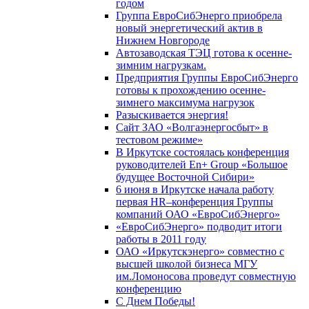
годом
Группа ЕвроСибЭнерго приобрела
новый энергетический актив в
Нижнем Новгороде
Автозаводская ТЭЦ готова к осенне-
зимним нагрузкам.
Предприятия Группы ЕвроСибЭнерго
готовы к прохождению осенне-
зимнего максимума нагрузок
Разыскивается энергия!
Сайт ЗАО «Волгаэнергосбыт» в
тестовом режиме»
В Иркутске состоялась конференция
руководителей En+ Group «Большое
будущее Восточной Сибири»
6 июня в Иркутске начала работу
первая HR–конференция Группы
компаний ОАО «ЕвроСибЭнерго»
«ЕвроСибЭнерго» подводит итоги
работы в 2011 году
ОАО «Иркутскэнерго» совместно с
высшей школой бизнеса МГУ
им.Ломоносова проведут совместную
конференцию
С Днем Победы!