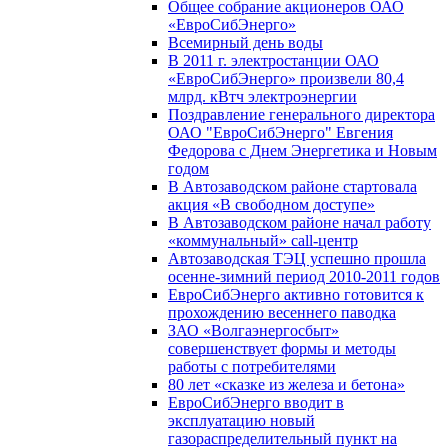
Общее собрание акционеров ОАО
«ЕвроСибЭнерго»
Всемирный день воды
В 2011 г. электростанции ОАО
«ЕвроСибЭнерго» произвели 80,4
млрд. кВтч электроэнергии
Поздравление генерального директора
ОАО "ЕвроСибЭнерго" Евгения
Федорова с Днем Энергетика и Новым
годом
В Автозаводском районе стартовала
акция «В свободном доступе»
В Автозаводском районе начал работу
«коммунальный» call-центр
Автозаводская ТЭЦ успешно прошла
осенне-зимний период 2010-2011 годов
ЕвроСибЭнерго активно готовится к
прохождению весеннего паводка
ЗАО «Волгаэнергосбыт»
совершенствует формы и методы
работы с потребителями
80 лет «сказке из железа и бетона»
ЕвроСибЭнерго вводит в
эксплуатацию новый
газораспределительный пункт на