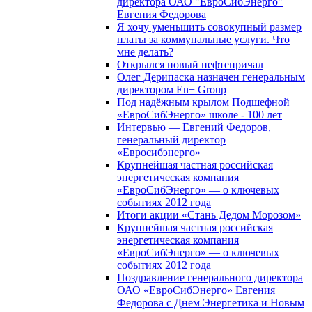
директора ОАО "ЕвроСибЭнерго"
Евгения Федорова
Я хочу уменьшить совокупный размер
платы за коммунальные услуги. Что
мне делать?
Открылся новый нефтепричал
Олег Дерипаска назначен генеральным
директором En+ Group
Под надёжным крылом Подшефной
«ЕвроСибЭнерго» школе - 100 лет
Интервью — Евгений Федоров,
генеральный директор
«Евросибэнерго»
Крупнейшая частная российская
энергетическая компания
«ЕвроСибЭнерго» — о ключевых
событиях 2012 года
Итоги акции «Стань Дедом Морозом»
Крупнейшая частная российская
энергетическая компания
«ЕвроСибЭнерго» — о ключевых
событиях 2012 года
Поздравление генерального директора
ОАО «ЕвроСибЭнерго» Евгения
Федорова с Днем Энергетика и Новым