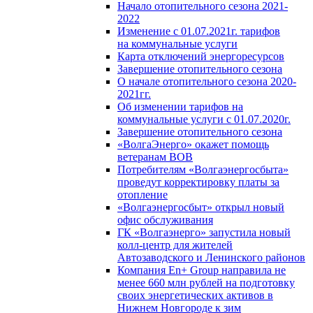
Начало отопительного сезона 2021-
2022
Изменение с 01.07.2021г. тарифов
на коммунальные услуги
Карта отключений энергоресурсов
Завершение отопительного сезона
О начале отопительного сезона 2020-
2021гг.
Об изменении тарифов на
коммунальные услуги с 01.07.2020г.
Завершение отопительного сезона
«ВолгаЭнерго» окажет помощь
ветеранам ВОВ
Потребителям «Волгаэнергосбыта»
проведут корректировку платы за
отопление
«Волгаэнергосбыт» открыл новый
офис обслуживания
ГК «Волгаэнерго» запустила новый
колл-центр для жителей
Автозаводского и Ленинского районов
Компания En+ Group направила не
менее 660 млн рублей на подготовку
своих энергетических активов в
Нижнем Новгороде к зим