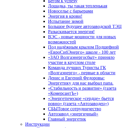
Бегом к успеху
Лошадка, ты такая тепленькая
Новоселье с барьерами
Энергия в крови!
Испытание зимой
Большое будущее автозаводской ТЭЦ
Разыскивается энергия!
ВЭС - новые мощности для новых
возможностей
Под надёжным крылом Подшефной
«ЕвроСибЭнерго» школе - 100 лет
«ЗАО Волгаэнергосбыт» приняло
участие в круглом столе
Команда лучших Туристы ГК
«Волгаэнерго» - первые в области
Денис и Евгений Федоровы:
Энергетику для нас выбрал папа.
«Стабильность и развитие» (газета
«КомерсантЪ»)
«Энергетическое «сердце» бьется
ровно» (газета «Автозаводец»)
СБЫТовое сотрудничество
Автозавод «энергичный»
Главный энергетик
Инструкции