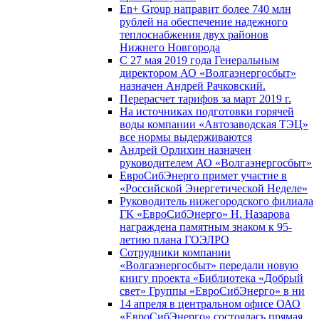
En+ Group направит более 740 млн
рублей на обеспечение надежного
теплоснабжения двух районов
Нижнего Новгорода
С 27 мая 2019 года Генеральным
директором АО «Волгаэнергосбыт»
назначен Андрей Рачковский.
Перерасчет тарифов за март 2019 г.
На источниках подготовки горячей
воды компании «Автозаводская ТЭЦ»
все нормы выдерживаются
Андрей Орлихин назначен
руководителем АО «Волгаэнергосбыт»
ЕвроСибЭнерго примет участие в
«Российской Энергетической Неделе»
Руководитель нижегородского филиала
ГК «ЕвроСибЭнерго» Н. Назарова
награждена памятным знаком к 95-
летию плана ГОЭЛРО
Сотрудники компании
«Волгаэнергосбыт» передали новую
книгу проекта «Библиотека «Добрый
свет» Группы «ЕвроСибЭнерго» в ни
14 апреля в центральном офисе ОАО
«ЕвроСибЭнерго» состоялась прямая