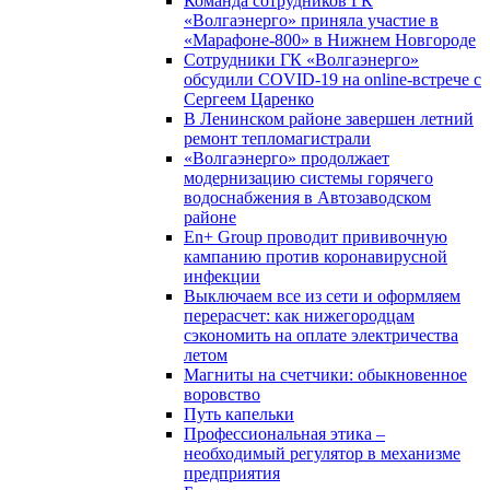
Команда сотрудников ГК
«Волгаэнерго» приняла участие в
«Марафоне-800» в Нижнем Новгороде
Сотрудники ГК «Волгаэнерго»
обсудили COVID-19 на online-встрече с
Сергеем Царенко
В Ленинском районе завершен летний
ремонт тепломагистрали
«Волгаэнерго» продолжает
модернизацию системы горячего
водоснабжения в Автозаводском
районе
En+ Group проводит прививочную
кампанию против коронавирусной
инфекции
Выключаем все из сети и оформляем
перерасчет: как нижегородцам
сэкономить на оплате электричества
летом
Магниты на счетчики: обыкновенное
воровство
Путь капельки
Профессиональная этика –
необходимый регулятор в механизме
предприятия