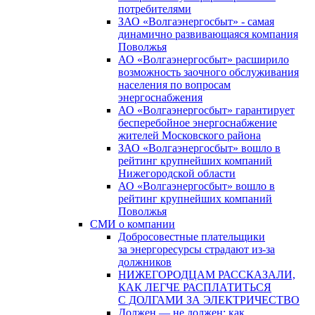
потребителями
ЗАО «Волгаэнергосбыт» - самая
динамично развивающаяся компания
Поволжья
АО «Волгаэнергосбыт» расширило
возможность заочного обслуживания
населения по вопросам
энергоснабжения
АО «Волгаэнергосбыт» гарантирует
бесперебойное энергоснабжение
жителей Московского района
ЗАО «Волгаэнергосбыт» вошло в
рейтинг крупнейших компаний
Нижегородской области
АО «Волгаэнергосбыт» вошло в
рейтинг крупнейших компаний
Поволжья
СМИ о компании
Добросовестные плательщики
за энергоресурсы страдают из-за
должников
НИЖЕГОРОДЦАМ РАССКАЗАЛИ,
КАК ЛЕГЧЕ РАСПЛАТИТЬСЯ
С ДОЛГАМИ ЗА ЭЛЕКТРИЧЕСТВО
Должен — не должен: как