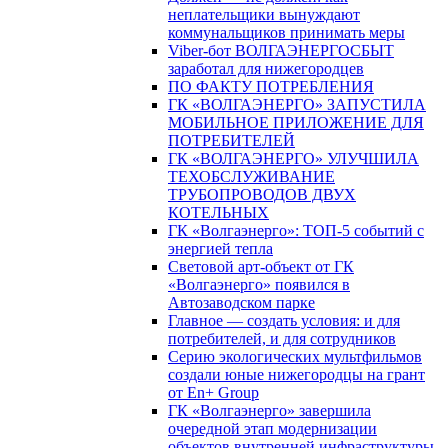
неплательщики вынуждают
коммунальщиков принимать меры
Viber-бот ВОЛГАЭНЕРГОСБЫТ
заработал для нижегородцев
ПО ФАКТУ ПОТРЕБЛЕНИЯ
ГК «ВОЛГАЭНЕРГО» ЗАПУСТИЛА
МОБИЛЬНОЕ ПРИЛОЖЕНИЕ ДЛЯ
ПОТРЕБИТЕЛЕЙ
ГК «ВОЛГАЭНЕРГО» УЛУЧШИЛА
ТЕХОБСЛУЖИВАНИЕ
ТРУБОПРОВОДОВ ДВУХ
КОТЕЛЬНЫХ
ГК «Волгаэнерго»: ТОП-5 событий с
энергией тепла
Световой арт-объект от ГК
«Волгаэнерго» появился в
Автозаводском парке
Главное — создать условия: и для
потребителей, и для сотрудников
Серию экологических мультфильмов
создали юные нижегородцы на грант
от En+ Group
ГК «Волгаэнерго» завершила
очередной этап модернизации
объектов внутренней инфраструктуры