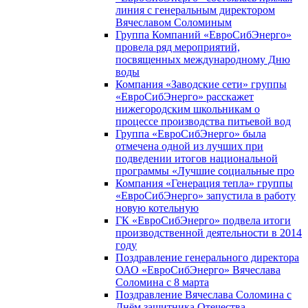
линия с генеральным директором
Вячеславом Соломиным
Группа Компаний «ЕвроСибЭнерго»
провела ряд мероприятий,
посвященных международному Дню
воды
Компания «Заводские сети» группы
«ЕвроСибЭнерго» расскажет
нижегородским школьникам о
процессе производства питьевой вод
Группа «ЕвроСибЭнерго» была
отмечена одной из лучших при
подведении итогов национальной
программы «Лучшие социальные про
Компания «Генерация тепла» группы
«ЕвроСибЭнерго» запустила в работу
новую котельную
ГК «ЕвроСибЭнерго» подвела итоги
производственной деятельности в 2014
году
Поздравление генерального директора
ОАО «ЕвроСибЭнерго» Вячеслава
Соломина с 8 марта
Поздравление Вячеслава Соломина с
Днём защитника Отечества