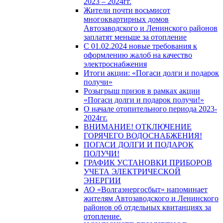
2023 – 2024гг.
Жители почти восьмисот
многоквартирных домов
Автозаводского и Ленинского районов
заплатят меньше за отопление
С 01.02.2024 новые требования к
оформлению жалоб на качество
электроснабжения
Итоги акции: «Погаси долги и подарок
получи»
Розыгрыш призов в рамках акции
«Погаси долги и подарок получи!»
О начале отопительного периода 2023-
2024гг.
ВНИМАНИЕ! ОТКЛЮЧЕНИЕ
ГОРЯЧЕГО ВОДОСНАБЖЕНИЯ!
ПОГАСИ ДОЛГИ И ПОДАРОК
ПОЛУЧИ!
ГРАФИК УСТАНОВКИ ПРИБОРОВ
УЧЕТА ЭЛЕКТРИЧЕСКОЙ
ЭНЕРГИИ
АО «Волгаэнергосбыт» напоминает
жителям Автозаводского и Ленинского
районов об отдельных квитанциях за
отопление.