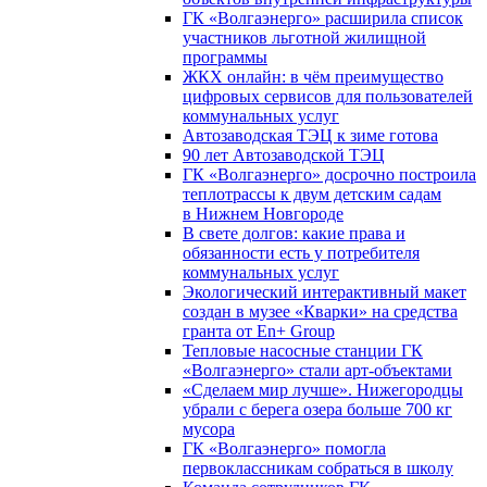
ГК «Волгаэнерго» расширила список
участников льготной жилищной
программы
ЖКХ онлайн: в чём преимущество
цифровых сервисов для пользователей
коммунальных услуг
Автозаводская ТЭЦ к зиме готова
90 лет Автозаводской ТЭЦ
ГК «Волгаэнерго» досрочно построила
теплотрассы к двум детским садам
в Нижнем Новгороде
В свете долгов: какие права и
обязанности есть у потребителя
коммунальных услуг
Экологический интерактивный макет
создан в музее «Кварки» на средства
гранта от En+ Group
Тепловые насосные станции ГК
«Волгаэнерго» стали арт-объектами
«Сделаем мир лучше». Нижегородцы
убрали с берега озера больше 700 кг
мусора
ГК «Волгаэнерго» помогла
первоклассникам собраться в школу