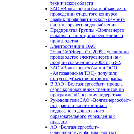
технической области
ЗАО «Волгаэнергосбыт» объявляет о
проведении открытого конкурса
График профилактического ремонта
систем горячего водоснабжения
Предприятия Группы «Волгаэнерго»
осваивают принципы бережливого
производства
Электростанции ОАО
"ЕвроСибЭнерго" в 2009 г увеличили
производство электроэнергии на 4
проц по сравнению с 2008 г до 82,
ЗАО «Волгаэнергосбыт» и ООО
«Автозаводская ТЭЦ» получили
статусы субъектов оптового рынка
В ЗАО «Волгаэнергосбыт» прошла
серия корпоративных тренингов по
программе «Генерация лидерства»
Руководители ЗАО «Волгаэнергосбыт»
поздравили воспитанников
подшефного дошкольного
образовательного учреждения с
праздни
АО «Волгаэнергосбыт»
совершенствует формы работы с