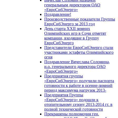
Вячеслав Соломин назначен
генеральным директором ОАО
«ЕвроСибЭнерго»
Поздравление!
Производственные показатели Группы
ЕвроСибЭнерго за 2013 год
День старта XXII зимних
Олимпийских игр в Сочи отметят
компании, входящие в Группу
ЕвроСибЭнерго
Представители ЕвроСибЭнерго стали
участниками эстафеты Олимпийского
огня
Поздравление Вячеслава Соломина,
и.о. генерального директора ОАО
«ЕвроСибЭнерго»
Предприятия группы
«ЕвроСибЭнерго» получили паспорта
готовности к работе в осенне-зимний
период максимума нагрузок 2013-
Предприятия Группы
«ЕвроСибЭнерго» подошли к
отопительному сезону 2013-2014 гг. в
полной технической готовности
Прекращены полномочия ген.