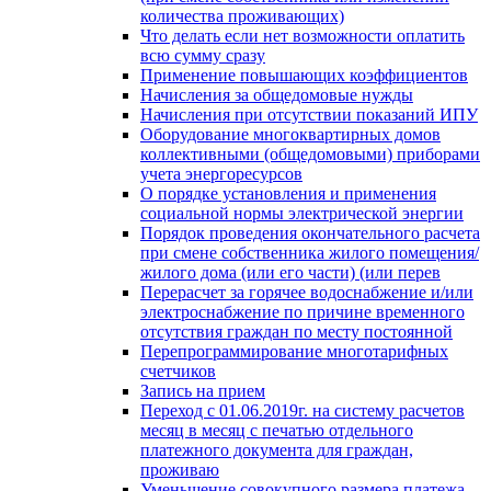
количества проживающих)
Что делать если нет возможности оплатить
всю сумму сразу
Применение повышающих коэффициентов
Начисления за общедомовые нужды
Начисления при отсутствии показаний ИПУ
Оборудование многоквартирных домов
коллективными (общедомовыми) приборами
учета энергоресурсов
О порядке установления и применения
социальной нормы электрической энергии
Порядок проведения окончательного расчета
при смене собственника жилого помещения/
жилого дома (или его части) (или перев
Перерасчет за горячее водоснабжение и/или
электроснабжение по причине временного
отсутствия граждан по месту постоянной
Перепрограммирование многотарифных
счетчиков
Запись на прием
Переход с 01.06.2019г. на систему расчетов
месяц в месяц с печатью отдельного
платежного документа для граждан,
проживаю
Уменьшение совокупного размера платежа