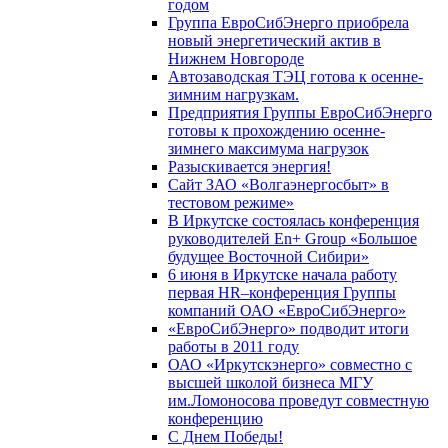
годом
Группа ЕвроСибЭнерго приобрела
новый энергетический актив в
Нижнем Новгороде
Автозаводская ТЭЦ готова к осенне-
зимним нагрузкам.
Предприятия Группы ЕвроСибЭнерго
готовы к прохождению осенне-
зимнего максимума нагрузок
Разыскивается энергия!
Сайт ЗАО «Волгаэнергосбыт» в
тестовом режиме»
В Иркутске состоялась конференция
руководителей En+ Group «Большое
будущее Восточной Сибири»
6 июня в Иркутске начала работу
первая HR–конференция Группы
компаний ОАО «ЕвроСибЭнерго»
«ЕвроСибЭнерго» подводит итоги
работы в 2011 году
ОАО «Иркутскэнерго» совместно с
высшей школой бизнеса МГУ
им.Ломоносова проведут совместную
конференцию
С Днем Победы!