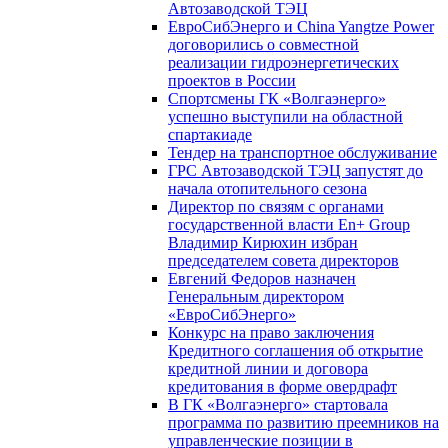
Автозаводской ТЭЦ
ЕвроСибЭнерго и China Yangtze Power
договорились о совместной
реализации гидроэнергетических
проектов в России
Спортсмены ГК «Волгаэнерго»
успешно выступили на областной
спартакиаде
Тендер на транспортное обслуживание
ГРС Автозаводской ТЭЦ запустят до
начала отопительного сезона
Директор по связям с органами
государственной власти En+ Group
Владимир Кирюхин избран
председателем совета директоров
Евгений Федоров назначен
Генеральным директором
«ЕвроСибЭнерго»
Конкурс на право заключения
Кредитного соглашения об открытие
кредитной линии и договора
кредитования в форме овердрафт
В ГК «Волгаэнерго» стартовала
программа по развитию преемников на
управленческие позиции в