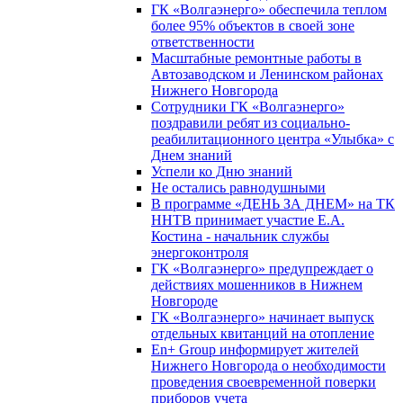
ГК «Волгаэнерго» обеспечила теплом
более 95% объектов в своей зоне
ответственности
Масштабные ремонтные работы в
Автозаводском и Ленинском районах
Нижнего Новгорода
Сотрудники ГК «Волгаэнерго»
поздравили ребят из социально-
реабилитационного центра «Улыбка» с
Днем знаний
Успели ко Дню знаний
Не остались равнодушными
В программе «ДЕНЬ ЗА ДНЕМ» на ТК
ННТВ принимает участие Е.А.
Костина - начальник службы
энергоконтроля
ГК «Волгаэнерго» предупреждает о
действиях мошенников в Нижнем
Новгороде
ГК «Волгаэнерго» начинает выпуск
отдельных квитанций на отопление
En+ Group информирует жителей
Нижнего Новгорода о необходимости
проведения своевременной поверки
приборов учета