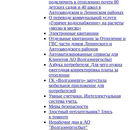
подключить к отоплению почти 80
детских садов и 40 школ в
Автозаводском и Ленинском районах
О переводе коммунальной услуги
«Горячее водоснабжение» на расчеты
«месяц в месяц»
Электронные квитанции
Отдельные квитанции за Отопление и
ГВС части домов Ленинского и
Автозаводского районов
Автоматизированные сервисы для
Клиентов АО Волгаэнергосбыт
Азбука потребителя_Для чего нужна
ежегодная корректировка платы за
отопление
ГК «Волгаэнерго» запустила
мобильное приложение для
потребителей
Умные счетчики. Интеллектуальная
система учета.
Меры безопасности
Злостный неплательщик? Злись
в темноте
Нерабочие дни в АО
"Волгаэнергосбыт"