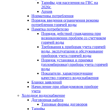
Тарифы для населения на ГВС на
2026г.
Архив
Нормативы потребления
Порядок введения ограничения режима
потребления горячей воды
Памятка потребителю
Порядок действий гражданина при
возникновении проблем со счетчиком
горячей воды
Требования к приборам учета горячей
воды, эксплуатация и обслуживание
приборов учета горячей воды
Порядок установки и приемки
(опломбировки) прибора учета горячей
воды
Показатели, характеризующие
качество горячего водоснабжения
Бланки заявлений
Начисление при общедомовом приборе
учета
Холодное водоснабжение
Договорная работа
Типовые формы договоров
Тарифы