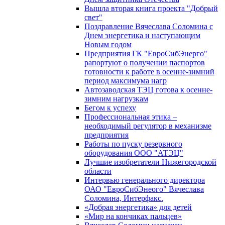
Вышла вторая книга проекта "Добрый
свет"
Поздравление Вячеслава Соломина с
Днем энергетика и наступающим
Новым годом
Предприятия ГК "ЕвроСибЭнерго"
рапортуют о получении паспортов
готовности к работе в осенне-зимний
период максимума нагр
Автозаводская ТЭЦ готова к осенне-
зимним нагрузкам
Бегом к успеху
Профессиональная этика –
необходимый регулятор в механизме
предприятия
Работы по пуску резервного
оборудования ООО "АТЭЦ"
Лучшие изобретатели Нижегородской
области
Интервью генерального директора
ОАО "ЕвроСибЭнеого" Вячеслава
Соломина, Интерфакс.
«Добрая энергетика» для детей
«Мир на кончиках пальцев»