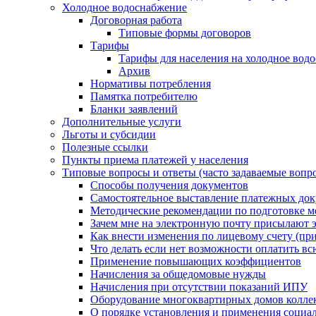
Холодное водоснабжение
Договорная работа
Типовые формы договоров
Тарифы
Тарифы для населения на холодное водо
Архив
Нормативы потребления
Памятка потребителю
Бланки заявлений
Дополнительные услуги
Льготы и субсидии
Полезные ссылки
Пункты приема платежей у населения
Типовые вопросы и ответы (часто задаваемые вопр
Способы получения документов
Самостоятельное выставление платежных док
Методические рекомендации по подготовке ме
Зачем мне на электронную почту присылают э
Как внести изменения по лицевому счету (п
Что делать если нет возможности оплатить вс
Применение повышающих коэффициентов
Начисления за общедомовые нужды
Начисления при отсутствии показаний ИПУ
Оборудование многоквартирных домов колле
О порядке установления и применения социа