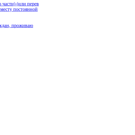
 части) (или перев
 месту постоянной
раждан, проживаю