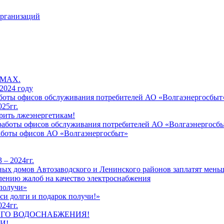
организаций
 MAX.
2024 году
работы офисов обслуживания потребителей АО «Волгаэнергосбыт
25гг.
рить лжеэнергетикам!
к работы офисов обслуживания потребителей АО «Волгаэнергосб
работы офисов АО «Волгаэнергосбыт»
 – 2024гг.
ых домов Автозаводского и Ленинского районов заплатят меньш
лению жалоб на качество электроснабжения
 получи»
си долги и подарок получи!»
24гг.
ЕГО ВОДОСНАБЖЕНИЯ!
И!