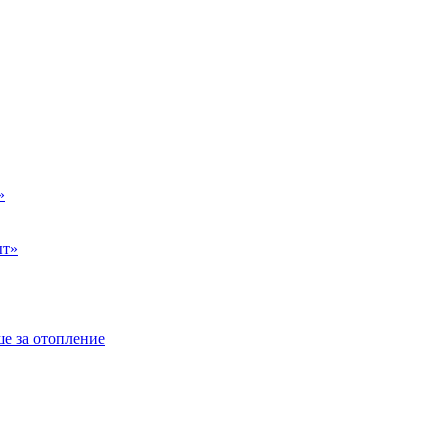
»
ыт»
е за отопление