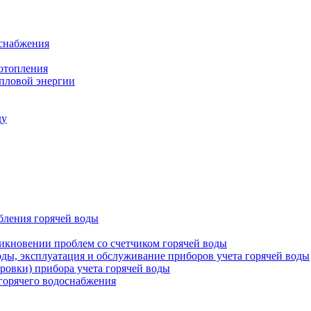
оснабжения
 отопления
епловой энергии
ду
бления горячей воды
икновении проблем со счетчиком горячей воды
оды, эксплуатация и обслуживание приборов учета горячей воды
ровки) прибора учета горячей воды
 горячего водоснабжения