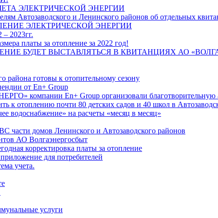
ЧЕТА ЭЛЕКТРИЧЕСКОЙ ЭНЕРГИИ
лям Автозаводского и Ленинского районов об отдельных квитан
ЛЕНИЕ ЭЛЕКТРИЧЕСКОЙ ЭНЕРГИИ
 – 2023гг.
ера платы за отопление за 2022 год!
ПЛЕНИЕ БУДЕТ ВЫСТАВЛЯТЬСЯ В КВИТАНЦИЯХ АО «ВОЛ
о района готовы к отопительному сезону
ендии от En+ Group
РГО» компании En+ Group организовали благотворительную а
ть к отоплению почти 80 детских садов и 40 школ в Автозавод
ее водоснабжение» на расчеты «месяц в месяц»
ВС части домов Ленинского и Автозаводского районов
нтов АО Волгаэнергосбыт
годная корректировка платы за отопление
 приложение для потребителей
ема учета.
те
"
оммунальные услуги