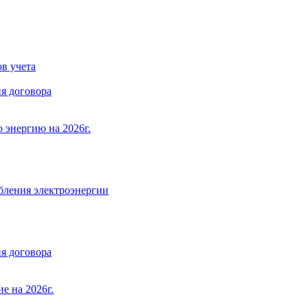
в учета
я договора
 энергию на 2026г.
бления электроэнергии
я договора
е на 2026г.