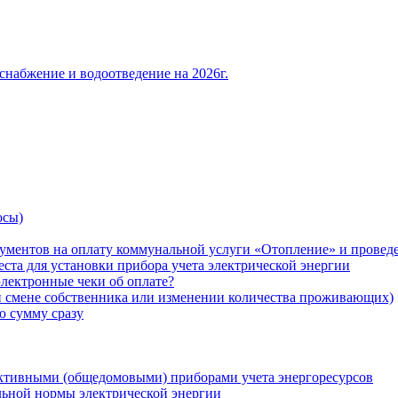
снабжение и водоотведение на 2026г.
осы)
ументов на оплату коммунальной услуги «Отопление» и проведе
ста для установки прибора учета электрической энергии
лектронные чеки об оплате?
ри смене собственника или изменении количества проживающих)
ю сумму сразу
ктивными (общедомовыми) приборами учета энергоресурсов
льной нормы электрической энергии