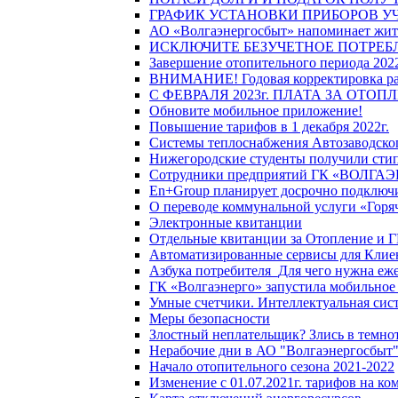
ГРАФИК УСТАНОВКИ ПРИБОРОВ У
АО «Волгаэнергосбыт» напоминает жите
ИСКЛЮЧИТЕ БЕЗУЧЕТНОЕ ПОТРЕБ
Завершение отопительного периода 2022
ВНИМАНИЕ! Годовая корректировка разм
С ФЕВРАЛЯ 2023г. ПЛАТА ЗА ОТО
Обновите мобильное приложение!
Повышение тарифов в 1 декабря 2022г.
Системы теплоснабжения Автозаводског
Нижегородские студенты получили стип
Сотрудники предприятий ГК «ВОЛГАЭНЕ
En+Group планирует досрочно подключи
О переводе коммунальной услуги «Горяч
Электронные квитанции
Отдельные квитанции за Отопление и Г
Автоматизированные сервисы для Клие
Азбука потребителя_Для чего нужна еже
ГК «Волгаэнерго» запустила мобильное
Умные счетчики. Интеллектуальная сист
Меры безопасности
Злостный неплательщик? Злись в темно
Нерабочие дни в АО "Волгаэнергосбыт
Начало отопительного сезона 2021-2022
Изменение с 01.07.2021г. тарифов на к