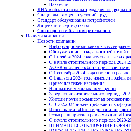
Вакансии
ЛНА в области охраны труда для подрядных 
Специальная оценка условий труда
Стандарт обслуживания потребителей
Лицензии и сертификаты
Спонсорство и благотворительность
Новости компании
Новости компании
Информационный канал в мессенджере
Обслуживание граждан-потребителей в 
С 1 ноября 2024 года изменен график 
О начале отопительного периода 2024-20
АО «Волгаэнергосбыт» призывает не ве
С 1 сентября 2024 года изменен графи
С 1 августа 2024 года изменен график 
Прием платежей населения
Нанимателям жилых помещений
Завершение отопительного периода 2023
Жители почти восьмисот многоквартирн
С 01.02.2024 новые требования к оформ
Итоги акции: «Погаси долги и подарок
Розыгрыш призов в рамках акции «Пога
О начале отопительного периода 2023-20
ВНИМАНИЕ! ОТКЛЮЧЕНИЕ ГОРЯЧ
ПОГАСИ ДОЛГИ И ПОДАРОК ПОЛУЧ