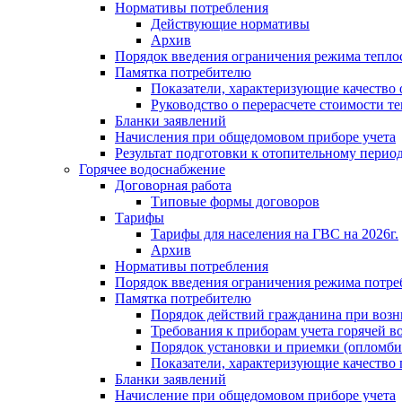
Нормативы потребления
Действующие нормативы
Архив
Порядок введения ограничения режима тепл
Памятка потребителю
Показатели, характеризующие качество
Руководство о перерасчете стоимости т
Бланки заявлений
Начисления при общедомовом приборе учета
Результат подготовки к отопительному перио
Горячее водоснабжение
Договорная работа
Типовые формы договоров
Тарифы
Тарифы для населения на ГВС на 2026г.
Архив
Нормативы потребления
Порядок введения ограничения режима потре
Памятка потребителю
Порядок действий гражданина при возн
Требования к приборам учета горячей в
Порядок установки и приемки (опломби
Показатели, характеризующие качество
Бланки заявлений
Начисление при общедомовом приборе учета