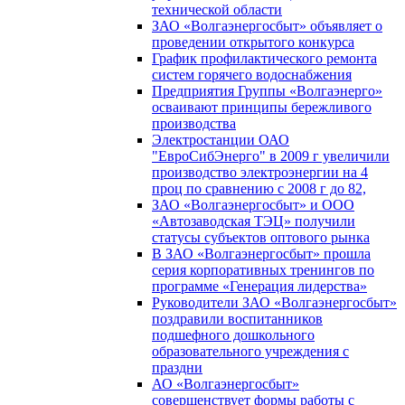
технической области
ЗАО «Волгаэнергосбыт» объявляет о
проведении открытого конкурса
График профилактического ремонта
систем горячего водоснабжения
Предприятия Группы «Волгаэнерго»
осваивают принципы бережливого
производства
Электростанции ОАО
"ЕвроСибЭнерго" в 2009 г увеличили
производство электроэнергии на 4
проц по сравнению с 2008 г до 82,
ЗАО «Волгаэнергосбыт» и ООО
«Автозаводская ТЭЦ» получили
статусы субъектов оптового рынка
В ЗАО «Волгаэнергосбыт» прошла
серия корпоративных тренингов по
программе «Генерация лидерства»
Руководители ЗАО «Волгаэнергосбыт»
поздравили воспитанников
подшефного дошкольного
образовательного учреждения с
праздни
АО «Волгаэнергосбыт»
совершенствует формы работы с