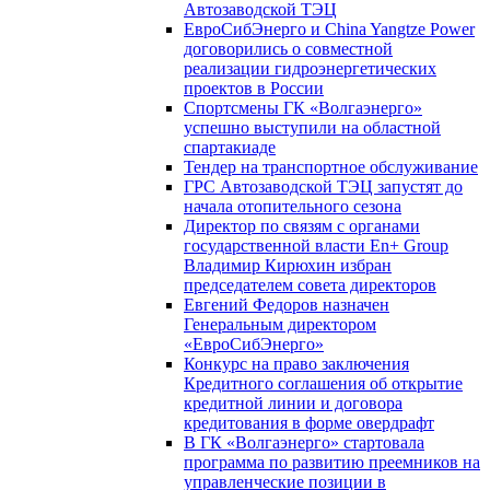
Автозаводской ТЭЦ
ЕвроСибЭнерго и China Yangtze Power
договорились о совместной
реализации гидроэнергетических
проектов в России
Спортсмены ГК «Волгаэнерго»
успешно выступили на областной
спартакиаде
Тендер на транспортное обслуживание
ГРС Автозаводской ТЭЦ запустят до
начала отопительного сезона
Директор по связям с органами
государственной власти En+ Group
Владимир Кирюхин избран
председателем совета директоров
Евгений Федоров назначен
Генеральным директором
«ЕвроСибЭнерго»
Конкурс на право заключения
Кредитного соглашения об открытие
кредитной линии и договора
кредитования в форме овердрафт
В ГК «Волгаэнерго» стартовала
программа по развитию преемников на
управленческие позиции в