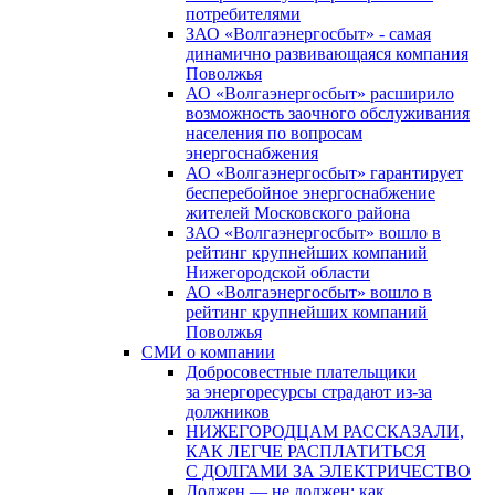
потребителями
ЗАО «Волгаэнергосбыт» - самая
динамично развивающаяся компания
Поволжья
АО «Волгаэнергосбыт» расширило
возможность заочного обслуживания
населения по вопросам
энергоснабжения
АО «Волгаэнергосбыт» гарантирует
бесперебойное энергоснабжение
жителей Московского района
ЗАО «Волгаэнергосбыт» вошло в
рейтинг крупнейших компаний
Нижегородской области
АО «Волгаэнергосбыт» вошло в
рейтинг крупнейших компаний
Поволжья
СМИ о компании
Добросовестные плательщики
за энергоресурсы страдают из-за
должников
НИЖЕГОРОДЦАМ РАССКАЗАЛИ,
КАК ЛЕГЧЕ РАСПЛАТИТЬСЯ
С ДОЛГАМИ ЗА ЭЛЕКТРИЧЕСТВО
Должен — не должен: как