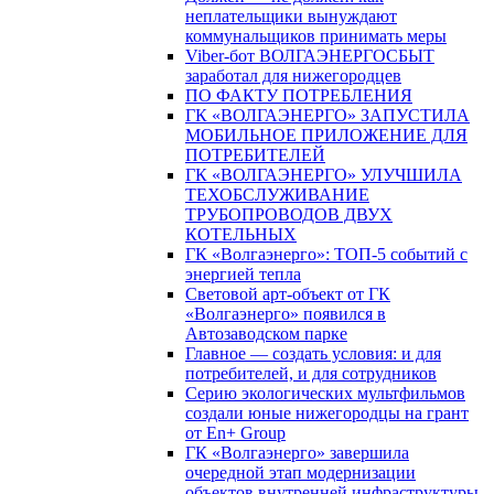
неплательщики вынуждают
коммунальщиков принимать меры
Viber-бот ВОЛГАЭНЕРГОСБЫТ
заработал для нижегородцев
ПО ФАКТУ ПОТРЕБЛЕНИЯ
ГК «ВОЛГАЭНЕРГО» ЗАПУСТИЛА
МОБИЛЬНОЕ ПРИЛОЖЕНИЕ ДЛЯ
ПОТРЕБИТЕЛЕЙ
ГК «ВОЛГАЭНЕРГО» УЛУЧШИЛА
ТЕХОБСЛУЖИВАНИЕ
ТРУБОПРОВОДОВ ДВУХ
КОТЕЛЬНЫХ
ГК «Волгаэнерго»: ТОП-5 событий с
энергией тепла
Световой арт-объект от ГК
«Волгаэнерго» появился в
Автозаводском парке
Главное — создать условия: и для
потребителей, и для сотрудников
Серию экологических мультфильмов
создали юные нижегородцы на грант
от En+ Group
ГК «Волгаэнерго» завершила
очередной этап модернизации
объектов внутренней инфраструктуры