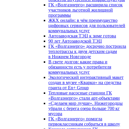
ГК «Волгаэнерго» расширила список
участников льготной жилищной
программы
ЖКХ онлайн: в чём преимущество
цифровых сервисов для пользователей
коммунальных услуг
Автозаводская ТЭЦ к зиме готова
90 лет Автозаводской ТЭЦ
ГК «Волгаэнерго» досрочно построила
теплотрассы к двум детским садам
в Нижнем Новгороде
В свете долгов: какие права и
обязанности есть у потребителя
коммунальных услуг
Экологический интерактивный макет
создан в музее «Кварки» на средства
гранта от En+ Group
Тепловые насосные станции ГК
«Волгаэнерго» стали арт-объектами
«Сделаем мир лучше». Нижегородцы
убрали с берега озера больше 700 кг
мусора
ГК «Волгаэнерго» помогла
первоклассникам собраться в школу