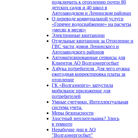
подключить к отоплению почти 80
детских садов и 40 школ в
Автозаводском и Ленинском районах
О переводе коммунальной услуги
«Горячее водоснабжение» на расчеты
«месяц в месяц»
Электронные квитанции
Отдельные квитанции за Отопление и
ГВС части домов Ленинского и
Автозаводского районов
Автоматизированные сервисы для
Клиентов АО Волгаэнергосбыт
Азбука потребителя_Для чего нужна
ежегодная корректировка платы за
отопление
ГК «Волгаэнерго» запустила
мобильное приложение для
потребителей
Умные счетчики. Интеллектуальная
система учета.
Меры безопасности
Злостный неплательщик? Злись
в темноте
Нерабочие дни в АО
"Волгаэнергосбыт"