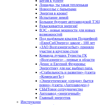
Бегом к успеху
Лошадка, ты такая тепленькая
Новоселье с барьерами
Энергия в крови!
Испытание зимой
Большое будущее автозаводской ТЭЦ
Разыскивается энергия!
ВЭС - новые мощности для новых
возможностей
Под надёжным крылом Подшефной
«ЕвроСибЭнерго» школе - 100 лет
«ЗАО Волгаэнергосбыт» приняло
участие в круглом столе
Команда лучших Туристы ГК
«Волгаэнерго» - первые в области
Денис и Евгений Федоровы:
Энергетику для нас выбрал папа.
«Стабильность и развитие» (газета
«КомерсантЪ»)
«Энергетическое «сердце» бьется
ровно» (газета «Автозаводец»)
СБЫТовое сотрудничество
Автозавод «энергичный»
Главный энергетик
Инструкции