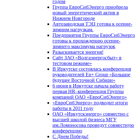
годом
Группа ЕвроСибЭнерго приобрела
новый энергетический актив в
Нижнем Новгороде
Автозаводская ТЭЦ готова к осенне-
зимним нагрузкам.
Предприятия Группы ЕвроСибЭнерго
готовы к прохождению осенне-
зимнего максимума нагрузок
Разыскивается энергия!
Сайт ЗАО «Волгаэнергосбыт» в
тестовом режиме»
В Иркутске состоялась конференция
руководителей En+ Group «Большое
будущее Восточной Сибири»
6 июня в Иркутске начала работу
первая HR–конференция Группы
компаний ОАО «ЕвроСибЭнерго»
«ЕвроСибЭнерго» подводит итоги
работы в 2011 году
ОАО «Иркутскэнерго» совместно с
высшей школой бизнеса МГУ
им.Ломоносова проведут совместную
конференцию
С Днем Победы!