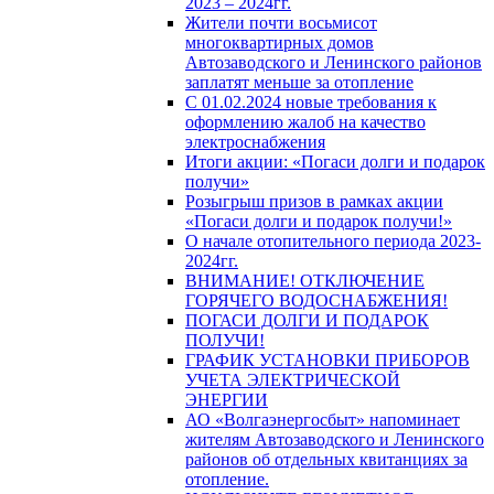
2023 – 2024гг.
Жители почти восьмисот
многоквартирных домов
Автозаводского и Ленинского районов
заплатят меньше за отопление
С 01.02.2024 новые требования к
оформлению жалоб на качество
электроснабжения
Итоги акции: «Погаси долги и подарок
получи»
Розыгрыш призов в рамках акции
«Погаси долги и подарок получи!»
О начале отопительного периода 2023-
2024гг.
ВНИМАНИЕ! ОТКЛЮЧЕНИЕ
ГОРЯЧЕГО ВОДОСНАБЖЕНИЯ!
ПОГАСИ ДОЛГИ И ПОДАРОК
ПОЛУЧИ!
ГРАФИК УСТАНОВКИ ПРИБОРОВ
УЧЕТА ЭЛЕКТРИЧЕСКОЙ
ЭНЕРГИИ
АО «Волгаэнергосбыт» напоминает
жителям Автозаводского и Ленинского
районов об отдельных квитанциях за
отопление.