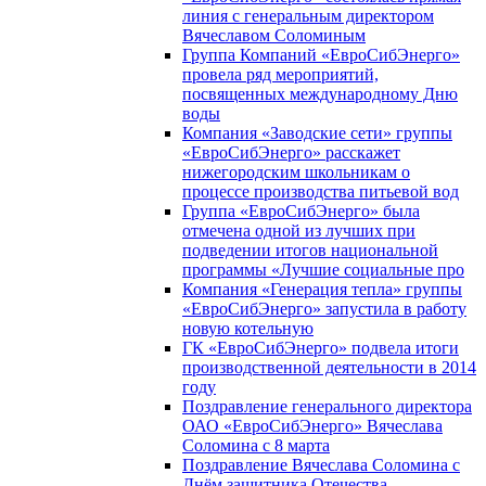
линия с генеральным директором
Вячеславом Соломиным
Группа Компаний «ЕвроСибЭнерго»
провела ряд мероприятий,
посвященных международному Дню
воды
Компания «Заводские сети» группы
«ЕвроСибЭнерго» расскажет
нижегородским школьникам о
процессе производства питьевой вод
Группа «ЕвроСибЭнерго» была
отмечена одной из лучших при
подведении итогов национальной
программы «Лучшие социальные про
Компания «Генерация тепла» группы
«ЕвроСибЭнерго» запустила в работу
новую котельную
ГК «ЕвроСибЭнерго» подвела итоги
производственной деятельности в 2014
году
Поздравление генерального директора
ОАО «ЕвроСибЭнерго» Вячеслава
Соломина с 8 марта
Поздравление Вячеслава Соломина с
Днём защитника Отечества