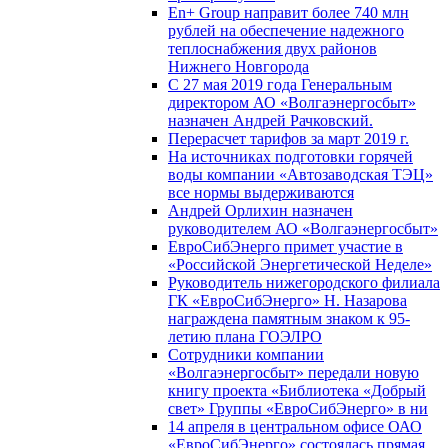
En+ Group направит более 740 млн
рублей на обеспечение надежного
теплоснабжения двух районов
Нижнего Новгорода
С 27 мая 2019 года Генеральным
директором АО «Волгаэнергосбыт»
назначен Андрей Рачковский.
Перерасчет тарифов за март 2019 г.
На источниках подготовки горячей
воды компании «Автозаводская ТЭЦ»
все нормы выдерживаются
Андрей Орлихин назначен
руководителем АО «Волгаэнергосбыт»
ЕвроСибЭнерго примет участие в
«Российской Энергетической Неделе»
Руководитель нижегородского филиала
ГК «ЕвроСибЭнерго» Н. Назарова
награждена памятным знаком к 95-
летию плана ГОЭЛРО
Сотрудники компании
«Волгаэнергосбыт» передали новую
книгу проекта «Библиотека «Добрый
свет» Группы «ЕвроСибЭнерго» в ни
14 апреля в центральном офисе ОАО
«ЕвроСибЭнерго» состоялась прямая