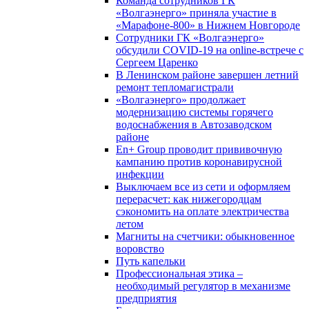
Команда сотрудников ГК
«Волгаэнерго» приняла участие в
«Марафоне-800» в Нижнем Новгороде
Сотрудники ГК «Волгаэнерго»
обсудили COVID-19 на online-встрече с
Сергеем Царенко
В Ленинском районе завершен летний
ремонт тепломагистрали
«Волгаэнерго» продолжает
модернизацию системы горячего
водоснабжения в Автозаводском
районе
En+ Group проводит прививочную
кампанию против коронавирусной
инфекции
Выключаем все из сети и оформляем
перерасчет: как нижегородцам
сэкономить на оплате электричества
летом
Магниты на счетчики: обыкновенное
воровство
Путь капельки
Профессиональная этика –
необходимый регулятор в механизме
предприятия