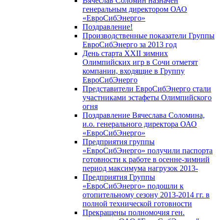
Вячеслав Соломин назначен
генеральным директором ОАО
«ЕвроСибЭнерго»
Поздравление!
Производственные показатели Группы
ЕвроСибЭнерго за 2013 год
День старта XXII зимних
Олимпийских игр в Сочи отметят
компании, входящие в Группу
ЕвроСибЭнерго
Представители ЕвроСибЭнерго стали
участниками эстафеты Олимпийского
огня
Поздравление Вячеслава Соломина,
и.о. генерального директора ОАО
«ЕвроСибЭнерго»
Предприятия группы
«ЕвроСибЭнерго» получили паспорта
готовности к работе в осенне-зимний
период максимума нагрузок 2013-
Предприятия Группы
«ЕвроСибЭнерго» подошли к
отопительному сезону 2013-2014 гг. в
полной технической готовности
Прекращены полномочия ген.