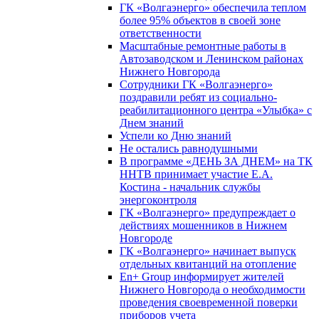
ГК «Волгаэнерго» обеспечила теплом
более 95% объектов в своей зоне
ответственности
Масштабные ремонтные работы в
Автозаводском и Ленинском районах
Нижнего Новгорода
Сотрудники ГК «Волгаэнерго»
поздравили ребят из социально-
реабилитационного центра «Улыбка» с
Днем знаний
Успели ко Дню знаний
Не остались равнодушными
В программе «ДЕНЬ ЗА ДНЕМ» на ТК
ННТВ принимает участие Е.А.
Костина - начальник службы
энергоконтроля
ГК «Волгаэнерго» предупреждает о
действиях мошенников в Нижнем
Новгороде
ГК «Волгаэнерго» начинает выпуск
отдельных квитанций на отопление
En+ Group информирует жителей
Нижнего Новгорода о необходимости
проведения своевременной поверки
приборов учета