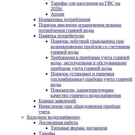
Тарифы для населения на ГВС на
2026г.
Архив
Нормативы потребления
Порядок введения ограничения режима
потребления горячей воды
Памятка потребителю
Порядок действий гражданина при
возникновении проблем со счетчиком
горячей воды
Требования к приборам учета горячей
воды, эксплуатация и обслуживание
приборов учета горячей воды
Порядок установки и приемки
(опломбировки) прибора учета горячей
воды
Показатели, характеризующие
качество горячего водоснабжения
Бланки заявлений
Начисление при общедомовом приборе
учета
Холодное водоснабжение
Договорная работа
Типовые формы договоров
Тарифы