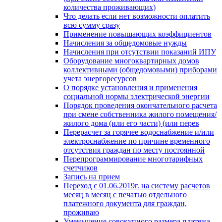
количества проживающих)
Что делать если нет возможности оплатить
всю сумму сразу
Применение повышающих коэффициентов
Начисления за общедомовые нужды
Начисления при отсутствии показаний ИПУ
Оборудование многоквартирных домов
коллективными (общедомовыми) приборами
учета энергоресурсов
О порядке установления и применения
социальной нормы электрической энергии
Порядок проведения окончательного расчета
при смене собственника жилого помещения/
жилого дома (или его части) (или перев
Перерасчет за горячее водоснабжение и/или
электроснабжение по причине временного
отсутствия граждан по месту постоянной
Перепрограммирование многотарифных
счетчиков
Запись на прием
Переход с 01.06.2019г. на систему расчетов
месяц в месяц с печатью отдельного
платежного документа для граждан,
проживаю
Уменьшение совокупного размера платежа