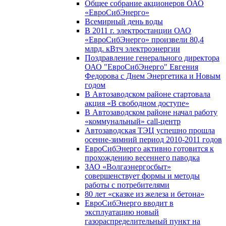
Общее собрание акционеров ОАО
«ЕвроСибЭнерго»
Всемирный день воды
В 2011 г. электростанции ОАО
«ЕвроСибЭнерго» произвели 80,4
млрд. кВтч электроэнергии
Поздравление генерального директора
ОАО "ЕвроСибЭнерго" Евгения
Федорова с Днем Энергетика и Новым
годом
В Автозаводском районе стартовала
акция «В свободном доступе»
В Автозаводском районе начал работу
«коммунальный» call-центр
Автозаводская ТЭЦ успешно прошла
осенне-зимний период 2010-2011 годов
ЕвроСибЭнерго активно готовится к
прохождению весеннего паводка
ЗАО «Волгаэнергосбыт»
совершенствует формы и методы
работы с потребителями
80 лет «сказке из железа и бетона»
ЕвроСибЭнерго вводит в
эксплуатацию новый
газораспределительный пункт на