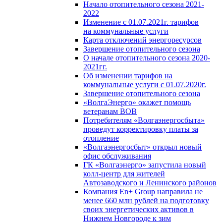
Начало отопительного сезона 2021-
2022
Изменение с 01.07.2021г. тарифов
на коммунальные услуги
Карта отключений энергоресурсов
Завершение отопительного сезона
О начале отопительного сезона 2020-
2021гг.
Об изменении тарифов на
коммунальные услуги с 01.07.2020г.
Завершение отопительного сезона
«ВолгаЭнерго» окажет помощь
ветеранам ВОВ
Потребителям «Волгаэнергосбыта»
проведут корректировку платы за
отопление
«Волгаэнергосбыт» открыл новый
офис обслуживания
ГК «Волгаэнерго» запустила новый
колл-центр для жителей
Автозаводского и Ленинского районов
Компания En+ Group направила не
менее 660 млн рублей на подготовку
своих энергетических активов в
Нижнем Новгороде к зим