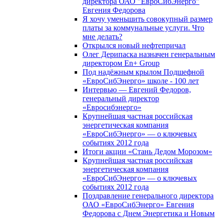
директора ОАО "ЕвроСибЭнерго"
Евгения Федорова
Я хочу уменьшить совокупный размер
платы за коммунальные услуги. Что
мне делать?
Открылся новый нефтепричал
Олег Дерипаска назначен генеральным
директором En+ Group
Под надёжным крылом Подшефной
«ЕвроСибЭнерго» школе - 100 лет
Интервью — Евгений Федоров,
генеральный директор
«Евросибэнерго»
Крупнейшая частная российская
энергетическая компания
«ЕвроСибЭнерго» — о ключевых
событиях 2012 года
Итоги акции «Стань Дедом Морозом»
Крупнейшая частная российская
энергетическая компания
«ЕвроСибЭнерго» — о ключевых
событиях 2012 года
Поздравление генерального директора
ОАО «ЕвроСибЭнерго» Евгения
Федорова с Днем Энергетика и Новым