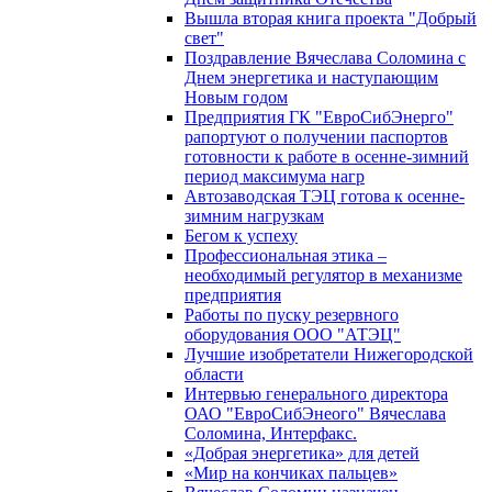
Вышла вторая книга проекта "Добрый
свет"
Поздравление Вячеслава Соломина с
Днем энергетика и наступающим
Новым годом
Предприятия ГК "ЕвроСибЭнерго"
рапортуют о получении паспортов
готовности к работе в осенне-зимний
период максимума нагр
Автозаводская ТЭЦ готова к осенне-
зимним нагрузкам
Бегом к успеху
Профессиональная этика –
необходимый регулятор в механизме
предприятия
Работы по пуску резервного
оборудования ООО "АТЭЦ"
Лучшие изобретатели Нижегородской
области
Интервью генерального директора
ОАО "ЕвроСибЭнеого" Вячеслава
Соломина, Интерфакс.
«Добрая энергетика» для детей
«Мир на кончиках пальцев»