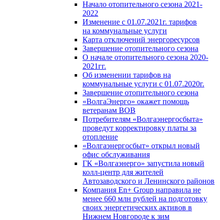
Начало отопительного сезона 2021-
2022
Изменение с 01.07.2021г. тарифов
на коммунальные услуги
Карта отключений энергоресурсов
Завершение отопительного сезона
О начале отопительного сезона 2020-
2021гг.
Об изменении тарифов на
коммунальные услуги с 01.07.2020г.
Завершение отопительного сезона
«ВолгаЭнерго» окажет помощь
ветеранам ВОВ
Потребителям «Волгаэнергосбыта»
проведут корректировку платы за
отопление
«Волгаэнергосбыт» открыл новый
офис обслуживания
ГК «Волгаэнерго» запустила новый
колл-центр для жителей
Автозаводского и Ленинского районов
Компания En+ Group направила не
менее 660 млн рублей на подготовку
своих энергетических активов в
Нижнем Новгороде к зим