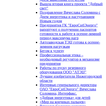
Вышла вторая книга проекта "Добрый
свет"
Поздравление Вячеслава Соломина с
Днем энергетика и наступающим
Новым годом
Предприятия ГК "ЕвроСибЭнерго"
рапортуют о получении паспортов
готовности к работе в осенне-зимний
период максимума нагр
Автозаводская ТЭЦ готова к осенне-
зимним нагрузкам
Бегом к успеху
Профессиональная этика –
необходимый регулятор в механизме
предприятия
Работы по пуску резервного
оборудования ООО "АТЭЦ"
Лучшие изобретатели Нижегородской
области
Интервью генерального директора
ОАО "ЕвроСибЭнеого" Вячеслава
Соломина, Интерфакс.
«Добрая энергетика» для детей
«Мир на кончиках пальцев»