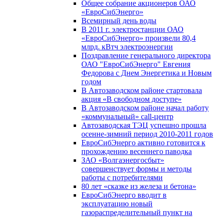
Общее собрание акционеров ОАО
«ЕвроСибЭнерго»
Всемирный день воды
В 2011 г. электростанции ОАО
«ЕвроСибЭнерго» произвели 80,4
млрд. кВтч электроэнергии
Поздравление генерального директора
ОАО "ЕвроСибЭнерго" Евгения
Федорова с Днем Энергетика и Новым
годом
В Автозаводском районе стартовала
акция «В свободном доступе»
В Автозаводском районе начал работу
«коммунальный» call-центр
Автозаводская ТЭЦ успешно прошла
осенне-зимний период 2010-2011 годов
ЕвроСибЭнерго активно готовится к
прохождению весеннего паводка
ЗАО «Волгаэнергосбыт»
совершенствует формы и методы
работы с потребителями
80 лет «сказке из железа и бетона»
ЕвроСибЭнерго вводит в
эксплуатацию новый
газораспределительный пункт на