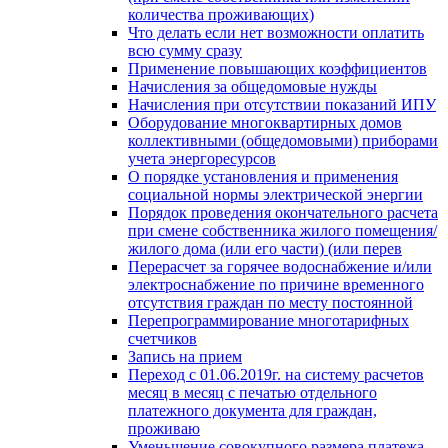
количества проживающих)
Что делать если нет возможности оплатить
всю сумму сразу
Применение повышающих коэффициентов
Начисления за общедомовые нужды
Начисления при отсутствии показаний ИПУ
Оборудование многоквартирных домов
коллективными (общедомовыми) приборами
учета энергоресурсов
О порядке установления и применения
социальной нормы электрической энергии
Порядок проведения окончательного расчета
при смене собственника жилого помещения/
жилого дома (или его части) (или перев
Перерасчет за горячее водоснабжение и/или
электроснабжение по причине временного
отсутствия граждан по месту постоянной
Перепрограммирование многотарифных
счетчиков
Запись на прием
Переход с 01.06.2019г. на систему расчетов
месяц в месяц с печатью отдельного
платежного документа для граждан,
проживаю
Уменьшение совокупного размера платежа