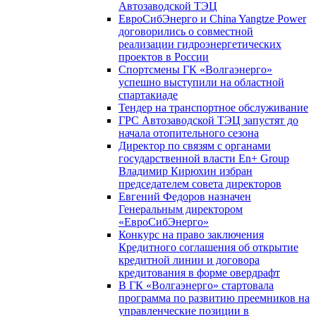
Автозаводской ТЭЦ
ЕвроСибЭнерго и China Yangtze Power
договорились о совместной
реализации гидроэнергетических
проектов в России
Спортсмены ГК «Волгаэнерго»
успешно выступили на областной
спартакиаде
Тендер на транспортное обслуживание
ГРС Автозаводской ТЭЦ запустят до
начала отопительного сезона
Директор по связям с органами
государственной власти En+ Group
Владимир Кирюхин избран
председателем совета директоров
Евгений Федоров назначен
Генеральным директором
«ЕвроСибЭнерго»
Конкурс на право заключения
Кредитного соглашения об открытие
кредитной линии и договора
кредитования в форме овердрафт
В ГК «Волгаэнерго» стартовала
программа по развитию преемников на
управленческие позиции в