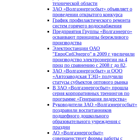
технической области
ЗАО «Волгаэнергосбыт» объявляет о
проведении открытого конкурса
График профилактического ремонта
систем горячего водоснабжения
Предприятия Группы «Волгаэнерго»
осваивают принципы бережливого
производства
Электростанции ОАО
"ЕвроСибЭнерго" в 2009 г увеличили
производство электроэнергии на 4
проц по сравнению с 2008 г до 82,
ЗАО «Волгаэнергосбыт» и ООО
«Автозаводская ТЭЦ» получили
статусы субъектов оптового рынка
В ЗАО «Волгаэнергосбыт» прошла
серия корпоративных тренингов по
программе «Генерация лидерства»
Руководители ЗАО «Волгаэнергосбыт»
поздравили воспитанников
подшефного дошкольного
образовательного учреждения с
праздни
АО «Волгаэнергосбыт»
совершенствует формы работы с