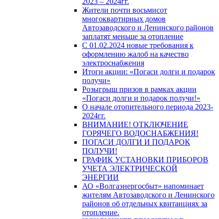
2023 – 2024гг.
Жители почти восьмисот
многоквартирных домов
Автозаводского и Ленинского районов
заплатят меньше за отопление
С 01.02.2024 новые требования к
оформлению жалоб на качество
электроснабжения
Итоги акции: «Погаси долги и подарок
получи»
Розыгрыш призов в рамках акции
«Погаси долги и подарок получи!»
О начале отопительного периода 2023-
2024гг.
ВНИМАНИЕ! ОТКЛЮЧЕНИЕ
ГОРЯЧЕГО ВОДОСНАБЖЕНИЯ!
ПОГАСИ ДОЛГИ И ПОДАРОК
ПОЛУЧИ!
ГРАФИК УСТАНОВКИ ПРИБОРОВ
УЧЕТА ЭЛЕКТРИЧЕСКОЙ
ЭНЕРГИИ
АО «Волгаэнергосбыт» напоминает
жителям Автозаводского и Ленинского
районов об отдельных квитанциях за
отопление.