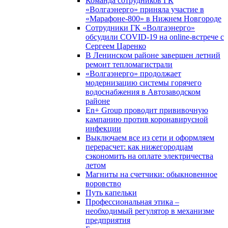
Команда сотрудников ГК
«Волгаэнерго» приняла участие в
«Марафоне-800» в Нижнем Новгороде
Сотрудники ГК «Волгаэнерго»
обсудили COVID-19 на online-встрече с
Сергеем Царенко
В Ленинском районе завершен летний
ремонт тепломагистрали
«Волгаэнерго» продолжает
модернизацию системы горячего
водоснабжения в Автозаводском
районе
En+ Group проводит прививочную
кампанию против коронавирусной
инфекции
Выключаем все из сети и оформляем
перерасчет: как нижегородцам
сэкономить на оплате электричества
летом
Магниты на счетчики: обыкновенное
воровство
Путь капельки
Профессиональная этика –
необходимый регулятор в механизме
предприятия