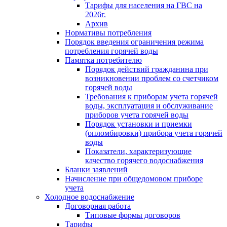
Тарифы для населения на ГВС на
2026г.
Архив
Нормативы потребления
Порядок введения ограничения режима
потребления горячей воды
Памятка потребителю
Порядок действий гражданина при
возникновении проблем со счетчиком
горячей воды
Требования к приборам учета горячей
воды, эксплуатация и обслуживание
приборов учета горячей воды
Порядок установки и приемки
(опломбировки) прибора учета горячей
воды
Показатели, характеризующие
качество горячего водоснабжения
Бланки заявлений
Начисление при общедомовом приборе
учета
Холодное водоснабжение
Договорная работа
Типовые формы договоров
Тарифы