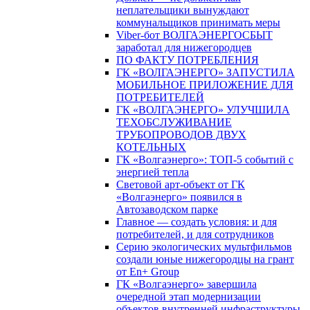
неплательщики вынуждают
коммунальщиков принимать меры
Viber-бот ВОЛГАЭНЕРГОСБЫТ
заработал для нижегородцев
ПО ФАКТУ ПОТРЕБЛЕНИЯ
ГК «ВОЛГАЭНЕРГО» ЗАПУСТИЛА
МОБИЛЬНОЕ ПРИЛОЖЕНИЕ ДЛЯ
ПОТРЕБИТЕЛЕЙ
ГК «ВОЛГАЭНЕРГО» УЛУЧШИЛА
ТЕХОБСЛУЖИВАНИЕ
ТРУБОПРОВОДОВ ДВУХ
КОТЕЛЬНЫХ
ГК «Волгаэнерго»: ТОП-5 событий с
энергией тепла
Световой арт-объект от ГК
«Волгаэнерго» появился в
Автозаводском парке
Главное — создать условия: и для
потребителей, и для сотрудников
Серию экологических мультфильмов
создали юные нижегородцы на грант
от En+ Group
ГК «Волгаэнерго» завершила
очередной этап модернизации
объектов внутренней инфраструктуры