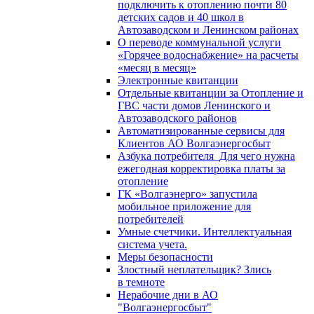
подключить к отоплению почти 80
детских садов и 40 школ в
Автозаводском и Ленинском районах
О переводе коммунальной услуги
«Горячее водоснабжение» на расчеты
«месяц в месяц»
Электронные квитанции
Отдельные квитанции за Отопление и
ГВС части домов Ленинского и
Автозаводского районов
Автоматизированные сервисы для
Клиентов АО Волгаэнергосбыт
Азбука потребителя_Для чего нужна
ежегодная корректировка платы за
отопление
ГК «Волгаэнерго» запустила
мобильное приложение для
потребителей
Умные счетчики. Интеллектуальная
система учета.
Меры безопасности
Злостный неплательщик? Злись
в темноте
Нерабочие дни в АО
"Волгаэнергосбыт"