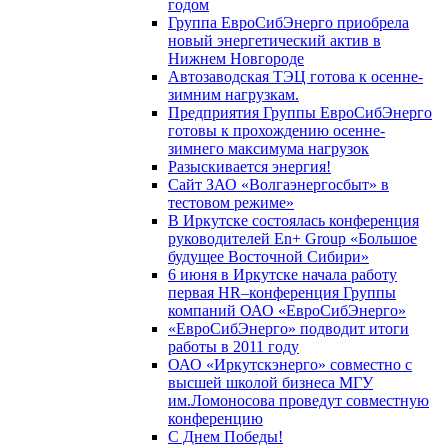
годом
Группа ЕвроСибЭнерго приобрела
новый энергетический актив в
Нижнем Новгороде
Автозаводская ТЭЦ готова к осенне-
зимним нагрузкам.
Предприятия Группы ЕвроСибЭнерго
готовы к прохождению осенне-
зимнего максимума нагрузок
Разыскивается энергия!
Сайт ЗАО «Волгаэнергосбыт» в
тестовом режиме»
В Иркутске состоялась конференция
руководителей En+ Group «Большое
будущее Восточной Сибири»
6 июня в Иркутске начала работу
первая HR–конференция Группы
компаний ОАО «ЕвроСибЭнерго»
«ЕвроСибЭнерго» подводит итоги
работы в 2011 году
ОАО «Иркутскэнерго» совместно с
высшей школой бизнеса МГУ
им.Ломоносова проведут совместную
конференцию
С Днем Победы!