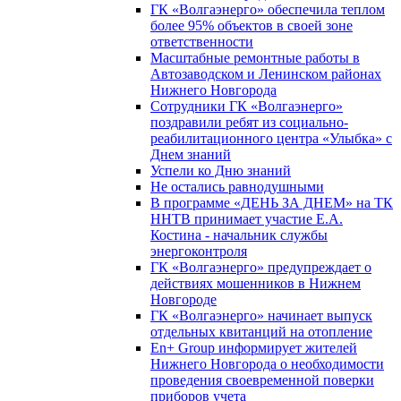
ГК «Волгаэнерго» обеспечила теплом
более 95% объектов в своей зоне
ответственности
Масштабные ремонтные работы в
Автозаводском и Ленинском районах
Нижнего Новгорода
Сотрудники ГК «Волгаэнерго»
поздравили ребят из социально-
реабилитационного центра «Улыбка» с
Днем знаний
Успели ко Дню знаний
Не остались равнодушными
В программе «ДЕНЬ ЗА ДНЕМ» на ТК
ННТВ принимает участие Е.А.
Костина - начальник службы
энергоконтроля
ГК «Волгаэнерго» предупреждает о
действиях мошенников в Нижнем
Новгороде
ГК «Волгаэнерго» начинает выпуск
отдельных квитанций на отопление
En+ Group информирует жителей
Нижнего Новгорода о необходимости
проведения своевременной поверки
приборов учета