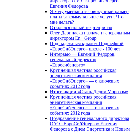
директора ОАО "ЕвроСибЭнерго"
Евгения Федорова
Я хочу уменьшить совокупный размер
платы за коммунальные услуги. Что
мне делать?
Открылся новый нефтепричал
Олег Дерипаска назначен генеральным
директором En+ Group
Под надёжным крылом Подшефной
«ЕвроСибЭнерго» школе - 100 лет
Интервью — Евгений Федоров,
генеральный директор
«Евросибэнерго»
Крупнейшая частная российская
энергетическая компания
«ЕвроСибЭнерго» — о ключевых
событиях 2012 года
Итоги акции «Стань Дедом Морозом»
Крупнейшая частная российская
энергетическая компания
«ЕвроСибЭнерго» — о ключевых
событиях 2012 года
Поздравление генерального директора
ОАО «ЕвроСибЭнерго» Евгения
Федорова с Днем Энергетика и Новым