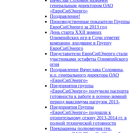
Вячеслав Соломин назначен
генеральным директором ОАО
«ЕвроСибЭнерго»
Поздравление!
Производственные показатели Группы
ЕвроСибЭнерго за 2013 год
День старта XXII зимних
Олимпийских игр в Сочи отметят
компании, входящие в Группу
ЕвроСибЭнерго
Представители ЕвроСибЭнерго стали
участниками эстафеты Олимпийского
огня
Поздравление Вячеслава Соломина,
и.о. генерального директора ОАО
«ЕвроСибЭнерго»
Предприятия группы
«ЕвроСибЭнерго» получили паспорта
готовности к работе в осенне-зимний
период максимума нагрузок 2013-
Предприятия Группы
«ЕвроСибЭнерго» подошли к
отопительному сезону 2013-2014 гг. в
полной технической готовности
Прекращены полномочия ген.