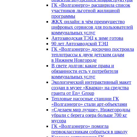
ГК «Волгаэнерго» расширила список
участников льготной жилищной
программы
ЖКХ онлайн: в чём преимущество
цифровых сервисов для пользователей
коммунальных услуг
Автозаводская ТЭЦ к зиме готова
90 лет Автозаводской ТЭЦ
ГК «Волгаэнерго» досрочно построила
теплотрассы к двум детским садам
в Нижнем Новгороде
В свете долгов: какие права и
обязанности есть у потребителя
коммунальных услуг
Экологический интерактивный макет
создан в музее «Кварки» на средства
гранта от En+ Group
Тепловые насосные станции ГК
«Волгаэнерго» стали арт-объектами
«Сделаем мир лучше». Нижегородцы
убрали с берега озера больше 700 кг
мусора
ГК «Волгаэнерго» помогла
первоклассникам собраться в школу