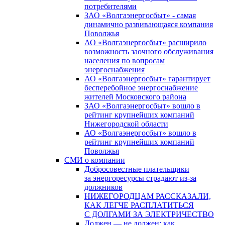
потребителями
ЗАО «Волгаэнергосбыт» - самая
динамично развивающаяся компания
Поволжья
АО «Волгаэнергосбыт» расширило
возможность заочного обслуживания
населения по вопросам
энергоснабжения
АО «Волгаэнергосбыт» гарантирует
бесперебойное энергоснабжение
жителей Московского района
ЗАО «Волгаэнергосбыт» вошло в
рейтинг крупнейших компаний
Нижегородской области
АО «Волгаэнергосбыт» вошло в
рейтинг крупнейших компаний
Поволжья
СМИ о компании
Добросовестные плательщики
за энергоресурсы страдают из-за
должников
НИЖЕГОРОДЦАМ РАССКАЗАЛИ,
КАК ЛЕГЧЕ РАСПЛАТИТЬСЯ
С ДОЛГАМИ ЗА ЭЛЕКТРИЧЕСТВО
Должен — не должен: как