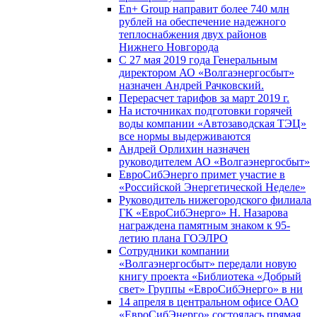
En+ Group направит более 740 млн
рублей на обеспечение надежного
теплоснабжения двух районов
Нижнего Новгорода
С 27 мая 2019 года Генеральным
директором АО «Волгаэнергосбыт»
назначен Андрей Рачковский.
Перерасчет тарифов за март 2019 г.
На источниках подготовки горячей
воды компании «Автозаводская ТЭЦ»
все нормы выдерживаются
Андрей Орлихин назначен
руководителем АО «Волгаэнергосбыт»
ЕвроСибЭнерго примет участие в
«Российской Энергетической Неделе»
Руководитель нижегородского филиала
ГК «ЕвроСибЭнерго» Н. Назарова
награждена памятным знаком к 95-
летию плана ГОЭЛРО
Сотрудники компании
«Волгаэнергосбыт» передали новую
книгу проекта «Библиотека «Добрый
свет» Группы «ЕвроСибЭнерго» в ни
14 апреля в центральном офисе ОАО
«ЕвроСибЭнерго» состоялась прямая