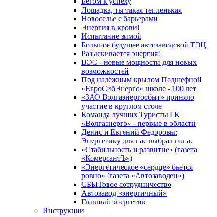
Бегом к успеху
Лошадка, ты такая тепленькая
Новоселье с барьерами
Энергия в крови!
Испытание зимой
Большое будущее автозаводской ТЭЦ
Разыскивается энергия!
ВЭС - новые мощности для новых
возможностей
Под надёжным крылом Подшефной
«ЕвроСибЭнерго» школе - 100 лет
«ЗАО Волгаэнергосбыт» приняло
участие в круглом столе
Команда лучших Туристы ГК
«Волгаэнерго» - первые в области
Денис и Евгений Федоровы:
Энергетику для нас выбрал папа.
«Стабильность и развитие» (газета
«КомерсантЪ»)
«Энергетическое «сердце» бьется
ровно» (газета «Автозаводец»)
СБЫТовое сотрудничество
Автозавод «энергичный»
Главный энергетик
Инструкции