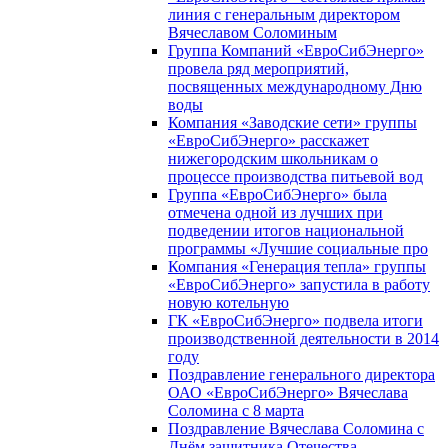
линия с генеральным директором
Вячеславом Соломиным
Группа Компаний «ЕвроСибЭнерго»
провела ряд мероприятий,
посвященных международному Дню
воды
Компания «Заводские сети» группы
«ЕвроСибЭнерго» расскажет
нижегородским школьникам о
процессе производства питьевой вод
Группа «ЕвроСибЭнерго» была
отмечена одной из лучших при
подведении итогов национальной
программы «Лучшие социальные про
Компания «Генерация тепла» группы
«ЕвроСибЭнерго» запустила в работу
новую котельную
ГК «ЕвроСибЭнерго» подвела итоги
производственной деятельности в 2014
году
Поздравление генерального директора
ОАО «ЕвроСибЭнерго» Вячеслава
Соломина с 8 марта
Поздравление Вячеслава Соломина с
Днём защитника Отечества