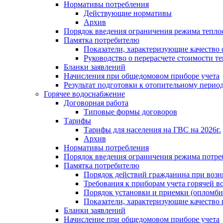
Нормативы потребления
Действующие нормативы
Архив
Порядок введения ограничения режима тепл
Памятка потребителю
Показатели, характеризующие качество
Руководство о перерасчете стоимости т
Бланки заявлений
Начисления при общедомовом приборе учета
Результат подготовки к отопительному перио
Горячее водоснабжение
Договорная работа
Типовые формы договоров
Тарифы
Тарифы для населения на ГВС на 2026г.
Архив
Нормативы потребления
Порядок введения ограничения режима потре
Памятка потребителю
Порядок действий гражданина при возн
Требования к приборам учета горячей в
Порядок установки и приемки (опломби
Показатели, характеризующие качество
Бланки заявлений
Начисление при общедомовом приборе учета