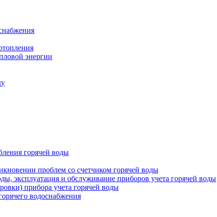
оснабжения
 отопления
епловой энергии
ду
бления горячей воды
икновении проблем со счетчиком горячей воды
оды, эксплуатация и обслуживание приборов учета горячей воды
ровки) прибора учета горячей воды
 горячего водоснабжения