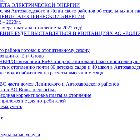
ЧЕТА ЭЛЕКТРИЧЕСКОЙ ЭНЕРГИИ
лям Автозаводского и Ленинского районов об отдельных квитан
ЛЕНИЕ ЭЛЕКТРИЧЕСКОЙ ЭНЕРГИИ
 – 2023гг.
ера платы за отопление за 2022 год!
ПЛЕНИЕ БУДЕТ ВЫСТАВЛЯТЬСЯ В КВИТАНЦИЯХ АО «ВОЛ
о района готовы к отопительному сезону
ендии от En+ Group
РГО» компании En+ Group организовали благотворительную а
ть к отоплению почти 80 детских садов и 40 школ в Автозавод
ее водоснабжение» на расчеты «месяц в месяц»
ВС части домов Ленинского и Автозаводского районов
нтов АО Волгаэнергосбыт
годная корректировка платы за отопление
 приложение для потребителей
ема учета.
те
"
оммунальные услуги