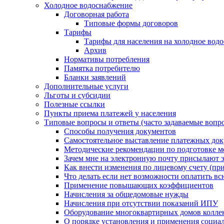
Холодное водоснабжение
Договорная работа
Типовые формы договоров
Тарифы
Тарифы для населения на холодное водо
Архив
Нормативы потребления
Памятка потребителю
Бланки заявлений
Дополнительные услуги
Льготы и субсидии
Полезные ссылки
Пункты приема платежей у населения
Типовые вопросы и ответы (часто задаваемые вопр
Способы получения документов
Самостоятельное выставление платежных док
Методические рекомендации по подготовке ме
Зачем мне на электронную почту присылают э
Как внести изменения по лицевому счету (п
Что делать если нет возможности оплатить вс
Применение повышающих коэффициентов
Начисления за общедомовые нужды
Начисления при отсутствии показаний ИПУ
Оборудование многоквартирных домов колле
О порядке установления и применения социа