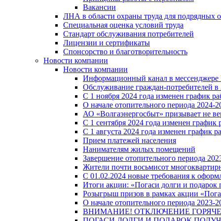
Вакансии
ЛНА в области охраны труда для подрядных 
Специальная оценка условий труда
Стандарт обслуживания потребителей
Лицензии и сертификаты
Спонсорство и благотворительность
Новости компании
Новости компании
Информационный канал в мессенджере
Обслуживание граждан-потребителей в 
С 1 ноября 2024 года изменен график 
О начале отопительного периода 2024-20
АО «Волгаэнергосбыт» призывает не ве
С 1 сентября 2024 года изменен графи
С 1 августа 2024 года изменен график 
Прием платежей населения
Нанимателям жилых помещений
Завершение отопительного периода 2023
Жители почти восьмисот многоквартирн
С 01.02.2024 новые требования к оформ
Итоги акции: «Погаси долги и подарок
Розыгрыш призов в рамках акции «Пога
О начале отопительного периода 2023-20
ВНИМАНИЕ! ОТКЛЮЧЕНИЕ ГОРЯЧ
ПОГАСИ ДОЛГИ И ПОДАРОК ПОЛУЧ