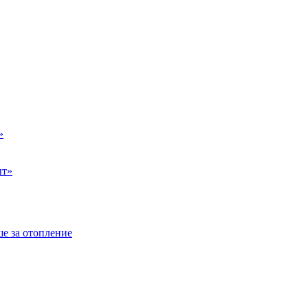
»
ыт»
е за отопление