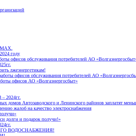
организаций
 MAX.
2024 году
работы офисов обслуживания потребителей АО «Волгаэнергосбыт
25гг.
рить лжеэнергетикам!
к работы офисов обслуживания потребителей АО «Волгаэнергосб
работы офисов АО «Волгаэнергосбыт»
 – 2024гг.
ых домов Автозаводского и Ленинского районов заплатят меньш
лению жалоб на качество электроснабжения
 получи»
си долги и подарок получи!»
24гг.
ЕГО ВОДОСНАБЖЕНИЯ!
И!