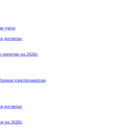
в учета
я договора
 энергию на 2026г.
бления электроэнергии
я договора
е на 2026г.