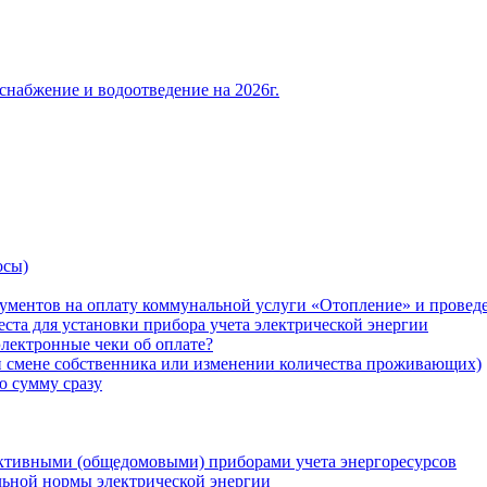
снабжение и водоотведение на 2026г.
осы)
ументов на оплату коммунальной услуги «Отопление» и проведе
ста для установки прибора учета электрической энергии
лектронные чеки об оплате?
ри смене собственника или изменении количества проживающих)
ю сумму сразу
ктивными (общедомовыми) приборами учета энергоресурсов
льной нормы электрической энергии