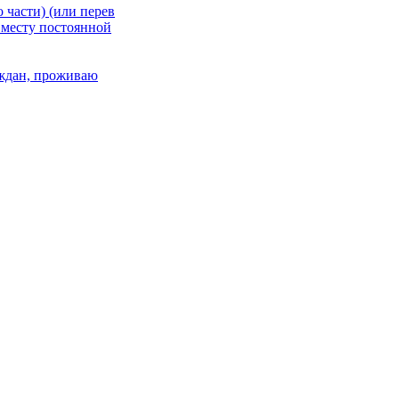
 части) (или перев
 месту постоянной
раждан, проживаю