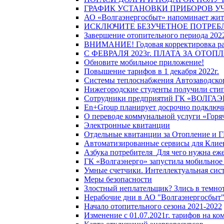
ГРАФИК УСТАНОВКИ ПРИБОРОВ У
АО «Волгаэнергосбыт» напоминает жите
ИСКЛЮЧИТЕ БЕЗУЧЕТНОЕ ПОТРЕБ
Завершение отопительного периода 2022
ВНИМАНИЕ! Годовая корректировка разм
С ФЕВРАЛЯ 2023г. ПЛАТА ЗА ОТО
Обновите мобильное приложение!
Повышение тарифов в 1 декабря 2022г.
Системы теплоснабжения Автозаводског
Нижегородские студенты получили стип
Сотрудники предприятий ГК «ВОЛГАЭНЕ
En+Group планирует досрочно подключи
О переводе коммунальной услуги «Горяч
Электронные квитанции
Отдельные квитанции за Отопление и Г
Автоматизированные сервисы для Клие
Азбука потребителя_Для чего нужна еже
ГК «Волгаэнерго» запустила мобильное
Умные счетчики. Интеллектуальная сист
Меры безопасности
Злостный неплательщик? Злись в темно
Нерабочие дни в АО "Волгаэнергосбыт
Начало отопительного сезона 2021-2022
Изменение с 01.07.2021г. тарифов на к