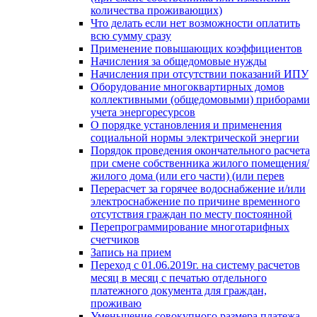
количества проживающих)
Что делать если нет возможности оплатить
всю сумму сразу
Применение повышающих коэффициентов
Начисления за общедомовые нужды
Начисления при отсутствии показаний ИПУ
Оборудование многоквартирных домов
коллективными (общедомовыми) приборами
учета энергоресурсов
О порядке установления и применения
социальной нормы электрической энергии
Порядок проведения окончательного расчета
при смене собственника жилого помещения/
жилого дома (или его части) (или перев
Перерасчет за горячее водоснабжение и/или
электроснабжение по причине временного
отсутствия граждан по месту постоянной
Перепрограммирование многотарифных
счетчиков
Запись на прием
Переход с 01.06.2019г. на систему расчетов
месяц в месяц с печатью отдельного
платежного документа для граждан,
проживаю
Уменьшение совокупного размера платежа