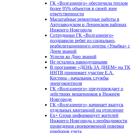
ГК «Волгаэнерго» обеспечила теплом
более 95% объектов в своей зоне
ответственности
Масштабные ремонтные работы в
Автозаводском и Ленинском районах
Нижнего Новгорода
Сотрудники ГК «Волгаэнерго»
поздравили ребят из социально-
реабилитационного центра «Улыбка» с
Днем знаний
Успели ко Дню знаний
Не остались равнодушными
В программе «ДЕНЬ ЗА ДНЕМ» на ТК
ННТВ принимает участие Е.А.
Костина - начальник службы
энергоконтроля
ГК «Волгаэнерго» предупреждает о
действиях мошенников в Нижнем
Новгороде
ГК «Волгаэнерго» начинает выпуск
отдельных квитанций на отопление
En+ Group информирует жителей
Нижнего Новгорода о необходимости
проведения своевременной поверки
приборов учета