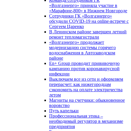
Команда сотрудников ГК
«Волгаэнерго» приняла участие в
«Марафоне-800» в Нижнем Новгороде
Сотрудники ГК «Волгаэнерго»
обсудили COVID-19 на online-встрече с
Сергеем Царенко
В Ленинском районе завершен летний
ремонт тепломагистрали
«Волгаэнерго» продолжает
модернизацию системы горячего
водоснабжения в Автозаводском
районе
En+ Group проводит прививочную
кампанию против коронавирусной
инфекции
Выключаем все из сети и оформляем
перерасчет: как нижегородцам
сэкономить на оплате электричества
летом
Магниты на счетчики: обыкновенное
воровство
Путь капельки
Профессиональная этика –
необходимый регулятор в механизме
предприятия