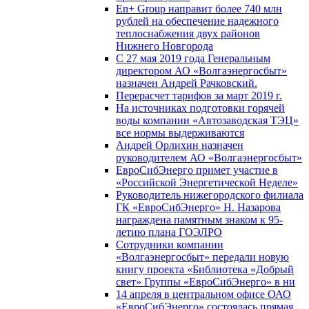
En+ Group направит более 740 млн
рублей на обеспечение надежного
теплоснабжения двух районов
Нижнего Новгорода
С 27 мая 2019 года Генеральным
директором АО «Волгаэнергосбыт»
назначен Андрей Рачковский.
Перерасчет тарифов за март 2019 г.
На источниках подготовки горячей
воды компании «Автозаводская ТЭЦ»
все нормы выдерживаются
Андрей Орлихин назначен
руководителем АО «Волгаэнергосбыт»
ЕвроСибЭнерго примет участие в
«Российской Энергетической Неделе»
Руководитель нижегородского филиала
ГК «ЕвроСибЭнерго» Н. Назарова
награждена памятным знаком к 95-
летию плана ГОЭЛРО
Сотрудники компании
«Волгаэнергосбыт» передали новую
книгу проекта «Библиотека «Добрый
свет» Группы «ЕвроСибЭнерго» в ни
14 апреля в центральном офисе ОАО
«ЕвроСибЭнерго» состоялась прямая