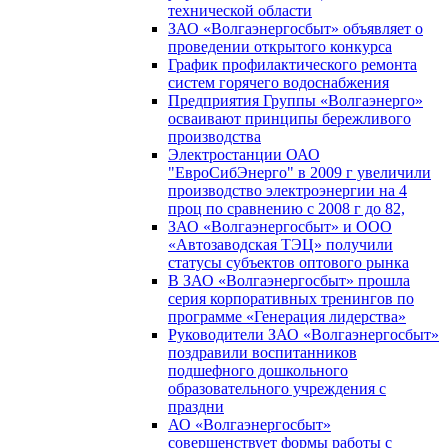
технической области
ЗАО «Волгаэнергосбыт» объявляет о
проведении открытого конкурса
График профилактического ремонта
систем горячего водоснабжения
Предприятия Группы «Волгаэнерго»
осваивают принципы бережливого
производства
Электростанции ОАО
"ЕвроСибЭнерго" в 2009 г увеличили
производство электроэнергии на 4
проц по сравнению с 2008 г до 82,
ЗАО «Волгаэнергосбыт» и ООО
«Автозаводская ТЭЦ» получили
статусы субъектов оптового рынка
В ЗАО «Волгаэнергосбыт» прошла
серия корпоративных тренингов по
программе «Генерация лидерства»
Руководители ЗАО «Волгаэнергосбыт»
поздравили воспитанников
подшефного дошкольного
образовательного учреждения с
праздни
АО «Волгаэнергосбыт»
совершенствует формы работы с