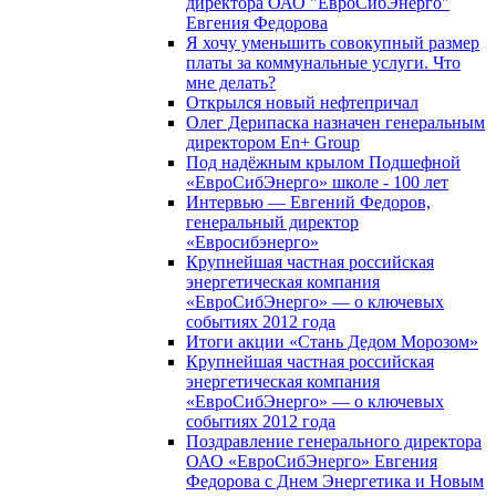
директора ОАО "ЕвроСибЭнерго"
Евгения Федорова
Я хочу уменьшить совокупный размер
платы за коммунальные услуги. Что
мне делать?
Открылся новый нефтепричал
Олег Дерипаска назначен генеральным
директором En+ Group
Под надёжным крылом Подшефной
«ЕвроСибЭнерго» школе - 100 лет
Интервью — Евгений Федоров,
генеральный директор
«Евросибэнерго»
Крупнейшая частная российская
энергетическая компания
«ЕвроСибЭнерго» — о ключевых
событиях 2012 года
Итоги акции «Стань Дедом Морозом»
Крупнейшая частная российская
энергетическая компания
«ЕвроСибЭнерго» — о ключевых
событиях 2012 года
Поздравление генерального директора
ОАО «ЕвроСибЭнерго» Евгения
Федорова с Днем Энергетика и Новым