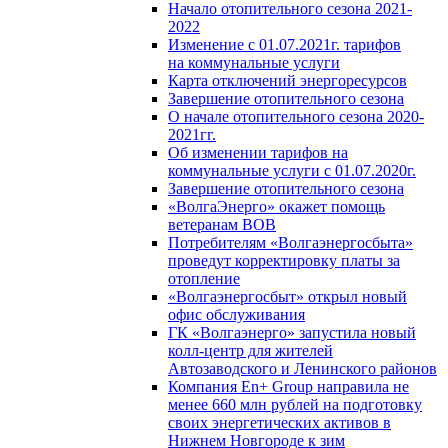
Начало отопительного сезона 2021-
2022
Изменение с 01.07.2021г. тарифов
на коммунальные услуги
Карта отключений энергоресурсов
Завершение отопительного сезона
О начале отопительного сезона 2020-
2021гг.
Об изменении тарифов на
коммунальные услуги с 01.07.2020г.
Завершение отопительного сезона
«ВолгаЭнерго» окажет помощь
ветеранам ВОВ
Потребителям «Волгаэнергосбыта»
проведут корректировку платы за
отопление
«Волгаэнергосбыт» открыл новый
офис обслуживания
ГК «Волгаэнерго» запустила новый
колл-центр для жителей
Автозаводского и Ленинского районов
Компания En+ Group направила не
менее 660 млн рублей на подготовку
своих энергетических активов в
Нижнем Новгороде к зим