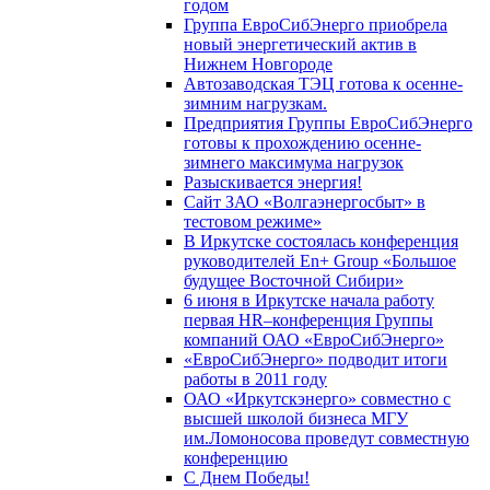
годом
Группа ЕвроСибЭнерго приобрела
новый энергетический актив в
Нижнем Новгороде
Автозаводская ТЭЦ готова к осенне-
зимним нагрузкам.
Предприятия Группы ЕвроСибЭнерго
готовы к прохождению осенне-
зимнего максимума нагрузок
Разыскивается энергия!
Сайт ЗАО «Волгаэнергосбыт» в
тестовом режиме»
В Иркутске состоялась конференция
руководителей En+ Group «Большое
будущее Восточной Сибири»
6 июня в Иркутске начала работу
первая HR–конференция Группы
компаний ОАО «ЕвроСибЭнерго»
«ЕвроСибЭнерго» подводит итоги
работы в 2011 году
ОАО «Иркутскэнерго» совместно с
высшей школой бизнеса МГУ
им.Ломоносова проведут совместную
конференцию
С Днем Победы!