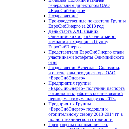
Вячеслав Соломин назначен
генеральным директором ОАО
«ЕвроСибЭнерго»
Поздравление!
Производственные показатели Группы
ЕвроСибЭнерго за 2013 год
День старта XXII зимних
Олимпийских игр в Сочи отметят
компании, входящие в Группу
ЕвроСибЭнерго
Представители ЕвроСибЭнерго стали
участниками эстафеты Олимпийского
огня
Поздравление Вячеслава Соломина,
и.о. генерального директора ОАО
«ЕвроСибЭнерго»
Предприятия группы
«ЕвроСибЭнерго» получили паспорта
готовности к работе в осенне-зимний
период максимума нагрузок 2013-
Предприятия Группы
«ЕвроСибЭнерго» подошли к
отопительному сезону 2013-2014 гг. в
полной технической готовности
Прекращены полномочия ген.