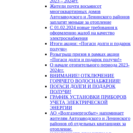
2023 – 2024гг.
Жители почти восьмисот
многоквартирных домов
Автозаводского и Ленинского районов
заплатят меньше за отопление
С 01.02.2024 новые требования к
оформлению жалоб на качество
электроснабжения
Итоги акции: «Погаси долги и подарок
получи»
Розыгрыш призов в рамках акции
«Погаси долги и подарок получи!»
О начале отопительного периода 2023-
2024гг.
ВНИМАНИЕ! ОТКЛЮЧЕНИЕ
ГОРЯЧЕГО ВОДОСНАБЖЕНИЯ!
ПОГАСИ ДОЛГИ И ПОДАРОК
ПОЛУЧИ!
ГРАФИК УСТАНОВКИ ПРИБОРОВ
УЧЕТА ЭЛЕКТРИЧЕСКОЙ
ЭНЕРГИИ
АО «Волгаэнергосбыт» напоминает
жителям Автозаводского и Ленинского
районов об отдельных квитанциях за
отопление.