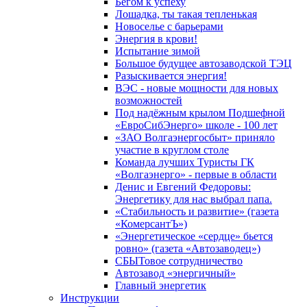
Бегом к успеху
Лошадка, ты такая тепленькая
Новоселье с барьерами
Энергия в крови!
Испытание зимой
Большое будущее автозаводской ТЭЦ
Разыскивается энергия!
ВЭС - новые мощности для новых
возможностей
Под надёжным крылом Подшефной
«ЕвроСибЭнерго» школе - 100 лет
«ЗАО Волгаэнергосбыт» приняло
участие в круглом столе
Команда лучших Туристы ГК
«Волгаэнерго» - первые в области
Денис и Евгений Федоровы:
Энергетику для нас выбрал папа.
«Стабильность и развитие» (газета
«КомерсантЪ»)
«Энергетическое «сердце» бьется
ровно» (газета «Автозаводец»)
СБЫТовое сотрудничество
Автозавод «энергичный»
Главный энергетик
Инструкции