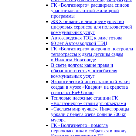
ГК «Волгаэнерго» расширила список
участников льготной жилищной
программы
ЖКХ онлайн: в чём преимущество
цифровых сервисов для пользователей
коммунальных услуг
Автозаводская ТЭЦ к зиме готова
90 лет Автозаводской ТЭЦ
ГК «Волгаэнерго» досрочно построила
теплотрассы к двум детским садам
в Нижнем Новгороде
В свете долгов: какие права и
обязанности есть у потребителя
коммунальных услуг
Экологический интерактивный макет
создан в музее «Кварки» на средства
гранта от En+ Group
Тепловые насосные станции ГК
«Волгаэнерго» стали арт-объектами
«Сделаем мир лучше». Нижегородцы
убрали с берега озера больше 700 кг
мусора
ГК «Волгаэнерго» помогла
первоклассникам собраться в школу