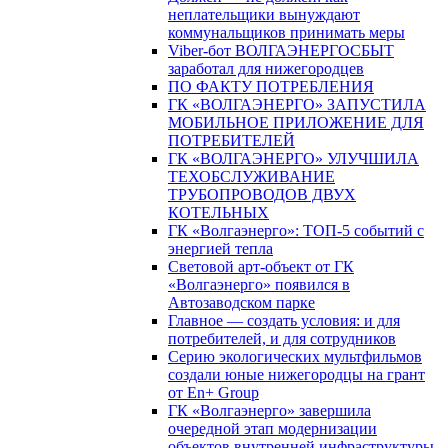
неплательщики вынуждают
коммунальщиков принимать меры
Viber-бот ВОЛГАЭНЕРГОСБЫТ
заработал для нижегородцев
ПО ФАКТУ ПОТРЕБЛЕНИЯ
ГК «ВОЛГАЭНЕРГО» ЗАПУСТИЛА
МОБИЛЬНОЕ ПРИЛОЖЕНИЕ ДЛЯ
ПОТРЕБИТЕЛЕЙ
ГК «ВОЛГАЭНЕРГО» УЛУЧШИЛА
ТЕХОБСЛУЖИВАНИЕ
ТРУБОПРОВОДОВ ДВУХ
КОТЕЛЬНЫХ
ГК «Волгаэнерго»: ТОП-5 событий с
энергией тепла
Световой арт-объект от ГК
«Волгаэнерго» появился в
Автозаводском парке
Главное — создать условия: и для
потребителей, и для сотрудников
Серию экологических мультфильмов
создали юные нижегородцы на грант
от En+ Group
ГК «Волгаэнерго» завершила
очередной этап модернизации
объектов внутренней инфраструктуры