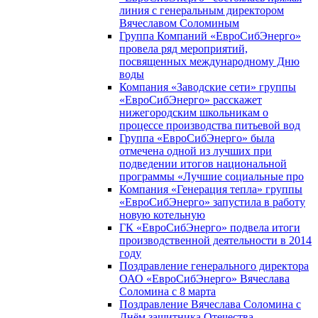
линия с генеральным директором
Вячеславом Соломиным
Группа Компаний «ЕвроСибЭнерго»
провела ряд мероприятий,
посвященных международному Дню
воды
Компания «Заводские сети» группы
«ЕвроСибЭнерго» расскажет
нижегородским школьникам о
процессе производства питьевой вод
Группа «ЕвроСибЭнерго» была
отмечена одной из лучших при
подведении итогов национальной
программы «Лучшие социальные про
Компания «Генерация тепла» группы
«ЕвроСибЭнерго» запустила в работу
новую котельную
ГК «ЕвроСибЭнерго» подвела итоги
производственной деятельности в 2014
году
Поздравление генерального директора
ОАО «ЕвроСибЭнерго» Вячеслава
Соломина с 8 марта
Поздравление Вячеслава Соломина с
Днём защитника Отечества