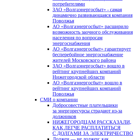
потребителями
ЗАО «Волгаэнергосбыт» - самая
динамично развивающаяся компания
Поволжья
АО «Волгаэнергосбыт» расширило
возможность заочного обслуживания
населения по вопросам
энергоснабжения
АО «Волгаэнергосбыт» гарантирует
бесперебойное энергоснабжение
жителей Московского района
ЗАО «Волгаэнергосбыт» вошло в
рейтинг крупнейших компаний
Нижегородской области
АО «Волгаэнергосбыт» вошло в
рейтинг крупнейших компаний
Поволжья
СМИ о компании
Добросовестные плательщики
за энергоресурсы страдают из-за
должников
НИЖЕГОРОДЦАМ РАССКАЗАЛИ,
КАК ЛЕГЧЕ РАСПЛАТИТЬСЯ
С ДОЛГАМИ ЗА ЭЛЕКТРИЧЕСТВО
Должен — не должен: как