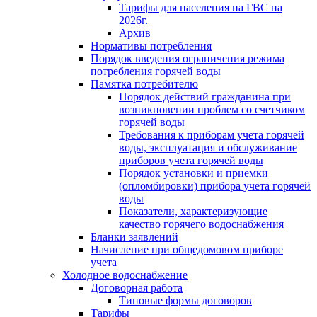
Тарифы для населения на ГВС на
2026г.
Архив
Нормативы потребления
Порядок введения ограничения режима
потребления горячей воды
Памятка потребителю
Порядок действий гражданина при
возникновении проблем со счетчиком
горячей воды
Требования к приборам учета горячей
воды, эксплуатация и обслуживание
приборов учета горячей воды
Порядок установки и приемки
(опломбировки) прибора учета горячей
воды
Показатели, характеризующие
качество горячего водоснабжения
Бланки заявлений
Начисление при общедомовом приборе
учета
Холодное водоснабжение
Договорная работа
Типовые формы договоров
Тарифы