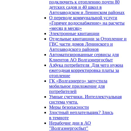
подключить к отоплению почти 80
детских садов и 40 школ в
Автозаводском и Ленинском районах
О переводе коммунальной услуги
«Горячее водоснабжение» на расчеты
«месяц в месяц»
Электронные квитанции
Отдельные квитанции за Отопление и
ГВС части домов Ленинского и
Автозаводского районов
Автоматизированные сервисы для
Клиентов АО Волгаэнергосбыт
Азбука потребителя_Для чего нужна
ежегодная корректировка платы за
отопление
ГК «Волгаэнерго» запустила
мобильное приложение для
потребителей
Умные счетчики. Интеллектуальная
система учета.
Меры безопасности
Злостный неплательщик? Злись
в темноте
Нерабочие дни в АО
"Волгаэнергосбыт"