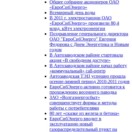
Общее собрание акционеров ОАО
«ЕвроСибЭнерго»
Всемирный день воды
В 2011 г. электростанции ОАО
«ЕвроСибЭнерго» произвели 80,4
млрд. кВтч электроэнергии
Поздравление генерального директора
ОАО "ЕвроСибЭнерго" Евгения
Федорова с Днем Энергетика и Новым
годом
В Автозаводском районе стартовала
акция «В свободном доступе»
В Автозаводском районе начал работу
«коммунальный» call-центр
Автозаводская ТЭЦ успешно прошла
осенне-зимний период 2010-2011 годов
ЕвроСибЭнерго активно готовится к
прохождению весеннего паводка
ЗАО «Волгаэнергосбыт»
совершенствует формы и методы
работы с потребителями
80 лет «сказке из железа и бетона»
ЕвроСибЭнерго вводит в
эксплуатацию новый
газораспределительный пункт на