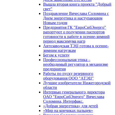
Вышла вторая книга проекта "Добрый
свет"
Поздравление Вячеслава Соломина с
Днем энергетика и наступающим
Новым годом
Предприятия ГК "ЕвроСибЭнерго"
рапортуют о получении паспортов
готовности к работе в осенне-зимний
период максимума нагр
Автозаводская ТЭЦ готова к осенне-
зимним нагрузкам
Бегом к успеху
Профессиональная этика –
необходимый регулятор в механизме
предприятия
Работы по пуску резервного
оборудования ООО "АТЭЦ"
Лучшие изобретатели Нижегородской
области
Интервью генерального директора
ОАО "ЕвроСибЭнеого" Вячеслава
Соломина, Интерфакс.
«Добрая энергетика» для детей
«Мир на кончиках пальцев»