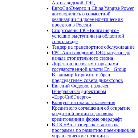
Автозаводской ТЭЦ
ЕвроСибЭнерго и China Yangtze Power
договорились о совместной
реализации гидроэнергетических
проектов в России
Спортсмены ГК «Волгаэнерго»
успешно выступили на областной
спартакиаде
Тендер на транспортное обслуживание
ГРС Автозаводской ТЭЦ запустят до
начала отопительного сезона
Директор по связям с органами
государственной власти En+ Group
Владимир Кирюхин избран
председателем совета директоров
Евгений Федоров назначен
Генеральным директором
«ЕвроСибЭнерго»
Конкурс на право заключения
Кредитного соглашения об открытие
кредитной линии и договора
кредитования в форме овердрафт
В ГК «Волгаэнерго» стартовала
программа по развитию преемников на
управленческие позиции в