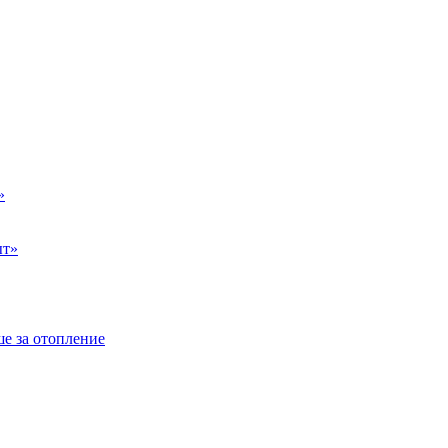
»
ыт»
е за отопление