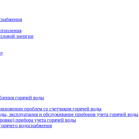
оснабжения
 отопления
епловой энергии
ду
бления горячей воды
икновении проблем со счетчиком горячей воды
оды, эксплуатация и обслуживание приборов учета горячей воды
ровки) прибора учета горячей воды
 горячего водоснабжения