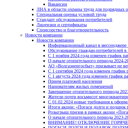
Вакансии
ЛНА в области охраны труда для подрядных 
Специальная оценка условий труда
Стандарт обслуживания потребителей
Лицензии и сертификаты
Спонсорство и благотворительность
Новости компании
Новости компании
Информационный канал в мессенджере
Обслуживание граждан-потребителей в 
С 1 ноября 2024 года изменен график 
О начале отопительного периода 2024-20
АО «Волгаэнергосбыт» призывает не ве
С 1 сентября 2024 года изменен графи
С 1 августа 2024 года изменен график 
Прием платежей населения
Нанимателям жилых помещений
Завершение отопительного периода 2023
Жители почти восьмисот многоквартирн
С 01.02.2024 новые требования к оформ
Итоги акции: «Погаси долги и подарок
Розыгрыш призов в рамках акции «Пога
О начале отопительного периода 2023-20
ВНИМАНИЕ! ОТКЛЮЧЕНИЕ ГОРЯЧ
ПОГАСИ ДОЛГИ И ПОДАРОК ПОЛУЧ