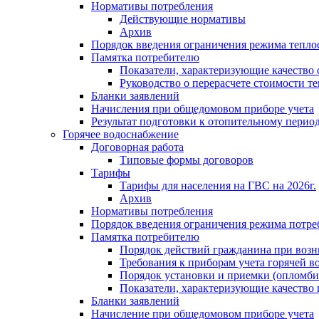
Нормативы потребления
Действующие нормативы
Архив
Порядок введения ограничения режима тепл
Памятка потребителю
Показатели, характеризующие качество
Руководство о перерасчете стоимости т
Бланки заявлений
Начисления при общедомовом приборе учета
Результат подготовки к отопительному перио
Горячее водоснабжение
Договорная работа
Типовые формы договоров
Тарифы
Тарифы для населения на ГВС на 2026г.
Архив
Нормативы потребления
Порядок введения ограничения режима потре
Памятка потребителю
Порядок действий гражданина при возн
Требования к приборам учета горячей в
Порядок установки и приемки (опломби
Показатели, характеризующие качество
Бланки заявлений
Начисление при общедомовом приборе учета