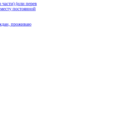
 части) (или перев
 месту постоянной
раждан, проживаю