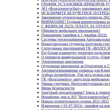
ГРАФИК УСТАНОВКИ ПРИБОРОВ У
АО «Волгаэнергосбыт» напоминает жите
ИСКЛЮЧИТЕ БЕЗУЧЕТНОЕ ПОТРЕБ
Завершение отопительного периода 2022
ВНИМАНИЕ! Годовая корректировка разм
С ФЕВРАЛЯ 2023г. ПЛАТА ЗА ОТО
Обновите мобильное приложение!
Повышение тарифов в 1 декабря 2022г.
Системы теплоснабжения Автозаводског
Нижегородские студенты получили стип
Сотрудники предприятий ГК «ВОЛГАЭНЕ
En+Group планирует досрочно подключи
О переводе коммунальной услуги «Горяч
Электронные квитанции
Отдельные квитанции за Отопление и Г
Автоматизированные сервисы для Клие
Азбука потребителя_Для чего нужна еже
ГК «Волгаэнерго» запустила мобильное
Умные счетчики. Интеллектуальная сист
Меры безопасности
Злостный неплательщик? Злись в темно
Нерабочие дни в АО "Волгаэнергосбыт
Начало отопительного сезона 2021-2022
Изменение с 01.07.2021г. тарифов на к