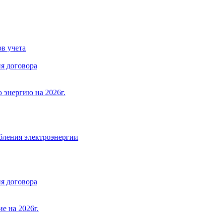
в учета
я договора
 энергию на 2026г.
бления электроэнергии
я договора
е на 2026г.