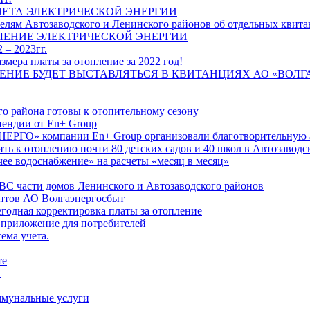
ЧЕТА ЭЛЕКТРИЧЕСКОЙ ЭНЕРГИИ
лям Автозаводского и Ленинского районов об отдельных квитан
ЛЕНИЕ ЭЛЕКТРИЧЕСКОЙ ЭНЕРГИИ
 – 2023гг.
ера платы за отопление за 2022 год!
ПЛЕНИЕ БУДЕТ ВЫСТАВЛЯТЬСЯ В КВИТАНЦИЯХ АО «ВОЛ
о района готовы к отопительному сезону
ендии от En+ Group
РГО» компании En+ Group организовали благотворительную а
ть к отоплению почти 80 детских садов и 40 школ в Автозавод
ее водоснабжение» на расчеты «месяц в месяц»
ВС части домов Ленинского и Автозаводского районов
нтов АО Волгаэнергосбыт
годная корректировка платы за отопление
 приложение для потребителей
ема учета.
те
"
оммунальные услуги