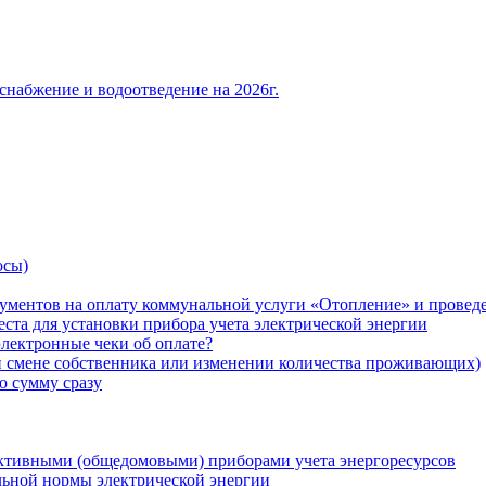
снабжение и водоотведение на 2026г.
осы)
ументов на оплату коммунальной услуги «Отопление» и проведе
ста для установки прибора учета электрической энергии
лектронные чеки об оплате?
ри смене собственника или изменении количества проживающих)
ю сумму сразу
ктивными (общедомовыми) приборами учета энергоресурсов
льной нормы электрической энергии