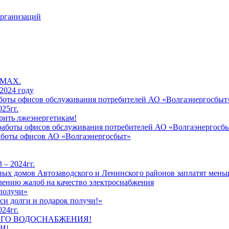
организаций
 MAX.
2024 году
работы офисов обслуживания потребителей АО «Волгаэнергосбыт
25гг.
рить лжеэнергетикам!
к работы офисов обслуживания потребителей АО «Волгаэнергосб
работы офисов АО «Волгаэнергосбыт»
 – 2024гг.
ых домов Автозаводского и Ленинского районов заплатят меньш
лению жалоб на качество электроснабжения
 получи»
си долги и подарок получи!»
24гг.
ЕГО ВОДОСНАБЖЕНИЯ!
И!