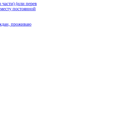
 части) (или перев
 месту постоянной
раждан, проживаю