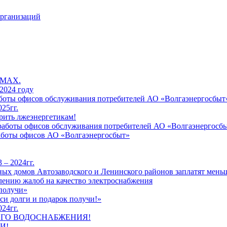
организаций
 MAX.
2024 году
работы офисов обслуживания потребителей АО «Волгаэнергосбыт
25гг.
рить лжеэнергетикам!
к работы офисов обслуживания потребителей АО «Волгаэнергосб
работы офисов АО «Волгаэнергосбыт»
 – 2024гг.
ых домов Автозаводского и Ленинского районов заплатят меньш
лению жалоб на качество электроснабжения
 получи»
си долги и подарок получи!»
24гг.
ЕГО ВОДОСНАБЖЕНИЯ!
И!