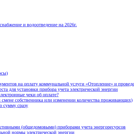
снабжение и водоотведение на 2026г.
осы)
ументов на оплату коммунальной услуги «Отопление» и проведе
ста для установки прибора учета электрической энергии
лектронные чеки об оплате?
ри смене собственника или изменении количества проживающих)
ю сумму сразу
ктивными (общедомовыми) приборами учета энергоресурсов
льной нормы электрической энергии