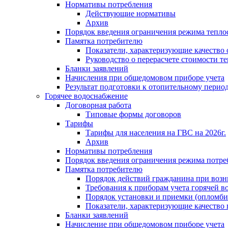
Нормативы потребления
Действующие нормативы
Архив
Порядок введения ограничения режима тепл
Памятка потребителю
Показатели, характеризующие качество
Руководство о перерасчете стоимости т
Бланки заявлений
Начисления при общедомовом приборе учета
Результат подготовки к отопительному перио
Горячее водоснабжение
Договорная работа
Типовые формы договоров
Тарифы
Тарифы для населения на ГВС на 2026г.
Архив
Нормативы потребления
Порядок введения ограничения режима потре
Памятка потребителю
Порядок действий гражданина при возн
Требования к приборам учета горячей в
Порядок установки и приемки (опломби
Показатели, характеризующие качество
Бланки заявлений
Начисление при общедомовом приборе учета