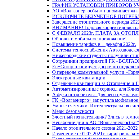
ГРАФИК УСТАНОВКИ ПРИБОРОВ У
АО «Волгаэнергосбыт» напоминает жите
ИСКЛЮЧИТЕ БЕЗУЧЕТНОЕ ПОТРЕБ
Завершение отопительного периода 2022
ВНИМАНИЕ! Годовая корректировка разм
С ФЕВРАЛЯ 2023г. ПЛАТА ЗА ОТО
Обновите мобильное приложение!
Повышение тарифов в 1 декабря 2022г.
Системы теплоснабжения Автозаводског
Нижегородские студенты получили стип
Сотрудники предприятий ГК «ВОЛГАЭНЕ
En+Group планирует досрочно подключи
О переводе коммунальной услуги «Горяч
Электронные квитанции
Отдельные квитанции за Отопление и Г
Автоматизированные сервисы для Клие
Азбука потребителя_Для чего нужна еже
ГК «Волгаэнерго» запустила мобильное
Умные счетчики. Интеллектуальная сист
Меры безопасности
Злостный неплательщик? Злись в темно
Нерабочие дни в АО "Волгаэнергосбыт
Начало отопительного сезона 2021-2022
Изменение с 01.07.2021г. тарифов на к