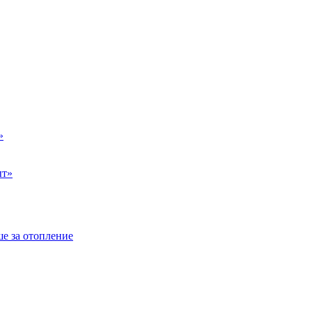
»
ыт»
е за отопление