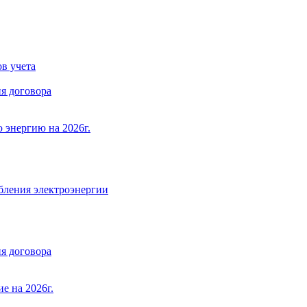
в учета
я договора
 энергию на 2026г.
бления электроэнергии
я договора
е на 2026г.