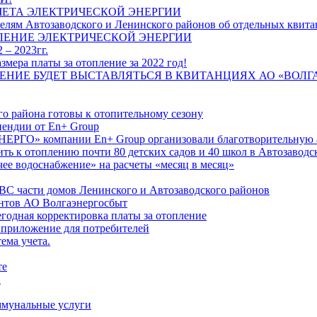
ЧЕТА ЭЛЕКТРИЧЕСКОЙ ЭНЕРГИИ
лям Автозаводского и Ленинского районов об отдельных квитан
ЛЕНИЕ ЭЛЕКТРИЧЕСКОЙ ЭНЕРГИИ
 – 2023гг.
ера платы за отопление за 2022 год!
ПЛЕНИЕ БУДЕТ ВЫСТАВЛЯТЬСЯ В КВИТАНЦИЯХ АО «ВОЛ
о района готовы к отопительному сезону
ендии от En+ Group
РГО» компании En+ Group организовали благотворительную а
ть к отоплению почти 80 детских садов и 40 школ в Автозавод
ее водоснабжение» на расчеты «месяц в месяц»
ВС части домов Ленинского и Автозаводского районов
нтов АО Волгаэнергосбыт
годная корректировка платы за отопление
 приложение для потребителей
ема учета.
те
"
оммунальные услуги