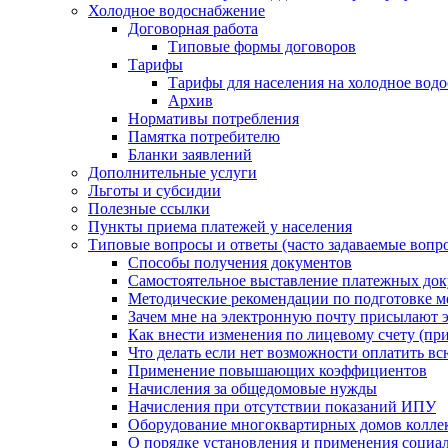
Холодное водоснабжение
Договорная работа
Типовые формы договоров
Тарифы
Тарифы для населения на холодное водо
Архив
Нормативы потребления
Памятка потребителю
Бланки заявлений
Дополнительные услуги
Льготы и субсидии
Полезные ссылки
Пункты приема платежей у населения
Типовые вопросы и ответы (часто задаваемые вопр
Способы получения документов
Самостоятельное выставление платежных док
Методические рекомендации по подготовке ме
Зачем мне на электронную почту присылают э
Как внести изменения по лицевому счету (п
Что делать если нет возможности оплатить вс
Применение повышающих коэффициентов
Начисления за общедомовые нужды
Начисления при отсутствии показаний ИПУ
Оборудование многоквартирных домов колле
О порядке установления и применения социа