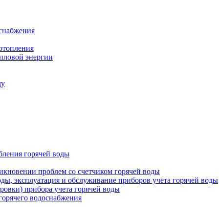
оснабжения
 отопления
епловой энергии
ду
бления горячей воды
икновении проблем со счетчиком горячей воды
оды, эксплуатация и обслуживание приборов учета горячей воды
ровки) прибора учета горячей воды
 горячего водоснабжения