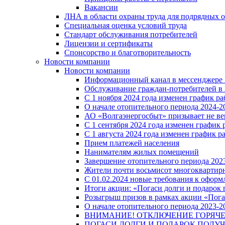
Вакансии
ЛНА в области охраны труда для подрядных 
Специальная оценка условий труда
Стандарт обслуживания потребителей
Лицензии и сертификаты
Спонсорство и благотворительность
Новости компании
Новости компании
Информационный канал в мессенджере
Обслуживание граждан-потребителей в 
С 1 ноября 2024 года изменен график 
О начале отопительного периода 2024-20
АО «Волгаэнергосбыт» призывает не ве
С 1 сентября 2024 года изменен графи
С 1 августа 2024 года изменен график 
Прием платежей населения
Нанимателям жилых помещений
Завершение отопительного периода 2023
Жители почти восьмисот многоквартирн
С 01.02.2024 новые требования к оформ
Итоги акции: «Погаси долги и подарок
Розыгрыш призов в рамках акции «Пога
О начале отопительного периода 2023-20
ВНИМАНИЕ! ОТКЛЮЧЕНИЕ ГОРЯЧ
ПОГАСИ ДОЛГИ И ПОДАРОК ПОЛУЧ