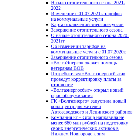
Начало отопительного сезона 2021-
2022
Изменение с 01.07.2021г. тарифов
на коммунальные услуги
Карта отключений энергоресурсов
Завершение отопительного сезона
О начале отопительного сезона 2020-
2021гг.
Об изменении тарифов на
коммунальные услуги с 01.07.2020г.
Завершение отопительного сезона
«ВолгаЭнерго» окажет помощь
ветеранам ВОВ
Потребителям «Волгаэнергосбыта»
проведут корректировку платы за
отопление
«Волгаэнергосбыт» открыл новый
офис обслуживания
ГК «Волгаэнерго» запустила новый
колл-центр для жителей
Автозаводского и Ленинского районов
Компания En+ Group направила не
менее 660 млн рублей на подготовку
своих энергетических активов в
Нижнем Новгороде к зим