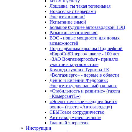
Бегом к успеху
Лошадка, ты такая тепленькая
Новоселье с барьерами
Энергия в крови!
Испытание зимой
Большое будущее автозаводской ТЭЦ
Разыскивается энергия!
ВЭС - новые мощности для новых
возможностей
Под надёжным крылом Подшефной
«ЕвроСибЭнерго» школе - 100 лет
«ЗАО Волгаэнергосбыт» приняло
участие в круглом столе
Команда лучших Туристы ГК
«Волгаэнерго» - первые в области
Денис и Евгений Федоровы:
Энергетику для нас выбрал папа.
«Стабильность и развитие» (газета
«КомерсантЪ»)
«Энергетическое «сердце» бьется
ровно» (газета «Автозаводец»)
СБЫТовое сотрудничество
Автозавод «энергичный»
Главный энергетик
Инструкции