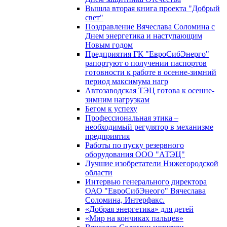
Вышла вторая книга проекта "Добрый
свет"
Поздравление Вячеслава Соломина с
Днем энергетика и наступающим
Новым годом
Предприятия ГК "ЕвроСибЭнерго"
рапортуют о получении паспортов
готовности к работе в осенне-зимний
период максимума нагр
Автозаводская ТЭЦ готова к осенне-
зимним нагрузкам
Бегом к успеху
Профессиональная этика –
необходимый регулятор в механизме
предприятия
Работы по пуску резервного
оборудования ООО "АТЭЦ"
Лучшие изобретатели Нижегородской
области
Интервью генерального директора
ОАО "ЕвроСибЭнеого" Вячеслава
Соломина, Интерфакс.
«Добрая энергетика» для детей
«Мир на кончиках пальцев»