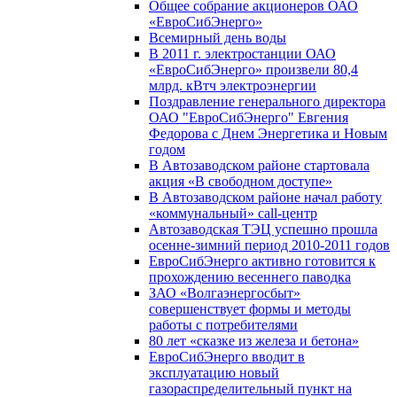
Общее собрание акционеров ОАО
«ЕвроСибЭнерго»
Всемирный день воды
В 2011 г. электростанции ОАО
«ЕвроСибЭнерго» произвели 80,4
млрд. кВтч электроэнергии
Поздравление генерального директора
ОАО "ЕвроСибЭнерго" Евгения
Федорова с Днем Энергетика и Новым
годом
В Автозаводском районе стартовала
акция «В свободном доступе»
В Автозаводском районе начал работу
«коммунальный» call-центр
Автозаводская ТЭЦ успешно прошла
осенне-зимний период 2010-2011 годов
ЕвроСибЭнерго активно готовится к
прохождению весеннего паводка
ЗАО «Волгаэнергосбыт»
совершенствует формы и методы
работы с потребителями
80 лет «сказке из железа и бетона»
ЕвроСибЭнерго вводит в
эксплуатацию новый
газораспределительный пункт на