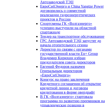
Автозаводской ТЭЦ
ЕвроСибЭнерго и China Yangtze Power
договорились о совместной
реализации гидроэнергетических
проектов в России
Спортсмены ГК «Волгаэнерго»
успешно выступили на областной
спартакиаде
Тендер на транспортное обслуживание
ГРС Автозаводской ТЭЦ запустят до
начала отопительного сезона
Директор по связям с органами
государственной власти En+ Group
Владимир Кирюхин избран
председателем совета директоров
Евгений Федоров назначен
Генеральным директором
«ЕвроСибЭнерго»
Конкурс на право заключения
Кредитного соглашения об открытие
кредитной линии и договора
кредитования в форме овердрафт
В ГК «Волгаэнерго» стартовала
программа по развитию преемников на
управленческие позиции в