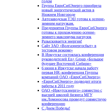
годом
Группа ЕвроСибЭнерго приобрела
новый энергетический актив в
Нижнем Новгороде
Автозаводская ТЭЦ готова к осенне-
зимним нагрузкам.
Предприятия Группы ЕвроСибЭнерго
готовы к прохождению осенне-
зимнего максимума нагрузок
Разыскивается энергия!
Сайт ЗАО «Волгаэнергосбыт» в
тестовом режиме»
В Иркутске состоялась конференция
руководителей En+ Group «Большое
будущее Восточной Сибири»
6 июня в Иркутске начала работу
первая HR–конференция Группы
компаний ОАО «ЕвроСибЭнерго»
«ЕвроСибЭнерго» подводит итоги
работы в 2011 году
ОАО «Иркутскэнерго» совместно с
высшей школой бизнеса МГУ
им.Ломоносова проведут совместную
конференцию
С Днем Победы!