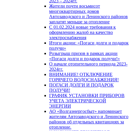
2023 – 2024гг.
Жители почти восьмисот
многоквартирных домов
Автозаводского и Ленинского районов
заплатят меньше за отопление
С 01.02.2024 новые требования к
оформлению жалоб на качество
электроснабжения
Итоги акции: «Погаси долги и подарок
получи»
Розыгрыш призов в рамках акции
«Погаси долги и подарок получи!»
О начале отопительного периода 2023-
2024гг.
ВНИМАНИЕ! ОТКЛЮЧЕНИЕ
ГОРЯЧЕГО ВОДОСНАБЖЕНИЯ!
ПОГАСИ ДОЛГИ И ПОДАРОК
ПОЛУЧИ!
ГРАФИК УСТАНОВКИ ПРИБОРОВ
УЧЕТА ЭЛЕКТРИЧЕСКОЙ
ЭНЕРГИИ
АО «Волгаэнергосбыт» напоминает
жителям Автозаводского и Ленинского
районов об отдельных квитанциях за
отопление.