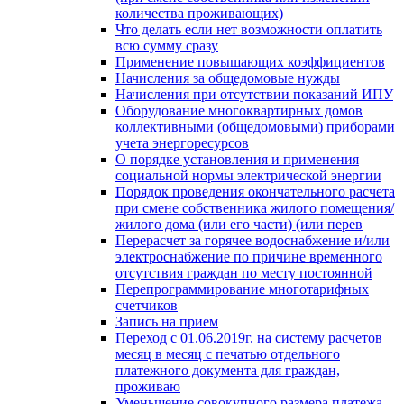
количества проживающих)
Что делать если нет возможности оплатить
всю сумму сразу
Применение повышающих коэффициентов
Начисления за общедомовые нужды
Начисления при отсутствии показаний ИПУ
Оборудование многоквартирных домов
коллективными (общедомовыми) приборами
учета энергоресурсов
О порядке установления и применения
социальной нормы электрической энергии
Порядок проведения окончательного расчета
при смене собственника жилого помещения/
жилого дома (или его части) (или перев
Перерасчет за горячее водоснабжение и/или
электроснабжение по причине временного
отсутствия граждан по месту постоянной
Перепрограммирование многотарифных
счетчиков
Запись на прием
Переход с 01.06.2019г. на систему расчетов
месяц в месяц с печатью отдельного
платежного документа для граждан,
проживаю
Уменьшение совокупного размера платежа