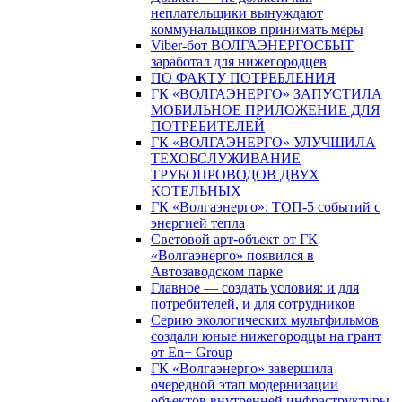
неплательщики вынуждают
коммунальщиков принимать меры
Viber-бот ВОЛГАЭНЕРГОСБЫТ
заработал для нижегородцев
ПО ФАКТУ ПОТРЕБЛЕНИЯ
ГК «ВОЛГАЭНЕРГО» ЗАПУСТИЛА
МОБИЛЬНОЕ ПРИЛОЖЕНИЕ ДЛЯ
ПОТРЕБИТЕЛЕЙ
ГК «ВОЛГАЭНЕРГО» УЛУЧШИЛА
ТЕХОБСЛУЖИВАНИЕ
ТРУБОПРОВОДОВ ДВУХ
КОТЕЛЬНЫХ
ГК «Волгаэнерго»: ТОП-5 событий с
энергией тепла
Световой арт-объект от ГК
«Волгаэнерго» появился в
Автозаводском парке
Главное — создать условия: и для
потребителей, и для сотрудников
Серию экологических мультфильмов
создали юные нижегородцы на грант
от En+ Group
ГК «Волгаэнерго» завершила
очередной этап модернизации
объектов внутренней инфраструктуры