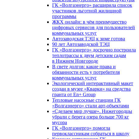
ГК «Волгаэнерго» расширила список
участников льготной жилищной
программы
ЖКХ онлайн: в чём преимущество
цифровых сервисов для пользователей
коммунальных услуг
Автозаводская ТЭЦ к зиме готова
90 лет Автозаводской ТЭЦ
ГК «Волгаэнерго» досрочно построила
теплотрассы к двум детским садам
в Нижнем Новгороде
В свете долгов: какие права и
обязанности есть у потребителя
коммунальных услуг
Экологический интерактивный макет
создан в музее «Кварки» на средства
гранта от En+ Group
Тепловые насосные станции ГК
«Волгаэнерго» стали арт-объектами
«Сделаем мир лучше». Нижегородцы
убрали с берега озера больше 700 кг
мусора
ГК «Волгаэнерго» помогла
первоклассникам собраться в школу