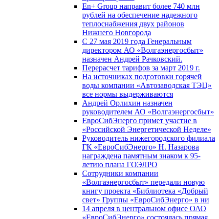
En+ Group направит более 740 млн
рублей на обеспечение надежного
теплоснабжения двух районов
Нижнего Новгорода
С 27 мая 2019 года Генеральным
директором АО «Волгаэнергосбыт»
назначен Андрей Рачковский.
Перерасчет тарифов за март 2019 г.
На источниках подготовки горячей
воды компании «Автозаводская ТЭЦ»
все нормы выдерживаются
Андрей Орлихин назначен
руководителем АО «Волгаэнергосбыт»
ЕвроСибЭнерго примет участие в
«Российской Энергетической Неделе»
Руководитель нижегородского филиала
ГК «ЕвроСибЭнерго» Н. Назарова
награждена памятным знаком к 95-
летию плана ГОЭЛРО
Сотрудники компании
«Волгаэнергосбыт» передали новую
книгу проекта «Библиотека «Добрый
свет» Группы «ЕвроСибЭнерго» в ни
14 апреля в центральном офисе ОАО
«ЕвроСибЭнерго» состоялась прямая