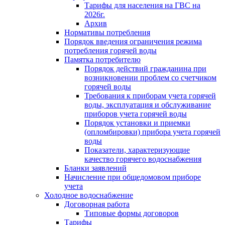
Тарифы для населения на ГВС на
2026г.
Архив
Нормативы потребления
Порядок введения ограничения режима
потребления горячей воды
Памятка потребителю
Порядок действий гражданина при
возникновении проблем со счетчиком
горячей воды
Требования к приборам учета горячей
воды, эксплуатация и обслуживание
приборов учета горячей воды
Порядок установки и приемки
(опломбировки) прибора учета горячей
воды
Показатели, характеризующие
качество горячего водоснабжения
Бланки заявлений
Начисление при общедомовом приборе
учета
Холодное водоснабжение
Договорная работа
Типовые формы договоров
Тарифы