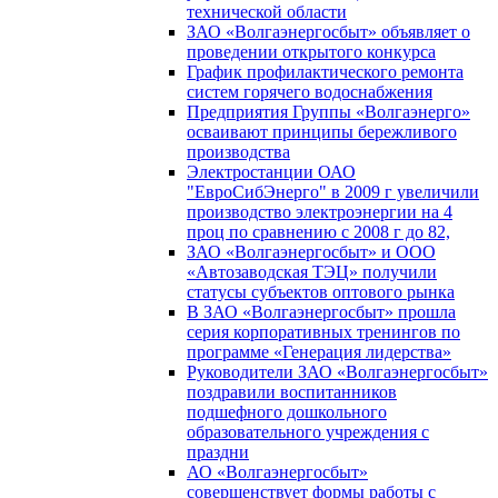
технической области
ЗАО «Волгаэнергосбыт» объявляет о
проведении открытого конкурса
График профилактического ремонта
систем горячего водоснабжения
Предприятия Группы «Волгаэнерго»
осваивают принципы бережливого
производства
Электростанции ОАО
"ЕвроСибЭнерго" в 2009 г увеличили
производство электроэнергии на 4
проц по сравнению с 2008 г до 82,
ЗАО «Волгаэнергосбыт» и ООО
«Автозаводская ТЭЦ» получили
статусы субъектов оптового рынка
В ЗАО «Волгаэнергосбыт» прошла
серия корпоративных тренингов по
программе «Генерация лидерства»
Руководители ЗАО «Волгаэнергосбыт»
поздравили воспитанников
подшефного дошкольного
образовательного учреждения с
праздни
АО «Волгаэнергосбыт»
совершенствует формы работы с