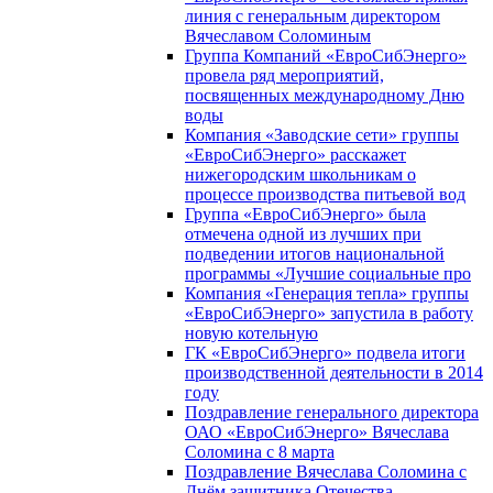
линия с генеральным директором
Вячеславом Соломиным
Группа Компаний «ЕвроСибЭнерго»
провела ряд мероприятий,
посвященных международному Дню
воды
Компания «Заводские сети» группы
«ЕвроСибЭнерго» расскажет
нижегородским школьникам о
процессе производства питьевой вод
Группа «ЕвроСибЭнерго» была
отмечена одной из лучших при
подведении итогов национальной
программы «Лучшие социальные про
Компания «Генерация тепла» группы
«ЕвроСибЭнерго» запустила в работу
новую котельную
ГК «ЕвроСибЭнерго» подвела итоги
производственной деятельности в 2014
году
Поздравление генерального директора
ОАО «ЕвроСибЭнерго» Вячеслава
Соломина с 8 марта
Поздравление Вячеслава Соломина с
Днём защитника Отечества