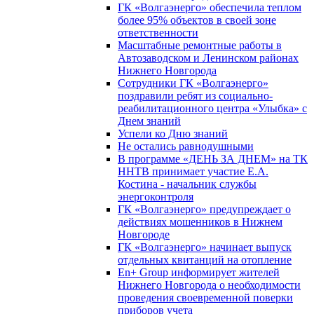
ГК «Волгаэнерго» обеспечила теплом
более 95% объектов в своей зоне
ответственности
Масштабные ремонтные работы в
Автозаводском и Ленинском районах
Нижнего Новгорода
Сотрудники ГК «Волгаэнерго»
поздравили ребят из социально-
реабилитационного центра «Улыбка» с
Днем знаний
Успели ко Дню знаний
Не остались равнодушными
В программе «ДЕНЬ ЗА ДНЕМ» на ТК
ННТВ принимает участие Е.А.
Костина - начальник службы
энергоконтроля
ГК «Волгаэнерго» предупреждает о
действиях мошенников в Нижнем
Новгороде
ГК «Волгаэнерго» начинает выпуск
отдельных квитанций на отопление
En+ Group информирует жителей
Нижнего Новгорода о необходимости
проведения своевременной поверки
приборов учета