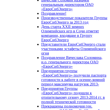
Вячеслав Соломин назначен
генеральным директором ОАО
«ЕвроСибЭнерго»
Поздравление!
Производственные показатели Группы
ЕвроСибЭнерго за 2013 год
День старта XXII зимних
Олимпийских игр в Сочи отметят
компании, входящие в Группу
ЕвроСибЭнерго
Представители ЕвроСибЭнерго стали
участниками эстафеты Олимпийского
огня
Поздравление Вячеслава Соломина,
и.о. генерального директора ОАО
«ЕвроСибЭнерго»
Предприятия группы
«ЕвроСибЭнерго» получили паспорта
готовности к работе в осенне-зимний
период максимума нагрузок 2013-
Предприятия Группы
«ЕвроСибЭнерго» подошли к
отопительному сезону 2013-2014 гг. в
полной технической готовности
Прекращены полномочия ген.