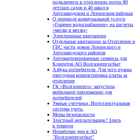
подключить к отоплению почти 80
детских садов и 40 школ в
Автозаводском и Ленинском районах
О переводе коммунальной услуги
«Горячее водоснабжение» на расчеты
«месяц в месяц»
Электронные квитанции
Отдельные квитанции за Отопление и
ГВС части домов Ленинского и
Автозаводского районов
Автоматизированные сервисы для
Клиентов АО Волгаэнергосбыт
Азбука потребителя_Для чего нужна
ежегодная корректировка платы за
отопление
ГК «Волгаэнерго» запустила
мобильное приложение для
потребителей
Умные счетчики. Интеллектуальная
система учета.
Меры безопасности
Злостный неплательщик? Злись
в темноте
Нерабочие дни в АО
"Волгаэнергосбыт"