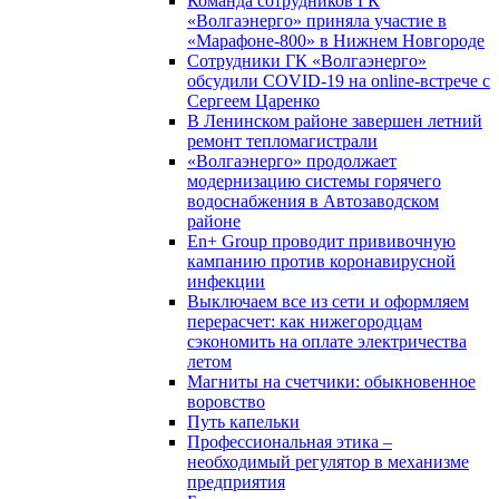
Команда сотрудников ГК
«Волгаэнерго» приняла участие в
«Марафоне-800» в Нижнем Новгороде
Сотрудники ГК «Волгаэнерго»
обсудили COVID-19 на online-встрече с
Сергеем Царенко
В Ленинском районе завершен летний
ремонт тепломагистрали
«Волгаэнерго» продолжает
модернизацию системы горячего
водоснабжения в Автозаводском
районе
En+ Group проводит прививочную
кампанию против коронавирусной
инфекции
Выключаем все из сети и оформляем
перерасчет: как нижегородцам
сэкономить на оплате электричества
летом
Магниты на счетчики: обыкновенное
воровство
Путь капельки
Профессиональная этика –
необходимый регулятор в механизме
предприятия