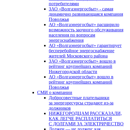
потребителями
ЗАО «Волгаэнергосбыт» - самая
динамично развивающаяся компания
Поволжья
АО «Волгаэнергосбыт» расширило
возможность заочного обслуживания
населения по вопросам
энергоснабжения
АО «Волгаэнергосбыт» гарантирует
бесперебойное энергоснабжение
жителей Московского района
ЗАО «Волгаэнергосбыт» вошло в
рейтинг крупнейших компаний
Нижегородской области
АО «Волгаэнергосбыт» вошло в
рейтинг крупнейших компаний
Поволжья
СМИ о компании
Добросовестные плательщики
за энергоресурсы страдают из-за
должников
НИЖЕГОРОДЦАМ РАССКАЗАЛИ,
КАК ЛЕГЧЕ РАСПЛАТИТЬСЯ
С ДОЛГАМИ ЗА ЭЛЕКТРИЧЕСТВО
Должен — не должен: как