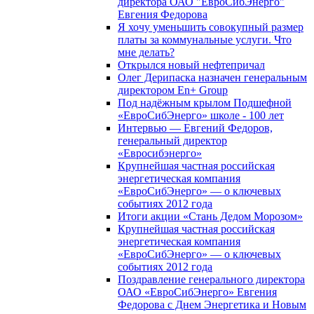
директора ОАО "ЕвроСибЭнерго"
Евгения Федорова
Я хочу уменьшить совокупный размер
платы за коммунальные услуги. Что
мне делать?
Открылся новый нефтепричал
Олег Дерипаска назначен генеральным
директором En+ Group
Под надёжным крылом Подшефной
«ЕвроСибЭнерго» школе - 100 лет
Интервью — Евгений Федоров,
генеральный директор
«Евросибэнерго»
Крупнейшая частная российская
энергетическая компания
«ЕвроСибЭнерго» — о ключевых
событиях 2012 года
Итоги акции «Стань Дедом Морозом»
Крупнейшая частная российская
энергетическая компания
«ЕвроСибЭнерго» — о ключевых
событиях 2012 года
Поздравление генерального директора
ОАО «ЕвроСибЭнерго» Евгения
Федорова с Днем Энергетика и Новым