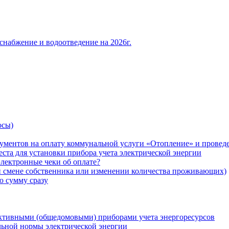
снабжение и водоотведение на 2026г.
осы)
ументов на оплату коммунальной услуги «Отопление» и проведе
ста для установки прибора учета электрической энергии
лектронные чеки об оплате?
ри смене собственника или изменении количества проживающих)
ю сумму сразу
ктивными (общедомовыми) приборами учета энергоресурсов
льной нормы электрической энергии