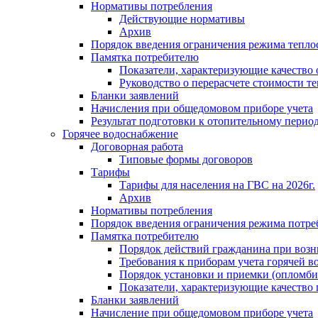
Нормативы потребления
Действующие нормативы
Архив
Порядок введения ограничения режима тепл
Памятка потребителю
Показатели, характеризующие качество
Руководство о перерасчете стоимости т
Бланки заявлений
Начисления при общедомовом приборе учета
Результат подготовки к отопительному перио
Горячее водоснабжение
Договорная работа
Типовые формы договоров
Тарифы
Тарифы для населения на ГВС на 2026г.
Архив
Нормативы потребления
Порядок введения ограничения режима потре
Памятка потребителю
Порядок действий гражданина при возн
Требования к приборам учета горячей в
Порядок установки и приемки (опломби
Показатели, характеризующие качество
Бланки заявлений
Начисление при общедомовом приборе учета