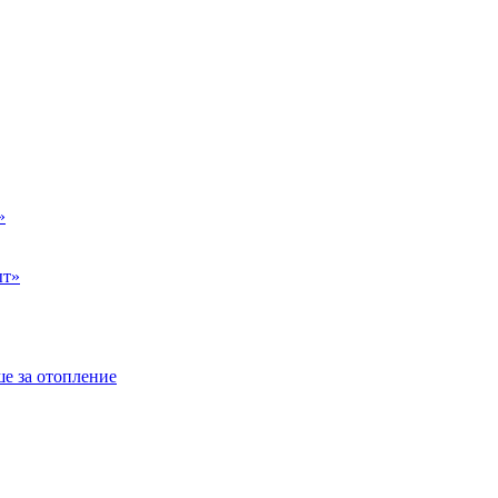
»
ыт»
е за отопление