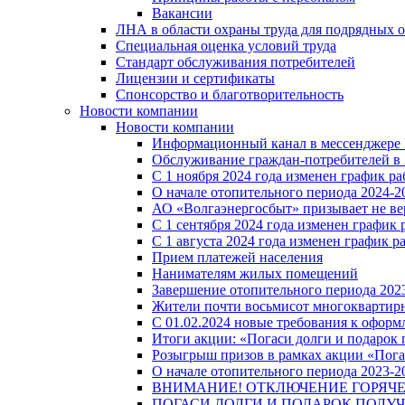
Вакансии
ЛНА в области охраны труда для подрядных 
Специальная оценка условий труда
Стандарт обслуживания потребителей
Лицензии и сертификаты
Спонсорство и благотворительность
Новости компании
Новости компании
Информационный канал в мессенджере
Обслуживание граждан-потребителей в 
С 1 ноября 2024 года изменен график 
О начале отопительного периода 2024-20
АО «Волгаэнергосбыт» призывает не ве
С 1 сентября 2024 года изменен графи
С 1 августа 2024 года изменен график 
Прием платежей населения
Нанимателям жилых помещений
Завершение отопительного периода 2023
Жители почти восьмисот многоквартирн
С 01.02.2024 новые требования к оформ
Итоги акции: «Погаси долги и подарок
Розыгрыш призов в рамках акции «Пога
О начале отопительного периода 2023-20
ВНИМАНИЕ! ОТКЛЮЧЕНИЕ ГОРЯЧ
ПОГАСИ ДОЛГИ И ПОДАРОК ПОЛУЧ