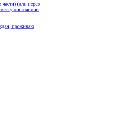
 части) (или перев
 месту постоянной
раждан, проживаю