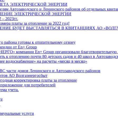
ЧЕТА ЭЛЕКТРИЧЕСКОЙ ЭНЕРГИИ
лям Автозаводского и Ленинского районов об отдельных квитан
ЛЕНИЕ ЭЛЕКТРИЧЕСКОЙ ЭНЕРГИИ
 – 2023гг.
ера платы за отопление за 2022 год!
ПЛЕНИЕ БУДЕТ ВЫСТАВЛЯТЬСЯ В КВИТАНЦИЯХ АО «ВОЛ
о района готовы к отопительному сезону
ендии от En+ Group
РГО» компании En+ Group организовали благотворительную а
ть к отоплению почти 80 детских садов и 40 школ в Автозавод
ее водоснабжение» на расчеты «месяц в месяц»
ВС части домов Ленинского и Автозаводского районов
нтов АО Волгаэнергосбыт
годная корректировка платы за отопление
 приложение для потребителей
ема учета.
те
"
оммунальные услуги