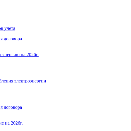
в учета
я договора
 энергию на 2026г.
бления электроэнергии
я договора
е на 2026г.