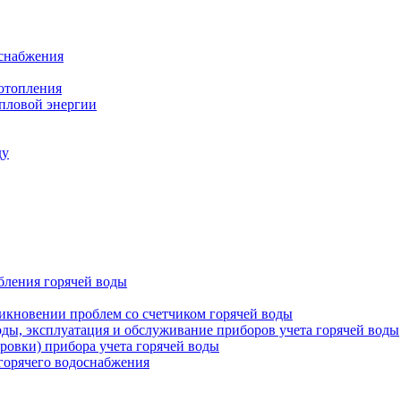
оснабжения
 отопления
епловой энергии
ду
бления горячей воды
икновении проблем со счетчиком горячей воды
оды, эксплуатация и обслуживание приборов учета горячей воды
ровки) прибора учета горячей воды
 горячего водоснабжения