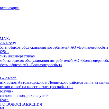
организаций
 MAX.
2024 году
работы офисов обслуживания потребителей АО «Волгаэнергосбыт
25гг.
рить лжеэнергетикам!
к работы офисов обслуживания потребителей АО «Волгаэнергосб
работы офисов АО «Волгаэнергосбыт»
 – 2024гг.
ых домов Автозаводского и Ленинского районов заплатят меньш
лению жалоб на качество электроснабжения
 получи»
си долги и подарок получи!»
24гг.
ЕГО ВОДОСНАБЖЕНИЯ!
И!