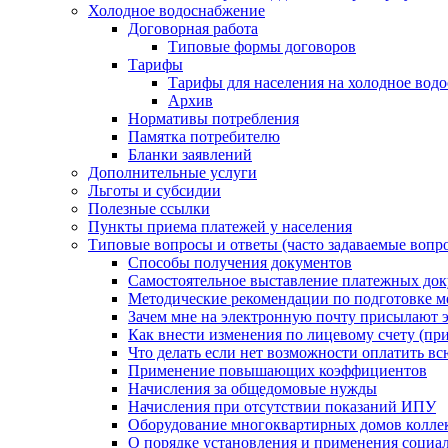
Холодное водоснабжение
Договорная работа
Типовые формы договоров
Тарифы
Тарифы для населения на холодное водо
Архив
Нормативы потребления
Памятка потребителю
Бланки заявлений
Дополнительные услуги
Льготы и субсидии
Полезные ссылки
Пункты приема платежей у населения
Типовые вопросы и ответы (часто задаваемые вопр
Способы получения документов
Самостоятельное выставление платежных док
Методические рекомендации по подготовке ме
Зачем мне на электронную почту присылают э
Как внести изменения по лицевому счету (п
Что делать если нет возможности оплатить вс
Применение повышающих коэффициентов
Начисления за общедомовые нужды
Начисления при отсутствии показаний ИПУ
Оборудование многоквартирных домов колле
О порядке установления и применения социа