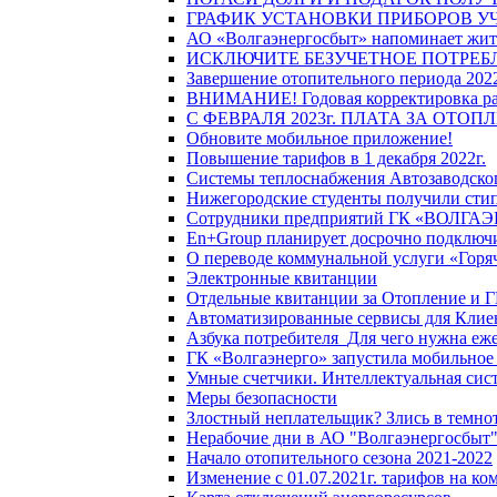
ГРАФИК УСТАНОВКИ ПРИБОРОВ У
АО «Волгаэнергосбыт» напоминает жите
ИСКЛЮЧИТЕ БЕЗУЧЕТНОЕ ПОТРЕБ
Завершение отопительного периода 2022
ВНИМАНИЕ! Годовая корректировка разм
С ФЕВРАЛЯ 2023г. ПЛАТА ЗА ОТО
Обновите мобильное приложение!
Повышение тарифов в 1 декабря 2022г.
Системы теплоснабжения Автозаводског
Нижегородские студенты получили стип
Сотрудники предприятий ГК «ВОЛГАЭНЕ
En+Group планирует досрочно подключи
О переводе коммунальной услуги «Горяч
Электронные квитанции
Отдельные квитанции за Отопление и Г
Автоматизированные сервисы для Клие
Азбука потребителя_Для чего нужна еже
ГК «Волгаэнерго» запустила мобильное
Умные счетчики. Интеллектуальная сист
Меры безопасности
Злостный неплательщик? Злись в темно
Нерабочие дни в АО "Волгаэнергосбыт
Начало отопительного сезона 2021-2022
Изменение с 01.07.2021г. тарифов на к