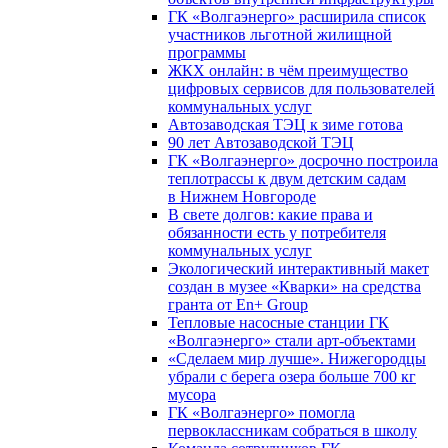
ГК «Волгаэнерго» расширила список
участников льготной жилищной
программы
ЖКХ онлайн: в чём преимущество
цифровых сервисов для пользователей
коммунальных услуг
Автозаводская ТЭЦ к зиме готова
90 лет Автозаводской ТЭЦ
ГК «Волгаэнерго» досрочно построила
теплотрассы к двум детским садам
в Нижнем Новгороде
В свете долгов: какие права и
обязанности есть у потребителя
коммунальных услуг
Экологический интерактивный макет
создан в музее «Кварки» на средства
гранта от En+ Group
Тепловые насосные станции ГК
«Волгаэнерго» стали арт-объектами
«Сделаем мир лучше». Нижегородцы
убрали с берега озера больше 700 кг
мусора
ГК «Волгаэнерго» помогла
первоклассникам собраться в школу