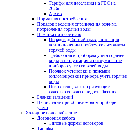
Тарифы для населения на ГВС на
2026г.
Архив
Нормативы потребления
Порядок введения ограничения режима
потребления горячей воды
Памятка потребителю
Порядок действий гражданина при
возникновении проблем со счетчиком
горячей воды
Требования к приборам учета горячей
воды, эксплуатация и обслуживание
приборов учета горячей воды
Порядок установки и приемки
(опломбировки) прибора учета горячей
воды
Показатели, характеризующие
качество горячего водоснабжения
Бланки заявлений
Начисление при общедомовом приборе
учета
Холодное водоснабжение
Договорная работа
Типовые формы договоров
Тарифы