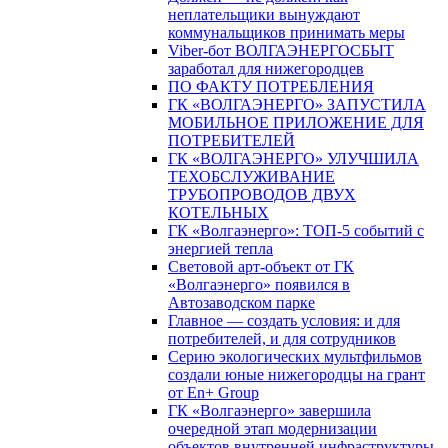
неплательщики вынуждают
коммунальщиков принимать меры
Viber-бот ВОЛГАЭНЕРГОСБЫТ
заработал для нижегородцев
ПО ФАКТУ ПОТРЕБЛЕНИЯ
ГК «ВОЛГАЭНЕРГО» ЗАПУСТИЛА
МОБИЛЬНОЕ ПРИЛОЖЕНИЕ ДЛЯ
ПОТРЕБИТЕЛЕЙ
ГК «ВОЛГАЭНЕРГО» УЛУЧШИЛА
ТЕХОБСЛУЖИВАНИЕ
ТРУБОПРОВОДОВ ДВУХ
КОТЕЛЬНЫХ
ГК «Волгаэнерго»: ТОП-5 событий с
энергией тепла
Световой арт-объект от ГК
«Волгаэнерго» появился в
Автозаводском парке
Главное — создать условия: и для
потребителей, и для сотрудников
Серию экологических мультфильмов
создали юные нижегородцы на грант
от En+ Group
ГК «Волгаэнерго» завершила
очередной этап модернизации
объектов внутренней инфраструктуры