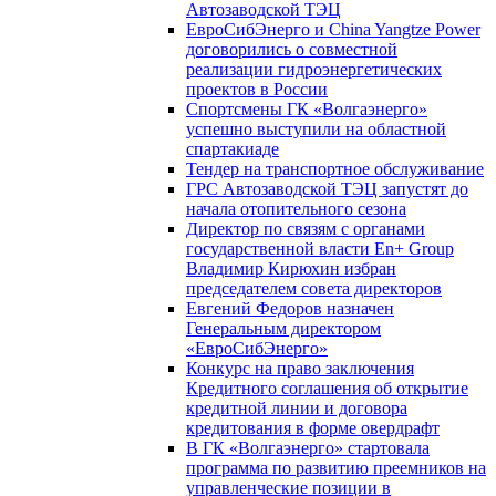
Автозаводской ТЭЦ
ЕвроСибЭнерго и China Yangtze Power
договорились о совместной
реализации гидроэнергетических
проектов в России
Спортсмены ГК «Волгаэнерго»
успешно выступили на областной
спартакиаде
Тендер на транспортное обслуживание
ГРС Автозаводской ТЭЦ запустят до
начала отопительного сезона
Директор по связям с органами
государственной власти En+ Group
Владимир Кирюхин избран
председателем совета директоров
Евгений Федоров назначен
Генеральным директором
«ЕвроСибЭнерго»
Конкурс на право заключения
Кредитного соглашения об открытие
кредитной линии и договора
кредитования в форме овердрафт
В ГК «Волгаэнерго» стартовала
программа по развитию преемников на
управленческие позиции в