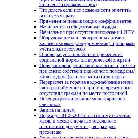
количества проживающих)
Что делать если нет возможности оплатить
всю сумму сразу
Применение повышающих коэффициентов
Начисления за общедомовые нужды
Начисления при отсутствии показаний ИПУ
Оборудование многоквартирных домов
коллективными (общедомовыми) приборами
учета энергоресурсов
О порядке установления и применения
социальной нормы электрической энергии
Порядок проведения окончательного расчета
при смене собственника жилого помещения/
жилого дома (или его части) (или перев
Перерасчет за горячее водоснабжение и/или
электроснабжение по причине временного
отсутствия граждан по месту постоянной
Перепрограммирование многотарифных
счетчиков
Запись на прием
Переход с 01.06.2019г. на систему расчетов
месяц в месяц с печатью отдельного
платежного документа для граждан,
проживаю
Уменьшение совокупного размера платежа