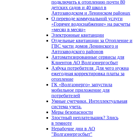
подключить к отоплению почти 80
детских садов и 40 школ в
Автозаводском и Ленинском районах
О переводе коммунальной услуги
«Горячее водоснабжение» на расчеты
«месяц в месяц»
Электронные квитанции
Отдельные квитанции за Отопление и
ГВС части домов Ленинского и
Автозаводского районов
Автоматизированные сервисы для
Клиентов АО Волгаэнергосбыт
Азбука потребителя_Для чего нужна
ежегодная корректировка платы за
отопление
ГК «Волгаэнерго» запустила
мобильное приложение для
потребителей
Умные счетчики. Интеллектуальная
система учета.
Меры безопасности
Злостный неплательщик? Злись
в темноте
Нерабочие дни в АО
"Волгаэнергосбыт"