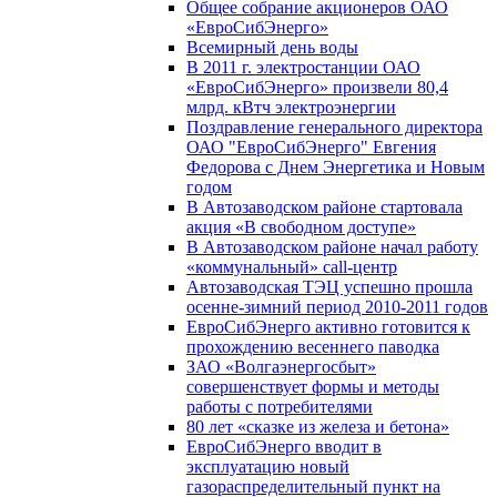
Общее собрание акционеров ОАО
«ЕвроСибЭнерго»
Всемирный день воды
В 2011 г. электростанции ОАО
«ЕвроСибЭнерго» произвели 80,4
млрд. кВтч электроэнергии
Поздравление генерального директора
ОАО "ЕвроСибЭнерго" Евгения
Федорова с Днем Энергетика и Новым
годом
В Автозаводском районе стартовала
акция «В свободном доступе»
В Автозаводском районе начал работу
«коммунальный» call-центр
Автозаводская ТЭЦ успешно прошла
осенне-зимний период 2010-2011 годов
ЕвроСибЭнерго активно готовится к
прохождению весеннего паводка
ЗАО «Волгаэнергосбыт»
совершенствует формы и методы
работы с потребителями
80 лет «сказке из железа и бетона»
ЕвроСибЭнерго вводит в
эксплуатацию новый
газораспределительный пункт на