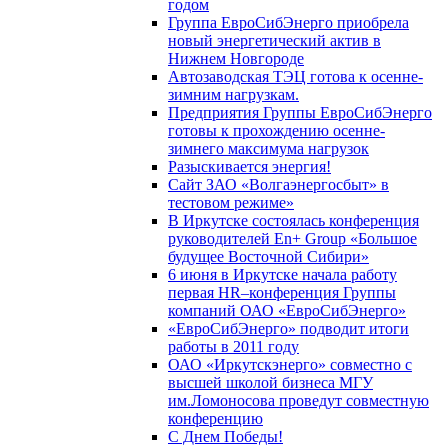
годом
Группа ЕвроСибЭнерго приобрела
новый энергетический актив в
Нижнем Новгороде
Автозаводская ТЭЦ готова к осенне-
зимним нагрузкам.
Предприятия Группы ЕвроСибЭнерго
готовы к прохождению осенне-
зимнего максимума нагрузок
Разыскивается энергия!
Сайт ЗАО «Волгаэнергосбыт» в
тестовом режиме»
В Иркутске состоялась конференция
руководителей En+ Group «Большое
будущее Восточной Сибири»
6 июня в Иркутске начала работу
первая HR–конференция Группы
компаний ОАО «ЕвроСибЭнерго»
«ЕвроСибЭнерго» подводит итоги
работы в 2011 году
ОАО «Иркутскэнерго» совместно с
высшей школой бизнеса МГУ
им.Ломоносова проведут совместную
конференцию
С Днем Победы!