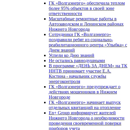
ГК «Волгаэнерго» обеспечила теплом
более 95% объектов в своей зоне
ответственности
Масштабные ремонтные работы в
Автозаводском и Ленинском районах
Нижнего Новгорода
Сотрудники ГК «Волгаэнерго»
поздравили ребят из социально-
реабилитационного центра «Улыбка» с
Днем знаний
Успели ко Дню знаний
Не остались равнодушными
В программе «ДЕНЬ ЗА ДНЕМ» на ТК
ННТВ принимает участие Е.А.
Костина - начальник службы
энергоконтроля
ГК «Волгаэнерго» предупреждает о
действиях мошенников в Нижнем
Новгороде
ГК «Волгаэнерго» начинает выпуск
отдельных квитанций на отопление
En+ Group информирует жителей
Нижнего Новгорода о необходимости
проведения своевременной поверки
приборов учета