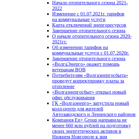
Начало отопительного сезона 2021-
2022
Изменение с 01.07.2021г. тарифов
на коммунальные услуги
Карта отключений энергоресурсов
Завершение отопительного сезона
О начале отопительного сезона 2020-
2021гг.
Об изменении тарифов на
коммунальные услуги с 01.07.2020г.
Завершение отопительного сезона
«ВолгаЭнерго» окажет помощь
ветеранам ВОВ
Потребителям «Волгаэнергосбыта»
проведут корректировку платы за
отопление
«Волгаэнергосбыт» открыл новый
офис обслуживания
ГК «Волгаэнерго» запустила новый
колл-центр для жителей
Автозаводского и Ленинского районов
Компания En+ Group направила не
менее 660 млн рублей на подготовку
своих энергетических активов в
Нижнем Новгороде к зим