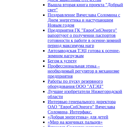
Вышла вторая книга проекта "Добрый
свет"
Поздравление Вячеслава Соломина с
Днем энергетика и наступающим
Новым годом
Предприятия ГК "ЕвроСибЭнерго"
рапортуют о получении паспортов
готовности к работе в осенне-зимний
период максимума нагр
Автозаводская ТЭЦ готова к осенне-
зимним нагрузкам
Бегом к успеху
Профессиональная этика –
необходимый регулятор в механизме
предприятия
Работы по пуску резервного
оборудования ООО "АТЭЦ"
Лучшие изобретатели Нижегородской
области
Интервью генерального директора
ОАО "ЕвроСибЭнеого" Вячеслава
Соломина, Интерфакс.
«Добрая энергетика» для детей
«Мир на кончиках пальцев»