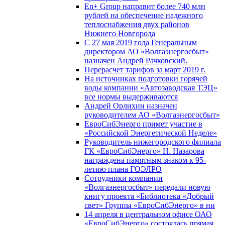
En+ Group направит более 740 млн
рублей на обеспечение надежного
теплоснабжения двух районов
Нижнего Новгорода
С 27 мая 2019 года Генеральным
директором АО «Волгаэнергосбыт»
назначен Андрей Рачковский.
Перерасчет тарифов за март 2019 г.
На источниках подготовки горячей
воды компании «Автозаводская ТЭЦ»
все нормы выдерживаются
Андрей Орлихин назначен
руководителем АО «Волгаэнергосбыт»
ЕвроСибЭнерго примет участие в
«Российской Энергетической Неделе»
Руководитель нижегородского филиала
ГК «ЕвроСибЭнерго» Н. Назарова
награждена памятным знаком к 95-
летию плана ГОЭЛРО
Сотрудники компании
«Волгаэнергосбыт» передали новую
книгу проекта «Библиотека «Добрый
свет» Группы «ЕвроСибЭнерго» в ни
14 апреля в центральном офисе ОАО
«ЕвроСибЭнерго» состоялась прямая