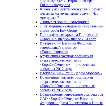
директора ОАО "ЕвроСибЭнерго"
Евгения Федорова
Я хочу уменьшить совокупный размер
платы за коммунальные услуги. Что
мне делать?
Открылся новый нефтепричал
Олег Дерипаска назначен генеральным
директором En+ Group
Под надёжным крылом Подшефной
«ЕвроСибЭнерго» школе - 100 лет
Интервью — Евгений Федоров,
генеральный директор
«Евросибэнерго»
Крупнейшая частная российская
энергетическая компания
«ЕвроСибЭнерго» — о ключевых
событиях 2012 года
Итоги акции «Стань Дедом Морозом»
Крупнейшая частная российская
энергетическая компания
«ЕвроСибЭнерго» — о ключевых
событиях 2012 года
Поздравление генерального директора
ОАО «ЕвроСибЭнерго» Евгения
Федорова с Днем Энергетика и Новым