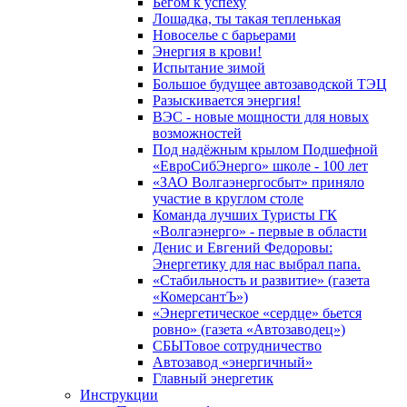
Бегом к успеху
Лошадка, ты такая тепленькая
Новоселье с барьерами
Энергия в крови!
Испытание зимой
Большое будущее автозаводской ТЭЦ
Разыскивается энергия!
ВЭС - новые мощности для новых
возможностей
Под надёжным крылом Подшефной
«ЕвроСибЭнерго» школе - 100 лет
«ЗАО Волгаэнергосбыт» приняло
участие в круглом столе
Команда лучших Туристы ГК
«Волгаэнерго» - первые в области
Денис и Евгений Федоровы:
Энергетику для нас выбрал папа.
«Стабильность и развитие» (газета
«КомерсантЪ»)
«Энергетическое «сердце» бьется
ровно» (газета «Автозаводец»)
СБЫТовое сотрудничество
Автозавод «энергичный»
Главный энергетик
Инструкции