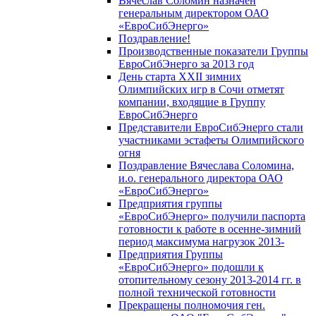
Вячеслав Соломин назначен
генеральным директором ОАО
«ЕвроСибЭнерго»
Поздравление!
Производственные показатели Группы
ЕвроСибЭнерго за 2013 год
День старта XXII зимних
Олимпийских игр в Сочи отметят
компании, входящие в Группу
ЕвроСибЭнерго
Представители ЕвроСибЭнерго стали
участниками эстафеты Олимпийского
огня
Поздравление Вячеслава Соломина,
и.о. генерального директора ОАО
«ЕвроСибЭнерго»
Предприятия группы
«ЕвроСибЭнерго» получили паспорта
готовности к работе в осенне-зимний
период максимума нагрузок 2013-
Предприятия Группы
«ЕвроСибЭнерго» подошли к
отопительному сезону 2013-2014 гг. в
полной технической готовности
Прекращены полномочия ген.