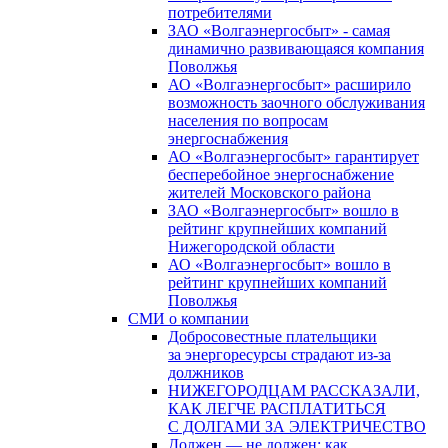
потребителями
ЗАО «Волгаэнергосбыт» - самая
динамично развивающаяся компания
Поволжья
АО «Волгаэнергосбыт» расширило
возможность заочного обслуживания
населения по вопросам
энергоснабжения
АО «Волгаэнергосбыт» гарантирует
бесперебойное энергоснабжение
жителей Московского района
ЗАО «Волгаэнергосбыт» вошло в
рейтинг крупнейших компаний
Нижегородской области
АО «Волгаэнергосбыт» вошло в
рейтинг крупнейших компаний
Поволжья
СМИ о компании
Добросовестные плательщики
за энергоресурсы страдают из-за
должников
НИЖЕГОРОДЦАМ РАССКАЗАЛИ,
КАК ЛЕГЧЕ РАСПЛАТИТЬСЯ
С ДОЛГАМИ ЗА ЭЛЕКТРИЧЕСТВО
Должен — не должен: как