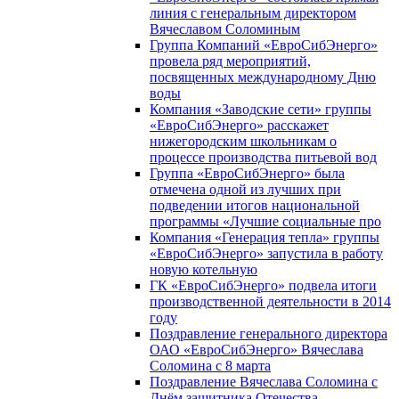
линия с генеральным директором
Вячеславом Соломиным
Группа Компаний «ЕвроСибЭнерго»
провела ряд мероприятий,
посвященных международному Дню
воды
Компания «Заводские сети» группы
«ЕвроСибЭнерго» расскажет
нижегородским школьникам о
процессе производства питьевой вод
Группа «ЕвроСибЭнерго» была
отмечена одной из лучших при
подведении итогов национальной
программы «Лучшие социальные про
Компания «Генерация тепла» группы
«ЕвроСибЭнерго» запустила в работу
новую котельную
ГК «ЕвроСибЭнерго» подвела итоги
производственной деятельности в 2014
году
Поздравление генерального директора
ОАО «ЕвроСибЭнерго» Вячеслава
Соломина с 8 марта
Поздравление Вячеслава Соломина с
Днём защитника Отечества