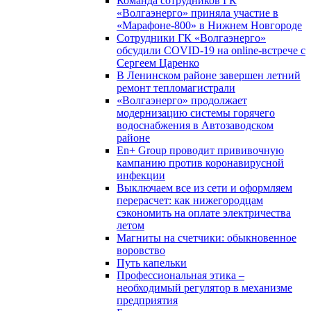
Команда сотрудников ГК
«Волгаэнерго» приняла участие в
«Марафоне-800» в Нижнем Новгороде
Сотрудники ГК «Волгаэнерго»
обсудили COVID-19 на online-встрече с
Сергеем Царенко
В Ленинском районе завершен летний
ремонт тепломагистрали
«Волгаэнерго» продолжает
модернизацию системы горячего
водоснабжения в Автозаводском
районе
En+ Group проводит прививочную
кампанию против коронавирусной
инфекции
Выключаем все из сети и оформляем
перерасчет: как нижегородцам
сэкономить на оплате электричества
летом
Магниты на счетчики: обыкновенное
воровство
Путь капельки
Профессиональная этика –
необходимый регулятор в механизме
предприятия