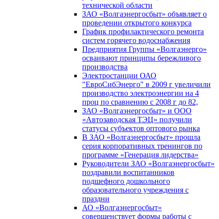
технической области
ЗАО «Волгаэнергосбыт» объявляет о
проведении открытого конкурса
График профилактического ремонта
систем горячего водоснабжения
Предприятия Группы «Волгаэнерго»
осваивают принципы бережливого
производства
Электростанции ОАО
"ЕвроСибЭнерго" в 2009 г увеличили
производство электроэнергии на 4
проц по сравнению с 2008 г до 82,
ЗАО «Волгаэнергосбыт» и ООО
«Автозаводская ТЭЦ» получили
статусы субъектов оптового рынка
В ЗАО «Волгаэнергосбыт» прошла
серия корпоративных тренингов по
программе «Генерация лидерства»
Руководители ЗАО «Волгаэнергосбыт»
поздравили воспитанников
подшефного дошкольного
образовательного учреждения с
праздни
АО «Волгаэнергосбыт»
совершенствует формы работы с