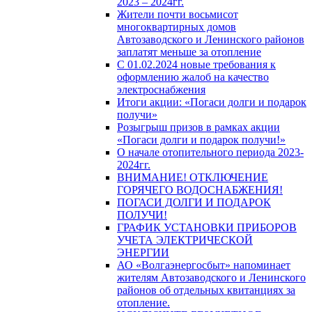
2023 – 2024гг.
Жители почти восьмисот
многоквартирных домов
Автозаводского и Ленинского районов
заплатят меньше за отопление
С 01.02.2024 новые требования к
оформлению жалоб на качество
электроснабжения
Итоги акции: «Погаси долги и подарок
получи»
Розыгрыш призов в рамках акции
«Погаси долги и подарок получи!»
О начале отопительного периода 2023-
2024гг.
ВНИМАНИЕ! ОТКЛЮЧЕНИЕ
ГОРЯЧЕГО ВОДОСНАБЖЕНИЯ!
ПОГАСИ ДОЛГИ И ПОДАРОК
ПОЛУЧИ!
ГРАФИК УСТАНОВКИ ПРИБОРОВ
УЧЕТА ЭЛЕКТРИЧЕСКОЙ
ЭНЕРГИИ
АО «Волгаэнергосбыт» напоминает
жителям Автозаводского и Ленинского
районов об отдельных квитанциях за
отопление.