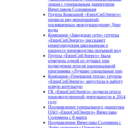
линия с генеральным директором
Вячеславом Соломиным
Группа Компаний «ЕвроСибЭнерго»
провела ряд мероприятий,
посвященных международному Дню
воды
Компания «Заводские сети» группы
«ЕвроСибЭнерго» расскажет
нижегородским школьникам о
процессе производства питьевой вод
Группа «ЕвроСибЭнерго» была
отмечена одной из лучших при
подведении итогов национальной
программы «Лучшие социальные про
Компания «Генерация тепла» группы
«ЕвроСибЭнерго» запустила в работу
новую котельную
ГК «ЕвроСибЭнерго» подвела итоги
производственной деятельности в 2014
году
Поздравление генерального директора
ОАО «ЕвроСибЭнерго» Вячеслава
Соломина с 8 марта
Поздравление Вячеслава Соломина с
Днём защитника Отечества