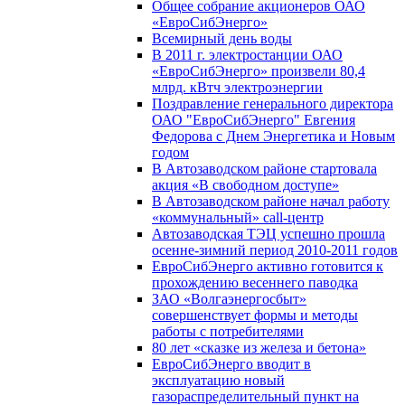
Общее собрание акционеров ОАО
«ЕвроСибЭнерго»
Всемирный день воды
В 2011 г. электростанции ОАО
«ЕвроСибЭнерго» произвели 80,4
млрд. кВтч электроэнергии
Поздравление генерального директора
ОАО "ЕвроСибЭнерго" Евгения
Федорова с Днем Энергетика и Новым
годом
В Автозаводском районе стартовала
акция «В свободном доступе»
В Автозаводском районе начал работу
«коммунальный» call-центр
Автозаводская ТЭЦ успешно прошла
осенне-зимний период 2010-2011 годов
ЕвроСибЭнерго активно готовится к
прохождению весеннего паводка
ЗАО «Волгаэнергосбыт»
совершенствует формы и методы
работы с потребителями
80 лет «сказке из железа и бетона»
ЕвроСибЭнерго вводит в
эксплуатацию новый
газораспределительный пункт на