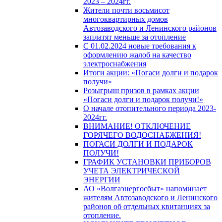
2023 – 2024гг.
Жители почти восьмисот
многоквартирных домов
Автозаводского и Ленинского районов
заплатят меньше за отопление
С 01.02.2024 новые требования к
оформлению жалоб на качество
электроснабжения
Итоги акции: «Погаси долги и подарок
получи»
Розыгрыш призов в рамках акции
«Погаси долги и подарок получи!»
О начале отопительного периода 2023-
2024гг.
ВНИМАНИЕ! ОТКЛЮЧЕНИЕ
ГОРЯЧЕГО ВОДОСНАБЖЕНИЯ!
ПОГАСИ ДОЛГИ И ПОДАРОК
ПОЛУЧИ!
ГРАФИК УСТАНОВКИ ПРИБОРОВ
УЧЕТА ЭЛЕКТРИЧЕСКОЙ
ЭНЕРГИИ
АО «Волгаэнергосбыт» напоминает
жителям Автозаводского и Ленинского
районов об отдельных квитанциях за
отопление.