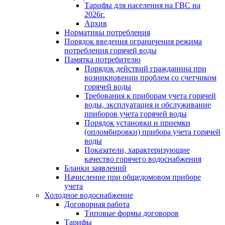
Тарифы для населения на ГВС на
2026г.
Архив
Нормативы потребления
Порядок введения ограничения режима
потребления горячей воды
Памятка потребителю
Порядок действий гражданина при
возникновении проблем со счетчиком
горячей воды
Требования к приборам учета горячей
воды, эксплуатация и обслуживание
приборов учета горячей воды
Порядок установки и приемки
(опломбировки) прибора учета горячей
воды
Показатели, характеризующие
качество горячего водоснабжения
Бланки заявлений
Начисление при общедомовом приборе
учета
Холодное водоснабжение
Договорная работа
Типовые формы договоров
Тарифы