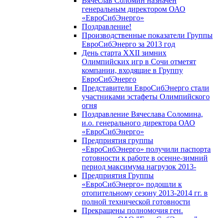
Вячеслав Соломин назначен
генеральным директором ОАО
«ЕвроСибЭнерго»
Поздравление!
Производственные показатели Группы
ЕвроСибЭнерго за 2013 год
День старта XXII зимних
Олимпийских игр в Сочи отметят
компании, входящие в Группу
ЕвроСибЭнерго
Представители ЕвроСибЭнерго стали
участниками эстафеты Олимпийского
огня
Поздравление Вячеслава Соломина,
и.о. генерального директора ОАО
«ЕвроСибЭнерго»
Предприятия группы
«ЕвроСибЭнерго» получили паспорта
готовности к работе в осенне-зимний
период максимума нагрузок 2013-
Предприятия Группы
«ЕвроСибЭнерго» подошли к
отопительному сезону 2013-2014 гг. в
полной технической готовности
Прекращены полномочия ген.