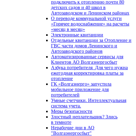
подключить к отоплению почти 80
детских садов и 40 школ в
Автозаводском и Ленинском районах
О переводе коммунальной услуги
«Горячее водоснабжение» на расчеты
«месяц в месяц»
Электронные квитанции
Отдельные квитанции за Отопление и
ГВС части домов Ленинского и
Автозаводского районов
Автоматизированные сервисы для
Клиентов АО Волгаэнергосбыт
Азбука потребителя_Для чего нужна
ежегодная корректировка платы за
отопление
ГК «Волгаэнерго» запустила
мобильное приложение для
потребителей
Умные счетчики. Интеллектуальная
система учета.
Меры безопасности
Злостный неплательщик? Злись
в темноте
Нерабочие дни в АО
"Волгаэнергосбыт"