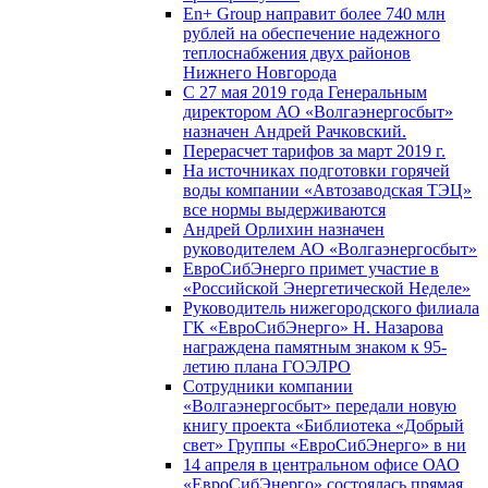
En+ Group направит более 740 млн
рублей на обеспечение надежного
теплоснабжения двух районов
Нижнего Новгорода
С 27 мая 2019 года Генеральным
директором АО «Волгаэнергосбыт»
назначен Андрей Рачковский.
Перерасчет тарифов за март 2019 г.
На источниках подготовки горячей
воды компании «Автозаводская ТЭЦ»
все нормы выдерживаются
Андрей Орлихин назначен
руководителем АО «Волгаэнергосбыт»
ЕвроСибЭнерго примет участие в
«Российской Энергетической Неделе»
Руководитель нижегородского филиала
ГК «ЕвроСибЭнерго» Н. Назарова
награждена памятным знаком к 95-
летию плана ГОЭЛРО
Сотрудники компании
«Волгаэнергосбыт» передали новую
книгу проекта «Библиотека «Добрый
свет» Группы «ЕвроСибЭнерго» в ни
14 апреля в центральном офисе ОАО
«ЕвроСибЭнерго» состоялась прямая