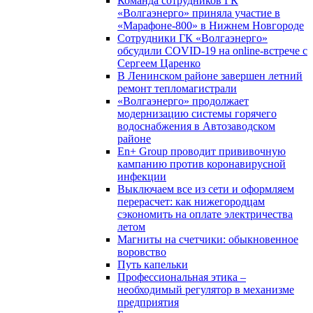
Команда сотрудников ГК
«Волгаэнерго» приняла участие в
«Марафоне-800» в Нижнем Новгороде
Сотрудники ГК «Волгаэнерго»
обсудили COVID-19 на online-встрече с
Сергеем Царенко
В Ленинском районе завершен летний
ремонт тепломагистрали
«Волгаэнерго» продолжает
модернизацию системы горячего
водоснабжения в Автозаводском
районе
En+ Group проводит прививочную
кампанию против коронавирусной
инфекции
Выключаем все из сети и оформляем
перерасчет: как нижегородцам
сэкономить на оплате электричества
летом
Магниты на счетчики: обыкновенное
воровство
Путь капельки
Профессиональная этика –
необходимый регулятор в механизме
предприятия