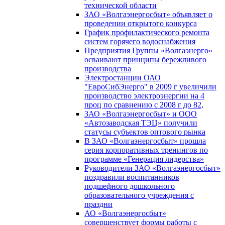
технической области
ЗАО «Волгаэнергосбыт» объявляет о
проведении открытого конкурса
График профилактического ремонта
систем горячего водоснабжения
Предприятия Группы «Волгаэнерго»
осваивают принципы бережливого
производства
Электростанции ОАО
"ЕвроСибЭнерго" в 2009 г увеличили
производство электроэнергии на 4
проц по сравнению с 2008 г до 82,
ЗАО «Волгаэнергосбыт» и ООО
«Автозаводская ТЭЦ» получили
статусы субъектов оптового рынка
В ЗАО «Волгаэнергосбыт» прошла
серия корпоративных тренингов по
программе «Генерация лидерства»
Руководители ЗАО «Волгаэнергосбыт»
поздравили воспитанников
подшефного дошкольного
образовательного учреждения с
праздни
АО «Волгаэнергосбыт»
совершенствует формы работы с