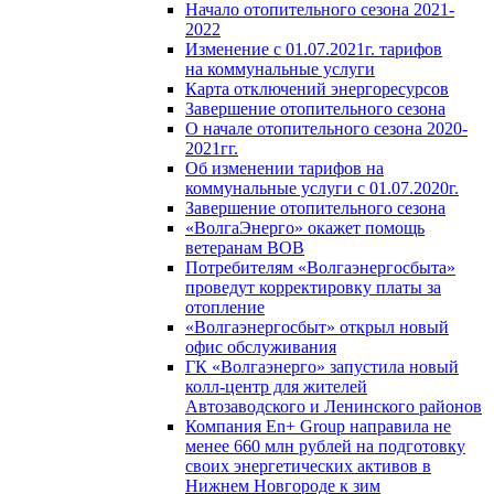
Начало отопительного сезона 2021-
2022
Изменение с 01.07.2021г. тарифов
на коммунальные услуги
Карта отключений энергоресурсов
Завершение отопительного сезона
О начале отопительного сезона 2020-
2021гг.
Об изменении тарифов на
коммунальные услуги с 01.07.2020г.
Завершение отопительного сезона
«ВолгаЭнерго» окажет помощь
ветеранам ВОВ
Потребителям «Волгаэнергосбыта»
проведут корректировку платы за
отопление
«Волгаэнергосбыт» открыл новый
офис обслуживания
ГК «Волгаэнерго» запустила новый
колл-центр для жителей
Автозаводского и Ленинского районов
Компания En+ Group направила не
менее 660 млн рублей на подготовку
своих энергетических активов в
Нижнем Новгороде к зим