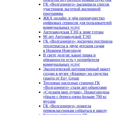
ГК «Волгаэнерго» расширила список
участников льготной жилищной
программы
ЖКХ онлайн: в чём преимущество
цифровых сервисов для пользователей
коммунальных услуг
Автозаводская ТЭЦ к зиме готова
90 лет Автозаводской ТЭЦ
ГК «Волгаэнерго» досрочно построила
теплотрассы к двум детским садам
в Нижнем Новгороде
В свете долгов: какие права и
обязанности есть у потребителя
коммунальных услуг
Экологический интерактивный макет
создан в музее «Кварки» на средства
гранта от En+ Group
Тепловые насосные станции ГК
«Волгаэнерго» стали арт-объектами
«Сделаем мир лучше». Нижегородцы
убрали с берега озера больше 700 кг
мусора
ГК «Волгаэнерго» помогла
первоклассникам собраться в школу