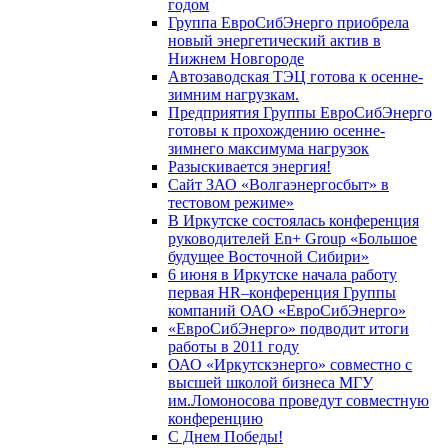
годом
Группа ЕвроСибЭнерго приобрела
новый энергетический актив в
Нижнем Новгороде
Автозаводская ТЭЦ готова к осенне-
зимним нагрузкам.
Предприятия Группы ЕвроСибЭнерго
готовы к прохождению осенне-
зимнего максимума нагрузок
Разыскивается энергия!
Сайт ЗАО «Волгаэнергосбыт» в
тестовом режиме»
В Иркутске состоялась конференция
руководителей En+ Group «Большое
будущее Восточной Сибири»
6 июня в Иркутске начала работу
первая HR–конференция Группы
компаний ОАО «ЕвроСибЭнерго»
«ЕвроСибЭнерго» подводит итоги
работы в 2011 году
ОАО «Иркутскэнерго» совместно с
высшей школой бизнеса МГУ
им.Ломоносова проведут совместную
конференцию
С Днем Победы!