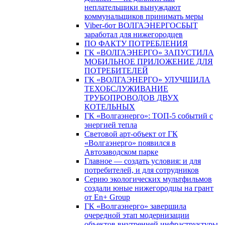
неплательщики вынуждают
коммунальщиков принимать меры
Viber-бот ВОЛГАЭНЕРГОСБЫТ
заработал для нижегородцев
ПО ФАКТУ ПОТРЕБЛЕНИЯ
ГК «ВОЛГАЭНЕРГО» ЗАПУСТИЛА
МОБИЛЬНОЕ ПРИЛОЖЕНИЕ ДЛЯ
ПОТРЕБИТЕЛЕЙ
ГК «ВОЛГАЭНЕРГО» УЛУЧШИЛА
ТЕХОБСЛУЖИВАНИЕ
ТРУБОПРОВОДОВ ДВУХ
КОТЕЛЬНЫХ
ГК «Волгаэнерго»: ТОП-5 событий с
энергией тепла
Световой арт-объект от ГК
«Волгаэнерго» появился в
Автозаводском парке
Главное — создать условия: и для
потребителей, и для сотрудников
Серию экологических мультфильмов
создали юные нижегородцы на грант
от En+ Group
ГК «Волгаэнерго» завершила
очередной этап модернизации
объектов внутренней инфраструктуры