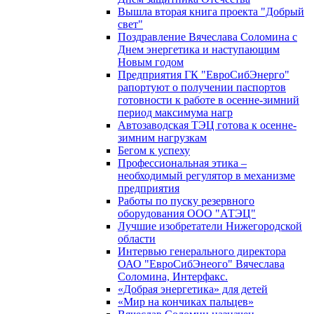
Вышла вторая книга проекта "Добрый
свет"
Поздравление Вячеслава Соломина с
Днем энергетика и наступающим
Новым годом
Предприятия ГК "ЕвроСибЭнерго"
рапортуют о получении паспортов
готовности к работе в осенне-зимний
период максимума нагр
Автозаводская ТЭЦ готова к осенне-
зимним нагрузкам
Бегом к успеху
Профессиональная этика –
необходимый регулятор в механизме
предприятия
Работы по пуску резервного
оборудования ООО "АТЭЦ"
Лучшие изобретатели Нижегородской
области
Интервью генерального директора
ОАО "ЕвроСибЭнеого" Вячеслава
Соломина, Интерфакс.
«Добрая энергетика» для детей
«Мир на кончиках пальцев»