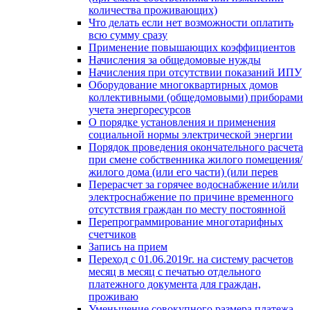
количества проживающих)
Что делать если нет возможности оплатить
всю сумму сразу
Применение повышающих коэффициентов
Начисления за общедомовые нужды
Начисления при отсутствии показаний ИПУ
Оборудование многоквартирных домов
коллективными (общедомовыми) приборами
учета энергоресурсов
О порядке установления и применения
социальной нормы электрической энергии
Порядок проведения окончательного расчета
при смене собственника жилого помещения/
жилого дома (или его части) (или перев
Перерасчет за горячее водоснабжение и/или
электроснабжение по причине временного
отсутствия граждан по месту постоянной
Перепрограммирование многотарифных
счетчиков
Запись на прием
Переход с 01.06.2019г. на систему расчетов
месяц в месяц с печатью отдельного
платежного документа для граждан,
проживаю
Уменьшение совокупного размера платежа