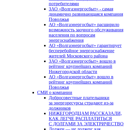
потребителями
ЗАО «Волгаэнергосбыт» - самая
динамично развивающаяся компания
Поволжья
АО «Волгаэнергосбыт» расширило
возможность заочного обслуживания
населения по вопросам
энергоснабжения
АО «Волгаэнергосбыт» гарантирует
бесперебойное энергоснабжение
жителей Московского района
ЗАО «Волгаэнергосбыт» вошло в
рейтинг крупнейших компаний
Нижегородской области
АО «Волгаэнергосбыт» вошло в
рейтинг крупнейших компаний
Поволжья
СМИ о компании
Добросовестные плательщики
за энергоресурсы страдают из-за
должников
НИЖЕГОРОДЦАМ РАССКАЗАЛИ,
КАК ЛЕГЧЕ РАСПЛАТИТЬСЯ
С ДОЛГАМИ ЗА ЭЛЕКТРИЧЕСТВО
Должен — не должен: как