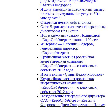
директора ОАО "ЕвроСибЭнерго"
Евгения Федорова
Я хочу уменьшить совокупный размер
платы за коммунальные услуги. Что
мне делать?
Открылся новый нефтепричал
Олег Дерипаска назначен генеральным
директором En+ Group
Под надёжным крылом Подшефной
«ЕвроСибЭнерго» школе - 100 лет
Интервью — Евгений Федоров,
генеральный директор
«Евросибэнерго»
Крупнейшая частная российская
энергетическая компания
«ЕвроСибЭнерго» — о ключевых
событиях 2012 года
Итоги акции «Стань Дедом Морозом»
Крупнейшая частная российская
энергетическая компания
«ЕвроСибЭнерго» — о ключевых
событиях 2012 года
Поздравление генерального директора
ОАО «ЕвроСибЭнерго» Евгения
Федорова с Днем Энергетика и Новым