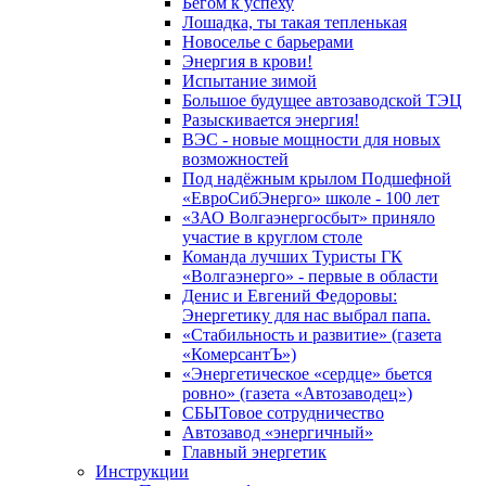
Бегом к успеху
Лошадка, ты такая тепленькая
Новоселье с барьерами
Энергия в крови!
Испытание зимой
Большое будущее автозаводской ТЭЦ
Разыскивается энергия!
ВЭС - новые мощности для новых
возможностей
Под надёжным крылом Подшефной
«ЕвроСибЭнерго» школе - 100 лет
«ЗАО Волгаэнергосбыт» приняло
участие в круглом столе
Команда лучших Туристы ГК
«Волгаэнерго» - первые в области
Денис и Евгений Федоровы:
Энергетику для нас выбрал папа.
«Стабильность и развитие» (газета
«КомерсантЪ»)
«Энергетическое «сердце» бьется
ровно» (газета «Автозаводец»)
СБЫТовое сотрудничество
Автозавод «энергичный»
Главный энергетик
Инструкции