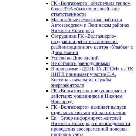
ГК «Волгаэнерго» обеспечила теплом
более 95% объектов в своей зоне
ответственности
Масштабные ремонтные работы в
Автозаводском и Ленинском районах
Нижнего Новгорода
Сотрудники ГК «Волгаэнерго»
поздравили ребят из социально-
реабилитационного центра «Улыбка» с
Днем знаний
Успели ко Дню знаний
Не остались равнодушными
В программе «ДЕНЬ ЗА ДНЕМ» на ТК
ННТВ принимает участие Е.А.
Костина - начальник службы
энергоконтроля
ГК «Волгаэнерго» предупреждает о
действиях мошенников в Нижнем
Новгороде
ГК «Волгаэнерго» начинает выпуск
отдельных квитанций на отопление
En+ Group информирует жителей
Нижнего Новгорода о необходимости
проведения своевременной поверки
приборов учета