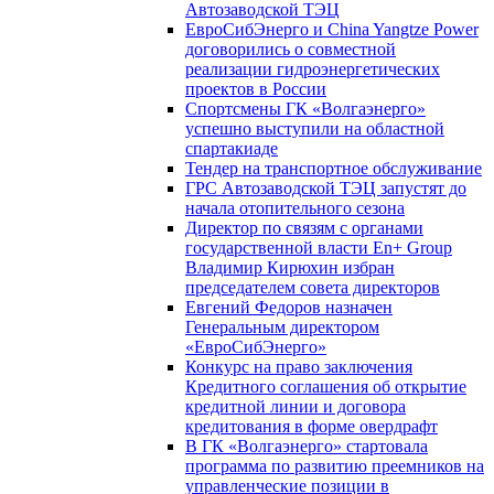
Автозаводской ТЭЦ
ЕвроСибЭнерго и China Yangtze Power
договорились о совместной
реализации гидроэнергетических
проектов в России
Спортсмены ГК «Волгаэнерго»
успешно выступили на областной
спартакиаде
Тендер на транспортное обслуживание
ГРС Автозаводской ТЭЦ запустят до
начала отопительного сезона
Директор по связям с органами
государственной власти En+ Group
Владимир Кирюхин избран
председателем совета директоров
Евгений Федоров назначен
Генеральным директором
«ЕвроСибЭнерго»
Конкурс на право заключения
Кредитного соглашения об открытие
кредитной линии и договора
кредитования в форме овердрафт
В ГК «Волгаэнерго» стартовала
программа по развитию преемников на
управленческие позиции в