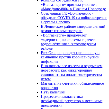
Команда сотрудников ГК
«Волгаэнерго» приняла участие в
«Марафоне-800» в Нижнем Новгороде
Сотрудники ГК «Волгаэнерго»
обсудили COVID-19 на online-встрече с
Сергеем Царенко
В Ленинском районе завершен летний
ремонт тепломагистрали
«Волгаэнерго» продолжает
модернизацию системы горячего
водоснабжения в Автозаводском
районе
En+ Group проводит прививочную
кампанию против коронавирусной
инфекции
Выключаем все из сети и оформляем
перерасчет: как нижегородцам
сэкономить на оплате электричества
летом
Магниты на счетчики: обыкновенное
воровство
Путь капельки
Профессиональная этика –
необходимый регулятор в механизме
предприятия