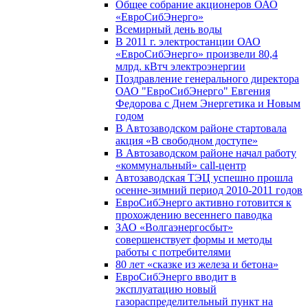
Общее собрание акционеров ОАО
«ЕвроСибЭнерго»
Всемирный день воды
В 2011 г. электростанции ОАО
«ЕвроСибЭнерго» произвели 80,4
млрд. кВтч электроэнергии
Поздравление генерального директора
ОАО "ЕвроСибЭнерго" Евгения
Федорова с Днем Энергетика и Новым
годом
В Автозаводском районе стартовала
акция «В свободном доступе»
В Автозаводском районе начал работу
«коммунальный» call-центр
Автозаводская ТЭЦ успешно прошла
осенне-зимний период 2010-2011 годов
ЕвроСибЭнерго активно готовится к
прохождению весеннего паводка
ЗАО «Волгаэнергосбыт»
совершенствует формы и методы
работы с потребителями
80 лет «сказке из железа и бетона»
ЕвроСибЭнерго вводит в
эксплуатацию новый
газораспределительный пункт на