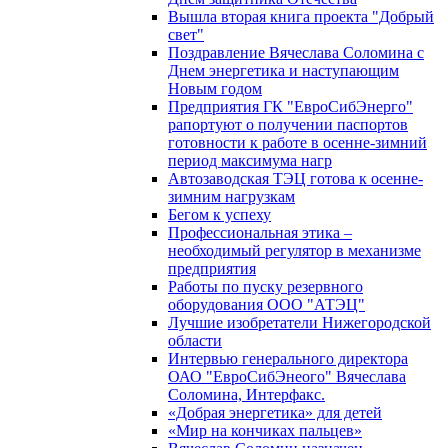
Вышла вторая книга проекта "Добрый
свет"
Поздравление Вячеслава Соломина с
Днем энергетика и наступающим
Новым годом
Предприятия ГК "ЕвроСибЭнерго"
рапортуют о получении паспортов
готовности к работе в осенне-зимний
период максимума нагр
Автозаводская ТЭЦ готова к осенне-
зимним нагрузкам
Бегом к успеху
Профессиональная этика –
необходимый регулятор в механизме
предприятия
Работы по пуску резервного
оборудования ООО "АТЭЦ"
Лучшие изобретатели Нижегородской
области
Интервью генерального директора
ОАО "ЕвроСибЭнеого" Вячеслава
Соломина, Интерфакс.
«Добрая энергетика» для детей
«Мир на кончиках пальцев»