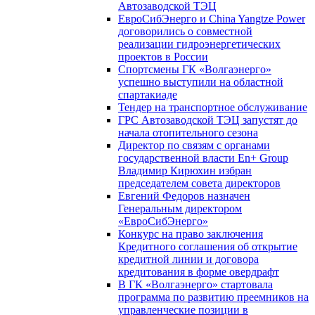
Автозаводской ТЭЦ
ЕвроСибЭнерго и China Yangtze Power
договорились о совместной
реализации гидроэнергетических
проектов в России
Спортсмены ГК «Волгаэнерго»
успешно выступили на областной
спартакиаде
Тендер на транспортное обслуживание
ГРС Автозаводской ТЭЦ запустят до
начала отопительного сезона
Директор по связям с органами
государственной власти En+ Group
Владимир Кирюхин избран
председателем совета директоров
Евгений Федоров назначен
Генеральным директором
«ЕвроСибЭнерго»
Конкурс на право заключения
Кредитного соглашения об открытие
кредитной линии и договора
кредитования в форме овердрафт
В ГК «Волгаэнерго» стартовала
программа по развитию преемников на
управленческие позиции в