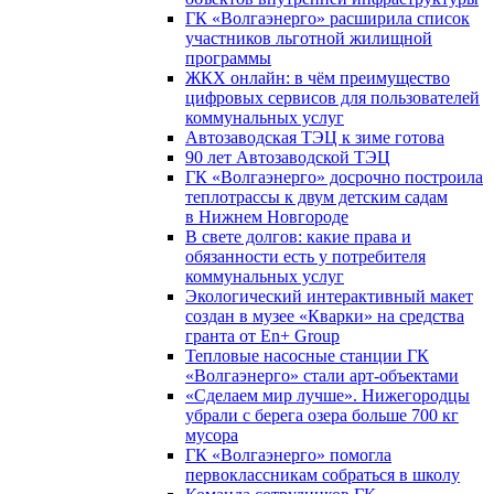
ГК «Волгаэнерго» расширила список
участников льготной жилищной
программы
ЖКХ онлайн: в чём преимущество
цифровых сервисов для пользователей
коммунальных услуг
Автозаводская ТЭЦ к зиме готова
90 лет Автозаводской ТЭЦ
ГК «Волгаэнерго» досрочно построила
теплотрассы к двум детским садам
в Нижнем Новгороде
В свете долгов: какие права и
обязанности есть у потребителя
коммунальных услуг
Экологический интерактивный макет
создан в музее «Кварки» на средства
гранта от En+ Group
Тепловые насосные станции ГК
«Волгаэнерго» стали арт-объектами
«Сделаем мир лучше». Нижегородцы
убрали с берега озера больше 700 кг
мусора
ГК «Волгаэнерго» помогла
первоклассникам собраться в школу