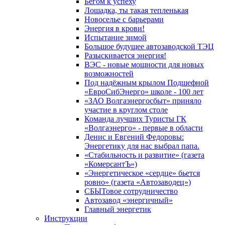
Бегом к успеху
Лошадка, ты такая тепленькая
Новоселье с барьерами
Энергия в крови!
Испытание зимой
Большое будущее автозаводской ТЭЦ
Разыскивается энергия!
ВЭС - новые мощности для новых
возможностей
Под надёжным крылом Подшефной
«ЕвроСибЭнерго» школе - 100 лет
«ЗАО Волгаэнергосбыт» приняло
участие в круглом столе
Команда лучших Туристы ГК
«Волгаэнерго» - первые в области
Денис и Евгений Федоровы:
Энергетику для нас выбрал папа.
«Стабильность и развитие» (газета
«КомерсантЪ»)
«Энергетическое «сердце» бьется
ровно» (газета «Автозаводец»)
СБЫТовое сотрудничество
Автозавод «энергичный»
Главный энергетик
Инструкции