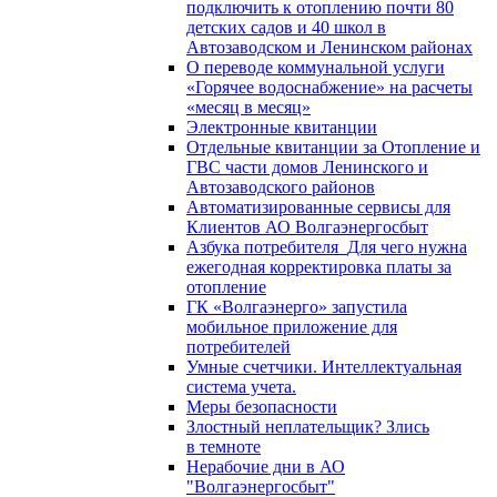
подключить к отоплению почти 80
детских садов и 40 школ в
Автозаводском и Ленинском районах
О переводе коммунальной услуги
«Горячее водоснабжение» на расчеты
«месяц в месяц»
Электронные квитанции
Отдельные квитанции за Отопление и
ГВС части домов Ленинского и
Автозаводского районов
Автоматизированные сервисы для
Клиентов АО Волгаэнергосбыт
Азбука потребителя_Для чего нужна
ежегодная корректировка платы за
отопление
ГК «Волгаэнерго» запустила
мобильное приложение для
потребителей
Умные счетчики. Интеллектуальная
система учета.
Меры безопасности
Злостный неплательщик? Злись
в темноте
Нерабочие дни в АО
"Волгаэнергосбыт"