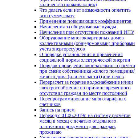
количества проживающих)
Что делать если нет возможности оплатить
всю сумму сразу
Применение повышающих коэффициентов
Начисления за общедомовые нужды
Начисления при отсутствии показаний ИПУ
Оборудование многоквартирных домов
коллективными (общедомовыми) приборами
учета энергоресурсов
О порядке установления и применения
социальной нормы электрической энергии
Порядок проведения окончательного расчета
при смене собственника жилого помещения/
жилого дома (или его части) (или перев
Перерасчет за горячее водоснабжение и/или
электроснабжение по причине временного
отсутствия граждан по месту постоянной
Перепрограммирование многотарифных
счетчиков
Запись на прием
Переход с 01.06.2019г. на систему расчетов
месяц в месяц с печатью отдельного
платежного документа для граждан,
проживаю
Уменьшение совокупного размера платежа