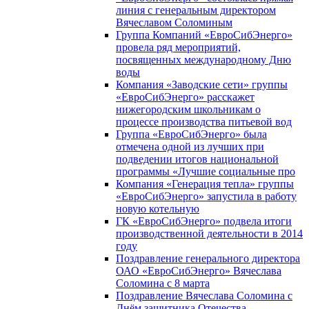
линия с генеральным директором
Вячеславом Соломиным
Группа Компаний «ЕвроСибЭнерго»
провела ряд мероприятий,
посвященных международному Дню
воды
Компания «Заводские сети» группы
«ЕвроСибЭнерго» расскажет
нижегородским школьникам о
процессе производства питьевой вод
Группа «ЕвроСибЭнерго» была
отмечена одной из лучших при
подведении итогов национальной
программы «Лучшие социальные про
Компания «Генерация тепла» группы
«ЕвроСибЭнерго» запустила в работу
новую котельную
ГК «ЕвроСибЭнерго» подвела итоги
производственной деятельности в 2014
году
Поздравление генерального директора
ОАО «ЕвроСибЭнерго» Вячеслава
Соломина с 8 марта
Поздравление Вячеслава Соломина с
Днём защитника Отечества