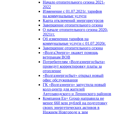
Начало отопительного сезона 2021-
2022
Изменение с 01.07.2021г. тарифов
на коммунальные услуги
Карта отключений энергоресурсов
Завершение отопительного сезона
О начале отопительного сезона 2020-
2021гг.
Об изменении тарифов на
коммунальные услуги с 01.07.2020г.
Завершение отопительного сезона
«ВолгаЭнерго» окажет помощь
ветеранам ВОВ
Потребителям «Волгаэнергосбыта»
проведут корректировку платы за
отопление
«Волгаэнергосбыт» открыл новый
офис обслуживания
ГК «Волгаэнерго» запустила новый
колл-центр для жителей
Автозаводского и Ленинского районов
Компания En+ Group направила не
менее 660 млн рублей на подготовку
своих энергетических активов в
Нижнем Новгороде к зим