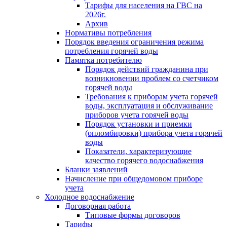
Тарифы для населения на ГВС на
2026г.
Архив
Нормативы потребления
Порядок введения ограничения режима
потребления горячей воды
Памятка потребителю
Порядок действий гражданина при
возникновении проблем со счетчиком
горячей воды
Требования к приборам учета горячей
воды, эксплуатация и обслуживание
приборов учета горячей воды
Порядок установки и приемки
(опломбировки) прибора учета горячей
воды
Показатели, характеризующие
качество горячего водоснабжения
Бланки заявлений
Начисление при общедомовом приборе
учета
Холодное водоснабжение
Договорная работа
Типовые формы договоров
Тарифы