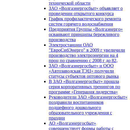
технической области
ЗАО «Волгаэнергосбыт» объявляет о
проведении открытого конкурса
График профилактического ремонта
систем горячего водоснабжения
Предприятия Группы «Волгаэнерго»
осваивают принципы бережливого
производства
Электростанции ОАО
"ЕвроСибЭнерго" в 2009 г увеличили
производство электроэнергии на 4
проц по сравнению с 2008 г до 82,
ЗАО «Волгаэнергосбыт» и ООО
«Автозаводская ТЭЦ» получили
статусы субъектов оптового рынка
В ЗАО «Волгаэнергосбыт» прошла
серия корпоративных тренингов по
программе «Генерация лидерства»
Руководители ЗАО «Волгаэнергосбыт»
поздравили воспитанников
подшефного дошкольного
образовательного учреждения с
праздни
АО «Волгаэнергосбыт»
совершенствует формы работы с