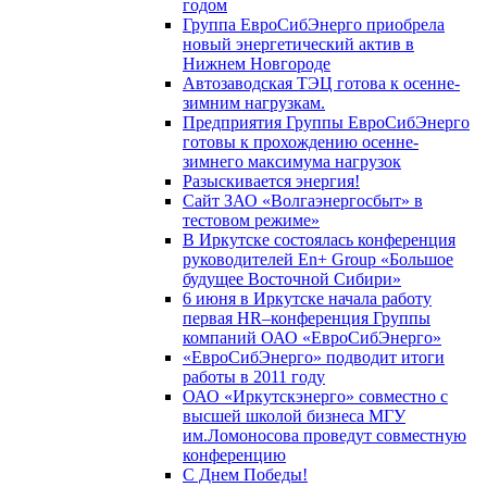
годом
Группа ЕвроСибЭнерго приобрела
новый энергетический актив в
Нижнем Новгороде
Автозаводская ТЭЦ готова к осенне-
зимним нагрузкам.
Предприятия Группы ЕвроСибЭнерго
готовы к прохождению осенне-
зимнего максимума нагрузок
Разыскивается энергия!
Сайт ЗАО «Волгаэнергосбыт» в
тестовом режиме»
В Иркутске состоялась конференция
руководителей En+ Group «Большое
будущее Восточной Сибири»
6 июня в Иркутске начала работу
первая HR–конференция Группы
компаний ОАО «ЕвроСибЭнерго»
«ЕвроСибЭнерго» подводит итоги
работы в 2011 году
ОАО «Иркутскэнерго» совместно с
высшей школой бизнеса МГУ
им.Ломоносова проведут совместную
конференцию
С Днем Победы!