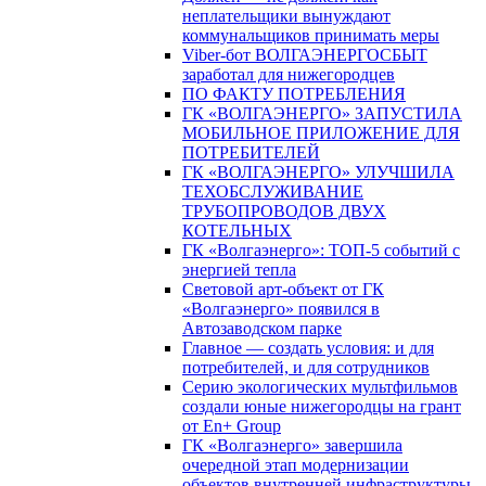
неплательщики вынуждают
коммунальщиков принимать меры
Viber-бот ВОЛГАЭНЕРГОСБЫТ
заработал для нижегородцев
ПО ФАКТУ ПОТРЕБЛЕНИЯ
ГК «ВОЛГАЭНЕРГО» ЗАПУСТИЛА
МОБИЛЬНОЕ ПРИЛОЖЕНИЕ ДЛЯ
ПОТРЕБИТЕЛЕЙ
ГК «ВОЛГАЭНЕРГО» УЛУЧШИЛА
ТЕХОБСЛУЖИВАНИЕ
ТРУБОПРОВОДОВ ДВУХ
КОТЕЛЬНЫХ
ГК «Волгаэнерго»: ТОП-5 событий с
энергией тепла
Световой арт-объект от ГК
«Волгаэнерго» появился в
Автозаводском парке
Главное — создать условия: и для
потребителей, и для сотрудников
Серию экологических мультфильмов
создали юные нижегородцы на грант
от En+ Group
ГК «Волгаэнерго» завершила
очередной этап модернизации
объектов внутренней инфраструктуры