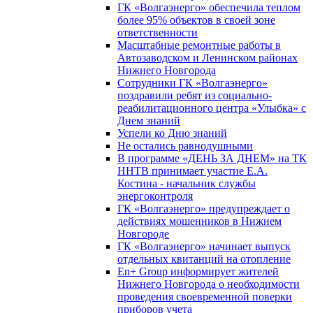
ГК «Волгаэнерго» обеспечила теплом
более 95% объектов в своей зоне
ответственности
Масштабные ремонтные работы в
Автозаводском и Ленинском районах
Нижнего Новгорода
Сотрудники ГК «Волгаэнерго»
поздравили ребят из социально-
реабилитационного центра «Улыбка» с
Днем знаний
Успели ко Дню знаний
Не остались равнодушными
В программе «ДЕНЬ ЗА ДНЕМ» на ТК
ННТВ принимает участие Е.А.
Костина - начальник службы
энергоконтроля
ГК «Волгаэнерго» предупреждает о
действиях мошенников в Нижнем
Новгороде
ГК «Волгаэнерго» начинает выпуск
отдельных квитанций на отопление
En+ Group информирует жителей
Нижнего Новгорода о необходимости
проведения своевременной поверки
приборов учета