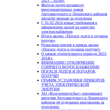
2023 – 2024гг.
Жители почти восьмисот
многоквартирных домов
Автозаводского и Ленинского районов
заплатят меньше за отопление
С 01.02.2024 новые требования к
оформлению жалоб на качество
электроснабжения
Итоги акции: «Погаси долги и подарок
получи»
Розыгрыш призов в рамках акции
«Погаси долги и подарок получи!»
О начале отопительного периода 2023-
2024гг.
ВНИМАНИЕ! ОТКЛЮЧЕНИЕ
ГОРЯЧЕГО ВОДОСНАБЖЕНИЯ!
ПОГАСИ ДОЛГИ И ПОДАРОК
ПОЛУЧИ!
ГРАФИК УСТАНОВКИ ПРИБОРОВ
УЧЕТА ЭЛЕКТРИЧЕСКОЙ
ЭНЕРГИИ
АО «Волгаэнергосбыт» напоминает
жителям Автозаводского и Ленинского
районов об отдельных квитанциях за
отопление.