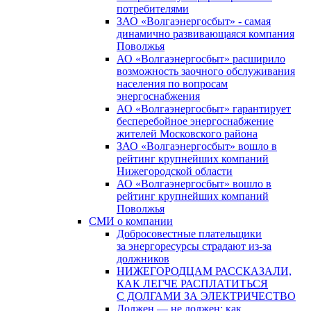
потребителями
ЗАО «Волгаэнергосбыт» - самая
динамично развивающаяся компания
Поволжья
АО «Волгаэнергосбыт» расширило
возможность заочного обслуживания
населения по вопросам
энергоснабжения
АО «Волгаэнергосбыт» гарантирует
бесперебойное энергоснабжение
жителей Московского района
ЗАО «Волгаэнергосбыт» вошло в
рейтинг крупнейших компаний
Нижегородской области
АО «Волгаэнергосбыт» вошло в
рейтинг крупнейших компаний
Поволжья
СМИ о компании
Добросовестные плательщики
за энергоресурсы страдают из-за
должников
НИЖЕГОРОДЦАМ РАССКАЗАЛИ,
КАК ЛЕГЧЕ РАСПЛАТИТЬСЯ
С ДОЛГАМИ ЗА ЭЛЕКТРИЧЕСТВО
Должен — не должен: как