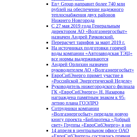
En+ Group направит более 740 млн
рублей на обеспечение надежного
теплоснабжения двух районов
Нижнего Новгорода
С 27 мая 2019 года Генеральным
директором АО «Волгаэнергосбыт»
назначен Андрей Рачковский.
Перерасчет тарифов за март 2019 г.
На источниках подготовки горячей
воды компании «Автозаводская ТЭЦ»
все нормы выдерживаются
Андрей Орлихин назначен
руководителем АО «Волгаэнергосбыт»
ЕвроСибЭнерго примет участие в
«Российской Энергетической Неделе»
Руководитель нижегородского филиала
ГК «ЕвроСибЭнерго» Н. Назарова
награждена памятным знаком к 95-
летию плана ГОЭЛРО
Сотрудники компании
«Волгаэнергосбыт» передали новую
книгу проекта «Библиотека «Добрый
свет» Группы «ЕвроСибЭнерго» в ни
14 апреля в центральном офисе ОАО
«ЕвроСибЭнерго» состоялась прямая