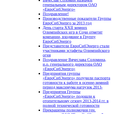
Вячеслав Соломин назначен
генеральным директором ОАО
«ЕвроСибЭнерго»
Поздравление!
Производственные показатели Группы
ЕвроСибЭнерго за 2013 год
День старта XXII зимних
Олимпийских игр в Сочи отметят
компании, входящие в Группу
ЕвроСибЭнерго
Представители ЕвроСибЭнерго стали
участниками эстафеты Олимпийского
огня
Поздравление Вячеслава Соломина,
и.о. генерального директора ОАО
«ЕвроСибЭнерго»
Предприятия группы
«ЕвроСибЭнерго» получили паспорта
готовности к работе в осенне-зимний
период максимума нагрузок 2013-
Предприятия Группы
«ЕвроСибЭнерго» подошли к
отопительному сезону 2013-2014 гг. в
полной технической готовности
Прекращены полномочия ген.