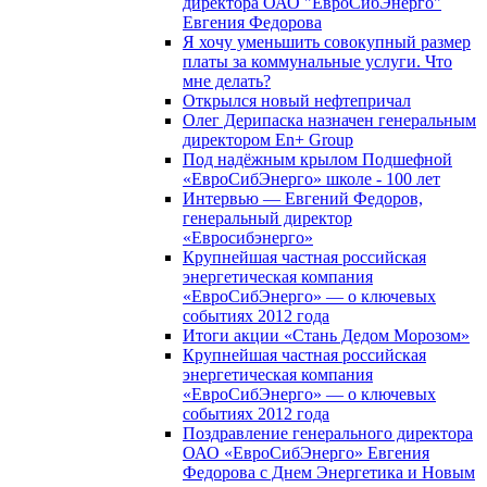
директора ОАО "ЕвроСибЭнерго"
Евгения Федорова
Я хочу уменьшить совокупный размер
платы за коммунальные услуги. Что
мне делать?
Открылся новый нефтепричал
Олег Дерипаска назначен генеральным
директором En+ Group
Под надёжным крылом Подшефной
«ЕвроСибЭнерго» школе - 100 лет
Интервью — Евгений Федоров,
генеральный директор
«Евросибэнерго»
Крупнейшая частная российская
энергетическая компания
«ЕвроСибЭнерго» — о ключевых
событиях 2012 года
Итоги акции «Стань Дедом Морозом»
Крупнейшая частная российская
энергетическая компания
«ЕвроСибЭнерго» — о ключевых
событиях 2012 года
Поздравление генерального директора
ОАО «ЕвроСибЭнерго» Евгения
Федорова с Днем Энергетика и Новым