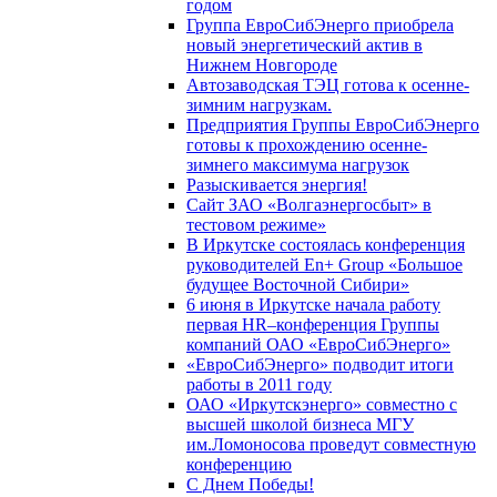
годом
Группа ЕвроСибЭнерго приобрела
новый энергетический актив в
Нижнем Новгороде
Автозаводская ТЭЦ готова к осенне-
зимним нагрузкам.
Предприятия Группы ЕвроСибЭнерго
готовы к прохождению осенне-
зимнего максимума нагрузок
Разыскивается энергия!
Сайт ЗАО «Волгаэнергосбыт» в
тестовом режиме»
В Иркутске состоялась конференция
руководителей En+ Group «Большое
будущее Восточной Сибири»
6 июня в Иркутске начала работу
первая HR–конференция Группы
компаний ОАО «ЕвроСибЭнерго»
«ЕвроСибЭнерго» подводит итоги
работы в 2011 году
ОАО «Иркутскэнерго» совместно с
высшей школой бизнеса МГУ
им.Ломоносова проведут совместную
конференцию
С Днем Победы!