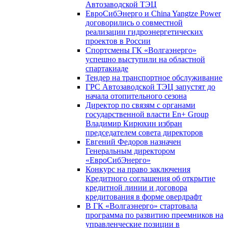
Автозаводской ТЭЦ
ЕвроСибЭнерго и China Yangtze Power
договорились о совместной
реализации гидроэнергетических
проектов в России
Спортсмены ГК «Волгаэнерго»
успешно выступили на областной
спартакиаде
Тендер на транспортное обслуживание
ГРС Автозаводской ТЭЦ запустят до
начала отопительного сезона
Директор по связям с органами
государственной власти En+ Group
Владимир Кирюхин избран
председателем совета директоров
Евгений Федоров назначен
Генеральным директором
«ЕвроСибЭнерго»
Конкурс на право заключения
Кредитного соглашения об открытие
кредитной линии и договора
кредитования в форме овердрафт
В ГК «Волгаэнерго» стартовала
программа по развитию преемников на
управленческие позиции в