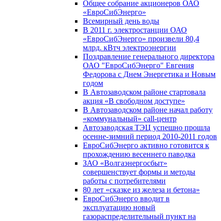
Общее собрание акционеров ОАО
«ЕвроСибЭнерго»
Всемирный день воды
В 2011 г. электростанции ОАО
«ЕвроСибЭнерго» произвели 80,4
млрд. кВтч электроэнергии
Поздравление генерального директора
ОАО "ЕвроСибЭнерго" Евгения
Федорова с Днем Энергетика и Новым
годом
В Автозаводском районе стартовала
акция «В свободном доступе»
В Автозаводском районе начал работу
«коммунальный» call-центр
Автозаводская ТЭЦ успешно прошла
осенне-зимний период 2010-2011 годов
ЕвроСибЭнерго активно готовится к
прохождению весеннего паводка
ЗАО «Волгаэнергосбыт»
совершенствует формы и методы
работы с потребителями
80 лет «сказке из железа и бетона»
ЕвроСибЭнерго вводит в
эксплуатацию новый
газораспределительный пункт на