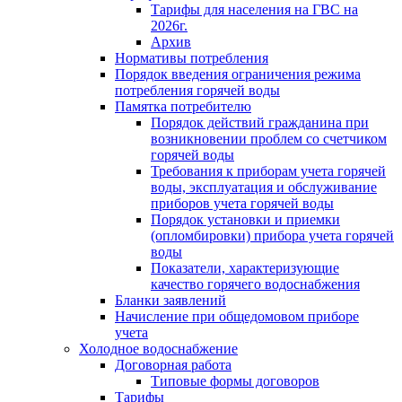
Тарифы для населения на ГВС на
2026г.
Архив
Нормативы потребления
Порядок введения ограничения режима
потребления горячей воды
Памятка потребителю
Порядок действий гражданина при
возникновении проблем со счетчиком
горячей воды
Требования к приборам учета горячей
воды, эксплуатация и обслуживание
приборов учета горячей воды
Порядок установки и приемки
(опломбировки) прибора учета горячей
воды
Показатели, характеризующие
качество горячего водоснабжения
Бланки заявлений
Начисление при общедомовом приборе
учета
Холодное водоснабжение
Договорная работа
Типовые формы договоров
Тарифы