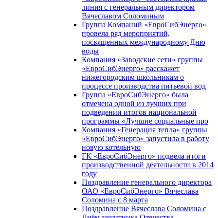
линия с генеральным директором
Вячеславом Соломиным
Группа Компаний «ЕвроСибЭнерго»
провела ряд мероприятий,
посвященных международному Дню
воды
Компания «Заводские сети» группы
«ЕвроСибЭнерго» расскажет
нижегородским школьникам о
процессе производства питьевой вод
Группа «ЕвроСибЭнерго» была
отмечена одной из лучших при
подведении итогов национальной
программы «Лучшие социальные про
Компания «Генерация тепла» группы
«ЕвроСибЭнерго» запустила в работу
новую котельную
ГК «ЕвроСибЭнерго» подвела итоги
производственной деятельности в 2014
году
Поздравление генерального директора
ОАО «ЕвроСибЭнерго» Вячеслава
Соломина с 8 марта
Поздравление Вячеслава Соломина с
Днём защитника Отечества