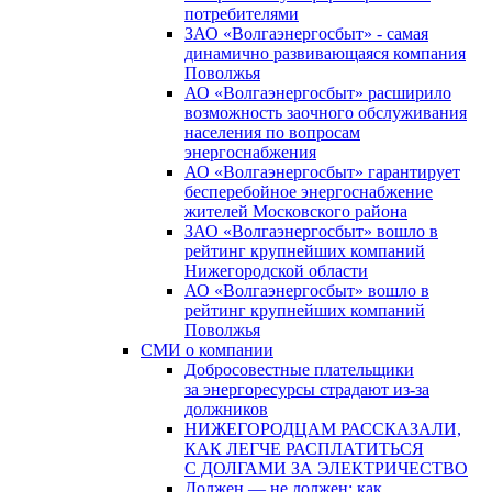
потребителями
ЗАО «Волгаэнергосбыт» - самая
динамично развивающаяся компания
Поволжья
АО «Волгаэнергосбыт» расширило
возможность заочного обслуживания
населения по вопросам
энергоснабжения
АО «Волгаэнергосбыт» гарантирует
бесперебойное энергоснабжение
жителей Московского района
ЗАО «Волгаэнергосбыт» вошло в
рейтинг крупнейших компаний
Нижегородской области
АО «Волгаэнергосбыт» вошло в
рейтинг крупнейших компаний
Поволжья
СМИ о компании
Добросовестные плательщики
за энергоресурсы страдают из-за
должников
НИЖЕГОРОДЦАМ РАССКАЗАЛИ,
КАК ЛЕГЧЕ РАСПЛАТИТЬСЯ
С ДОЛГАМИ ЗА ЭЛЕКТРИЧЕСТВО
Должен — не должен: как