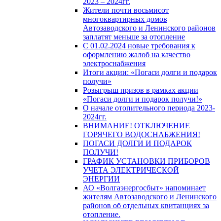
2023 – 2024гг.
Жители почти восьмисот
многоквартирных домов
Автозаводского и Ленинского районов
заплатят меньше за отопление
С 01.02.2024 новые требования к
оформлению жалоб на качество
электроснабжения
Итоги акции: «Погаси долги и подарок
получи»
Розыгрыш призов в рамках акции
«Погаси долги и подарок получи!»
О начале отопительного периода 2023-
2024гг.
ВНИМАНИЕ! ОТКЛЮЧЕНИЕ
ГОРЯЧЕГО ВОДОСНАБЖЕНИЯ!
ПОГАСИ ДОЛГИ И ПОДАРОК
ПОЛУЧИ!
ГРАФИК УСТАНОВКИ ПРИБОРОВ
УЧЕТА ЭЛЕКТРИЧЕСКОЙ
ЭНЕРГИИ
АО «Волгаэнергосбыт» напоминает
жителям Автозаводского и Ленинского
районов об отдельных квитанциях за
отопление.