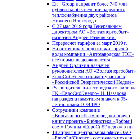
En+ Group направит более 740 млн
рублей на обеспечение надежного
теплоснабжения двух районов
Нижнего Новгорода
С 27 мая 2019 года Генеральным
директором АО «Волгаэнергосбыт»
назначен Андрей Рачковский.
Перерасчет тарифов за март 2019 г.
На источниках подготовки горячей
воды компании «Автозаводская ТЭЦ»
все нормы выдерживаются
Андрей Орлихин назначен
руководителем АО «Волгаэнергосбыт»
ЕвроСибЭнерго примет участие в
«Российской Энергетической Неделе»
Руководитель нижегородского филиала
ГК «ЕвроСибЭнерго» Н. Назарова
награждена памятным знаком к 95-
летию плана ГОЭЛРО
Сотрудники компании
«Волгаэнергосбыт» передали новую
книгу проекта «Библиотека «Добрый
свет» Группы «ЕвроСибЭнерго» в ни
14 апреля в центральном офисе ОАО
«ЕвроСибЭнерго» состоялась прямая