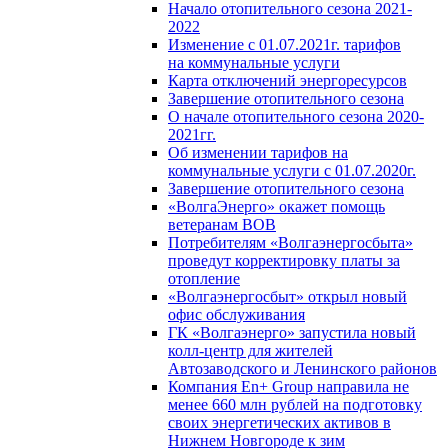
Начало отопительного сезона 2021-
2022
Изменение с 01.07.2021г. тарифов
на коммунальные услуги
Карта отключений энергоресурсов
Завершение отопительного сезона
О начале отопительного сезона 2020-
2021гг.
Об изменении тарифов на
коммунальные услуги с 01.07.2020г.
Завершение отопительного сезона
«ВолгаЭнерго» окажет помощь
ветеранам ВОВ
Потребителям «Волгаэнергосбыта»
проведут корректировку платы за
отопление
«Волгаэнергосбыт» открыл новый
офис обслуживания
ГК «Волгаэнерго» запустила новый
колл-центр для жителей
Автозаводского и Ленинского районов
Компания En+ Group направила не
менее 660 млн рублей на подготовку
своих энергетических активов в
Нижнем Новгороде к зим