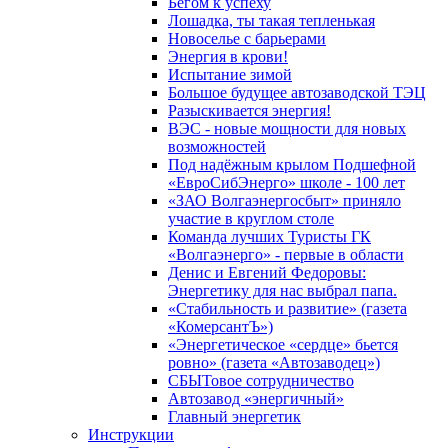
Бегом к успеху
Лошадка, ты такая тепленькая
Новоселье с барьерами
Энергия в крови!
Испытание зимой
Большое будущее автозаводской ТЭЦ
Разыскивается энергия!
ВЭС - новые мощности для новых
возможностей
Под надёжным крылом Подшефной
«ЕвроСибЭнерго» школе - 100 лет
«ЗАО Волгаэнергосбыт» приняло
участие в круглом столе
Команда лучших Туристы ГК
«Волгаэнерго» - первые в области
Денис и Евгений Федоровы:
Энергетику для нас выбрал папа.
«Стабильность и развитие» (газета
«КомерсантЪ»)
«Энергетическое «сердце» бьется
ровно» (газета «Автозаводец»)
СБЫТовое сотрудничество
Автозавод «энергичный»
Главный энергетик
Инструкции