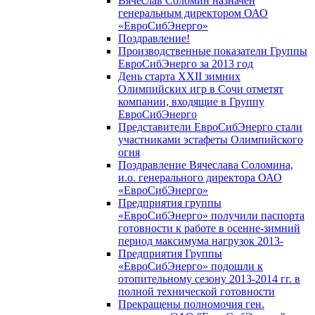
Вячеслав Соломин назначен
генеральным директором ОАО
«ЕвроСибЭнерго»
Поздравление!
Производственные показатели Группы
ЕвроСибЭнерго за 2013 год
День старта XXII зимних
Олимпийских игр в Сочи отметят
компании, входящие в Группу
ЕвроСибЭнерго
Представители ЕвроСибЭнерго стали
участниками эстафеты Олимпийского
огня
Поздравление Вячеслава Соломина,
и.о. генерального директора ОАО
«ЕвроСибЭнерго»
Предприятия группы
«ЕвроСибЭнерго» получили паспорта
готовности к работе в осенне-зимний
период максимума нагрузок 2013-
Предприятия Группы
«ЕвроСибЭнерго» подошли к
отопительному сезону 2013-2014 гг. в
полной технической готовности
Прекращены полномочия ген.