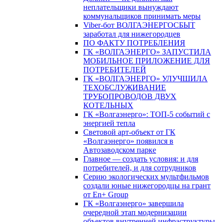
неплательщики вынуждают
коммунальщиков принимать меры
Viber-бот ВОЛГАЭНЕРГОСБЫТ
заработал для нижегородцев
ПО ФАКТУ ПОТРЕБЛЕНИЯ
ГК «ВОЛГАЭНЕРГО» ЗАПУСТИЛА
МОБИЛЬНОЕ ПРИЛОЖЕНИЕ ДЛЯ
ПОТРЕБИТЕЛЕЙ
ГК «ВОЛГАЭНЕРГО» УЛУЧШИЛА
ТЕХОБСЛУЖИВАНИЕ
ТРУБОПРОВОДОВ ДВУХ
КОТЕЛЬНЫХ
ГК «Волгаэнерго»: ТОП-5 событий с
энергией тепла
Световой арт-объект от ГК
«Волгаэнерго» появился в
Автозаводском парке
Главное — создать условия: и для
потребителей, и для сотрудников
Серию экологических мультфильмов
создали юные нижегородцы на грант
от En+ Group
ГК «Волгаэнерго» завершила
очередной этап модернизации
объектов внутренней инфраструктуры