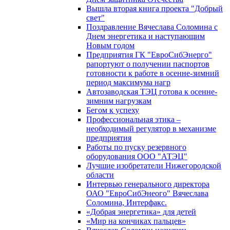
Вышла вторая книга проекта "Добрый
свет"
Поздравление Вячеслава Соломина с
Днем энергетика и наступающим
Новым годом
Предприятия ГК "ЕвроСибЭнерго"
рапортуют о получении паспортов
готовности к работе в осенне-зимний
период максимума нагр
Автозаводская ТЭЦ готова к осенне-
зимним нагрузкам
Бегом к успеху
Профессиональная этика –
необходимый регулятор в механизме
предприятия
Работы по пуску резервного
оборудования ООО "АТЭЦ"
Лучшие изобретатели Нижегородской
области
Интервью генерального директора
ОАО "ЕвроСибЭнеого" Вячеслава
Соломина, Интерфакс.
«Добрая энергетика» для детей
«Мир на кончиках пальцев»