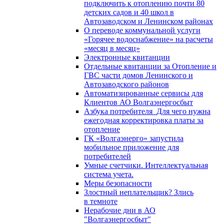
подключить к отоплению почти 80
детских садов и 40 школ в
Автозаводском и Ленинском районах
О переводе коммунальной услуги
«Горячее водоснабжение» на расчеты
«месяц в месяц»
Электронные квитанции
Отдельные квитанции за Отопление и
ГВС части домов Ленинского и
Автозаводского районов
Автоматизированные сервисы для
Клиентов АО Волгаэнергосбыт
Азбука потребителя_Для чего нужна
ежегодная корректировка платы за
отопление
ГК «Волгаэнерго» запустила
мобильное приложение для
потребителей
Умные счетчики. Интеллектуальная
система учета.
Меры безопасности
Злостный неплательщик? Злись
в темноте
Нерабочие дни в АО
"Волгаэнергосбыт"