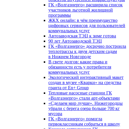
ГК «Волгаэнерго» расширила список
участников льготной жилищной
программы
ЖКХ онлайн: в чём преимущество
цифровых сервисов для пользователей
коммунальных услуг
Автозаводская ТЭЦ к зиме готова
90 лет Автозаводской ТЭЦ
ГК «Волгаэнерго» досрочно построила
теплотрассы к двум детским садам
в Нижнем Новгороде
В свете долгов: какие права и
обязанности есть у потребителя
коммунальных услуг
Экологический интерактивный макет
создан в музее «Кварки» на средства
гранта от En+ Group
Тепловые насосные станции ГК
«Волгаэнерго» стали арт-объектами
«Сделаем мир лучше». Нижегородцы
убрали с берега озера больше 700 кг
мусора
ГК «Волгаэнерго» помогла
первоклассникам собраться в школу