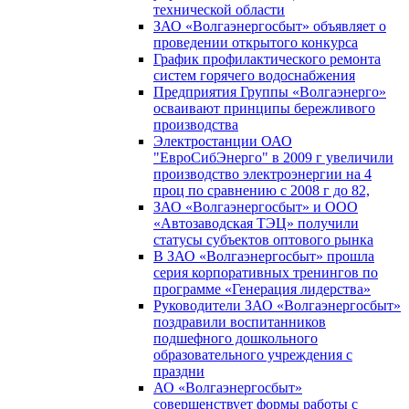
технической области
ЗАО «Волгаэнергосбыт» объявляет о
проведении открытого конкурса
График профилактического ремонта
систем горячего водоснабжения
Предприятия Группы «Волгаэнерго»
осваивают принципы бережливого
производства
Электростанции ОАО
"ЕвроСибЭнерго" в 2009 г увеличили
производство электроэнергии на 4
проц по сравнению с 2008 г до 82,
ЗАО «Волгаэнергосбыт» и ООО
«Автозаводская ТЭЦ» получили
статусы субъектов оптового рынка
В ЗАО «Волгаэнергосбыт» прошла
серия корпоративных тренингов по
программе «Генерация лидерства»
Руководители ЗАО «Волгаэнергосбыт»
поздравили воспитанников
подшефного дошкольного
образовательного учреждения с
праздни
АО «Волгаэнергосбыт»
совершенствует формы работы с