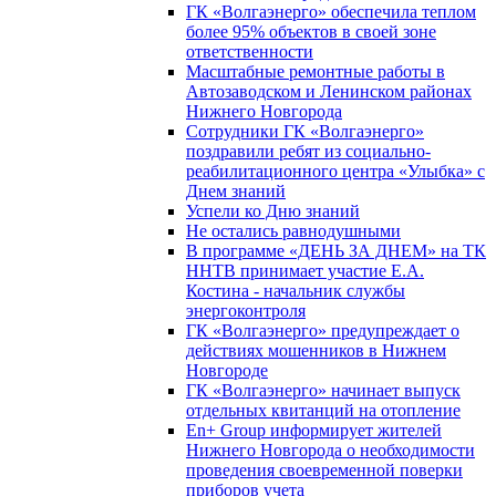
ГК «Волгаэнерго» обеспечила теплом
более 95% объектов в своей зоне
ответственности
Масштабные ремонтные работы в
Автозаводском и Ленинском районах
Нижнего Новгорода
Сотрудники ГК «Волгаэнерго»
поздравили ребят из социально-
реабилитационного центра «Улыбка» с
Днем знаний
Успели ко Дню знаний
Не остались равнодушными
В программе «ДЕНЬ ЗА ДНЕМ» на ТК
ННТВ принимает участие Е.А.
Костина - начальник службы
энергоконтроля
ГК «Волгаэнерго» предупреждает о
действиях мошенников в Нижнем
Новгороде
ГК «Волгаэнерго» начинает выпуск
отдельных квитанций на отопление
En+ Group информирует жителей
Нижнего Новгорода о необходимости
проведения своевременной поверки
приборов учета