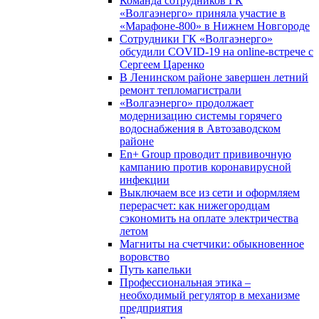
Команда сотрудников ГК
«Волгаэнерго» приняла участие в
«Марафоне-800» в Нижнем Новгороде
Сотрудники ГК «Волгаэнерго»
обсудили COVID-19 на online-встрече с
Сергеем Царенко
В Ленинском районе завершен летний
ремонт тепломагистрали
«Волгаэнерго» продолжает
модернизацию системы горячего
водоснабжения в Автозаводском
районе
En+ Group проводит прививочную
кампанию против коронавирусной
инфекции
Выключаем все из сети и оформляем
перерасчет: как нижегородцам
сэкономить на оплате электричества
летом
Магниты на счетчики: обыкновенное
воровство
Путь капельки
Профессиональная этика –
необходимый регулятор в механизме
предприятия