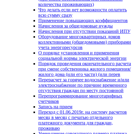
количества проживающих)
Что делать если нет возможности оплатить
всю сумму сразу
Применение повышающих коэффициентов
Начисления за общедомовые нужды
Начисления при отсутствии показаний ИПУ
Оборудование многоквартирных домов
коллективными (общедомовыми) приборами
учета энергоресурсов
О порядке установления и применения
социальной нормы электрической энергии
Порядок проведения окончательного расчета
при смене собственника жилого помещения/
жилого дома (или его части) (или перев
Перерасчет за горячее водоснабжение и/или
электроснабжение по причине временного
отсутствия граждан по месту постоянной
Перепрограммирование многотарифных
счетчиков
Запись на прием
Переход с 01.06.2019г. на систему расчетов
месяц в месяц с печатью отдельного
платежного документа для граждан,
проживаю
Уменьшение совокупного размера платежа