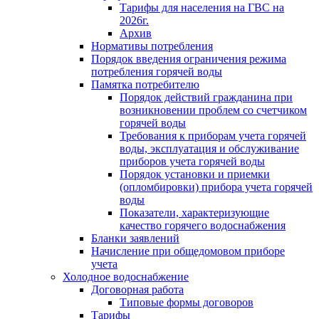
Тарифы для населения на ГВС на
2026г.
Архив
Нормативы потребления
Порядок введения ограничения режима
потребления горячей воды
Памятка потребителю
Порядок действий гражданина при
возникновении проблем со счетчиком
горячей воды
Требования к приборам учета горячей
воды, эксплуатация и обслуживание
приборов учета горячей воды
Порядок установки и приемки
(опломбировки) прибора учета горячей
воды
Показатели, характеризующие
качество горячего водоснабжения
Бланки заявлений
Начисление при общедомовом приборе
учета
Холодное водоснабжение
Договорная работа
Типовые формы договоров
Тарифы