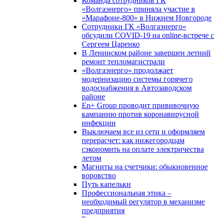
Команда сотрудников ГК
«Волгаэнерго» приняла участие в
«Марафоне-800» в Нижнем Новгороде
Сотрудники ГК «Волгаэнерго»
обсудили COVID-19 на online-встрече с
Сергеем Царенко
В Ленинском районе завершен летний
ремонт тепломагистрали
«Волгаэнерго» продолжает
модернизацию системы горячего
водоснабжения в Автозаводском
районе
En+ Group проводит прививочную
кампанию против коронавирусной
инфекции
Выключаем все из сети и оформляем
перерасчет: как нижегородцам
сэкономить на оплате электричества
летом
Магниты на счетчики: обыкновенное
воровство
Путь капельки
Профессиональная этика –
необходимый регулятор в механизме
предприятия