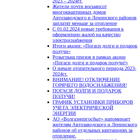
2023 – 2024гг.
Жители почти восьмисот
многоквартирных домов
Автозаводского и Ленинского районов
заплатят меньше за отопление
С 01.02.2024 новые требования к
оформлению жалоб на качество
электроснабжения
Итоги акции: «Погаси долги и подарок
получи»
Розыгрыш призов в рамках акции
«Погаси долги и подарок получи!»
О начале отопительного периода 2023-
2024гг.
ВНИМАНИЕ! ОТКЛЮЧЕНИЕ
ГОРЯЧЕГО ВОДОСНАБЖЕНИЯ!
ПОГАСИ ДОЛГИ И ПОДАРОК
ПОЛУЧИ!
ГРАФИК УСТАНОВКИ ПРИБОРОВ
УЧЕТА ЭЛЕКТРИЧЕСКОЙ
ЭНЕРГИИ
АО «Волгаэнергосбыт» напоминает
жителям Автозаводского и Ленинского
районов об отдельных квитанциях за
отопление.