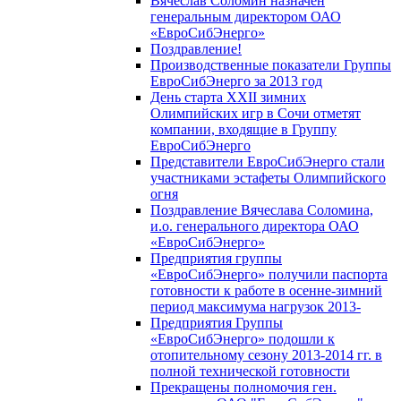
Вячеслав Соломин назначен
генеральным директором ОАО
«ЕвроСибЭнерго»
Поздравление!
Производственные показатели Группы
ЕвроСибЭнерго за 2013 год
День старта XXII зимних
Олимпийских игр в Сочи отметят
компании, входящие в Группу
ЕвроСибЭнерго
Представители ЕвроСибЭнерго стали
участниками эстафеты Олимпийского
огня
Поздравление Вячеслава Соломина,
и.о. генерального директора ОАО
«ЕвроСибЭнерго»
Предприятия группы
«ЕвроСибЭнерго» получили паспорта
готовности к работе в осенне-зимний
период максимума нагрузок 2013-
Предприятия Группы
«ЕвроСибЭнерго» подошли к
отопительному сезону 2013-2014 гг. в
полной технической готовности
Прекращены полномочия ген.