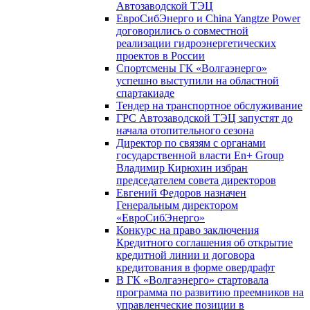
Автозаводской ТЭЦ
ЕвроСибЭнерго и China Yangtze Power
договорились о совместной
реализации гидроэнергетических
проектов в России
Спортсмены ГК «Волгаэнерго»
успешно выступили на областной
спартакиаде
Тендер на транспортное обслуживание
ГРС Автозаводской ТЭЦ запустят до
начала отопительного сезона
Директор по связям с органами
государственной власти En+ Group
Владимир Кирюхин избран
председателем совета директоров
Евгений Федоров назначен
Генеральным директором
«ЕвроСибЭнерго»
Конкурс на право заключения
Кредитного соглашения об открытие
кредитной линии и договора
кредитования в форме овердрафт
В ГК «Волгаэнерго» стартовала
программа по развитию преемников на
управленческие позиции в