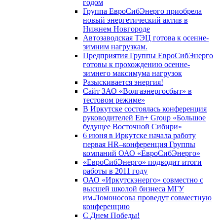
годом
Группа ЕвроСибЭнерго приобрела
новый энергетический актив в
Нижнем Новгороде
Автозаводская ТЭЦ готова к осенне-
зимним нагрузкам.
Предприятия Группы ЕвроСибЭнерго
готовы к прохождению осенне-
зимнего максимума нагрузок
Разыскивается энергия!
Сайт ЗАО «Волгаэнергосбыт» в
тестовом режиме»
В Иркутске состоялась конференция
руководителей En+ Group «Большое
будущее Восточной Сибири»
6 июня в Иркутске начала работу
первая HR–конференция Группы
компаний ОАО «ЕвроСибЭнерго»
«ЕвроСибЭнерго» подводит итоги
работы в 2011 году
ОАО «Иркутскэнерго» совместно с
высшей школой бизнеса МГУ
им.Ломоносова проведут совместную
конференцию
С Днем Победы!