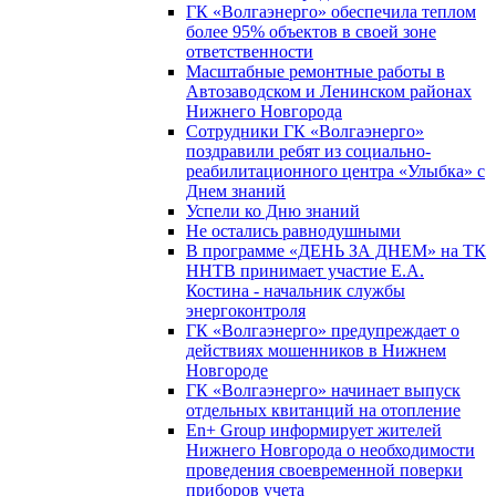
ГК «Волгаэнерго» обеспечила теплом
более 95% объектов в своей зоне
ответственности
Масштабные ремонтные работы в
Автозаводском и Ленинском районах
Нижнего Новгорода
Сотрудники ГК «Волгаэнерго»
поздравили ребят из социально-
реабилитационного центра «Улыбка» с
Днем знаний
Успели ко Дню знаний
Не остались равнодушными
В программе «ДЕНЬ ЗА ДНЕМ» на ТК
ННТВ принимает участие Е.А.
Костина - начальник службы
энергоконтроля
ГК «Волгаэнерго» предупреждает о
действиях мошенников в Нижнем
Новгороде
ГК «Волгаэнерго» начинает выпуск
отдельных квитанций на отопление
En+ Group информирует жителей
Нижнего Новгорода о необходимости
проведения своевременной поверки
приборов учета