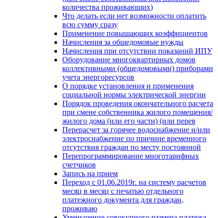
количества проживающих)
Что делать если нет возможности оплатить
всю сумму сразу
Применение повышающих коэффициентов
Начисления за общедомовые нужды
Начисления при отсутствии показаний ИПУ
Оборудование многоквартирных домов
коллективными (общедомовыми) приборами
учета энергоресурсов
О порядке установления и применения
социальной нормы электрической энергии
Порядок проведения окончательного расчета
при смене собственника жилого помещения/
жилого дома (или его части) (или перев
Перерасчет за горячее водоснабжение и/или
электроснабжение по причине временного
отсутствия граждан по месту постоянной
Перепрограммирование многотарифных
счетчиков
Запись на прием
Переход с 01.06.2019г. на систему расчетов
месяц в месяц с печатью отдельного
платежного документа для граждан,
проживаю
Уменьшение совокупного размера платежа