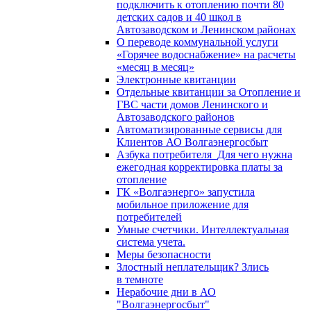
подключить к отоплению почти 80
детских садов и 40 школ в
Автозаводском и Ленинском районах
О переводе коммунальной услуги
«Горячее водоснабжение» на расчеты
«месяц в месяц»
Электронные квитанции
Отдельные квитанции за Отопление и
ГВС части домов Ленинского и
Автозаводского районов
Автоматизированные сервисы для
Клиентов АО Волгаэнергосбыт
Азбука потребителя_Для чего нужна
ежегодная корректировка платы за
отопление
ГК «Волгаэнерго» запустила
мобильное приложение для
потребителей
Умные счетчики. Интеллектуальная
система учета.
Меры безопасности
Злостный неплательщик? Злись
в темноте
Нерабочие дни в АО
"Волгаэнергосбыт"