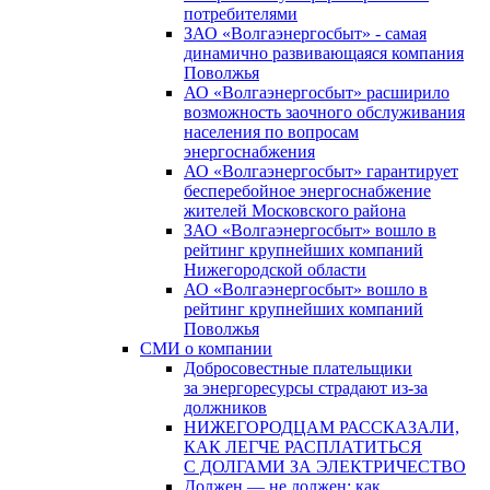
потребителями
ЗАО «Волгаэнергосбыт» - самая
динамично развивающаяся компания
Поволжья
АО «Волгаэнергосбыт» расширило
возможность заочного обслуживания
населения по вопросам
энергоснабжения
АО «Волгаэнергосбыт» гарантирует
бесперебойное энергоснабжение
жителей Московского района
ЗАО «Волгаэнергосбыт» вошло в
рейтинг крупнейших компаний
Нижегородской области
АО «Волгаэнергосбыт» вошло в
рейтинг крупнейших компаний
Поволжья
СМИ о компании
Добросовестные плательщики
за энергоресурсы страдают из-за
должников
НИЖЕГОРОДЦАМ РАССКАЗАЛИ,
КАК ЛЕГЧЕ РАСПЛАТИТЬСЯ
С ДОЛГАМИ ЗА ЭЛЕКТРИЧЕСТВО
Должен — не должен: как