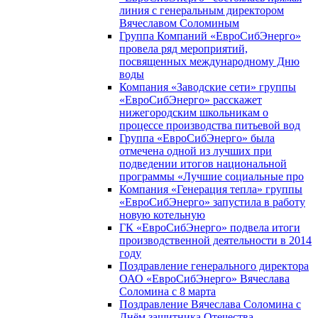
линия с генеральным директором
Вячеславом Соломиным
Группа Компаний «ЕвроСибЭнерго»
провела ряд мероприятий,
посвященных международному Дню
воды
Компания «Заводские сети» группы
«ЕвроСибЭнерго» расскажет
нижегородским школьникам о
процессе производства питьевой вод
Группа «ЕвроСибЭнерго» была
отмечена одной из лучших при
подведении итогов национальной
программы «Лучшие социальные про
Компания «Генерация тепла» группы
«ЕвроСибЭнерго» запустила в работу
новую котельную
ГК «ЕвроСибЭнерго» подвела итоги
производственной деятельности в 2014
году
Поздравление генерального директора
ОАО «ЕвроСибЭнерго» Вячеслава
Соломина с 8 марта
Поздравление Вячеслава Соломина с
Днём защитника Отечества