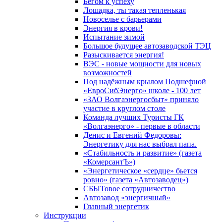
Бегом к успеху
Лошадка, ты такая тепленькая
Новоселье с барьерами
Энергия в крови!
Испытание зимой
Большое будущее автозаводской ТЭЦ
Разыскивается энергия!
ВЭС - новые мощности для новых
возможностей
Под надёжным крылом Подшефной
«ЕвроСибЭнерго» школе - 100 лет
«ЗАО Волгаэнергосбыт» приняло
участие в круглом столе
Команда лучших Туристы ГК
«Волгаэнерго» - первые в области
Денис и Евгений Федоровы:
Энергетику для нас выбрал папа.
«Стабильность и развитие» (газета
«КомерсантЪ»)
«Энергетическое «сердце» бьется
ровно» (газета «Автозаводец»)
СБЫТовое сотрудничество
Автозавод «энергичный»
Главный энергетик
Инструкции