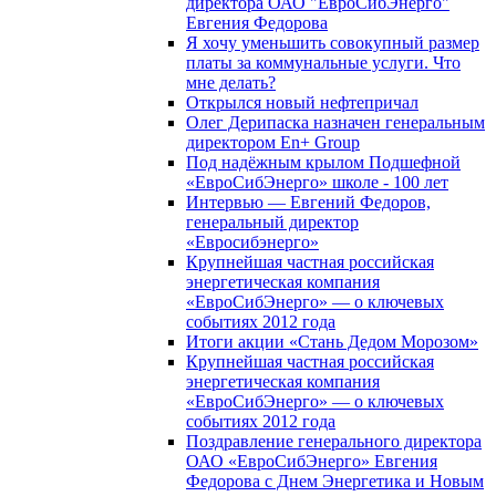
директора ОАО "ЕвроСибЭнерго"
Евгения Федорова
Я хочу уменьшить совокупный размер
платы за коммунальные услуги. Что
мне делать?
Открылся новый нефтепричал
Олег Дерипаска назначен генеральным
директором En+ Group
Под надёжным крылом Подшефной
«ЕвроСибЭнерго» школе - 100 лет
Интервью — Евгений Федоров,
генеральный директор
«Евросибэнерго»
Крупнейшая частная российская
энергетическая компания
«ЕвроСибЭнерго» — о ключевых
событиях 2012 года
Итоги акции «Стань Дедом Морозом»
Крупнейшая частная российская
энергетическая компания
«ЕвроСибЭнерго» — о ключевых
событиях 2012 года
Поздравление генерального директора
ОАО «ЕвроСибЭнерго» Евгения
Федорова с Днем Энергетика и Новым