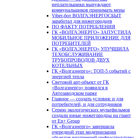
неплательщики вынуждают
коммунальщиков принимать меры
Viber-бот ВОЛГАЭНЕРГОСБЫТ
заработал для нижегородцев
ПО ФАКТУ ПОТРЕБЛЕНИЯ
ГК «ВОЛГАЭНЕРГО» ЗАПУСТИЛА
МОБИЛЬНОЕ ПРИЛОЖЕНИЕ ДЛЯ
ПОТРЕБИТЕЛЕЙ
ГК «ВОЛГАЭНЕРГО» УЛУЧШИЛА
ТЕХОБСЛУЖИВАНИЕ
ТРУБОПРОВОДОВ ДВУХ
КОТЕЛЬНЫХ
ГК «Волгаэнерго»: ТОП-5 событий с
энергией тепла
Световой арт-объект от ГК
«Волгаэнерго» появился в
Автозаводском парке
Главное — создать условия: и для
потребителей, и для сотрудников
Серию экологических мультфильмов
создали юные нижегородцы на грант
от En+ Group
ГК «Волгаэнерго» завершила
очередной этап модернизации
объектов внутренней инфраструктуры