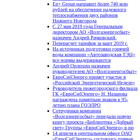
En+ Group направит более 740 млн
рублей на обеспечение надежного
теплоснабжения двух районов
Нижнего Новгорода
С 27 мая 2019 года Генеральным
директором АО «Волгаэнергосбыт»
назначен Андрей Рачковский.
Перерасчет тарифов за март 2019 г.
На источниках подготовки горячей
воды компании «Автозаводская ТЭЦ»
все нормы выдерживаются
Андрей Орлихин назначен
руководителем АО «Волгаэнергосбыт»
ЕвроСибЭнерго примет участие в
«Российской Энергетической Неделе»
Руководитель нижегородского филиала
ГК «ЕвроСибЭнерго» Н. Назарова
награждена памятным знаком к 95-
летию плана ГОЭЛРО
Сотрудники компании
«Волгаэнергосбыт» передали новую
книгу проекта «Библиотека «Добрый
свет» Группы «ЕвроСибЭнерго» в ни
14 апреля в центральном офисе ОАО
«ЕвроСибЭнерго» состоялась прямая