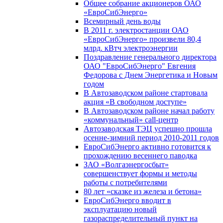
Общее собрание акционеров ОАО
«ЕвроСибЭнерго»
Всемирный день воды
В 2011 г. электростанции ОАО
«ЕвроСибЭнерго» произвели 80,4
млрд. кВтч электроэнергии
Поздравление генерального директора
ОАО "ЕвроСибЭнерго" Евгения
Федорова с Днем Энергетика и Новым
годом
В Автозаводском районе стартовала
акция «В свободном доступе»
В Автозаводском районе начал работу
«коммунальный» call-центр
Автозаводская ТЭЦ успешно прошла
осенне-зимний период 2010-2011 годов
ЕвроСибЭнерго активно готовится к
прохождению весеннего паводка
ЗАО «Волгаэнергосбыт»
совершенствует формы и методы
работы с потребителями
80 лет «сказке из железа и бетона»
ЕвроСибЭнерго вводит в
эксплуатацию новый
газораспределительный пункт на