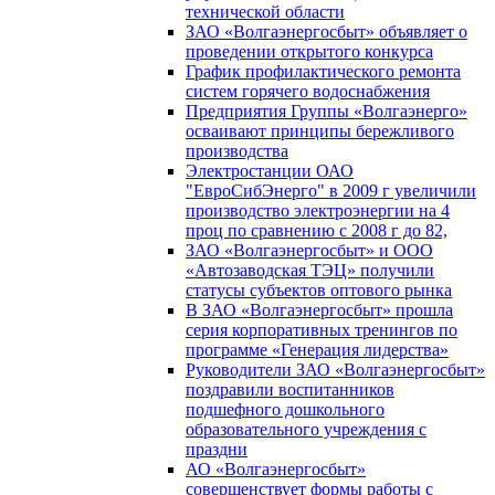
технической области
ЗАО «Волгаэнергосбыт» объявляет о
проведении открытого конкурса
График профилактического ремонта
систем горячего водоснабжения
Предприятия Группы «Волгаэнерго»
осваивают принципы бережливого
производства
Электростанции ОАО
"ЕвроСибЭнерго" в 2009 г увеличили
производство электроэнергии на 4
проц по сравнению с 2008 г до 82,
ЗАО «Волгаэнергосбыт» и ООО
«Автозаводская ТЭЦ» получили
статусы субъектов оптового рынка
В ЗАО «Волгаэнергосбыт» прошла
серия корпоративных тренингов по
программе «Генерация лидерства»
Руководители ЗАО «Волгаэнергосбыт»
поздравили воспитанников
подшефного дошкольного
образовательного учреждения с
праздни
АО «Волгаэнергосбыт»
совершенствует формы работы с