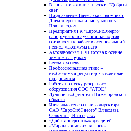
Вышла вторая книга проекта "Добрый
свет"
Поздравление Вячеслава Соломина с
Днем энергетика и наступающим
Новым годом
Предприятия ГК "ЕвроСибЭнерго"
рапортуют о получении паспортов
готовности к работе в осенне-зимний
период максимума нагр
Автозаводская ТЭЦ готова к осенне-
зимним нагрузкам
Бегом к успеху
Профессиональная этика –
необходимый регулятор в механизме
предприятия
Работы по пуску резервного
оборудования ООО "АТЭЦ"
Лучшие изобретатели Нижегородской
области
Интервью генерального директора
ОАО "ЕвроСибЭнеого" Вячеслава
Соломина, Интерфакс.
«Добрая энергетика» для детей
«Мир на кончиках пальцев»