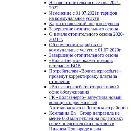
Начало отопительного сезона 2021-
2022
Изменение с 01.07.2021г. тарифов
на коммунальные услуги
Карта отключений энергоресурсов
Завершение отопительного сезона
О начале отопительного сезона 2020-
2021гг.
Об изменении тарифов на
коммунальные услуги с 01.07.2020г.
Завершение отопительного сезона
«ВолгаЭнерго» окажет помощь
ветеранам ВОВ
Потребителям «Волгаэнергосбыта»
проведут корректировку платы за
отопление
«Волгаэнергосбыт» открыл новый
офис обслуживания
ГК «Волгаэнерго» запустила новый
колл-центр для жителей
Автозаводского и Ленинского районов
Компания En+ Group направила не
менее 660 млн рублей на подготовку
своих энергетических активов в
Нижнем Новгороде к зим