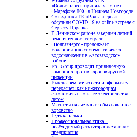
Команда сотрудников ГК
«Волгаэнерго» приняла участие в
«Марафоне-800» в Нижнем Новгороде
Сотрудники ГК «Волгаэнерго»
обсудили COVID-19 на online-встрече с
Сергеем Царенко
В Ленинском районе завершен летний
ремонт тепломагистрали
«Волгаэнерго» продолжает
модернизацию системы горячего
водоснабжения в Автозаводском
районе
En+ Group проводит прививочную
кампанию против коронавирусной
инфекции
Выключаем все из сети и оформляем
перерасчет: как нижегородцам
сэкономить на оплате электричества
летом
Магниты на счетчики: обыкновенное
воровство
Путь капельки
Профессиональная этика –
необходимый регулятор в механизме
предприятия