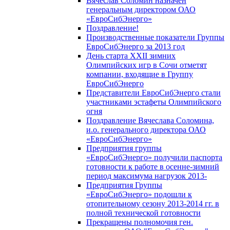
Вячеслав Соломин назначен
генеральным директором ОАО
«ЕвроСибЭнерго»
Поздравление!
Производственные показатели Группы
ЕвроСибЭнерго за 2013 год
День старта XXII зимних
Олимпийских игр в Сочи отметят
компании, входящие в Группу
ЕвроСибЭнерго
Представители ЕвроСибЭнерго стали
участниками эстафеты Олимпийского
огня
Поздравление Вячеслава Соломина,
и.о. генерального директора ОАО
«ЕвроСибЭнерго»
Предприятия группы
«ЕвроСибЭнерго» получили паспорта
готовности к работе в осенне-зимний
период максимума нагрузок 2013-
Предприятия Группы
«ЕвроСибЭнерго» подошли к
отопительному сезону 2013-2014 гг. в
полной технической готовности
Прекращены полномочия ген.