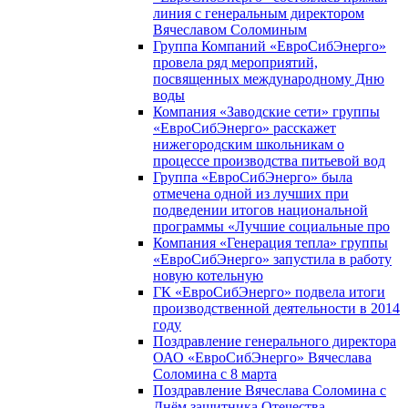
линия с генеральным директором
Вячеславом Соломиным
Группа Компаний «ЕвроСибЭнерго»
провела ряд мероприятий,
посвященных международному Дню
воды
Компания «Заводские сети» группы
«ЕвроСибЭнерго» расскажет
нижегородским школьникам о
процессе производства питьевой вод
Группа «ЕвроСибЭнерго» была
отмечена одной из лучших при
подведении итогов национальной
программы «Лучшие социальные про
Компания «Генерация тепла» группы
«ЕвроСибЭнерго» запустила в работу
новую котельную
ГК «ЕвроСибЭнерго» подвела итоги
производственной деятельности в 2014
году
Поздравление генерального директора
ОАО «ЕвроСибЭнерго» Вячеслава
Соломина с 8 марта
Поздравление Вячеслава Соломина с
Днём защитника Отечества