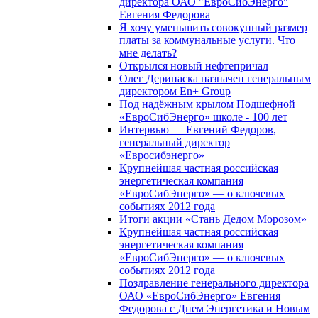
директора ОАО "ЕвроСибЭнерго"
Евгения Федорова
Я хочу уменьшить совокупный размер
платы за коммунальные услуги. Что
мне делать?
Открылся новый нефтепричал
Олег Дерипаска назначен генеральным
директором En+ Group
Под надёжным крылом Подшефной
«ЕвроСибЭнерго» школе - 100 лет
Интервью — Евгений Федоров,
генеральный директор
«Евросибэнерго»
Крупнейшая частная российская
энергетическая компания
«ЕвроСибЭнерго» — о ключевых
событиях 2012 года
Итоги акции «Стань Дедом Морозом»
Крупнейшая частная российская
энергетическая компания
«ЕвроСибЭнерго» — о ключевых
событиях 2012 года
Поздравление генерального директора
ОАО «ЕвроСибЭнерго» Евгения
Федорова с Днем Энергетика и Новым