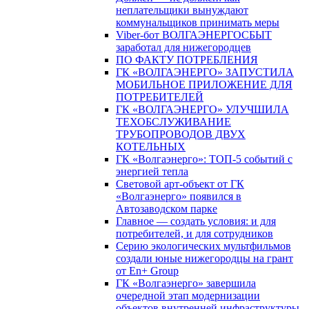
неплательщики вынуждают
коммунальщиков принимать меры
Viber-бот ВОЛГАЭНЕРГОСБЫТ
заработал для нижегородцев
ПО ФАКТУ ПОТРЕБЛЕНИЯ
ГК «ВОЛГАЭНЕРГО» ЗАПУСТИЛА
МОБИЛЬНОЕ ПРИЛОЖЕНИЕ ДЛЯ
ПОТРЕБИТЕЛЕЙ
ГК «ВОЛГАЭНЕРГО» УЛУЧШИЛА
ТЕХОБСЛУЖИВАНИЕ
ТРУБОПРОВОДОВ ДВУХ
КОТЕЛЬНЫХ
ГК «Волгаэнерго»: ТОП-5 событий с
энергией тепла
Световой арт-объект от ГК
«Волгаэнерго» появился в
Автозаводском парке
Главное — создать условия: и для
потребителей, и для сотрудников
Серию экологических мультфильмов
создали юные нижегородцы на грант
от En+ Group
ГК «Волгаэнерго» завершила
очередной этап модернизации
объектов внутренней инфраструктуры