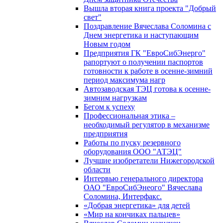
Вышла вторая книга проекта "Добрый
свет"
Поздравление Вячеслава Соломина с
Днем энергетика и наступающим
Новым годом
Предприятия ГК "ЕвроСибЭнерго"
рапортуют о получении паспортов
готовности к работе в осенне-зимний
период максимума нагр
Автозаводская ТЭЦ готова к осенне-
зимним нагрузкам
Бегом к успеху
Профессиональная этика –
необходимый регулятор в механизме
предприятия
Работы по пуску резервного
оборудования ООО "АТЭЦ"
Лучшие изобретатели Нижегородской
области
Интервью генерального директора
ОАО "ЕвроСибЭнеого" Вячеслава
Соломина, Интерфакс.
«Добрая энергетика» для детей
«Мир на кончиках пальцев»