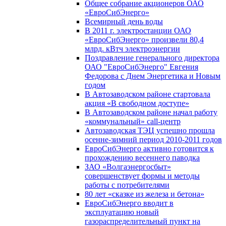
Общее собрание акционеров ОАО
«ЕвроСибЭнерго»
Всемирный день воды
В 2011 г. электростанции ОАО
«ЕвроСибЭнерго» произвели 80,4
млрд. кВтч электроэнергии
Поздравление генерального директора
ОАО "ЕвроСибЭнерго" Евгения
Федорова с Днем Энергетика и Новым
годом
В Автозаводском районе стартовала
акция «В свободном доступе»
В Автозаводском районе начал работу
«коммунальный» call-центр
Автозаводская ТЭЦ успешно прошла
осенне-зимний период 2010-2011 годов
ЕвроСибЭнерго активно готовится к
прохождению весеннего паводка
ЗАО «Волгаэнергосбыт»
совершенствует формы и методы
работы с потребителями
80 лет «сказке из железа и бетона»
ЕвроСибЭнерго вводит в
эксплуатацию новый
газораспределительный пункт на