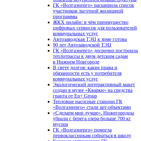
ГК «Волгаэнерго» расширила список
участников льготной жилищной
программы
ЖКХ онлайн: в чём преимущество
цифровых сервисов для пользователей
коммунальных услуг
Автозаводская ТЭЦ к зиме готова
90 лет Автозаводской ТЭЦ
ГК «Волгаэнерго» досрочно построила
теплотрассы к двум детским садам
в Нижнем Новгороде
В свете долгов: какие права и
обязанности есть у потребителя
коммунальных услуг
Экологический интерактивный макет
создан в музее «Кварки» на средства
гранта от En+ Group
Тепловые насосные станции ГК
«Волгаэнерго» стали арт-объектами
«Сделаем мир лучше». Нижегородцы
убрали с берега озера больше 700 кг
мусора
ГК «Волгаэнерго» помогла
первоклассникам собраться в школу