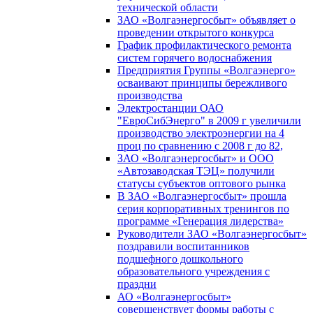
технической области
ЗАО «Волгаэнергосбыт» объявляет о
проведении открытого конкурса
График профилактического ремонта
систем горячего водоснабжения
Предприятия Группы «Волгаэнерго»
осваивают принципы бережливого
производства
Электростанции ОАО
"ЕвроСибЭнерго" в 2009 г увеличили
производство электроэнергии на 4
проц по сравнению с 2008 г до 82,
ЗАО «Волгаэнергосбыт» и ООО
«Автозаводская ТЭЦ» получили
статусы субъектов оптового рынка
В ЗАО «Волгаэнергосбыт» прошла
серия корпоративных тренингов по
программе «Генерация лидерства»
Руководители ЗАО «Волгаэнергосбыт»
поздравили воспитанников
подшефного дошкольного
образовательного учреждения с
праздни
АО «Волгаэнергосбыт»
совершенствует формы работы с