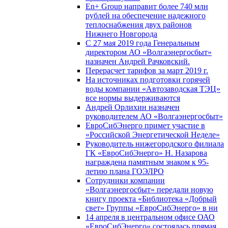
En+ Group направит более 740 млн
рублей на обеспечение надежного
теплоснабжения двух районов
Нижнего Новгорода
С 27 мая 2019 года Генеральным
директором АО «Волгаэнергосбыт»
назначен Андрей Рачковский.
Перерасчет тарифов за март 2019 г.
На источниках подготовки горячей
воды компании «Автозаводская ТЭЦ»
все нормы выдерживаются
Андрей Орлихин назначен
руководителем АО «Волгаэнергосбыт»
ЕвроСибЭнерго примет участие в
«Российской Энергетической Неделе»
Руководитель нижегородского филиала
ГК «ЕвроСибЭнерго» Н. Назарова
награждена памятным знаком к 95-
летию плана ГОЭЛРО
Сотрудники компании
«Волгаэнергосбыт» передали новую
книгу проекта «Библиотека «Добрый
свет» Группы «ЕвроСибЭнерго» в ни
14 апреля в центральном офисе ОАО
«ЕвроСибЭнерго» состоялась прямая