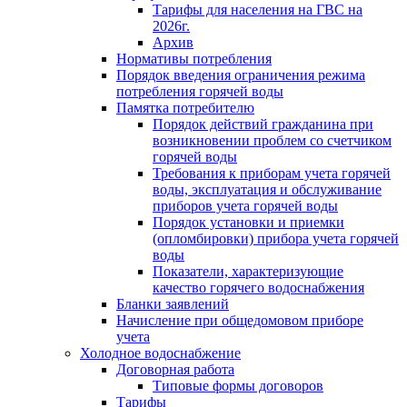
Тарифы для населения на ГВС на
2026г.
Архив
Нормативы потребления
Порядок введения ограничения режима
потребления горячей воды
Памятка потребителю
Порядок действий гражданина при
возникновении проблем со счетчиком
горячей воды
Требования к приборам учета горячей
воды, эксплуатация и обслуживание
приборов учета горячей воды
Порядок установки и приемки
(опломбировки) прибора учета горячей
воды
Показатели, характеризующие
качество горячего водоснабжения
Бланки заявлений
Начисление при общедомовом приборе
учета
Холодное водоснабжение
Договорная работа
Типовые формы договоров
Тарифы