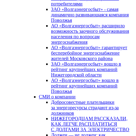
потребителями
ЗАО «Волгаэнергосбыт» - самая
динамично развивающаяся компания
Поволжья
АО «Волгаэнергосбыт» расширило
возможность заочного обслуживания
населения по вопросам
энергоснабжения
АО «Волгаэнергосбыт» гарантирует
бесперебойное энергоснабжение
жителей Московского района
ЗАО «Волгаэнергосбыт» вошло в
рейтинг крупнейших компаний
Нижегородской области
АО «Волгаэнергосбыт» вошло в
рейтинг крупнейших компаний
Поволжья
СМИ о компании
Добросовестные плательщики
за энергоресурсы страдают из-за
должников
НИЖЕГОРОДЦАМ РАССКАЗАЛИ,
КАК ЛЕГЧЕ РАСПЛАТИТЬСЯ
С ДОЛГАМИ ЗА ЭЛЕКТРИЧЕСТВО
Должен — не должен: как