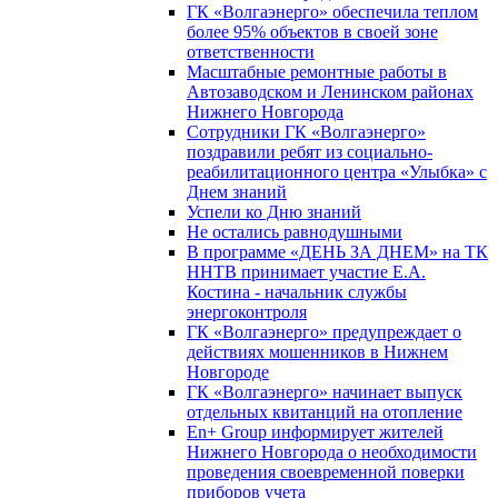
ГК «Волгаэнерго» обеспечила теплом
более 95% объектов в своей зоне
ответственности
Масштабные ремонтные работы в
Автозаводском и Ленинском районах
Нижнего Новгорода
Сотрудники ГК «Волгаэнерго»
поздравили ребят из социально-
реабилитационного центра «Улыбка» с
Днем знаний
Успели ко Дню знаний
Не остались равнодушными
В программе «ДЕНЬ ЗА ДНЕМ» на ТК
ННТВ принимает участие Е.А.
Костина - начальник службы
энергоконтроля
ГК «Волгаэнерго» предупреждает о
действиях мошенников в Нижнем
Новгороде
ГК «Волгаэнерго» начинает выпуск
отдельных квитанций на отопление
En+ Group информирует жителей
Нижнего Новгорода о необходимости
проведения своевременной поверки
приборов учета