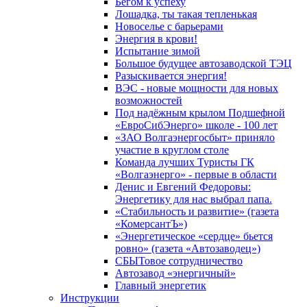
Бегом к успеху
Лошадка, ты такая тепленькая
Новоселье с барьерами
Энергия в крови!
Испытание зимой
Большое будущее автозаводской ТЭЦ
Разыскивается энергия!
ВЭС - новые мощности для новых
возможностей
Под надёжным крылом Подшефной
«ЕвроСибЭнерго» школе - 100 лет
«ЗАО Волгаэнергосбыт» приняло
участие в круглом столе
Команда лучших Туристы ГК
«Волгаэнерго» - первые в области
Денис и Евгений Федоровы:
Энергетику для нас выбрал папа.
«Стабильность и развитие» (газета
«КомерсантЪ»)
«Энергетическое «сердце» бьется
ровно» (газета «Автозаводец»)
СБЫТовое сотрудничество
Автозавод «энергичный»
Главный энергетик
Инструкции