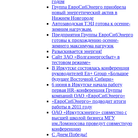
годом
Группа ЕвроСибЭнерго приобрела
новый энергетический актив в
Нижнем Новгороде
Автозаводская ТЭЦ готова к осенне-
зимним нагрузкам.
Предприятия Группы ЕвроСибЭнерго
готовы к прохождению осенне-
зимнего максимума нагрузок
Разыскивается энергия!
Сайт ЗАО «Волгаэнергосбыт» в
тестовом режиме»
В Иркутске состоялась конференция
руководителей En+ Group «Большое
будущее Восточной Сибири»
6 июня в Иркутске начала работу
первая HR–конференция Группы
компаний ОАО «ЕвроСибЭнерго»
«ЕвроСибЭнерго» подводит итоги
работы в 2011 году
ОАО «Иркутскэнерго» совместно с
высшей школой бизнеса МГУ
им.Ломоносова проведут совместную
конференцию
С Днем Победы!