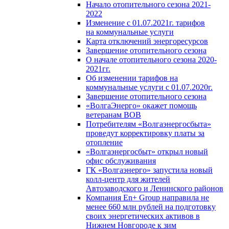
Начало отопительного сезона 2021-
2022
Изменение с 01.07.2021г. тарифов
на коммунальные услуги
Карта отключений энергоресурсов
Завершение отопительного сезона
О начале отопительного сезона 2020-
2021гг.
Об изменении тарифов на
коммунальные услуги с 01.07.2020г.
Завершение отопительного сезона
«ВолгаЭнерго» окажет помощь
ветеранам ВОВ
Потребителям «Волгаэнергосбыта»
проведут корректировку платы за
отопление
«Волгаэнергосбыт» открыл новый
офис обслуживания
ГК «Волгаэнерго» запустила новый
колл-центр для жителей
Автозаводского и Ленинского районов
Компания En+ Group направила не
менее 660 млн рублей на подготовку
своих энергетических активов в
Нижнем Новгороде к зим