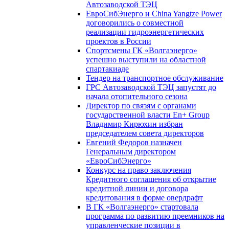
Автозаводской ТЭЦ
ЕвроСибЭнерго и China Yangtze Power
договорились о совместной
реализации гидроэнергетических
проектов в России
Спортсмены ГК «Волгаэнерго»
успешно выступили на областной
спартакиаде
Тендер на транспортное обслуживание
ГРС Автозаводской ТЭЦ запустят до
начала отопительного сезона
Директор по связям с органами
государственной власти En+ Group
Владимир Кирюхин избран
председателем совета директоров
Евгений Федоров назначен
Генеральным директором
«ЕвроСибЭнерго»
Конкурс на право заключения
Кредитного соглашения об открытие
кредитной линии и договора
кредитования в форме овердрафт
В ГК «Волгаэнерго» стартовала
программа по развитию преемников на
управленческие позиции в