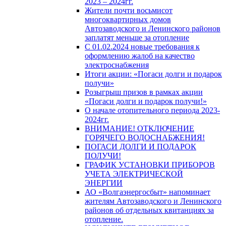
2023 – 2024гг.
Жители почти восьмисот
многоквартирных домов
Автозаводского и Ленинского районов
заплатят меньше за отопление
С 01.02.2024 новые требования к
оформлению жалоб на качество
электроснабжения
Итоги акции: «Погаси долги и подарок
получи»
Розыгрыш призов в рамках акции
«Погаси долги и подарок получи!»
О начале отопительного периода 2023-
2024гг.
ВНИМАНИЕ! ОТКЛЮЧЕНИЕ
ГОРЯЧЕГО ВОДОСНАБЖЕНИЯ!
ПОГАСИ ДОЛГИ И ПОДАРОК
ПОЛУЧИ!
ГРАФИК УСТАНОВКИ ПРИБОРОВ
УЧЕТА ЭЛЕКТРИЧЕСКОЙ
ЭНЕРГИИ
АО «Волгаэнергосбыт» напоминает
жителям Автозаводского и Ленинского
районов об отдельных квитанциях за
отопление.