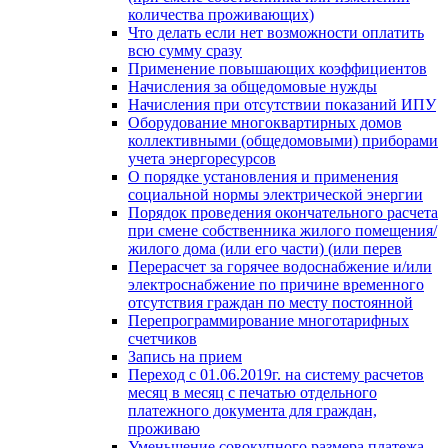
количества проживающих)
Что делать если нет возможности оплатить
всю сумму сразу
Применение повышающих коэффициентов
Начисления за общедомовые нужды
Начисления при отсутствии показаний ИПУ
Оборудование многоквартирных домов
коллективными (общедомовыми) приборами
учета энергоресурсов
О порядке установления и применения
социальной нормы электрической энергии
Порядок проведения окончательного расчета
при смене собственника жилого помещения/
жилого дома (или его части) (или перев
Перерасчет за горячее водоснабжение и/или
электроснабжение по причине временного
отсутствия граждан по месту постоянной
Перепрограммирование многотарифных
счетчиков
Запись на прием
Переход с 01.06.2019г. на систему расчетов
месяц в месяц с печатью отдельного
платежного документа для граждан,
проживаю
Уменьшение совокупного размера платежа