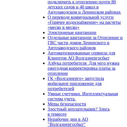
подключить к отоплению почти 80
детских садов и 40 школ в
Автозаводском и Ленинском районах
О переводе коммунальной услуги
«Горячее водоснабжение» на расчеты
«месяц в месяц»
Электронные квитанции
Отдельные квитанции за Отопление и
ГВС части домов Ленинского и
Автозаводского районов
Автоматизированные сервисы для
Клиентов АО Волгаэнергосбыт
Азбука потребителя_Для чего нужна
ежегодная корректировка платы за
отопление
ГК «Волгаэнерго» запустила
мобильное приложение для
потребителей
Умные счетчики. Интеллектуальная
система учета.
Меры безопасности
Злостный неплательщик? Злись
в темноте
Нерабочие дни в АО
"Волгаэнергосбыт"