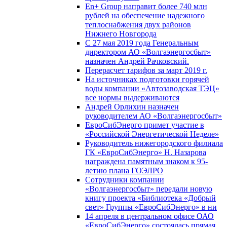
En+ Group направит более 740 млн
рублей на обеспечение надежного
теплоснабжения двух районов
Нижнего Новгорода
С 27 мая 2019 года Генеральным
директором АО «Волгаэнергосбыт»
назначен Андрей Рачковский.
Перерасчет тарифов за март 2019 г.
На источниках подготовки горячей
воды компании «Автозаводская ТЭЦ»
все нормы выдерживаются
Андрей Орлихин назначен
руководителем АО «Волгаэнергосбыт»
ЕвроСибЭнерго примет участие в
«Российской Энергетической Неделе»
Руководитель нижегородского филиала
ГК «ЕвроСибЭнерго» Н. Назарова
награждена памятным знаком к 95-
летию плана ГОЭЛРО
Сотрудники компании
«Волгаэнергосбыт» передали новую
книгу проекта «Библиотека «Добрый
свет» Группы «ЕвроСибЭнерго» в ни
14 апреля в центральном офисе ОАО
«ЕвроСибЭнерго» состоялась прямая