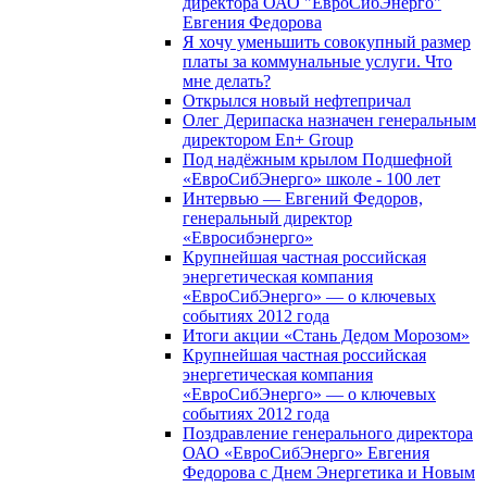
директора ОАО "ЕвроСибЭнерго"
Евгения Федорова
Я хочу уменьшить совокупный размер
платы за коммунальные услуги. Что
мне делать?
Открылся новый нефтепричал
Олег Дерипаска назначен генеральным
директором En+ Group
Под надёжным крылом Подшефной
«ЕвроСибЭнерго» школе - 100 лет
Интервью — Евгений Федоров,
генеральный директор
«Евросибэнерго»
Крупнейшая частная российская
энергетическая компания
«ЕвроСибЭнерго» — о ключевых
событиях 2012 года
Итоги акции «Стань Дедом Морозом»
Крупнейшая частная российская
энергетическая компания
«ЕвроСибЭнерго» — о ключевых
событиях 2012 года
Поздравление генерального директора
ОАО «ЕвроСибЭнерго» Евгения
Федорова с Днем Энергетика и Новым