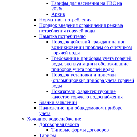
Тарифы для населения на ГВС на
2026г.
Архив
Нормативы потребления
Порядок введения ограничения режима
потребления горячей воды
Памятка потребителю
Порядок действий гражданина при
возникновении проблем со счетчиком
горячей воды
Требования к приборам учета горячей
воды, эксплуатация и обслуживание
приборов учета горячей воды
Порядок установки и приемки
(опломбировки) прибора учета горячей
воды
Показатели, характеризующие
качество горячего водоснабжения
Бланки заявлений
Начисление при общедомовом приборе
учета
Холодное водоснабжение
Договорная работа
Типовые формы договоров
Тарифы