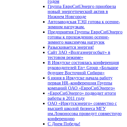
годом
Группа ЕвроСибЭнерго приобрела
новый энергетический актив в
Нижнем Новгороде
Автозаводская ТЭЦ готова к осенне-
зимним нагрузкам.
Предприятия Группы ЕвроСибЭнерго
готовы к прохождению осенне-
зимнего максимума нагрузок
Разыскивается энергия!
Сайт ЗАО «Волгаэнергосбыт» в
тестовом режиме»
В Иркутске состоялась конференция
руководителей En+ Group «Большое
будущее Восточной Сибири»
6 июня в Иркутске начала работу
первая HR–конференция Группы
компаний ОАО «ЕвроСибЭнерго»
«ЕвроСибЭнерго» подводит итоги
работы в 2011 году
ОАО «Иркутскэнерго» совместно с
высшей школой бизнеса МГУ
им.Ломоносова проведут совместную
конференцию
С Днем Победы!