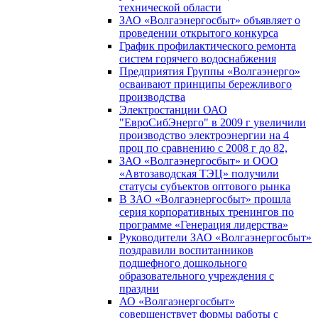
технической области
ЗАО «Волгаэнергосбыт» объявляет о
проведении открытого конкурса
График профилактического ремонта
систем горячего водоснабжения
Предприятия Группы «Волгаэнерго»
осваивают принципы бережливого
производства
Электростанции ОАО
"ЕвроСибЭнерго" в 2009 г увеличили
производство электроэнергии на 4
проц по сравнению с 2008 г до 82,
ЗАО «Волгаэнергосбыт» и ООО
«Автозаводская ТЭЦ» получили
статусы субъектов оптового рынка
В ЗАО «Волгаэнергосбыт» прошла
серия корпоративных тренингов по
программе «Генерация лидерства»
Руководители ЗАО «Волгаэнергосбыт»
поздравили воспитанников
подшефного дошкольного
образовательного учреждения с
праздни
АО «Волгаэнергосбыт»
совершенствует формы работы с