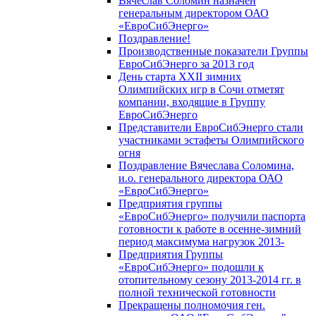
Вячеслав Соломин назначен
генеральным директором ОАО
«ЕвроСибЭнерго»
Поздравление!
Производственные показатели Группы
ЕвроСибЭнерго за 2013 год
День старта XXII зимних
Олимпийских игр в Сочи отметят
компании, входящие в Группу
ЕвроСибЭнерго
Представители ЕвроСибЭнерго стали
участниками эстафеты Олимпийского
огня
Поздравление Вячеслава Соломина,
и.о. генерального директора ОАО
«ЕвроСибЭнерго»
Предприятия группы
«ЕвроСибЭнерго» получили паспорта
готовности к работе в осенне-зимний
период максимума нагрузок 2013-
Предприятия Группы
«ЕвроСибЭнерго» подошли к
отопительному сезону 2013-2014 гг. в
полной технической готовности
Прекращены полномочия ген.