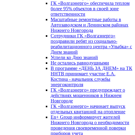
ГК «Волгаэнерго» обеспечила теплом
более 95% объектов в своей зоне
ответственности
Масштабные ремонтные работы в
Автозаводском и Ленинском районах
Нижнего Новгорода
Сотрудники ГК «Волгаэнерго»
поздравили ребят из социально-
реабилитационного центра «Улыбка» с
Днем знаний
Успели ко Дню знаний
Не остались равнодушными
В программе «ДЕНЬ ЗА ДНЕМ» на ТК
ННТВ принимает участие Е.А.
Костина - начальник службы
энергоконтроля
ГК «Волгаэнерго» предупреждает о
действиях мошенников в Нижнем
Новгороде
ГК «Волгаэнерго» начинает выпуск
отдельных квитанций на отопление
En+ Group информирует жителей
Нижнего Новгорода о необходимости
проведения своевременной поверки
приборов учета