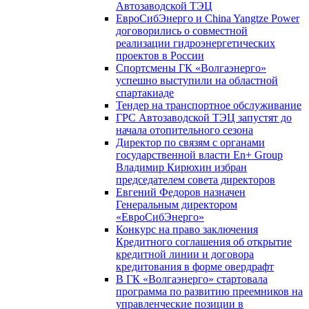
Автозаводской ТЭЦ
ЕвроСибЭнерго и China Yangtze Power
договорились о совместной
реализации гидроэнергетических
проектов в России
Спортсмены ГК «Волгаэнерго»
успешно выступили на областной
спартакиаде
Тендер на транспортное обслуживание
ГРС Автозаводской ТЭЦ запустят до
начала отопительного сезона
Директор по связям с органами
государственной власти En+ Group
Владимир Кирюхин избран
председателем совета директоров
Евгений Федоров назначен
Генеральным директором
«ЕвроСибЭнерго»
Конкурс на право заключения
Кредитного соглашения об открытие
кредитной линии и договора
кредитования в форме овердрафт
В ГК «Волгаэнерго» стартовала
программа по развитию преемников на
управленческие позиции в