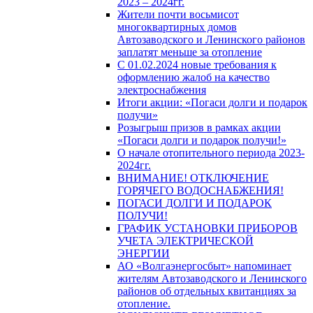
2023 – 2024гг.
Жители почти восьмисот
многоквартирных домов
Автозаводского и Ленинского районов
заплатят меньше за отопление
С 01.02.2024 новые требования к
оформлению жалоб на качество
электроснабжения
Итоги акции: «Погаси долги и подарок
получи»
Розыгрыш призов в рамках акции
«Погаси долги и подарок получи!»
О начале отопительного периода 2023-
2024гг.
ВНИМАНИЕ! ОТКЛЮЧЕНИЕ
ГОРЯЧЕГО ВОДОСНАБЖЕНИЯ!
ПОГАСИ ДОЛГИ И ПОДАРОК
ПОЛУЧИ!
ГРАФИК УСТАНОВКИ ПРИБОРОВ
УЧЕТА ЭЛЕКТРИЧЕСКОЙ
ЭНЕРГИИ
АО «Волгаэнергосбыт» напоминает
жителям Автозаводского и Ленинского
районов об отдельных квитанциях за
отопление.