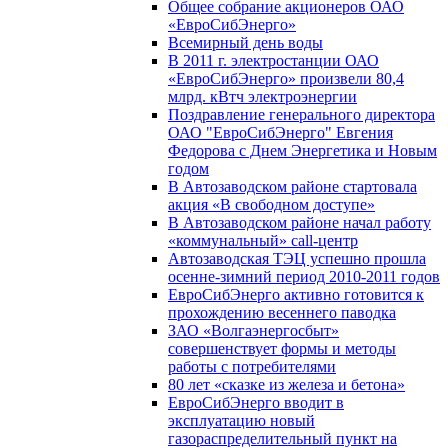
Общее собрание акционеров ОАО
«ЕвроСибЭнерго»
Всемирный день воды
В 2011 г. электростанции ОАО
«ЕвроСибЭнерго» произвели 80,4
млрд. кВтч электроэнергии
Поздравление генерального директора
ОАО "ЕвроСибЭнерго" Евгения
Федорова с Днем Энергетика и Новым
годом
В Автозаводском районе стартовала
акция «В свободном доступе»
В Автозаводском районе начал работу
«коммунальный» call-центр
Автозаводская ТЭЦ успешно прошла
осенне-зимний период 2010-2011 годов
ЕвроСибЭнерго активно готовится к
прохождению весеннего паводка
ЗАО «Волгаэнергосбыт»
совершенствует формы и методы
работы с потребителями
80 лет «сказке из железа и бетона»
ЕвроСибЭнерго вводит в
эксплуатацию новый
газораспределительный пункт на