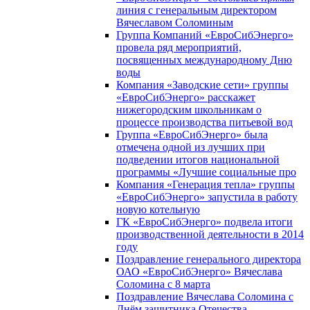
линия с генеральным директором
Вячеславом Соломиным
Группа Компаний «ЕвроСибЭнерго»
провела ряд мероприятий,
посвященных международному Дню
воды
Компания «Заводские сети» группы
«ЕвроСибЭнерго» расскажет
нижегородским школьникам о
процессе производства питьевой вод
Группа «ЕвроСибЭнерго» была
отмечена одной из лучших при
подведении итогов национальной
программы «Лучшие социальные про
Компания «Генерация тепла» группы
«ЕвроСибЭнерго» запустила в работу
новую котельную
ГК «ЕвроСибЭнерго» подвела итоги
производственной деятельности в 2014
году
Поздравление генерального директора
ОАО «ЕвроСибЭнерго» Вячеслава
Соломина с 8 марта
Поздравление Вячеслава Соломина с
Днём защитника Отечества