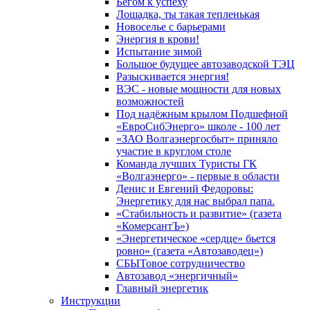
Бегом к успеху
Лошадка, ты такая тепленькая
Новоселье с барьерами
Энергия в крови!
Испытание зимой
Большое будущее автозаводской ТЭЦ
Разыскивается энергия!
ВЭС - новые мощности для новых
возможностей
Под надёжным крылом Подшефной
«ЕвроСибЭнерго» школе - 100 лет
«ЗАО Волгаэнергосбыт» приняло
участие в круглом столе
Команда лучших Туристы ГК
«Волгаэнерго» - первые в области
Денис и Евгений Федоровы:
Энергетику для нас выбрал папа.
«Стабильность и развитие» (газета
«КомерсантЪ»)
«Энергетическое «сердце» бьется
ровно» (газета «Автозаводец»)
СБЫТовое сотрудничество
Автозавод «энергичный»
Главный энергетик
Инструкции