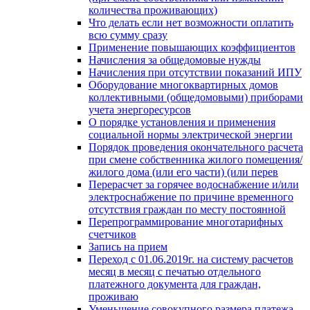
количества проживающих)
Что делать если нет возможности оплатить
всю сумму сразу
Применение повышающих коэффициентов
Начисления за общедомовые нужды
Начисления при отсутствии показаний ИПУ
Оборудование многоквартирных домов
коллективными (общедомовыми) приборами
учета энергоресурсов
О порядке установления и применения
социальной нормы электрической энергии
Порядок проведения окончательного расчета
при смене собственника жилого помещения/
жилого дома (или его части) (или перев
Перерасчет за горячее водоснабжение и/или
электроснабжение по причине временного
отсутствия граждан по месту постоянной
Перепрограммирование многотарифных
счетчиков
Запись на прием
Переход с 01.06.2019г. на систему расчетов
месяц в месяц с печатью отдельного
платежного документа для граждан,
проживаю
Уменьшение совокупного размера платежа