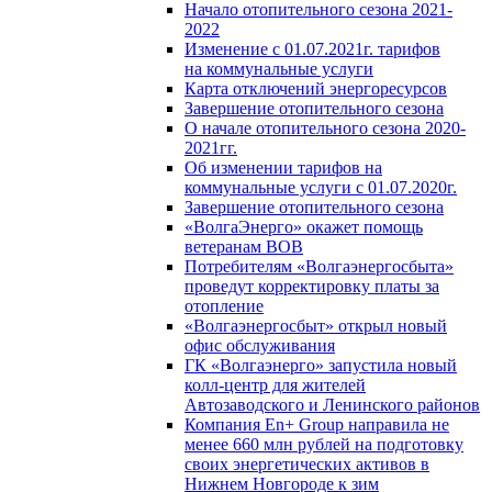
Начало отопительного сезона 2021-
2022
Изменение с 01.07.2021г. тарифов
на коммунальные услуги
Карта отключений энергоресурсов
Завершение отопительного сезона
О начале отопительного сезона 2020-
2021гг.
Об изменении тарифов на
коммунальные услуги с 01.07.2020г.
Завершение отопительного сезона
«ВолгаЭнерго» окажет помощь
ветеранам ВОВ
Потребителям «Волгаэнергосбыта»
проведут корректировку платы за
отопление
«Волгаэнергосбыт» открыл новый
офис обслуживания
ГК «Волгаэнерго» запустила новый
колл-центр для жителей
Автозаводского и Ленинского районов
Компания En+ Group направила не
менее 660 млн рублей на подготовку
своих энергетических активов в
Нижнем Новгороде к зим