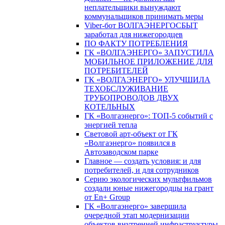
неплательщики вынуждают
коммунальщиков принимать меры
Viber-бот ВОЛГАЭНЕРГОСБЫТ
заработал для нижегородцев
ПО ФАКТУ ПОТРЕБЛЕНИЯ
ГК «ВОЛГАЭНЕРГО» ЗАПУСТИЛА
МОБИЛЬНОЕ ПРИЛОЖЕНИЕ ДЛЯ
ПОТРЕБИТЕЛЕЙ
ГК «ВОЛГАЭНЕРГО» УЛУЧШИЛА
ТЕХОБСЛУЖИВАНИЕ
ТРУБОПРОВОДОВ ДВУХ
КОТЕЛЬНЫХ
ГК «Волгаэнерго»: ТОП-5 событий с
энергией тепла
Световой арт-объект от ГК
«Волгаэнерго» появился в
Автозаводском парке
Главное — создать условия: и для
потребителей, и для сотрудников
Серию экологических мультфильмов
создали юные нижегородцы на грант
от En+ Group
ГК «Волгаэнерго» завершила
очередной этап модернизации
объектов внутренней инфраструктуры