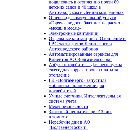
подключить к отоплению почти 80
детских садов и 40 школ в
Автозаводском и Ленинском районах
О переводе коммунальной услуги
«Горячее водоснабжение» на расчеты
«месяц в месяц»
Электронные квитанции
Отдельные квитанции за Отопление и
ГВС части домов Ленинского и
Автозаводского районов
Автоматизированные сервисы для
Клиентов АО Волгаэнергосбыт
Азбука потребителя_Для чего нужна
ежегодная корректировка платы за
отопление
ГК «Волгаэнерго» запустила
мобильное приложение для
потребителей
Умные счетчики. Интеллектуальная
система учета.
Меры безопасности
Злостный неплательщик? Злись
в темноте
Нерабочие дни в АО
"Волгаэнергосбыт"