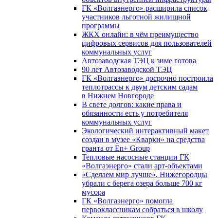
ГК «Волгаэнерго» расширила список
участников льготной жилищной
программы
ЖКХ онлайн: в чём преимущество
цифровых сервисов для пользователей
коммунальных услуг
Автозаводская ТЭЦ к зиме готова
90 лет Автозаводской ТЭЦ
ГК «Волгаэнерго» досрочно построила
теплотрассы к двум детским садам
в Нижнем Новгороде
В свете долгов: какие права и
обязанности есть у потребителя
коммунальных услуг
Экологический интерактивный макет
создан в музее «Кварки» на средства
гранта от En+ Group
Тепловые насосные станции ГК
«Волгаэнерго» стали арт-объектами
«Сделаем мир лучше». Нижегородцы
убрали с берега озера больше 700 кг
мусора
ГК «Волгаэнерго» помогла
первоклассникам собраться в школу