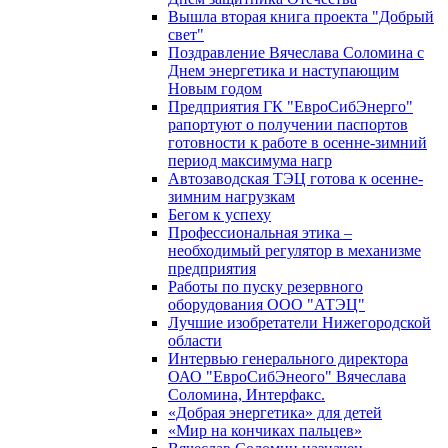
Вышла вторая книга проекта "Добрый
свет"
Поздравление Вячеслава Соломина с
Днем энергетика и наступающим
Новым годом
Предприятия ГК "ЕвроСибЭнерго"
рапортуют о получении паспортов
готовности к работе в осенне-зимний
период максимума нагр
Автозаводская ТЭЦ готова к осенне-
зимним нагрузкам
Бегом к успеху
Профессиональная этика –
необходимый регулятор в механизме
предприятия
Работы по пуску резервного
оборудования ООО "АТЭЦ"
Лучшие изобретатели Нижегородской
области
Интервью генерального директора
ОАО "ЕвроСибЭнеого" Вячеслава
Соломина, Интерфакс.
«Добрая энергетика» для детей
«Мир на кончиках пальцев»