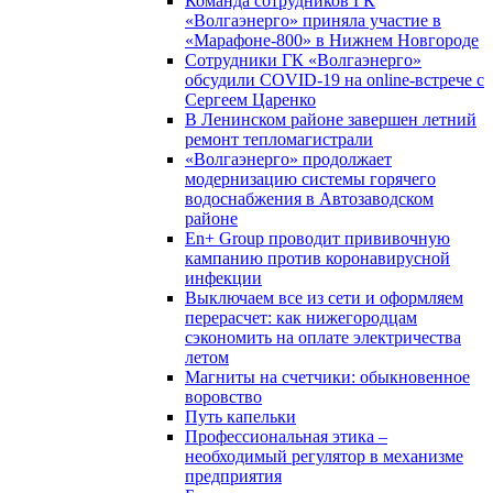
Команда сотрудников ГК
«Волгаэнерго» приняла участие в
«Марафоне-800» в Нижнем Новгороде
Сотрудники ГК «Волгаэнерго»
обсудили COVID-19 на online-встрече с
Сергеем Царенко
В Ленинском районе завершен летний
ремонт тепломагистрали
«Волгаэнерго» продолжает
модернизацию системы горячего
водоснабжения в Автозаводском
районе
En+ Group проводит прививочную
кампанию против коронавирусной
инфекции
Выключаем все из сети и оформляем
перерасчет: как нижегородцам
сэкономить на оплате электричества
летом
Магниты на счетчики: обыкновенное
воровство
Путь капельки
Профессиональная этика –
необходимый регулятор в механизме
предприятия