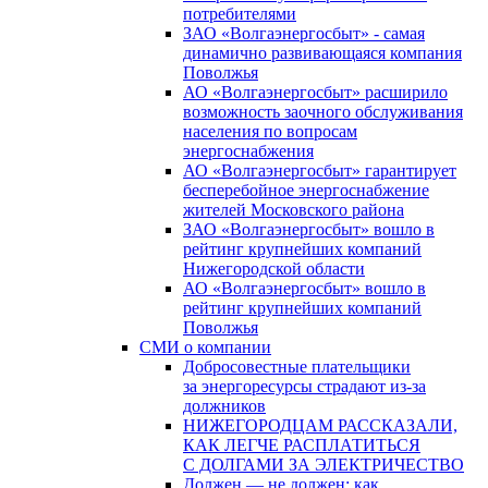
потребителями
ЗАО «Волгаэнергосбыт» - самая
динамично развивающаяся компания
Поволжья
АО «Волгаэнергосбыт» расширило
возможность заочного обслуживания
населения по вопросам
энергоснабжения
АО «Волгаэнергосбыт» гарантирует
бесперебойное энергоснабжение
жителей Московского района
ЗАО «Волгаэнергосбыт» вошло в
рейтинг крупнейших компаний
Нижегородской области
АО «Волгаэнергосбыт» вошло в
рейтинг крупнейших компаний
Поволжья
СМИ о компании
Добросовестные плательщики
за энергоресурсы страдают из-за
должников
НИЖЕГОРОДЦАМ РАССКАЗАЛИ,
КАК ЛЕГЧЕ РАСПЛАТИТЬСЯ
С ДОЛГАМИ ЗА ЭЛЕКТРИЧЕСТВО
Должен — не должен: как