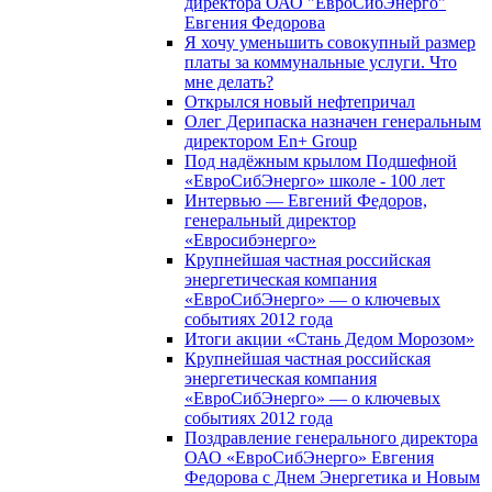
директора ОАО "ЕвроСибЭнерго"
Евгения Федорова
Я хочу уменьшить совокупный размер
платы за коммунальные услуги. Что
мне делать?
Открылся новый нефтепричал
Олег Дерипаска назначен генеральным
директором En+ Group
Под надёжным крылом Подшефной
«ЕвроСибЭнерго» школе - 100 лет
Интервью — Евгений Федоров,
генеральный директор
«Евросибэнерго»
Крупнейшая частная российская
энергетическая компания
«ЕвроСибЭнерго» — о ключевых
событиях 2012 года
Итоги акции «Стань Дедом Морозом»
Крупнейшая частная российская
энергетическая компания
«ЕвроСибЭнерго» — о ключевых
событиях 2012 года
Поздравление генерального директора
ОАО «ЕвроСибЭнерго» Евгения
Федорова с Днем Энергетика и Новым