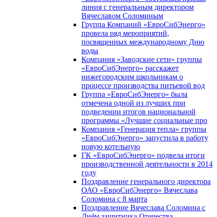
линия с генеральным директором
Вячеславом Соломиным
Группа Компаний «ЕвроСибЭнерго»
провела ряд мероприятий,
посвященных международному Дню
воды
Компания «Заводские сети» группы
«ЕвроСибЭнерго» расскажет
нижегородским школьникам о
процессе производства питьевой вод
Группа «ЕвроСибЭнерго» была
отмечена одной из лучших при
подведении итогов национальной
программы «Лучшие социальные про
Компания «Генерация тепла» группы
«ЕвроСибЭнерго» запустила в работу
новую котельную
ГК «ЕвроСибЭнерго» подвела итоги
производственной деятельности в 2014
году
Поздравление генерального директора
ОАО «ЕвроСибЭнерго» Вячеслава
Соломина с 8 марта
Поздравление Вячеслава Соломина с
Днём защитника Отечества