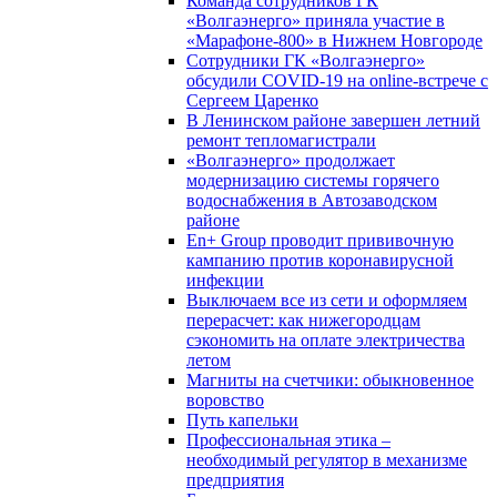
Команда сотрудников ГК
«Волгаэнерго» приняла участие в
«Марафоне-800» в Нижнем Новгороде
Сотрудники ГК «Волгаэнерго»
обсудили COVID-19 на online-встрече с
Сергеем Царенко
В Ленинском районе завершен летний
ремонт тепломагистрали
«Волгаэнерго» продолжает
модернизацию системы горячего
водоснабжения в Автозаводском
районе
En+ Group проводит прививочную
кампанию против коронавирусной
инфекции
Выключаем все из сети и оформляем
перерасчет: как нижегородцам
сэкономить на оплате электричества
летом
Магниты на счетчики: обыкновенное
воровство
Путь капельки
Профессиональная этика –
необходимый регулятор в механизме
предприятия