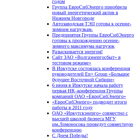
годом
Группа ЕвроСибЭнерго приобрела
новый энергетический актив в
Нижнем Новгороде
Автозаводская ТЭЦ готова к осенне-
зимним нагрузкам.
Предприятия Группы ЕвроСибЭнерго
готовы к прохождению осенне-
зимнего максимума нагрузок
Разыскивается энергия!
Сайт ЗАО «Волгаэнергосбыт» в
тестовом режиме»
В Иркутске состоялась конференция
руководителей En+ Group «Большое
будущее Восточной Сибири»
6 июня в Иркутске начала работу
первая HR–конференция Группы
компаний ОАО «ЕвроСибЭнерго»
«ЕвроСибЭнерго» подводит итоги
работы в 2011 году
ОАО «Иркутскэнерго» совместно с
высшей школой бизнеса МГУ
им.Ломоносова проведут совместную
конференцию
С Днем Победы!