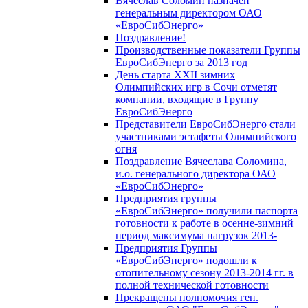
Вячеслав Соломин назначен
генеральным директором ОАО
«ЕвроСибЭнерго»
Поздравление!
Производственные показатели Группы
ЕвроСибЭнерго за 2013 год
День старта XXII зимних
Олимпийских игр в Сочи отметят
компании, входящие в Группу
ЕвроСибЭнерго
Представители ЕвроСибЭнерго стали
участниками эстафеты Олимпийского
огня
Поздравление Вячеслава Соломина,
и.о. генерального директора ОАО
«ЕвроСибЭнерго»
Предприятия группы
«ЕвроСибЭнерго» получили паспорта
готовности к работе в осенне-зимний
период максимума нагрузок 2013-
Предприятия Группы
«ЕвроСибЭнерго» подошли к
отопительному сезону 2013-2014 гг. в
полной технической готовности
Прекращены полномочия ген.