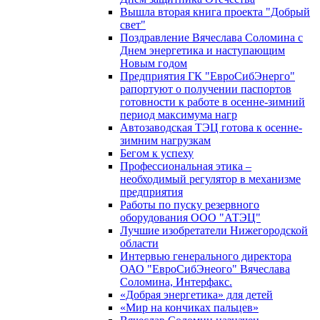
Вышла вторая книга проекта "Добрый
свет"
Поздравление Вячеслава Соломина с
Днем энергетика и наступающим
Новым годом
Предприятия ГК "ЕвроСибЭнерго"
рапортуют о получении паспортов
готовности к работе в осенне-зимний
период максимума нагр
Автозаводская ТЭЦ готова к осенне-
зимним нагрузкам
Бегом к успеху
Профессиональная этика –
необходимый регулятор в механизме
предприятия
Работы по пуску резервного
оборудования ООО "АТЭЦ"
Лучшие изобретатели Нижегородской
области
Интервью генерального директора
ОАО "ЕвроСибЭнеого" Вячеслава
Соломина, Интерфакс.
«Добрая энергетика» для детей
«Мир на кончиках пальцев»