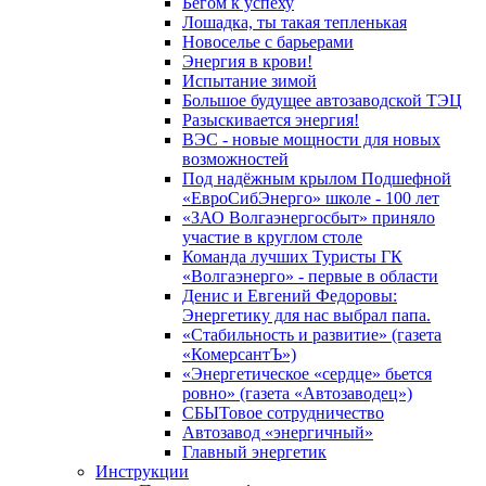
Бегом к успеху
Лошадка, ты такая тепленькая
Новоселье с барьерами
Энергия в крови!
Испытание зимой
Большое будущее автозаводской ТЭЦ
Разыскивается энергия!
ВЭС - новые мощности для новых
возможностей
Под надёжным крылом Подшефной
«ЕвроСибЭнерго» школе - 100 лет
«ЗАО Волгаэнергосбыт» приняло
участие в круглом столе
Команда лучших Туристы ГК
«Волгаэнерго» - первые в области
Денис и Евгений Федоровы:
Энергетику для нас выбрал папа.
«Стабильность и развитие» (газета
«КомерсантЪ»)
«Энергетическое «сердце» бьется
ровно» (газета «Автозаводец»)
СБЫТовое сотрудничество
Автозавод «энергичный»
Главный энергетик
Инструкции