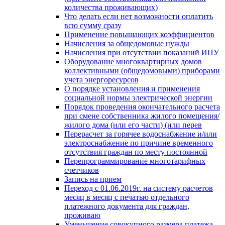
количества проживающих)
Что делать если нет возможности оплатить
всю сумму сразу
Применение повышающих коэффициентов
Начисления за общедомовые нужды
Начисления при отсутствии показаний ИПУ
Оборудование многоквартирных домов
коллективными (общедомовыми) приборами
учета энергоресурсов
О порядке установления и применения
социальной нормы электрической энергии
Порядок проведения окончательного расчета
при смене собственника жилого помещения/
жилого дома (или его части) (или перев
Перерасчет за горячее водоснабжение и/или
электроснабжение по причине временного
отсутствия граждан по месту постоянной
Перепрограммирование многотарифных
счетчиков
Запись на прием
Переход с 01.06.2019г. на систему расчетов
месяц в месяц с печатью отдельного
платежного документа для граждан,
проживаю
Уменьшение совокупного размера платежа