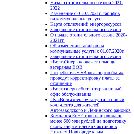
Начало отопительного сезона 2021-
2022
Изменение с 01.07.2021г. тарифов
на коммунальные услуги
Карта отключений энергоресурсов
Завершение отопительного сезона
О начале отопительного сезона 2020-
2021гг.
Об изменении тарифов на
коммунальные услуги с 01.07.2020г.
Завершение отопительного сезона
«ВолгаЭнерго» окажет помощь
ветеранам ВОВ
Потребителям «Волгаэнергосбыта»
проведут корректировку платы за
отопление
«Волгаэнергосбыт» открыл новый
офис обслуживания
ГК «Волгаэнерго» запустила новый
колл-центр для жителей
Автозаводского и Ленинского районов
Компания En+ Group направила не
менее 660 млн рублей на подготовку
своих энергетических активов в
Нижнем Новгороде к зим