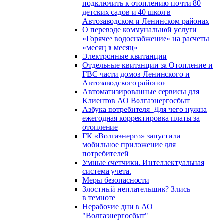
подключить к отоплению почти 80
детских садов и 40 школ в
Автозаводском и Ленинском районах
О переводе коммунальной услуги
«Горячее водоснабжение» на расчеты
«месяц в месяц»
Электронные квитанции
Отдельные квитанции за Отопление и
ГВС части домов Ленинского и
Автозаводского районов
Автоматизированные сервисы для
Клиентов АО Волгаэнергосбыт
Азбука потребителя_Для чего нужна
ежегодная корректировка платы за
отопление
ГК «Волгаэнерго» запустила
мобильное приложение для
потребителей
Умные счетчики. Интеллектуальная
система учета.
Меры безопасности
Злостный неплательщик? Злись
в темноте
Нерабочие дни в АО
"Волгаэнергосбыт"