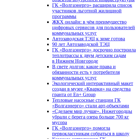
ГК «Волгаэнерго» расширила список
участников льготной жилищной
программы
ЖКХ онлайн: в чём преимущество
цифровых сервисов для пользователей
коммунальных услуг
Автозаводская ТЭЦ к зиме готова
90 лет Автозаводской ТЭЦ
ГК «Волгаэнерго» досрочно построила
теплотрассы к двум детским садам
в Нижнем Новгороде
В свете долгов: какие права и
обязанности есть у потребителя
коммунальных услуг
Экологический интерактивный макет
создан в музее «Кварки» на средства
гранта от En+ Group
Тепловые насосные станции ГК
«Волгаэнерго» стали арт-объектами
«Сделаем мир лучше». Нижегородцы
убрали с берега озера больше 700 кг
мусора
ГК «Волгаэнерго» помогла
первоклассникам собраться в школу