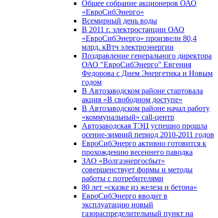
Общее собрание акционеров ОАО
«ЕвроСибЭнерго»
Всемирный день воды
В 2011 г. электростанции ОАО
«ЕвроСибЭнерго» произвели 80,4
млрд. кВтч электроэнергии
Поздравление генерального директора
ОАО "ЕвроСибЭнерго" Евгения
Федорова с Днем Энергетика и Новым
годом
В Автозаводском районе стартовала
акция «В свободном доступе»
В Автозаводском районе начал работу
«коммунальный» call-центр
Автозаводская ТЭЦ успешно прошла
осенне-зимний период 2010-2011 годов
ЕвроСибЭнерго активно готовится к
прохождению весеннего паводка
ЗАО «Волгаэнергосбыт»
совершенствует формы и методы
работы с потребителями
80 лет «сказке из железа и бетона»
ЕвроСибЭнерго вводит в
эксплуатацию новый
газораспределительный пункт на