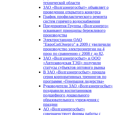
технической области
ЗАО «Волгаэнергосбыт» объявляет о
проведении открытого конкурса
График профилактического ремонта
систем горячего водоснабжения
Предприятия Группы «Волгаэнерго»
осваивают принципы бережливого
производства
Электростанции ОАО
"ЕвроСибЭнерго" в 2009 г увеличили
производство электроэнергии на 4
проц по сравнению с 2008 г до 82,
ЗАО «Волгаэнергосбыт» и ООО
«Автозаводская ТЭЦ» получили
статусы субъектов оптового рынка
В ЗАО «Волгаэнергосбыт» прошла
серия корпоративных тренингов по
программе «Генерация лидерства»
Руководители ЗАО «Волгаэнергосбыт»
поздравили воспитанников
подшефного дошкольного
образовательного учреждения с
праздни
АО «Волгаэнергосбыт»
совершенствует формы работы с