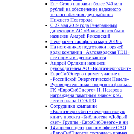
En+ Group направит более 740 млн
рублей на обеспечение надежного
теплоснабжения двух районов
Нижнего Новгорода
С 27 мая 2019 года Генеральным
директором АО «Волгаэнергосбыт»
назначен Андрей Рачковский.
Перерасчет тарифов за март 2019 г.
На источниках подготовки горячей
воды компании «Автозаводская ТЭЦ»
все нормы выдерживаются
Андрей Орлихин назначен
руководителем АО «Волгаэнергосбыт»
ЕвроСибЭнерго примет участие в
«Российской Энергетической Неделе»
Руководитель нижегородского филиала
ГК «ЕвроСибЭнерго» Н. Назарова
награждена памятным знаком к 95-
летию плана ГОЭЛРО
Сотрудники компании
«Волгаэнергосбыт» передали новую
книгу проекта «Библиотека «Добрый
свет» Группы «ЕвроСибЭнерго» в ни
14 апреля в центральном офисе ОАО
«ЕвроСибЭнерго» состоялась прямая