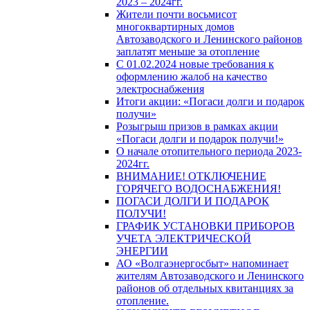
2023 – 2024гг.
Жители почти восьмисот
многоквартирных домов
Автозаводского и Ленинского районов
заплатят меньше за отопление
С 01.02.2024 новые требования к
оформлению жалоб на качество
электроснабжения
Итоги акции: «Погаси долги и подарок
получи»
Розыгрыш призов в рамках акции
«Погаси долги и подарок получи!»
О начале отопительного периода 2023-
2024гг.
ВНИМАНИЕ! ОТКЛЮЧЕНИЕ
ГОРЯЧЕГО ВОДОСНАБЖЕНИЯ!
ПОГАСИ ДОЛГИ И ПОДАРОК
ПОЛУЧИ!
ГРАФИК УСТАНОВКИ ПРИБОРОВ
УЧЕТА ЭЛЕКТРИЧЕСКОЙ
ЭНЕРГИИ
АО «Волгаэнергосбыт» напоминает
жителям Автозаводского и Ленинского
районов об отдельных квитанциях за
отопление.