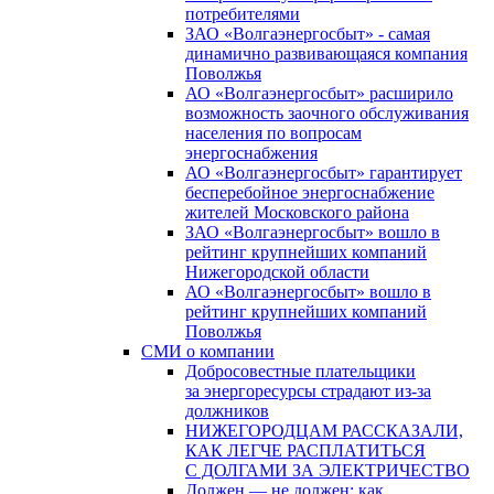
потребителями
ЗАО «Волгаэнергосбыт» - самая
динамично развивающаяся компания
Поволжья
АО «Волгаэнергосбыт» расширило
возможность заочного обслуживания
населения по вопросам
энергоснабжения
АО «Волгаэнергосбыт» гарантирует
бесперебойное энергоснабжение
жителей Московского района
ЗАО «Волгаэнергосбыт» вошло в
рейтинг крупнейших компаний
Нижегородской области
АО «Волгаэнергосбыт» вошло в
рейтинг крупнейших компаний
Поволжья
СМИ о компании
Добросовестные плательщики
за энергоресурсы страдают из-за
должников
НИЖЕГОРОДЦАМ РАССКАЗАЛИ,
КАК ЛЕГЧЕ РАСПЛАТИТЬСЯ
С ДОЛГАМИ ЗА ЭЛЕКТРИЧЕСТВО
Должен — не должен: как