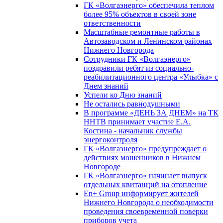
ГК «Волгаэнерго» обеспечила теплом
более 95% объектов в своей зоне
ответственности
Масштабные ремонтные работы в
Автозаводском и Ленинском районах
Нижнего Новгорода
Сотрудники ГК «Волгаэнерго»
поздравили ребят из социально-
реабилитационного центра «Улыбка» с
Днем знаний
Успели ко Дню знаний
Не остались равнодушными
В программе «ДЕНЬ ЗА ДНЕМ» на ТК
ННТВ принимает участие Е.А.
Костина - начальник службы
энергоконтроля
ГК «Волгаэнерго» предупреждает о
действиях мошенников в Нижнем
Новгороде
ГК «Волгаэнерго» начинает выпуск
отдельных квитанций на отопление
En+ Group информирует жителей
Нижнего Новгорода о необходимости
проведения своевременной поверки
приборов учета