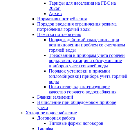
Тарифы для населения на ГВС на
2026г.
Архив
Нормативы потребления
Порядок введения ограничения режима
потребления горячей воды
Памятка потребителю
Порядок действий гражданина при
возникновении проблем со счетчиком
горячей воды
Требования к приборам учета горячей
воды, эксплуатация и обслуживание
приборов учета горячей воды
Порядок установки и приемки
(опломбировки) прибора учета горячей
воды
Показатели, характеризующие
качество горячего водоснабжения
Бланки заявлений
Начисление при общедомовом приборе
учета
Холодное водоснабжение
Договорная работа
Типовые формы договоров
Тарифы