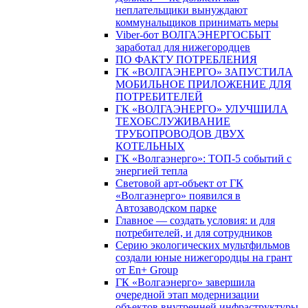
неплательщики вынуждают
коммунальщиков принимать меры
Viber-бот ВОЛГАЭНЕРГОСБЫТ
заработал для нижегородцев
ПО ФАКТУ ПОТРЕБЛЕНИЯ
ГК «ВОЛГАЭНЕРГО» ЗАПУСТИЛА
МОБИЛЬНОЕ ПРИЛОЖЕНИЕ ДЛЯ
ПОТРЕБИТЕЛЕЙ
ГК «ВОЛГАЭНЕРГО» УЛУЧШИЛА
ТЕХОБСЛУЖИВАНИЕ
ТРУБОПРОВОДОВ ДВУХ
КОТЕЛЬНЫХ
ГК «Волгаэнерго»: ТОП-5 событий с
энергией тепла
Световой арт-объект от ГК
«Волгаэнерго» появился в
Автозаводском парке
Главное — создать условия: и для
потребителей, и для сотрудников
Серию экологических мультфильмов
создали юные нижегородцы на грант
от En+ Group
ГК «Волгаэнерго» завершила
очередной этап модернизации
объектов внутренней инфраструктуры