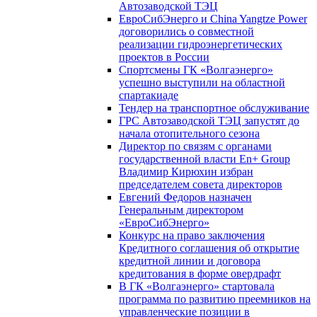
Автозаводской ТЭЦ
ЕвроСибЭнерго и China Yangtze Power
договорились о совместной
реализации гидроэнергетических
проектов в России
Спортсмены ГК «Волгаэнерго»
успешно выступили на областной
спартакиаде
Тендер на транспортное обслуживание
ГРС Автозаводской ТЭЦ запустят до
начала отопительного сезона
Директор по связям с органами
государственной власти En+ Group
Владимир Кирюхин избран
председателем совета директоров
Евгений Федоров назначен
Генеральным директором
«ЕвроСибЭнерго»
Конкурс на право заключения
Кредитного соглашения об открытие
кредитной линии и договора
кредитования в форме овердрафт
В ГК «Волгаэнерго» стартовала
программа по развитию преемников на
управленческие позиции в