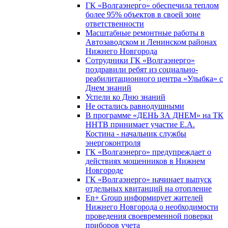
ГК «Волгаэнерго» обеспечила теплом
более 95% объектов в своей зоне
ответственности
Масштабные ремонтные работы в
Автозаводском и Ленинском районах
Нижнего Новгорода
Сотрудники ГК «Волгаэнерго»
поздравили ребят из социально-
реабилитационного центра «Улыбка» с
Днем знаний
Успели ко Дню знаний
Не остались равнодушными
В программе «ДЕНЬ ЗА ДНЕМ» на ТК
ННТВ принимает участие Е.А.
Костина - начальник службы
энергоконтроля
ГК «Волгаэнерго» предупреждает о
действиях мошенников в Нижнем
Новгороде
ГК «Волгаэнерго» начинает выпуск
отдельных квитанций на отопление
En+ Group информирует жителей
Нижнего Новгорода о необходимости
проведения своевременной поверки
приборов учета