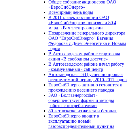
Общее собрание акционеров ОАО
«ЕвроСибЭнерго»
Всемирный день воды
В 2011 г. электростанции ОАО
«ЕвроСибЭнерго» произвели 80,4
млрд. кВтч электроэнергии
Поздравление генерального директора
ОАО "ЕвроСибЭнерго" Евгения
Федорова с Днем Энергетика и Новым
годом
В Автозаводском районе стартовала
акция «В свободном доступе»
В Автозаводском районе начал работу
«коммунальный» call-центр
Автозаводская ТЭЦ успешно прошла
осенне-зимний период 2010-2011 годов
ЕвроСибЭнерго активно готовится к
прохождению весеннего паводка
ЗАО «Волгаэнергосбыт»
совершенствует формы и методы
работы с потребителями
80 лет «сказке из железа и бетона»
ЕвроСибЭнерго вводит в
эксплуатацию новый
газораспределительный пункт на