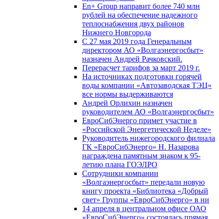
En+ Group направит более 740 млн
рублей на обеспечение надежного
теплоснабжения двух районов
Нижнего Новгорода
С 27 мая 2019 года Генеральным
директором АО «Волгаэнергосбыт»
назначен Андрей Рачковский.
Перерасчет тарифов за март 2019 г.
На источниках подготовки горячей
воды компании «Автозаводская ТЭЦ»
все нормы выдерживаются
Андрей Орлихин назначен
руководителем АО «Волгаэнергосбыт»
ЕвроСибЭнерго примет участие в
«Российской Энергетической Неделе»
Руководитель нижегородского филиала
ГК «ЕвроСибЭнерго» Н. Назарова
награждена памятным знаком к 95-
летию плана ГОЭЛРО
Сотрудники компании
«Волгаэнергосбыт» передали новую
книгу проекта «Библиотека «Добрый
свет» Группы «ЕвроСибЭнерго» в ни
14 апреля в центральном офисе ОАО
«ЕвроСибЭнерго» состоялась прямая