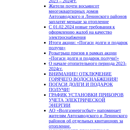
2023 – 2024гг.
Жители почти восьмисот
многоквартирных домов
Автозаводского и Ленинского районов
заплатят меньше за отопление
С 01.02.2024 новые требования к
оформлению жалоб на качество
электроснабжения
Итоги акции: «Погаси долги и подарок
получи»
Розыгрыш призов в рамках акции
«Погаси долги и подарок получи!»
О начале отопительного периода 2023-
2024гг.
ВНИМАНИЕ! ОТКЛЮЧЕНИЕ
ГОРЯЧЕГО ВОДОСНАБЖЕНИЯ!
ПОГАСИ ДОЛГИ И ПОДАРОК
ПОЛУЧИ!
ГРАФИК УСТАНОВКИ ПРИБОРОВ
УЧЕТА ЭЛЕКТРИЧЕСКОЙ
ЭНЕРГИИ
АО «Волгаэнергосбыт» напоминает
жителям Автозаводского и Ленинского
районов об отдельных квитанциях за
отопление.