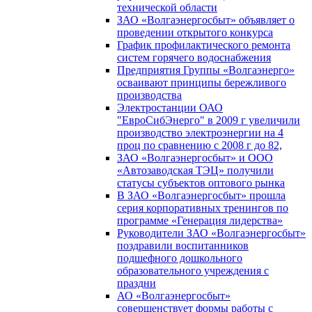
технической области
ЗАО «Волгаэнергосбыт» объявляет о
проведении открытого конкурса
График профилактического ремонта
систем горячего водоснабжения
Предприятия Группы «Волгаэнерго»
осваивают принципы бережливого
производства
Электростанции ОАО
"ЕвроСибЭнерго" в 2009 г увеличили
производство электроэнергии на 4
проц по сравнению с 2008 г до 82,
ЗАО «Волгаэнергосбыт» и ООО
«Автозаводская ТЭЦ» получили
статусы субъектов оптового рынка
В ЗАО «Волгаэнергосбыт» прошла
серия корпоративных тренингов по
программе «Генерация лидерства»
Руководители ЗАО «Волгаэнергосбыт»
поздравили воспитанников
подшефного дошкольного
образовательного учреждения с
праздни
АО «Волгаэнергосбыт»
совершенствует формы работы с