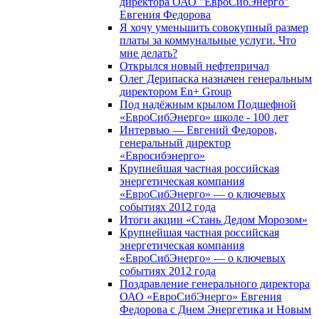
директора ОАО "ЕвроСибЭнерго"
Евгения Федорова
Я хочу уменьшить совокупный размер
платы за коммунальные услуги. Что
мне делать?
Открылся новый нефтепричал
Олег Дерипаска назначен генеральным
директором En+ Group
Под надёжным крылом Подшефной
«ЕвроСибЭнерго» школе - 100 лет
Интервью — Евгений Федоров,
генеральный директор
«Евросибэнерго»
Крупнейшая частная российская
энергетическая компания
«ЕвроСибЭнерго» — о ключевых
событиях 2012 года
Итоги акции «Стань Дедом Морозом»
Крупнейшая частная российская
энергетическая компания
«ЕвроСибЭнерго» — о ключевых
событиях 2012 года
Поздравление генерального директора
ОАО «ЕвроСибЭнерго» Евгения
Федорова с Днем Энергетика и Новым