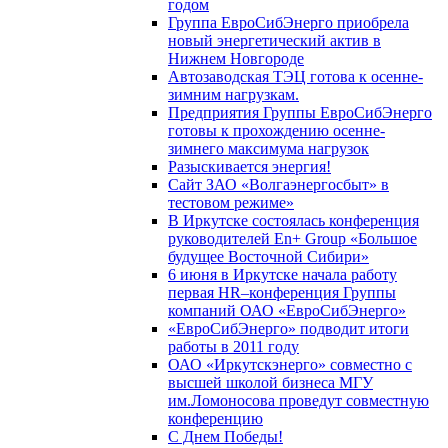
годом
Группа ЕвроСибЭнерго приобрела
новый энергетический актив в
Нижнем Новгороде
Автозаводская ТЭЦ готова к осенне-
зимним нагрузкам.
Предприятия Группы ЕвроСибЭнерго
готовы к прохождению осенне-
зимнего максимума нагрузок
Разыскивается энергия!
Сайт ЗАО «Волгаэнергосбыт» в
тестовом режиме»
В Иркутске состоялась конференция
руководителей En+ Group «Большое
будущее Восточной Сибири»
6 июня в Иркутске начала работу
первая HR–конференция Группы
компаний ОАО «ЕвроСибЭнерго»
«ЕвроСибЭнерго» подводит итоги
работы в 2011 году
ОАО «Иркутскэнерго» совместно с
высшей школой бизнеса МГУ
им.Ломоносова проведут совместную
конференцию
С Днем Победы!