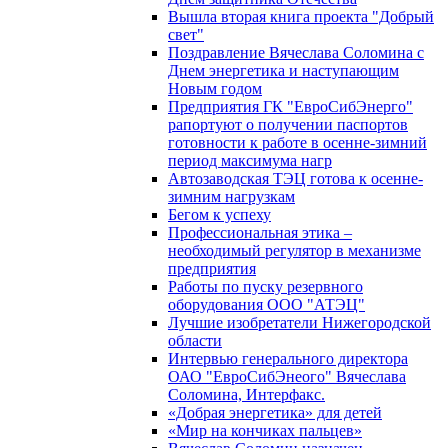
Вышла вторая книга проекта "Добрый
свет"
Поздравление Вячеслава Соломина с
Днем энергетика и наступающим
Новым годом
Предприятия ГК "ЕвроСибЭнерго"
рапортуют о получении паспортов
готовности к работе в осенне-зимний
период максимума нагр
Автозаводская ТЭЦ готова к осенне-
зимним нагрузкам
Бегом к успеху
Профессиональная этика –
необходимый регулятор в механизме
предприятия
Работы по пуску резервного
оборудования ООО "АТЭЦ"
Лучшие изобретатели Нижегородской
области
Интервью генерального директора
ОАО "ЕвроСибЭнеого" Вячеслава
Соломина, Интерфакс.
«Добрая энергетика» для детей
«Мир на кончиках пальцев»