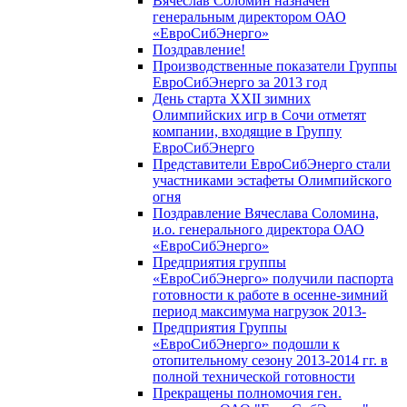
Вячеслав Соломин назначен
генеральным директором ОАО
«ЕвроСибЭнерго»
Поздравление!
Производственные показатели Группы
ЕвроСибЭнерго за 2013 год
День старта XXII зимних
Олимпийских игр в Сочи отметят
компании, входящие в Группу
ЕвроСибЭнерго
Представители ЕвроСибЭнерго стали
участниками эстафеты Олимпийского
огня
Поздравление Вячеслава Соломина,
и.о. генерального директора ОАО
«ЕвроСибЭнерго»
Предприятия группы
«ЕвроСибЭнерго» получили паспорта
готовности к работе в осенне-зимний
период максимума нагрузок 2013-
Предприятия Группы
«ЕвроСибЭнерго» подошли к
отопительному сезону 2013-2014 гг. в
полной технической готовности
Прекращены полномочия ген.