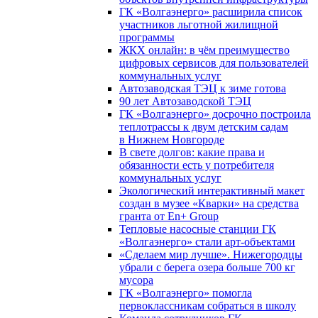
ГК «Волгаэнерго» расширила список
участников льготной жилищной
программы
ЖКХ онлайн: в чём преимущество
цифровых сервисов для пользователей
коммунальных услуг
Автозаводская ТЭЦ к зиме готова
90 лет Автозаводской ТЭЦ
ГК «Волгаэнерго» досрочно построила
теплотрассы к двум детским садам
в Нижнем Новгороде
В свете долгов: какие права и
обязанности есть у потребителя
коммунальных услуг
Экологический интерактивный макет
создан в музее «Кварки» на средства
гранта от En+ Group
Тепловые насосные станции ГК
«Волгаэнерго» стали арт-объектами
«Сделаем мир лучше». Нижегородцы
убрали с берега озера больше 700 кг
мусора
ГК «Волгаэнерго» помогла
первоклассникам собраться в школу