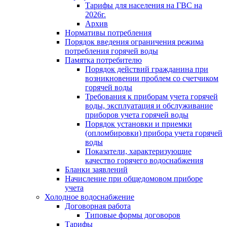
Тарифы для населения на ГВС на
2026г.
Архив
Нормативы потребления
Порядок введения ограничения режима
потребления горячей воды
Памятка потребителю
Порядок действий гражданина при
возникновении проблем со счетчиком
горячей воды
Требования к приборам учета горячей
воды, эксплуатация и обслуживание
приборов учета горячей воды
Порядок установки и приемки
(опломбировки) прибора учета горячей
воды
Показатели, характеризующие
качество горячего водоснабжения
Бланки заявлений
Начисление при общедомовом приборе
учета
Холодное водоснабжение
Договорная работа
Типовые формы договоров
Тарифы