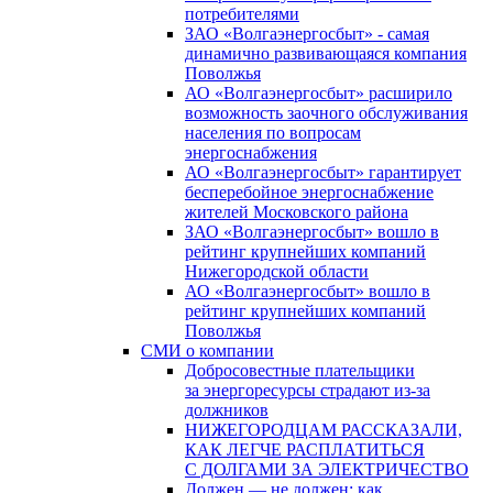
потребителями
ЗАО «Волгаэнергосбыт» - самая
динамично развивающаяся компания
Поволжья
АО «Волгаэнергосбыт» расширило
возможность заочного обслуживания
населения по вопросам
энергоснабжения
АО «Волгаэнергосбыт» гарантирует
бесперебойное энергоснабжение
жителей Московского района
ЗАО «Волгаэнергосбыт» вошло в
рейтинг крупнейших компаний
Нижегородской области
АО «Волгаэнергосбыт» вошло в
рейтинг крупнейших компаний
Поволжья
СМИ о компании
Добросовестные плательщики
за энергоресурсы страдают из-за
должников
НИЖЕГОРОДЦАМ РАССКАЗАЛИ,
КАК ЛЕГЧЕ РАСПЛАТИТЬСЯ
С ДОЛГАМИ ЗА ЭЛЕКТРИЧЕСТВО
Должен — не должен: как