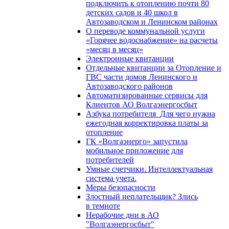
подключить к отоплению почти 80
детских садов и 40 школ в
Автозаводском и Ленинском районах
О переводе коммунальной услуги
«Горячее водоснабжение» на расчеты
«месяц в месяц»
Электронные квитанции
Отдельные квитанции за Отопление и
ГВС части домов Ленинского и
Автозаводского районов
Автоматизированные сервисы для
Клиентов АО Волгаэнергосбыт
Азбука потребителя_Для чего нужна
ежегодная корректировка платы за
отопление
ГК «Волгаэнерго» запустила
мобильное приложение для
потребителей
Умные счетчики. Интеллектуальная
система учета.
Меры безопасности
Злостный неплательщик? Злись
в темноте
Нерабочие дни в АО
"Волгаэнергосбыт"