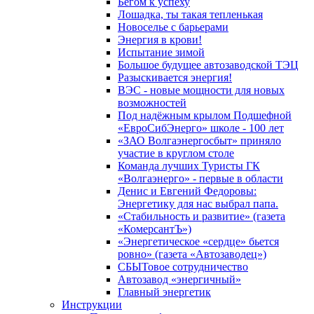
Бегом к успеху
Лошадка, ты такая тепленькая
Новоселье с барьерами
Энергия в крови!
Испытание зимой
Большое будущее автозаводской ТЭЦ
Разыскивается энергия!
ВЭС - новые мощности для новых
возможностей
Под надёжным крылом Подшефной
«ЕвроСибЭнерго» школе - 100 лет
«ЗАО Волгаэнергосбыт» приняло
участие в круглом столе
Команда лучших Туристы ГК
«Волгаэнерго» - первые в области
Денис и Евгений Федоровы:
Энергетику для нас выбрал папа.
«Стабильность и развитие» (газета
«КомерсантЪ»)
«Энергетическое «сердце» бьется
ровно» (газета «Автозаводец»)
СБЫТовое сотрудничество
Автозавод «энергичный»
Главный энергетик
Инструкции