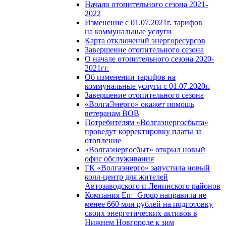
Начало отопительного сезона 2021-
2022
Изменение с 01.07.2021г. тарифов
на коммунальные услуги
Карта отключений энергоресурсов
Завершение отопительного сезона
О начале отопительного сезона 2020-
2021гг.
Об изменении тарифов на
коммунальные услуги с 01.07.2020г.
Завершение отопительного сезона
«ВолгаЭнерго» окажет помощь
ветеранам ВОВ
Потребителям «Волгаэнергосбыта»
проведут корректировку платы за
отопление
«Волгаэнергосбыт» открыл новый
офис обслуживания
ГК «Волгаэнерго» запустила новый
колл-центр для жителей
Автозаводского и Ленинского районов
Компания En+ Group направила не
менее 660 млн рублей на подготовку
своих энергетических активов в
Нижнем Новгороде к зим