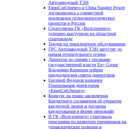
Автозаводской ТЭЦ
ЕвроСибЭнерго и China Yangtze Power
договорились о совместной
реализации гидроэнергетических
проектов в России
Спортсмены ГК «Волгаэнерго»
успешно выступили на областной
спартакиаде
Тендер на транспортное обслуживание
ГРС Автозаводской ТЭЦ запустят до
начала отопительного сезона
Директор по связям с органами
государственной власти En+ Group
Владимир Кирюхин избран
председателем совета директоров
Евгений Федоров назначен
Генеральным директором
«ЕвроСибЭнерго»
Конкурс на право заключения
Кредитного соглашения об открытие
кредитной линии и договора
кредитования в форме овердрафт
В ГК «Волгаэнерго» стартовала
программа по развитию преемников на
управленческие позиции в