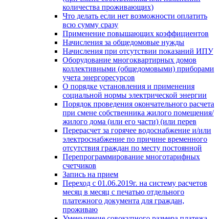
количества проживающих)
Что делать если нет возможности оплатить
всю сумму сразу
Применение повышающих коэффициентов
Начисления за общедомовые нужды
Начисления при отсутствии показаний ИПУ
Оборудование многоквартирных домов
коллективными (общедомовыми) приборами
учета энергоресурсов
О порядке установления и применения
социальной нормы электрической энергии
Порядок проведения окончательного расчета
при смене собственника жилого помещения/
жилого дома (или его части) (или перев
Перерасчет за горячее водоснабжение и/или
электроснабжение по причине временного
отсутствия граждан по месту постоянной
Перепрограммирование многотарифных
счетчиков
Запись на прием
Переход с 01.06.2019г. на систему расчетов
месяц в месяц с печатью отдельного
платежного документа для граждан,
проживаю
Уменьшение совокупного размера платежа