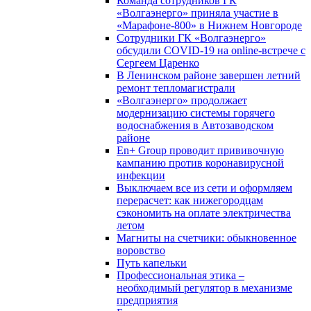
Команда сотрудников ГК
«Волгаэнерго» приняла участие в
«Марафоне-800» в Нижнем Новгороде
Сотрудники ГК «Волгаэнерго»
обсудили COVID-19 на online-встрече с
Сергеем Царенко
В Ленинском районе завершен летний
ремонт тепломагистрали
«Волгаэнерго» продолжает
модернизацию системы горячего
водоснабжения в Автозаводском
районе
En+ Group проводит прививочную
кампанию против коронавирусной
инфекции
Выключаем все из сети и оформляем
перерасчет: как нижегородцам
сэкономить на оплате электричества
летом
Магниты на счетчики: обыкновенное
воровство
Путь капельки
Профессиональная этика –
необходимый регулятор в механизме
предприятия