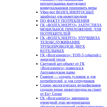
неплательщики вынуждают
коммунальщиков принимать меры
Viber-бот ВОЛГАЭНЕРГОСБЫТ
заработал для нижегородцев
ПО ФАКТУ ПОТРЕБЛЕНИЯ
ГК «ВОЛГАЭНЕРГО» ЗАПУСТИЛА
МОБИЛЬНОЕ ПРИЛОЖЕНИЕ ДЛЯ
ПОТРЕБИТЕЛЕЙ
ГК «ВОЛГАЭНЕРГО» УЛУЧШИЛА
ТЕХОБСЛУЖИВАНИЕ
ТРУБОПРОВОДОВ ДВУХ
КОТЕЛЬНЫХ
ГК «Волгаэнерго»: ТОП-5 событий с
энергией тепла
Световой арт-объект от ГК
«Волгаэнерго» появился в
Автозаводском парке
Главное — создать условия: и для
потребителей, и для сотрудников
Серию экологических мультфильмов
создали юные нижегородцы на грант
от En+ Group
ГК «Волгаэнерго» завершила
очередной этап модернизации
объектов внутренней инфраструктуры