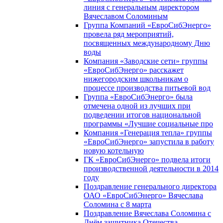
линия с генеральным директором
Вячеславом Соломиным
Группа Компаний «ЕвроСибЭнерго»
провела ряд мероприятий,
посвященных международному Дню
воды
Компания «Заводские сети» группы
«ЕвроСибЭнерго» расскажет
нижегородским школьникам о
процессе производства питьевой вод
Группа «ЕвроСибЭнерго» была
отмечена одной из лучших при
подведении итогов национальной
программы «Лучшие социальные про
Компания «Генерация тепла» группы
«ЕвроСибЭнерго» запустила в работу
новую котельную
ГК «ЕвроСибЭнерго» подвела итоги
производственной деятельности в 2014
году
Поздравление генерального директора
ОАО «ЕвроСибЭнерго» Вячеслава
Соломина с 8 марта
Поздравление Вячеслава Соломина с
Днём защитника Отечества