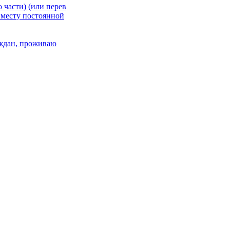
 части) (или перев
 месту постоянной
раждан, проживаю