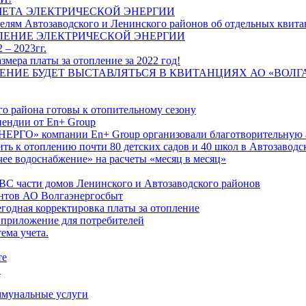
ЧЕТА ЭЛЕКТРИЧЕСКОЙ ЭНЕРГИИ
лям Автозаводского и Ленинского районов об отдельных квитан
ЛЕНИЕ ЭЛЕКТРИЧЕСКОЙ ЭНЕРГИИ
 – 2023гг.
ера платы за отопление за 2022 год!
ПЛЕНИЕ БУДЕТ ВЫСТАВЛЯТЬСЯ В КВИТАНЦИЯХ АО «ВОЛ
о района готовы к отопительному сезону
ендии от En+ Group
РГО» компании En+ Group организовали благотворительную а
ть к отоплению почти 80 детских садов и 40 школ в Автозавод
ее водоснабжение» на расчеты «месяц в месяц»
ВС части домов Ленинского и Автозаводского районов
нтов АО Волгаэнергосбыт
годная корректировка платы за отопление
 приложение для потребителей
ема учета.
те
"
оммунальные услуги