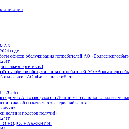
организаций
 MAX.
2024 году
работы офисов обслуживания потребителей АО «Волгаэнергосбыт
25гг.
рить лжеэнергетикам!
к работы офисов обслуживания потребителей АО «Волгаэнергосб
работы офисов АО «Волгаэнергосбыт»
 – 2024гг.
ых домов Автозаводского и Ленинского районов заплатят меньш
лению жалоб на качество электроснабжения
 получи»
си долги и подарок получи!»
24гг.
ЕГО ВОДОСНАБЖЕНИЯ!
И!