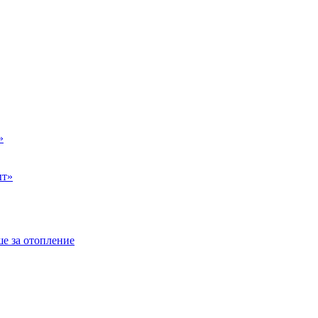
»
ыт»
е за отопление