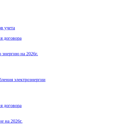
в учета
я договора
 энергию на 2026г.
бления электроэнергии
я договора
е на 2026г.