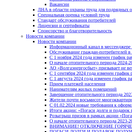
Вакансии
ЛНА в области охраны труда для подрядных 
Специальная оценка условий труда
Стандарт обслуживания потребителей
Лицензии и сертификаты
Спонсорство и благотворительность
Новости компании
Новости компании
Информационный канал в мессенджере
Обслуживание граждан-потребителей в 
С 1 ноября 2024 года изменен график 
О начале отопительного периода 2024-20
АО «Волгаэнергосбыт» призывает не ве
С 1 сентября 2024 года изменен графи
С 1 августа 2024 года изменен график 
Прием платежей населения
Нанимателям жилых помещений
Завершение отопительного периода 2023
Жители почти восьмисот многоквартирн
С 01.02.2024 новые требования к оформ
Итоги акции: «Погаси долги и подарок
Розыгрыш призов в рамках акции «Пога
О начале отопительного периода 2023-20
ВНИМАНИЕ! ОТКЛЮЧЕНИЕ ГОРЯЧ
ПОГАСИ ДОЛГИ И ПОДАРОК ПОЛУЧ