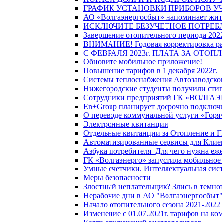
ГРАФИК УСТАНОВКИ ПРИБОРОВ У
АО «Волгаэнергосбыт» напоминает жите
ИСКЛЮЧИТЕ БЕЗУЧЕТНОЕ ПОТРЕБ
Завершение отопительного периода 2022
ВНИМАНИЕ! Годовая корректировка разм
С ФЕВРАЛЯ 2023г. ПЛАТА ЗА ОТО
Обновите мобильное приложение!
Повышение тарифов в 1 декабря 2022г.
Системы теплоснабжения Автозаводског
Нижегородские студенты получили стип
Сотрудники предприятий ГК «ВОЛГАЭНЕ
En+Group планирует досрочно подключи
О переводе коммунальной услуги «Горяч
Электронные квитанции
Отдельные квитанции за Отопление и Г
Автоматизированные сервисы для Клие
Азбука потребителя_Для чего нужна еже
ГК «Волгаэнерго» запустила мобильное
Умные счетчики. Интеллектуальная сист
Меры безопасности
Злостный неплательщик? Злись в темно
Нерабочие дни в АО "Волгаэнергосбыт
Начало отопительного сезона 2021-2022
Изменение с 01.07.2021г. тарифов на к