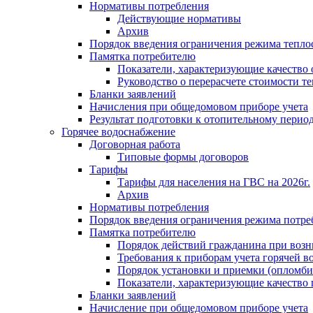
Нормативы потребления
Действующие нормативы
Архив
Порядок введения ограничения режима тепл
Памятка потребителю
Показатели, характеризующие качество
Руководство о перерасчете стоимости т
Бланки заявлений
Начисления при общедомовом приборе учета
Результат подготовки к отопительному перио
Горячее водоснабжение
Договорная работа
Типовые формы договоров
Тарифы
Тарифы для населения на ГВС на 2026г.
Архив
Нормативы потребления
Порядок введения ограничения режима потре
Памятка потребителю
Порядок действий гражданина при возн
Требования к приборам учета горячей в
Порядок установки и приемки (опломби
Показатели, характеризующие качество
Бланки заявлений
Начисление при общедомовом приборе учета