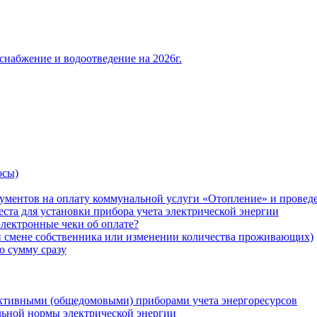
снабжение и водоотведение на 2026г.
осы)
ументов на оплату коммунальной услуги «Отопление» и проведе
ста для установки прибора учета электрической энергии
лектронные чеки об оплате?
ри смене собственника или изменении количества проживающих)
ю сумму сразу
ктивными (общедомовыми) приборами учета энергоресурсов
льной нормы электрической энергии