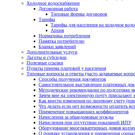
Холодное водоснабжение
Договорная работа
Типовые формы договоров
Тарифы
Тарифы для населения на холодное водо
Архив
Нормативы потребления
Памятка потребителю
Бланки заявлений
Дополнительные услуги
Льготы и субсидии
Полезные ссылки
Пункты приема платежей у населения
Типовые вопросы и ответы (часто задаваемые вопр
Способы получения документов
Самостоятельное выставление платежных док
Методические рекомендации по подготовке ме
Зачем мне на электронную почту присылают э
Как внести изменения по лицевому счету (п
Что делать если нет возможности оплатить вс
Применение повышающих коэффициентов
Начисления за общедомовые нужды
Начисления при отсутствии показаний ИПУ
Оборудование многоквартирных домов колле
О порядке установления и применения социа