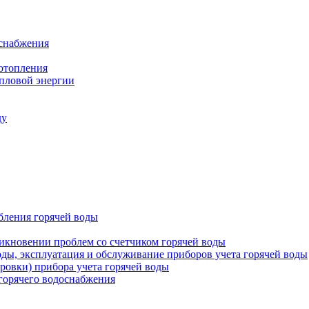
оснабжения
 отопления
епловой энергии
ду
бления горячей воды
икновении проблем со счетчиком горячей воды
оды, эксплуатация и обслуживание приборов учета горячей воды
ровки) прибора учета горячей воды
 горячего водоснабжения