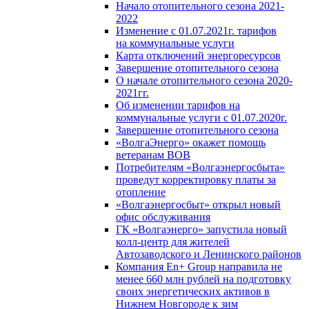
Начало отопительного сезона 2021-
2022
Изменение с 01.07.2021г. тарифов
на коммунальные услуги
Карта отключений энергоресурсов
Завершение отопительного сезона
О начале отопительного сезона 2020-
2021гг.
Об изменении тарифов на
коммунальные услуги с 01.07.2020г.
Завершение отопительного сезона
«ВолгаЭнерго» окажет помощь
ветеранам ВОВ
Потребителям «Волгаэнергосбыта»
проведут корректировку платы за
отопление
«Волгаэнергосбыт» открыл новый
офис обслуживания
ГК «Волгаэнерго» запустила новый
колл-центр для жителей
Автозаводского и Ленинского районов
Компания En+ Group направила не
менее 660 млн рублей на подготовку
своих энергетических активов в
Нижнем Новгороде к зим