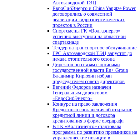
Автозаводской ТЭЦ
ЕвроСибЭнерго и China Yangtze Power
договорились о совместной
реализации гидроэнергетических
проектов в России
Спортсмены ГК «Волгаэнерго»
успешно выступили на областной
спартакиаде
Тендер на транспортное обслуживание
ГРС Автозаводской ТЭЦ запустят до
начала отопительного сезона
Директор по связям с органами
государственной власти En+ Group
Владимир Кирюхин избран
председателем совета директоров
Евгений Федоров назначен
Генеральным директором
«ЕвроСибЭнерго»
Конкурс на право заключения
Кредитного соглашения об открытие
кредитной линии и договора
кредитования в форме овердрафт
В ГК «Волгаэнерго» стартовала
программа по развитию преемников на
управленческие позиции в