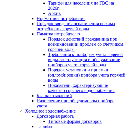
Тарифы для населения на ГВС на
2026г.
Архив
Нормативы потребления
Порядок введения ограничения режима
потребления горячей воды
Памятка потребителю
Порядок действий гражданина при
возникновении проблем со счетчиком
горячей воды
Требования к приборам учета горячей
воды, эксплуатация и обслуживание
приборов учета горячей воды
Порядок установки и приемки
(опломбировки) прибора учета горячей
воды
Показатели, характеризующие
качество горячего водоснабжения
Бланки заявлений
Начисление при общедомовом приборе
учета
Холодное водоснабжение
Договорная работа
Типовые формы договоров
Тарифы