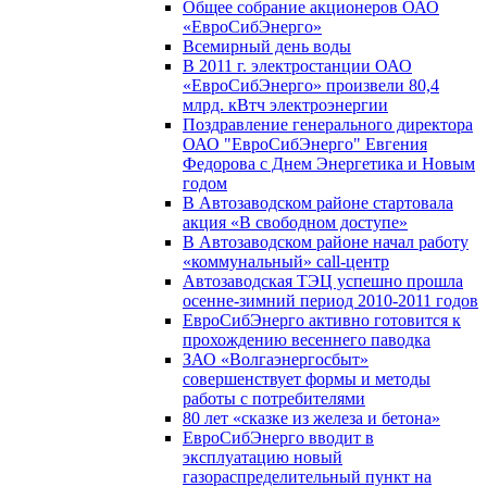
Общее собрание акционеров ОАО
«ЕвроСибЭнерго»
Всемирный день воды
В 2011 г. электростанции ОАО
«ЕвроСибЭнерго» произвели 80,4
млрд. кВтч электроэнергии
Поздравление генерального директора
ОАО "ЕвроСибЭнерго" Евгения
Федорова с Днем Энергетика и Новым
годом
В Автозаводском районе стартовала
акция «В свободном доступе»
В Автозаводском районе начал работу
«коммунальный» call-центр
Автозаводская ТЭЦ успешно прошла
осенне-зимний период 2010-2011 годов
ЕвроСибЭнерго активно готовится к
прохождению весеннего паводка
ЗАО «Волгаэнергосбыт»
совершенствует формы и методы
работы с потребителями
80 лет «сказке из железа и бетона»
ЕвроСибЭнерго вводит в
эксплуатацию новый
газораспределительный пункт на