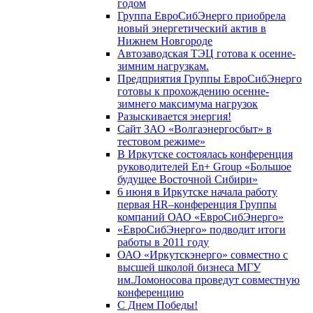
годом
Группа ЕвроСибЭнерго приобрела
новый энергетический актив в
Нижнем Новгороде
Автозаводская ТЭЦ готова к осенне-
зимним нагрузкам.
Предприятия Группы ЕвроСибЭнерго
готовы к прохождению осенне-
зимнего максимума нагрузок
Разыскивается энергия!
Сайт ЗАО «Волгаэнергосбыт» в
тестовом режиме»
В Иркутске состоялась конференция
руководителей En+ Group «Большое
будущее Восточной Сибири»
6 июня в Иркутске начала работу
первая HR–конференция Группы
компаний ОАО «ЕвроСибЭнерго»
«ЕвроСибЭнерго» подводит итоги
работы в 2011 году
ОАО «Иркутскэнерго» совместно с
высшей школой бизнеса МГУ
им.Ломоносова проведут совместную
конференцию
С Днем Победы!