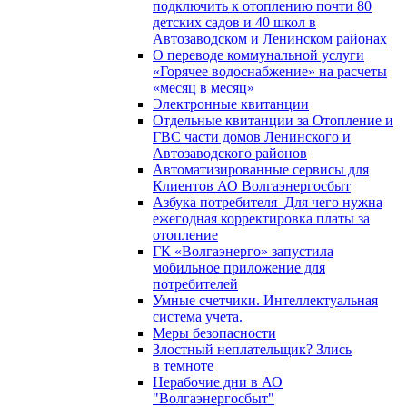
подключить к отоплению почти 80
детских садов и 40 школ в
Автозаводском и Ленинском районах
О переводе коммунальной услуги
«Горячее водоснабжение» на расчеты
«месяц в месяц»
Электронные квитанции
Отдельные квитанции за Отопление и
ГВС части домов Ленинского и
Автозаводского районов
Автоматизированные сервисы для
Клиентов АО Волгаэнергосбыт
Азбука потребителя_Для чего нужна
ежегодная корректировка платы за
отопление
ГК «Волгаэнерго» запустила
мобильное приложение для
потребителей
Умные счетчики. Интеллектуальная
система учета.
Меры безопасности
Злостный неплательщик? Злись
в темноте
Нерабочие дни в АО
"Волгаэнергосбыт"