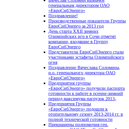
Вячеслав Соломин назначен
генеральным директором ОАО
«ЕвроСибЭнерго»
Поздравление!
Производственные показатели Группы
ЕвроСибЭнерго за 2013 год
День старта XXII зимних
Олимпийских игр в Сочи отметят
компании, входящие в Группу
ЕвроСибЭнерго
Представители ЕвроСибЭнерго стали
участниками эстафеты Олимпийского
огня
Поздравление Вячеслава Соломина,
и.о. генерального директора ОАО
«ЕвроСибЭнерго»
Предприятия группы
«ЕвроСибЭнерго» получили паспорта
готовности к работе в осенне-зимний
период максимума нагрузок 2013-
Предприятия Группы
«ЕвроСибЭнерго» подошли к
отопительному сезону 2013-2014 гг. в
полной технической готовности
Прекращены полномочия ген.