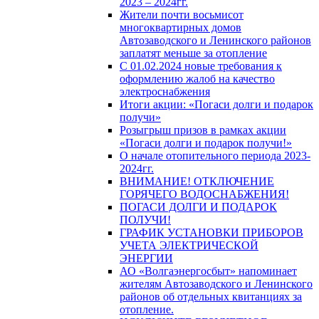
2023 – 2024гг.
Жители почти восьмисот
многоквартирных домов
Автозаводского и Ленинского районов
заплатят меньше за отопление
С 01.02.2024 новые требования к
оформлению жалоб на качество
электроснабжения
Итоги акции: «Погаси долги и подарок
получи»
Розыгрыш призов в рамках акции
«Погаси долги и подарок получи!»
О начале отопительного периода 2023-
2024гг.
ВНИМАНИЕ! ОТКЛЮЧЕНИЕ
ГОРЯЧЕГО ВОДОСНАБЖЕНИЯ!
ПОГАСИ ДОЛГИ И ПОДАРОК
ПОЛУЧИ!
ГРАФИК УСТАНОВКИ ПРИБОРОВ
УЧЕТА ЭЛЕКТРИЧЕСКОЙ
ЭНЕРГИИ
АО «Волгаэнергосбыт» напоминает
жителям Автозаводского и Ленинского
районов об отдельных квитанциях за
отопление.