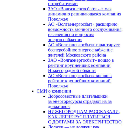
потребителями
ЗАО «Волгаэнергосбыт» - самая
динамично развивающаяся компания
Поволжья
АО «Волгаэнергосбыт» расширило
возможность заочного обслуживания
населения по вопросам
энергоснабжения
АО «Волгаэнергосбыт» гарантирует
бесперебойное энергоснабжение
жителей Московского района
ЗАО «Волгаэнергосбыт» вошло в
рейтинг крупнейших компаний
Нижегородской области
АО «Волгаэнергосбыт» вошло в
рейтинг крупнейших компаний
Поволжья
СМИ о компании
Добросовестные плательщики
за энергоресурсы страдают из-за
должников
НИЖЕГОРОДЦАМ РАССКАЗАЛИ,
КАК ЛЕГЧЕ РАСПЛАТИТЬСЯ
С ДОЛГАМИ ЗА ЭЛЕКТРИЧЕСТВО
Должен — не должен: как