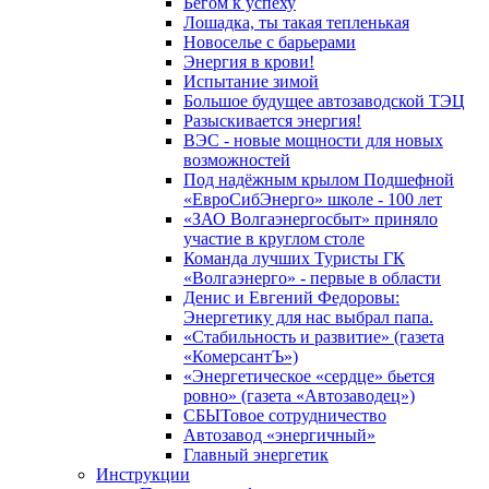
Бегом к успеху
Лошадка, ты такая тепленькая
Новоселье с барьерами
Энергия в крови!
Испытание зимой
Большое будущее автозаводской ТЭЦ
Разыскивается энергия!
ВЭС - новые мощности для новых
возможностей
Под надёжным крылом Подшефной
«ЕвроСибЭнерго» школе - 100 лет
«ЗАО Волгаэнергосбыт» приняло
участие в круглом столе
Команда лучших Туристы ГК
«Волгаэнерго» - первые в области
Денис и Евгений Федоровы:
Энергетику для нас выбрал папа.
«Стабильность и развитие» (газета
«КомерсантЪ»)
«Энергетическое «сердце» бьется
ровно» (газета «Автозаводец»)
СБЫТовое сотрудничество
Автозавод «энергичный»
Главный энергетик
Инструкции