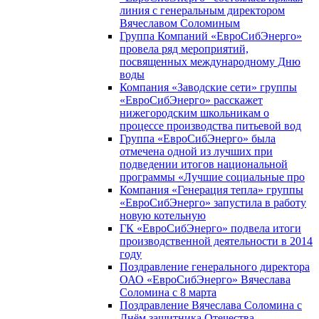
линия с генеральным директором
Вячеславом Соломиным
Группа Компаний «ЕвроСибЭнерго»
провела ряд мероприятий,
посвященных международному Дню
воды
Компания «Заводские сети» группы
«ЕвроСибЭнерго» расскажет
нижегородским школьникам о
процессе производства питьевой вод
Группа «ЕвроСибЭнерго» была
отмечена одной из лучших при
подведении итогов национальной
программы «Лучшие социальные про
Компания «Генерация тепла» группы
«ЕвроСибЭнерго» запустила в работу
новую котельную
ГК «ЕвроСибЭнерго» подвела итоги
производственной деятельности в 2014
году
Поздравление генерального директора
ОАО «ЕвроСибЭнерго» Вячеслава
Соломина с 8 марта
Поздравление Вячеслава Соломина с
Днём защитника Отечества