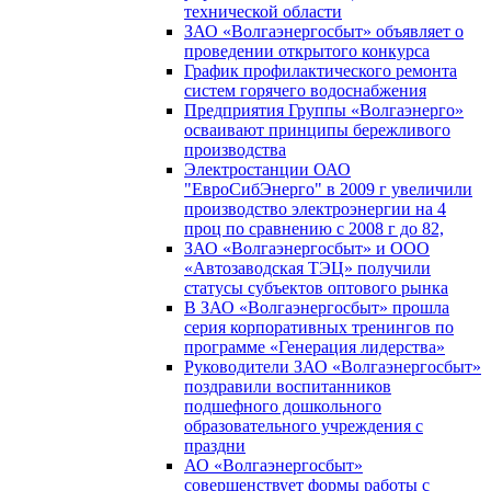
технической области
ЗАО «Волгаэнергосбыт» объявляет о
проведении открытого конкурса
График профилактического ремонта
систем горячего водоснабжения
Предприятия Группы «Волгаэнерго»
осваивают принципы бережливого
производства
Электростанции ОАО
"ЕвроСибЭнерго" в 2009 г увеличили
производство электроэнергии на 4
проц по сравнению с 2008 г до 82,
ЗАО «Волгаэнергосбыт» и ООО
«Автозаводская ТЭЦ» получили
статусы субъектов оптового рынка
В ЗАО «Волгаэнергосбыт» прошла
серия корпоративных тренингов по
программе «Генерация лидерства»
Руководители ЗАО «Волгаэнергосбыт»
поздравили воспитанников
подшефного дошкольного
образовательного учреждения с
праздни
АО «Волгаэнергосбыт»
совершенствует формы работы с