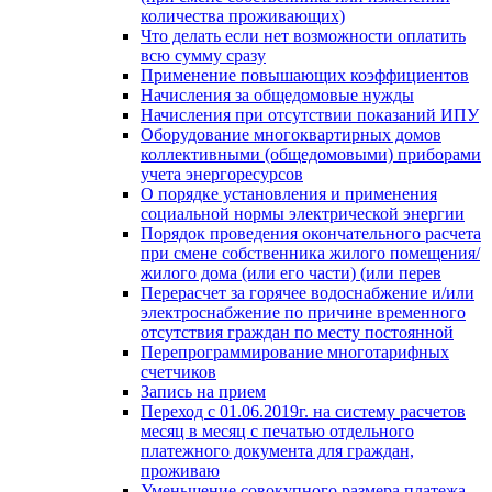
количества проживающих)
Что делать если нет возможности оплатить
всю сумму сразу
Применение повышающих коэффициентов
Начисления за общедомовые нужды
Начисления при отсутствии показаний ИПУ
Оборудование многоквартирных домов
коллективными (общедомовыми) приборами
учета энергоресурсов
О порядке установления и применения
социальной нормы электрической энергии
Порядок проведения окончательного расчета
при смене собственника жилого помещения/
жилого дома (или его части) (или перев
Перерасчет за горячее водоснабжение и/или
электроснабжение по причине временного
отсутствия граждан по месту постоянной
Перепрограммирование многотарифных
счетчиков
Запись на прием
Переход с 01.06.2019г. на систему расчетов
месяц в месяц с печатью отдельного
платежного документа для граждан,
проживаю
Уменьшение совокупного размера платежа