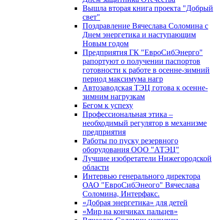
Вышла вторая книга проекта "Добрый
свет"
Поздравление Вячеслава Соломина с
Днем энергетика и наступающим
Новым годом
Предприятия ГК "ЕвроСибЭнерго"
рапортуют о получении паспортов
готовности к работе в осенне-зимний
период максимума нагр
Автозаводская ТЭЦ готова к осенне-
зимним нагрузкам
Бегом к успеху
Профессиональная этика –
необходимый регулятор в механизме
предприятия
Работы по пуску резервного
оборудования ООО "АТЭЦ"
Лучшие изобретатели Нижегородской
области
Интервью генерального директора
ОАО "ЕвроСибЭнеого" Вячеслава
Соломина, Интерфакс.
«Добрая энергетика» для детей
«Мир на кончиках пальцев»