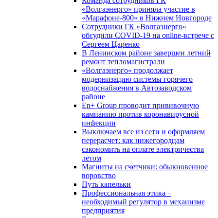
Команда сотрудников ГК
«Волгаэнерго» приняла участие в
«Марафоне-800» в Нижнем Новгороде
Сотрудники ГК «Волгаэнерго»
обсудили COVID-19 на online-встрече с
Сергеем Царенко
В Ленинском районе завершен летний
ремонт тепломагистрали
«Волгаэнерго» продолжает
модернизацию системы горячего
водоснабжения в Автозаводском
районе
En+ Group проводит прививочную
кампанию против коронавирусной
инфекции
Выключаем все из сети и оформляем
перерасчет: как нижегородцам
сэкономить на оплате электричества
летом
Магниты на счетчики: обыкновенное
воровство
Путь капельки
Профессиональная этика –
необходимый регулятор в механизме
предприятия