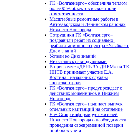
ГК «Волгаэнерго» обеспечила теплом
более 95% объектов в своей зоне
ответственности
Масштабные ремонтные работы в
Автозаводском и Ленинском районах
Нижнего Новгорода
Сотрудники ГК «Волгаэнерго»
поздравили ребят из социально-
реабилитационного центра «Улыбка» с
Днем знаний
Успели ко Дню знаний
Не остались равнодушными
В программе «ДЕНЬ ЗА ДНЕМ» на ТК
ННТВ принимает участие Е.А.
Костина - начальник службы
энергоконтроля
ГК «Волгаэнерго» предупреждает о
действиях мошенников в Нижнем
Новгороде
ГК «Волгаэнерго» начинает выпуск
отдельных квитанций на отопление
En+ Group информирует жителей
Нижнего Новгорода о необходимости
проведения своевременной поверки
приборов учета