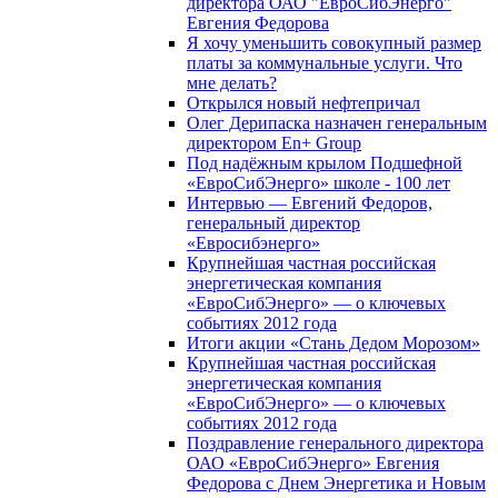
директора ОАО "ЕвроСибЭнерго"
Евгения Федорова
Я хочу уменьшить совокупный размер
платы за коммунальные услуги. Что
мне делать?
Открылся новый нефтепричал
Олег Дерипаска назначен генеральным
директором En+ Group
Под надёжным крылом Подшефной
«ЕвроСибЭнерго» школе - 100 лет
Интервью — Евгений Федоров,
генеральный директор
«Евросибэнерго»
Крупнейшая частная российская
энергетическая компания
«ЕвроСибЭнерго» — о ключевых
событиях 2012 года
Итоги акции «Стань Дедом Морозом»
Крупнейшая частная российская
энергетическая компания
«ЕвроСибЭнерго» — о ключевых
событиях 2012 года
Поздравление генерального директора
ОАО «ЕвроСибЭнерго» Евгения
Федорова с Днем Энергетика и Новым