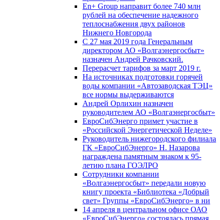
En+ Group направит более 740 млн
рублей на обеспечение надежного
теплоснабжения двух районов
Нижнего Новгорода
С 27 мая 2019 года Генеральным
директором АО «Волгаэнергосбыт»
назначен Андрей Рачковский.
Перерасчет тарифов за март 2019 г.
На источниках подготовки горячей
воды компании «Автозаводская ТЭЦ»
все нормы выдерживаются
Андрей Орлихин назначен
руководителем АО «Волгаэнергосбыт»
ЕвроСибЭнерго примет участие в
«Российской Энергетической Неделе»
Руководитель нижегородского филиала
ГК «ЕвроСибЭнерго» Н. Назарова
награждена памятным знаком к 95-
летию плана ГОЭЛРО
Сотрудники компании
«Волгаэнергосбыт» передали новую
книгу проекта «Библиотека «Добрый
свет» Группы «ЕвроСибЭнерго» в ни
14 апреля в центральном офисе ОАО
«ЕвроСибЭнерго» состоялась прямая