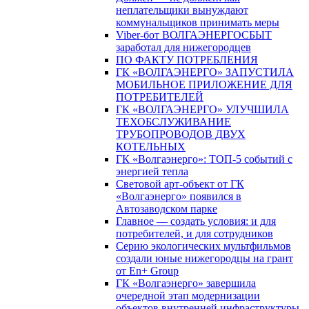
неплательщики вынуждают
коммунальщиков принимать меры
Viber-бот ВОЛГАЭНЕРГОСБЫТ
заработал для нижегородцев
ПО ФАКТУ ПОТРЕБЛЕНИЯ
ГК «ВОЛГАЭНЕРГО» ЗАПУСТИЛА
МОБИЛЬНОЕ ПРИЛОЖЕНИЕ ДЛЯ
ПОТРЕБИТЕЛЕЙ
ГК «ВОЛГАЭНЕРГО» УЛУЧШИЛА
ТЕХОБСЛУЖИВАНИЕ
ТРУБОПРОВОДОВ ДВУХ
КОТЕЛЬНЫХ
ГК «Волгаэнерго»: ТОП-5 событий с
энергией тепла
Световой арт-объект от ГК
«Волгаэнерго» появился в
Автозаводском парке
Главное — создать условия: и для
потребителей, и для сотрудников
Серию экологических мультфильмов
создали юные нижегородцы на грант
от En+ Group
ГК «Волгаэнерго» завершила
очередной этап модернизации
объектов внутренней инфраструктуры