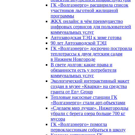
ГК «Волгаэнерго» расширила список
участников льготной жилищной
программы
ЖКХ онлайн: в чём преимущество
цифровых сервисов для пользователей
коммунальных услуг
Автозаводская ТЭЦ к зиме готова
90 лет Автозаводской ТЭЦ
ГК «Волгаэнерго» досрочно построила
теплотрассы к двум детским садам
в Нижнем Новгороде
В свете долгов: какие права и
обязанности есть у потребителя
коммунальных услуг
Экологический интерактивный макет
создан в музее «Кварки» на средства
гранта от En+ Group
Тепловые насосные станции ГК
«Волгаэнерго» стали арт-объектами
«Сделаем мир лучше». Нижегородцы
убрали с берега озера больше 700 кг
мусора
ГК «Волгаэнерго» помогла
первоклассникам собраться в школу