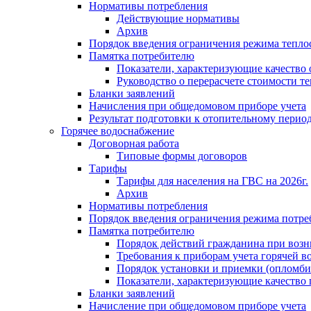
Нормативы потребления
Действующие нормативы
Архив
Порядок введения ограничения режима тепл
Памятка потребителю
Показатели, характеризующие качество
Руководство о перерасчете стоимости т
Бланки заявлений
Начисления при общедомовом приборе учета
Результат подготовки к отопительному перио
Горячее водоснабжение
Договорная работа
Типовые формы договоров
Тарифы
Тарифы для населения на ГВС на 2026г.
Архив
Нормативы потребления
Порядок введения ограничения режима потре
Памятка потребителю
Порядок действий гражданина при возн
Требования к приборам учета горячей в
Порядок установки и приемки (опломби
Показатели, характеризующие качество
Бланки заявлений
Начисление при общедомовом приборе учета