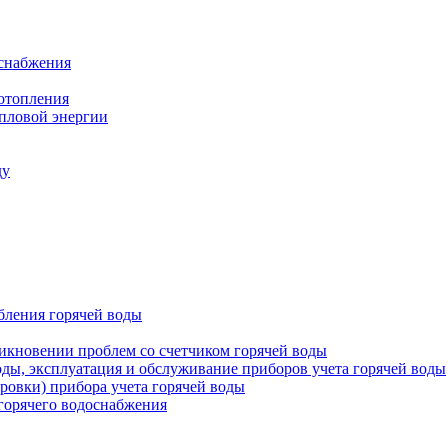
оснабжения
 отопления
епловой энергии
ду
бления горячей воды
икновении проблем со счетчиком горячей воды
оды, эксплуатация и обслуживание приборов учета горячей воды
ровки) прибора учета горячей воды
 горячего водоснабжения