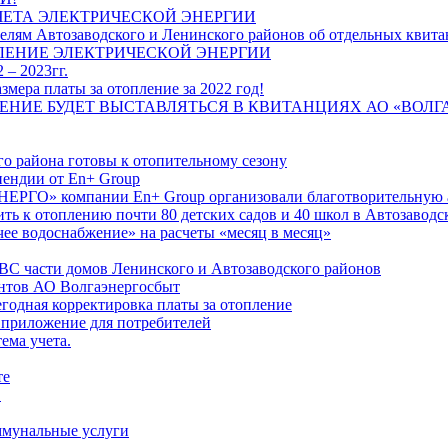
ЧЕТА ЭЛЕКТРИЧЕСКОЙ ЭНЕРГИИ
лям Автозаводского и Ленинского районов об отдельных квитан
ЛЕНИЕ ЭЛЕКТРИЧЕСКОЙ ЭНЕРГИИ
 – 2023гг.
ера платы за отопление за 2022 год!
ПЛЕНИЕ БУДЕТ ВЫСТАВЛЯТЬСЯ В КВИТАНЦИЯХ АО «ВОЛ
о района готовы к отопительному сезону
ендии от En+ Group
РГО» компании En+ Group организовали благотворительную а
ть к отоплению почти 80 детских садов и 40 школ в Автозавод
ее водоснабжение» на расчеты «месяц в месяц»
ВС части домов Ленинского и Автозаводского районов
нтов АО Волгаэнергосбыт
годная корректировка платы за отопление
 приложение для потребителей
ема учета.
те
"
оммунальные услуги