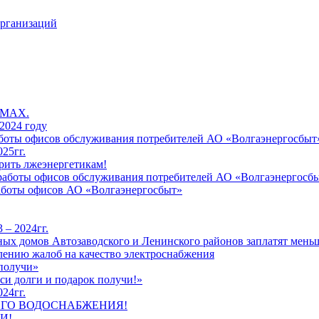
организаций
 MAX.
2024 году
работы офисов обслуживания потребителей АО «Волгаэнергосбыт
25гг.
рить лжеэнергетикам!
к работы офисов обслуживания потребителей АО «Волгаэнергосб
работы офисов АО «Волгаэнергосбыт»
 – 2024гг.
ых домов Автозаводского и Ленинского районов заплатят меньш
лению жалоб на качество электроснабжения
 получи»
си долги и подарок получи!»
24гг.
ЕГО ВОДОСНАБЖЕНИЯ!
И!