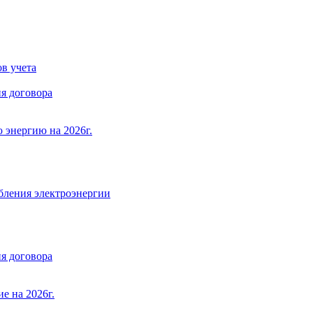
в учета
я договора
 энергию на 2026г.
бления электроэнергии
я договора
е на 2026г.