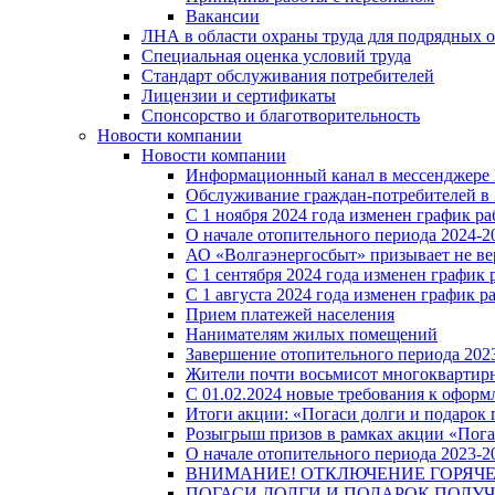
Вакансии
ЛНА в области охраны труда для подрядных 
Специальная оценка условий труда
Стандарт обслуживания потребителей
Лицензии и сертификаты
Спонсорство и благотворительность
Новости компании
Новости компании
Информационный канал в мессенджере
Обслуживание граждан-потребителей в 
С 1 ноября 2024 года изменен график 
О начале отопительного периода 2024-20
АО «Волгаэнергосбыт» призывает не ве
С 1 сентября 2024 года изменен графи
С 1 августа 2024 года изменен график 
Прием платежей населения
Нанимателям жилых помещений
Завершение отопительного периода 2023
Жители почти восьмисот многоквартирн
С 01.02.2024 новые требования к оформ
Итоги акции: «Погаси долги и подарок
Розыгрыш призов в рамках акции «Пога
О начале отопительного периода 2023-20
ВНИМАНИЕ! ОТКЛЮЧЕНИЕ ГОРЯЧ
ПОГАСИ ДОЛГИ И ПОДАРОК ПОЛУЧ