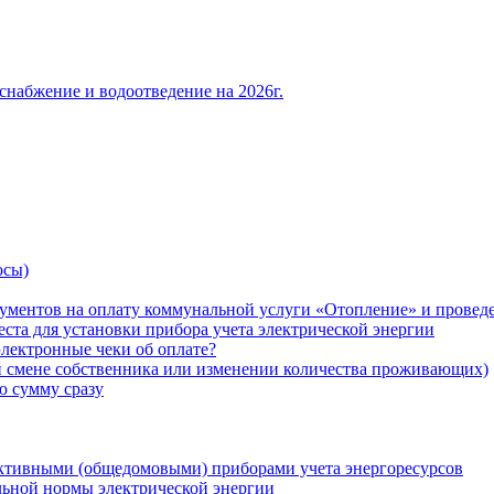
снабжение и водоотведение на 2026г.
осы)
ументов на оплату коммунальной услуги «Отопление» и проведе
ста для установки прибора учета электрической энергии
лектронные чеки об оплате?
ри смене собственника или изменении количества проживающих)
ю сумму сразу
ктивными (общедомовыми) приборами учета энергоресурсов
льной нормы электрической энергии