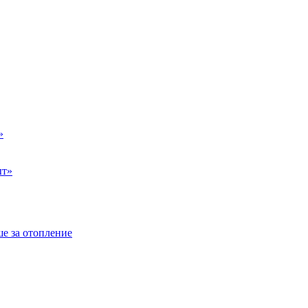
»
ыт»
е за отопление