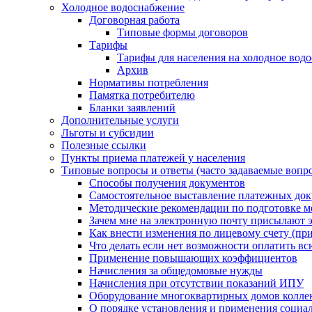
Холодное водоснабжение
Договорная работа
Типовые формы договоров
Тарифы
Тарифы для населения на холодное водо
Архив
Нормативы потребления
Памятка потребителю
Бланки заявлений
Дополнительные услуги
Льготы и субсидии
Полезные ссылки
Пункты приема платежей у населения
Типовые вопросы и ответы (часто задаваемые вопр
Способы получения документов
Самостоятельное выставление платежных док
Методические рекомендации по подготовке ме
Зачем мне на электронную почту присылают э
Как внести изменения по лицевому счету (п
Что делать если нет возможности оплатить вс
Применение повышающих коэффициентов
Начисления за общедомовые нужды
Начисления при отсутствии показаний ИПУ
Оборудование многоквартирных домов колле
О порядке установления и применения социа