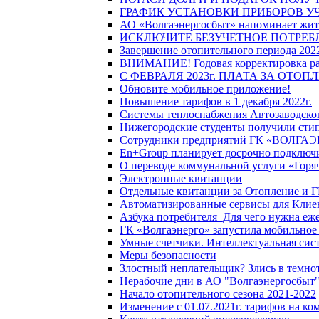
ГРАФИК УСТАНОВКИ ПРИБОРОВ У
АО «Волгаэнергосбыт» напоминает жите
ИСКЛЮЧИТЕ БЕЗУЧЕТНОЕ ПОТРЕБ
Завершение отопительного периода 2022
ВНИМАНИЕ! Годовая корректировка разм
С ФЕВРАЛЯ 2023г. ПЛАТА ЗА ОТО
Обновите мобильное приложение!
Повышение тарифов в 1 декабря 2022г.
Системы теплоснабжения Автозаводског
Нижегородские студенты получили стип
Сотрудники предприятий ГК «ВОЛГАЭНЕ
En+Group планирует досрочно подключи
О переводе коммунальной услуги «Горяч
Электронные квитанции
Отдельные квитанции за Отопление и Г
Автоматизированные сервисы для Клие
Азбука потребителя_Для чего нужна еже
ГК «Волгаэнерго» запустила мобильное
Умные счетчики. Интеллектуальная сист
Меры безопасности
Злостный неплательщик? Злись в темно
Нерабочие дни в АО "Волгаэнергосбыт
Начало отопительного сезона 2021-2022
Изменение с 01.07.2021г. тарифов на к