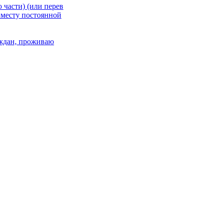
 части) (или перев
 месту постоянной
раждан, проживаю