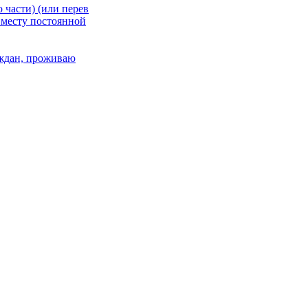
 части) (или перев
 месту постоянной
раждан, проживаю