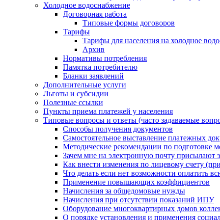
Холодное водоснабжение
Договорная работа
Типовые формы договоров
Тарифы
Тарифы для населения на холодное водо
Архив
Нормативы потребления
Памятка потребителю
Бланки заявлений
Дополнительные услуги
Льготы и субсидии
Полезные ссылки
Пункты приема платежей у населения
Типовые вопросы и ответы (часто задаваемые вопр
Способы получения документов
Самостоятельное выставление платежных док
Методические рекомендации по подготовке ме
Зачем мне на электронную почту присылают э
Как внести изменения по лицевому счету (п
Что делать если нет возможности оплатить вс
Применение повышающих коэффициентов
Начисления за общедомовые нужды
Начисления при отсутствии показаний ИПУ
Оборудование многоквартирных домов колле
О порядке установления и применения социа