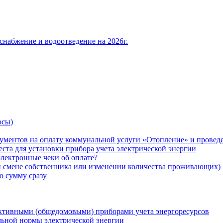
снабжение и водоотведение на 2026г.
осы)
ументов на оплату коммунальной услуги «Отопление» и проведе
ста для установки прибора учета электрической энергии
лектронные чеки об оплате?
ри смене собственника или изменении количества проживающих)
ю сумму сразу
ктивными (общедомовыми) приборами учета энергоресурсов
льной нормы электрической энергии