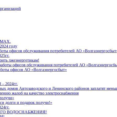
организаций
 MAX.
2024 году
работы офисов обслуживания потребителей АО «Волгаэнергосбыт
25гг.
рить лжеэнергетикам!
к работы офисов обслуживания потребителей АО «Волгаэнергосб
работы офисов АО «Волгаэнергосбыт»
 – 2024гг.
ых домов Автозаводского и Ленинского районов заплатят меньш
лению жалоб на качество электроснабжения
 получи»
си долги и подарок получи!»
24гг.
ЕГО ВОДОСНАБЖЕНИЯ!
И!