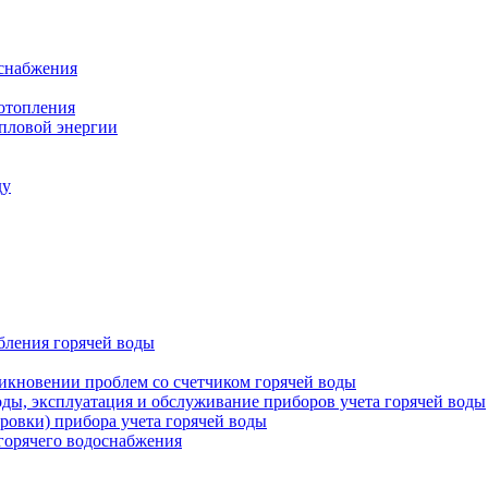
оснабжения
 отопления
епловой энергии
ду
бления горячей воды
икновении проблем со счетчиком горячей воды
оды, эксплуатация и обслуживание приборов учета горячей воды
ровки) прибора учета горячей воды
 горячего водоснабжения