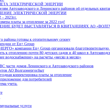
ЧЕТА ЭЛЕКТРИЧЕСКОЙ ЭНЕРГИИ
лям Автозаводского и Ленинского районов об отдельных квитан
ЛЕНИЕ ЭЛЕКТРИЧЕСКОЙ ЭНЕРГИИ
 – 2023гг.
ера платы за отопление за 2022 год!
ПЛЕНИЕ БУДЕТ ВЫСТАВЛЯТЬСЯ В КВИТАНЦИЯХ АО «ВОЛ
о района готовы к отопительному сезону
ендии от En+ Group
РГО» компании En+ Group организовали благотворительную а
ть к отоплению почти 80 детских садов и 40 школ в Автозавод
ее водоснабжение» на расчеты «месяц в месяц»
ВС части домов Ленинского и Автозаводского районов
нтов АО Волгаэнергосбыт
годная корректировка платы за отопление
 приложение для потребителей
ема учета.
те
"
оммунальные услуги