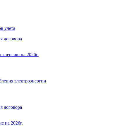
в учета
я договора
 энергию на 2026г.
бления электроэнергии
я договора
е на 2026г.