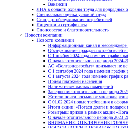
Вакансии
ЛНА в области охраны труда для подрядных 
Специальная оценка условий труда
Стандарт обслуживания потребителей
Лицензии и сертификаты
Спонсорство и благотворительность
Новости компании
Новости компании
Информационный канал в мессенджере
Обслуживание граждан-потребителей в 
С 1 ноября 2024 года изменен график 
О начале отопительного периода 2024-20
АО «Волгаэнергосбыт» призывает не ве
С 1 сентября 2024 года изменен графи
С 1 августа 2024 года изменен график 
Прием платежей населения
Нанимателям жилых помещений
Завершение отопительного периода 2023
Жители почти восьмисот многоквартирн
С 01.02.2024 новые требования к оформ
Итоги акции: «Погаси долги и подарок
Розыгрыш призов в рамках акции «Пога
О начале отопительного периода 2023-20
ВНИМАНИЕ! ОТКЛЮЧЕНИЕ ГОРЯЧ
ПОГАСИ ДОЛГИ И ПОДАРОК ПОЛУЧ