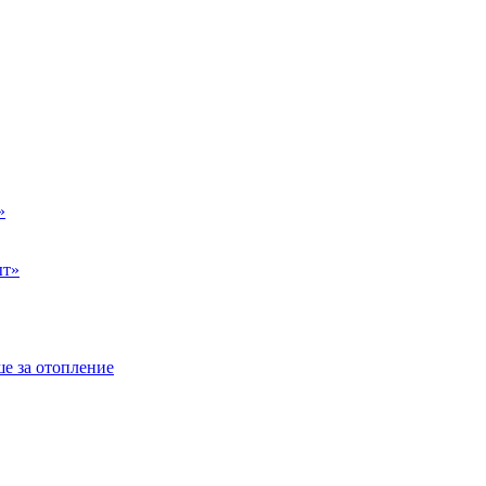
»
ыт»
е за отопление