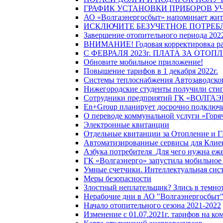
ГРАФИК УСТАНОВКИ ПРИБОРОВ У
АО «Волгаэнергосбыт» напоминает жите
ИСКЛЮЧИТЕ БЕЗУЧЕТНОЕ ПОТРЕБ
Завершение отопительного периода 2022
ВНИМАНИЕ! Годовая корректировка разм
С ФЕВРАЛЯ 2023г. ПЛАТА ЗА ОТО
Обновите мобильное приложение!
Повышение тарифов в 1 декабря 2022г.
Системы теплоснабжения Автозаводског
Нижегородские студенты получили стип
Сотрудники предприятий ГК «ВОЛГАЭНЕ
En+Group планирует досрочно подключи
О переводе коммунальной услуги «Горяч
Электронные квитанции
Отдельные квитанции за Отопление и Г
Автоматизированные сервисы для Клие
Азбука потребителя_Для чего нужна еже
ГК «Волгаэнерго» запустила мобильное
Умные счетчики. Интеллектуальная сист
Меры безопасности
Злостный неплательщик? Злись в темно
Нерабочие дни в АО "Волгаэнергосбыт
Начало отопительного сезона 2021-2022
Изменение с 01.07.2021г. тарифов на к