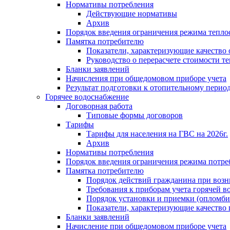
Нормативы потребления
Действующие нормативы
Архив
Порядок введения ограничения режима тепл
Памятка потребителю
Показатели, характеризующие качество
Руководство о перерасчете стоимости т
Бланки заявлений
Начисления при общедомовом приборе учета
Результат подготовки к отопительному перио
Горячее водоснабжение
Договорная работа
Типовые формы договоров
Тарифы
Тарифы для населения на ГВС на 2026г.
Архив
Нормативы потребления
Порядок введения ограничения режима потре
Памятка потребителю
Порядок действий гражданина при возн
Требования к приборам учета горячей в
Порядок установки и приемки (опломби
Показатели, характеризующие качество
Бланки заявлений
Начисление при общедомовом приборе учета