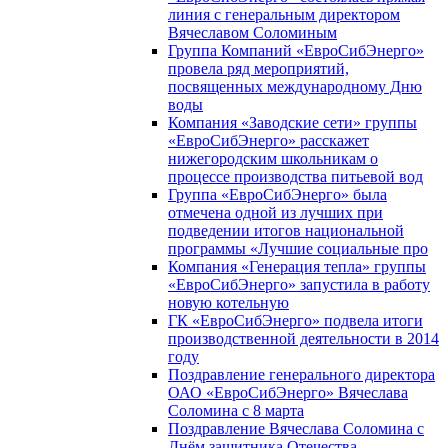
линия с генеральным директором
Вячеславом Соломиным
Группа Компаний «ЕвроСибЭнерго»
провела ряд мероприятий,
посвященных международному Дню
воды
Компания «Заводские сети» группы
«ЕвроСибЭнерго» расскажет
нижегородским школьникам о
процессе производства питьевой вод
Группа «ЕвроСибЭнерго» была
отмечена одной из лучших при
подведении итогов национальной
программы «Лучшие социальные про
Компания «Генерация тепла» группы
«ЕвроСибЭнерго» запустила в работу
новую котельную
ГК «ЕвроСибЭнерго» подвела итоги
производственной деятельности в 2014
году
Поздравление генерального директора
ОАО «ЕвроСибЭнерго» Вячеслава
Соломина с 8 марта
Поздравление Вячеслава Соломина с
Днём защитника Отечества