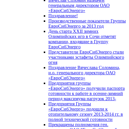
Вячеслав Соломин назначен
генеральным директором ОАО
«ЕвроСибЭнерго»
Поздравление!
Производственные показатели Группы
ЕвроСибЭнерго за 2013 год
День старта XXII зимних
Олимпийских игр в Сочи отметят
компании, входящие в Группу
ЕвроСибЭнерго
Представители ЕвроСибЭнерго стали
участниками эстафеты Олимпийского
огня
Поздравление Вячеслава Соломина,
и.о. генерального директора ОАО
«ЕвроСибЭнерго»
Предприятия группы
«ЕвроСибЭнерго» получили паспорта
готовности к работе в осенне-зимний
период максимума нагрузок 2013-
Предприятия Группы
«ЕвроСибЭнерго» подошли к
отопительному сезону 2013-2014 гг. в
полной технической готовности
Прекращены полномочия ген.