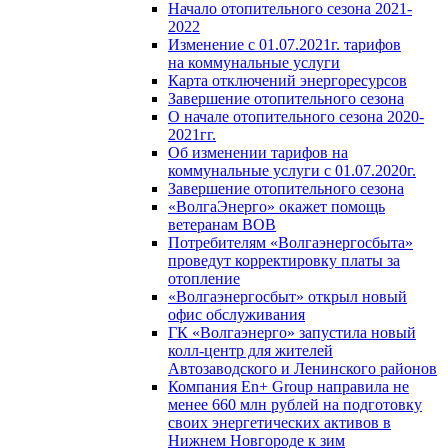
Начало отопительного сезона 2021-
2022
Изменение с 01.07.2021г. тарифов
на коммунальные услуги
Карта отключений энергоресурсов
Завершение отопительного сезона
О начале отопительного сезона 2020-
2021гг.
Об изменении тарифов на
коммунальные услуги с 01.07.2020г.
Завершение отопительного сезона
«ВолгаЭнерго» окажет помощь
ветеранам ВОВ
Потребителям «Волгаэнергосбыта»
проведут корректировку платы за
отопление
«Волгаэнергосбыт» открыл новый
офис обслуживания
ГК «Волгаэнерго» запустила новый
колл-центр для жителей
Автозаводского и Ленинского районов
Компания En+ Group направила не
менее 660 млн рублей на подготовку
своих энергетических активов в
Нижнем Новгороде к зим