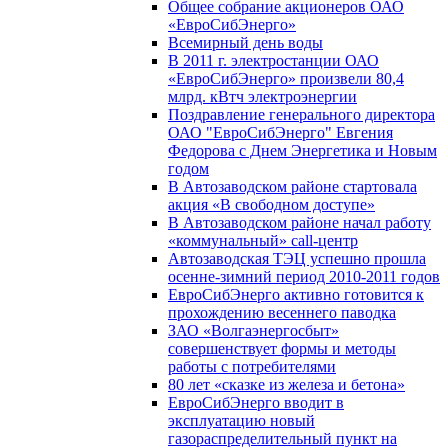
Общее собрание акционеров ОАО
«ЕвроСибЭнерго»
Всемирный день воды
В 2011 г. электростанции ОАО
«ЕвроСибЭнерго» произвели 80,4
млрд. кВтч электроэнергии
Поздравление генерального директора
ОАО "ЕвроСибЭнерго" Евгения
Федорова с Днем Энергетика и Новым
годом
В Автозаводском районе стартовала
акция «В свободном доступе»
В Автозаводском районе начал работу
«коммунальный» call-центр
Автозаводская ТЭЦ успешно прошла
осенне-зимний период 2010-2011 годов
ЕвроСибЭнерго активно готовится к
прохождению весеннего паводка
ЗАО «Волгаэнергосбыт»
совершенствует формы и методы
работы с потребителями
80 лет «сказке из железа и бетона»
ЕвроСибЭнерго вводит в
эксплуатацию новый
газораспределительный пункт на