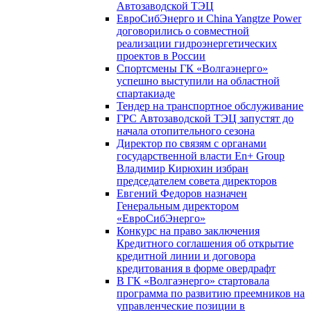
Автозаводской ТЭЦ
ЕвроСибЭнерго и China Yangtze Power
договорились о совместной
реализации гидроэнергетических
проектов в России
Спортсмены ГК «Волгаэнерго»
успешно выступили на областной
спартакиаде
Тендер на транспортное обслуживание
ГРС Автозаводской ТЭЦ запустят до
начала отопительного сезона
Директор по связям с органами
государственной власти En+ Group
Владимир Кирюхин избран
председателем совета директоров
Евгений Федоров назначен
Генеральным директором
«ЕвроСибЭнерго»
Конкурс на право заключения
Кредитного соглашения об открытие
кредитной линии и договора
кредитования в форме овердрафт
В ГК «Волгаэнерго» стартовала
программа по развитию преемников на
управленческие позиции в