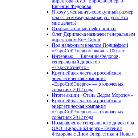
директора ОАО "ЕвроСибЭнерго"
Евгения Федорова
Я хочу уменьшить совокупный размер
платы за коммунальные услуги. Что
мне делать?
Открылся новый нефтепричал
Олег Дерипаска назначен генеральным
директором En+ Group
Под надёжным крылом Подшефной
«ЕвроСибЭнерго» школе - 100 лет
Интервью — Евгений Федоров,
генеральный директор
«Евросибэнерго»
Крупнейшая частная российская
энергетическая компания
«ЕвроСибЭнерго» — о ключевых
событиях 2012 года
Итоги акции «Стань Дедом Морозом»
Крупнейшая частная российская
энергетическая компания
«ЕвроСибЭнерго» — о ключевых
событиях 2012 года
Поздравление генерального директора
ОАО «ЕвроСибЭнерго» Евгения
Федорова с Днем Энергетика и Новым