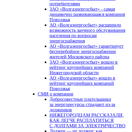
потребителями
ЗАО «Волгаэнергосбыт» - самая
динамично развивающаяся компания
Поволжья
АО «Волгаэнергосбыт» расширило
возможность заочного обслуживания
населения по вопросам
энергоснабжения
АО «Волгаэнергосбыт» гарантирует
бесперебойное энергоснабжение
жителей Московского района
ЗАО «Волгаэнергосбыт» вошло в
рейтинг крупнейших компаний
Нижегородской области
АО «Волгаэнергосбыт» вошло в
рейтинг крупнейших компаний
Поволжья
СМИ о компании
Добросовестные плательщики
за энергоресурсы страдают из-за
должников
НИЖЕГОРОДЦАМ РАССКАЗАЛИ,
КАК ЛЕГЧЕ РАСПЛАТИТЬСЯ
С ДОЛГАМИ ЗА ЭЛЕКТРИЧЕСТВО
Должен — не должен: как