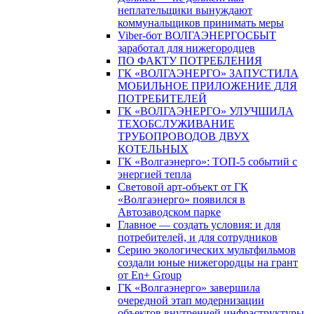
неплательщики вынуждают
коммунальщиков принимать меры
Viber-бот ВОЛГАЭНЕРГОСБЫТ
заработал для нижегородцев
ПО ФАКТУ ПОТРЕБЛЕНИЯ
ГК «ВОЛГАЭНЕРГО» ЗАПУСТИЛА
МОБИЛЬНОЕ ПРИЛОЖЕНИЕ ДЛЯ
ПОТРЕБИТЕЛЕЙ
ГК «ВОЛГАЭНЕРГО» УЛУЧШИЛА
ТЕХОБСЛУЖИВАНИЕ
ТРУБОПРОВОДОВ ДВУХ
КОТЕЛЬНЫХ
ГК «Волгаэнерго»: ТОП-5 событий с
энергией тепла
Световой арт-объект от ГК
«Волгаэнерго» появился в
Автозаводском парке
Главное — создать условия: и для
потребителей, и для сотрудников
Серию экологических мультфильмов
создали юные нижегородцы на грант
от En+ Group
ГК «Волгаэнерго» завершила
очередной этап модернизации
объектов внутренней инфраструктуры