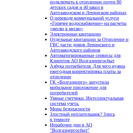
подключить к отоплению почти 80
детских садов и 40 школ в
Автозаводском и Ленинском районах
О переводе коммунальной услуги
«Горячее водоснабжение» на расчеты
«месяц в месяц»
Электронные квитанции
Отдельные квитанции за Отопление и
ГВС части домов Ленинского и
Автозаводского районов
Автоматизированные сервисы для
Клиентов АО Волгаэнергосбыт
Азбука потребителя_Для чего нужна
ежегодная корректировка платы за
отопление
ГК «Волгаэнерго» запустила
мобильное приложение для
потребителей
Умные счетчики. Интеллектуальная
система учета.
Меры безопасности
Злостный неплательщик? Злись
в темноте
Нерабочие дни в АО
"Волгаэнергосбыт"