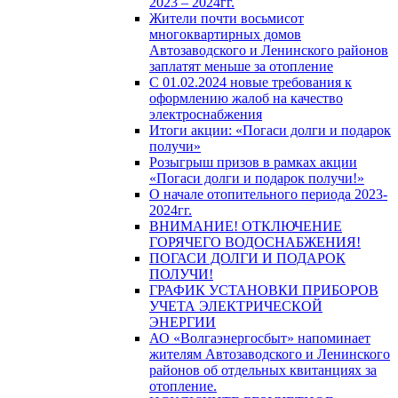
2023 – 2024гг.
Жители почти восьмисот
многоквартирных домов
Автозаводского и Ленинского районов
заплатят меньше за отопление
С 01.02.2024 новые требования к
оформлению жалоб на качество
электроснабжения
Итоги акции: «Погаси долги и подарок
получи»
Розыгрыш призов в рамках акции
«Погаси долги и подарок получи!»
О начале отопительного периода 2023-
2024гг.
ВНИМАНИЕ! ОТКЛЮЧЕНИЕ
ГОРЯЧЕГО ВОДОСНАБЖЕНИЯ!
ПОГАСИ ДОЛГИ И ПОДАРОК
ПОЛУЧИ!
ГРАФИК УСТАНОВКИ ПРИБОРОВ
УЧЕТА ЭЛЕКТРИЧЕСКОЙ
ЭНЕРГИИ
АО «Волгаэнергосбыт» напоминает
жителям Автозаводского и Ленинского
районов об отдельных квитанциях за
отопление.