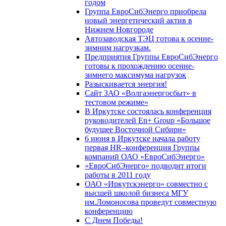
годом
Группа ЕвроСибЭнерго приобрела
новый энергетический актив в
Нижнем Новгороде
Автозаводская ТЭЦ готова к осенне-
зимним нагрузкам.
Предприятия Группы ЕвроСибЭнерго
готовы к прохождению осенне-
зимнего максимума нагрузок
Разыскивается энергия!
Сайт ЗАО «Волгаэнергосбыт» в
тестовом режиме»
В Иркутске состоялась конференция
руководителей En+ Group «Большое
будущее Восточной Сибири»
6 июня в Иркутске начала работу
первая HR–конференция Группы
компаний ОАО «ЕвроСибЭнерго»
«ЕвроСибЭнерго» подводит итоги
работы в 2011 году
ОАО «Иркутскэнерго» совместно с
высшей школой бизнеса МГУ
им.Ломоносова проведут совместную
конференцию
С Днем Победы!