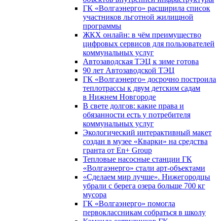
ГК «Волгаэнерго» расширила список
участников льготной жилищной
программы
ЖКХ онлайн: в чём преимущество
цифровых сервисов для пользователей
коммунальных услуг
Автозаводская ТЭЦ к зиме готова
90 лет Автозаводской ТЭЦ
ГК «Волгаэнерго» досрочно построила
теплотрассы к двум детским садам
в Нижнем Новгороде
В свете долгов: какие права и
обязанности есть у потребителя
коммунальных услуг
Экологический интерактивный макет
создан в музее «Кварки» на средства
гранта от En+ Group
Тепловые насосные станции ГК
«Волгаэнерго» стали арт-объектами
«Сделаем мир лучше». Нижегородцы
убрали с берега озера больше 700 кг
мусора
ГК «Волгаэнерго» помогла
первоклассникам собраться в школу