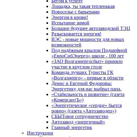
Бегом к успеху
Лошадка, ты такая тепленькая
Новоселье с барьерами
Энергия в крови!
Испытание зимой
Большое будущее автозаводской ТЭЦ
Разыскивается энергия!
ВЭС - новые мощности для новых
возможностей
Под надёжным крылом Подшефной
«ЕвроСибЭнерго» школе - 100 лет
«ЗАО Волгаэнергосбыт» приняло
участие в круглом столе
Команда лучших Туристы ГК
«Волгаэнерго» - первые в области
Денис и Евгений Федоровы:
Энергетику для нас выбрал папа.
«Стабильность и развитие» (газета
«КомерсантЪ»)
«Энергетическое «сердце» бьется
ровно» (газета «Автозаводец»)
СБЫТовое сотрудничество
Автозавод «энергичный»
Главный энергетик
Инструкции