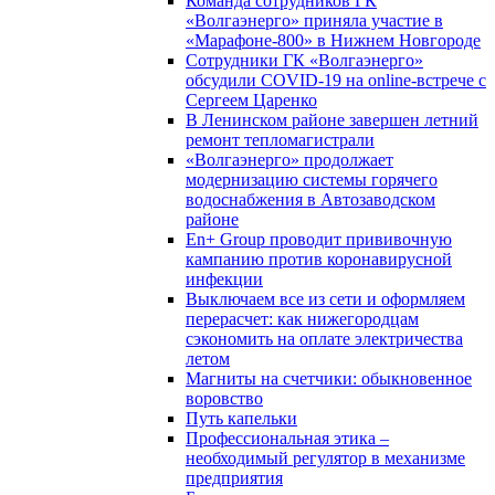
Команда сотрудников ГК
«Волгаэнерго» приняла участие в
«Марафоне-800» в Нижнем Новгороде
Сотрудники ГК «Волгаэнерго»
обсудили COVID-19 на online-встрече с
Сергеем Царенко
В Ленинском районе завершен летний
ремонт тепломагистрали
«Волгаэнерго» продолжает
модернизацию системы горячего
водоснабжения в Автозаводском
районе
En+ Group проводит прививочную
кампанию против коронавирусной
инфекции
Выключаем все из сети и оформляем
перерасчет: как нижегородцам
сэкономить на оплате электричества
летом
Магниты на счетчики: обыкновенное
воровство
Путь капельки
Профессиональная этика –
необходимый регулятор в механизме
предприятия