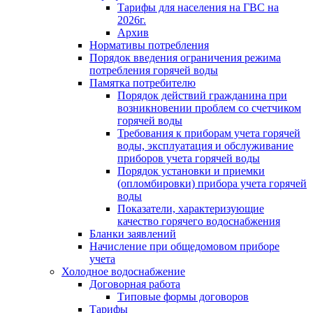
Тарифы для населения на ГВС на
2026г.
Архив
Нормативы потребления
Порядок введения ограничения режима
потребления горячей воды
Памятка потребителю
Порядок действий гражданина при
возникновении проблем со счетчиком
горячей воды
Требования к приборам учета горячей
воды, эксплуатация и обслуживание
приборов учета горячей воды
Порядок установки и приемки
(опломбировки) прибора учета горячей
воды
Показатели, характеризующие
качество горячего водоснабжения
Бланки заявлений
Начисление при общедомовом приборе
учета
Холодное водоснабжение
Договорная работа
Типовые формы договоров
Тарифы