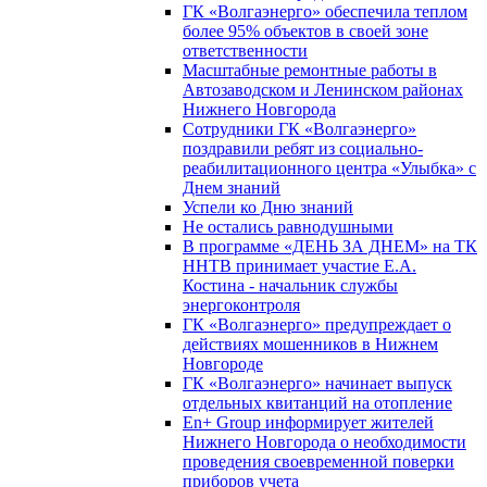
ГК «Волгаэнерго» обеспечила теплом
более 95% объектов в своей зоне
ответственности
Масштабные ремонтные работы в
Автозаводском и Ленинском районах
Нижнего Новгорода
Сотрудники ГК «Волгаэнерго»
поздравили ребят из социально-
реабилитационного центра «Улыбка» с
Днем знаний
Успели ко Дню знаний
Не остались равнодушными
В программе «ДЕНЬ ЗА ДНЕМ» на ТК
ННТВ принимает участие Е.А.
Костина - начальник службы
энергоконтроля
ГК «Волгаэнерго» предупреждает о
действиях мошенников в Нижнем
Новгороде
ГК «Волгаэнерго» начинает выпуск
отдельных квитанций на отопление
En+ Group информирует жителей
Нижнего Новгорода о необходимости
проведения своевременной поверки
приборов учета