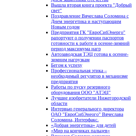
Вышла вторая книга проекта "Добрый
свет"
Поздравление Вячеслава Соломина с
Днем энергетика и наступающим
Новым годом
Предприятия ГК "ЕвроСибЭнерго"
рапортуют о получении паспортов
готовности к работе в осенне-зимний
период максимума нагр
Автозаводская ТЭЦ готова к осенне-
зимним нагрузкам
Бегом к успеху
Профессиональная этика –
необходимый регулятор в механизме
предприятия
Работы по пуску резервного
оборудования ООО "АТЭЦ"
Лучшие изобретатели Нижегородской
области
Интервью генерального директора
ОАО "ЕвроСибЭнеого" Вячеслава
Соломина, Интерфакс.
«Добрая энергетика» для детей
«Мир на кончиках пальцев»