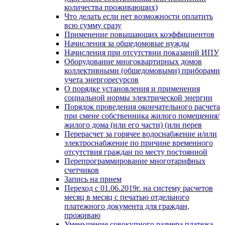
количества проживающих)
Что делать если нет возможности оплатить
всю сумму сразу
Применение повышающих коэффициентов
Начисления за общедомовые нужды
Начисления при отсутствии показаний ИПУ
Оборудование многоквартирных домов
коллективными (общедомовыми) приборами
учета энергоресурсов
О порядке установления и применения
социальной нормы электрической энергии
Порядок проведения окончательного расчета
при смене собственника жилого помещения/
жилого дома (или его части) (или перев
Перерасчет за горячее водоснабжение и/или
электроснабжение по причине временного
отсутствия граждан по месту постоянной
Перепрограммирование многотарифных
счетчиков
Запись на прием
Переход с 01.06.2019г. на систему расчетов
месяц в месяц с печатью отдельного
платежного документа для граждан,
проживаю
Уменьшение совокупного размера платежа