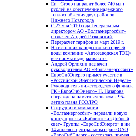
En+ Group направит более 740 млн
рублей на обеспечение надежного
теплоснабжения двух районов
Нижнего Новгорода
С 27 мая 2019 года Генеральным
директором АО «Волгаэнергосбыт»
назначен Андрей Рачковский.
Перерасчет тарифов за март 2019 г.
На источниках подготовки горячей
воды компании «Автозаводская ТЭЦ»
все нормы выдерживаются
Андрей Орлихин назначен
руководителем АО «Волгаэнергосбыт»
ЕвроСибЭнерго примет участие в
«Российской Энергетической Неделе»
Руководитель нижегородского филиала
ГК «ЕвроСибЭнерго» Н. Назарова
награждена памятным знаком к 95-
летию плана ГОЭЛРО
Сотрудники компании
«Волгаэнергосбыт» передали новую
книгу проекта «Библиотека «Добрый
свет» Группы «ЕвроСибЭнерго» в ни
14 апреля в центральном офисе ОАО
«ЕвроСибЭнерго» состоялась прямая