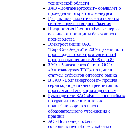
технической области
ЗАО «Волгаэнергосбыт» объявляет о
проведении открытого конкурса
График профилактического ремонта
систем горячего водоснабжения
Предприятия Группы «Волгаэнерго»
осваивают принципы бережливого
производства
Электростанции ОАО
"ЕвроСибЭнерго" в 2009 г увеличили
производство электроэнергии на 4
проц по сравнению с 2008 г до 82,
ЗАО «Волгаэнергосбыт» и ООО
«Автозаводская ТЭЦ» получили
статусы субъектов оптового рынка
В ЗАО «Волгаэнергосбыт» прошла
серия корпоративных тренингов по
программе «Генерация лидерства»
Руководители ЗАО «Волгаэнергосбыт»
поздравили воспитанников
подшефного дошкольного
образовательного учреждения с
праздни
АО «Волгаэнергосбыт»
совершенствует формы работы с