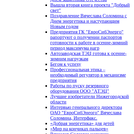
Вышла вторая книга проекта "Добрый
свет"
Поздравление Вячеслава Соломина с
Днем энергетика и наступающим
Новым годом
Предприятия ГК "ЕвроСибЭнерго"
рапортуют о получении паспортов
готовности к работе в осенне-зимний
период максимума нагр
Автозаводская ТЭЦ готова к осенне-
зимним нагрузкам
Бегом к успеху
Профессиональная этика –
необходимый регулятор в механизме
предприятия
Работы по пуску резервного
оборудования ООО "АТЭЦ"
Лучшие изобретатели Нижегородской
области
Интервью генерального директора
ОАО "ЕвроСибЭнеого" Вячеслава
Соломина, Интерфакс.
«Добрая энергетика» для детей
«Мир на кончиках пальцев»