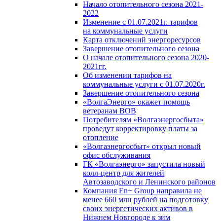
Начало отопительного сезона 2021-
2022
Изменение с 01.07.2021г. тарифов
на коммунальные услуги
Карта отключений энергоресурсов
Завершение отопительного сезона
О начале отопительного сезона 2020-
2021гг.
Об изменении тарифов на
коммунальные услуги с 01.07.2020г.
Завершение отопительного сезона
«ВолгаЭнерго» окажет помощь
ветеранам ВОВ
Потребителям «Волгаэнергосбыта»
проведут корректировку платы за
отопление
«Волгаэнергосбыт» открыл новый
офис обслуживания
ГК «Волгаэнерго» запустила новый
колл-центр для жителей
Автозаводского и Ленинского районов
Компания En+ Group направила не
менее 660 млн рублей на подготовку
своих энергетических активов в
Нижнем Новгороде к зим