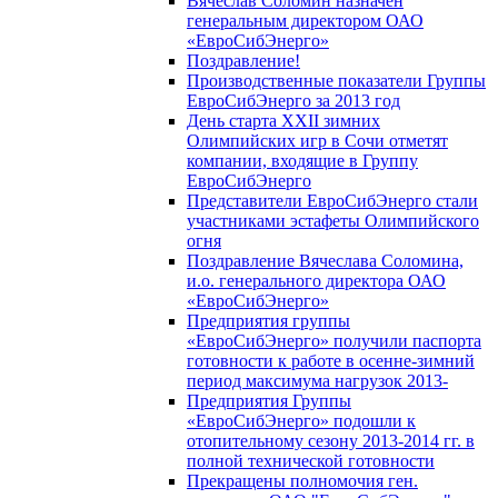
Вячеслав Соломин назначен
генеральным директором ОАО
«ЕвроСибЭнерго»
Поздравление!
Производственные показатели Группы
ЕвроСибЭнерго за 2013 год
День старта XXII зимних
Олимпийских игр в Сочи отметят
компании, входящие в Группу
ЕвроСибЭнерго
Представители ЕвроСибЭнерго стали
участниками эстафеты Олимпийского
огня
Поздравление Вячеслава Соломина,
и.о. генерального директора ОАО
«ЕвроСибЭнерго»
Предприятия группы
«ЕвроСибЭнерго» получили паспорта
готовности к работе в осенне-зимний
период максимума нагрузок 2013-
Предприятия Группы
«ЕвроСибЭнерго» подошли к
отопительному сезону 2013-2014 гг. в
полной технической готовности
Прекращены полномочия ген.