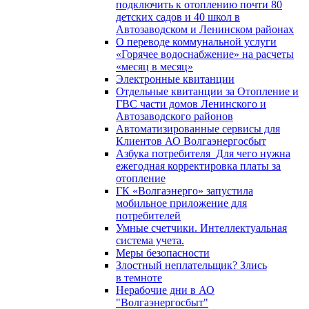
подключить к отоплению почти 80
детских садов и 40 школ в
Автозаводском и Ленинском районах
О переводе коммунальной услуги
«Горячее водоснабжение» на расчеты
«месяц в месяц»
Электронные квитанции
Отдельные квитанции за Отопление и
ГВС части домов Ленинского и
Автозаводского районов
Автоматизированные сервисы для
Клиентов АО Волгаэнергосбыт
Азбука потребителя_Для чего нужна
ежегодная корректировка платы за
отопление
ГК «Волгаэнерго» запустила
мобильное приложение для
потребителей
Умные счетчики. Интеллектуальная
система учета.
Меры безопасности
Злостный неплательщик? Злись
в темноте
Нерабочие дни в АО
"Волгаэнергосбыт"