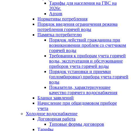
Тарифы для населения на ГВС на
2026г.
Архив
Нормативы потребления
Порядок введения ограничения режима
потребления горячей воды
Памятка потребителю
Порядок действий гражданина при
возникновении проблем со счетчиком
горячей воды
Требования к приборам учета горячей
воды, эксплуатация и обслуживание
приборов учета горячей воды
Порядок установки и приемки
(опломбировки) прибора учета горячей
воды
Показатели, характеризующие
качество горячего водоснабжения
Бланки заявлений
Начисление при общедомовом приборе
учета
Холодное водоснабжение
Договорная работа
Типовые формы договоров
Тарифы