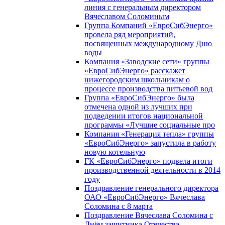
линия с генеральным директором
Вячеславом Соломиным
Группа Компаний «ЕвроСибЭнерго»
провела ряд мероприятий,
посвященных международному Дню
воды
Компания «Заводские сети» группы
«ЕвроСибЭнерго» расскажет
нижегородским школьникам о
процессе производства питьевой вод
Группа «ЕвроСибЭнерго» была
отмечена одной из лучших при
подведении итогов национальной
программы «Лучшие социальные про
Компания «Генерация тепла» группы
«ЕвроСибЭнерго» запустила в работу
новую котельную
ГК «ЕвроСибЭнерго» подвела итоги
производственной деятельности в 2014
году
Поздравление генерального директора
ОАО «ЕвроСибЭнерго» Вячеслава
Соломина с 8 марта
Поздравление Вячеслава Соломина с
Днём защитника Отечества