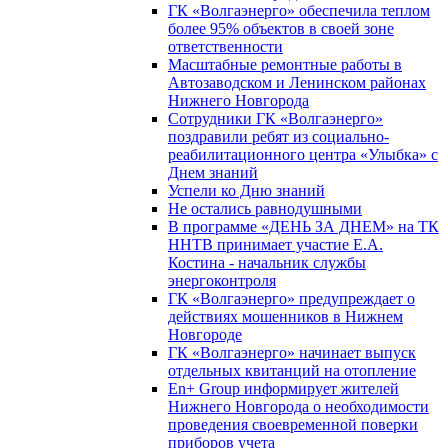
ГК «Волгаэнерго» обеспечила теплом
более 95% объектов в своей зоне
ответственности
Масштабные ремонтные работы в
Автозаводском и Ленинском районах
Нижнего Новгорода
Сотрудники ГК «Волгаэнерго»
поздравили ребят из социально-
реабилитационного центра «Улыбка» с
Днем знаний
Успели ко Дню знаний
Не остались равнодушными
В программе «ДЕНЬ ЗА ДНЕМ» на ТК
ННТВ принимает участие Е.А.
Костина - начальник службы
энергоконтроля
ГК «Волгаэнерго» предупреждает о
действиях мошенников в Нижнем
Новгороде
ГК «Волгаэнерго» начинает выпуск
отдельных квитанций на отопление
En+ Group информирует жителей
Нижнего Новгорода о необходимости
проведения своевременной поверки
приборов учета