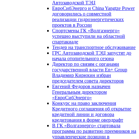
Автозаводской ТЭЦ
ЕвроСибЭнерго и China Yangtze Power
договорились о совместной
реализации гидроэнергетических
проектов в России
Спортсмены ГК «Волгаэнерго»
успешно выступили на областной
спартакиаде
Тендер на транспортное обслуживание
ГРС Автозаводской ТЭЦ запустят до
начала отопительного сезона
Директор по связям с органами
государственной власти En+ Group
Владимир Кирюхин избран
председателем совета директоров
Евгений Федоров назначен
Генеральным директором
«ЕвроСибЭнерго»
Конкурс на право заключения
Кредитного соглашения об открытие
кредитной линии и договора
кредитования в форме овердрафт
В ГК «Волгаэнерго» стартовала
программа по развитию преемников на
управленческие позиции в