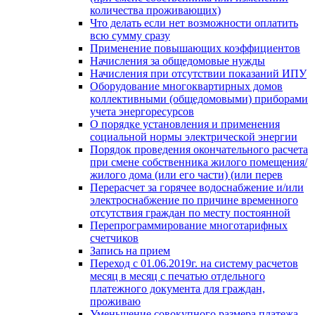
количества проживающих)
Что делать если нет возможности оплатить
всю сумму сразу
Применение повышающих коэффициентов
Начисления за общедомовые нужды
Начисления при отсутствии показаний ИПУ
Оборудование многоквартирных домов
коллективными (общедомовыми) приборами
учета энергоресурсов
О порядке установления и применения
социальной нормы электрической энергии
Порядок проведения окончательного расчета
при смене собственника жилого помещения/
жилого дома (или его части) (или перев
Перерасчет за горячее водоснабжение и/или
электроснабжение по причине временного
отсутствия граждан по месту постоянной
Перепрограммирование многотарифных
счетчиков
Запись на прием
Переход с 01.06.2019г. на систему расчетов
месяц в месяц с печатью отдельного
платежного документа для граждан,
проживаю
Уменьшение совокупного размера платежа