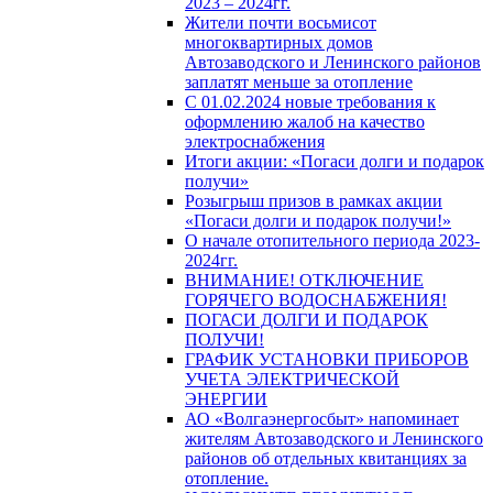
2023 – 2024гг.
Жители почти восьмисот
многоквартирных домов
Автозаводского и Ленинского районов
заплатят меньше за отопление
С 01.02.2024 новые требования к
оформлению жалоб на качество
электроснабжения
Итоги акции: «Погаси долги и подарок
получи»
Розыгрыш призов в рамках акции
«Погаси долги и подарок получи!»
О начале отопительного периода 2023-
2024гг.
ВНИМАНИЕ! ОТКЛЮЧЕНИЕ
ГОРЯЧЕГО ВОДОСНАБЖЕНИЯ!
ПОГАСИ ДОЛГИ И ПОДАРОК
ПОЛУЧИ!
ГРАФИК УСТАНОВКИ ПРИБОРОВ
УЧЕТА ЭЛЕКТРИЧЕСКОЙ
ЭНЕРГИИ
АО «Волгаэнергосбыт» напоминает
жителям Автозаводского и Ленинского
районов об отдельных квитанциях за
отопление.