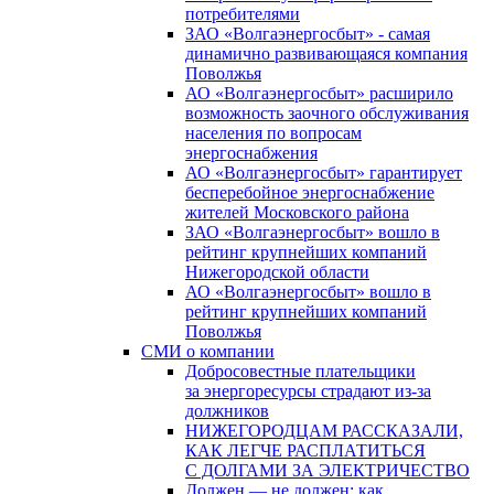
потребителями
ЗАО «Волгаэнергосбыт» - самая
динамично развивающаяся компания
Поволжья
АО «Волгаэнергосбыт» расширило
возможность заочного обслуживания
населения по вопросам
энергоснабжения
АО «Волгаэнергосбыт» гарантирует
бесперебойное энергоснабжение
жителей Московского района
ЗАО «Волгаэнергосбыт» вошло в
рейтинг крупнейших компаний
Нижегородской области
АО «Волгаэнергосбыт» вошло в
рейтинг крупнейших компаний
Поволжья
СМИ о компании
Добросовестные плательщики
за энергоресурсы страдают из-за
должников
НИЖЕГОРОДЦАМ РАССКАЗАЛИ,
КАК ЛЕГЧЕ РАСПЛАТИТЬСЯ
С ДОЛГАМИ ЗА ЭЛЕКТРИЧЕСТВО
Должен — не должен: как