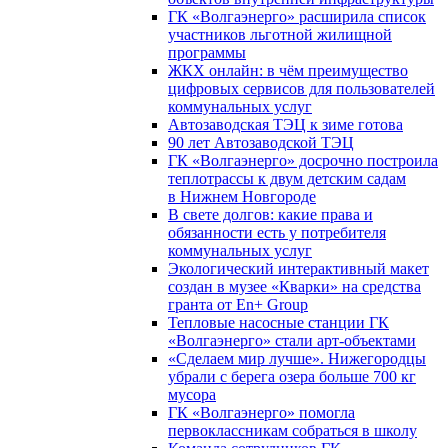
ГК «Волгаэнерго» расширила список
участников льготной жилищной
программы
ЖКХ онлайн: в чём преимущество
цифровых сервисов для пользователей
коммунальных услуг
Автозаводская ТЭЦ к зиме готова
90 лет Автозаводской ТЭЦ
ГК «Волгаэнерго» досрочно построила
теплотрассы к двум детским садам
в Нижнем Новгороде
В свете долгов: какие права и
обязанности есть у потребителя
коммунальных услуг
Экологический интерактивный макет
создан в музее «Кварки» на средства
гранта от En+ Group
Тепловые насосные станции ГК
«Волгаэнерго» стали арт-объектами
«Сделаем мир лучше». Нижегородцы
убрали с берега озера больше 700 кг
мусора
ГК «Волгаэнерго» помогла
первоклассникам собраться в школу