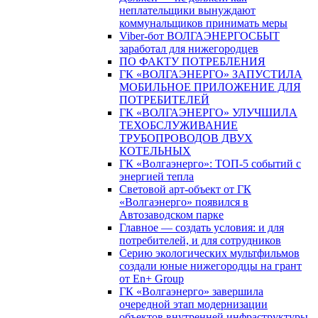
неплательщики вынуждают
коммунальщиков принимать меры
Viber-бот ВОЛГАЭНЕРГОСБЫТ
заработал для нижегородцев
ПО ФАКТУ ПОТРЕБЛЕНИЯ
ГК «ВОЛГАЭНЕРГО» ЗАПУСТИЛА
МОБИЛЬНОЕ ПРИЛОЖЕНИЕ ДЛЯ
ПОТРЕБИТЕЛЕЙ
ГК «ВОЛГАЭНЕРГО» УЛУЧШИЛА
ТЕХОБСЛУЖИВАНИЕ
ТРУБОПРОВОДОВ ДВУХ
КОТЕЛЬНЫХ
ГК «Волгаэнерго»: ТОП-5 событий с
энергией тепла
Световой арт-объект от ГК
«Волгаэнерго» появился в
Автозаводском парке
Главное — создать условия: и для
потребителей, и для сотрудников
Серию экологических мультфильмов
создали юные нижегородцы на грант
от En+ Group
ГК «Волгаэнерго» завершила
очередной этап модернизации
объектов внутренней инфраструктуры