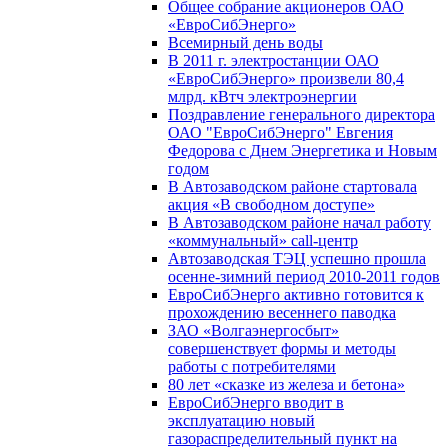
Общее собрание акционеров ОАО
«ЕвроСибЭнерго»
Всемирный день воды
В 2011 г. электростанции ОАО
«ЕвроСибЭнерго» произвели 80,4
млрд. кВтч электроэнергии
Поздравление генерального директора
ОАО "ЕвроСибЭнерго" Евгения
Федорова с Днем Энергетика и Новым
годом
В Автозаводском районе стартовала
акция «В свободном доступе»
В Автозаводском районе начал работу
«коммунальный» call-центр
Автозаводская ТЭЦ успешно прошла
осенне-зимний период 2010-2011 годов
ЕвроСибЭнерго активно готовится к
прохождению весеннего паводка
ЗАО «Волгаэнергосбыт»
совершенствует формы и методы
работы с потребителями
80 лет «сказке из железа и бетона»
ЕвроСибЭнерго вводит в
эксплуатацию новый
газораспределительный пункт на