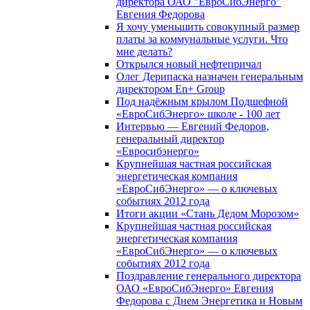
директора ОАО "ЕвроСибЭнерго"
Евгения Федорова
Я хочу уменьшить совокупный размер
платы за коммунальные услуги. Что
мне делать?
Открылся новый нефтепричал
Олег Дерипаска назначен генеральным
директором En+ Group
Под надёжным крылом Подшефной
«ЕвроСибЭнерго» школе - 100 лет
Интервью — Евгений Федоров,
генеральный директор
«Евросибэнерго»
Крупнейшая частная российская
энергетическая компания
«ЕвроСибЭнерго» — о ключевых
событиях 2012 года
Итоги акции «Стань Дедом Морозом»
Крупнейшая частная российская
энергетическая компания
«ЕвроСибЭнерго» — о ключевых
событиях 2012 года
Поздравление генерального директора
ОАО «ЕвроСибЭнерго» Евгения
Федорова с Днем Энергетика и Новым