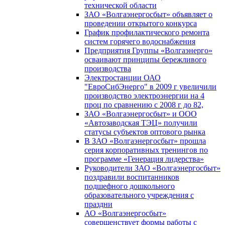
технической области
ЗАО «Волгаэнергосбыт» объявляет о
проведении открытого конкурса
График профилактического ремонта
систем горячего водоснабжения
Предприятия Группы «Волгаэнерго»
осваивают принципы бережливого
производства
Электростанции ОАО
"ЕвроСибЭнерго" в 2009 г увеличили
производство электроэнергии на 4
проц по сравнению с 2008 г до 82,
ЗАО «Волгаэнергосбыт» и ООО
«Автозаводская ТЭЦ» получили
статусы субъектов оптового рынка
В ЗАО «Волгаэнергосбыт» прошла
серия корпоративных тренингов по
программе «Генерация лидерства»
Руководители ЗАО «Волгаэнергосбыт»
поздравили воспитанников
подшефного дошкольного
образовательного учреждения с
праздни
АО «Волгаэнергосбыт»
совершенствует формы работы с