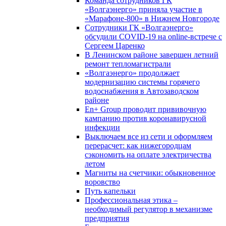
Команда сотрудников ГК
«Волгаэнерго» приняла участие в
«Марафоне-800» в Нижнем Новгороде
Сотрудники ГК «Волгаэнерго»
обсудили COVID-19 на online-встрече с
Сергеем Царенко
В Ленинском районе завершен летний
ремонт тепломагистрали
«Волгаэнерго» продолжает
модернизацию системы горячего
водоснабжения в Автозаводском
районе
En+ Group проводит прививочную
кампанию против коронавирусной
инфекции
Выключаем все из сети и оформляем
перерасчет: как нижегородцам
сэкономить на оплате электричества
летом
Магниты на счетчики: обыкновенное
воровство
Путь капельки
Профессиональная этика –
необходимый регулятор в механизме
предприятия