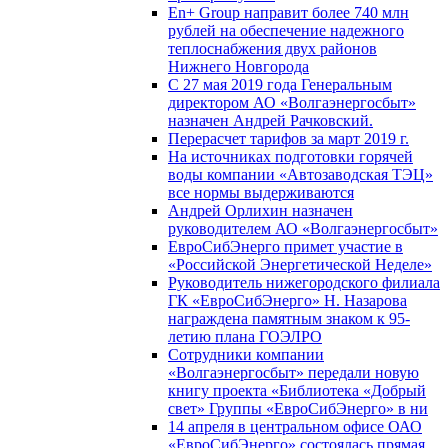
En+ Group направит более 740 млн
рублей на обеспечение надежного
теплоснабжения двух районов
Нижнего Новгорода
С 27 мая 2019 года Генеральным
директором АО «Волгаэнергосбыт»
назначен Андрей Рачковский.
Перерасчет тарифов за март 2019 г.
На источниках подготовки горячей
воды компании «Автозаводская ТЭЦ»
все нормы выдерживаются
Андрей Орлихин назначен
руководителем АО «Волгаэнергосбыт»
ЕвроСибЭнерго примет участие в
«Российской Энергетической Неделе»
Руководитель нижегородского филиала
ГК «ЕвроСибЭнерго» Н. Назарова
награждена памятным знаком к 95-
летию плана ГОЭЛРО
Сотрудники компании
«Волгаэнергосбыт» передали новую
книгу проекта «Библиотека «Добрый
свет» Группы «ЕвроСибЭнерго» в ни
14 апреля в центральном офисе ОАО
«ЕвроСибЭнерго» состоялась прямая