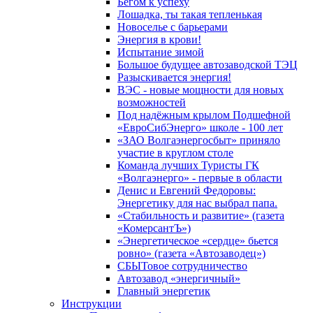
Бегом к успеху
Лошадка, ты такая тепленькая
Новоселье с барьерами
Энергия в крови!
Испытание зимой
Большое будущее автозаводской ТЭЦ
Разыскивается энергия!
ВЭС - новые мощности для новых
возможностей
Под надёжным крылом Подшефной
«ЕвроСибЭнерго» школе - 100 лет
«ЗАО Волгаэнергосбыт» приняло
участие в круглом столе
Команда лучших Туристы ГК
«Волгаэнерго» - первые в области
Денис и Евгений Федоровы:
Энергетику для нас выбрал папа.
«Стабильность и развитие» (газета
«КомерсантЪ»)
«Энергетическое «сердце» бьется
ровно» (газета «Автозаводец»)
СБЫТовое сотрудничество
Автозавод «энергичный»
Главный энергетик
Инструкции