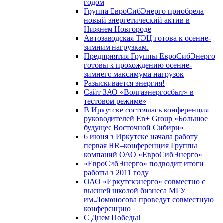
годом
Группа ЕвроСибЭнерго приобрела
новый энергетический актив в
Нижнем Новгороде
Автозаводская ТЭЦ готова к осенне-
зимним нагрузкам.
Предприятия Группы ЕвроСибЭнерго
готовы к прохождению осенне-
зимнего максимума нагрузок
Разыскивается энергия!
Сайт ЗАО «Волгаэнергосбыт» в
тестовом режиме»
В Иркутске состоялась конференция
руководителей En+ Group «Большое
будущее Восточной Сибири»
6 июня в Иркутске начала работу
первая HR–конференция Группы
компаний ОАО «ЕвроСибЭнерго»
«ЕвроСибЭнерго» подводит итоги
работы в 2011 году
ОАО «Иркутскэнерго» совместно с
высшей школой бизнеса МГУ
им.Ломоносова проведут совместную
конференцию
С Днем Победы!