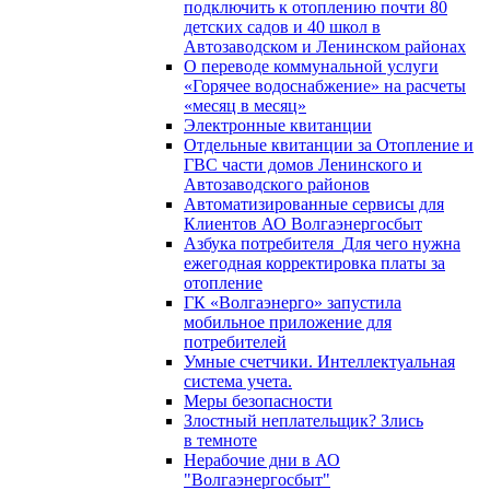
подключить к отоплению почти 80
детских садов и 40 школ в
Автозаводском и Ленинском районах
О переводе коммунальной услуги
«Горячее водоснабжение» на расчеты
«месяц в месяц»
Электронные квитанции
Отдельные квитанции за Отопление и
ГВС части домов Ленинского и
Автозаводского районов
Автоматизированные сервисы для
Клиентов АО Волгаэнергосбыт
Азбука потребителя_Для чего нужна
ежегодная корректировка платы за
отопление
ГК «Волгаэнерго» запустила
мобильное приложение для
потребителей
Умные счетчики. Интеллектуальная
система учета.
Меры безопасности
Злостный неплательщик? Злись
в темноте
Нерабочие дни в АО
"Волгаэнергосбыт"