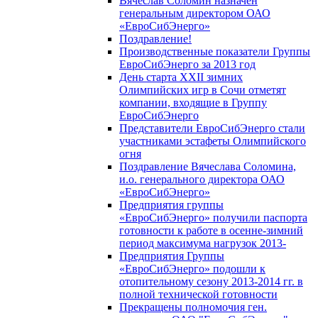
Вячеслав Соломин назначен
генеральным директором ОАО
«ЕвроСибЭнерго»
Поздравление!
Производственные показатели Группы
ЕвроСибЭнерго за 2013 год
День старта XXII зимних
Олимпийских игр в Сочи отметят
компании, входящие в Группу
ЕвроСибЭнерго
Представители ЕвроСибЭнерго стали
участниками эстафеты Олимпийского
огня
Поздравление Вячеслава Соломина,
и.о. генерального директора ОАО
«ЕвроСибЭнерго»
Предприятия группы
«ЕвроСибЭнерго» получили паспорта
готовности к работе в осенне-зимний
период максимума нагрузок 2013-
Предприятия Группы
«ЕвроСибЭнерго» подошли к
отопительному сезону 2013-2014 гг. в
полной технической готовности
Прекращены полномочия ген.