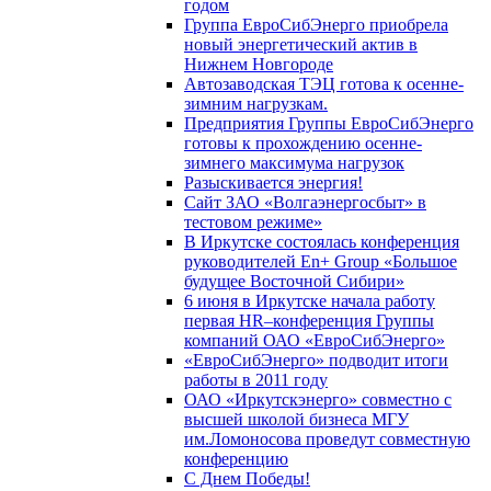
годом
Группа ЕвроСибЭнерго приобрела
новый энергетический актив в
Нижнем Новгороде
Автозаводская ТЭЦ готова к осенне-
зимним нагрузкам.
Предприятия Группы ЕвроСибЭнерго
готовы к прохождению осенне-
зимнего максимума нагрузок
Разыскивается энергия!
Сайт ЗАО «Волгаэнергосбыт» в
тестовом режиме»
В Иркутске состоялась конференция
руководителей En+ Group «Большое
будущее Восточной Сибири»
6 июня в Иркутске начала работу
первая HR–конференция Группы
компаний ОАО «ЕвроСибЭнерго»
«ЕвроСибЭнерго» подводит итоги
работы в 2011 году
ОАО «Иркутскэнерго» совместно с
высшей школой бизнеса МГУ
им.Ломоносова проведут совместную
конференцию
С Днем Победы!