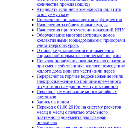
количества проживающих)
Что делать если нет возможности оплатить
всю сумму сразу
Применение повышающих коэффициентов
Начисления за общедомовые нужды
Начисления при отсутствии показаний ИПУ
Оборудование многоквартирных домов
коллективными (общедомовыми) приборами
учета энергоресурсов
О порядке установления и применения
социальной нормы электрической энергии
Порядок проведения окончательного расчета
при смене собственника жилого помещения/
жилого дома (или его части) (или перев
Перерасчет за горячее водоснабжение и/или
электроснабжение по причине временного
отсутствия граждан по месту постоянной
Перепрограммирование многотарифных
счетчиков
Запись на прием
Переход с 01.06.2019г. на систему расчетов
месяц в месяц с печатью отдельного
платежного документа для граждан,
проживаю
Уменьшение совокупного размера платежа