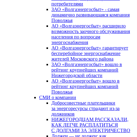
потребителями
ЗАО «Волгаэнергосбыт» - самая
динамично развивающаяся компания
Поволжья
АО «Волгаэнергосбыт» расширило
возможность заочного обслуживания
населения по вопросам
энергоснабжения
АО «Волгаэнергосбыт» гарантирует
бесперебойное энергоснабжение
жителей Московского района
ЗАО «Волгаэнергосбыт» вошло в
рейтинг крупнейших компаний
Нижегородской области
АО «Волгаэнергосбыт» вошло в
рейтинг крупнейших компаний
Поволжья
СМИ о компании
Добросовестные плательщики
за энергоресурсы страдают из-за
должников
НИЖЕГОРОДЦАМ РАССКАЗАЛИ,
КАК ЛЕГЧЕ РАСПЛАТИТЬСЯ
С ДОЛГАМИ ЗА ЭЛЕКТРИЧЕСТВО
Должен — не должен: как