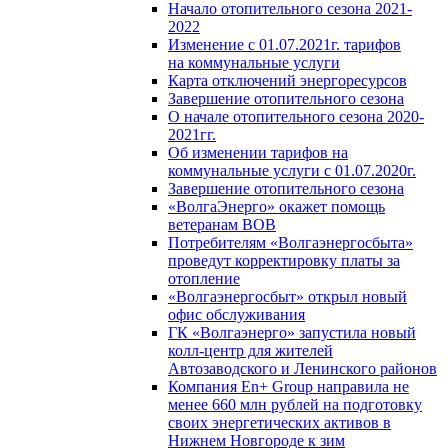
Начало отопительного сезона 2021-
2022
Изменение с 01.07.2021г. тарифов
на коммунальные услуги
Карта отключений энергоресурсов
Завершение отопительного сезона
О начале отопительного сезона 2020-
2021гг.
Об изменении тарифов на
коммунальные услуги с 01.07.2020г.
Завершение отопительного сезона
«ВолгаЭнерго» окажет помощь
ветеранам ВОВ
Потребителям «Волгаэнергосбыта»
проведут корректировку платы за
отопление
«Волгаэнергосбыт» открыл новый
офис обслуживания
ГК «Волгаэнерго» запустила новый
колл-центр для жителей
Автозаводского и Ленинского районов
Компания En+ Group направила не
менее 660 млн рублей на подготовку
своих энергетических активов в
Нижнем Новгороде к зим