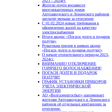
2023 – 2024гг.
Жители почти восьмисот
многоквартирных домов
Автозаводского и Ленинского районов
заплатят меньше за отопление
С 01.02.2024 новые требования к
оформлению жалоб на качество
электроснабжения
Итоги акции: «Погаси долги и подарок
получи»
Розыгрыш призов в рамках акции
«Погаси долги и подарок получи!»
О начале отопительного периода 2023-
2024гг.
ВНИМАНИЕ! ОТКЛЮЧЕНИЕ
ГОРЯЧЕГО ВОДОСНАБЖЕНИЯ!
ПОГАСИ ДОЛГИ И ПОДАРОК
ПОЛУЧИ!
ГРАФИК УСТАНОВКИ ПРИБОРОВ
УЧЕТА ЭЛЕКТРИЧЕСКОЙ
ЭНЕРГИИ
АО «Волгаэнергосбыт» напоминает
жителям Автозаводского и Ленинского
районов об отдельных квитанциях за
отопление.