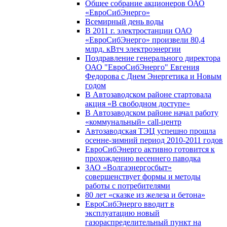
Общее собрание акционеров ОАО
«ЕвроСибЭнерго»
Всемирный день воды
В 2011 г. электростанции ОАО
«ЕвроСибЭнерго» произвели 80,4
млрд. кВтч электроэнергии
Поздравление генерального директора
ОАО "ЕвроСибЭнерго" Евгения
Федорова с Днем Энергетика и Новым
годом
В Автозаводском районе стартовала
акция «В свободном доступе»
В Автозаводском районе начал работу
«коммунальный» call-центр
Автозаводская ТЭЦ успешно прошла
осенне-зимний период 2010-2011 годов
ЕвроСибЭнерго активно готовится к
прохождению весеннего паводка
ЗАО «Волгаэнергосбыт»
совершенствует формы и методы
работы с потребителями
80 лет «сказке из железа и бетона»
ЕвроСибЭнерго вводит в
эксплуатацию новый
газораспределительный пункт на