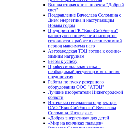
Вышла вторая книга проекта "Добрый
свет"
Поздравление Вячеслава Соломина с
Днем энергетика и наступающим
Новым годом
Предприятия ГК "ЕвроСибЭнерго"
рапортуют о получении паспортов
готовности к работе в осенне-зимний
период максимума нагр
Автозаводская ТЭЦ готова к осенне-
зимним нагрузкам
Бегом к успеху
Профессиональная этика –
необходимый регулятор в механизме
предприятия
Работы по пуску резервного
оборудования ООО "АТЭЦ"
Лучшие изобретатели Нижегородской
области
Интервью генерального директора
ОАО "ЕвроСибЭнеого" Вячеслава
Соломина, Интерфакс.
«Добрая энергетика» для детей
«Мир на кончиках пальцев»