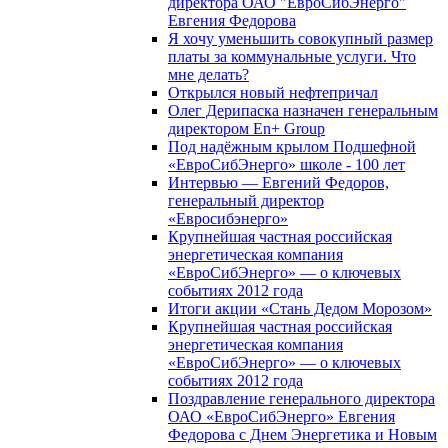
директора ОАО "ЕвроСибЭнерго"
Евгения Федорова
Я хочу уменьшить совокупный размер
платы за коммунальные услуги. Что
мне делать?
Открылся новый нефтепричал
Олег Дерипаска назначен генеральным
директором En+ Group
Под надёжным крылом Подшефной
«ЕвроСибЭнерго» школе - 100 лет
Интервью — Евгений Федоров,
генеральный директор
«Евросибэнерго»
Крупнейшая частная российская
энергетическая компания
«ЕвроСибЭнерго» — о ключевых
событиях 2012 года
Итоги акции «Стань Дедом Морозом»
Крупнейшая частная российская
энергетическая компания
«ЕвроСибЭнерго» — о ключевых
событиях 2012 года
Поздравление генерального директора
ОАО «ЕвроСибЭнерго» Евгения
Федорова с Днем Энергетика и Новым