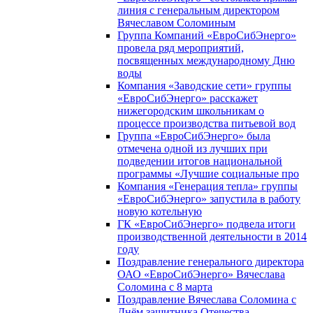
линия с генеральным директором
Вячеславом Соломиным
Группа Компаний «ЕвроСибЭнерго»
провела ряд мероприятий,
посвященных международному Дню
воды
Компания «Заводские сети» группы
«ЕвроСибЭнерго» расскажет
нижегородским школьникам о
процессе производства питьевой вод
Группа «ЕвроСибЭнерго» была
отмечена одной из лучших при
подведении итогов национальной
программы «Лучшие социальные про
Компания «Генерация тепла» группы
«ЕвроСибЭнерго» запустила в работу
новую котельную
ГК «ЕвроСибЭнерго» подвела итоги
производственной деятельности в 2014
году
Поздравление генерального директора
ОАО «ЕвроСибЭнерго» Вячеслава
Соломина с 8 марта
Поздравление Вячеслава Соломина с
Днём защитника Отечества