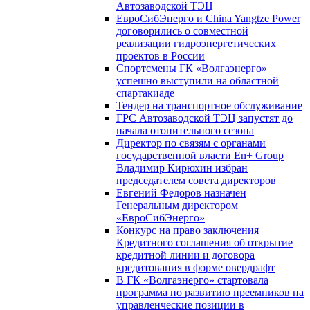
Автозаводской ТЭЦ
ЕвроСибЭнерго и China Yangtze Power
договорились о совместной
реализации гидроэнергетических
проектов в России
Спортсмены ГК «Волгаэнерго»
успешно выступили на областной
спартакиаде
Тендер на транспортное обслуживание
ГРС Автозаводской ТЭЦ запустят до
начала отопительного сезона
Директор по связям с органами
государственной власти En+ Group
Владимир Кирюхин избран
председателем совета директоров
Евгений Федоров назначен
Генеральным директором
«ЕвроСибЭнерго»
Конкурс на право заключения
Кредитного соглашения об открытие
кредитной линии и договора
кредитования в форме овердрафт
В ГК «Волгаэнерго» стартовала
программа по развитию преемников на
управленческие позиции в