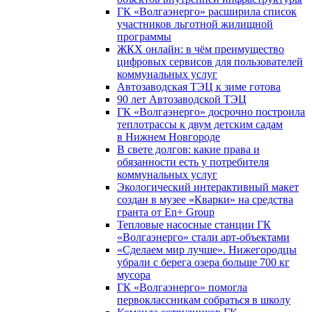
ГК «Волгаэнерго» расширила список
участников льготной жилищной
программы
ЖКХ онлайн: в чём преимущество
цифровых сервисов для пользователей
коммунальных услуг
Автозаводская ТЭЦ к зиме готова
90 лет Автозаводской ТЭЦ
ГК «Волгаэнерго» досрочно построила
теплотрассы к двум детским садам
в Нижнем Новгороде
В свете долгов: какие права и
обязанности есть у потребителя
коммунальных услуг
Экологический интерактивный макет
создан в музее «Кварки» на средства
гранта от En+ Group
Тепловые насосные станции ГК
«Волгаэнерго» стали арт-объектами
«Сделаем мир лучше». Нижегородцы
убрали с берега озера больше 700 кг
мусора
ГК «Волгаэнерго» помогла
первоклассникам собраться в школу