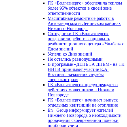
ГК «Волгаэнерго» обеспечила теплом
более 95% объектов в своей зоне
ответственности
Масштабные ремонтные работы в
Автозаводском и Ленинском районах
Нижнего Новгорода
Сотрудники ГК «Волгаэнерго»
поздравили ребят из социально-
реабилитационного центра «Улыбка» с
Днем знаний
Успели ко Дню знаний
Не остались равнодушными
В программе «ДЕНЬ ЗА ДНЕМ» на ТК
ННТВ принимает участие Е.А.
Костина - начальник службы
энергоконтроля
ГК «Волгаэнерго» предупреждает о
действиях мошенников в Нижнем
Новгороде
ГК «Волгаэнерго» начинает выпуск
отдельных квитанций на отопление
En+ Group информирует жителей
Нижнего Новгорода о необходимости
проведения своевременной поверки
приборов учета