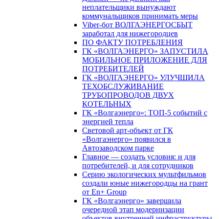
неплательщики вынуждают
коммунальщиков принимать меры
Viber-бот ВОЛГАЭНЕРГОСБЫТ
заработал для нижегородцев
ПО ФАКТУ ПОТРЕБЛЕНИЯ
ГК «ВОЛГАЭНЕРГО» ЗАПУСТИЛА
МОБИЛЬНОЕ ПРИЛОЖЕНИЕ ДЛЯ
ПОТРЕБИТЕЛЕЙ
ГК «ВОЛГАЭНЕРГО» УЛУЧШИЛА
ТЕХОБСЛУЖИВАНИЕ
ТРУБОПРОВОДОВ ДВУХ
КОТЕЛЬНЫХ
ГК «Волгаэнерго»: ТОП-5 событий с
энергией тепла
Световой арт-объект от ГК
«Волгаэнерго» появился в
Автозаводском парке
Главное — создать условия: и для
потребителей, и для сотрудников
Серию экологических мультфильмов
создали юные нижегородцы на грант
от En+ Group
ГК «Волгаэнерго» завершила
очередной этап модернизации
объектов внутренней инфраструктуры