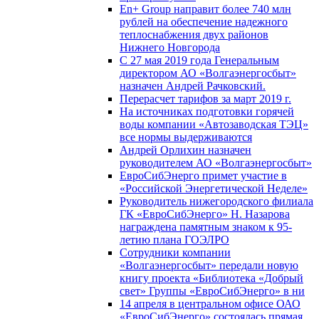
En+ Group направит более 740 млн
рублей на обеспечение надежного
теплоснабжения двух районов
Нижнего Новгорода
С 27 мая 2019 года Генеральным
директором АО «Волгаэнергосбыт»
назначен Андрей Рачковский.
Перерасчет тарифов за март 2019 г.
На источниках подготовки горячей
воды компании «Автозаводская ТЭЦ»
все нормы выдерживаются
Андрей Орлихин назначен
руководителем АО «Волгаэнергосбыт»
ЕвроСибЭнерго примет участие в
«Российской Энергетической Неделе»
Руководитель нижегородского филиала
ГК «ЕвроСибЭнерго» Н. Назарова
награждена памятным знаком к 95-
летию плана ГОЭЛРО
Сотрудники компании
«Волгаэнергосбыт» передали новую
книгу проекта «Библиотека «Добрый
свет» Группы «ЕвроСибЭнерго» в ни
14 апреля в центральном офисе ОАО
«ЕвроСибЭнерго» состоялась прямая