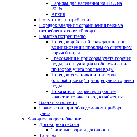
Тарифы для населения на ГВС на
2026г.
Архив
Нормативы потребления
Порядок введения ограничения режима
потребления горячей воды
Памятка потребителю
Порядок действий гражданина при
возникновении проблем со счетчиком
горячей воды
Требования к приборам учета горячей
воды, эксплуатация и обслуживание
приборов учета горячей воды
Порядок установки и приемки
(опломбировки) прибора учета горячей
воды
Показатели, характеризующие
качество горячего водоснабжения
Бланки заявлений
Начисление при общедомовом приборе
учета
Холодное водоснабжение
Договорная работа
Типовые формы договоров
Тарифы