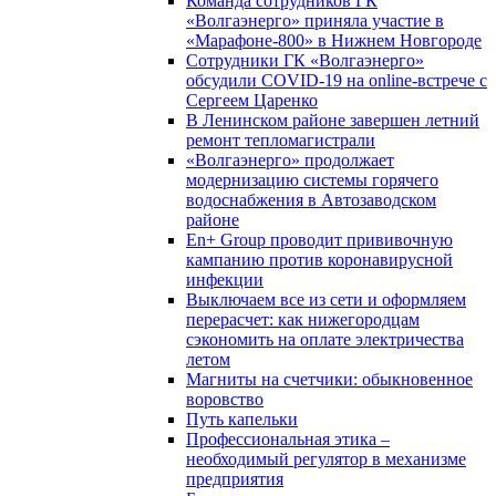
Команда сотрудников ГК
«Волгаэнерго» приняла участие в
«Марафоне-800» в Нижнем Новгороде
Сотрудники ГК «Волгаэнерго»
обсудили COVID-19 на online-встрече с
Сергеем Царенко
В Ленинском районе завершен летний
ремонт тепломагистрали
«Волгаэнерго» продолжает
модернизацию системы горячего
водоснабжения в Автозаводском
районе
En+ Group проводит прививочную
кампанию против коронавирусной
инфекции
Выключаем все из сети и оформляем
перерасчет: как нижегородцам
сэкономить на оплате электричества
летом
Магниты на счетчики: обыкновенное
воровство
Путь капельки
Профессиональная этика –
необходимый регулятор в механизме
предприятия