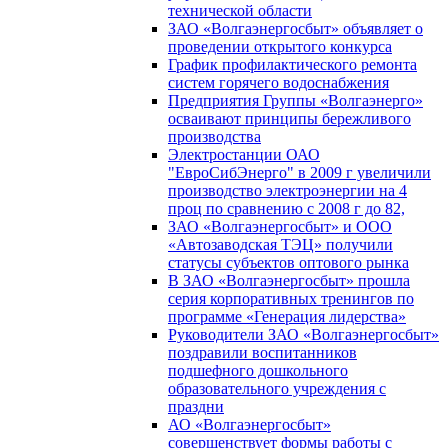
технической области
ЗАО «Волгаэнергосбыт» объявляет о
проведении открытого конкурса
График профилактического ремонта
систем горячего водоснабжения
Предприятия Группы «Волгаэнерго»
осваивают принципы бережливого
производства
Электростанции ОАО
"ЕвроСибЭнерго" в 2009 г увеличили
производство электроэнергии на 4
проц по сравнению с 2008 г до 82,
ЗАО «Волгаэнергосбыт» и ООО
«Автозаводская ТЭЦ» получили
статусы субъектов оптового рынка
В ЗАО «Волгаэнергосбыт» прошла
серия корпоративных тренингов по
программе «Генерация лидерства»
Руководители ЗАО «Волгаэнергосбыт»
поздравили воспитанников
подшефного дошкольного
образовательного учреждения с
праздни
АО «Волгаэнергосбыт»
совершенствует формы работы с