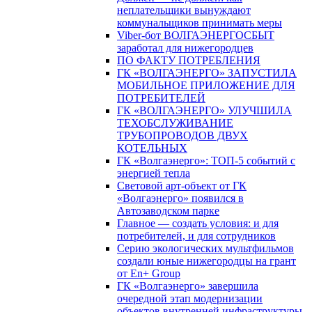
неплательщики вынуждают
коммунальщиков принимать меры
Viber-бот ВОЛГАЭНЕРГОСБЫТ
заработал для нижегородцев
ПО ФАКТУ ПОТРЕБЛЕНИЯ
ГК «ВОЛГАЭНЕРГО» ЗАПУСТИЛА
МОБИЛЬНОЕ ПРИЛОЖЕНИЕ ДЛЯ
ПОТРЕБИТЕЛЕЙ
ГК «ВОЛГАЭНЕРГО» УЛУЧШИЛА
ТЕХОБСЛУЖИВАНИЕ
ТРУБОПРОВОДОВ ДВУХ
КОТЕЛЬНЫХ
ГК «Волгаэнерго»: ТОП-5 событий с
энергией тепла
Световой арт-объект от ГК
«Волгаэнерго» появился в
Автозаводском парке
Главное — создать условия: и для
потребителей, и для сотрудников
Серию экологических мультфильмов
создали юные нижегородцы на грант
от En+ Group
ГК «Волгаэнерго» завершила
очередной этап модернизации
объектов внутренней инфраструктуры