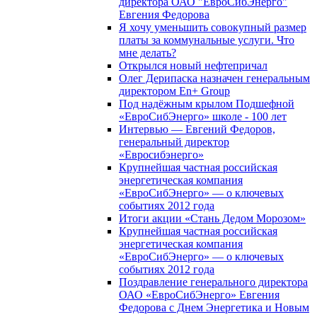
директора ОАО "ЕвроСибЭнерго"
Евгения Федорова
Я хочу уменьшить совокупный размер
платы за коммунальные услуги. Что
мне делать?
Открылся новый нефтепричал
Олег Дерипаска назначен генеральным
директором En+ Group
Под надёжным крылом Подшефной
«ЕвроСибЭнерго» школе - 100 лет
Интервью — Евгений Федоров,
генеральный директор
«Евросибэнерго»
Крупнейшая частная российская
энергетическая компания
«ЕвроСибЭнерго» — о ключевых
событиях 2012 года
Итоги акции «Стань Дедом Морозом»
Крупнейшая частная российская
энергетическая компания
«ЕвроСибЭнерго» — о ключевых
событиях 2012 года
Поздравление генерального директора
ОАО «ЕвроСибЭнерго» Евгения
Федорова с Днем Энергетика и Новым