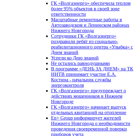
ГК «Волгаэнерго» обеспечила теплом
более 95% объектов в своей зоне
ответственности
Масштабные ремонтные работы в
Автозаводском и Ленинском районах
Нижнего Новгорода
Сотрудники ГК «Волгаэнерго»
поздравили ребят из социально-
реабилитационного центра «Улыбка» с
Днем знаний
Успели ко Дню знаний
Не остались равнодушными
В программе «ДЕНЬ ЗА ДНЕМ» на ТК
ННТВ принимает участие Е.А.
Костина - начальник службы
энергоконтроля
ГК «Волгаэнерго» предупреждает о
действиях мошенников в Нижнем
Новгороде
ГК «Волгаэнерго» начинает выпуск
отдельных квитанций на отопление
En+ Group информирует жителей
Нижнего Новгорода о необходимости
проведения своевременной поверки
приборов учета