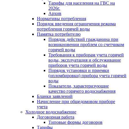
Тарифы для населения на ГВС на
2026г.
Архив
Нормативы потребления
Порядок введения ограничения режима
потребления горячей воды
Памятка потребителю
Порядок действий гражданина при
возникновении проблем со счетчиком
горячей воды
Требования к приборам учета горячей
воды, эксплуатация и обслуживание
приборов учета горячей воды
Порядок установки и приемки
(опломбировки) прибора учета горячей
воды
Показатели, характеризующие
качество горячего водоснабжения
Бланки заявлений
Начисление при общедомовом приборе
учета
Холодное водоснабжение
Договорная работа
Типовые формы договоров
Тарифы