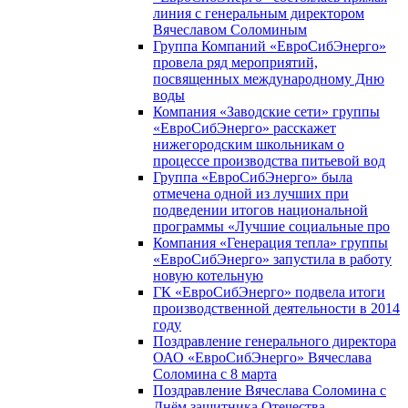
линия с генеральным директором
Вячеславом Соломиным
Группа Компаний «ЕвроСибЭнерго»
провела ряд мероприятий,
посвященных международному Дню
воды
Компания «Заводские сети» группы
«ЕвроСибЭнерго» расскажет
нижегородским школьникам о
процессе производства питьевой вод
Группа «ЕвроСибЭнерго» была
отмечена одной из лучших при
подведении итогов национальной
программы «Лучшие социальные про
Компания «Генерация тепла» группы
«ЕвроСибЭнерго» запустила в работу
новую котельную
ГК «ЕвроСибЭнерго» подвела итоги
производственной деятельности в 2014
году
Поздравление генерального директора
ОАО «ЕвроСибЭнерго» Вячеслава
Соломина с 8 марта
Поздравление Вячеслава Соломина с
Днём защитника Отечества