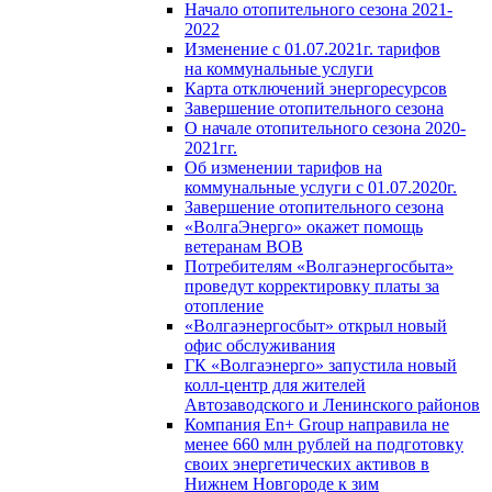
Начало отопительного сезона 2021-
2022
Изменение с 01.07.2021г. тарифов
на коммунальные услуги
Карта отключений энергоресурсов
Завершение отопительного сезона
О начале отопительного сезона 2020-
2021гг.
Об изменении тарифов на
коммунальные услуги с 01.07.2020г.
Завершение отопительного сезона
«ВолгаЭнерго» окажет помощь
ветеранам ВОВ
Потребителям «Волгаэнергосбыта»
проведут корректировку платы за
отопление
«Волгаэнергосбыт» открыл новый
офис обслуживания
ГК «Волгаэнерго» запустила новый
колл-центр для жителей
Автозаводского и Ленинского районов
Компания En+ Group направила не
менее 660 млн рублей на подготовку
своих энергетических активов в
Нижнем Новгороде к зим