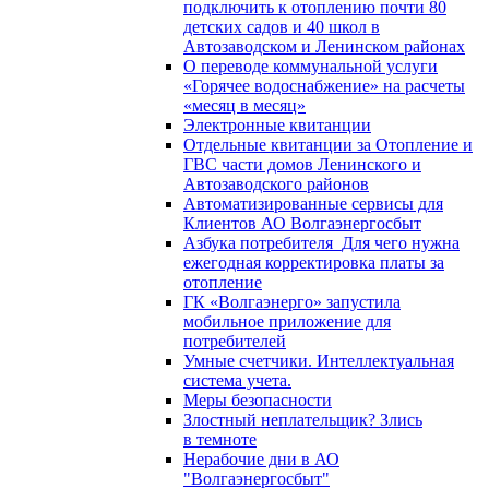
подключить к отоплению почти 80
детских садов и 40 школ в
Автозаводском и Ленинском районах
О переводе коммунальной услуги
«Горячее водоснабжение» на расчеты
«месяц в месяц»
Электронные квитанции
Отдельные квитанции за Отопление и
ГВС части домов Ленинского и
Автозаводского районов
Автоматизированные сервисы для
Клиентов АО Волгаэнергосбыт
Азбука потребителя_Для чего нужна
ежегодная корректировка платы за
отопление
ГК «Волгаэнерго» запустила
мобильное приложение для
потребителей
Умные счетчики. Интеллектуальная
система учета.
Меры безопасности
Злостный неплательщик? Злись
в темноте
Нерабочие дни в АО
"Волгаэнергосбыт"