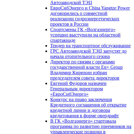
Автозаводской ТЭЦ
ЕвроСибЭнерго и China Yangtze Power
договорились о совместной
реализации гидроэнергетических
проектов в России
Спортсмены ГК «Волгаэнерго»
успешно выступили на областной
спартакиаде
Тендер на транспортное обслуживание
ГРС Автозаводской ТЭЦ запустят до
начала отопительного сезона
Директор по связям с органами
государственной власти En+ Group
Владимир Кирюхин избран
председателем совета директоров
Евгений Федоров назначен
Генеральным директором
«ЕвроСибЭнерго»
Конкурс на право заключения
Кредитного соглашения об открытие
кредитной линии и договора
кредитования в форме овердрафт
В ГК «Волгаэнерго» стартовала
программа по развитию преемников на
управленческие позиции в