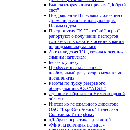
Вышла вторая книга проекта "Добрый
свет"
Поздравление Вячеслава Соломина с
Днем энергетика и наступающим
Новым годом
Предприятия ГК "ЕвроСибЭнерго"
рапортуют о получении паспортов
готовности к работе в осенне-зимний
период максимума нагр
Автозаводская ТЭЦ готова к осенне-
зимним нагрузкам
Бегом к успеху
Профессиональная этика –
необходимый регулятор в механизме
предприятия
Работы по пуску резервного
оборудования ООО "АТЭЦ"
Лучшие изобретатели Нижегородской
области
Интервью генерального директора
ОАО "ЕвроСибЭнеого" Вячеслава
Соломина, Интерфакс.
«Добрая энергетика» для детей
«Мир на кончиках пальцев»