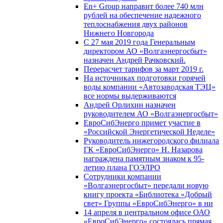
En+ Group направит более 740 млн
рублей на обеспечение надежного
теплоснабжения двух районов
Нижнего Новгорода
С 27 мая 2019 года Генеральным
директором АО «Волгаэнергосбыт»
назначен Андрей Рачковский.
Перерасчет тарифов за март 2019 г.
На источниках подготовки горячей
воды компании «Автозаводская ТЭЦ»
все нормы выдерживаются
Андрей Орлихин назначен
руководителем АО «Волгаэнергосбыт»
ЕвроСибЭнерго примет участие в
«Российской Энергетической Неделе»
Руководитель нижегородского филиала
ГК «ЕвроСибЭнерго» Н. Назарова
награждена памятным знаком к 95-
летию плана ГОЭЛРО
Сотрудники компании
«Волгаэнергосбыт» передали новую
книгу проекта «Библиотека «Добрый
свет» Группы «ЕвроСибЭнерго» в ни
14 апреля в центральном офисе ОАО
«ЕвроСибЭнерго» состоялась прямая