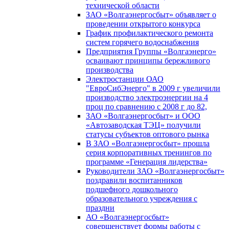
технической области
ЗАО «Волгаэнергосбыт» объявляет о
проведении открытого конкурса
График профилактического ремонта
систем горячего водоснабжения
Предприятия Группы «Волгаэнерго»
осваивают принципы бережливого
производства
Электростанции ОАО
"ЕвроСибЭнерго" в 2009 г увеличили
производство электроэнергии на 4
проц по сравнению с 2008 г до 82,
ЗАО «Волгаэнергосбыт» и ООО
«Автозаводская ТЭЦ» получили
статусы субъектов оптового рынка
В ЗАО «Волгаэнергосбыт» прошла
серия корпоративных тренингов по
программе «Генерация лидерства»
Руководители ЗАО «Волгаэнергосбыт»
поздравили воспитанников
подшефного дошкольного
образовательного учреждения с
праздни
АО «Волгаэнергосбыт»
совершенствует формы работы с