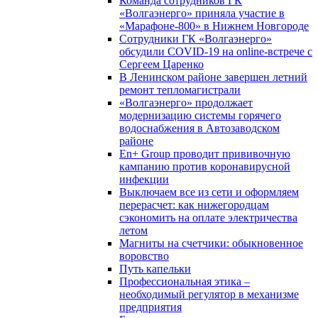
Команда сотрудников ГК
«Волгаэнерго» приняла участие в
«Марафоне-800» в Нижнем Новгороде
Сотрудники ГК «Волгаэнерго»
обсудили COVID-19 на online-встрече с
Сергеем Царенко
В Ленинском районе завершен летний
ремонт тепломагистрали
«Волгаэнерго» продолжает
модернизацию системы горячего
водоснабжения в Автозаводском
районе
En+ Group проводит прививочную
кампанию против коронавирусной
инфекции
Выключаем все из сети и оформляем
перерасчет: как нижегородцам
сэкономить на оплате электричества
летом
Магниты на счетчики: обыкновенное
воровство
Путь капельки
Профессиональная этика –
необходимый регулятор в механизме
предприятия