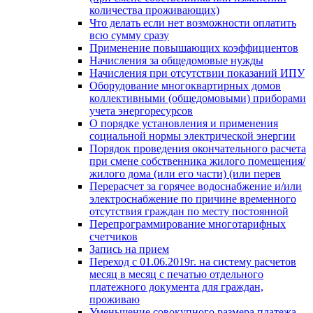
количества проживающих)
Что делать если нет возможности оплатить
всю сумму сразу
Применение повышающих коэффициентов
Начисления за общедомовые нужды
Начисления при отсутствии показаний ИПУ
Оборудование многоквартирных домов
коллективными (общедомовыми) приборами
учета энергоресурсов
О порядке установления и применения
социальной нормы электрической энергии
Порядок проведения окончательного расчета
при смене собственника жилого помещения/
жилого дома (или его части) (или перев
Перерасчет за горячее водоснабжение и/или
электроснабжение по причине временного
отсутствия граждан по месту постоянной
Перепрограммирование многотарифных
счетчиков
Запись на прием
Переход с 01.06.2019г. на систему расчетов
месяц в месяц с печатью отдельного
платежного документа для граждан,
проживаю
Уменьшение совокупного размера платежа