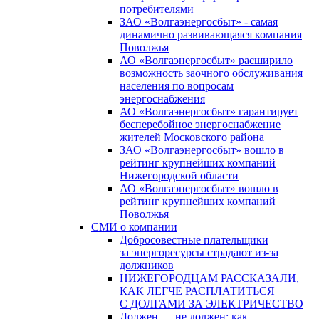
потребителями
ЗАО «Волгаэнергосбыт» - самая
динамично развивающаяся компания
Поволжья
АО «Волгаэнергосбыт» расширило
возможность заочного обслуживания
населения по вопросам
энергоснабжения
АО «Волгаэнергосбыт» гарантирует
бесперебойное энергоснабжение
жителей Московского района
ЗАО «Волгаэнергосбыт» вошло в
рейтинг крупнейших компаний
Нижегородской области
АО «Волгаэнергосбыт» вошло в
рейтинг крупнейших компаний
Поволжья
СМИ о компании
Добросовестные плательщики
за энергоресурсы страдают из-за
должников
НИЖЕГОРОДЦАМ РАССКАЗАЛИ,
КАК ЛЕГЧЕ РАСПЛАТИТЬСЯ
С ДОЛГАМИ ЗА ЭЛЕКТРИЧЕСТВО
Должен — не должен: как