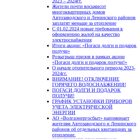
2023 – 2024гг.
Жители почти восьмисот
многоквартирных домов
Автозаводского и Ленинского районов
заплатят меньше за отопление
С 01.02.2024 новые требования к
оформлению жалоб на качество
электроснабжения
Итоги акции: «Погаси долги и подарок
получи»
Розыгрыш призов в рамках акции
«Погаси долги и подарок получи!»
О начале отопительного периода 2023-
2024гг.
ВНИМАНИЕ! ОТКЛЮЧЕНИЕ
ГОРЯЧЕГО ВОДОСНАБЖЕНИЯ!
ПОГАСИ ДОЛГИ И ПОДАРОК
ПОЛУЧИ!
ГРАФИК УСТАНОВКИ ПРИБОРОВ
УЧЕТА ЭЛЕКТРИЧЕСКОЙ
ЭНЕРГИИ
АО «Волгаэнергосбыт» напоминает
жителям Автозаводского и Ленинского
районов об отдельных квитанциях за
отопление.