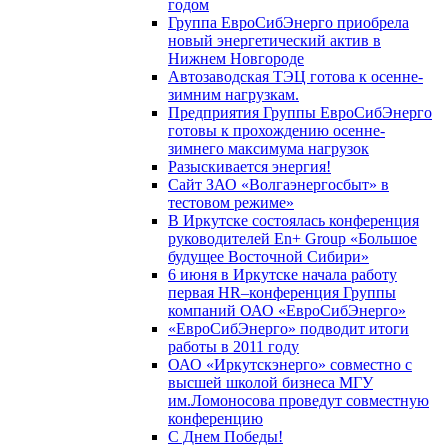
годом
Группа ЕвроСибЭнерго приобрела
новый энергетический актив в
Нижнем Новгороде
Автозаводская ТЭЦ готова к осенне-
зимним нагрузкам.
Предприятия Группы ЕвроСибЭнерго
готовы к прохождению осенне-
зимнего максимума нагрузок
Разыскивается энергия!
Сайт ЗАО «Волгаэнергосбыт» в
тестовом режиме»
В Иркутске состоялась конференция
руководителей En+ Group «Большое
будущее Восточной Сибири»
6 июня в Иркутске начала работу
первая HR–конференция Группы
компаний ОАО «ЕвроСибЭнерго»
«ЕвроСибЭнерго» подводит итоги
работы в 2011 году
ОАО «Иркутскэнерго» совместно с
высшей школой бизнеса МГУ
им.Ломоносова проведут совместную
конференцию
С Днем Победы!