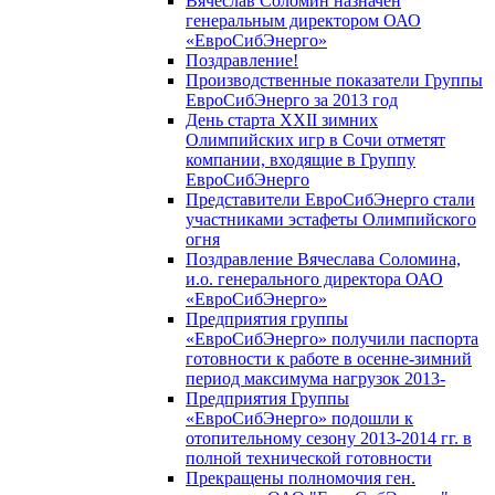
Вячеслав Соломин назначен
генеральным директором ОАО
«ЕвроСибЭнерго»
Поздравление!
Производственные показатели Группы
ЕвроСибЭнерго за 2013 год
День старта XXII зимних
Олимпийских игр в Сочи отметят
компании, входящие в Группу
ЕвроСибЭнерго
Представители ЕвроСибЭнерго стали
участниками эстафеты Олимпийского
огня
Поздравление Вячеслава Соломина,
и.о. генерального директора ОАО
«ЕвроСибЭнерго»
Предприятия группы
«ЕвроСибЭнерго» получили паспорта
готовности к работе в осенне-зимний
период максимума нагрузок 2013-
Предприятия Группы
«ЕвроСибЭнерго» подошли к
отопительному сезону 2013-2014 гг. в
полной технической готовности
Прекращены полномочия ген.