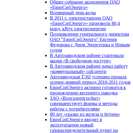
Общее собрание акционеров ОАО
«ЕвроСибЭнерго»
Всемирный день воды
В 2011 г. электростанции ОАО
«ЕвроСибЭнерго» произвели 80,4
млрд. кВтч электроэнергии
Поздравление генерального директора
ОАО "ЕвроСибЭнерго" Евгения
Федорова с Днем Энергетика и Новым
годом
В Автозаводском районе стартовала
акция «В свободном доступе»
В Автозаводском районе начал работу
«коммунальный» call-центр
Автозаводская ТЭЦ успешно прошла
осенне-зимний период 2010-2011 годов
ЕвроСибЭнерго активно готовится к
прохождению весеннего паводка
ЗАО «Волгаэнергосбыт»
совершенствует формы и методы
работы с потребителями
80 лет «сказке из железа и бетона»
ЕвроСибЭнерго вводит в
эксплуатацию новый
газораспределительный пункт на