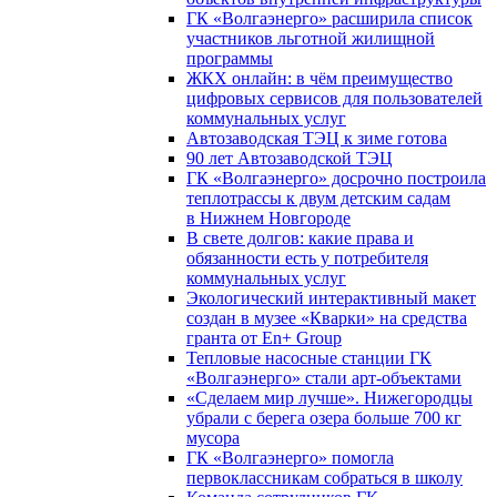
ГК «Волгаэнерго» расширила список
участников льготной жилищной
программы
ЖКХ онлайн: в чём преимущество
цифровых сервисов для пользователей
коммунальных услуг
Автозаводская ТЭЦ к зиме готова
90 лет Автозаводской ТЭЦ
ГК «Волгаэнерго» досрочно построила
теплотрассы к двум детским садам
в Нижнем Новгороде
В свете долгов: какие права и
обязанности есть у потребителя
коммунальных услуг
Экологический интерактивный макет
создан в музее «Кварки» на средства
гранта от En+ Group
Тепловые насосные станции ГК
«Волгаэнерго» стали арт-объектами
«Сделаем мир лучше». Нижегородцы
убрали с берега озера больше 700 кг
мусора
ГК «Волгаэнерго» помогла
первоклассникам собраться в школу