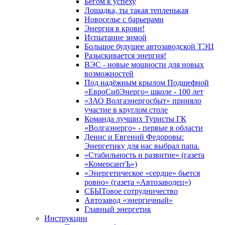
Бегом к успеху
Лошадка, ты такая тепленькая
Новоселье с барьерами
Энергия в крови!
Испытание зимой
Большое будущее автозаводской ТЭЦ
Разыскивается энергия!
ВЭС - новые мощности для новых
возможностей
Под надёжным крылом Подшефной
«ЕвроСибЭнерго» школе - 100 лет
«ЗАО Волгаэнергосбыт» приняло
участие в круглом столе
Команда лучших Туристы ГК
«Волгаэнерго» - первые в области
Денис и Евгений Федоровы:
Энергетику для нас выбрал папа.
«Стабильность и развитие» (газета
«КомерсантЪ»)
«Энергетическое «сердце» бьется
ровно» (газета «Автозаводец»)
СБЫТовое сотрудничество
Автозавод «энергичный»
Главный энергетик
Инструкции