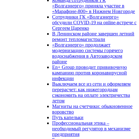
Команда сотрудников ГК
«Волгаэнерго» приняла участие в
«Марафоне-800» в Нижнем Новгороде
Сотрудники ГК «Волгаэнерго»
обсудили COVID-19 на online-встрече с
Сергеем Царенко
В Ленинском районе завершен летний
ремонт тепломагистрали
«Волгаэнерго» продолжает
модернизацию системы горячего
водоснабжения в Автозаводском
районе
En+ Group проводит прививочную
кампанию против коронавирусной
инфекции
Выключаем все из сети и оформляем
перерасчет: как нижегородцам
сэкономить на оплате электричества
летом
Магниты на счетчики: обыкновенное
воровство
Путь капельки
Профессиональная этика –
необходимый регулятор в механизме
предприятия