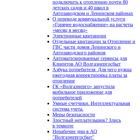
подключить к отоплению почти 80
детских садов и 40 школ в
Автозаводском и Ленинском районах
О переводе коммунальной услуги
«Горячее водоснабжение» на расчеты
«месяц в месяц»
Электронные квитанции
Отдельные квитанции за Отопление и
ГВС части домов Ленинского и
Автозаводского районов
Автоматизированные сервисы для
Клиентов АО Волгаэнергосбыт
Азбука потребителя_Для чего нужна
ежегодная корректировка платы за
отопление
ГК «Волгаэнерго» запустила
мобильное приложение для
потребителей
Умные счетчики. Интеллектуальная
система учета.
Меры безопасности
Злостный неплательщик? Злись
в темноте
Нерабочие дни в АО
"Волгаэнергосбыт"