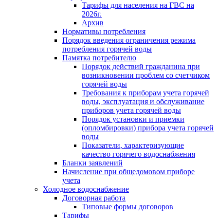
Тарифы для населения на ГВС на
2026г.
Архив
Нормативы потребления
Порядок введения ограничения режима
потребления горячей воды
Памятка потребителю
Порядок действий гражданина при
возникновении проблем со счетчиком
горячей воды
Требования к приборам учета горячей
воды, эксплуатация и обслуживание
приборов учета горячей воды
Порядок установки и приемки
(опломбировки) прибора учета горячей
воды
Показатели, характеризующие
качество горячего водоснабжения
Бланки заявлений
Начисление при общедомовом приборе
учета
Холодное водоснабжение
Договорная работа
Типовые формы договоров
Тарифы