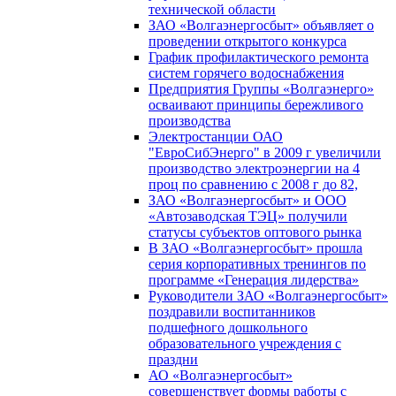
технической области
ЗАО «Волгаэнергосбыт» объявляет о
проведении открытого конкурса
График профилактического ремонта
систем горячего водоснабжения
Предприятия Группы «Волгаэнерго»
осваивают принципы бережливого
производства
Электростанции ОАО
"ЕвроСибЭнерго" в 2009 г увеличили
производство электроэнергии на 4
проц по сравнению с 2008 г до 82,
ЗАО «Волгаэнергосбыт» и ООО
«Автозаводская ТЭЦ» получили
статусы субъектов оптового рынка
В ЗАО «Волгаэнергосбыт» прошла
серия корпоративных тренингов по
программе «Генерация лидерства»
Руководители ЗАО «Волгаэнергосбыт»
поздравили воспитанников
подшефного дошкольного
образовательного учреждения с
праздни
АО «Волгаэнергосбыт»
совершенствует формы работы с