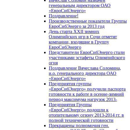
Вячеслав Соломин назначен
генеральным директором ОАО
«ЕвроСибЭнерго»
Поздравление!
Производственные показатели Группы
ЕвроСибЭнерго за 2013 год
День старта XXII зимних
Олимпийских игр в Сочи отметят
компании, входящие в Группу
ЕвроСибЭнерго
Представители ЕвроСибЭнерго стали
участниками эстафеты Олимпийского
огня
Поздравление Вячеслава Соломина,
и.о. генерального директора ОАО
«ЕвроСибЭнерго»
Предприятия группы
«ЕвроСибЭнерго» получили паспорта
готовности к работе в осенне-зимний
период максимума нагрузок 2013-
Предприятия Группы
«ЕвроСибЭнерго» подошли к
отопительному сезону 2013-2014 гг. в
полной технической готовности
Прекращены полномочия ген.