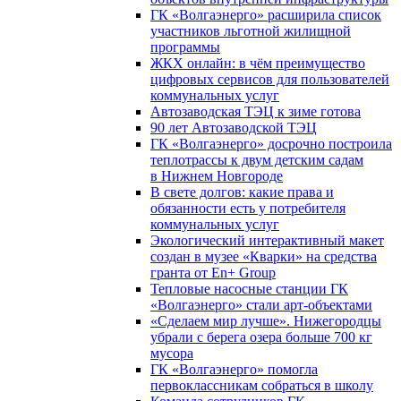
ГК «Волгаэнерго» расширила список
участников льготной жилищной
программы
ЖКХ онлайн: в чём преимущество
цифровых сервисов для пользователей
коммунальных услуг
Автозаводская ТЭЦ к зиме готова
90 лет Автозаводской ТЭЦ
ГК «Волгаэнерго» досрочно построила
теплотрассы к двум детским садам
в Нижнем Новгороде
В свете долгов: какие права и
обязанности есть у потребителя
коммунальных услуг
Экологический интерактивный макет
создан в музее «Кварки» на средства
гранта от En+ Group
Тепловые насосные станции ГК
«Волгаэнерго» стали арт-объектами
«Сделаем мир лучше». Нижегородцы
убрали с берега озера больше 700 кг
мусора
ГК «Волгаэнерго» помогла
первоклассникам собраться в школу