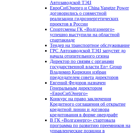
Автозаводской ТЭЦ
ЕвроСибЭнерго и China Yangtze Power
договорились о совместной
реализации гидроэнергетических
проектов в России
Спортсмены ГК «Волгаэнерго»
успешно выступили на областной
спартакиаде
Тендер на транспортное обслуживание
ГРС Автозаводской ТЭЦ запустят до
начала отопительного сезона
Директор по связям с органами
государственной власти En+ Group
Владимир Кирюхин избран
председателем совета директоров
Евгений Федоров назначен
Генеральным директором
«ЕвроСибЭнерго»
Конкурс на право заключения
Кредитного соглашения об открытие
кредитной линии и договора
кредитования в форме овердрафт
В ГК «Волгаэнерго» стартовала
программа по развитию преемников на
управленческие позиции в