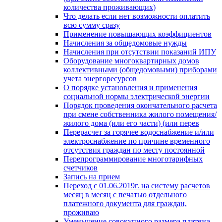
количества проживающих)
Что делать если нет возможности оплатить
всю сумму сразу
Применение повышающих коэффициентов
Начисления за общедомовые нужды
Начисления при отсутствии показаний ИПУ
Оборудование многоквартирных домов
коллективными (общедомовыми) приборами
учета энергоресурсов
О порядке установления и применения
социальной нормы электрической энергии
Порядок проведения окончательного расчета
при смене собственника жилого помещения/
жилого дома (или его части) (или перев
Перерасчет за горячее водоснабжение и/или
электроснабжение по причине временного
отсутствия граждан по месту постоянной
Перепрограммирование многотарифных
счетчиков
Запись на прием
Переход с 01.06.2019г. на систему расчетов
месяц в месяц с печатью отдельного
платежного документа для граждан,
проживаю
Уменьшение совокупного размера платежа