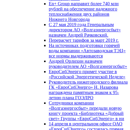
En+ Group направит более 740 млн
рублей на обеспечение надежного
теплоснабжения двух районов
Нижнего Новгорода
С 27 мая 2019 года Генеральным
директором АО «Волгаэнергосбыт»
назначен Андрей Рачковский.
Перерасчет тарифов за март 2019 г.
На источниках подготовки горячей
воды компании «Автозаводская ТЭЦ»
все нормы выдерживаются
Андрей Орлихин назначен
руководителем АО «Волгаэнергосбыт»
ЕвроСибЭнерго примет участие в
«Российской Энергетической Неделе»
Руководитель нижегородского филиала
ГК «ЕвроСибЭнерго» Н. Назарова
награждена памятным знаком к 95-
летию плана ГОЭЛРО
Сотрудники компании
«Волгаэнергосбыт» передали новую
книгу проекта «Библиотека «Добрый
свет» Группы «ЕвроСибЭнерго» в ни
14 апреля в центральном офисе ОАО
«ЕвроСибЭнерго» состоялась прямая