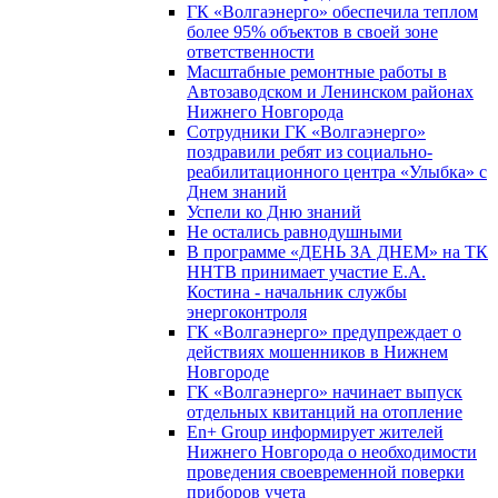
ГК «Волгаэнерго» обеспечила теплом
более 95% объектов в своей зоне
ответственности
Масштабные ремонтные работы в
Автозаводском и Ленинском районах
Нижнего Новгорода
Сотрудники ГК «Волгаэнерго»
поздравили ребят из социально-
реабилитационного центра «Улыбка» с
Днем знаний
Успели ко Дню знаний
Не остались равнодушными
В программе «ДЕНЬ ЗА ДНЕМ» на ТК
ННТВ принимает участие Е.А.
Костина - начальник службы
энергоконтроля
ГК «Волгаэнерго» предупреждает о
действиях мошенников в Нижнем
Новгороде
ГК «Волгаэнерго» начинает выпуск
отдельных квитанций на отопление
En+ Group информирует жителей
Нижнего Новгорода о необходимости
проведения своевременной поверки
приборов учета