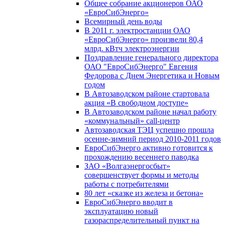
Общее собрание акционеров ОАО
«ЕвроСибЭнерго»
Всемирный день воды
В 2011 г. электростанции ОАО
«ЕвроСибЭнерго» произвели 80,4
млрд. кВтч электроэнергии
Поздравление генерального директора
ОАО "ЕвроСибЭнерго" Евгения
Федорова с Днем Энергетика и Новым
годом
В Автозаводском районе стартовала
акция «В свободном доступе»
В Автозаводском районе начал работу
«коммунальный» call-центр
Автозаводская ТЭЦ успешно прошла
осенне-зимний период 2010-2011 годов
ЕвроСибЭнерго активно готовится к
прохождению весеннего паводка
ЗАО «Волгаэнергосбыт»
совершенствует формы и методы
работы с потребителями
80 лет «сказке из железа и бетона»
ЕвроСибЭнерго вводит в
эксплуатацию новый
газораспределительный пункт на