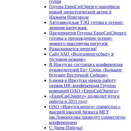
годом
Группа ЕвроСибЭнерго приобрела
новый энергетический актив в
Нижнем Новгороде
Автозаводская ТЭЦ готова к осенне-
зимним нагрузкам.
Предприятия Группы ЕвроСибЭнерго
готовы к прохождению осенне-
зимнего максимума нагрузок
Разыскивается энергия!
Сайт ЗАО «Волгаэнергосбыт» в
тестовом режиме»
В Иркутске состоялась конференция
руководителей En+ Group «Большое
будущее Восточной Сибири»
6 июня в Иркутске начала работу
первая HR–конференция Группы
компаний ОАО «ЕвроСибЭнерго»
«ЕвроСибЭнерго» подводит итоги
работы в 2011 году
ОАО «Иркутскэнерго» совместно с
высшей школой бизнеса МГУ
им.Ломоносова проведут совместную
конференцию
С Днем Победы!