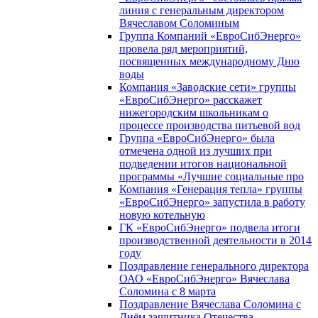
линия с генеральным директором
Вячеславом Соломиным
Группа Компаний «ЕвроСибЭнерго»
провела ряд мероприятий,
посвященных международному Дню
воды
Компания «Заводские сети» группы
«ЕвроСибЭнерго» расскажет
нижегородским школьникам о
процессе производства питьевой вод
Группа «ЕвроСибЭнерго» была
отмечена одной из лучших при
подведении итогов национальной
программы «Лучшие социальные про
Компания «Генерация тепла» группы
«ЕвроСибЭнерго» запустила в работу
новую котельную
ГК «ЕвроСибЭнерго» подвела итоги
производственной деятельности в 2014
году
Поздравление генерального директора
ОАО «ЕвроСибЭнерго» Вячеслава
Соломина с 8 марта
Поздравление Вячеслава Соломина с
Днём защитника Отечества