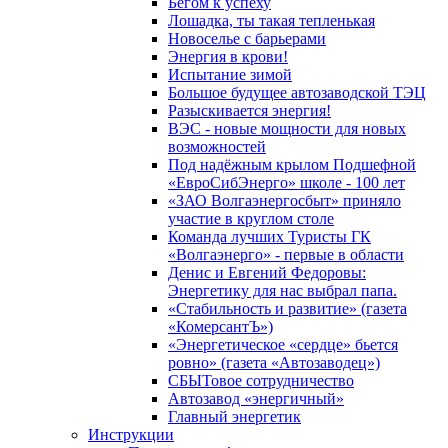
Бегом к успеху
Лошадка, ты такая тепленькая
Новоселье с барьерами
Энергия в крови!
Испытание зимой
Большое будущее автозаводской ТЭЦ
Разыскивается энергия!
ВЭС - новые мощности для новых
возможностей
Под надёжным крылом Подшефной
«ЕвроСибЭнерго» школе - 100 лет
«ЗАО Волгаэнергосбыт» приняло
участие в круглом столе
Команда лучших Туристы ГК
«Волгаэнерго» - первые в области
Денис и Евгений Федоровы:
Энергетику для нас выбрал папа.
«Стабильность и развитие» (газета
«КомерсантЪ»)
«Энергетическое «сердце» бьется
ровно» (газета «Автозаводец»)
СБЫТовое сотрудничество
Автозавод «энергичный»
Главный энергетик
Инструкции