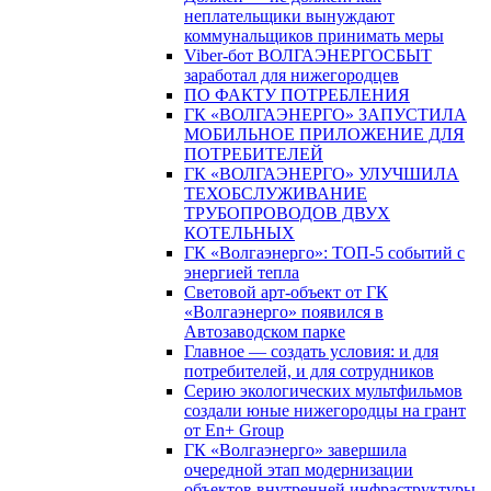
неплательщики вынуждают
коммунальщиков принимать меры
Viber-бот ВОЛГАЭНЕРГОСБЫТ
заработал для нижегородцев
ПО ФАКТУ ПОТРЕБЛЕНИЯ
ГК «ВОЛГАЭНЕРГО» ЗАПУСТИЛА
МОБИЛЬНОЕ ПРИЛОЖЕНИЕ ДЛЯ
ПОТРЕБИТЕЛЕЙ
ГК «ВОЛГАЭНЕРГО» УЛУЧШИЛА
ТЕХОБСЛУЖИВАНИЕ
ТРУБОПРОВОДОВ ДВУХ
КОТЕЛЬНЫХ
ГК «Волгаэнерго»: ТОП-5 событий с
энергией тепла
Световой арт-объект от ГК
«Волгаэнерго» появился в
Автозаводском парке
Главное — создать условия: и для
потребителей, и для сотрудников
Серию экологических мультфильмов
создали юные нижегородцы на грант
от En+ Group
ГК «Волгаэнерго» завершила
очередной этап модернизации
объектов внутренней инфраструктуры