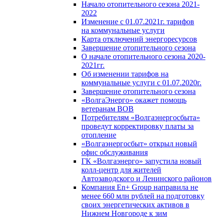
Начало отопительного сезона 2021-
2022
Изменение с 01.07.2021г. тарифов
на коммунальные услуги
Карта отключений энергоресурсов
Завершение отопительного сезона
О начале отопительного сезона 2020-
2021гг.
Об изменении тарифов на
коммунальные услуги с 01.07.2020г.
Завершение отопительного сезона
«ВолгаЭнерго» окажет помощь
ветеранам ВОВ
Потребителям «Волгаэнергосбыта»
проведут корректировку платы за
отопление
«Волгаэнергосбыт» открыл новый
офис обслуживания
ГК «Волгаэнерго» запустила новый
колл-центр для жителей
Автозаводского и Ленинского районов
Компания En+ Group направила не
менее 660 млн рублей на подготовку
своих энергетических активов в
Нижнем Новгороде к зим