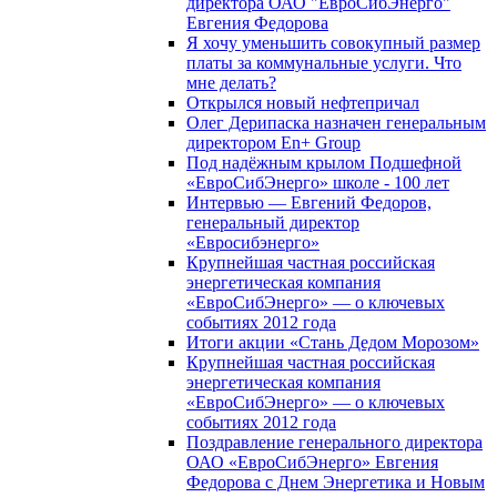
директора ОАО "ЕвроСибЭнерго"
Евгения Федорова
Я хочу уменьшить совокупный размер
платы за коммунальные услуги. Что
мне делать?
Открылся новый нефтепричал
Олег Дерипаска назначен генеральным
директором En+ Group
Под надёжным крылом Подшефной
«ЕвроСибЭнерго» школе - 100 лет
Интервью — Евгений Федоров,
генеральный директор
«Евросибэнерго»
Крупнейшая частная российская
энергетическая компания
«ЕвроСибЭнерго» — о ключевых
событиях 2012 года
Итоги акции «Стань Дедом Морозом»
Крупнейшая частная российская
энергетическая компания
«ЕвроСибЭнерго» — о ключевых
событиях 2012 года
Поздравление генерального директора
ОАО «ЕвроСибЭнерго» Евгения
Федорова с Днем Энергетика и Новым