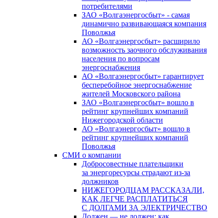
потребителями
ЗАО «Волгаэнергосбыт» - самая
динамично развивающаяся компания
Поволжья
АО «Волгаэнергосбыт» расширило
возможность заочного обслуживания
населения по вопросам
энергоснабжения
АО «Волгаэнергосбыт» гарантирует
бесперебойное энергоснабжение
жителей Московского района
ЗАО «Волгаэнергосбыт» вошло в
рейтинг крупнейших компаний
Нижегородской области
АО «Волгаэнергосбыт» вошло в
рейтинг крупнейших компаний
Поволжья
СМИ о компании
Добросовестные плательщики
за энергоресурсы страдают из-за
должников
НИЖЕГОРОДЦАМ РАССКАЗАЛИ,
КАК ЛЕГЧЕ РАСПЛАТИТЬСЯ
С ДОЛГАМИ ЗА ЭЛЕКТРИЧЕСТВО
Должен — не должен: как