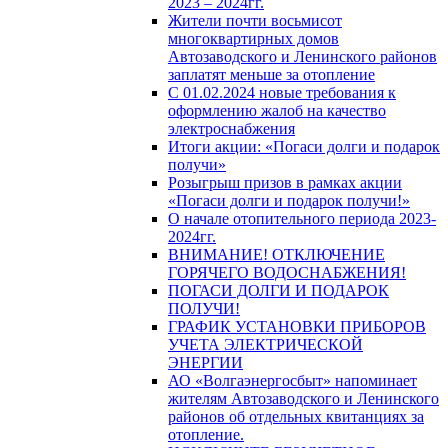
2023 – 2024гг.
Жители почти восьмисот
многоквартирных домов
Автозаводского и Ленинского районов
заплатят меньше за отопление
С 01.02.2024 новые требования к
оформлению жалоб на качество
электроснабжения
Итоги акции: «Погаси долги и подарок
получи»
Розыгрыш призов в рамках акции
«Погаси долги и подарок получи!»
О начале отопительного периода 2023-
2024гг.
ВНИМАНИЕ! ОТКЛЮЧЕНИЕ
ГОРЯЧЕГО ВОДОСНАБЖЕНИЯ!
ПОГАСИ ДОЛГИ И ПОДАРОК
ПОЛУЧИ!
ГРАФИК УСТАНОВКИ ПРИБОРОВ
УЧЕТА ЭЛЕКТРИЧЕСКОЙ
ЭНЕРГИИ
АО «Волгаэнергосбыт» напоминает
жителям Автозаводского и Ленинского
районов об отдельных квитанциях за
отопление.