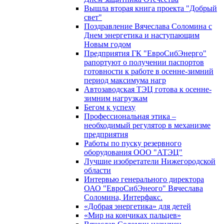
Вышла вторая книга проекта "Добрый
свет"
Поздравление Вячеслава Соломина с
Днем энергетика и наступающим
Новым годом
Предприятия ГК "ЕвроСибЭнерго"
рапортуют о получении паспортов
готовности к работе в осенне-зимний
период максимума нагр
Автозаводская ТЭЦ готова к осенне-
зимним нагрузкам
Бегом к успеху
Профессиональная этика –
необходимый регулятор в механизме
предприятия
Работы по пуску резервного
оборудования ООО "АТЭЦ"
Лучшие изобретатели Нижегородской
области
Интервью генерального директора
ОАО "ЕвроСибЭнеого" Вячеслава
Соломина, Интерфакс.
«Добрая энергетика» для детей
«Мир на кончиках пальцев»