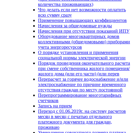
количества проживающих)
Что делать если нет возможности оплатить
всю сумму сразу
Применение повышающих коэффициентов
Начисления за общедомовые нужды
Начисления при отсутствии показаний ИПУ
Оборудование многоквартирных домов
коллективными (общедомовыми) приборами
учета энергоресурсов
О порядке установления и применения
социальной нормы электрической энергии
Порядок проведения окончательного расчета
при смене собственника жилого помещения/
жилого дома (или его части) (или перев
Перерасчет за горячее водоснабжение и/или
электроснабжение по причине временного
отсутствия граждан по месту постоянной
Перепрограммирование многотарифных
счетчиков
Запись на прием
Переход с 01.06.2019г. на систему расчетов
месяц в месяц с печатью отдельного
платежного документа для граждан,
проживаю
Уменьшение совокупного размера платежа