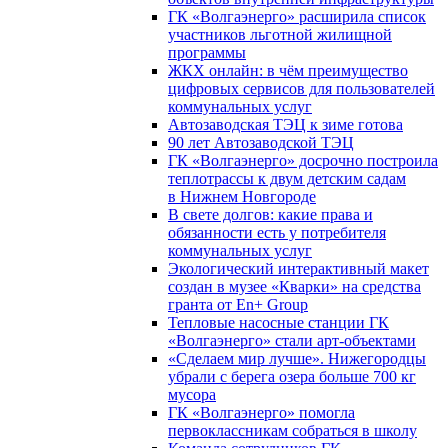
ГК «Волгаэнерго» расширила список
участников льготной жилищной
программы
ЖКХ онлайн: в чём преимущество
цифровых сервисов для пользователей
коммунальных услуг
Автозаводская ТЭЦ к зиме готова
90 лет Автозаводской ТЭЦ
ГК «Волгаэнерго» досрочно построила
теплотрассы к двум детским садам
в Нижнем Новгороде
В свете долгов: какие права и
обязанности есть у потребителя
коммунальных услуг
Экологический интерактивный макет
создан в музее «Кварки» на средства
гранта от En+ Group
Тепловые насосные станции ГК
«Волгаэнерго» стали арт-объектами
«Сделаем мир лучше». Нижегородцы
убрали с берега озера больше 700 кг
мусора
ГК «Волгаэнерго» помогла
первоклассникам собраться в школу