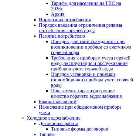
Тарифы для населения на ГВС на
2026г.
Архив
Нормативы потребления
Порядок введения ограничения режима
потребления горячей воды
Памятка потребителю
Порядок действий гражданина при
возникновении проблем со счетчиком
горячей воды
Требования к приборам учета горячей
воды, эксплуатация и обслуживание
приборов учета горячей воды
Порядок установки и приемки
(опломбировки) прибора учета горячей
воды
Показатели, характеризующие
качество горячего водоснабжения
Бланки заявлений
Начисление при общедомовом приборе
учета
Холодное водоснабжение
Договорная работа
Типовые формы договоров
Тарифы