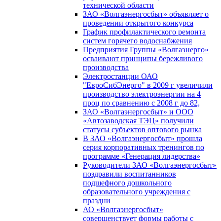
технической области
ЗАО «Волгаэнергосбыт» объявляет о
проведении открытого конкурса
График профилактического ремонта
систем горячего водоснабжения
Предприятия Группы «Волгаэнерго»
осваивают принципы бережливого
производства
Электростанции ОАО
"ЕвроСибЭнерго" в 2009 г увеличили
производство электроэнергии на 4
проц по сравнению с 2008 г до 82,
ЗАО «Волгаэнергосбыт» и ООО
«Автозаводская ТЭЦ» получили
статусы субъектов оптового рынка
В ЗАО «Волгаэнергосбыт» прошла
серия корпоративных тренингов по
программе «Генерация лидерства»
Руководители ЗАО «Волгаэнергосбыт»
поздравили воспитанников
подшефного дошкольного
образовательного учреждения с
праздни
АО «Волгаэнергосбыт»
совершенствует формы работы с