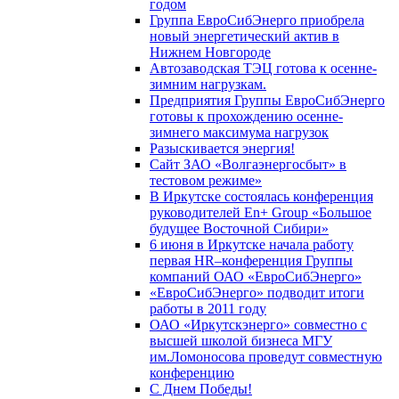
годом
Группа ЕвроСибЭнерго приобрела
новый энергетический актив в
Нижнем Новгороде
Автозаводская ТЭЦ готова к осенне-
зимним нагрузкам.
Предприятия Группы ЕвроСибЭнерго
готовы к прохождению осенне-
зимнего максимума нагрузок
Разыскивается энергия!
Сайт ЗАО «Волгаэнергосбыт» в
тестовом режиме»
В Иркутске состоялась конференция
руководителей En+ Group «Большое
будущее Восточной Сибири»
6 июня в Иркутске начала работу
первая HR–конференция Группы
компаний ОАО «ЕвроСибЭнерго»
«ЕвроСибЭнерго» подводит итоги
работы в 2011 году
ОАО «Иркутскэнерго» совместно с
высшей школой бизнеса МГУ
им.Ломоносова проведут совместную
конференцию
С Днем Победы!