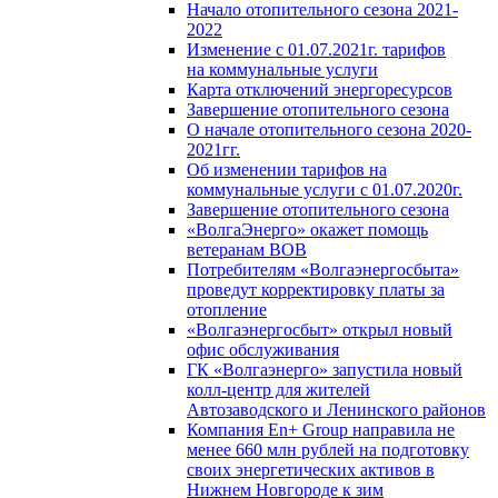
Начало отопительного сезона 2021-
2022
Изменение с 01.07.2021г. тарифов
на коммунальные услуги
Карта отключений энергоресурсов
Завершение отопительного сезона
О начале отопительного сезона 2020-
2021гг.
Об изменении тарифов на
коммунальные услуги с 01.07.2020г.
Завершение отопительного сезона
«ВолгаЭнерго» окажет помощь
ветеранам ВОВ
Потребителям «Волгаэнергосбыта»
проведут корректировку платы за
отопление
«Волгаэнергосбыт» открыл новый
офис обслуживания
ГК «Волгаэнерго» запустила новый
колл-центр для жителей
Автозаводского и Ленинского районов
Компания En+ Group направила не
менее 660 млн рублей на подготовку
своих энергетических активов в
Нижнем Новгороде к зим