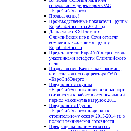
Вячеслав Соломин назначен
генеральным директором ОАО
«ЕвроСибЭнерго»
Поздравление!
Производственные показатели Группы
ЕвроСибЭнерго за 2013 год
День старта XXII зимних
Олимпийских игр в Сочи отметят
компании, входящие в Группу
ЕвроСибЭнерго
Представители ЕвроСибЭнерго стали
участниками эстафеты Олимпийского
огня
Поздравление Вячеслава Соломина,
и.о. генерального директора ОАО
«ЕвроСибЭнерго»
Предприятия группы
«ЕвроСибЭнерго» получили паспорта
готовности к работе в осенне-зимний
период максимума нагрузок 2013-
Предприятия Группы
«ЕвроСибЭнерго» подошли к
отопительному сезону 2013-2014 гг. в
полной технической готовности
Прекращены полномочия ген.