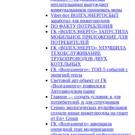
неплательщики вынуждают
коммунальщиков принимать меры
Viber-бот ВОЛГАЭНЕРГОСБЫТ
заработал для нижегородцев
ПО ФАКТУ ПОТРЕБЛЕНИЯ
ГК «ВОЛГАЭНЕРГО» ЗАПУСТИЛА
МОБИЛЬНОЕ ПРИЛОЖЕНИЕ ДЛЯ
ПОТРЕБИТЕЛЕЙ
ГК «ВОЛГАЭНЕРГО» УЛУЧШИЛА
ТЕХОБСЛУЖИВАНИЕ
ТРУБОПРОВОДОВ ДВУХ
КОТЕЛЬНЫХ
ГК «Волгаэнерго»: ТОП-5 событий с
энергией тепла
Световой арт-объект от ГК
«Волгаэнерго» появился в
Автозаводском парке
Главное — создать условия: и для
потребителей, и для сотрудников
Серию экологических мультфильмов
создали юные нижегородцы на грант
от En+ Group
ГК «Волгаэнерго» завершила
очередной этап модернизации
объектов внутренней инфраструктуры