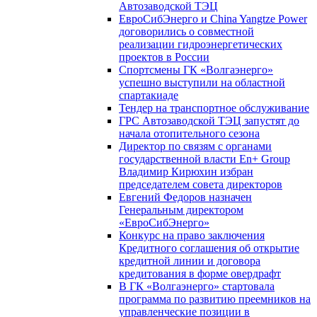
Автозаводской ТЭЦ
ЕвроСибЭнерго и China Yangtze Power
договорились о совместной
реализации гидроэнергетических
проектов в России
Спортсмены ГК «Волгаэнерго»
успешно выступили на областной
спартакиаде
Тендер на транспортное обслуживание
ГРС Автозаводской ТЭЦ запустят до
начала отопительного сезона
Директор по связям с органами
государственной власти En+ Group
Владимир Кирюхин избран
председателем совета директоров
Евгений Федоров назначен
Генеральным директором
«ЕвроСибЭнерго»
Конкурс на право заключения
Кредитного соглашения об открытие
кредитной линии и договора
кредитования в форме овердрафт
В ГК «Волгаэнерго» стартовала
программа по развитию преемников на
управленческие позиции в