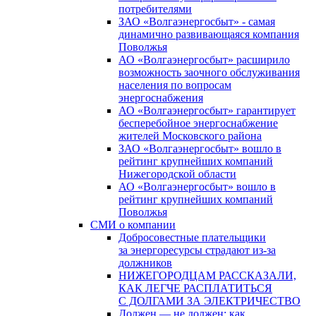
потребителями
ЗАО «Волгаэнергосбыт» - самая
динамично развивающаяся компания
Поволжья
АО «Волгаэнергосбыт» расширило
возможность заочного обслуживания
населения по вопросам
энергоснабжения
АО «Волгаэнергосбыт» гарантирует
бесперебойное энергоснабжение
жителей Московского района
ЗАО «Волгаэнергосбыт» вошло в
рейтинг крупнейших компаний
Нижегородской области
АО «Волгаэнергосбыт» вошло в
рейтинг крупнейших компаний
Поволжья
СМИ о компании
Добросовестные плательщики
за энергоресурсы страдают из-за
должников
НИЖЕГОРОДЦАМ РАССКАЗАЛИ,
КАК ЛЕГЧЕ РАСПЛАТИТЬСЯ
С ДОЛГАМИ ЗА ЭЛЕКТРИЧЕСТВО
Должен — не должен: как