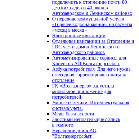
подключить к отоплению почти 80
детских садов и 40 школ в
Автозаводском и Ленинском районах
О переводе коммунальной услуги
«Горячее водоснабжение» на расчеты
«месяц в месяц»
Электронные квитанции
Отдельные квитанции за Отопление и
ГВС части домов Ленинского и
Автозаводского районов
Автоматизированные сервисы для
Клиентов АО Волгаэнергосбыт
Азбука потребителя_Для чего нужна
ежегодная корректировка платы за
отопление
ГК «Волгаэнерго» запустила
мобильное приложение для
потребителей
Умные счетчики. Интеллектуальная
система учета.
Меры безопасности
Злостный неплательщик? Злись
в темноте
Нерабочие дни в АО
"Волгаэнергосбыт"