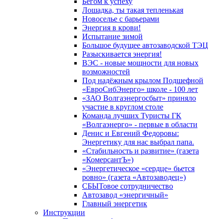
Бегом к успеху
Лошадка, ты такая тепленькая
Новоселье с барьерами
Энергия в крови!
Испытание зимой
Большое будущее автозаводской ТЭЦ
Разыскивается энергия!
ВЭС - новые мощности для новых
возможностей
Под надёжным крылом Подшефной
«ЕвроСибЭнерго» школе - 100 лет
«ЗАО Волгаэнергосбыт» приняло
участие в круглом столе
Команда лучших Туристы ГК
«Волгаэнерго» - первые в области
Денис и Евгений Федоровы:
Энергетику для нас выбрал папа.
«Стабильность и развитие» (газета
«КомерсантЪ»)
«Энергетическое «сердце» бьется
ровно» (газета «Автозаводец»)
СБЫТовое сотрудничество
Автозавод «энергичный»
Главный энергетик
Инструкции