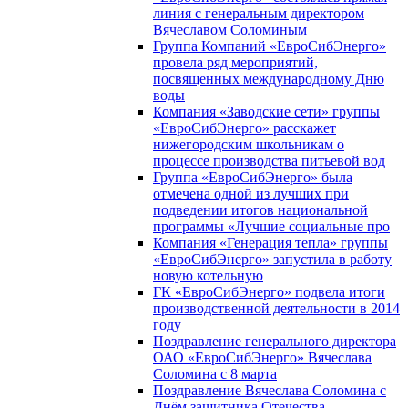
линия с генеральным директором
Вячеславом Соломиным
Группа Компаний «ЕвроСибЭнерго»
провела ряд мероприятий,
посвященных международному Дню
воды
Компания «Заводские сети» группы
«ЕвроСибЭнерго» расскажет
нижегородским школьникам о
процессе производства питьевой вод
Группа «ЕвроСибЭнерго» была
отмечена одной из лучших при
подведении итогов национальной
программы «Лучшие социальные про
Компания «Генерация тепла» группы
«ЕвроСибЭнерго» запустила в работу
новую котельную
ГК «ЕвроСибЭнерго» подвела итоги
производственной деятельности в 2014
году
Поздравление генерального директора
ОАО «ЕвроСибЭнерго» Вячеслава
Соломина с 8 марта
Поздравление Вячеслава Соломина с
Днём защитника Отечества