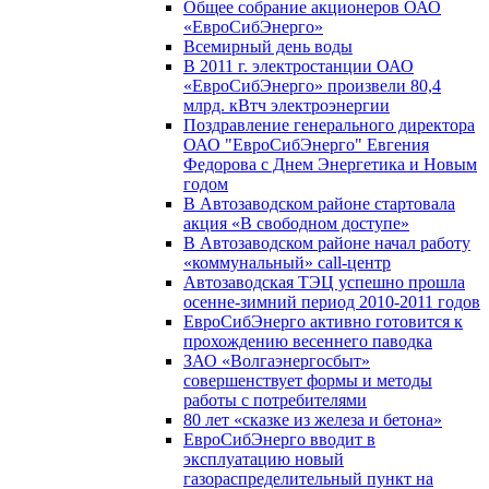
Общее собрание акционеров ОАО
«ЕвроСибЭнерго»
Всемирный день воды
В 2011 г. электростанции ОАО
«ЕвроСибЭнерго» произвели 80,4
млрд. кВтч электроэнергии
Поздравление генерального директора
ОАО "ЕвроСибЭнерго" Евгения
Федорова с Днем Энергетика и Новым
годом
В Автозаводском районе стартовала
акция «В свободном доступе»
В Автозаводском районе начал работу
«коммунальный» call-центр
Автозаводская ТЭЦ успешно прошла
осенне-зимний период 2010-2011 годов
ЕвроСибЭнерго активно готовится к
прохождению весеннего паводка
ЗАО «Волгаэнергосбыт»
совершенствует формы и методы
работы с потребителями
80 лет «сказке из железа и бетона»
ЕвроСибЭнерго вводит в
эксплуатацию новый
газораспределительный пункт на