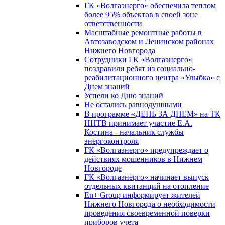
ГК «Волгаэнерго» обеспечила теплом
более 95% объектов в своей зоне
ответственности
Масштабные ремонтные работы в
Автозаводском и Ленинском районах
Нижнего Новгорода
Сотрудники ГК «Волгаэнерго»
поздравили ребят из социально-
реабилитационного центра «Улыбка» с
Днем знаний
Успели ко Дню знаний
Не остались равнодушными
В программе «ДЕНЬ ЗА ДНЕМ» на ТК
ННТВ принимает участие Е.А.
Костина - начальник службы
энергоконтроля
ГК «Волгаэнерго» предупреждает о
действиях мошенников в Нижнем
Новгороде
ГК «Волгаэнерго» начинает выпуск
отдельных квитанций на отопление
En+ Group информирует жителей
Нижнего Новгорода о необходимости
проведения своевременной поверки
приборов учета