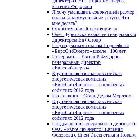
директора ОАО "ЕвроСибЭнерго"
Евгения Федорова
Я хочу уменьшить совокупный размер
платы за коммунальные услуги. Что
мне делать?
Открылся новый нефтепричал
Олег Дерипаска назначен генеральным
директором En+ Group
Под надёжным крылом Подшефной
«ЕвроСибЭнерго» школе - 100 лет
Интервью — Евгений Федоров,
генеральный директор
«Евросибэнерго»
Крупнейшая частная российская
энергетическая компания
«ЕвроСибЭнерго» — о ключевых
событиях 2012 года
Итоги акции «Стань Дедом Морозом»
Крупнейшая частная российская
энергетическая компания
«ЕвроСибЭнерго» — о ключевых
событиях 2012 года
Поздравление генерального директора
ОАО «ЕвроСибЭнерго» Евгения
Федорова с Днем Энергетика и Новым