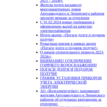
2023 – 2024гг.
Жители почти восьмисот
многоквартирных домов
Автозаводского и Ленинского районов
заплатят меньше за отопление
С 01.02.2024 новые требования к
оформлению жалоб на качество
электроснабжения
Итоги акции: «Погаси долги и подарок
получи»
Розыгрыш призов в рамках акции
«Погаси долги и подарок получи!»
О начале отопительного периода 2023-
2024гг.
ВНИМАНИЕ! ОТКЛЮЧЕНИЕ
ГОРЯЧЕГО ВОДОСНАБЖЕНИЯ!
ПОГАСИ ДОЛГИ И ПОДАРОК
ПОЛУЧИ!
ГРАФИК УСТАНОВКИ ПРИБОРОВ
УЧЕТА ЭЛЕКТРИЧЕСКОЙ
ЭНЕРГИИ
АО «Волгаэнергосбыт» напоминает
жителям Автозаводского и Ленинского
районов об отдельных квитанциях за
отопление.