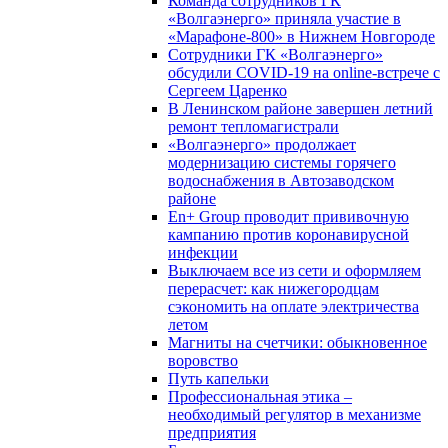
Команда сотрудников ГК
«Волгаэнерго» приняла участие в
«Марафоне-800» в Нижнем Новгороде
Сотрудники ГК «Волгаэнерго»
обсудили COVID-19 на online-встрече с
Сергеем Царенко
В Ленинском районе завершен летний
ремонт тепломагистрали
«Волгаэнерго» продолжает
модернизацию системы горячего
водоснабжения в Автозаводском
районе
En+ Group проводит прививочную
кампанию против коронавирусной
инфекции
Выключаем все из сети и оформляем
перерасчет: как нижегородцам
сэкономить на оплате электричества
летом
Магниты на счетчики: обыкновенное
воровство
Путь капельки
Профессиональная этика –
необходимый регулятор в механизме
предприятия