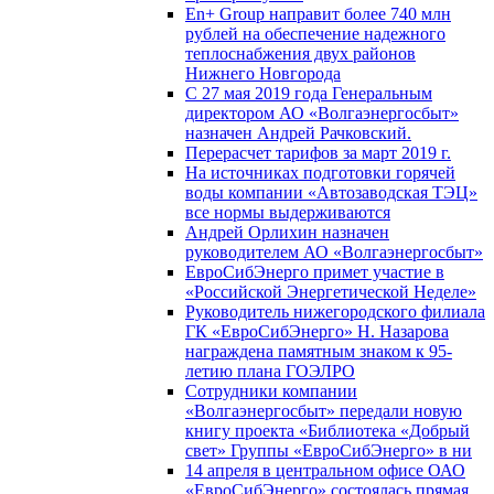
En+ Group направит более 740 млн
рублей на обеспечение надежного
теплоснабжения двух районов
Нижнего Новгорода
С 27 мая 2019 года Генеральным
директором АО «Волгаэнергосбыт»
назначен Андрей Рачковский.
Перерасчет тарифов за март 2019 г.
На источниках подготовки горячей
воды компании «Автозаводская ТЭЦ»
все нормы выдерживаются
Андрей Орлихин назначен
руководителем АО «Волгаэнергосбыт»
ЕвроСибЭнерго примет участие в
«Российской Энергетической Неделе»
Руководитель нижегородского филиала
ГК «ЕвроСибЭнерго» Н. Назарова
награждена памятным знаком к 95-
летию плана ГОЭЛРО
Сотрудники компании
«Волгаэнергосбыт» передали новую
книгу проекта «Библиотека «Добрый
свет» Группы «ЕвроСибЭнерго» в ни
14 апреля в центральном офисе ОАО
«ЕвроСибЭнерго» состоялась прямая