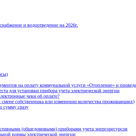
снабжение и водоотведение на 2026г.
осы)
ументов на оплату коммунальной услуги «Отопление» и проведе
ста для установки прибора учета электрической энергии
лектронные чеки об оплате?
ри смене собственника или изменении количества проживающих)
ю сумму сразу
ктивными (общедомовыми) приборами учета энергоресурсов
льной нормы электрической энергии