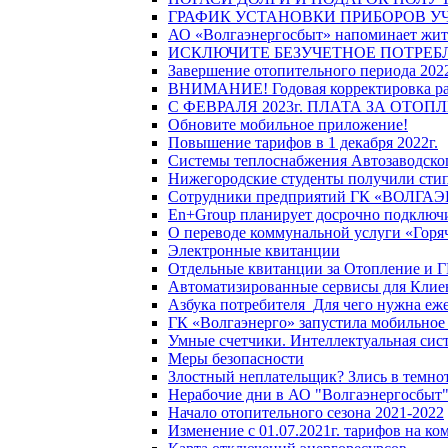
ГРАФИК УСТАНОВКИ ПРИБОРОВ У
АО «Волгаэнергосбыт» напоминает жите
ИСКЛЮЧИТЕ БЕЗУЧЕТНОЕ ПОТРЕБ
Завершение отопительного периода 2022
ВНИМАНИЕ! Годовая корректировка разм
С ФЕВРАЛЯ 2023г. ПЛАТА ЗА ОТО
Обновите мобильное приложение!
Повышение тарифов в 1 декабря 2022г.
Системы теплоснабжения Автозаводског
Нижегородские студенты получили стип
Сотрудники предприятий ГК «ВОЛГАЭНЕ
En+Group планирует досрочно подключи
О переводе коммунальной услуги «Горяч
Электронные квитанции
Отдельные квитанции за Отопление и Г
Автоматизированные сервисы для Клие
Азбука потребителя_Для чего нужна еже
ГК «Волгаэнерго» запустила мобильное
Умные счетчики. Интеллектуальная сист
Меры безопасности
Злостный неплательщик? Злись в темно
Нерабочие дни в АО "Волгаэнергосбыт
Начало отопительного сезона 2021-2022
Изменение с 01.07.2021г. тарифов на к