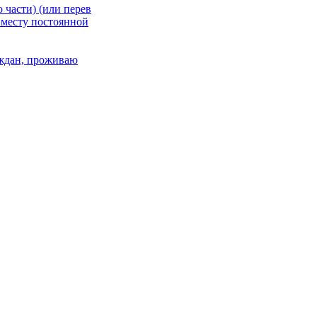
 части) (или перев
 месту постоянной
раждан, проживаю