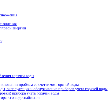
оснабжения
 отопления
епловой энергии
ду
бления горячей воды
икновении проблем со счетчиком горячей воды
оды, эксплуатация и обслуживание приборов учета горячей воды
ровки) прибора учета горячей воды
 горячего водоснабжения