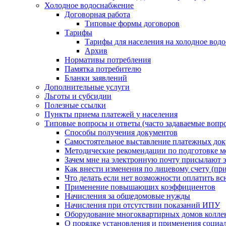
Холодное водоснабжение
Договорная работа
Типовые формы договоров
Тарифы
Тарифы для населения на холодное водо
Архив
Нормативы потребления
Памятка потребителю
Бланки заявлений
Дополнительные услуги
Льготы и субсидии
Полезные ссылки
Пункты приема платежей у населения
Типовые вопросы и ответы (часто задаваемые вопр
Способы получения документов
Самостоятельное выставление платежных док
Методические рекомендации по подготовке ме
Зачем мне на электронную почту присылают э
Как внести изменения по лицевому счету (п
Что делать если нет возможности оплатить вс
Применение повышающих коэффициентов
Начисления за общедомовые нужды
Начисления при отсутствии показаний ИПУ
Оборудование многоквартирных домов колле
О порядке установления и применения социа