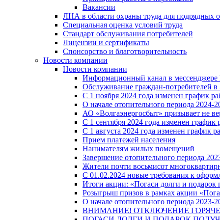
Вакансии
ЛНА в области охраны труда для подрядных 
Специальная оценка условий труда
Стандарт обслуживания потребителей
Лицензии и сертификаты
Спонсорство и благотворительность
Новости компании
Новости компании
Информационный канал в мессенджере
Обслуживание граждан-потребителей в 
С 1 ноября 2024 года изменен график 
О начале отопительного периода 2024-20
АО «Волгаэнергосбыт» призывает не ве
С 1 сентября 2024 года изменен графи
С 1 августа 2024 года изменен график 
Прием платежей населения
Нанимателям жилых помещений
Завершение отопительного периода 2023
Жители почти восьмисот многоквартирн
С 01.02.2024 новые требования к оформ
Итоги акции: «Погаси долги и подарок
Розыгрыш призов в рамках акции «Пога
О начале отопительного периода 2023-20
ВНИМАНИЕ! ОТКЛЮЧЕНИЕ ГОРЯЧ
ПОГАСИ ДОЛГИ И ПОДАРОК ПОЛУЧ