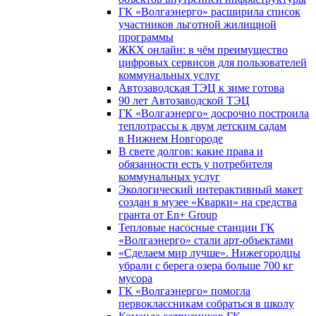
ГК «Волгаэнерго» расширила список
участников льготной жилищной
программы
ЖКХ онлайн: в чём преимущество
цифровых сервисов для пользователей
коммунальных услуг
Автозаводская ТЭЦ к зиме готова
90 лет Автозаводской ТЭЦ
ГК «Волгаэнерго» досрочно построила
теплотрассы к двум детским садам
в Нижнем Новгороде
В свете долгов: какие права и
обязанности есть у потребителя
коммунальных услуг
Экологический интерактивный макет
создан в музее «Кварки» на средства
гранта от En+ Group
Тепловые насосные станции ГК
«Волгаэнерго» стали арт-объектами
«Сделаем мир лучше». Нижегородцы
убрали с берега озера больше 700 кг
мусора
ГК «Волгаэнерго» помогла
первоклассникам собраться в школу