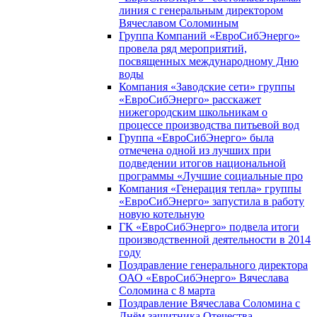
линия с генеральным директором
Вячеславом Соломиным
Группа Компаний «ЕвроСибЭнерго»
провела ряд мероприятий,
посвященных международному Дню
воды
Компания «Заводские сети» группы
«ЕвроСибЭнерго» расскажет
нижегородским школьникам о
процессе производства питьевой вод
Группа «ЕвроСибЭнерго» была
отмечена одной из лучших при
подведении итогов национальной
программы «Лучшие социальные про
Компания «Генерация тепла» группы
«ЕвроСибЭнерго» запустила в работу
новую котельную
ГК «ЕвроСибЭнерго» подвела итоги
производственной деятельности в 2014
году
Поздравление генерального директора
ОАО «ЕвроСибЭнерго» Вячеслава
Соломина с 8 марта
Поздравление Вячеслава Соломина с
Днём защитника Отечества