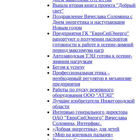
Вышла вторая книга проекта "Добрый
свет"
Поздравление Вячеслава Соломина с
Днем энергетика и наступающим
Новым годом
Предприятия ГК "ЕвроСибЭнерго"
рапортуют о получении паспортов
готовности к работе в осенне-зимний
период максимума нагр
Автозаводская ТЭЦ готова к осенне-
зимним нагрузкам
Бегом к успеху
Профессиональная этика –
необходимый регулятор в механизме
предприятия
Работы по пуску резервного
оборудования ООО "АТЭЦ"
Лучшие изобретатели Нижегородской
области
Интервью генерального директора
ОАО "ЕвроСибЭнеого" Вячеслава
Соломина, Интерфакс.
«Добрая энергетика» для детей
«Мир на кончиках пальцев»