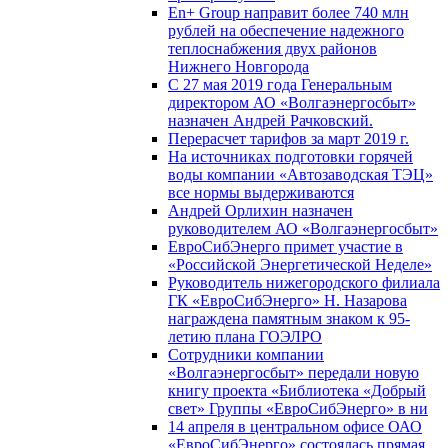
En+ Group направит более 740 млн
рублей на обеспечение надежного
теплоснабжения двух районов
Нижнего Новгорода
С 27 мая 2019 года Генеральным
директором АО «Волгаэнергосбыт»
назначен Андрей Рачковский.
Перерасчет тарифов за март 2019 г.
На источниках подготовки горячей
воды компании «Автозаводская ТЭЦ»
все нормы выдерживаются
Андрей Орлихин назначен
руководителем АО «Волгаэнергосбыт»
ЕвроСибЭнерго примет участие в
«Российской Энергетической Неделе»
Руководитель нижегородского филиала
ГК «ЕвроСибЭнерго» Н. Назарова
награждена памятным знаком к 95-
летию плана ГОЭЛРО
Сотрудники компании
«Волгаэнергосбыт» передали новую
книгу проекта «Библиотека «Добрый
свет» Группы «ЕвроСибЭнерго» в ни
14 апреля в центральном офисе ОАО
«ЕвроСибЭнерго» состоялась прямая