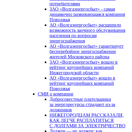
потребителями
ЗАО «Волгаэнергосбыт» - самая
динамично развивающаяся компания
Поволжья
АО «Волгаэнергосбыт» расширило
возможность заочного обслуживания
населения по вопросам
энергоснабжения
АО «Волгаэнергосбыт» гарантирует
бесперебойное энергоснабжение
жителей Московского района
ЗАО «Волгаэнергосбыт» вошло в
рейтинг крупнейших компаний
Нижегородской области
АО «Волгаэнергосбыт» вошло в
рейтинг крупнейших компаний
Поволжья
СМИ о компании
Добросовестные плательщики
за энергоресурсы страдают из-за
должников
НИЖЕГОРОДЦАМ РАССКАЗАЛИ,
КАК ЛЕГЧЕ РАСПЛАТИТЬСЯ
С ДОЛГАМИ ЗА ЭЛЕКТРИЧЕСТВО
Должен — не должен: как