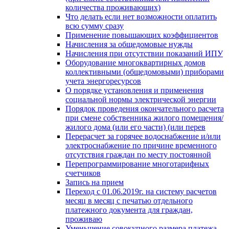
количества проживающих)
Что делать если нет возможности оплатить
всю сумму сразу
Применение повышающих коэффициентов
Начисления за общедомовые нужды
Начисления при отсутствии показаний ИПУ
Оборудование многоквартирных домов
коллективными (общедомовыми) приборами
учета энергоресурсов
О порядке установления и применения
социальной нормы электрической энергии
Порядок проведения окончательного расчета
при смене собственника жилого помещения/
жилого дома (или его части) (или перев
Перерасчет за горячее водоснабжение и/или
электроснабжение по причине временного
отсутствия граждан по месту постоянной
Перепрограммирование многотарифных
счетчиков
Запись на прием
Переход с 01.06.2019г. на систему расчетов
месяц в месяц с печатью отдельного
платежного документа для граждан,
проживаю
Уменьшение совокупного размера платежа