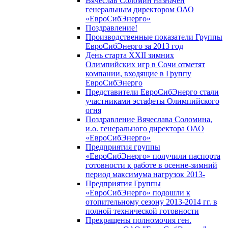
Вячеслав Соломин назначен
генеральным директором ОАО
«ЕвроСибЭнерго»
Поздравление!
Производственные показатели Группы
ЕвроСибЭнерго за 2013 год
День старта XXII зимних
Олимпийских игр в Сочи отметят
компании, входящие в Группу
ЕвроСибЭнерго
Представители ЕвроСибЭнерго стали
участниками эстафеты Олимпийского
огня
Поздравление Вячеслава Соломина,
и.о. генерального директора ОАО
«ЕвроСибЭнерго»
Предприятия группы
«ЕвроСибЭнерго» получили паспорта
готовности к работе в осенне-зимний
период максимума нагрузок 2013-
Предприятия Группы
«ЕвроСибЭнерго» подошли к
отопительному сезону 2013-2014 гг. в
полной технической готовности
Прекращены полномочия ген.