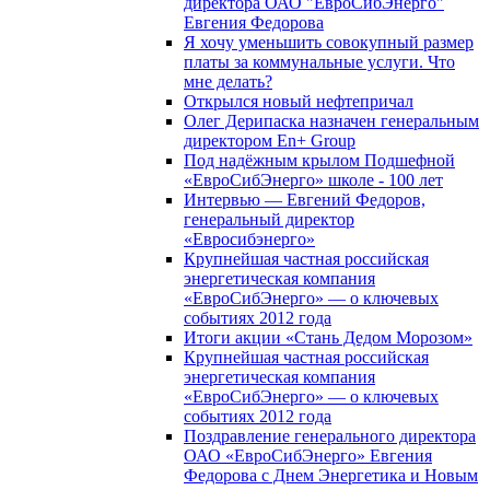
директора ОАО "ЕвроСибЭнерго"
Евгения Федорова
Я хочу уменьшить совокупный размер
платы за коммунальные услуги. Что
мне делать?
Открылся новый нефтепричал
Олег Дерипаска назначен генеральным
директором En+ Group
Под надёжным крылом Подшефной
«ЕвроСибЭнерго» школе - 100 лет
Интервью — Евгений Федоров,
генеральный директор
«Евросибэнерго»
Крупнейшая частная российская
энергетическая компания
«ЕвроСибЭнерго» — о ключевых
событиях 2012 года
Итоги акции «Стань Дедом Морозом»
Крупнейшая частная российская
энергетическая компания
«ЕвроСибЭнерго» — о ключевых
событиях 2012 года
Поздравление генерального директора
ОАО «ЕвроСибЭнерго» Евгения
Федорова с Днем Энергетика и Новым