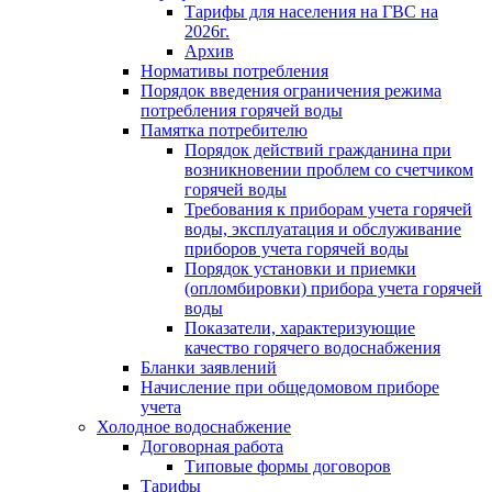
Тарифы для населения на ГВС на
2026г.
Архив
Нормативы потребления
Порядок введения ограничения режима
потребления горячей воды
Памятка потребителю
Порядок действий гражданина при
возникновении проблем со счетчиком
горячей воды
Требования к приборам учета горячей
воды, эксплуатация и обслуживание
приборов учета горячей воды
Порядок установки и приемки
(опломбировки) прибора учета горячей
воды
Показатели, характеризующие
качество горячего водоснабжения
Бланки заявлений
Начисление при общедомовом приборе
учета
Холодное водоснабжение
Договорная работа
Типовые формы договоров
Тарифы