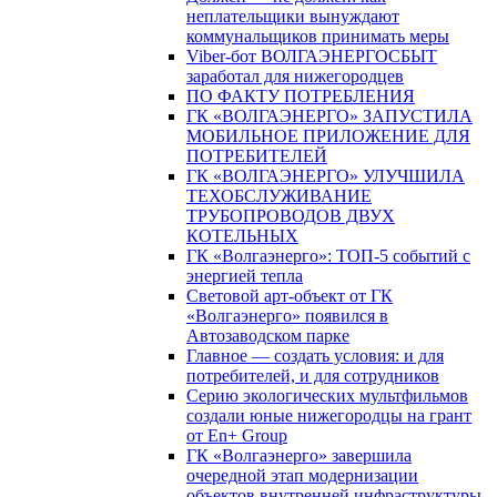
неплательщики вынуждают
коммунальщиков принимать меры
Viber-бот ВОЛГАЭНЕРГОСБЫТ
заработал для нижегородцев
ПО ФАКТУ ПОТРЕБЛЕНИЯ
ГК «ВОЛГАЭНЕРГО» ЗАПУСТИЛА
МОБИЛЬНОЕ ПРИЛОЖЕНИЕ ДЛЯ
ПОТРЕБИТЕЛЕЙ
ГК «ВОЛГАЭНЕРГО» УЛУЧШИЛА
ТЕХОБСЛУЖИВАНИЕ
ТРУБОПРОВОДОВ ДВУХ
КОТЕЛЬНЫХ
ГК «Волгаэнерго»: ТОП-5 событий с
энергией тепла
Световой арт-объект от ГК
«Волгаэнерго» появился в
Автозаводском парке
Главное — создать условия: и для
потребителей, и для сотрудников
Серию экологических мультфильмов
создали юные нижегородцы на грант
от En+ Group
ГК «Волгаэнерго» завершила
очередной этап модернизации
объектов внутренней инфраструктуры