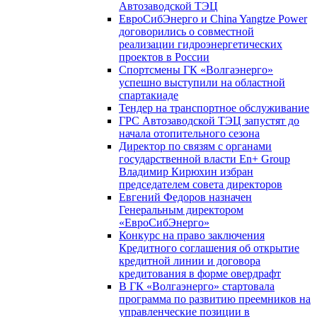
Автозаводской ТЭЦ
ЕвроСибЭнерго и China Yangtze Power
договорились о совместной
реализации гидроэнергетических
проектов в России
Спортсмены ГК «Волгаэнерго»
успешно выступили на областной
спартакиаде
Тендер на транспортное обслуживание
ГРС Автозаводской ТЭЦ запустят до
начала отопительного сезона
Директор по связям с органами
государственной власти En+ Group
Владимир Кирюхин избран
председателем совета директоров
Евгений Федоров назначен
Генеральным директором
«ЕвроСибЭнерго»
Конкурс на право заключения
Кредитного соглашения об открытие
кредитной линии и договора
кредитования в форме овердрафт
В ГК «Волгаэнерго» стартовала
программа по развитию преемников на
управленческие позиции в