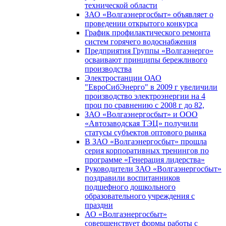
технической области
ЗАО «Волгаэнергосбыт» объявляет о
проведении открытого конкурса
График профилактического ремонта
систем горячего водоснабжения
Предприятия Группы «Волгаэнерго»
осваивают принципы бережливого
производства
Электростанции ОАО
"ЕвроСибЭнерго" в 2009 г увеличили
производство электроэнергии на 4
проц по сравнению с 2008 г до 82,
ЗАО «Волгаэнергосбыт» и ООО
«Автозаводская ТЭЦ» получили
статусы субъектов оптового рынка
В ЗАО «Волгаэнергосбыт» прошла
серия корпоративных тренингов по
программе «Генерация лидерства»
Руководители ЗАО «Волгаэнергосбыт»
поздравили воспитанников
подшефного дошкольного
образовательного учреждения с
праздни
АО «Волгаэнергосбыт»
совершенствует формы работы с