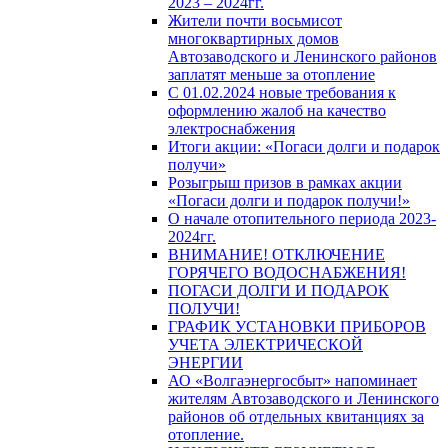
2023 – 2024гг.
Жители почти восьмисот
многоквартирных домов
Автозаводского и Ленинского районов
заплатят меньше за отопление
С 01.02.2024 новые требования к
оформлению жалоб на качество
электроснабжения
Итоги акции: «Погаси долги и подарок
получи»
Розыгрыш призов в рамках акции
«Погаси долги и подарок получи!»
О начале отопительного периода 2023-
2024гг.
ВНИМАНИЕ! ОТКЛЮЧЕНИЕ
ГОРЯЧЕГО ВОДОСНАБЖЕНИЯ!
ПОГАСИ ДОЛГИ И ПОДАРОК
ПОЛУЧИ!
ГРАФИК УСТАНОВКИ ПРИБОРОВ
УЧЕТА ЭЛЕКТРИЧЕСКОЙ
ЭНЕРГИИ
АО «Волгаэнергосбыт» напоминает
жителям Автозаводского и Ленинского
районов об отдельных квитанциях за
отопление.