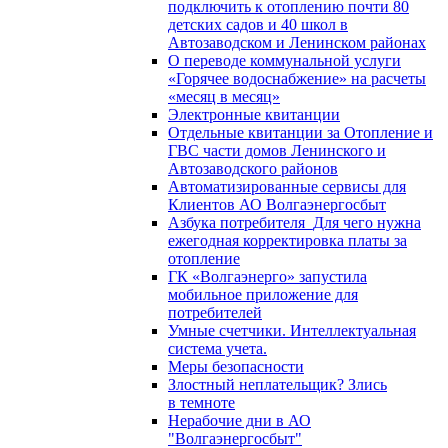
подключить к отоплению почти 80
детских садов и 40 школ в
Автозаводском и Ленинском районах
О переводе коммунальной услуги
«Горячее водоснабжение» на расчеты
«месяц в месяц»
Электронные квитанции
Отдельные квитанции за Отопление и
ГВС части домов Ленинского и
Автозаводского районов
Автоматизированные сервисы для
Клиентов АО Волгаэнергосбыт
Азбука потребителя_Для чего нужна
ежегодная корректировка платы за
отопление
ГК «Волгаэнерго» запустила
мобильное приложение для
потребителей
Умные счетчики. Интеллектуальная
система учета.
Меры безопасности
Злостный неплательщик? Злись
в темноте
Нерабочие дни в АО
"Волгаэнергосбыт"