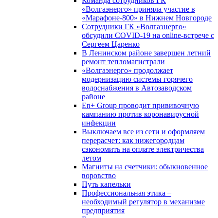
Команда сотрудников ГК
«Волгаэнерго» приняла участие в
«Марафоне-800» в Нижнем Новгороде
Сотрудники ГК «Волгаэнерго»
обсудили COVID-19 на online-встрече с
Сергеем Царенко
В Ленинском районе завершен летний
ремонт тепломагистрали
«Волгаэнерго» продолжает
модернизацию системы горячего
водоснабжения в Автозаводском
районе
En+ Group проводит прививочную
кампанию против коронавирусной
инфекции
Выключаем все из сети и оформляем
перерасчет: как нижегородцам
сэкономить на оплате электричества
летом
Магниты на счетчики: обыкновенное
воровство
Путь капельки
Профессиональная этика –
необходимый регулятор в механизме
предприятия