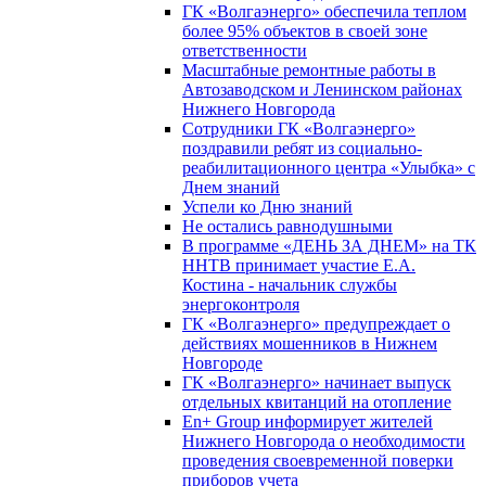
ГК «Волгаэнерго» обеспечила теплом
более 95% объектов в своей зоне
ответственности
Масштабные ремонтные работы в
Автозаводском и Ленинском районах
Нижнего Новгорода
Сотрудники ГК «Волгаэнерго»
поздравили ребят из социально-
реабилитационного центра «Улыбка» с
Днем знаний
Успели ко Дню знаний
Не остались равнодушными
В программе «ДЕНЬ ЗА ДНЕМ» на ТК
ННТВ принимает участие Е.А.
Костина - начальник службы
энергоконтроля
ГК «Волгаэнерго» предупреждает о
действиях мошенников в Нижнем
Новгороде
ГК «Волгаэнерго» начинает выпуск
отдельных квитанций на отопление
En+ Group информирует жителей
Нижнего Новгорода о необходимости
проведения своевременной поверки
приборов учета