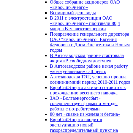
Общее собрание акционеров ОАО
«ЕвроСибЭнерго»
Всемирный день воды
В 2011 г. электростанции ОАО
«ЕвроСибЭнерго» произвели 80,4
млрд. кВтч электроэнергии
Поздравление генерального директора
ОАО "ЕвроСибЭнерго" Евгения
Федорова с Днем Энергетика и Новым
годом
В Автозаводском районе стартовала
акция «В свободном доступе»
В Автозаводском районе начал работу
«коммунальный» call-центр
Автозаводская ТЭЦ успешно прошла
осенне-зимний период 2010-2011 годов
ЕвроСибЭнерго активно готовится к
прохождению весеннего паводка
ЗАО «Волгаэнергосбыт»
совершенствует формы и методы
работы с потребителями
80 лет «сказке из железа и бетона»
ЕвроСибЭнерго вводит в
эксплуатацию новый
газораспределительный пункт на