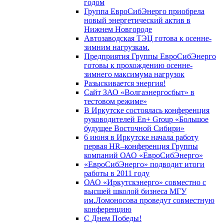
годом
Группа ЕвроСибЭнерго приобрела
новый энергетический актив в
Нижнем Новгороде
Автозаводская ТЭЦ готова к осенне-
зимним нагрузкам.
Предприятия Группы ЕвроСибЭнерго
готовы к прохождению осенне-
зимнего максимума нагрузок
Разыскивается энергия!
Сайт ЗАО «Волгаэнергосбыт» в
тестовом режиме»
В Иркутске состоялась конференция
руководителей En+ Group «Большое
будущее Восточной Сибири»
6 июня в Иркутске начала работу
первая HR–конференция Группы
компаний ОАО «ЕвроСибЭнерго»
«ЕвроСибЭнерго» подводит итоги
работы в 2011 году
ОАО «Иркутскэнерго» совместно с
высшей школой бизнеса МГУ
им.Ломоносова проведут совместную
конференцию
С Днем Победы!