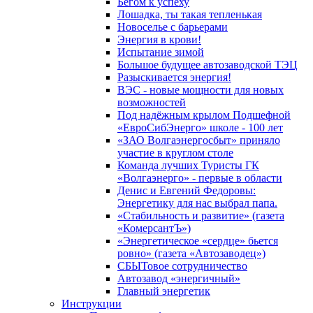
Бегом к успеху
Лошадка, ты такая тепленькая
Новоселье с барьерами
Энергия в крови!
Испытание зимой
Большое будущее автозаводской ТЭЦ
Разыскивается энергия!
ВЭС - новые мощности для новых
возможностей
Под надёжным крылом Подшефной
«ЕвроСибЭнерго» школе - 100 лет
«ЗАО Волгаэнергосбыт» приняло
участие в круглом столе
Команда лучших Туристы ГК
«Волгаэнерго» - первые в области
Денис и Евгений Федоровы:
Энергетику для нас выбрал папа.
«Стабильность и развитие» (газета
«КомерсантЪ»)
«Энергетическое «сердце» бьется
ровно» (газета «Автозаводец»)
СБЫТовое сотрудничество
Автозавод «энергичный»
Главный энергетик
Инструкции