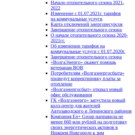
Начало отопительного сезона 2021-
2022
Изменение с 01.07.2021г. тарифов
на коммунальные услуги
Карта отключений энергоресурсов
Завершение отопительного сезона
О начале отопительного сезона 2020-
2021гг.
Об изменении тарифов на
коммунальные услуги с 01.07.2020г.
Завершение отопительного сезона
«ВолгаЭнерго» окажет помощь
ветеранам ВОВ
Потребителям «Волгаэнергосбыта»
проведут корректировку платы за
отопление
«Волгаэнергосбыт» открыл новый
офис обслуживания
ГК «Волгаэнерго» запустила новый
колл-центр для жителей
Автозаводского и Ленинского районов
Компания En+ Group направила не
менее 660 млн рублей на подготовку
своих энергетических активов в
Нижнем Новгороде к зим