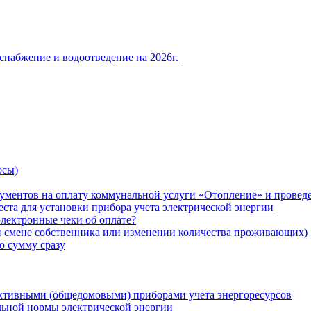
снабжение и водоотведение на 2026г.
осы)
ументов на оплату коммунальной услуги «Отопление» и проведе
ста для установки прибора учета электрической энергии
лектронные чеки об оплате?
ри смене собственника или изменении количества проживающих)
ю сумму сразу
ктивными (общедомовыми) приборами учета энергоресурсов
льной нормы электрической энергии