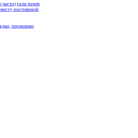
 части) (или перев
 месту постоянной
раждан, проживаю