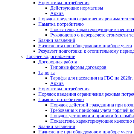
Нормативы потребления
Действующие нормативы
Архив
Порядок введения ограничения режима тепл
Памятка потребителю
Показатели, характеризующие качество
Руководство о перерасчете стоимости т
Бланки заявлений
Начисления при общедомовом приборе учета
Результат подготовки к отопительному перио
Горячее водоснабжение
Договорная работа
Типовые формы договоров
Тарифы
Тарифы для населения на ГВС на 2026г.
Архив
Нормативы потребления
Порядок введения ограничения режима потре
Памятка потребителю
Порядок действий гражданина при возн
Требования к приборам учета горячей в
Порядок установки и приемки (опломби
Показатели, характеризующие качество
Бланки заявлений
Начисление при общедомовом приборе учета