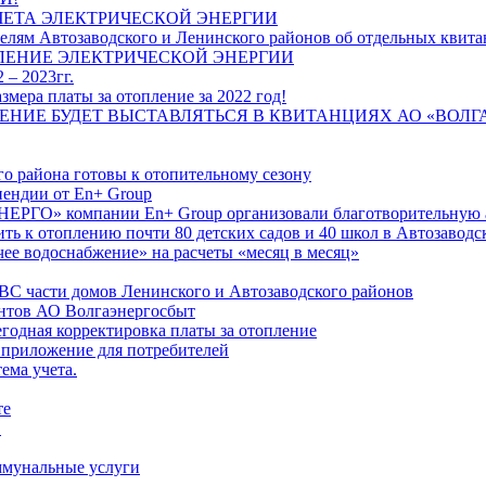
ЧЕТА ЭЛЕКТРИЧЕСКОЙ ЭНЕРГИИ
лям Автозаводского и Ленинского районов об отдельных квитан
ЛЕНИЕ ЭЛЕКТРИЧЕСКОЙ ЭНЕРГИИ
 – 2023гг.
ера платы за отопление за 2022 год!
ПЛЕНИЕ БУДЕТ ВЫСТАВЛЯТЬСЯ В КВИТАНЦИЯХ АО «ВОЛ
о района готовы к отопительному сезону
ендии от En+ Group
РГО» компании En+ Group организовали благотворительную а
ть к отоплению почти 80 детских садов и 40 школ в Автозавод
ее водоснабжение» на расчеты «месяц в месяц»
ВС части домов Ленинского и Автозаводского районов
нтов АО Волгаэнергосбыт
годная корректировка платы за отопление
 приложение для потребителей
ема учета.
те
"
оммунальные услуги