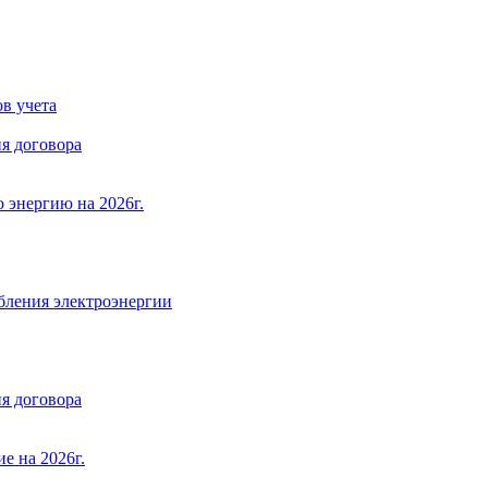
в учета
я договора
 энергию на 2026г.
бления электроэнергии
я договора
е на 2026г.