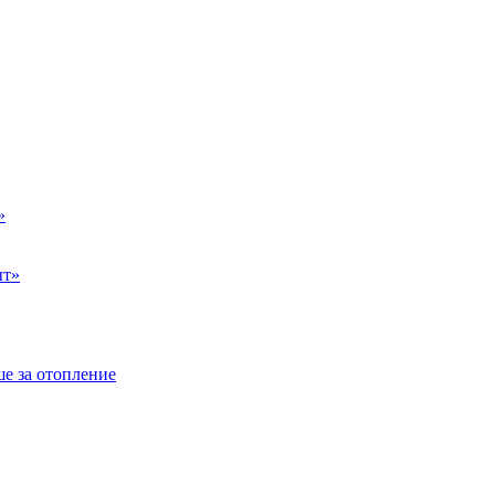
»
ыт»
е за отопление