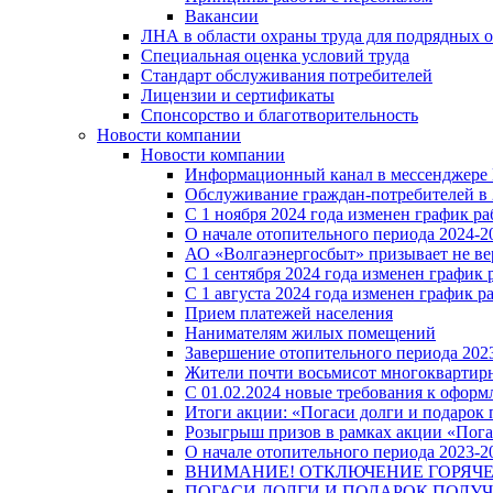
Вакансии
ЛНА в области охраны труда для подрядных 
Специальная оценка условий труда
Стандарт обслуживания потребителей
Лицензии и сертификаты
Спонсорство и благотворительность
Новости компании
Новости компании
Информационный канал в мессенджере
Обслуживание граждан-потребителей в 
С 1 ноября 2024 года изменен график 
О начале отопительного периода 2024-20
АО «Волгаэнергосбыт» призывает не ве
С 1 сентября 2024 года изменен графи
С 1 августа 2024 года изменен график 
Прием платежей населения
Нанимателям жилых помещений
Завершение отопительного периода 2023
Жители почти восьмисот многоквартирн
С 01.02.2024 новые требования к оформ
Итоги акции: «Погаси долги и подарок
Розыгрыш призов в рамках акции «Пога
О начале отопительного периода 2023-20
ВНИМАНИЕ! ОТКЛЮЧЕНИЕ ГОРЯЧ
ПОГАСИ ДОЛГИ И ПОДАРОК ПОЛУЧ