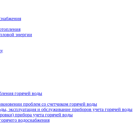
оснабжения
 отопления
епловой энергии
ду
бления горячей воды
икновении проблем со счетчиком горячей воды
оды, эксплуатация и обслуживание приборов учета горячей воды
ровки) прибора учета горячей воды
 горячего водоснабжения