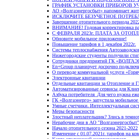
ГРАФИК УСТАНОВКИ ПРИБОРОВ У
АО «Волгаэнергосбыт» напоминает жите
ИСКЛЮЧИТЕ БЕЗУЧЕТНОЕ ПОТРЕБ
Завершение отопительного периода 2022
ВНИМАНИЕ! Годовая корректировка разм
С ФЕВРАЛЯ 2023г. ПЛАТА ЗА ОТО
Обновите мобильное приложение!
Повышение тарифов в 1 декабря 2022г.
Системы теплоснабжения Автозаводског
Нижегородские студенты получили стип
Сотрудники предприятий ГК «ВОЛГАЭНЕ
En+Group планирует досрочно подключи
О переводе коммунальной услуги «Горяч
Электронные квитанции
Отдельные квитанции за Отопление и Г
Автоматизированные сервисы для Клие
Азбука потребителя_Для чего нужна еже
ГК «Волгаэнерго» запустила мобильное
Умные счетчики. Интеллектуальная сист
Меры безопасности
Злостный неплательщик? Злись в темно
Нерабочие дни в АО "Волгаэнергосбыт
Начало отопительного сезона 2021-2022
Изменение с 01.07.2021г. тарифов на к