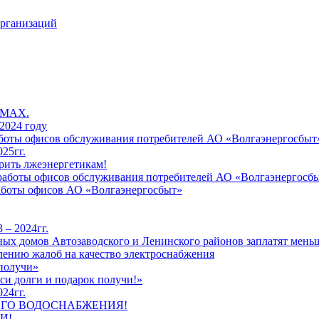
организаций
 MAX.
2024 году
работы офисов обслуживания потребителей АО «Волгаэнергосбыт
25гг.
рить лжеэнергетикам!
к работы офисов обслуживания потребителей АО «Волгаэнергосб
работы офисов АО «Волгаэнергосбыт»
 – 2024гг.
ых домов Автозаводского и Ленинского районов заплатят меньш
лению жалоб на качество электроснабжения
 получи»
си долги и подарок получи!»
24гг.
ЕГО ВОДОСНАБЖЕНИЯ!
И!