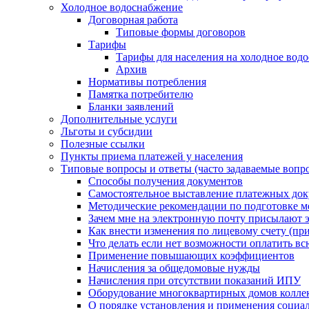
Холодное водоснабжение
Договорная работа
Типовые формы договоров
Тарифы
Тарифы для населения на холодное водо
Архив
Нормативы потребления
Памятка потребителю
Бланки заявлений
Дополнительные услуги
Льготы и субсидии
Полезные ссылки
Пункты приема платежей у населения
Типовые вопросы и ответы (часто задаваемые вопр
Способы получения документов
Самостоятельное выставление платежных док
Методические рекомендации по подготовке ме
Зачем мне на электронную почту присылают э
Как внести изменения по лицевому счету (п
Что делать если нет возможности оплатить вс
Применение повышающих коэффициентов
Начисления за общедомовые нужды
Начисления при отсутствии показаний ИПУ
Оборудование многоквартирных домов колле
О порядке установления и применения социа