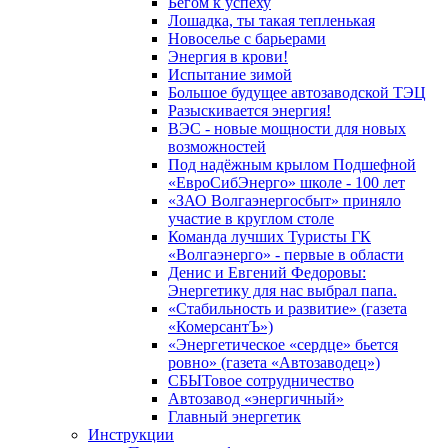
Бегом к успеху
Лошадка, ты такая тепленькая
Новоселье с барьерами
Энергия в крови!
Испытание зимой
Большое будущее автозаводской ТЭЦ
Разыскивается энергия!
ВЭС - новые мощности для новых
возможностей
Под надёжным крылом Подшефной
«ЕвроСибЭнерго» школе - 100 лет
«ЗАО Волгаэнергосбыт» приняло
участие в круглом столе
Команда лучших Туристы ГК
«Волгаэнерго» - первые в области
Денис и Евгений Федоровы:
Энергетику для нас выбрал папа.
«Стабильность и развитие» (газета
«КомерсантЪ»)
«Энергетическое «сердце» бьется
ровно» (газета «Автозаводец»)
СБЫТовое сотрудничество
Автозавод «энергичный»
Главный энергетик
Инструкции