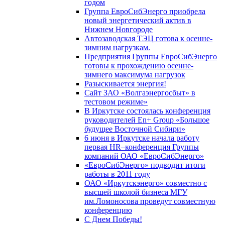
годом
Группа ЕвроСибЭнерго приобрела
новый энергетический актив в
Нижнем Новгороде
Автозаводская ТЭЦ готова к осенне-
зимним нагрузкам.
Предприятия Группы ЕвроСибЭнерго
готовы к прохождению осенне-
зимнего максимума нагрузок
Разыскивается энергия!
Сайт ЗАО «Волгаэнергосбыт» в
тестовом режиме»
В Иркутске состоялась конференция
руководителей En+ Group «Большое
будущее Восточной Сибири»
6 июня в Иркутске начала работу
первая HR–конференция Группы
компаний ОАО «ЕвроСибЭнерго»
«ЕвроСибЭнерго» подводит итоги
работы в 2011 году
ОАО «Иркутскэнерго» совместно с
высшей школой бизнеса МГУ
им.Ломоносова проведут совместную
конференцию
С Днем Победы!