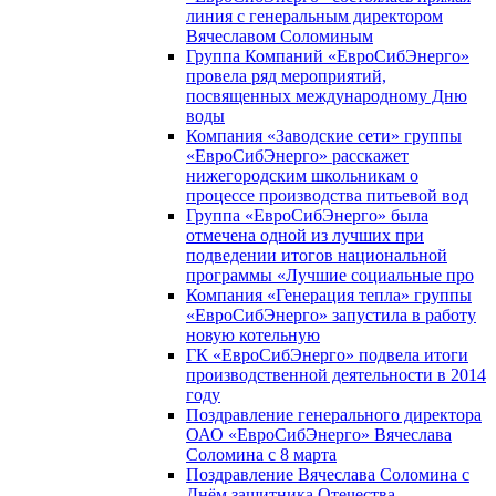
линия с генеральным директором
Вячеславом Соломиным
Группа Компаний «ЕвроСибЭнерго»
провела ряд мероприятий,
посвященных международному Дню
воды
Компания «Заводские сети» группы
«ЕвроСибЭнерго» расскажет
нижегородским школьникам о
процессе производства питьевой вод
Группа «ЕвроСибЭнерго» была
отмечена одной из лучших при
подведении итогов национальной
программы «Лучшие социальные про
Компания «Генерация тепла» группы
«ЕвроСибЭнерго» запустила в работу
новую котельную
ГК «ЕвроСибЭнерго» подвела итоги
производственной деятельности в 2014
году
Поздравление генерального директора
ОАО «ЕвроСибЭнерго» Вячеслава
Соломина с 8 марта
Поздравление Вячеслава Соломина с
Днём защитника Отечества