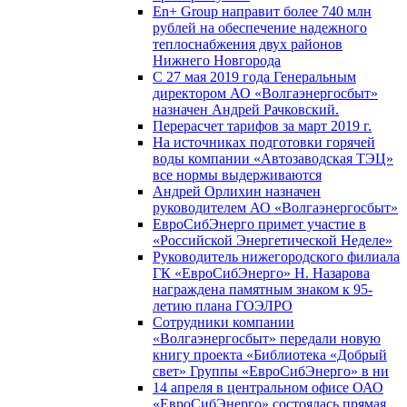
En+ Group направит более 740 млн
рублей на обеспечение надежного
теплоснабжения двух районов
Нижнего Новгорода
С 27 мая 2019 года Генеральным
директором АО «Волгаэнергосбыт»
назначен Андрей Рачковский.
Перерасчет тарифов за март 2019 г.
На источниках подготовки горячей
воды компании «Автозаводская ТЭЦ»
все нормы выдерживаются
Андрей Орлихин назначен
руководителем АО «Волгаэнергосбыт»
ЕвроСибЭнерго примет участие в
«Российской Энергетической Неделе»
Руководитель нижегородского филиала
ГК «ЕвроСибЭнерго» Н. Назарова
награждена памятным знаком к 95-
летию плана ГОЭЛРО
Сотрудники компании
«Волгаэнергосбыт» передали новую
книгу проекта «Библиотека «Добрый
свет» Группы «ЕвроСибЭнерго» в ни
14 апреля в центральном офисе ОАО
«ЕвроСибЭнерго» состоялась прямая