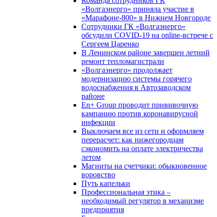
Команда сотрудников ГК
«Волгаэнерго» приняла участие в
«Марафоне-800» в Нижнем Новгороде
Сотрудники ГК «Волгаэнерго»
обсудили COVID-19 на online-встрече с
Сергеем Царенко
В Ленинском районе завершен летний
ремонт тепломагистрали
«Волгаэнерго» продолжает
модернизацию системы горячего
водоснабжения в Автозаводском
районе
En+ Group проводит прививочную
кампанию против коронавирусной
инфекции
Выключаем все из сети и оформляем
перерасчет: как нижегородцам
сэкономить на оплате электричества
летом
Магниты на счетчики: обыкновенное
воровство
Путь капельки
Профессиональная этика –
необходимый регулятор в механизме
предприятия