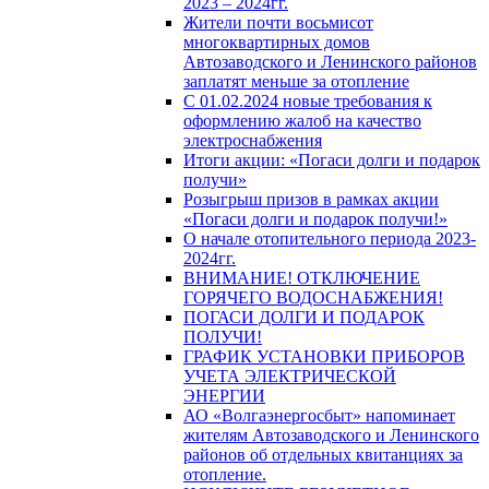
2023 – 2024гг.
Жители почти восьмисот
многоквартирных домов
Автозаводского и Ленинского районов
заплатят меньше за отопление
С 01.02.2024 новые требования к
оформлению жалоб на качество
электроснабжения
Итоги акции: «Погаси долги и подарок
получи»
Розыгрыш призов в рамках акции
«Погаси долги и подарок получи!»
О начале отопительного периода 2023-
2024гг.
ВНИМАНИЕ! ОТКЛЮЧЕНИЕ
ГОРЯЧЕГО ВОДОСНАБЖЕНИЯ!
ПОГАСИ ДОЛГИ И ПОДАРОК
ПОЛУЧИ!
ГРАФИК УСТАНОВКИ ПРИБОРОВ
УЧЕТА ЭЛЕКТРИЧЕСКОЙ
ЭНЕРГИИ
АО «Волгаэнергосбыт» напоминает
жителям Автозаводского и Ленинского
районов об отдельных квитанциях за
отопление.