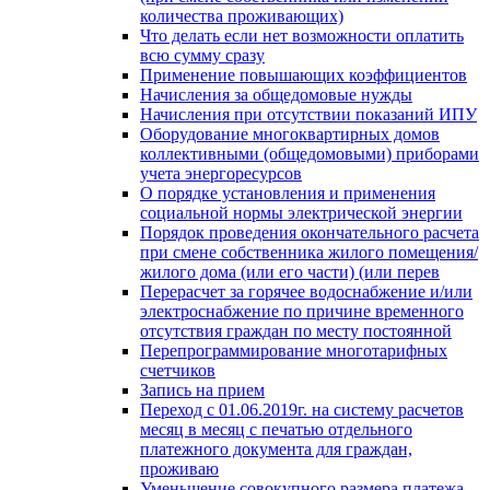
количества проживающих)
Что делать если нет возможности оплатить
всю сумму сразу
Применение повышающих коэффициентов
Начисления за общедомовые нужды
Начисления при отсутствии показаний ИПУ
Оборудование многоквартирных домов
коллективными (общедомовыми) приборами
учета энергоресурсов
О порядке установления и применения
социальной нормы электрической энергии
Порядок проведения окончательного расчета
при смене собственника жилого помещения/
жилого дома (или его части) (или перев
Перерасчет за горячее водоснабжение и/или
электроснабжение по причине временного
отсутствия граждан по месту постоянной
Перепрограммирование многотарифных
счетчиков
Запись на прием
Переход с 01.06.2019г. на систему расчетов
месяц в месяц с печатью отдельного
платежного документа для граждан,
проживаю
Уменьшение совокупного размера платежа