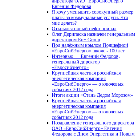
директора ОАО "ЕвроСибЭнерго"
Евгения Федорова
Я хочу уменьшить совокупный размер
платы за коммунальные услуги. Что
мне делать?
Открылся новый нефтепричал
Олег Дерипаска назначен генеральным
директором En+ Group
Под надёжным крылом Подшефной
«ЕвроСибЭнерго» школе - 100 лет
Интервью — Евгений Федоров,
генеральный директор
«Евросибэнерго»
Крупнейшая частная российская
энергетическая компания
«ЕвроСибЭнерго» — о ключевых
событиях 2012 года
Итоги акции «Стань Дедом Морозом»
Крупнейшая частная российская
энергетическая компания
«ЕвроСибЭнерго» — о ключевых
событиях 2012 года
Поздравление генерального директора
ОАО «ЕвроСибЭнерго» Евгения
Федорова с Днем Энергетика и Новым