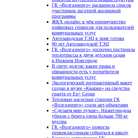
ГК «Волгаэнерго» расширила список
участников льготной жилищной
программы
ЖКХ онлайн: в чём преимущество
цифровых сервисов для пользователей
коммунальных услуг
Автозаводская ТЭЦ к зиме готова
90 лет Автозаводской ТЭЦ
ГК «Волгаэнерго» досрочно построила
теплотрассы к двум детским садам
в Нижнем Новгороде
В свете долгов: какие права и
обязанности есть у потребителя
коммунальных услуг
Экологический интерактивный макет
создан в музее «Кварки» на средства
гранта от En+ Group
Тепловые насосные станции ГК
«Волгаэнерго» стали арт-объектами
«Сделаем мир лучше». Нижегородцы
убрали с берега озера больше 700 кг
мусора
ГК «Волгаэнерго» помогла
первоклассникам собраться в школу