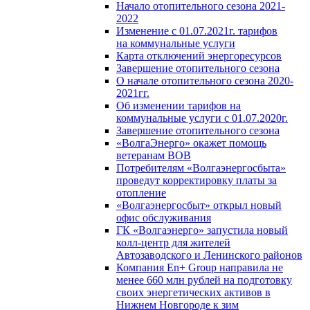
Начало отопительного сезона 2021-
2022
Изменение с 01.07.2021г. тарифов
на коммунальные услуги
Карта отключений энергоресурсов
Завершение отопительного сезона
О начале отопительного сезона 2020-
2021гг.
Об изменении тарифов на
коммунальные услуги с 01.07.2020г.
Завершение отопительного сезона
«ВолгаЭнерго» окажет помощь
ветеранам ВОВ
Потребителям «Волгаэнергосбыта»
проведут корректировку платы за
отопление
«Волгаэнергосбыт» открыл новый
офис обслуживания
ГК «Волгаэнерго» запустила новый
колл-центр для жителей
Автозаводского и Ленинского районов
Компания En+ Group направила не
менее 660 млн рублей на подготовку
своих энергетических активов в
Нижнем Новгороде к зим