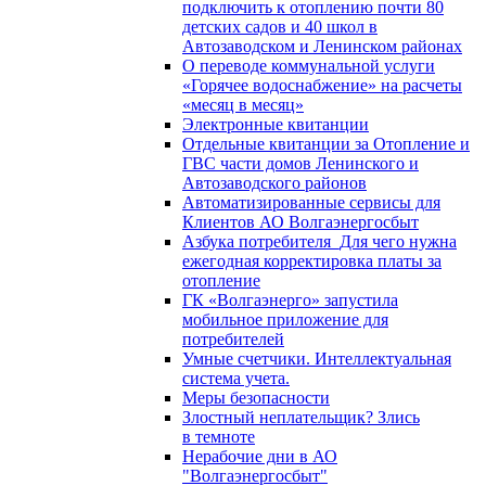
подключить к отоплению почти 80
детских садов и 40 школ в
Автозаводском и Ленинском районах
О переводе коммунальной услуги
«Горячее водоснабжение» на расчеты
«месяц в месяц»
Электронные квитанции
Отдельные квитанции за Отопление и
ГВС части домов Ленинского и
Автозаводского районов
Автоматизированные сервисы для
Клиентов АО Волгаэнергосбыт
Азбука потребителя_Для чего нужна
ежегодная корректировка платы за
отопление
ГК «Волгаэнерго» запустила
мобильное приложение для
потребителей
Умные счетчики. Интеллектуальная
система учета.
Меры безопасности
Злостный неплательщик? Злись
в темноте
Нерабочие дни в АО
"Волгаэнергосбыт"