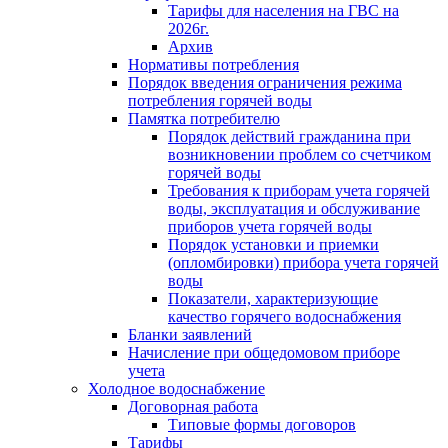
Тарифы для населения на ГВС на
2026г.
Архив
Нормативы потребления
Порядок введения ограничения режима
потребления горячей воды
Памятка потребителю
Порядок действий гражданина при
возникновении проблем со счетчиком
горячей воды
Требования к приборам учета горячей
воды, эксплуатация и обслуживание
приборов учета горячей воды
Порядок установки и приемки
(опломбировки) прибора учета горячей
воды
Показатели, характеризующие
качество горячего водоснабжения
Бланки заявлений
Начисление при общедомовом приборе
учета
Холодное водоснабжение
Договорная работа
Типовые формы договоров
Тарифы