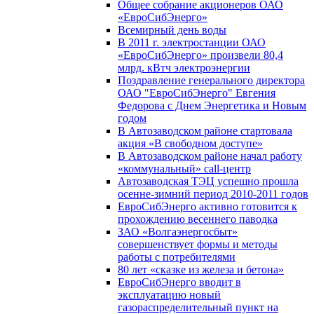
Общее собрание акционеров ОАО
«ЕвроСибЭнерго»
Всемирный день воды
В 2011 г. электростанции ОАО
«ЕвроСибЭнерго» произвели 80,4
млрд. кВтч электроэнергии
Поздравление генерального директора
ОАО "ЕвроСибЭнерго" Евгения
Федорова с Днем Энергетика и Новым
годом
В Автозаводском районе стартовала
акция «В свободном доступе»
В Автозаводском районе начал работу
«коммунальный» call-центр
Автозаводская ТЭЦ успешно прошла
осенне-зимний период 2010-2011 годов
ЕвроСибЭнерго активно готовится к
прохождению весеннего паводка
ЗАО «Волгаэнергосбыт»
совершенствует формы и методы
работы с потребителями
80 лет «сказке из железа и бетона»
ЕвроСибЭнерго вводит в
эксплуатацию новый
газораспределительный пункт на