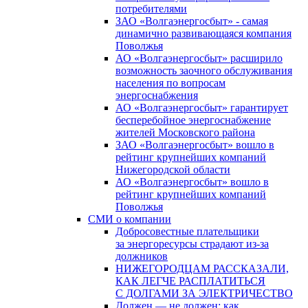
потребителями
ЗАО «Волгаэнергосбыт» - самая
динамично развивающаяся компания
Поволжья
АО «Волгаэнергосбыт» расширило
возможность заочного обслуживания
населения по вопросам
энергоснабжения
АО «Волгаэнергосбыт» гарантирует
бесперебойное энергоснабжение
жителей Московского района
ЗАО «Волгаэнергосбыт» вошло в
рейтинг крупнейших компаний
Нижегородской области
АО «Волгаэнергосбыт» вошло в
рейтинг крупнейших компаний
Поволжья
СМИ о компании
Добросовестные плательщики
за энергоресурсы страдают из-за
должников
НИЖЕГОРОДЦАМ РАССКАЗАЛИ,
КАК ЛЕГЧЕ РАСПЛАТИТЬСЯ
С ДОЛГАМИ ЗА ЭЛЕКТРИЧЕСТВО
Должен — не должен: как