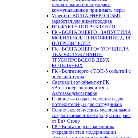
неплательщики вынуждают
коммунальщиков принимать меры
Viber-бот ВОЛГАЭНЕРГОСБЫТ
заработал для нижегородцев
ПО ФАКТУ ПОТРЕБЛЕНИЯ
ГК «ВОЛГАЭНЕРГО» ЗАПУСТИЛА
МОБИЛЬНОЕ ПРИЛОЖЕНИЕ ДЛЯ
ПОТРЕБИТЕЛЕЙ
ГК «ВОЛГАЭНЕРГО» УЛУЧШИЛА
ТЕХОБСЛУЖИВАНИЕ
ТРУБОПРОВОДОВ ДВУХ
КОТЕЛЬНЫХ
ГК «Волгаэнерго»: ТОП-5 событий с
энергией тепла
Световой арт-объект от ГК
«Волгаэнерго» появился в
Автозаводском парке
Главное — создать условия: и для
потребителей, и для сотрудников
Серию экологических мультфильмов
создали юные нижегородцы на грант
от En+ Group
ГК «Волгаэнерго» завершила
очередной этап модернизации
объектов внутренней инфраструктуры