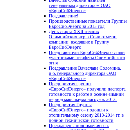
Вячеслав Соломин назначен
генеральным директором ОАО
«ЕвроСибЭнерго»
Поздравление!
Производственные показатели Группы
ЕвроСибЭнерго за 2013 год
День старта XXII зимних
Олимпийских игр в Сочи отметят
компании, входящие в Группу
ЕвроСибЭнерго
Представители ЕвроСибЭнерго стали
участниками эстафеты Олимпийского
огня
Поздравление Вячеслава Соломина,
и.о. генерального директора ОАО
«ЕвроСибЭнерго»
Предприятия группы
«ЕвроСибЭнерго» получили паспорта
готовности к работе в осенне-зимний
период максимума нагрузок 2013-
Предприятия Группы
«ЕвроСибЭнерго» подошли к
отопительному сезону 2013-2014 гг. в
полной технической готовности
Прекращены полномочия ген.