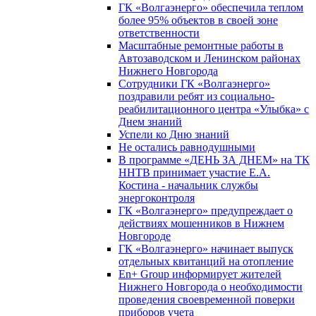
ГК «Волгаэнерго» обеспечила теплом
более 95% объектов в своей зоне
ответственности
Масштабные ремонтные работы в
Автозаводском и Ленинском районах
Нижнего Новгорода
Сотрудники ГК «Волгаэнерго»
поздравили ребят из социально-
реабилитационного центра «Улыбка» с
Днем знаний
Успели ко Дню знаний
Не остались равнодушными
В программе «ДЕНЬ ЗА ДНЕМ» на ТК
ННТВ принимает участие Е.А.
Костина - начальник службы
энергоконтроля
ГК «Волгаэнерго» предупреждает о
действиях мошенников в Нижнем
Новгороде
ГК «Волгаэнерго» начинает выпуск
отдельных квитанций на отопление
En+ Group информирует жителей
Нижнего Новгорода о необходимости
проведения своевременной поверки
приборов учета