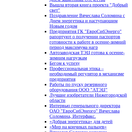
Вышла вторая книга проекта "Добрый
свет"
Поздравление Вячеслава Соломина с
Днем энергетика и наступающим
Новым годом
Предприятия ГК "ЕвроСибЭнерго"
рапортуют о получении паспортов
готовности к работе в осенне-зимний
период максимума нагр
Автозаводская ТЭЦ готова к осенне-
зимним нагрузкам
Бегом к успеху
Профессиональная этика –
необходимый регулятор в механизме
предприятия
Работы по пуску резервного
оборудования ООО "АТЭЦ"
Лучшие изобретатели Нижегородской
области
Интервью генерального директора
ОАО "ЕвроСибЭнеого" Вячеслава
Соломина, Интерфакс.
«Добрая энергетика» для детей
«Мир на кончиках пальцев»