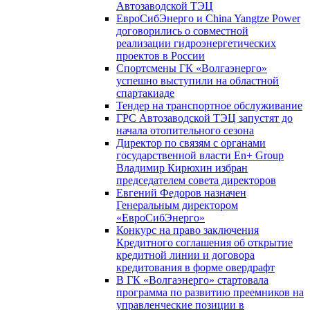
Автозаводской ТЭЦ
ЕвроСибЭнерго и China Yangtze Power
договорились о совместной
реализации гидроэнергетических
проектов в России
Спортсмены ГК «Волгаэнерго»
успешно выступили на областной
спартакиаде
Тендер на транспортное обслуживание
ГРС Автозаводской ТЭЦ запустят до
начала отопительного сезона
Директор по связям с органами
государственной власти En+ Group
Владимир Кирюхин избран
председателем совета директоров
Евгений Федоров назначен
Генеральным директором
«ЕвроСибЭнерго»
Конкурс на право заключения
Кредитного соглашения об открытие
кредитной линии и договора
кредитования в форме овердрафт
В ГК «Волгаэнерго» стартовала
программа по развитию преемников на
управленческие позиции в