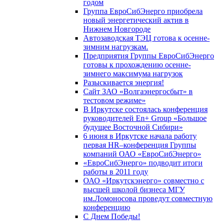
годом
Группа ЕвроСибЭнерго приобрела
новый энергетический актив в
Нижнем Новгороде
Автозаводская ТЭЦ готова к осенне-
зимним нагрузкам.
Предприятия Группы ЕвроСибЭнерго
готовы к прохождению осенне-
зимнего максимума нагрузок
Разыскивается энергия!
Сайт ЗАО «Волгаэнергосбыт» в
тестовом режиме»
В Иркутске состоялась конференция
руководителей En+ Group «Большое
будущее Восточной Сибири»
6 июня в Иркутске начала работу
первая HR–конференция Группы
компаний ОАО «ЕвроСибЭнерго»
«ЕвроСибЭнерго» подводит итоги
работы в 2011 году
ОАО «Иркутскэнерго» совместно с
высшей школой бизнеса МГУ
им.Ломоносова проведут совместную
конференцию
С Днем Победы!