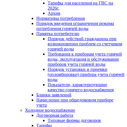
Тарифы для населения на ГВС на
2026г.
Архив
Нормативы потребления
Порядок введения ограничения режима
потребления горячей воды
Памятка потребителю
Порядок действий гражданина при
возникновении проблем со счетчиком
горячей воды
Требования к приборам учета горячей
воды, эксплуатация и обслуживание
приборов учета горячей воды
Порядок установки и приемки
(опломбировки) прибора учета горячей
воды
Показатели, характеризующие
качество горячего водоснабжения
Бланки заявлений
Начисление при общедомовом приборе
учета
Холодное водоснабжение
Договорная работа
Типовые формы договоров
Тарифы