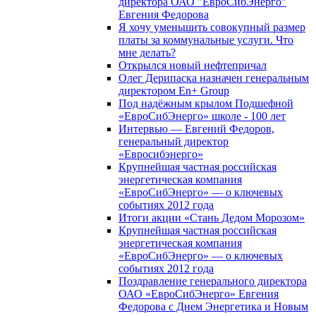
директора ОАО "ЕвроСибЭнерго"
Евгения Федорова
Я хочу уменьшить совокупный размер
платы за коммунальные услуги. Что
мне делать?
Открылся новый нефтепричал
Олег Дерипаска назначен генеральным
директором En+ Group
Под надёжным крылом Подшефной
«ЕвроСибЭнерго» школе - 100 лет
Интервью — Евгений Федоров,
генеральный директор
«Евросибэнерго»
Крупнейшая частная российская
энергетическая компания
«ЕвроСибЭнерго» — о ключевых
событиях 2012 года
Итоги акции «Стань Дедом Морозом»
Крупнейшая частная российская
энергетическая компания
«ЕвроСибЭнерго» — о ключевых
событиях 2012 года
Поздравление генерального директора
ОАО «ЕвроСибЭнерго» Евгения
Федорова с Днем Энергетика и Новым