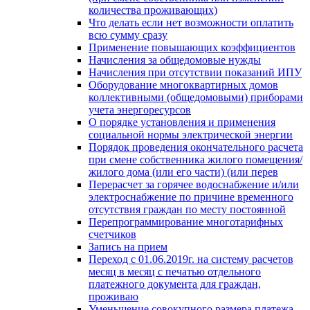
количества проживающих)
Что делать если нет возможности оплатить
всю сумму сразу
Применение повышающих коэффициентов
Начисления за общедомовые нужды
Начисления при отсутствии показаний ИПУ
Оборудование многоквартирных домов
коллективными (общедомовыми) приборами
учета энергоресурсов
О порядке установления и применения
социальной нормы электрической энергии
Порядок проведения окончательного расчета
при смене собственника жилого помещения/
жилого дома (или его части) (или перев
Перерасчет за горячее водоснабжение и/или
электроснабжение по причине временного
отсутствия граждан по месту постоянной
Перепрограммирование многотарифных
счетчиков
Запись на прием
Переход с 01.06.2019г. на систему расчетов
месяц в месяц с печатью отдельного
платежного документа для граждан,
проживаю
Уменьшение совокупного размера платежа