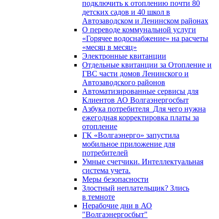
подключить к отоплению почти 80
детских садов и 40 школ в
Автозаводском и Ленинском районах
О переводе коммунальной услуги
«Горячее водоснабжение» на расчеты
«месяц в месяц»
Электронные квитанции
Отдельные квитанции за Отопление и
ГВС части домов Ленинского и
Автозаводского районов
Автоматизированные сервисы для
Клиентов АО Волгаэнергосбыт
Азбука потребителя_Для чего нужна
ежегодная корректировка платы за
отопление
ГК «Волгаэнерго» запустила
мобильное приложение для
потребителей
Умные счетчики. Интеллектуальная
система учета.
Меры безопасности
Злостный неплательщик? Злись
в темноте
Нерабочие дни в АО
"Волгаэнергосбыт"