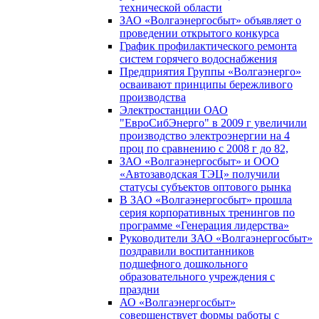
технической области
ЗАО «Волгаэнергосбыт» объявляет о
проведении открытого конкурса
График профилактического ремонта
систем горячего водоснабжения
Предприятия Группы «Волгаэнерго»
осваивают принципы бережливого
производства
Электростанции ОАО
"ЕвроСибЭнерго" в 2009 г увеличили
производство электроэнергии на 4
проц по сравнению с 2008 г до 82,
ЗАО «Волгаэнергосбыт» и ООО
«Автозаводская ТЭЦ» получили
статусы субъектов оптового рынка
В ЗАО «Волгаэнергосбыт» прошла
серия корпоративных тренингов по
программе «Генерация лидерства»
Руководители ЗАО «Волгаэнергосбыт»
поздравили воспитанников
подшефного дошкольного
образовательного учреждения с
праздни
АО «Волгаэнергосбыт»
совершенствует формы работы с