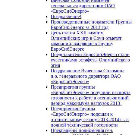
Вячеслав Соломин назначен
генеральным директором ОАО
«ЕвроСибЭнерго»
Поздравление!
Производственные показатели Группы
ЕвроСибЭнерго за 2013 год
День старта XXII зимних
Олимпийских игр в Сочи отметят
компании, входящие в Группу
ЕвроСибЭнерго
Представители ЕвроСибЭнерго стали
участниками эстафеты Олимпийского
огня
Поздравление Вячеслава Соломина,
и.о. генерального директора ОАО
«ЕвроСибЭнерго»
Предприятия группы
«ЕвроСибЭнерго» получили паспорта
готовности к работе в осенне-зимний
период максимума нагрузок 2013-
Предприятия Группы
«ЕвроСибЭнерго» подошли к
отопительному сезону 2013-2014 гг. в
полной технической готовности
Прекращены полномочия ген.