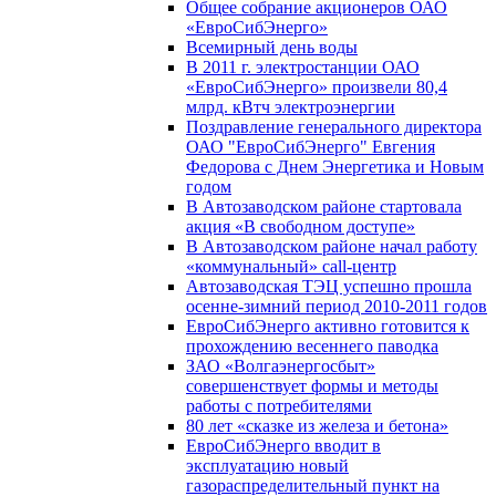
Общее собрание акционеров ОАО
«ЕвроСибЭнерго»
Всемирный день воды
В 2011 г. электростанции ОАО
«ЕвроСибЭнерго» произвели 80,4
млрд. кВтч электроэнергии
Поздравление генерального директора
ОАО "ЕвроСибЭнерго" Евгения
Федорова с Днем Энергетика и Новым
годом
В Автозаводском районе стартовала
акция «В свободном доступе»
В Автозаводском районе начал работу
«коммунальный» call-центр
Автозаводская ТЭЦ успешно прошла
осенне-зимний период 2010-2011 годов
ЕвроСибЭнерго активно готовится к
прохождению весеннего паводка
ЗАО «Волгаэнергосбыт»
совершенствует формы и методы
работы с потребителями
80 лет «сказке из железа и бетона»
ЕвроСибЭнерго вводит в
эксплуатацию новый
газораспределительный пункт на