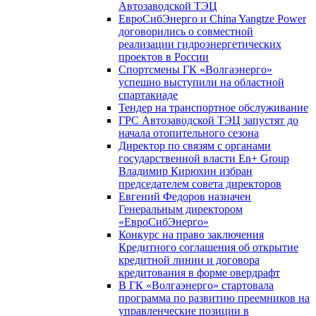
Автозаводской ТЭЦ
ЕвроСибЭнерго и China Yangtze Power
договорились о совместной
реализации гидроэнергетических
проектов в России
Спортсмены ГК «Волгаэнерго»
успешно выступили на областной
спартакиаде
Тендер на транспортное обслуживание
ГРС Автозаводской ТЭЦ запустят до
начала отопительного сезона
Директор по связям с органами
государственной власти En+ Group
Владимир Кирюхин избран
председателем совета директоров
Евгений Федоров назначен
Генеральным директором
«ЕвроСибЭнерго»
Конкурс на право заключения
Кредитного соглашения об открытие
кредитной линии и договора
кредитования в форме овердрафт
В ГК «Волгаэнерго» стартовала
программа по развитию преемников на
управленческие позиции в