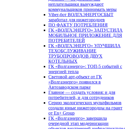
неплательщики вынуждают
коммунальщиков принимать меры
Viber-бот ВОЛГАЭНЕРГОСБЫТ
заработал для нижегородцев
ПО ФАКТУ ПОТРЕБЛЕНИЯ
ГК «ВОЛГАЭНЕРГО» ЗАПУСТИЛА
МОБИЛЬНОЕ ПРИЛОЖЕНИЕ ДЛЯ
ПОТРЕБИТЕЛЕЙ
ГК «ВОЛГАЭНЕРГО» УЛУЧШИЛА
ТЕХОБСЛУЖИВАНИЕ
ТРУБОПРОВОДОВ ДВУХ
КОТЕЛЬНЫХ
ГК «Волгаэнерго»: ТОП-5 событий с
энергией тепла
Световой арт-объект от ГК
«Волгаэнерго» появился в
Автозаводском парке
Главное — создать условия: и для
потребителей, и для сотрудников
Серию экологических мультфильмов
создали юные нижегородцы на грант
от En+ Group
ГК «Волгаэнерго» завершила
очередной этап модернизации
объектов внутренней инфраструктуры