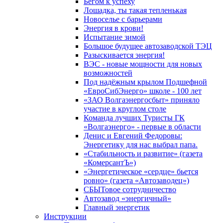
Бегом к успеху
Лошадка, ты такая тепленькая
Новоселье с барьерами
Энергия в крови!
Испытание зимой
Большое будущее автозаводской ТЭЦ
Разыскивается энергия!
ВЭС - новые мощности для новых
возможностей
Под надёжным крылом Подшефной
«ЕвроСибЭнерго» школе - 100 лет
«ЗАО Волгаэнергосбыт» приняло
участие в круглом столе
Команда лучших Туристы ГК
«Волгаэнерго» - первые в области
Денис и Евгений Федоровы:
Энергетику для нас выбрал папа.
«Стабильность и развитие» (газета
«КомерсантЪ»)
«Энергетическое «сердце» бьется
ровно» (газета «Автозаводец»)
СБЫТовое сотрудничество
Автозавод «энергичный»
Главный энергетик
Инструкции