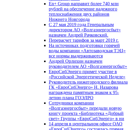
En+ Group направит более 740 млн
рублей на обеспечение надежного
теплоснабжения двух районов
Нижнего Новгорода
С 27 мая 2019 года Генеральным
директором АО «Волгаэнергосбыт»
назначен Андрей Рачковский.
Перерасчет тарифов за март 2019 г.
На источниках подготовки горячей
воды компании «Автозаводская ТЭЦ»
все нормы выдерживаются
Андрей Орлихин назначен
руководителем АО «Волгаэнергосбыт»
ЕвроСибЭнерго примет участие в
«Российской Энергетической Неделе»
Руководитель нижегородского филиала
ГК «ЕвроСибЭнерго» Н. Назарова
награждена памятным знаком к 95-
летию плана ГОЭЛРО
Сотрудники компании
«Волгаэнергосбыт» передали новую
книгу проекта «Библиотека «Добрый
свет» Группы «ЕвроСибЭнерго» в ни
14 апреля в центральном офисе ОАО
«ЕвроСибЭнерго» состоялась прямая