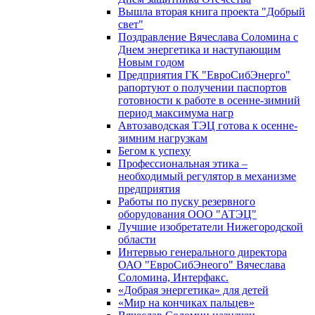
Вышла вторая книга проекта "Добрый
свет"
Поздравление Вячеслава Соломина с
Днем энергетика и наступающим
Новым годом
Предприятия ГК "ЕвроСибЭнерго"
рапортуют о получении паспортов
готовности к работе в осенне-зимний
период максимума нагр
Автозаводская ТЭЦ готова к осенне-
зимним нагрузкам
Бегом к успеху
Профессиональная этика –
необходимый регулятор в механизме
предприятия
Работы по пуску резервного
оборудования ООО "АТЭЦ"
Лучшие изобретатели Нижегородской
области
Интервью генерального директора
ОАО "ЕвроСибЭнеого" Вячеслава
Соломина, Интерфакс.
«Добрая энергетика» для детей
«Мир на кончиках пальцев»