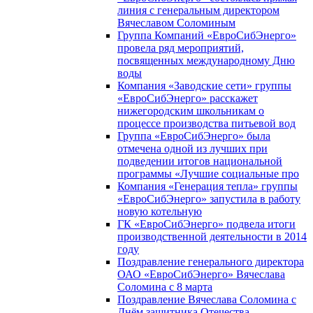
линия с генеральным директором
Вячеславом Соломиным
Группа Компаний «ЕвроСибЭнерго»
провела ряд мероприятий,
посвященных международному Дню
воды
Компания «Заводские сети» группы
«ЕвроСибЭнерго» расскажет
нижегородским школьникам о
процессе производства питьевой вод
Группа «ЕвроСибЭнерго» была
отмечена одной из лучших при
подведении итогов национальной
программы «Лучшие социальные про
Компания «Генерация тепла» группы
«ЕвроСибЭнерго» запустила в работу
новую котельную
ГК «ЕвроСибЭнерго» подвела итоги
производственной деятельности в 2014
году
Поздравление генерального директора
ОАО «ЕвроСибЭнерго» Вячеслава
Соломина с 8 марта
Поздравление Вячеслава Соломина с
Днём защитника Отечества