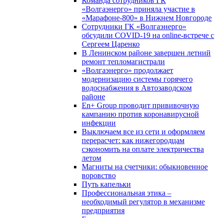
Команда сотрудников ГК
«Волгаэнерго» приняла участие в
«Марафоне-800» в Нижнем Новгороде
Сотрудники ГК «Волгаэнерго»
обсудили COVID-19 на online-встрече с
Сергеем Царенко
В Ленинском районе завершен летний
ремонт тепломагистрали
«Волгаэнерго» продолжает
модернизацию системы горячего
водоснабжения в Автозаводском
районе
En+ Group проводит прививочную
кампанию против коронавирусной
инфекции
Выключаем все из сети и оформляем
перерасчет: как нижегородцам
сэкономить на оплате электричества
летом
Магниты на счетчики: обыкновенное
воровство
Путь капельки
Профессиональная этика –
необходимый регулятор в механизме
предприятия