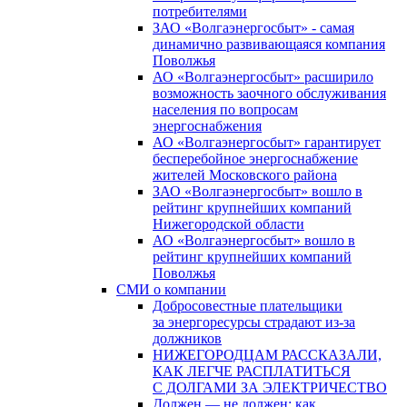
потребителями
ЗАО «Волгаэнергосбыт» - самая
динамично развивающаяся компания
Поволжья
АО «Волгаэнергосбыт» расширило
возможность заочного обслуживания
населения по вопросам
энергоснабжения
АО «Волгаэнергосбыт» гарантирует
бесперебойное энергоснабжение
жителей Московского района
ЗАО «Волгаэнергосбыт» вошло в
рейтинг крупнейших компаний
Нижегородской области
АО «Волгаэнергосбыт» вошло в
рейтинг крупнейших компаний
Поволжья
СМИ о компании
Добросовестные плательщики
за энергоресурсы страдают из-за
должников
НИЖЕГОРОДЦАМ РАССКАЗАЛИ,
КАК ЛЕГЧЕ РАСПЛАТИТЬСЯ
С ДОЛГАМИ ЗА ЭЛЕКТРИЧЕСТВО
Должен — не должен: как