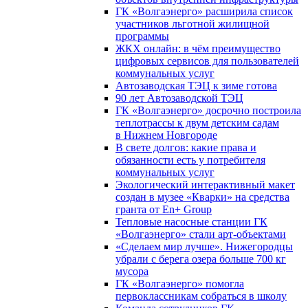
ГК «Волгаэнерго» расширила список
участников льготной жилищной
программы
ЖКХ онлайн: в чём преимущество
цифровых сервисов для пользователей
коммунальных услуг
Автозаводская ТЭЦ к зиме готова
90 лет Автозаводской ТЭЦ
ГК «Волгаэнерго» досрочно построила
теплотрассы к двум детским садам
в Нижнем Новгороде
В свете долгов: какие права и
обязанности есть у потребителя
коммунальных услуг
Экологический интерактивный макет
создан в музее «Кварки» на средства
гранта от En+ Group
Тепловые насосные станции ГК
«Волгаэнерго» стали арт-объектами
«Сделаем мир лучше». Нижегородцы
убрали с берега озера больше 700 кг
мусора
ГК «Волгаэнерго» помогла
первоклассникам собраться в школу