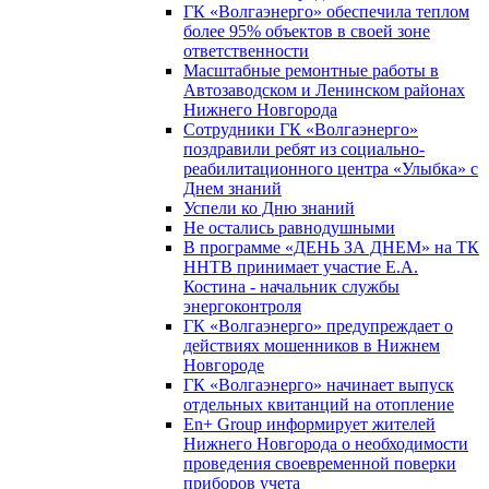
ГК «Волгаэнерго» обеспечила теплом
более 95% объектов в своей зоне
ответственности
Масштабные ремонтные работы в
Автозаводском и Ленинском районах
Нижнего Новгорода
Сотрудники ГК «Волгаэнерго»
поздравили ребят из социально-
реабилитационного центра «Улыбка» с
Днем знаний
Успели ко Дню знаний
Не остались равнодушными
В программе «ДЕНЬ ЗА ДНЕМ» на ТК
ННТВ принимает участие Е.А.
Костина - начальник службы
энергоконтроля
ГК «Волгаэнерго» предупреждает о
действиях мошенников в Нижнем
Новгороде
ГК «Волгаэнерго» начинает выпуск
отдельных квитанций на отопление
En+ Group информирует жителей
Нижнего Новгорода о необходимости
проведения своевременной поверки
приборов учета