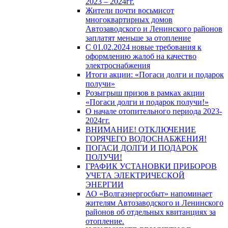
2023 – 2024гг.
Жители почти восьмисот
многоквартирных домов
Автозаводского и Ленинского районов
заплатят меньше за отопление
С 01.02.2024 новые требования к
оформлению жалоб на качество
электроснабжения
Итоги акции: «Погаси долги и подарок
получи»
Розыгрыш призов в рамках акции
«Погаси долги и подарок получи!»
О начале отопительного периода 2023-
2024гг.
ВНИМАНИЕ! ОТКЛЮЧЕНИЕ
ГОРЯЧЕГО ВОДОСНАБЖЕНИЯ!
ПОГАСИ ДОЛГИ И ПОДАРОК
ПОЛУЧИ!
ГРАФИК УСТАНОВКИ ПРИБОРОВ
УЧЕТА ЭЛЕКТРИЧЕСКОЙ
ЭНЕРГИИ
АО «Волгаэнергосбыт» напоминает
жителям Автозаводского и Ленинского
районов об отдельных квитанциях за
отопление.