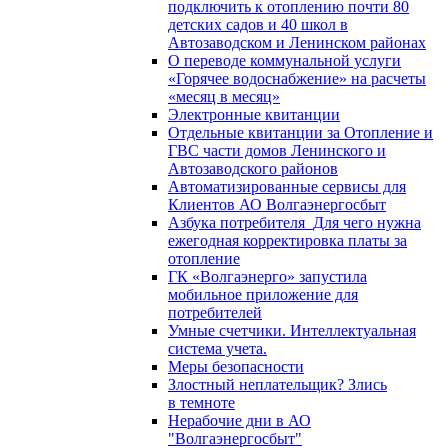
подключить к отоплению почти 80
детских садов и 40 школ в
Автозаводском и Ленинском районах
О переводе коммунальной услуги
«Горячее водоснабжение» на расчеты
«месяц в месяц»
Электронные квитанции
Отдельные квитанции за Отопление и
ГВС части домов Ленинского и
Автозаводского районов
Автоматизированные сервисы для
Клиентов АО Волгаэнергосбыт
Азбука потребителя_Для чего нужна
ежегодная корректировка платы за
отопление
ГК «Волгаэнерго» запустила
мобильное приложение для
потребителей
Умные счетчики. Интеллектуальная
система учета.
Меры безопасности
Злостный неплательщик? Злись
в темноте
Нерабочие дни в АО
"Волгаэнергосбыт"