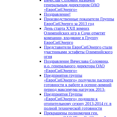
Вячеслав Соломин назначен
генеральным директором ОАО
«ЕвроСибЭнерго»
Поздравление!
Производственные показатели Группы
ЕвроСибЭнерго за 2013 год
День старта XXII зимних
Олимпийских игр в Сочи отметят
компании, входящие в Группу
ЕвроСибЭнерго
Представители ЕвроСибЭнерго стали
участниками эстафеты Олимпийского
огня
Поздравление Вячеслава Соломина,
и.о. генерального директора ОАО
«ЕвроСибЭнерго»
Предприятия группы
«ЕвроСибЭнерго» получили паспорта
готовности к работе в осенне-зимний
период максимума нагрузок 2013-
Предприятия Группы
«ЕвроСибЭнерго» подошли к
отопительному сезону 2013-2014 гг. в
полной технической готовности
Прекращены полномочия ген.