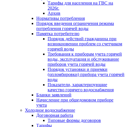
Тарифы для населения на ГВС на
2026г.
Архив
Нормативы потребления
Порядок введения ограничения режима
потребления горячей воды
Памятка потребителю
Порядок действий гражданина при
возникновении проблем со счетчиком
горячей воды
Требования к приборам учета горячей
воды, эксплуатация и обслуживание
приборов учета горячей воды
Порядок установки и приемки
(опломбировки) прибора учета горячей
воды
Показатели, характеризующие
качество горячего водоснабжения
Бланки заявлений
Начисление при общедомовом приборе
учета
Холодное водоснабжение
Договорная работа
Типовые формы договоров
Тарифы