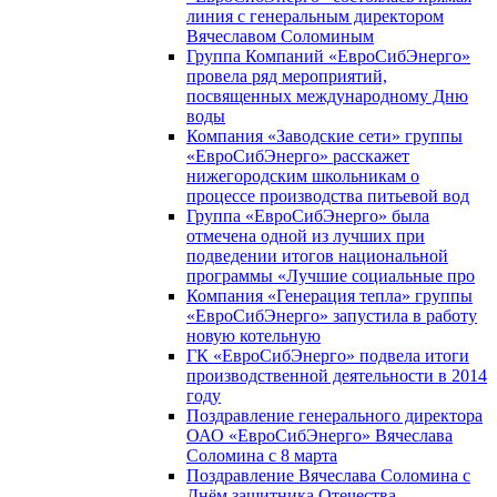
линия с генеральным директором
Вячеславом Соломиным
Группа Компаний «ЕвроСибЭнерго»
провела ряд мероприятий,
посвященных международному Дню
воды
Компания «Заводские сети» группы
«ЕвроСибЭнерго» расскажет
нижегородским школьникам о
процессе производства питьевой вод
Группа «ЕвроСибЭнерго» была
отмечена одной из лучших при
подведении итогов национальной
программы «Лучшие социальные про
Компания «Генерация тепла» группы
«ЕвроСибЭнерго» запустила в работу
новую котельную
ГК «ЕвроСибЭнерго» подвела итоги
производственной деятельности в 2014
году
Поздравление генерального директора
ОАО «ЕвроСибЭнерго» Вячеслава
Соломина с 8 марта
Поздравление Вячеслава Соломина с
Днём защитника Отечества