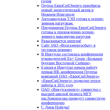
годом
Группа ЕвроСибЭнерго приобрела
новый энергетический актив в
Нижнем Новгороде
Автозаводская ТЭЦ готова к осенне-
зимним нагрузкам.
Предприятия Группы ЕвроСибЭнерго
готовы к прохождению осенне-
зимнего максимума нагрузок
Разыскивается энергия!
Сайт ЗАО «Волгаэнергосбыт» в
тестовом режиме»
В Иркутске состоялась конференция
руководителей En+ Group «Большое
будущее Восточной Сибири»
6 июня в Иркутске начала работу
первая HR–конференция Группы
компаний ОАО «ЕвроСибЭнерго»
«ЕвроСибЭнерго» подводит итоги
работы в 2011 году
ОАО «Иркутскэнерго» совместно с
высшей школой бизнеса МГУ
им.Ломоносова проведут совместную
конференцию
С Днем Победы!