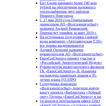
En+ Group направит более 740 млн
рублей на обеспечение надежного
теплоснабжения двух районов
Нижнего Новгорода
С 27 мая 2019 года Генеральным
директором АО «Волгаэнергосбыт»
назначен Андрей Рачковский.
Перерасчет тарифов за март 2019 г.
На источниках подготовки горячей
воды компании «Автозаводская ТЭЦ»
все нормы выдерживаются
Андрей Орлихин назначен
руководителем АО «Волгаэнергосбыт»
ЕвроСибЭнерго примет участие в
«Российской Энергетической Неделе»
Руководитель нижегородского филиала
ГК «ЕвроСибЭнерго» Н. Назарова
награждена памятным знаком к 95-
летию плана ГОЭЛРО
Сотрудники компании
«Волгаэнергосбыт» передали новую
книгу проекта «Библиотека «Добрый
свет» Группы «ЕвроСибЭнерго» в ни
14 апреля в центральном офисе ОАО
«ЕвроСибЭнерго» состоялась прямая