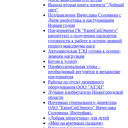
Вышла вторая книга проекта "Добрый
свет"
Поздравление Вячеслава Соломина с
Днем энергетика и наступающим
Новым годом
Предприятия ГК "ЕвроСибЭнерго"
рапортуют о получении паспортов
готовности к работе в осенне-зимний
период максимума нагр
Автозаводская ТЭЦ готова к осенне-
зимним нагрузкам
Бегом к успеху
Профессиональная этика –
необходимый регулятор в механизме
предприятия
Работы по пуску резервного
оборудования ООО "АТЭЦ"
Лучшие изобретатели Нижегородской
области
Интервью генерального директора
ОАО "ЕвроСибЭнеого" Вячеслава
Соломина, Интерфакс.
«Добрая энергетика» для детей
«Мир на кончиках пальцев»