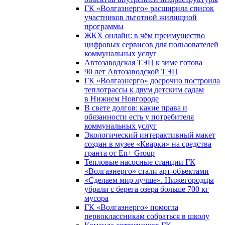
ГК «Волгаэнерго» расширила список
участников льготной жилищной
программы
ЖКХ онлайн: в чём преимущество
цифровых сервисов для пользователей
коммунальных услуг
Автозаводская ТЭЦ к зиме готова
90 лет Автозаводской ТЭЦ
ГК «Волгаэнерго» досрочно построила
теплотрассы к двум детским садам
в Нижнем Новгороде
В свете долгов: какие права и
обязанности есть у потребителя
коммунальных услуг
Экологический интерактивный макет
создан в музее «Кварки» на средства
гранта от En+ Group
Тепловые насосные станции ГК
«Волгаэнерго» стали арт-объектами
«Сделаем мир лучше». Нижегородцы
убрали с берега озера больше 700 кг
мусора
ГК «Волгаэнерго» помогла
первоклассникам собраться в школу