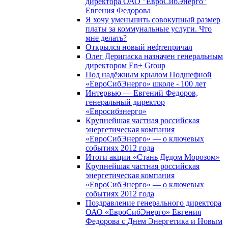
директора ОАО "ЕвроСибЭнерго"
Евгения Федорова
Я хочу уменьшить совокупный размер
платы за коммунальные услуги. Что
мне делать?
Открылся новый нефтепричал
Олег Дерипаска назначен генеральным
директором En+ Group
Под надёжным крылом Подшефной
«ЕвроСибЭнерго» школе - 100 лет
Интервью — Евгений Федоров,
генеральный директор
«Евросибэнерго»
Крупнейшая частная российская
энергетическая компания
«ЕвроСибЭнерго» — о ключевых
событиях 2012 года
Итоги акции «Стань Дедом Морозом»
Крупнейшая частная российская
энергетическая компания
«ЕвроСибЭнерго» — о ключевых
событиях 2012 года
Поздравление генерального директора
ОАО «ЕвроСибЭнерго» Евгения
Федорова с Днем Энергетика и Новым