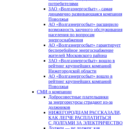
потребителями
ЗАО «Волгаэнергосбыт» - самая
динамично развивающаяся компания
Поволжья
АО «Волгаэнергосбыт» расширило
возможность заочного обслуживания
населения по вопросам
энергоснабжения
АО «Волгаэнергосбыт» гарантирует
бесперебойное энергоснабжение
жителей Московского района
ЗАО «Волгаэнергосбыт» вошло в
рейтинг крупнейших компаний
Нижегородской области
АО «Волгаэнергосбыт» вошло в
рейтинг крупнейших компаний
Поволжья
СМИ о компании
Добросовестные плательщики
за энергоресурсы страдают из-за
должников
НИЖЕГОРОДЦАМ РАССКАЗАЛИ,
КАК ЛЕГЧЕ РАСПЛАТИТЬСЯ
С ДОЛГАМИ ЗА ЭЛЕКТРИЧЕСТВО
Должен — не должен: как