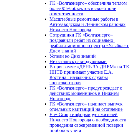
ГК «Волгаэнерго» обеспечила теплом
более 95% объектов в своей зоне
ответственности
Масштабные ремонтные работы в
Автозаводском и Ленинском районах
Нижнего Новгорода
Сотрудники ГК «Волгаэнерго»
поздравили ребят из социально-
реабилитационного центра «Улыбка» с
Днем знаний
Успели ко Дню знаний
Не остались равнодушными
В программе «ДЕНЬ ЗА ДНЕМ» на ТК
ННТВ принимает участие Е.А.
Костина - начальник службы
энергоконтроля
ГК «Волгаэнерго» предупреждает о
действиях мошенников в Нижнем
Новгороде
ГК «Волгаэнерго» начинает выпуск
отдельных квитанций на отопление
En+ Group информирует жителей
Нижнего Новгорода о необходимости
проведения своевременной поверки
приборов учета