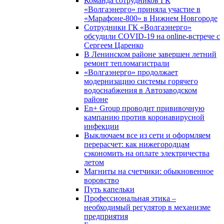
Команда сотрудников ГК
«Волгаэнерго» приняла участие в
«Марафоне-800» в Нижнем Новгороде
Сотрудники ГК «Волгаэнерго»
обсудили COVID-19 на online-встрече с
Сергеем Царенко
В Ленинском районе завершен летний
ремонт тепломагистрали
«Волгаэнерго» продолжает
модернизацию системы горячего
водоснабжения в Автозаводском
районе
En+ Group проводит прививочную
кампанию против коронавирусной
инфекции
Выключаем все из сети и оформляем
перерасчет: как нижегородцам
сэкономить на оплате электричества
летом
Магниты на счетчики: обыкновенное
воровство
Путь капельки
Профессиональная этика –
необходимый регулятор в механизме
предприятия