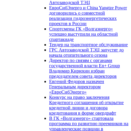
Автозаводской ТЭЦ
ЕвроСибЭнерго и China Yangtze Power
договорились о совместной
реализации гидроэнергетических
проектов в России
Спортсмены ГК «Волгаэнерго»
успешно выступили на областной
спартакиаде
Тендер на транспортное обслуживание
ГРС Автозаводской ТЭЦ запустят до
начала отопительного сезона
Директор по связям с органами
государственной власти En+ Group
Владимир Кирюхин избран
председателем совета директоров
Евгений Федоров назначен
Генеральным директором
«ЕвроСибЭнерго»
Конкурс на право заключения
Кредитного соглашения об открытие
кредитной линии и договора
кредитования в форме овердрафт
В ГК «Волгаэнерго» стартовала
программа по развитию преемников на
управленческие позиции в