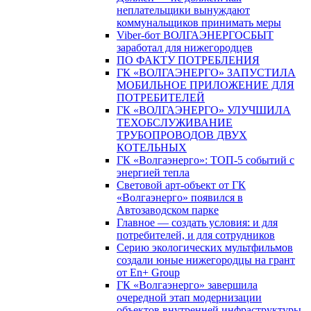
неплательщики вынуждают
коммунальщиков принимать меры
Viber-бот ВОЛГАЭНЕРГОСБЫТ
заработал для нижегородцев
ПО ФАКТУ ПОТРЕБЛЕНИЯ
ГК «ВОЛГАЭНЕРГО» ЗАПУСТИЛА
МОБИЛЬНОЕ ПРИЛОЖЕНИЕ ДЛЯ
ПОТРЕБИТЕЛЕЙ
ГК «ВОЛГАЭНЕРГО» УЛУЧШИЛА
ТЕХОБСЛУЖИВАНИЕ
ТРУБОПРОВОДОВ ДВУХ
КОТЕЛЬНЫХ
ГК «Волгаэнерго»: ТОП-5 событий с
энергией тепла
Световой арт-объект от ГК
«Волгаэнерго» появился в
Автозаводском парке
Главное — создать условия: и для
потребителей, и для сотрудников
Серию экологических мультфильмов
создали юные нижегородцы на грант
от En+ Group
ГК «Волгаэнерго» завершила
очередной этап модернизации
объектов внутренней инфраструктуры