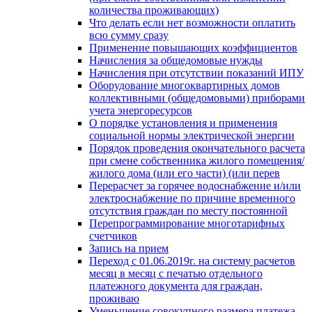
количества проживающих)
Что делать если нет возможности оплатить
всю сумму сразу
Применение повышающих коэффициентов
Начисления за общедомовые нужды
Начисления при отсутствии показаний ИПУ
Оборудование многоквартирных домов
коллективными (общедомовыми) приборами
учета энергоресурсов
О порядке установления и применения
социальной нормы электрической энергии
Порядок проведения окончательного расчета
при смене собственника жилого помещения/
жилого дома (или его части) (или перев
Перерасчет за горячее водоснабжение и/или
электроснабжение по причине временного
отсутствия граждан по месту постоянной
Перепрограммирование многотарифных
счетчиков
Запись на прием
Переход с 01.06.2019г. на систему расчетов
месяц в месяц с печатью отдельного
платежного документа для граждан,
проживаю
Уменьшение совокупного размера платежа