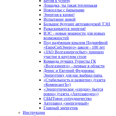
Бегом к успеху
Лошадка, ты такая тепленькая
Новоселье с барьерами
Энергия в крови!
Испытание зимой
Большое будущее автозаводской ТЭЦ
Разыскивается энергия!
ВЭС - новые мощности для новых
возможностей
Под надёжным крылом Подшефной
«ЕвроСибЭнерго» школе - 100 лет
«ЗАО Волгаэнергосбыт» приняло
участие в круглом столе
Команда лучших Туристы ГК
«Волгаэнерго» - первые в области
Денис и Евгений Федоровы:
Энергетику для нас выбрал папа.
«Стабильность и развитие» (газета
«КомерсантЪ»)
«Энергетическое «сердце» бьется
ровно» (газета «Автозаводец»)
СБЫТовое сотрудничество
Автозавод «энергичный»
Главный энергетик
Инструкции