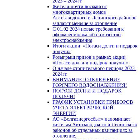
2023 – 2024гг.
Жители почти восьмисот
многоквартирных домов
Автозаводского и Ленинского районов
заплатят меньше за отопление
С 01.02.2024 новые требования к
оформлению жалоб на качество
электроснабжения
Итоги акции: «Погаси долги и подарок
получи»
Розыгрыш призов в рамках акции
«Погаси долги и подарок получи!»
О начале отопительного периода 2023-
2024гг.
ВНИМАНИЕ! ОТКЛЮЧЕНИЕ
ГОРЯЧЕГО ВОДОСНАБЖЕНИЯ!
ПОГАСИ ДОЛГИ И ПОДАРОК
ПОЛУЧИ!
ГРАФИК УСТАНОВКИ ПРИБОРОВ
УЧЕТА ЭЛЕКТРИЧЕСКОЙ
ЭНЕРГИИ
АО «Волгаэнергосбыт» напоминает
жителям Автозаводского и Ленинского
районов об отдельных квитанциях за
отопление.