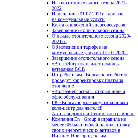
Начало отопительного сезона 2021-
2022
Изменение с 01.07.2021г. тарифов
на коммунальные услуги
Карта отключений энергоресурсов
Завершение отопительного сезона
О начале отопительного сезона 2020-
2021гг.
Об изменении тарифов на
коммунальные услуги с 01.07.2020г.
Завершение отопительного сезона
«ВолгаЭнерго» окажет помощь
ветеранам ВОВ
Потребителям «Волгаэнергосбыта»
проведут корректировку платы за
отопление
«Волгаэнергосбыт» открыл новый
офис обслуживания
ГК «Волгаэнерго» запустила новый
колл-центр для жителей
Автозаводского и Ленинского районов
Компания En+ Group направила не
менее 660 млн рублей на подготовку
своих энергетических активов в
Нижнем Новгороде к зим