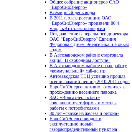
Общее собрание акционеров ОАО
«ЕвроСибЭнерго»
Всемирный день воды
В 2011 г. электростанции ОАО
«ЕвроСибЭнерго» произвели 80,4
млрд. кВтч электроэнергии
Поздравление генерального директора
ОАО "ЕвроСибЭнерго" Евгения
Федорова с Днем Энергетика и Новым
годом
В Автозаводском районе стартовала
акция «В свободном доступе»
В Автозаводском районе начал работу
«коммунальный» call-центр
Автозаводская ТЭЦ успешно прошла
осенне-зимний период 2010-2011 годов
ЕвроСибЭнерго активно готовится к
прохождению весеннего паводка
ЗАО «Волгаэнергосбыт»
совершенствует формы и методы
работы с потребителями
80 лет «сказке из железа и бетона»
ЕвроСибЭнерго вводит в
эксплуатацию новый
газораспределительный пункт на