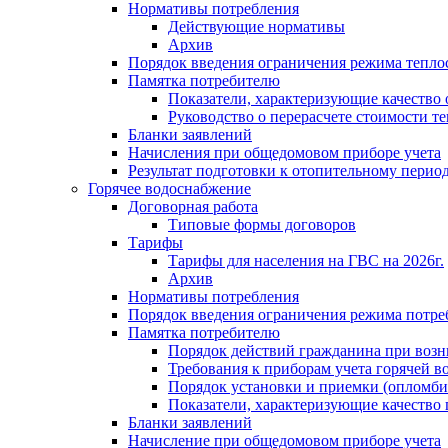
Нормативы потребления
Действующие нормативы
Архив
Порядок введения ограничения режима тепл
Памятка потребителю
Показатели, характеризующие качество
Руководство о перерасчете стоимости т
Бланки заявлений
Начисления при общедомовом приборе учета
Результат подготовки к отопительному перио
Горячее водоснабжение
Договорная работа
Типовые формы договоров
Тарифы
Тарифы для населения на ГВС на 2026г.
Архив
Нормативы потребления
Порядок введения ограничения режима потре
Памятка потребителю
Порядок действий гражданина при возн
Требования к приборам учета горячей в
Порядок установки и приемки (опломби
Показатели, характеризующие качество
Бланки заявлений
Начисление при общедомовом приборе учета