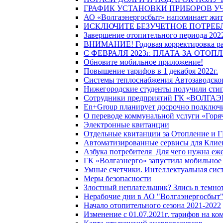
ГРАФИК УСТАНОВКИ ПРИБОРОВ У
АО «Волгаэнергосбыт» напоминает жите
ИСКЛЮЧИТЕ БЕЗУЧЕТНОЕ ПОТРЕБ
Завершение отопительного периода 2022
ВНИМАНИЕ! Годовая корректировка разм
С ФЕВРАЛЯ 2023г. ПЛАТА ЗА ОТО
Обновите мобильное приложение!
Повышение тарифов в 1 декабря 2022г.
Системы теплоснабжения Автозаводског
Нижегородские студенты получили стип
Сотрудники предприятий ГК «ВОЛГАЭНЕ
En+Group планирует досрочно подключи
О переводе коммунальной услуги «Горяч
Электронные квитанции
Отдельные квитанции за Отопление и Г
Автоматизированные сервисы для Клие
Азбука потребителя_Для чего нужна еже
ГК «Волгаэнерго» запустила мобильное
Умные счетчики. Интеллектуальная сист
Меры безопасности
Злостный неплательщик? Злись в темно
Нерабочие дни в АО "Волгаэнергосбыт
Начало отопительного сезона 2021-2022
Изменение с 01.07.2021г. тарифов на к