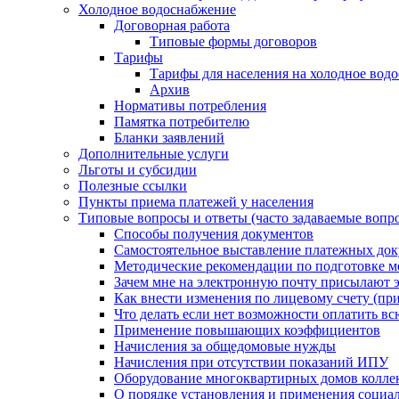
Холодное водоснабжение
Договорная работа
Типовые формы договоров
Тарифы
Тарифы для населения на холодное водо
Архив
Нормативы потребления
Памятка потребителю
Бланки заявлений
Дополнительные услуги
Льготы и субсидии
Полезные ссылки
Пункты приема платежей у населения
Типовые вопросы и ответы (часто задаваемые вопр
Способы получения документов
Самостоятельное выставление платежных док
Методические рекомендации по подготовке ме
Зачем мне на электронную почту присылают э
Как внести изменения по лицевому счету (п
Что делать если нет возможности оплатить вс
Применение повышающих коэффициентов
Начисления за общедомовые нужды
Начисления при отсутствии показаний ИПУ
Оборудование многоквартирных домов колле
О порядке установления и применения социа