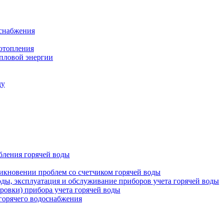
оснабжения
 отопления
епловой энергии
ду
бления горячей воды
икновении проблем со счетчиком горячей воды
оды, эксплуатация и обслуживание приборов учета горячей воды
ровки) прибора учета горячей воды
 горячего водоснабжения