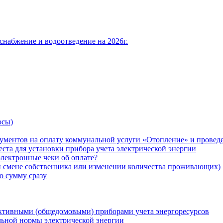
снабжение и водоотведение на 2026г.
осы)
ументов на оплату коммунальной услуги «Отопление» и проведе
ста для установки прибора учета электрической энергии
лектронные чеки об оплате?
ри смене собственника или изменении количества проживающих)
ю сумму сразу
ктивными (общедомовыми) приборами учета энергоресурсов
льной нормы электрической энергии