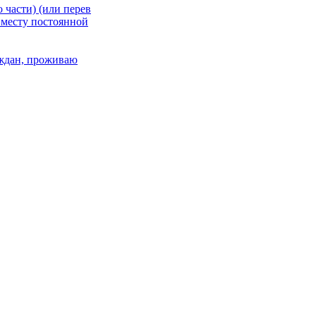
 части) (или перев
 месту постоянной
раждан, проживаю