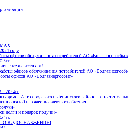
организаций
 MAX.
2024 году
работы офисов обслуживания потребителей АО «Волгаэнергосбыт
25гг.
рить лжеэнергетикам!
к работы офисов обслуживания потребителей АО «Волгаэнергосб
работы офисов АО «Волгаэнергосбыт»
 – 2024гг.
ых домов Автозаводского и Ленинского районов заплатят меньш
лению жалоб на качество электроснабжения
 получи»
си долги и подарок получи!»
24гг.
ЕГО ВОДОСНАБЖЕНИЯ!
И!