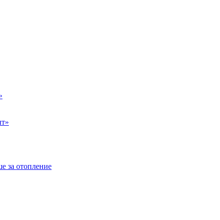
»
ыт»
е за отопление