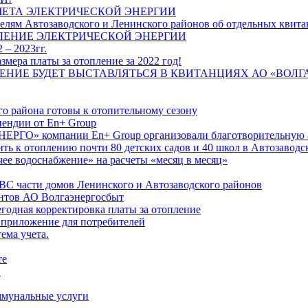
ЧЕТА ЭЛЕКТРИЧЕСКОЙ ЭНЕРГИИ
лям Автозаводского и Ленинского районов об отдельных квитан
ЛЕНИЕ ЭЛЕКТРИЧЕСКОЙ ЭНЕРГИИ
 – 2023гг.
ера платы за отопление за 2022 год!
ПЛЕНИЕ БУДЕТ ВЫСТАВЛЯТЬСЯ В КВИТАНЦИЯХ АО «ВОЛ
о района готовы к отопительному сезону
ендии от En+ Group
РГО» компании En+ Group организовали благотворительную а
ть к отоплению почти 80 детских садов и 40 школ в Автозавод
ее водоснабжение» на расчеты «месяц в месяц»
ВС части домов Ленинского и Автозаводского районов
нтов АО Волгаэнергосбыт
годная корректировка платы за отопление
 приложение для потребителей
ема учета.
те
"
оммунальные услуги