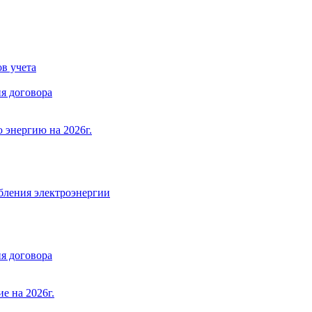
в учета
я договора
 энергию на 2026г.
бления электроэнергии
я договора
е на 2026г.