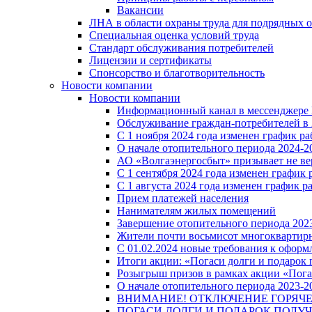
Вакансии
ЛНА в области охраны труда для подрядных 
Специальная оценка условий труда
Стандарт обслуживания потребителей
Лицензии и сертификаты
Спонсорство и благотворительность
Новости компании
Новости компании
Информационный канал в мессенджере
Обслуживание граждан-потребителей в 
С 1 ноября 2024 года изменен график 
О начале отопительного периода 2024-20
АО «Волгаэнергосбыт» призывает не ве
С 1 сентября 2024 года изменен графи
С 1 августа 2024 года изменен график 
Прием платежей населения
Нанимателям жилых помещений
Завершение отопительного периода 2023
Жители почти восьмисот многоквартирн
С 01.02.2024 новые требования к оформ
Итоги акции: «Погаси долги и подарок
Розыгрыш призов в рамках акции «Пога
О начале отопительного периода 2023-20
ВНИМАНИЕ! ОТКЛЮЧЕНИЕ ГОРЯЧ
ПОГАСИ ДОЛГИ И ПОДАРОК ПОЛУЧ