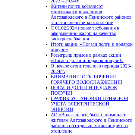
2023 – 2024гг.
Жители почти восьмисот
многоквартирных домов
Автозаводского и Ленинского районов
заплатят меньше за отопление
С 01.02.2024 новые требования к
оформлению жалоб на качество
электроснабжения
Итоги акции: «Погаси долги и подарок
получи»
Розыгрыш призов в рамках акции
«Погаси долги и подарок получи!»
О начале отопительного периода 2023-
2024гг.
ВНИМАНИЕ! ОТКЛЮЧЕНИЕ
ГОРЯЧЕГО ВОДОСНАБЖЕНИЯ!
ПОГАСИ ДОЛГИ И ПОДАРОК
ПОЛУЧИ!
ГРАФИК УСТАНОВКИ ПРИБОРОВ
УЧЕТА ЭЛЕКТРИЧЕСКОЙ
ЭНЕРГИИ
АО «Волгаэнергосбыт» напоминает
жителям Автозаводского и Ленинского
районов об отдельных квитанциях за
отопление.