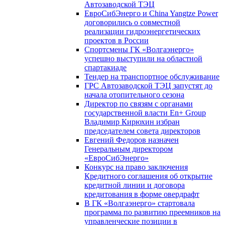
Автозаводской ТЭЦ
ЕвроСибЭнерго и China Yangtze Power
договорились о совместной
реализации гидроэнергетических
проектов в России
Спортсмены ГК «Волгаэнерго»
успешно выступили на областной
спартакиаде
Тендер на транспортное обслуживание
ГРС Автозаводской ТЭЦ запустят до
начала отопительного сезона
Директор по связям с органами
государственной власти En+ Group
Владимир Кирюхин избран
председателем совета директоров
Евгений Федоров назначен
Генеральным директором
«ЕвроСибЭнерго»
Конкурс на право заключения
Кредитного соглашения об открытие
кредитной линии и договора
кредитования в форме овердрафт
В ГК «Волгаэнерго» стартовала
программа по развитию преемников на
управленческие позиции в