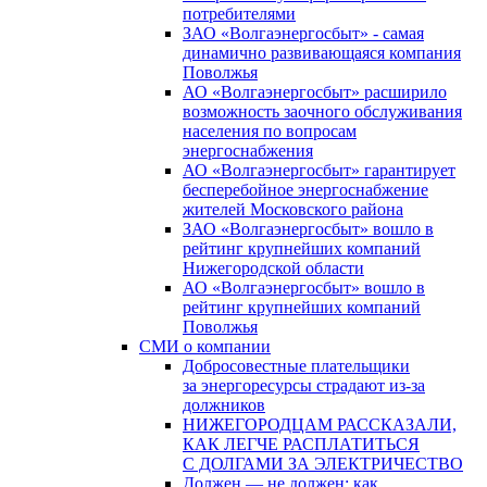
потребителями
ЗАО «Волгаэнергосбыт» - самая
динамично развивающаяся компания
Поволжья
АО «Волгаэнергосбыт» расширило
возможность заочного обслуживания
населения по вопросам
энергоснабжения
АО «Волгаэнергосбыт» гарантирует
бесперебойное энергоснабжение
жителей Московского района
ЗАО «Волгаэнергосбыт» вошло в
рейтинг крупнейших компаний
Нижегородской области
АО «Волгаэнергосбыт» вошло в
рейтинг крупнейших компаний
Поволжья
СМИ о компании
Добросовестные плательщики
за энергоресурсы страдают из-за
должников
НИЖЕГОРОДЦАМ РАССКАЗАЛИ,
КАК ЛЕГЧЕ РАСПЛАТИТЬСЯ
С ДОЛГАМИ ЗА ЭЛЕКТРИЧЕСТВО
Должен — не должен: как