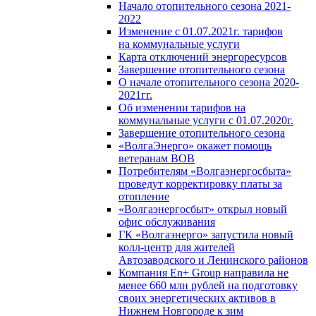
Начало отопительного сезона 2021-
2022
Изменение с 01.07.2021г. тарифов
на коммунальные услуги
Карта отключений энергоресурсов
Завершение отопительного сезона
О начале отопительного сезона 2020-
2021гг.
Об изменении тарифов на
коммунальные услуги с 01.07.2020г.
Завершение отопительного сезона
«ВолгаЭнерго» окажет помощь
ветеранам ВОВ
Потребителям «Волгаэнергосбыта»
проведут корректировку платы за
отопление
«Волгаэнергосбыт» открыл новый
офис обслуживания
ГК «Волгаэнерго» запустила новый
колл-центр для жителей
Автозаводского и Ленинского районов
Компания En+ Group направила не
менее 660 млн рублей на подготовку
своих энергетических активов в
Нижнем Новгороде к зим