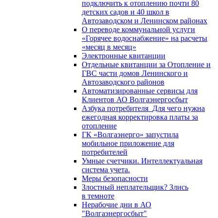
подключить к отоплению почти 80
детских садов и 40 школ в
Автозаводском и Ленинском районах
О переводе коммунальной услуги
«Горячее водоснабжение» на расчеты
«месяц в месяц»
Электронные квитанции
Отдельные квитанции за Отопление и
ГВС части домов Ленинского и
Автозаводского районов
Автоматизированные сервисы для
Клиентов АО Волгаэнергосбыт
Азбука потребителя_Для чего нужна
ежегодная корректировка платы за
отопление
ГК «Волгаэнерго» запустила
мобильное приложение для
потребителей
Умные счетчики. Интеллектуальная
система учета.
Меры безопасности
Злостный неплательщик? Злись
в темноте
Нерабочие дни в АО
"Волгаэнергосбыт"