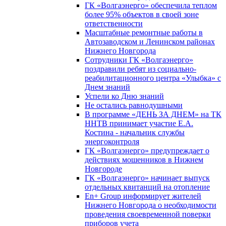
ГК «Волгаэнерго» обеспечила теплом
более 95% объектов в своей зоне
ответственности
Масштабные ремонтные работы в
Автозаводском и Ленинском районах
Нижнего Новгорода
Сотрудники ГК «Волгаэнерго»
поздравили ребят из социально-
реабилитационного центра «Улыбка» с
Днем знаний
Успели ко Дню знаний
Не остались равнодушными
В программе «ДЕНЬ ЗА ДНЕМ» на ТК
ННТВ принимает участие Е.А.
Костина - начальник службы
энергоконтроля
ГК «Волгаэнерго» предупреждает о
действиях мошенников в Нижнем
Новгороде
ГК «Волгаэнерго» начинает выпуск
отдельных квитанций на отопление
En+ Group информирует жителей
Нижнего Новгорода о необходимости
проведения своевременной поверки
приборов учета