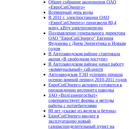
Общее собрание акционеров ОАО
«ЕвроСибЭнерго»
Всемирный день воды
В 2011 г. электростанции ОАО
«ЕвроСибЭнерго» произвели 80,4
млрд. кВтч электроэнергии
Поздравление генерального директора
ОАО "ЕвроСибЭнерго" Евгения
Федорова с Днем Энергетика и Новым
годом
В Автозаводском районе стартовала
акция «В свободном доступе»
В Автозаводском районе начал работу
«коммунальный» call-центр
Автозаводская ТЭЦ успешно прошла
осенне-зимний период 2010-2011 годов
ЕвроСибЭнерго активно готовится к
прохождению весеннего паводка
ЗАО «Волгаэнергосбыт»
совершенствует формы и методы
работы с потребителями
80 лет «сказке из железа и бетона»
ЕвроСибЭнерго вводит в
эксплуатацию новый
газораспределительный пункт на