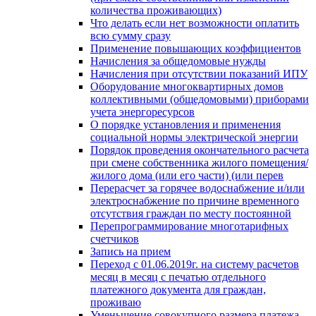
количества проживающих)
Что делать если нет возможности оплатить
всю сумму сразу
Применение повышающих коэффициентов
Начисления за общедомовые нужды
Начисления при отсутствии показаний ИПУ
Оборудование многоквартирных домов
коллективными (общедомовыми) приборами
учета энергоресурсов
О порядке установления и применения
социальной нормы электрической энергии
Порядок проведения окончательного расчета
при смене собственника жилого помещения/
жилого дома (или его части) (или перев
Перерасчет за горячее водоснабжение и/или
электроснабжение по причине временного
отсутствия граждан по месту постоянной
Перепрограммирование многотарифных
счетчиков
Запись на прием
Переход с 01.06.2019г. на систему расчетов
месяц в месяц с печатью отдельного
платежного документа для граждан,
проживаю
Уменьшение совокупного размера платежа