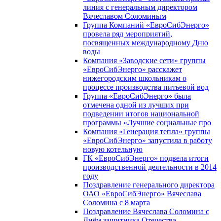
линия с генеральным директором
Вячеславом Соломиным
Группа Компаний «ЕвроСибЭнерго»
провела ряд мероприятий,
посвященных международному Дню
воды
Компания «Заводские сети» группы
«ЕвроСибЭнерго» расскажет
нижегородским школьникам о
процессе производства питьевой вод
Группа «ЕвроСибЭнерго» была
отмечена одной из лучших при
подведении итогов национальной
программы «Лучшие социальные про
Компания «Генерация тепла» группы
«ЕвроСибЭнерго» запустила в работу
новую котельную
ГК «ЕвроСибЭнерго» подвела итоги
производственной деятельности в 2014
году
Поздравление генерального директора
ОАО «ЕвроСибЭнерго» Вячеслава
Соломина с 8 марта
Поздравление Вячеслава Соломина с
Днём защитника Отечества