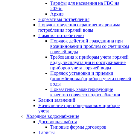
Тарифы для населения на ГВС на
2026г.
Архив
Нормативы потребления
Порядок введения ограничения режима
потребления горячей воды
Памятка потребителю
Порядок действий гражданина при
возникновении проблем со счетчиком
горячей воды
Требования к приборам учета горячей
воды, эксплуатация и обслуживание
приборов учета горячей воды
Порядок установки и приемки
(опломбировки) прибора учета горячей
воды
Показатели, характеризующие
качество горячего водоснабжения
Бланки заявлений
Начисление при общедомовом приборе
учета
Холодное водоснабжение
Договорная работа
Типовые формы договоров
Тарифы