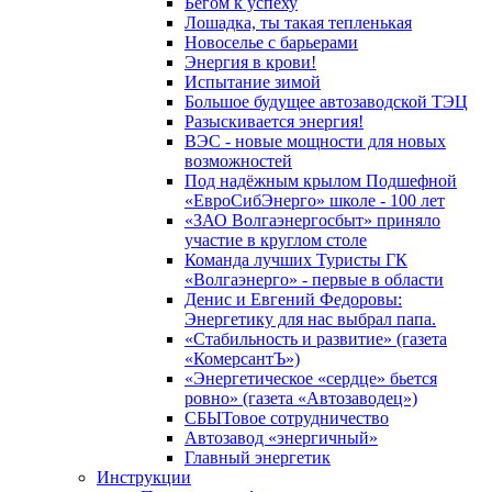
Бегом к успеху
Лошадка, ты такая тепленькая
Новоселье с барьерами
Энергия в крови!
Испытание зимой
Большое будущее автозаводской ТЭЦ
Разыскивается энергия!
ВЭС - новые мощности для новых
возможностей
Под надёжным крылом Подшефной
«ЕвроСибЭнерго» школе - 100 лет
«ЗАО Волгаэнергосбыт» приняло
участие в круглом столе
Команда лучших Туристы ГК
«Волгаэнерго» - первые в области
Денис и Евгений Федоровы:
Энергетику для нас выбрал папа.
«Стабильность и развитие» (газета
«КомерсантЪ»)
«Энергетическое «сердце» бьется
ровно» (газета «Автозаводец»)
СБЫТовое сотрудничество
Автозавод «энергичный»
Главный энергетик
Инструкции