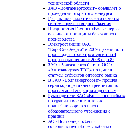
технической области
ЗАО «Волгаэнергосбыт» объявляет о
проведении открытого конкурса
График профилактического ремонта
систем горячего водоснабжения
Предприятия Группы «Волгаэнерго»
осваивают принципы бережливого
производства
Электростанции ОАО
"ЕвроСибЭнерго" в 2009 г увеличили
производство электроэнергии на 4
проц по сравнению с 2008 г до 82,
ЗАО «Волгаэнергосбыт» и ООО
«Автозаводская ТЭЦ» получили
статусы субъектов оптового рынка
В ЗАО «Волгаэнергосбыт» прошла
серия корпоративных тренингов по
программе «Генерация лидерства»
Руководители ЗАО «Волгаэнергосбыт»
поздравили воспитанников
подшефного дошкольного
образовательного учреждения с
праздни
АО «Волгаэнергосбыт»
совершенствует формы работы с