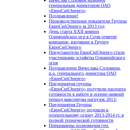
Вячеслав Соломин назначен
генеральным директором ОАО
«ЕвроСибЭнерго»
Поздравление!
Производственные показатели Группы
ЕвроСибЭнерго за 2013 год
День старта XXII зимних
Олимпийских игр в Сочи отметят
компании, входящие в Группу
ЕвроСибЭнерго
Представители ЕвроСибЭнерго стали
участниками эстафеты Олимпийского
огня
Поздравление Вячеслава Соломина,
и.о. генерального директора ОАО
«ЕвроСибЭнерго»
Предприятия группы
«ЕвроСибЭнерго» получили паспорта
готовности к работе в осенне-зимний
период максимума нагрузок 2013-
Предприятия Группы
«ЕвроСибЭнерго» подошли к
отопительному сезону 2013-2014 гг. в
полной технической готовности
Прекращены полномочия ген.