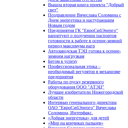
Вышла вторая книга проекта "Добрый
свет"
Поздравление Вячеслава Соломина с
Днем энергетика и наступающим
Новым годом
Предприятия ГК "ЕвроСибЭнерго"
рапортуют о получении паспортов
готовности к работе в осенне-зимний
период максимума нагр
Автозаводская ТЭЦ готова к осенне-
зимним нагрузкам
Бегом к успеху
Профессиональная этика –
необходимый регулятор в механизме
предприятия
Работы по пуску резервного
оборудования ООО "АТЭЦ"
Лучшие изобретатели Нижегородской
области
Интервью генерального директора
ОАО "ЕвроСибЭнеого" Вячеслава
Соломина, Интерфакс.
«Добрая энергетика» для детей
«Мир на кончиках пальцев»