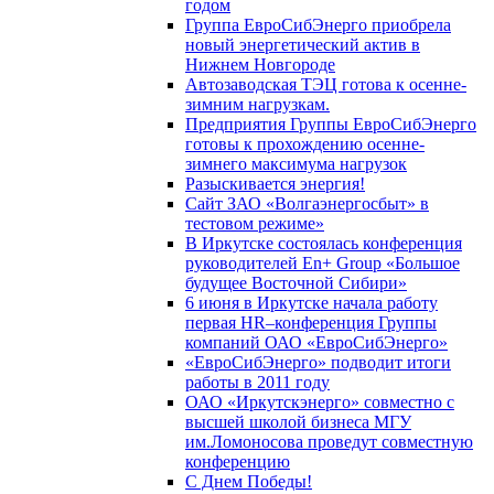
годом
Группа ЕвроСибЭнерго приобрела
новый энергетический актив в
Нижнем Новгороде
Автозаводская ТЭЦ готова к осенне-
зимним нагрузкам.
Предприятия Группы ЕвроСибЭнерго
готовы к прохождению осенне-
зимнего максимума нагрузок
Разыскивается энергия!
Сайт ЗАО «Волгаэнергосбыт» в
тестовом режиме»
В Иркутске состоялась конференция
руководителей En+ Group «Большое
будущее Восточной Сибири»
6 июня в Иркутске начала работу
первая HR–конференция Группы
компаний ОАО «ЕвроСибЭнерго»
«ЕвроСибЭнерго» подводит итоги
работы в 2011 году
ОАО «Иркутскэнерго» совместно с
высшей школой бизнеса МГУ
им.Ломоносова проведут совместную
конференцию
С Днем Победы!