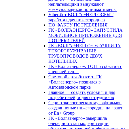
неплательщики вынуждают
коммунальщиков принимать меры
Viber-бот ВОЛГАЭНЕРГОСБЫТ
заработал для нижегородцев
ПО ФАКТУ ПОТРЕБЛЕНИЯ
ГК «ВОЛГАЭНЕРГО» ЗАПУСТИЛА
МОБИЛЬНОЕ ПРИЛОЖЕНИЕ ДЛЯ
ПОТРЕБИТЕЛЕЙ
ГК «ВОЛГАЭНЕРГО» УЛУЧШИЛА
ТЕХОБСЛУЖИВАНИЕ
ТРУБОПРОВОДОВ ДВУХ
КОТЕЛЬНЫХ
ГК «Волгаэнерго»: ТОП-5 событий с
энергией тепла
Световой арт-объект от ГК
«Волгаэнерго» появился в
Автозаводском парке
Главное — создать условия: и для
потребителей, и для сотрудников
Серию экологических мультфильмов
создали юные нижегородцы на грант
от En+ Group
ГК «Волгаэнерго» завершила
очередной этап модернизации
объектов внутренней инфраструктуры