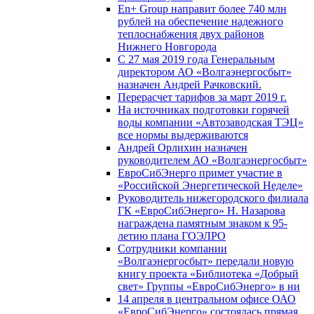
En+ Group направит более 740 млн
рублей на обеспечение надежного
теплоснабжения двух районов
Нижнего Новгорода
С 27 мая 2019 года Генеральным
директором АО «Волгаэнергосбыт»
назначен Андрей Рачковский.
Перерасчет тарифов за март 2019 г.
На источниках подготовки горячей
воды компании «Автозаводская ТЭЦ»
все нормы выдерживаются
Андрей Орлихин назначен
руководителем АО «Волгаэнергосбыт»
ЕвроСибЭнерго примет участие в
«Российской Энергетической Неделе»
Руководитель нижегородского филиала
ГК «ЕвроСибЭнерго» Н. Назарова
награждена памятным знаком к 95-
летию плана ГОЭЛРО
Сотрудники компании
«Волгаэнергосбыт» передали новую
книгу проекта «Библиотека «Добрый
свет» Группы «ЕвроСибЭнерго» в ни
14 апреля в центральном офисе ОАО
«ЕвроСибЭнерго» состоялась прямая