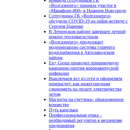
Команда сотрудников ГК
«Волгаэнерго» приняла участие в
«Марафоне-800» в Нижнем Новгороде
Сотрудники ГК «Волгаэнерго»
обсудили COVID-19 на online-встрече с
Сергеем Царенко
В Ленинском районе завершен летний
ремонт тепломагистрали
«Волгаэнерго» продолжает
модернизацию системы горячего
водоснабжения в Автозаводском
районе
En+ Group проводит прививочную
кампанию против коронавирусной
инфекции
Выключаем все из сети и оформляем
перерасчет: как нижегородцам
сэкономить на оплате электричества
летом
Магниты на счетчики: обыкновенное
воровство
Путь капельки
Профессиональная этика –
необходимый регулятор в механизме
предприятия