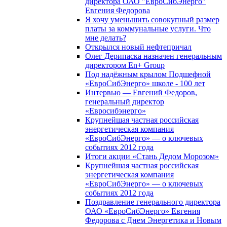
директора ОАО "ЕвроСибЭнерго"
Евгения Федорова
Я хочу уменьшить совокупный размер
платы за коммунальные услуги. Что
мне делать?
Открылся новый нефтепричал
Олег Дерипаска назначен генеральным
директором En+ Group
Под надёжным крылом Подшефной
«ЕвроСибЭнерго» школе - 100 лет
Интервью — Евгений Федоров,
генеральный директор
«Евросибэнерго»
Крупнейшая частная российская
энергетическая компания
«ЕвроСибЭнерго» — о ключевых
событиях 2012 года
Итоги акции «Стань Дедом Морозом»
Крупнейшая частная российская
энергетическая компания
«ЕвроСибЭнерго» — о ключевых
событиях 2012 года
Поздравление генерального директора
ОАО «ЕвроСибЭнерго» Евгения
Федорова с Днем Энергетика и Новым