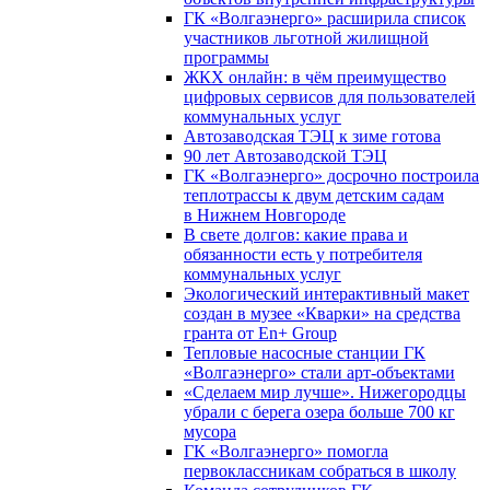
ГК «Волгаэнерго» расширила список
участников льготной жилищной
программы
ЖКХ онлайн: в чём преимущество
цифровых сервисов для пользователей
коммунальных услуг
Автозаводская ТЭЦ к зиме готова
90 лет Автозаводской ТЭЦ
ГК «Волгаэнерго» досрочно построила
теплотрассы к двум детским садам
в Нижнем Новгороде
В свете долгов: какие права и
обязанности есть у потребителя
коммунальных услуг
Экологический интерактивный макет
создан в музее «Кварки» на средства
гранта от En+ Group
Тепловые насосные станции ГК
«Волгаэнерго» стали арт-объектами
«Сделаем мир лучше». Нижегородцы
убрали с берега озера больше 700 кг
мусора
ГК «Волгаэнерго» помогла
первоклассникам собраться в школу