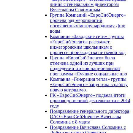
линия с генеральным директором
Вячеславом Соломиным
Группа Компаний «ЕвроСибЭнерго»
провела ряд мероприятий,
посвященных международному Дню
воды
Компания «Заводские сети» группы
«ЕвроСибЭнерго» расскажет
нижегородским школьникам о
процессе производства питьевой вод
Группа «ЕвроСибЭнерго» была
отмечена одной из лучших при
подведении итогов национальной
программы «Лучшие социальные про
Компания «Генерация тепла» группы
«ЕвроСибЭнерго» запустила в работу
новую котельную
ГК «ЕвроСибЭнерго» подвела итоги
производственной деятельности в 2014
году
Поздравление генерального директора
ОАО «ЕвроСибЭнерго» Вячеслава
Соломина с 8 марта
Поздравление Вячеслава Соломина с
Днём защитника Отечества