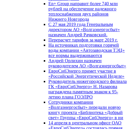
En+ Group направит более 740 млн
рублей на обеспечение надежного
теплоснабжения двух районов
Нижнего Новгорода
С 27 мая 2019 года Генеральным
директором АО «Волгаэнергосбыт»
назначен Андрей Рачковский.
Перерасчет тарифов за март 2019 г.
На источниках подготовки горячей
воды компании «Автозаводская ТЭЦ»
все нормы выдерживаются
Андрей Орлихин назначен
руководителем АО «Волгаэнергосбыт»
ЕвроСибЭнерго примет участие в
«Российской Энергетической Неделе»
Руководитель нижегородского филиала
ГК «ЕвроСибЭнерго» Н. Назарова
награждена памятным знаком к 95-
летию плана ГОЭЛРО
Сотрудники компании
«Волгаэнергосбыт» передали новую
книгу проекта «Библиотека «Добрый
свет» Группы «ЕвроСибЭнерго» в ни
14 апреля в центральном офисе ОАО
«ЕвроСибЭнерго» состоялась прямая