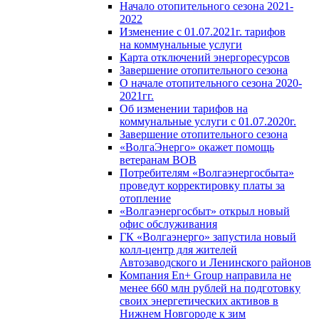
Начало отопительного сезона 2021-
2022
Изменение с 01.07.2021г. тарифов
на коммунальные услуги
Карта отключений энергоресурсов
Завершение отопительного сезона
О начале отопительного сезона 2020-
2021гг.
Об изменении тарифов на
коммунальные услуги с 01.07.2020г.
Завершение отопительного сезона
«ВолгаЭнерго» окажет помощь
ветеранам ВОВ
Потребителям «Волгаэнергосбыта»
проведут корректировку платы за
отопление
«Волгаэнергосбыт» открыл новый
офис обслуживания
ГК «Волгаэнерго» запустила новый
колл-центр для жителей
Автозаводского и Ленинского районов
Компания En+ Group направила не
менее 660 млн рублей на подготовку
своих энергетических активов в
Нижнем Новгороде к зим