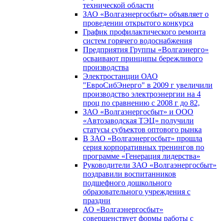
технической области
ЗАО «Волгаэнергосбыт» объявляет о
проведении открытого конкурса
График профилактического ремонта
систем горячего водоснабжения
Предприятия Группы «Волгаэнерго»
осваивают принципы бережливого
производства
Электростанции ОАО
"ЕвроСибЭнерго" в 2009 г увеличили
производство электроэнергии на 4
проц по сравнению с 2008 г до 82,
ЗАО «Волгаэнергосбыт» и ООО
«Автозаводская ТЭЦ» получили
статусы субъектов оптового рынка
В ЗАО «Волгаэнергосбыт» прошла
серия корпоративных тренингов по
программе «Генерация лидерства»
Руководители ЗАО «Волгаэнергосбыт»
поздравили воспитанников
подшефного дошкольного
образовательного учреждения с
праздни
АО «Волгаэнергосбыт»
совершенствует формы работы с