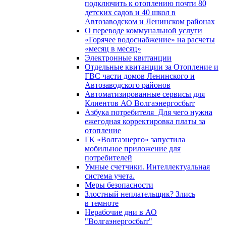
подключить к отоплению почти 80
детских садов и 40 школ в
Автозаводском и Ленинском районах
О переводе коммунальной услуги
«Горячее водоснабжение» на расчеты
«месяц в месяц»
Электронные квитанции
Отдельные квитанции за Отопление и
ГВС части домов Ленинского и
Автозаводского районов
Автоматизированные сервисы для
Клиентов АО Волгаэнергосбыт
Азбука потребителя_Для чего нужна
ежегодная корректировка платы за
отопление
ГК «Волгаэнерго» запустила
мобильное приложение для
потребителей
Умные счетчики. Интеллектуальная
система учета.
Меры безопасности
Злостный неплательщик? Злись
в темноте
Нерабочие дни в АО
"Волгаэнергосбыт"