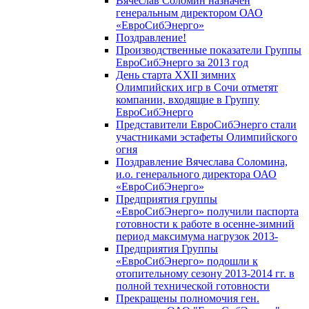
Вячеслав Соломин назначен
генеральным директором ОАО
«ЕвроСибЭнерго»
Поздравление!
Производственные показатели Группы
ЕвроСибЭнерго за 2013 год
День старта XXII зимних
Олимпийских игр в Сочи отметят
компании, входящие в Группу
ЕвроСибЭнерго
Представители ЕвроСибЭнерго стали
участниками эстафеты Олимпийского
огня
Поздравление Вячеслава Соломина,
и.о. генерального директора ОАО
«ЕвроСибЭнерго»
Предприятия группы
«ЕвроСибЭнерго» получили паспорта
готовности к работе в осенне-зимний
период максимума нагрузок 2013-
Предприятия Группы
«ЕвроСибЭнерго» подошли к
отопительному сезону 2013-2014 гг. в
полной технической готовности
Прекращены полномочия ген.