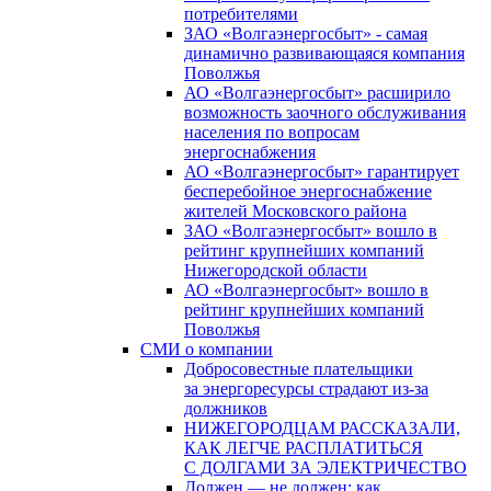
потребителями
ЗАО «Волгаэнергосбыт» - самая
динамично развивающаяся компания
Поволжья
АО «Волгаэнергосбыт» расширило
возможность заочного обслуживания
населения по вопросам
энергоснабжения
АО «Волгаэнергосбыт» гарантирует
бесперебойное энергоснабжение
жителей Московского района
ЗАО «Волгаэнергосбыт» вошло в
рейтинг крупнейших компаний
Нижегородской области
АО «Волгаэнергосбыт» вошло в
рейтинг крупнейших компаний
Поволжья
СМИ о компании
Добросовестные плательщики
за энергоресурсы страдают из-за
должников
НИЖЕГОРОДЦАМ РАССКАЗАЛИ,
КАК ЛЕГЧЕ РАСПЛАТИТЬСЯ
С ДОЛГАМИ ЗА ЭЛЕКТРИЧЕСТВО
Должен — не должен: как