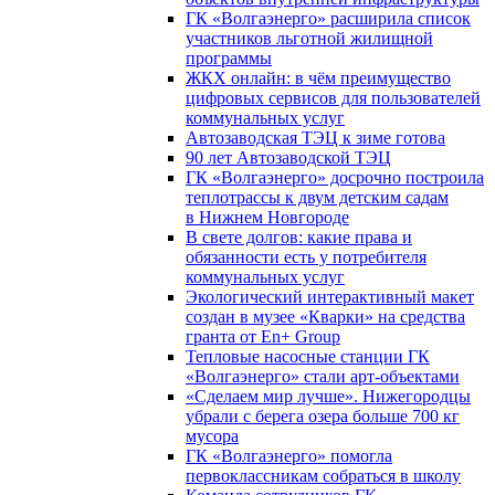
ГК «Волгаэнерго» расширила список
участников льготной жилищной
программы
ЖКХ онлайн: в чём преимущество
цифровых сервисов для пользователей
коммунальных услуг
Автозаводская ТЭЦ к зиме готова
90 лет Автозаводской ТЭЦ
ГК «Волгаэнерго» досрочно построила
теплотрассы к двум детским садам
в Нижнем Новгороде
В свете долгов: какие права и
обязанности есть у потребителя
коммунальных услуг
Экологический интерактивный макет
создан в музее «Кварки» на средства
гранта от En+ Group
Тепловые насосные станции ГК
«Волгаэнерго» стали арт-объектами
«Сделаем мир лучше». Нижегородцы
убрали с берега озера больше 700 кг
мусора
ГК «Волгаэнерго» помогла
первоклассникам собраться в школу