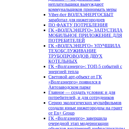
неплательщики вынуждают
коммунальщиков принимать меры
Viber-бот ВОЛГАЭНЕРГОСБЫТ
заработал для нижегородцев
ПО ФАКТУ ПОТРЕБЛЕНИЯ
ГК «ВОЛГАЭНЕРГО» ЗАПУСТИЛА
МОБИЛЬНОЕ ПРИЛОЖЕНИЕ ДЛЯ
ПОТРЕБИТЕЛЕЙ
ГК «ВОЛГАЭНЕРГО» УЛУЧШИЛА
ТЕХОБСЛУЖИВАНИЕ
ТРУБОПРОВОДОВ ДВУХ
КОТЕЛЬНЫХ
ГК «Волгаэнерго»: ТОП-5 событий с
энергией тепла
Световой арт-объект от ГК
«Волгаэнерго» появился в
Автозаводском парке
Главное — создать условия: и для
потребителей, и для сотрудников
Серию экологических мультфильмов
создали юные нижегородцы на грант
от En+ Group
ГК «Волгаэнерго» завершила
очередной этап модернизации
объектов внутренней инфраструктуры