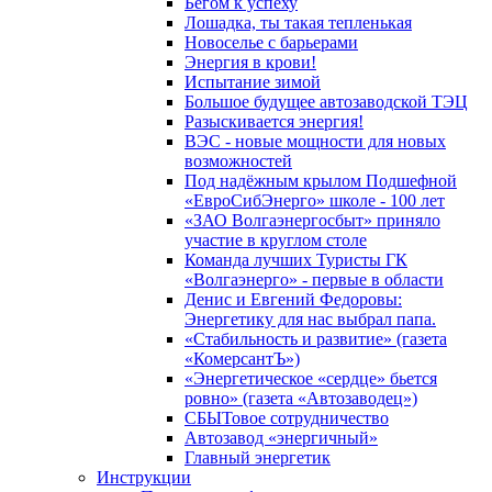
Бегом к успеху
Лошадка, ты такая тепленькая
Новоселье с барьерами
Энергия в крови!
Испытание зимой
Большое будущее автозаводской ТЭЦ
Разыскивается энергия!
ВЭС - новые мощности для новых
возможностей
Под надёжным крылом Подшефной
«ЕвроСибЭнерго» школе - 100 лет
«ЗАО Волгаэнергосбыт» приняло
участие в круглом столе
Команда лучших Туристы ГК
«Волгаэнерго» - первые в области
Денис и Евгений Федоровы:
Энергетику для нас выбрал папа.
«Стабильность и развитие» (газета
«КомерсантЪ»)
«Энергетическое «сердце» бьется
ровно» (газета «Автозаводец»)
СБЫТовое сотрудничество
Автозавод «энергичный»
Главный энергетик
Инструкции