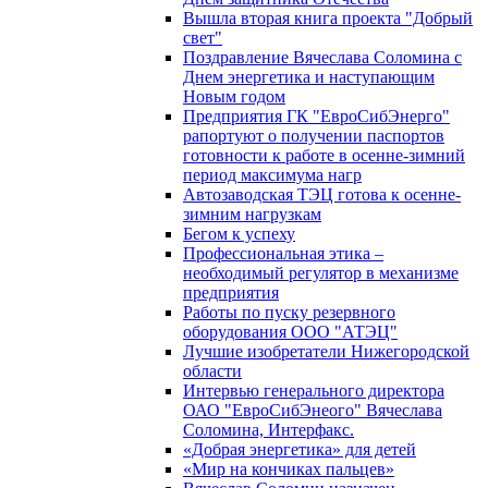
Вышла вторая книга проекта "Добрый
свет"
Поздравление Вячеслава Соломина с
Днем энергетика и наступающим
Новым годом
Предприятия ГК "ЕвроСибЭнерго"
рапортуют о получении паспортов
готовности к работе в осенне-зимний
период максимума нагр
Автозаводская ТЭЦ готова к осенне-
зимним нагрузкам
Бегом к успеху
Профессиональная этика –
необходимый регулятор в механизме
предприятия
Работы по пуску резервного
оборудования ООО "АТЭЦ"
Лучшие изобретатели Нижегородской
области
Интервью генерального директора
ОАО "ЕвроСибЭнеого" Вячеслава
Соломина, Интерфакс.
«Добрая энергетика» для детей
«Мир на кончиках пальцев»