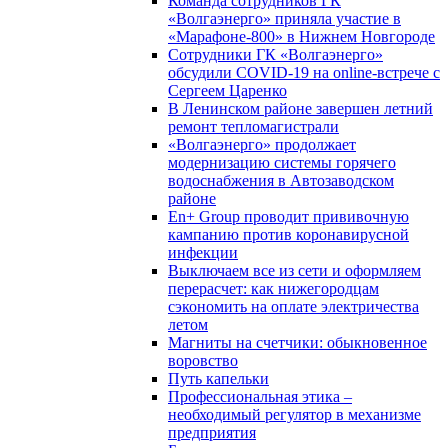
Команда сотрудников ГК
«Волгаэнерго» приняла участие в
«Марафоне-800» в Нижнем Новгороде
Сотрудники ГК «Волгаэнерго»
обсудили COVID-19 на online-встрече с
Сергеем Царенко
В Ленинском районе завершен летний
ремонт тепломагистрали
«Волгаэнерго» продолжает
модернизацию системы горячего
водоснабжения в Автозаводском
районе
En+ Group проводит прививочную
кампанию против коронавирусной
инфекции
Выключаем все из сети и оформляем
перерасчет: как нижегородцам
сэкономить на оплате электричества
летом
Магниты на счетчики: обыкновенное
воровство
Путь капельки
Профессиональная этика –
необходимый регулятор в механизме
предприятия