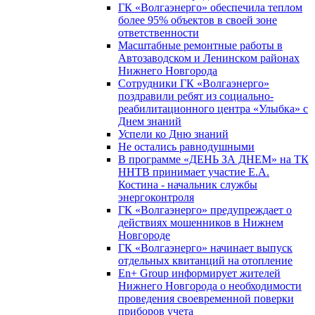
ГК «Волгаэнерго» обеспечила теплом
более 95% объектов в своей зоне
ответственности
Масштабные ремонтные работы в
Автозаводском и Ленинском районах
Нижнего Новгорода
Сотрудники ГК «Волгаэнерго»
поздравили ребят из социально-
реабилитационного центра «Улыбка» с
Днем знаний
Успели ко Дню знаний
Не остались равнодушными
В программе «ДЕНЬ ЗА ДНЕМ» на ТК
ННТВ принимает участие Е.А.
Костина - начальник службы
энергоконтроля
ГК «Волгаэнерго» предупреждает о
действиях мошенников в Нижнем
Новгороде
ГК «Волгаэнерго» начинает выпуск
отдельных квитанций на отопление
En+ Group информирует жителей
Нижнего Новгорода о необходимости
проведения своевременной поверки
приборов учета