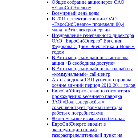
Общее собрание акционеров ОАО
«ЕвроСибЭнерго»
Всемирный день воды
В 2011 г. электростанции ОАО
«ЕвроСибЭнерго» произвели 80,4
млрд. кВтч электроэнергии
Поздравление генерального директора
ОАО "ЕвроСибЭнерго" Евгения
Федорова с Днем Энергетика и Новым
годом
В Автозаводском районе стартовала
акция «В свободном доступе»
В Автозаводском районе начал работу
«коммунальный» call-центр
Автозаводская ТЭЦ успешно прошла
осенне-зимний период 2010-2011 годов
ЕвроСибЭнерго активно готовится к
прохождению весеннего паводка
ЗАО «Волгаэнергосбыт»
совершенствует формы и методы
работы с потребителями
80 лет «сказке из железа и бетона»
ЕвроСибЭнерго вводит в
эксплуатацию новый
газораспределительный пункт на