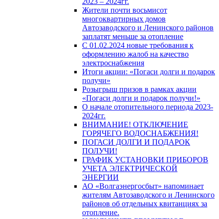
2023 – 2024гг.
Жители почти восьмисот
многоквартирных домов
Автозаводского и Ленинского районов
заплатят меньше за отопление
С 01.02.2024 новые требования к
оформлению жалоб на качество
электроснабжения
Итоги акции: «Погаси долги и подарок
получи»
Розыгрыш призов в рамках акции
«Погаси долги и подарок получи!»
О начале отопительного периода 2023-
2024гг.
ВНИМАНИЕ! ОТКЛЮЧЕНИЕ
ГОРЯЧЕГО ВОДОСНАБЖЕНИЯ!
ПОГАСИ ДОЛГИ И ПОДАРОК
ПОЛУЧИ!
ГРАФИК УСТАНОВКИ ПРИБОРОВ
УЧЕТА ЭЛЕКТРИЧЕСКОЙ
ЭНЕРГИИ
АО «Волгаэнергосбыт» напоминает
жителям Автозаводского и Ленинского
районов об отдельных квитанциях за
отопление.