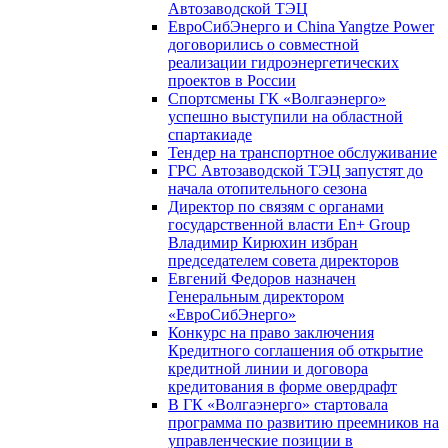
Автозаводской ТЭЦ
ЕвроСибЭнерго и China Yangtze Power
договорились о совместной
реализации гидроэнергетических
проектов в России
Спортсмены ГК «Волгаэнерго»
успешно выступили на областной
спартакиаде
Тендер на транспортное обслуживание
ГРС Автозаводской ТЭЦ запустят до
начала отопительного сезона
Директор по связям с органами
государственной власти En+ Group
Владимир Кирюхин избран
председателем совета директоров
Евгений Федоров назначен
Генеральным директором
«ЕвроСибЭнерго»
Конкурс на право заключения
Кредитного соглашения об открытие
кредитной линии и договора
кредитования в форме овердрафт
В ГК «Волгаэнерго» стартовала
программа по развитию преемников на
управленческие позиции в