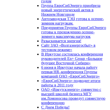
годом
Группа ЕвроСибЭнерго приобрела
новый энергетический актив в
Нижнем Новгороде
Автозаводская ТЭЦ готова к осенне-
зимним нагрузкам.
Предприятия Группы ЕвроСибЭнерго
готовы к прохождению осенне-
зимнего максимума нагрузок
Разыскивается энергия!
Сайт ЗАО «Волгаэнергосбыт» в
тестовом режиме»
В Иркутске состоялась конференция
руководителей En+ Group «Большое
будущее Восточной Сибири»
6 июня в Иркутске начала работу
первая HR–конференция Группы
компаний ОАО «ЕвроСибЭнерго»
«ЕвроСибЭнерго» подводит итоги
работы в 2011 году
ОАО «Иркутскэнерго» совместно с
высшей школой бизнеса МГУ
им.Ломоносова проведут совместную
конференцию
С Днем Победы!