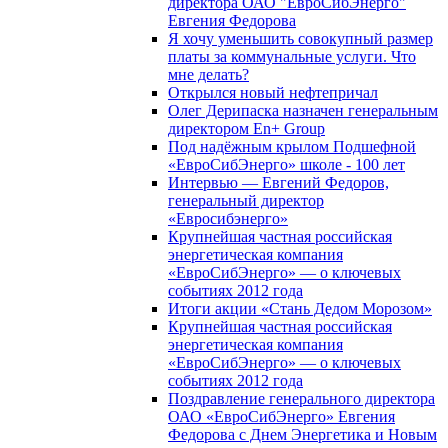
директора ОАО "ЕвроСибЭнерго"
Евгения Федорова
Я хочу уменьшить совокупный размер
платы за коммунальные услуги. Что
мне делать?
Открылся новый нефтепричал
Олег Дерипаска назначен генеральным
директором En+ Group
Под надёжным крылом Подшефной
«ЕвроСибЭнерго» школе - 100 лет
Интервью — Евгений Федоров,
генеральный директор
«Евросибэнерго»
Крупнейшая частная российская
энергетическая компания
«ЕвроСибЭнерго» — о ключевых
событиях 2012 года
Итоги акции «Стань Дедом Морозом»
Крупнейшая частная российская
энергетическая компания
«ЕвроСибЭнерго» — о ключевых
событиях 2012 года
Поздравление генерального директора
ОАО «ЕвроСибЭнерго» Евгения
Федорова с Днем Энергетика и Новым