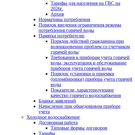
Тарифы для населения на ГВС на
2026г.
Архив
Нормативы потребления
Порядок введения ограничения режима
потребления горячей воды
Памятка потребителю
Порядок действий гражданина при
возникновении проблем со счетчиком
горячей воды
Требования к приборам учета горячей
воды, эксплуатация и обслуживание
приборов учета горячей воды
Порядок установки и приемки
(опломбировки) прибора учета горячей
воды
Показатели, характеризующие
качество горячего водоснабжения
Бланки заявлений
Начисление при общедомовом приборе
учета
Холодное водоснабжение
Договорная работа
Типовые формы договоров
Тарифы