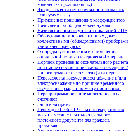
количества проживающих)
Что делать если нет возможности оплатить
всю сумму сразу
Применение повышающих коэффициентов
Начисления за общедомовые нужды
Начисления при отсутствии показаний ИПУ
Оборудование многоквартирных домов
коллективными (общедомовыми) приборами
учета энергоресурсов
О порядке установления и применения
социальной нормы электрической энергии
Порядок проведения окончательного расчета
при смене собственника жилого помещения/
жилого дома (или его части) (или перев
Перерасчет за горячее водоснабжение и/или
электроснабжение по причине временного
отсутствия граждан по месту постоянной
Перепрограммирование многотарифных
счетчиков
Запись на прием
Переход с 01.06.2019г. на систему расчетов
месяц в месяц с печатью отдельного
платежного документа для граждан,
проживаю
Уменьшение совокупного размера платежа