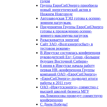
годом
Группа ЕвроСибЭнерго приобрела
новый энергетический актив в
Нижнем Новгороде
Автозаводская ТЭЦ готова к осенне-
зимним нагрузкам.
Предприятия Группы ЕвроСибЭнерго
готовы к прохождению осенне-
зимнего максимума нагрузок
Разыскивается энергия!
Сайт ЗАО «Волгаэнергосбыт» в
тестовом режиме»
В Иркутске состоялась конференция
руководителей En+ Group «Большое
будущее Восточной Сибири»
6 июня в Иркутске начала работу
первая HR–конференция Группы
компаний ОАО «ЕвроСибЭнерго»
«ЕвроСибЭнерго» подводит итоги
работы в 2011 году
ОАО «Иркутскэнерго» совместно с
высшей школой бизнеса МГУ
им.Ломоносова проведут совместную
конференцию
С Днем Победы!