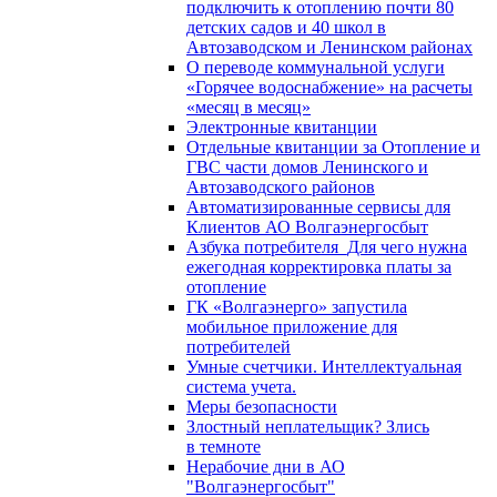
подключить к отоплению почти 80
детских садов и 40 школ в
Автозаводском и Ленинском районах
О переводе коммунальной услуги
«Горячее водоснабжение» на расчеты
«месяц в месяц»
Электронные квитанции
Отдельные квитанции за Отопление и
ГВС части домов Ленинского и
Автозаводского районов
Автоматизированные сервисы для
Клиентов АО Волгаэнергосбыт
Азбука потребителя_Для чего нужна
ежегодная корректировка платы за
отопление
ГК «Волгаэнерго» запустила
мобильное приложение для
потребителей
Умные счетчики. Интеллектуальная
система учета.
Меры безопасности
Злостный неплательщик? Злись
в темноте
Нерабочие дни в АО
"Волгаэнергосбыт"