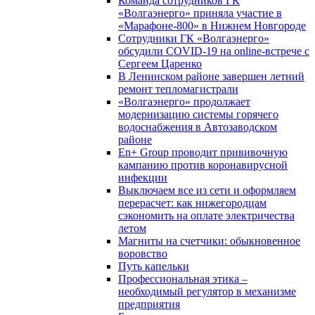
Команда сотрудников ГК
«Волгаэнерго» приняла участие в
«Марафоне-800» в Нижнем Новгороде
Сотрудники ГК «Волгаэнерго»
обсудили COVID-19 на online-встрече с
Сергеем Царенко
В Ленинском районе завершен летний
ремонт тепломагистрали
«Волгаэнерго» продолжает
модернизацию системы горячего
водоснабжения в Автозаводском
районе
En+ Group проводит прививочную
кампанию против коронавирусной
инфекции
Выключаем все из сети и оформляем
перерасчет: как нижегородцам
сэкономить на оплате электричества
летом
Магниты на счетчики: обыкновенное
воровство
Путь капельки
Профессиональная этика –
необходимый регулятор в механизме
предприятия