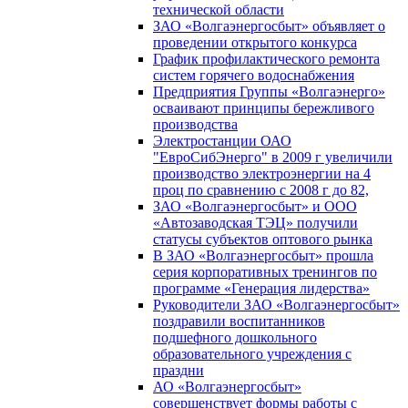
технической области
ЗАО «Волгаэнергосбыт» объявляет о
проведении открытого конкурса
График профилактического ремонта
систем горячего водоснабжения
Предприятия Группы «Волгаэнерго»
осваивают принципы бережливого
производства
Электростанции ОАО
"ЕвроСибЭнерго" в 2009 г увеличили
производство электроэнергии на 4
проц по сравнению с 2008 г до 82,
ЗАО «Волгаэнергосбыт» и ООО
«Автозаводская ТЭЦ» получили
статусы субъектов оптового рынка
В ЗАО «Волгаэнергосбыт» прошла
серия корпоративных тренингов по
программе «Генерация лидерства»
Руководители ЗАО «Волгаэнергосбыт»
поздравили воспитанников
подшефного дошкольного
образовательного учреждения с
праздни
АО «Волгаэнергосбыт»
совершенствует формы работы с