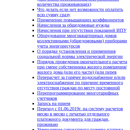
количества проживающих)
Что делать если нет возможности оплатить
всю сумму сразу
Применение повышающих коэффициентов
Начисления за общедомовые нужды
Начисления при отсутствии показаний ИПУ
Оборудование многоквартирных домов
коллективными (общедомовыми) приборами
учета энергоресурсов
О порядке установления и применения
социальной нормы электрической энергии
Порядок проведения окончательного расчета
при смене собственника жилого помещения/
жилого дома (или его части) (или перев
Перерасчет за горячее водоснабжение и/или
электроснабжение по причине временного
отсутствия граждан по месту постоянной
Перепрограммирование многотарифных
счетчиков
Запись на прием
Переход с 01.06.2019г. на систему расчетов
месяц в месяц с печатью отдельного
платежного документа для граждан,
проживаю
Уменьшение совокупного размера платежа