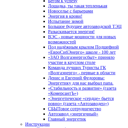
Бегом к успеху
Лошадка, ты такая тепленькая
Новоселье с барьерами
Энергия в крови!
Испытание зимой
Большое будущее автозаводской ТЭЦ
Разыскивается энергия!
ВЭС - новые мощности для новых
возможностей
Под надёжным крылом Подшефной
«ЕвроСибЭнерго» школе - 100 лет
«ЗАО Волгаэнергосбыт» приняло
участие в круглом столе
Команда лучших Туристы ГК
«Волгаэнерго» - первые в области
Денис и Евгений Федоровы:
Энергетику для нас выбрал папа.
«Стабильность и развитие» (газета
«КомерсантЪ»)
«Энергетическое «сердце» бьется
ровно» (газета «Автозаводец»)
СБЫТовое сотрудничество
Автозавод «энергичный»
Главный энергетик
Инструкции