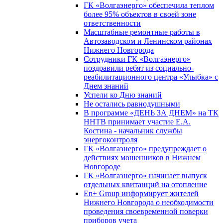
ГК «Волгаэнерго» обеспечила теплом
более 95% объектов в своей зоне
ответственности
Масштабные ремонтные работы в
Автозаводском и Ленинском районах
Нижнего Новгорода
Сотрудники ГК «Волгаэнерго»
поздравили ребят из социально-
реабилитационного центра «Улыбка» с
Днем знаний
Успели ко Дню знаний
Не остались равнодушными
В программе «ДЕНЬ ЗА ДНЕМ» на ТК
ННТВ принимает участие Е.А.
Костина - начальник службы
энергоконтроля
ГК «Волгаэнерго» предупреждает о
действиях мошенников в Нижнем
Новгороде
ГК «Волгаэнерго» начинает выпуск
отдельных квитанций на отопление
En+ Group информирует жителей
Нижнего Новгорода о необходимости
проведения своевременной поверки
приборов учета