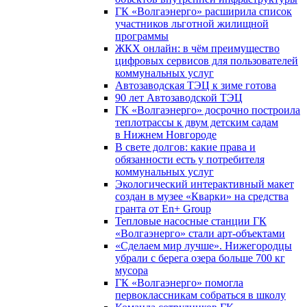
ГК «Волгаэнерго» расширила список
участников льготной жилищной
программы
ЖКХ онлайн: в чём преимущество
цифровых сервисов для пользователей
коммунальных услуг
Автозаводская ТЭЦ к зиме готова
90 лет Автозаводской ТЭЦ
ГК «Волгаэнерго» досрочно построила
теплотрассы к двум детским садам
в Нижнем Новгороде
В свете долгов: какие права и
обязанности есть у потребителя
коммунальных услуг
Экологический интерактивный макет
создан в музее «Кварки» на средства
гранта от En+ Group
Тепловые насосные станции ГК
«Волгаэнерго» стали арт-объектами
«Сделаем мир лучше». Нижегородцы
убрали с берега озера больше 700 кг
мусора
ГК «Волгаэнерго» помогла
первоклассникам собраться в школу