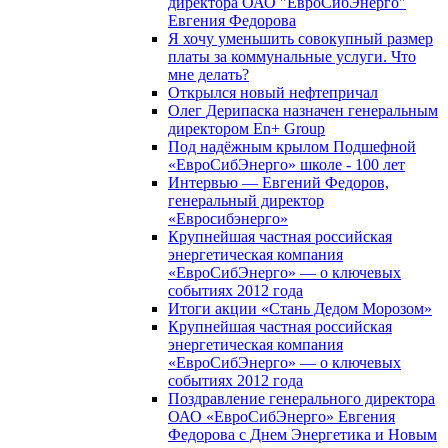
директора ОАО "ЕвроСибЭнерго"
Евгения Федорова
Я хочу уменьшить совокупный размер
платы за коммунальные услуги. Что
мне делать?
Открылся новый нефтепричал
Олег Дерипаска назначен генеральным
директором En+ Group
Под надёжным крылом Подшефной
«ЕвроСибЭнерго» школе - 100 лет
Интервью — Евгений Федоров,
генеральный директор
«Евросибэнерго»
Крупнейшая частная российская
энергетическая компания
«ЕвроСибЭнерго» — о ключевых
событиях 2012 года
Итоги акции «Стань Дедом Морозом»
Крупнейшая частная российская
энергетическая компания
«ЕвроСибЭнерго» — о ключевых
событиях 2012 года
Поздравление генерального директора
ОАО «ЕвроСибЭнерго» Евгения
Федорова с Днем Энергетика и Новым