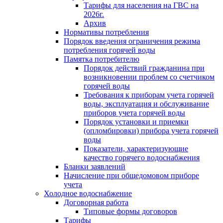
Тарифы для населения на ГВС на
2026г.
Архив
Нормативы потребления
Порядок введения ограничения режима
потребления горячей воды
Памятка потребителю
Порядок действий гражданина при
возникновении проблем со счетчиком
горячей воды
Требования к приборам учета горячей
воды, эксплуатация и обслуживание
приборов учета горячей воды
Порядок установки и приемки
(опломбировки) прибора учета горячей
воды
Показатели, характеризующие
качество горячего водоснабжения
Бланки заявлений
Начисление при общедомовом приборе
учета
Холодное водоснабжение
Договорная работа
Типовые формы договоров
Тарифы