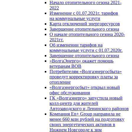
Начало отопительного сезона 2021-
2022
Изменение с 01.07.2021г. тарифов
на коммунальные услуги
Карта отключений энергоресурсов
Завершение отопительного сезона
О начале отопительного сезона 2020-
2021гг.
Об изменении тарифов на
коммунальные услуги с 01.07.2020г.
Завершение отопительного сезона
«ВолгаЭнерго» окажет помощь
ветеранам ВОВ
Потребителям «Волгаэнергосбыта»
проведут корректировку платы за
отопление
«Волгаэнергосбыт» открыл новый
офис обслуживания
ГК «Волгаэнерго» запустила новый
колл-центр для жителей
Автозаводского и Ленинского районов
Компания En+ Group направила не
менее 660 млн рублей на подготовку
своих энергетических активов в
Нижнем Новгороде к зим