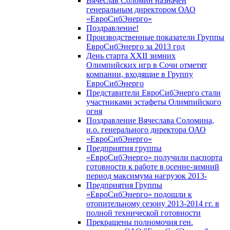
Вячеслав Соломин назначен
генеральным директором ОАО
«ЕвроСибЭнерго»
Поздравление!
Производственные показатели Группы
ЕвроСибЭнерго за 2013 год
День старта XXII зимних
Олимпийских игр в Сочи отметят
компании, входящие в Группу
ЕвроСибЭнерго
Представители ЕвроСибЭнерго стали
участниками эстафеты Олимпийского
огня
Поздравление Вячеслава Соломина,
и.о. генерального директора ОАО
«ЕвроСибЭнерго»
Предприятия группы
«ЕвроСибЭнерго» получили паспорта
готовности к работе в осенне-зимний
период максимума нагрузок 2013-
Предприятия Группы
«ЕвроСибЭнерго» подошли к
отопительному сезону 2013-2014 гг. в
полной технической готовности
Прекращены полномочия ген.