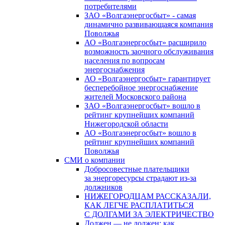
потребителями
ЗАО «Волгаэнергосбыт» - самая
динамично развивающаяся компания
Поволжья
АО «Волгаэнергосбыт» расширило
возможность заочного обслуживания
населения по вопросам
энергоснабжения
АО «Волгаэнергосбыт» гарантирует
бесперебойное энергоснабжение
жителей Московского района
ЗАО «Волгаэнергосбыт» вошло в
рейтинг крупнейших компаний
Нижегородской области
АО «Волгаэнергосбыт» вошло в
рейтинг крупнейших компаний
Поволжья
СМИ о компании
Добросовестные плательщики
за энергоресурсы страдают из-за
должников
НИЖЕГОРОДЦАМ РАССКАЗАЛИ,
КАК ЛЕГЧЕ РАСПЛАТИТЬСЯ
С ДОЛГАМИ ЗА ЭЛЕКТРИЧЕСТВО
Должен — не должен: как