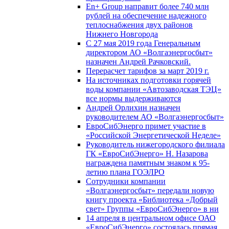
En+ Group направит более 740 млн
рублей на обеспечение надежного
теплоснабжения двух районов
Нижнего Новгорода
С 27 мая 2019 года Генеральным
директором АО «Волгаэнергосбыт»
назначен Андрей Рачковский.
Перерасчет тарифов за март 2019 г.
На источниках подготовки горячей
воды компании «Автозаводская ТЭЦ»
все нормы выдерживаются
Андрей Орлихин назначен
руководителем АО «Волгаэнергосбыт»
ЕвроСибЭнерго примет участие в
«Российской Энергетической Неделе»
Руководитель нижегородского филиала
ГК «ЕвроСибЭнерго» Н. Назарова
награждена памятным знаком к 95-
летию плана ГОЭЛРО
Сотрудники компании
«Волгаэнергосбыт» передали новую
книгу проекта «Библиотека «Добрый
свет» Группы «ЕвроСибЭнерго» в ни
14 апреля в центральном офисе ОАО
«ЕвроСибЭнерго» состоялась прямая