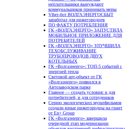
неплательщики вынуждают
коммунальщиков принимать меры
Viber-бот ВОЛГАЭНЕРГОСБЫТ
заработал для нижегородцев
ПО ФАКТУ ПОТРЕБЛЕНИЯ
ГК «ВОЛГАЭНЕРГО» ЗАПУСТИЛА
МОБИЛЬНОЕ ПРИЛОЖЕНИЕ ДЛЯ
ПОТРЕБИТЕЛЕЙ
ГК «ВОЛГАЭНЕРГО» УЛУЧШИЛА
ТЕХОБСЛУЖИВАНИЕ
ТРУБОПРОВОДОВ ДВУХ
КОТЕЛЬНЫХ
ГК «Волгаэнерго»: ТОП-5 событий с
энергией тепла
Световой арт-объект от ГК
«Волгаэнерго» появился в
Автозаводском парке
Главное — создать условия: и для
потребителей, и для сотрудников
Серию экологических мультфильмов
создали юные нижегородцы на грант
от En+ Group
ГК «Волгаэнерго» завершила
очередной этап модернизации
объектов внутренней инфраструктуры