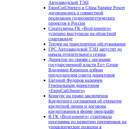
Автозаводской ТЭЦ
ЕвроСибЭнерго и China Yangtze Power
договорились о совместной
реализации гидроэнергетических
проектов в России
Спортсмены ГК «Волгаэнерго»
успешно выступили на областной
спартакиаде
Тендер на транспортное обслуживание
ГРС Автозаводской ТЭЦ запустят до
начала отопительного сезона
Директор по связям с органами
государственной власти En+ Group
Владимир Кирюхин избран
председателем совета директоров
Евгений Федоров назначен
Генеральным директором
«ЕвроСибЭнерго»
Конкурс на право заключения
Кредитного соглашения об открытие
кредитной линии и договора
кредитования в форме овердрафт
В ГК «Волгаэнерго» стартовала
программа по развитию преемников на
управленческие позиции в