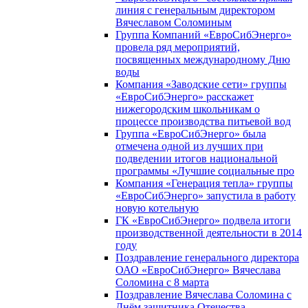
линия с генеральным директором
Вячеславом Соломиным
Группа Компаний «ЕвроСибЭнерго»
провела ряд мероприятий,
посвященных международному Дню
воды
Компания «Заводские сети» группы
«ЕвроСибЭнерго» расскажет
нижегородским школьникам о
процессе производства питьевой вод
Группа «ЕвроСибЭнерго» была
отмечена одной из лучших при
подведении итогов национальной
программы «Лучшие социальные про
Компания «Генерация тепла» группы
«ЕвроСибЭнерго» запустила в работу
новую котельную
ГК «ЕвроСибЭнерго» подвела итоги
производственной деятельности в 2014
году
Поздравление генерального директора
ОАО «ЕвроСибЭнерго» Вячеслава
Соломина с 8 марта
Поздравление Вячеслава Соломина с
Днём защитника Отечества