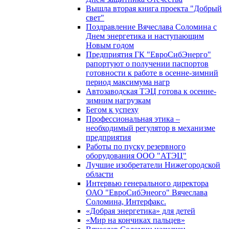
Вышла вторая книга проекта "Добрый
свет"
Поздравление Вячеслава Соломина с
Днем энергетика и наступающим
Новым годом
Предприятия ГК "ЕвроСибЭнерго"
рапортуют о получении паспортов
готовности к работе в осенне-зимний
период максимума нагр
Автозаводская ТЭЦ готова к осенне-
зимним нагрузкам
Бегом к успеху
Профессиональная этика –
необходимый регулятор в механизме
предприятия
Работы по пуску резервного
оборудования ООО "АТЭЦ"
Лучшие изобретатели Нижегородской
области
Интервью генерального директора
ОАО "ЕвроСибЭнеого" Вячеслава
Соломина, Интерфакс.
«Добрая энергетика» для детей
«Мир на кончиках пальцев»