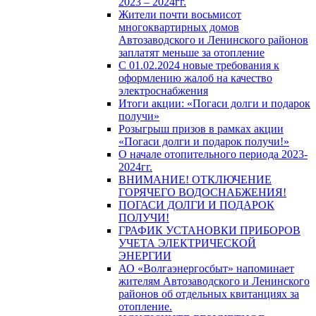
2023 – 2024гг.
Жители почти восьмисот
многоквартирных домов
Автозаводского и Ленинского районов
заплатят меньше за отопление
С 01.02.2024 новые требования к
оформлению жалоб на качество
электроснабжения
Итоги акции: «Погаси долги и подарок
получи»
Розыгрыш призов в рамках акции
«Погаси долги и подарок получи!»
О начале отопительного периода 2023-
2024гг.
ВНИМАНИЕ! ОТКЛЮЧЕНИЕ
ГОРЯЧЕГО ВОДОСНАБЖЕНИЯ!
ПОГАСИ ДОЛГИ И ПОДАРОК
ПОЛУЧИ!
ГРАФИК УСТАНОВКИ ПРИБОРОВ
УЧЕТА ЭЛЕКТРИЧЕСКОЙ
ЭНЕРГИИ
АО «Волгаэнергосбыт» напоминает
жителям Автозаводского и Ленинского
районов об отдельных квитанциях за
отопление.