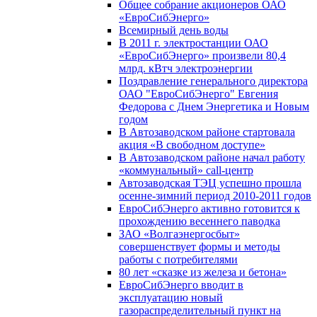
Общее собрание акционеров ОАО
«ЕвроСибЭнерго»
Всемирный день воды
В 2011 г. электростанции ОАО
«ЕвроСибЭнерго» произвели 80,4
млрд. кВтч электроэнергии
Поздравление генерального директора
ОАО "ЕвроСибЭнерго" Евгения
Федорова с Днем Энергетика и Новым
годом
В Автозаводском районе стартовала
акция «В свободном доступе»
В Автозаводском районе начал работу
«коммунальный» call-центр
Автозаводская ТЭЦ успешно прошла
осенне-зимний период 2010-2011 годов
ЕвроСибЭнерго активно готовится к
прохождению весеннего паводка
ЗАО «Волгаэнергосбыт»
совершенствует формы и методы
работы с потребителями
80 лет «сказке из железа и бетона»
ЕвроСибЭнерго вводит в
эксплуатацию новый
газораспределительный пункт на