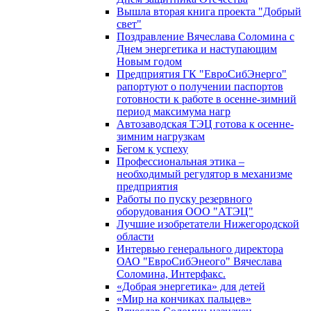
Вышла вторая книга проекта "Добрый
свет"
Поздравление Вячеслава Соломина с
Днем энергетика и наступающим
Новым годом
Предприятия ГК "ЕвроСибЭнерго"
рапортуют о получении паспортов
готовности к работе в осенне-зимний
период максимума нагр
Автозаводская ТЭЦ готова к осенне-
зимним нагрузкам
Бегом к успеху
Профессиональная этика –
необходимый регулятор в механизме
предприятия
Работы по пуску резервного
оборудования ООО "АТЭЦ"
Лучшие изобретатели Нижегородской
области
Интервью генерального директора
ОАО "ЕвроСибЭнеого" Вячеслава
Соломина, Интерфакс.
«Добрая энергетика» для детей
«Мир на кончиках пальцев»