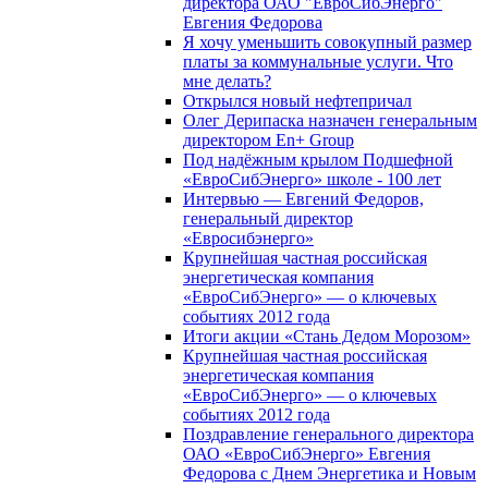
директора ОАО "ЕвроСибЭнерго"
Евгения Федорова
Я хочу уменьшить совокупный размер
платы за коммунальные услуги. Что
мне делать?
Открылся новый нефтепричал
Олег Дерипаска назначен генеральным
директором En+ Group
Под надёжным крылом Подшефной
«ЕвроСибЭнерго» школе - 100 лет
Интервью — Евгений Федоров,
генеральный директор
«Евросибэнерго»
Крупнейшая частная российская
энергетическая компания
«ЕвроСибЭнерго» — о ключевых
событиях 2012 года
Итоги акции «Стань Дедом Морозом»
Крупнейшая частная российская
энергетическая компания
«ЕвроСибЭнерго» — о ключевых
событиях 2012 года
Поздравление генерального директора
ОАО «ЕвроСибЭнерго» Евгения
Федорова с Днем Энергетика и Новым