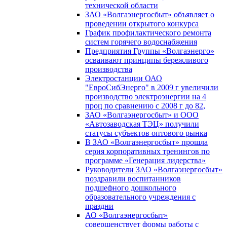
технической области
ЗАО «Волгаэнергосбыт» объявляет о
проведении открытого конкурса
График профилактического ремонта
систем горячего водоснабжения
Предприятия Группы «Волгаэнерго»
осваивают принципы бережливого
производства
Электростанции ОАО
"ЕвроСибЭнерго" в 2009 г увеличили
производство электроэнергии на 4
проц по сравнению с 2008 г до 82,
ЗАО «Волгаэнергосбыт» и ООО
«Автозаводская ТЭЦ» получили
статусы субъектов оптового рынка
В ЗАО «Волгаэнергосбыт» прошла
серия корпоративных тренингов по
программе «Генерация лидерства»
Руководители ЗАО «Волгаэнергосбыт»
поздравили воспитанников
подшефного дошкольного
образовательного учреждения с
праздни
АО «Волгаэнергосбыт»
совершенствует формы работы с