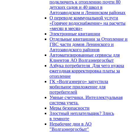
подключить к отоплению почти 80
детских садов и 40 школ в
Автозаводском и Ленинском районах
О переводе коммунальной услуги
«Горячее водоснабжение» на расчеты
«месяц в месяц»
Электронные квитанции
Отдельные квитанции за Отопление и
ГВС части домов Ленинского и
Автозаводского районов
Автоматизированные сервисы для
Клиентов АО Волгаэнергосбыт
Азбука потребителя_Для чего нужна
ежегодная корректировка платы за
отопление
ГК «Волгаэнерго» запустила
мобильное приложение для
потребителей
Умные счетчики. Интеллектуальная
система учета.
Меры безопасности
Злостный неплательщик? Злись
в темноте
Нерабочие дни в АО
"Волгаэнергосбыт"