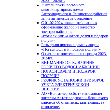
2023 – 2024гг.
Жители почти восьмисот
многоквартирных домов
Автозаводского и Ленинского районов
заплатят меньше за отопление
С 01.02.2024 новые требования к
оформлению жалоб на качество
электроснабжения
Итоги акции: «Погаси долги и подарок
получи»
Розыгрыш призов в рамках акции
«Погаси долги и подарок получи!»
О начале отопительного периода 2023-
2024гг.
ВНИМАНИЕ! ОТКЛЮЧЕНИЕ
ГОРЯЧЕГО ВОДОСНАБЖЕНИЯ!
ПОГАСИ ДОЛГИ И ПОДАРОК
ПОЛУЧИ!
ГРАФИК УСТАНОВКИ ПРИБОРОВ
УЧЕТА ЭЛЕКТРИЧЕСКОЙ
ЭНЕРГИИ
АО «Волгаэнергосбыт» напоминает
жителям Автозаводского и Ленинского
районов об отдельных квитанциях за
отопление.