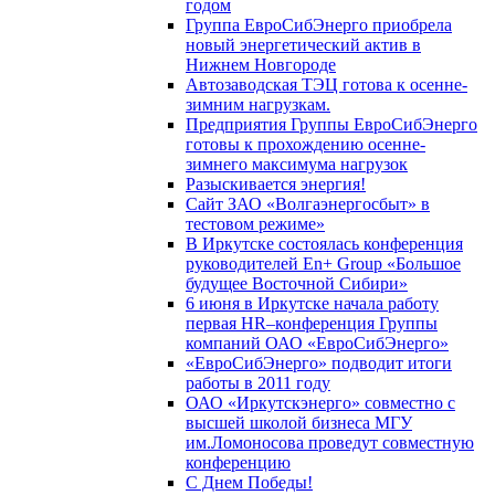
годом
Группа ЕвроСибЭнерго приобрела
новый энергетический актив в
Нижнем Новгороде
Автозаводская ТЭЦ готова к осенне-
зимним нагрузкам.
Предприятия Группы ЕвроСибЭнерго
готовы к прохождению осенне-
зимнего максимума нагрузок
Разыскивается энергия!
Сайт ЗАО «Волгаэнергосбыт» в
тестовом режиме»
В Иркутске состоялась конференция
руководителей En+ Group «Большое
будущее Восточной Сибири»
6 июня в Иркутске начала работу
первая HR–конференция Группы
компаний ОАО «ЕвроСибЭнерго»
«ЕвроСибЭнерго» подводит итоги
работы в 2011 году
ОАО «Иркутскэнерго» совместно с
высшей школой бизнеса МГУ
им.Ломоносова проведут совместную
конференцию
С Днем Победы!