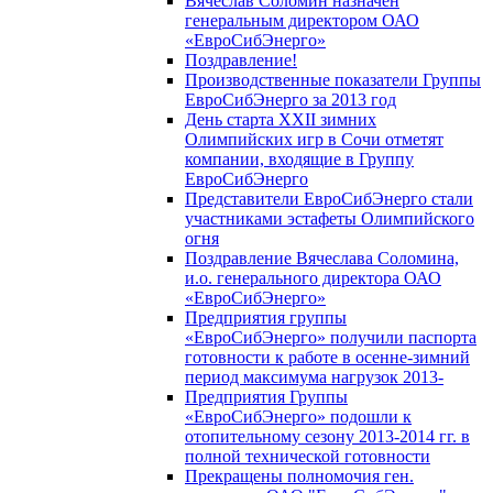
Вячеслав Соломин назначен
генеральным директором ОАО
«ЕвроСибЭнерго»
Поздравление!
Производственные показатели Группы
ЕвроСибЭнерго за 2013 год
День старта XXII зимних
Олимпийских игр в Сочи отметят
компании, входящие в Группу
ЕвроСибЭнерго
Представители ЕвроСибЭнерго стали
участниками эстафеты Олимпийского
огня
Поздравление Вячеслава Соломина,
и.о. генерального директора ОАО
«ЕвроСибЭнерго»
Предприятия группы
«ЕвроСибЭнерго» получили паспорта
готовности к работе в осенне-зимний
период максимума нагрузок 2013-
Предприятия Группы
«ЕвроСибЭнерго» подошли к
отопительному сезону 2013-2014 гг. в
полной технической готовности
Прекращены полномочия ген.