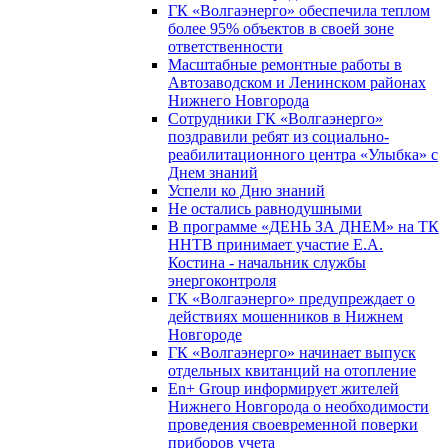
ГК «Волгаэнерго» обеспечила теплом
более 95% объектов в своей зоне
ответственности
Масштабные ремонтные работы в
Автозаводском и Ленинском районах
Нижнего Новгорода
Сотрудники ГК «Волгаэнерго»
поздравили ребят из социально-
реабилитационного центра «Улыбка» с
Днем знаний
Успели ко Дню знаний
Не остались равнодушными
В программе «ДЕНЬ ЗА ДНЕМ» на ТК
ННТВ принимает участие Е.А.
Костина - начальник службы
энергоконтроля
ГК «Волгаэнерго» предупреждает о
действиях мошенников в Нижнем
Новгороде
ГК «Волгаэнерго» начинает выпуск
отдельных квитанций на отопление
En+ Group информирует жителей
Нижнего Новгорода о необходимости
проведения своевременной поверки
приборов учета