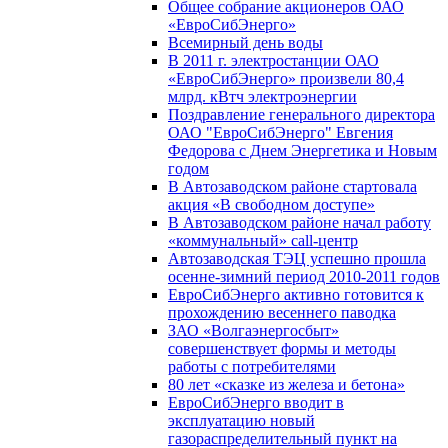
Общее собрание акционеров ОАО
«ЕвроСибЭнерго»
Всемирный день воды
В 2011 г. электростанции ОАО
«ЕвроСибЭнерго» произвели 80,4
млрд. кВтч электроэнергии
Поздравление генерального директора
ОАО "ЕвроСибЭнерго" Евгения
Федорова с Днем Энергетика и Новым
годом
В Автозаводском районе стартовала
акция «В свободном доступе»
В Автозаводском районе начал работу
«коммунальный» call-центр
Автозаводская ТЭЦ успешно прошла
осенне-зимний период 2010-2011 годов
ЕвроСибЭнерго активно готовится к
прохождению весеннего паводка
ЗАО «Волгаэнергосбыт»
совершенствует формы и методы
работы с потребителями
80 лет «сказке из железа и бетона»
ЕвроСибЭнерго вводит в
эксплуатацию новый
газораспределительный пункт на