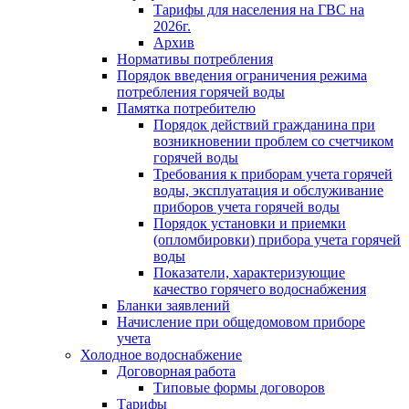
Тарифы для населения на ГВС на
2026г.
Архив
Нормативы потребления
Порядок введения ограничения режима
потребления горячей воды
Памятка потребителю
Порядок действий гражданина при
возникновении проблем со счетчиком
горячей воды
Требования к приборам учета горячей
воды, эксплуатация и обслуживание
приборов учета горячей воды
Порядок установки и приемки
(опломбировки) прибора учета горячей
воды
Показатели, характеризующие
качество горячего водоснабжения
Бланки заявлений
Начисление при общедомовом приборе
учета
Холодное водоснабжение
Договорная работа
Типовые формы договоров
Тарифы