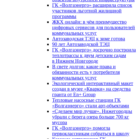
ГК «Волгаэнерго» расширила список
участников льготной жилищной
программы
ЖКХ онлайн: в чём преимущество
цифровых сервисов для пользователей
коммунальных услуг
Автозаводская ТЭЦ к зиме готова
90 лет Автозаводской ТЭЦ
ГК «Волгаэнерго» досрочно построила
теплотрассы к двум детским садам
в Нижнем Новгороде
В свете долгов: какие права и
обязанности есть у потребителя
коммунальных услуг
Экологический интерактивный макет
создан в музее «Кварки» на средства
гранта от En+ Group
Тепловые насосные станции ГК
«Волгаэнерго» стали арт-объектами
«Сделаем мир лучше». Нижегородцы
убрали с берега озера больше 700 кг
мусора
ГК «Волгаэнерго» помогла
первоклассникам собраться в школу