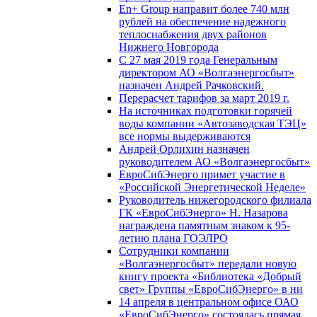
En+ Group направит более 740 млн
рублей на обеспечение надежного
теплоснабжения двух районов
Нижнего Новгорода
С 27 мая 2019 года Генеральным
директором АО «Волгаэнергосбыт»
назначен Андрей Рачковский.
Перерасчет тарифов за март 2019 г.
На источниках подготовки горячей
воды компании «Автозаводская ТЭЦ»
все нормы выдерживаются
Андрей Орлихин назначен
руководителем АО «Волгаэнергосбыт»
ЕвроСибЭнерго примет участие в
«Российской Энергетической Неделе»
Руководитель нижегородского филиала
ГК «ЕвроСибЭнерго» Н. Назарова
награждена памятным знаком к 95-
летию плана ГОЭЛРО
Сотрудники компании
«Волгаэнергосбыт» передали новую
книгу проекта «Библиотека «Добрый
свет» Группы «ЕвроСибЭнерго» в ни
14 апреля в центральном офисе ОАО
«ЕвроСибЭнерго» состоялась прямая