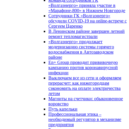
Команда сотрудников ГК
«Волгаэнерго» приняла участие в
«Марафоне-800» в Нижнем Новгороде
Сотрудники ГК «Волгаэнерго»
обсудили COVID-19 на online-встрече с
Сергеем Царенко
В Ленинском районе завершен летний
ремонт тепломагистрали
«Волгаэнерго» продолжает
модернизацию системы горячего
водоснабжения в Автозаводском
районе
En+ Group проводит прививочную
кампанию против коронавирусной
инфекции
Выключаем все из сети и оформляем
перерасчет: как нижегородцам
сэкономить на оплате электричества
летом
Магниты на счетчики: обыкновенное
воровство
Путь капельки
Профессиональная этика –
необходимый регулятор в механизме
предприятия