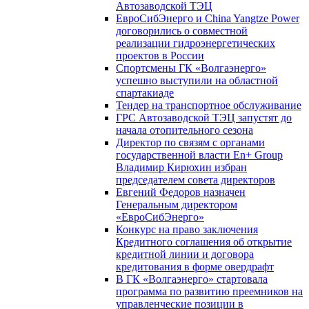
Автозаводской ТЭЦ
ЕвроСибЭнерго и China Yangtze Power
договорились о совместной
реализации гидроэнергетических
проектов в России
Спортсмены ГК «Волгаэнерго»
успешно выступили на областной
спартакиаде
Тендер на транспортное обслуживание
ГРС Автозаводской ТЭЦ запустят до
начала отопительного сезона
Директор по связям с органами
государственной власти En+ Group
Владимир Кирюхин избран
председателем совета директоров
Евгений Федоров назначен
Генеральным директором
«ЕвроСибЭнерго»
Конкурс на право заключения
Кредитного соглашения об открытие
кредитной линии и договора
кредитования в форме овердрафт
В ГК «Волгаэнерго» стартовала
программа по развитию преемников на
управленческие позиции в