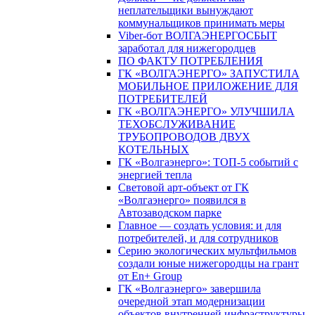
неплательщики вынуждают
коммунальщиков принимать меры
Viber-бот ВОЛГАЭНЕРГОСБЫТ
заработал для нижегородцев
ПО ФАКТУ ПОТРЕБЛЕНИЯ
ГК «ВОЛГАЭНЕРГО» ЗАПУСТИЛА
МОБИЛЬНОЕ ПРИЛОЖЕНИЕ ДЛЯ
ПОТРЕБИТЕЛЕЙ
ГК «ВОЛГАЭНЕРГО» УЛУЧШИЛА
ТЕХОБСЛУЖИВАНИЕ
ТРУБОПРОВОДОВ ДВУХ
КОТЕЛЬНЫХ
ГК «Волгаэнерго»: ТОП-5 событий с
энергией тепла
Световой арт-объект от ГК
«Волгаэнерго» появился в
Автозаводском парке
Главное — создать условия: и для
потребителей, и для сотрудников
Серию экологических мультфильмов
создали юные нижегородцы на грант
от En+ Group
ГК «Волгаэнерго» завершила
очередной этап модернизации
объектов внутренней инфраструктуры