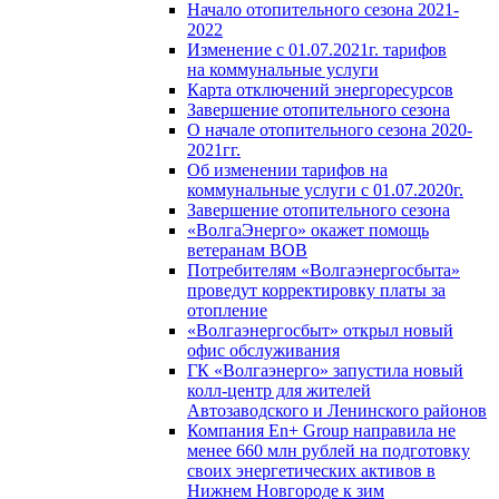
Начало отопительного сезона 2021-
2022
Изменение с 01.07.2021г. тарифов
на коммунальные услуги
Карта отключений энергоресурсов
Завершение отопительного сезона
О начале отопительного сезона 2020-
2021гг.
Об изменении тарифов на
коммунальные услуги с 01.07.2020г.
Завершение отопительного сезона
«ВолгаЭнерго» окажет помощь
ветеранам ВОВ
Потребителям «Волгаэнергосбыта»
проведут корректировку платы за
отопление
«Волгаэнергосбыт» открыл новый
офис обслуживания
ГК «Волгаэнерго» запустила новый
колл-центр для жителей
Автозаводского и Ленинского районов
Компания En+ Group направила не
менее 660 млн рублей на подготовку
своих энергетических активов в
Нижнем Новгороде к зим