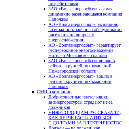
потребителями
ЗАО «Волгаэнергосбыт» - самая
динамично развивающаяся компания
Поволжья
АО «Волгаэнергосбыт» расширило
возможность заочного обслуживания
населения по вопросам
энергоснабжения
АО «Волгаэнергосбыт» гарантирует
бесперебойное энергоснабжение
жителей Московского района
ЗАО «Волгаэнергосбыт» вошло в
рейтинг крупнейших компаний
Нижегородской области
АО «Волгаэнергосбыт» вошло в
рейтинг крупнейших компаний
Поволжья
СМИ о компании
Добросовестные плательщики
за энергоресурсы страдают из-за
должников
НИЖЕГОРОДЦАМ РАССКАЗАЛИ,
КАК ЛЕГЧЕ РАСПЛАТИТЬСЯ
С ДОЛГАМИ ЗА ЭЛЕКТРИЧЕСТВО
Должен — не должен: как