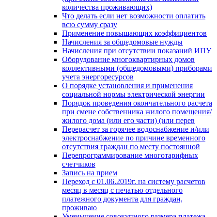
количества проживающих)
Что делать если нет возможности оплатить
всю сумму сразу
Применение повышающих коэффициентов
Начисления за общедомовые нужды
Начисления при отсутствии показаний ИПУ
Оборудование многоквартирных домов
коллективными (общедомовыми) приборами
учета энергоресурсов
О порядке установления и применения
социальной нормы электрической энергии
Порядок проведения окончательного расчета
при смене собственника жилого помещения/
жилого дома (или его части) (или перев
Перерасчет за горячее водоснабжение и/или
электроснабжение по причине временного
отсутствия граждан по месту постоянной
Перепрограммирование многотарифных
счетчиков
Запись на прием
Переход с 01.06.2019г. на систему расчетов
месяц в месяц с печатью отдельного
платежного документа для граждан,
проживаю
Уменьшение совокупного размера платежа