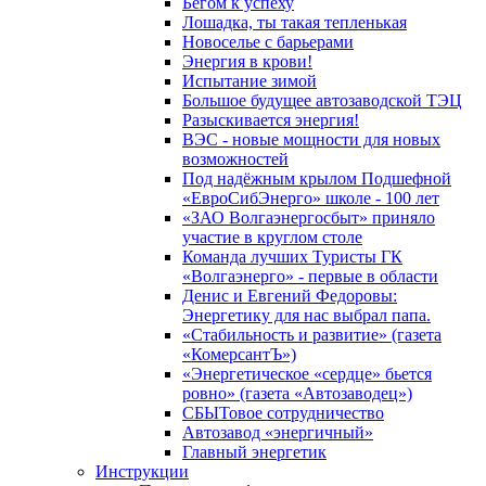
Бегом к успеху
Лошадка, ты такая тепленькая
Новоселье с барьерами
Энергия в крови!
Испытание зимой
Большое будущее автозаводской ТЭЦ
Разыскивается энергия!
ВЭС - новые мощности для новых
возможностей
Под надёжным крылом Подшефной
«ЕвроСибЭнерго» школе - 100 лет
«ЗАО Волгаэнергосбыт» приняло
участие в круглом столе
Команда лучших Туристы ГК
«Волгаэнерго» - первые в области
Денис и Евгений Федоровы:
Энергетику для нас выбрал папа.
«Стабильность и развитие» (газета
«КомерсантЪ»)
«Энергетическое «сердце» бьется
ровно» (газета «Автозаводец»)
СБЫТовое сотрудничество
Автозавод «энергичный»
Главный энергетик
Инструкции