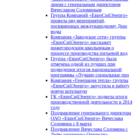
линия с генеральным директором
Вячеславом Соломиным
Группа Компаний «ЕвроСибЭнерго»
провела ряд мероприятий,
посвященных международному Дню
воды
Компания «Заводские сети» группы
«ЕвроСибЭнерго» расскажет
нижегородским школьникам о
процессе производства питьевой вод
Группа «ЕвроСибЭнерго» была
отмечена одной из лучших при
подведении итогов национальной
программы «Лучшие социальные про
Компания «Генерация тепла» группы
«ЕвроСибЭнерго» запустила в работу
новую котельную
ГК «ЕвроСибЭнерго» подвела итоги
производственной деятельности в 2014
году
Поздравление генерального директора
ОАО «ЕвроСибЭнерго» Вячеслава
Соломина с 8 марта
Поздравление Вячеслава Соломина с
Днём защитника Отечества