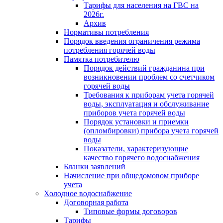
Тарифы для населения на ГВС на
2026г.
Архив
Нормативы потребления
Порядок введения ограничения режима
потребления горячей воды
Памятка потребителю
Порядок действий гражданина при
возникновении проблем со счетчиком
горячей воды
Требования к приборам учета горячей
воды, эксплуатация и обслуживание
приборов учета горячей воды
Порядок установки и приемки
(опломбировки) прибора учета горячей
воды
Показатели, характеризующие
качество горячего водоснабжения
Бланки заявлений
Начисление при общедомовом приборе
учета
Холодное водоснабжение
Договорная работа
Типовые формы договоров
Тарифы