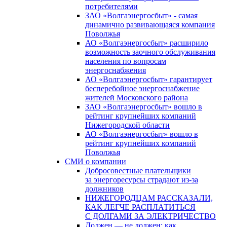
потребителями
ЗАО «Волгаэнергосбыт» - самая
динамично развивающаяся компания
Поволжья
АО «Волгаэнергосбыт» расширило
возможность заочного обслуживания
населения по вопросам
энергоснабжения
АО «Волгаэнергосбыт» гарантирует
бесперебойное энергоснабжение
жителей Московского района
ЗАО «Волгаэнергосбыт» вошло в
рейтинг крупнейших компаний
Нижегородской области
АО «Волгаэнергосбыт» вошло в
рейтинг крупнейших компаний
Поволжья
СМИ о компании
Добросовестные плательщики
за энергоресурсы страдают из-за
должников
НИЖЕГОРОДЦАМ РАССКАЗАЛИ,
КАК ЛЕГЧЕ РАСПЛАТИТЬСЯ
С ДОЛГАМИ ЗА ЭЛЕКТРИЧЕСТВО
Должен — не должен: как