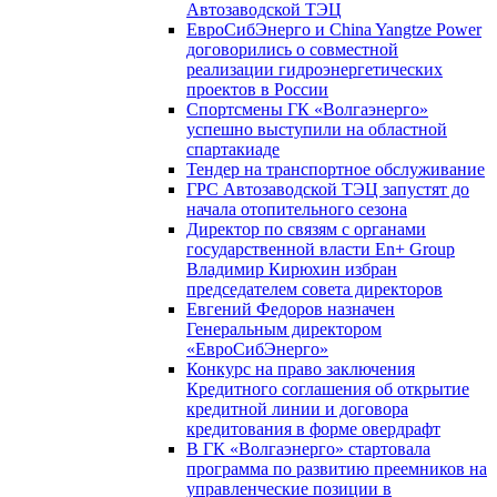
Автозаводской ТЭЦ
ЕвроСибЭнерго и China Yangtze Power
договорились о совместной
реализации гидроэнергетических
проектов в России
Спортсмены ГК «Волгаэнерго»
успешно выступили на областной
спартакиаде
Тендер на транспортное обслуживание
ГРС Автозаводской ТЭЦ запустят до
начала отопительного сезона
Директор по связям с органами
государственной власти En+ Group
Владимир Кирюхин избран
председателем совета директоров
Евгений Федоров назначен
Генеральным директором
«ЕвроСибЭнерго»
Конкурс на право заключения
Кредитного соглашения об открытие
кредитной линии и договора
кредитования в форме овердрафт
В ГК «Волгаэнерго» стартовала
программа по развитию преемников на
управленческие позиции в