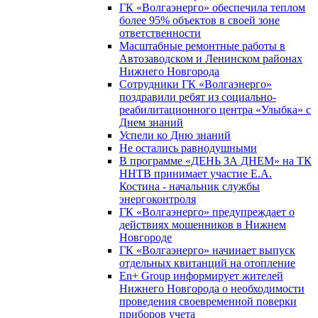
ГК «Волгаэнерго» обеспечила теплом
более 95% объектов в своей зоне
ответственности
Масштабные ремонтные работы в
Автозаводском и Ленинском районах
Нижнего Новгорода
Сотрудники ГК «Волгаэнерго»
поздравили ребят из социально-
реабилитационного центра «Улыбка» с
Днем знаний
Успели ко Дню знаний
Не остались равнодушными
В программе «ДЕНЬ ЗА ДНЕМ» на ТК
ННТВ принимает участие Е.А.
Костина - начальник службы
энергоконтроля
ГК «Волгаэнерго» предупреждает о
действиях мошенников в Нижнем
Новгороде
ГК «Волгаэнерго» начинает выпуск
отдельных квитанций на отопление
En+ Group информирует жителей
Нижнего Новгорода о необходимости
проведения своевременной поверки
приборов учета