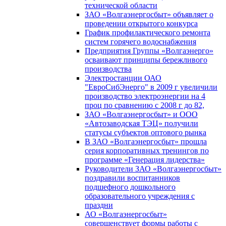
технической области
ЗАО «Волгаэнергосбыт» объявляет о
проведении открытого конкурса
График профилактического ремонта
систем горячего водоснабжения
Предприятия Группы «Волгаэнерго»
осваивают принципы бережливого
производства
Электростанции ОАО
"ЕвроСибЭнерго" в 2009 г увеличили
производство электроэнергии на 4
проц по сравнению с 2008 г до 82,
ЗАО «Волгаэнергосбыт» и ООО
«Автозаводская ТЭЦ» получили
статусы субъектов оптового рынка
В ЗАО «Волгаэнергосбыт» прошла
серия корпоративных тренингов по
программе «Генерация лидерства»
Руководители ЗАО «Волгаэнергосбыт»
поздравили воспитанников
подшефного дошкольного
образовательного учреждения с
праздни
АО «Волгаэнергосбыт»
совершенствует формы работы с