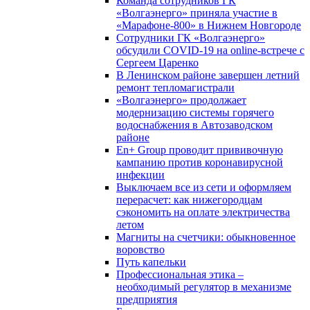
Команда сотрудников ГК
«Волгаэнерго» приняла участие в
«Марафоне-800» в Нижнем Новгороде
Сотрудники ГК «Волгаэнерго»
обсудили COVID-19 на online-встрече с
Сергеем Царенко
В Ленинском районе завершен летний
ремонт тепломагистрали
«Волгаэнерго» продолжает
модернизацию системы горячего
водоснабжения в Автозаводском
районе
En+ Group проводит прививочную
кампанию против коронавирусной
инфекции
Выключаем все из сети и оформляем
перерасчет: как нижегородцам
сэкономить на оплате электричества
летом
Магниты на счетчики: обыкновенное
воровство
Путь капельки
Профессиональная этика –
необходимый регулятор в механизме
предприятия