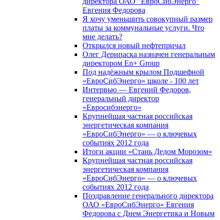
директора ОАО "ЕвроСибЭнерго"
Евгения Федорова
Я хочу уменьшить совокупный размер
платы за коммунальные услуги. Что
мне делать?
Открылся новый нефтепричал
Олег Дерипаска назначен генеральным
директором En+ Group
Под надёжным крылом Подшефной
«ЕвроСибЭнерго» школе - 100 лет
Интервью — Евгений Федоров,
генеральный директор
«Евросибэнерго»
Крупнейшая частная российская
энергетическая компания
«ЕвроСибЭнерго» — о ключевых
событиях 2012 года
Итоги акции «Стань Дедом Морозом»
Крупнейшая частная российская
энергетическая компания
«ЕвроСибЭнерго» — о ключевых
событиях 2012 года
Поздравление генерального директора
ОАО «ЕвроСибЭнерго» Евгения
Федорова с Днем Энергетика и Новым