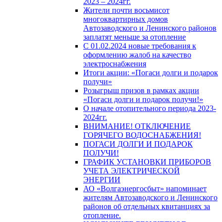
2023 – 2024гг.
Жители почти восьмисот
многоквартирных домов
Автозаводского и Ленинского районов
заплатят меньше за отопление
С 01.02.2024 новые требования к
оформлению жалоб на качество
электроснабжения
Итоги акции: «Погаси долги и подарок
получи»
Розыгрыш призов в рамках акции
«Погаси долги и подарок получи!»
О начале отопительного периода 2023-
2024гг.
ВНИМАНИЕ! ОТКЛЮЧЕНИЕ
ГОРЯЧЕГО ВОДОСНАБЖЕНИЯ!
ПОГАСИ ДОЛГИ И ПОДАРОК
ПОЛУЧИ!
ГРАФИК УСТАНОВКИ ПРИБОРОВ
УЧЕТА ЭЛЕКТРИЧЕСКОЙ
ЭНЕРГИИ
АО «Волгаэнергосбыт» напоминает
жителям Автозаводского и Ленинского
районов об отдельных квитанциях за
отопление.