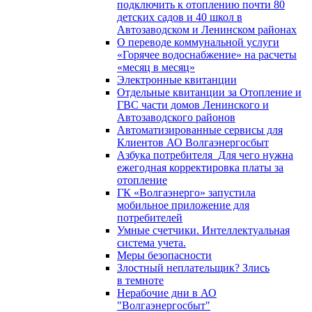
подключить к отоплению почти 80
детских садов и 40 школ в
Автозаводском и Ленинском районах
О переводе коммунальной услуги
«Горячее водоснабжение» на расчеты
«месяц в месяц»
Электронные квитанции
Отдельные квитанции за Отопление и
ГВС части домов Ленинского и
Автозаводского районов
Автоматизированные сервисы для
Клиентов АО Волгаэнергосбыт
Азбука потребителя_Для чего нужна
ежегодная корректировка платы за
отопление
ГК «Волгаэнерго» запустила
мобильное приложение для
потребителей
Умные счетчики. Интеллектуальная
система учета.
Меры безопасности
Злостный неплательщик? Злись
в темноте
Нерабочие дни в АО
"Волгаэнергосбыт"