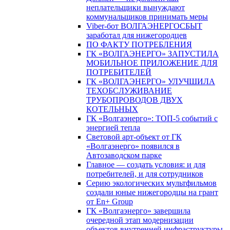
неплательщики вынуждают
коммунальщиков принимать меры
Viber-бот ВОЛГАЭНЕРГОСБЫТ
заработал для нижегородцев
ПО ФАКТУ ПОТРЕБЛЕНИЯ
ГК «ВОЛГАЭНЕРГО» ЗАПУСТИЛА
МОБИЛЬНОЕ ПРИЛОЖЕНИЕ ДЛЯ
ПОТРЕБИТЕЛЕЙ
ГК «ВОЛГАЭНЕРГО» УЛУЧШИЛА
ТЕХОБСЛУЖИВАНИЕ
ТРУБОПРОВОДОВ ДВУХ
КОТЕЛЬНЫХ
ГК «Волгаэнерго»: ТОП-5 событий с
энергией тепла
Световой арт-объект от ГК
«Волгаэнерго» появился в
Автозаводском парке
Главное — создать условия: и для
потребителей, и для сотрудников
Серию экологических мультфильмов
создали юные нижегородцы на грант
от En+ Group
ГК «Волгаэнерго» завершила
очередной этап модернизации
объектов внутренней инфраструктуры