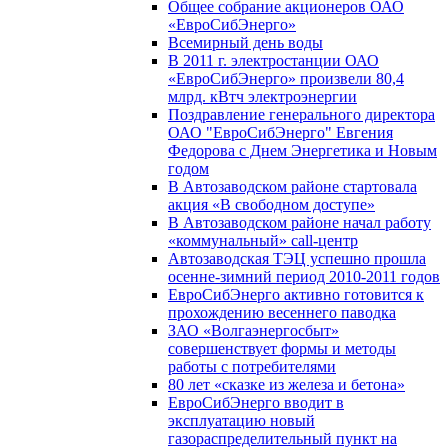
Общее собрание акционеров ОАО
«ЕвроСибЭнерго»
Всемирный день воды
В 2011 г. электростанции ОАО
«ЕвроСибЭнерго» произвели 80,4
млрд. кВтч электроэнергии
Поздравление генерального директора
ОАО "ЕвроСибЭнерго" Евгения
Федорова с Днем Энергетика и Новым
годом
В Автозаводском районе стартовала
акция «В свободном доступе»
В Автозаводском районе начал работу
«коммунальный» call-центр
Автозаводская ТЭЦ успешно прошла
осенне-зимний период 2010-2011 годов
ЕвроСибЭнерго активно готовится к
прохождению весеннего паводка
ЗАО «Волгаэнергосбыт»
совершенствует формы и методы
работы с потребителями
80 лет «сказке из железа и бетона»
ЕвроСибЭнерго вводит в
эксплуатацию новый
газораспределительный пункт на