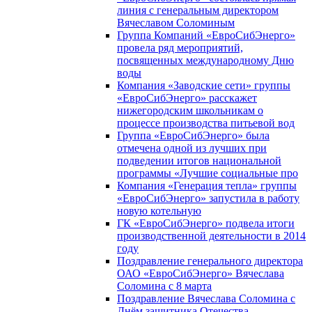
линия с генеральным директором
Вячеславом Соломиным
Группа Компаний «ЕвроСибЭнерго»
провела ряд мероприятий,
посвященных международному Дню
воды
Компания «Заводские сети» группы
«ЕвроСибЭнерго» расскажет
нижегородским школьникам о
процессе производства питьевой вод
Группа «ЕвроСибЭнерго» была
отмечена одной из лучших при
подведении итогов национальной
программы «Лучшие социальные про
Компания «Генерация тепла» группы
«ЕвроСибЭнерго» запустила в работу
новую котельную
ГК «ЕвроСибЭнерго» подвела итоги
производственной деятельности в 2014
году
Поздравление генерального директора
ОАО «ЕвроСибЭнерго» Вячеслава
Соломина с 8 марта
Поздравление Вячеслава Соломина с
Днём защитника Отечества