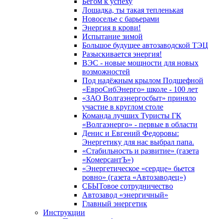
Бегом к успеху
Лошадка, ты такая тепленькая
Новоселье с барьерами
Энергия в крови!
Испытание зимой
Большое будущее автозаводской ТЭЦ
Разыскивается энергия!
ВЭС - новые мощности для новых
возможностей
Под надёжным крылом Подшефной
«ЕвроСибЭнерго» школе - 100 лет
«ЗАО Волгаэнергосбыт» приняло
участие в круглом столе
Команда лучших Туристы ГК
«Волгаэнерго» - первые в области
Денис и Евгений Федоровы:
Энергетику для нас выбрал папа.
«Стабильность и развитие» (газета
«КомерсантЪ»)
«Энергетическое «сердце» бьется
ровно» (газета «Автозаводец»)
СБЫТовое сотрудничество
Автозавод «энергичный»
Главный энергетик
Инструкции