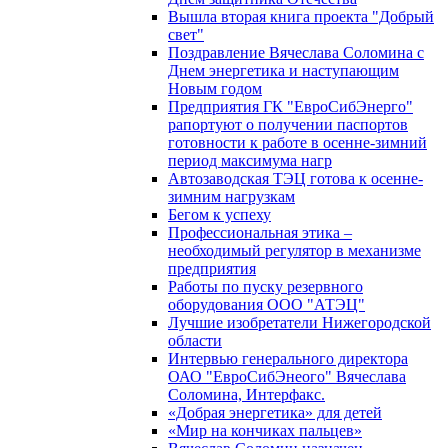
Вышла вторая книга проекта "Добрый
свет"
Поздравление Вячеслава Соломина с
Днем энергетика и наступающим
Новым годом
Предприятия ГК "ЕвроСибЭнерго"
рапортуют о получении паспортов
готовности к работе в осенне-зимний
период максимума нагр
Автозаводская ТЭЦ готова к осенне-
зимним нагрузкам
Бегом к успеху
Профессиональная этика –
необходимый регулятор в механизме
предприятия
Работы по пуску резервного
оборудования ООО "АТЭЦ"
Лучшие изобретатели Нижегородской
области
Интервью генерального директора
ОАО "ЕвроСибЭнеого" Вячеслава
Соломина, Интерфакс.
«Добрая энергетика» для детей
«Мир на кончиках пальцев»