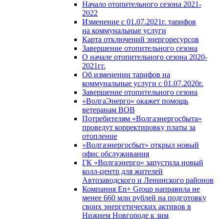
Начало отопительного сезона 2021-
2022
Изменение с 01.07.2021г. тарифов
на коммунальные услуги
Карта отключений энергоресурсов
Завершение отопительного сезона
О начале отопительного сезона 2020-
2021гг.
Об изменении тарифов на
коммунальные услуги с 01.07.2020г.
Завершение отопительного сезона
«ВолгаЭнерго» окажет помощь
ветеранам ВОВ
Потребителям «Волгаэнергосбыта»
проведут корректировку платы за
отопление
«Волгаэнергосбыт» открыл новый
офис обслуживания
ГК «Волгаэнерго» запустила новый
колл-центр для жителей
Автозаводского и Ленинского районов
Компания En+ Group направила не
менее 660 млн рублей на подготовку
своих энергетических активов в
Нижнем Новгороде к зим