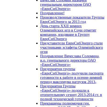
Вячеслав Соломин назначен
генеральным директором ОАО
«ЕвроСибЭнерго»
Поздравление!
Производственные показатели Группы
ЕвроСибЭнерго за 2013 год
День старта XXII зимних
Олимпийских игр в Сочи отметят
компании, входящие в Группу
ЕвроСибЭнерго
Представители ЕвроСибЭнерго стали
участниками эстафеты Олимпийского
огня
Поздравление Вячеслава Соломина,
и.о. генерального директора ОАО
«ЕвроСибЭнерго»
Предприятия группы
«ЕвроСибЭнерго» получили паспорта
готовности к работе в осенне-зимний
период максимума нагрузок 2013-
Предприятия Группы
«ЕвроСибЭнерго» подошли к
отопительному сезону 2013-2014 гг. в
полной технической готовности
Прекращены полномочия ген.