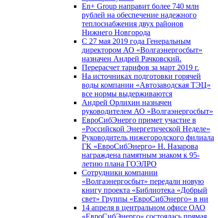
En+ Group направит более 740 млн
рублей на обеспечение надежного
теплоснабжения двух районов
Нижнего Новгорода
С 27 мая 2019 года Генеральным
директором АО «Волгаэнергосбыт»
назначен Андрей Рачковский.
Перерасчет тарифов за март 2019 г.
На источниках подготовки горячей
воды компании «Автозаводская ТЭЦ»
все нормы выдерживаются
Андрей Орлихин назначен
руководителем АО «Волгаэнергосбыт»
ЕвроСибЭнерго примет участие в
«Российской Энергетической Неделе»
Руководитель нижегородского филиала
ГК «ЕвроСибЭнерго» Н. Назарова
награждена памятным знаком к 95-
летию плана ГОЭЛРО
Сотрудники компании
«Волгаэнергосбыт» передали новую
книгу проекта «Библиотека «Добрый
свет» Группы «ЕвроСибЭнерго» в ни
14 апреля в центральном офисе ОАО
«ЕвроСибЭнерго» состоялась прямая