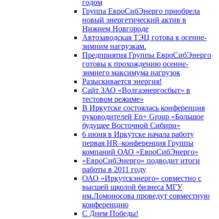
годом
Группа ЕвроСибЭнерго приобрела
новый энергетический актив в
Нижнем Новгороде
Автозаводская ТЭЦ готова к осенне-
зимним нагрузкам.
Предприятия Группы ЕвроСибЭнерго
готовы к прохождению осенне-
зимнего максимума нагрузок
Разыскивается энергия!
Сайт ЗАО «Волгаэнергосбыт» в
тестовом режиме»
В Иркутске состоялась конференция
руководителей En+ Group «Большое
будущее Восточной Сибири»
6 июня в Иркутске начала работу
первая HR–конференция Группы
компаний ОАО «ЕвроСибЭнерго»
«ЕвроСибЭнерго» подводит итоги
работы в 2011 году
ОАО «Иркутскэнерго» совместно с
высшей школой бизнеса МГУ
им.Ломоносова проведут совместную
конференцию
С Днем Победы!