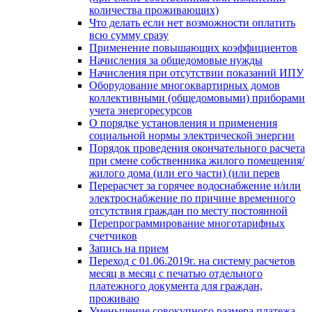
количества проживающих)
Что делать если нет возможности оплатить
всю сумму сразу
Применение повышающих коэффициентов
Начисления за общедомовые нужды
Начисления при отсутствии показаний ИПУ
Оборудование многоквартирных домов
коллективными (общедомовыми) приборами
учета энергоресурсов
О порядке установления и применения
социальной нормы электрической энергии
Порядок проведения окончательного расчета
при смене собственника жилого помещения/
жилого дома (или его части) (или перев
Перерасчет за горячее водоснабжение и/или
электроснабжение по причине временного
отсутствия граждан по месту постоянной
Перепрограммирование многотарифных
счетчиков
Запись на прием
Переход с 01.06.2019г. на систему расчетов
месяц в месяц с печатью отдельного
платежного документа для граждан,
проживаю
Уменьшение совокупного размера платежа