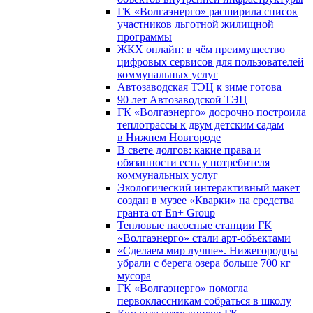
ГК «Волгаэнерго» расширила список
участников льготной жилищной
программы
ЖКХ онлайн: в чём преимущество
цифровых сервисов для пользователей
коммунальных услуг
Автозаводская ТЭЦ к зиме готова
90 лет Автозаводской ТЭЦ
ГК «Волгаэнерго» досрочно построила
теплотрассы к двум детским садам
в Нижнем Новгороде
В свете долгов: какие права и
обязанности есть у потребителя
коммунальных услуг
Экологический интерактивный макет
создан в музее «Кварки» на средства
гранта от En+ Group
Тепловые насосные станции ГК
«Волгаэнерго» стали арт-объектами
«Сделаем мир лучше». Нижегородцы
убрали с берега озера больше 700 кг
мусора
ГК «Волгаэнерго» помогла
первоклассникам собраться в школу