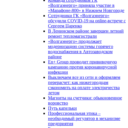
Команда сотрудников ГК
«Волгаэнерго» приняла участие в
«Марафоне-800» в Нижнем Новгороде
Сотрудники ГК «Волгаэнерго»
обсудили COVID-19 на online-встрече с
Сергеем Царенко
В Ленинском районе завершен летний
ремонт тепломагистрали
«Волгаэнерго» продолжает
модернизацию системы горячего
водоснабжения в Автозаводском
районе
En+ Group проводит прививочную
кампанию против коронавирусной
инфекции
Выключаем все из сети и оформляем
перерасчет: как нижегородцам
сэкономить на оплате электричества
летом
Магниты на счетчики: обыкновенное
воровство
Путь капельки
Профессиональная этика –
необходимый регулятор в механизме
предприятия