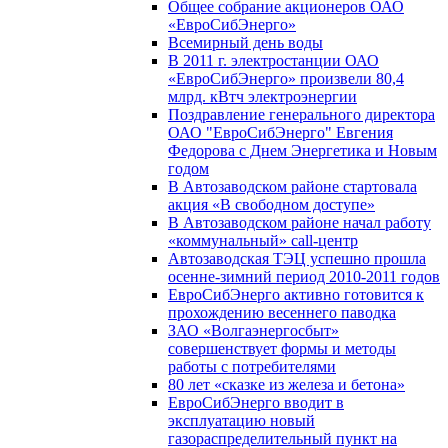
Общее собрание акционеров ОАО
«ЕвроСибЭнерго»
Всемирный день воды
В 2011 г. электростанции ОАО
«ЕвроСибЭнерго» произвели 80,4
млрд. кВтч электроэнергии
Поздравление генерального директора
ОАО "ЕвроСибЭнерго" Евгения
Федорова с Днем Энергетика и Новым
годом
В Автозаводском районе стартовала
акция «В свободном доступе»
В Автозаводском районе начал работу
«коммунальный» call-центр
Автозаводская ТЭЦ успешно прошла
осенне-зимний период 2010-2011 годов
ЕвроСибЭнерго активно готовится к
прохождению весеннего паводка
ЗАО «Волгаэнергосбыт»
совершенствует формы и методы
работы с потребителями
80 лет «сказке из железа и бетона»
ЕвроСибЭнерго вводит в
эксплуатацию новый
газораспределительный пункт на