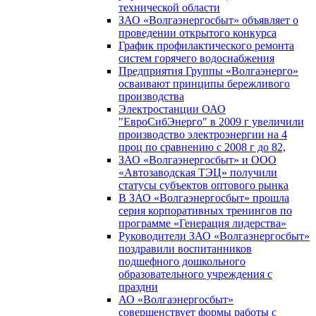
технической области
ЗАО «Волгаэнергосбыт» объявляет о
проведении открытого конкурса
График профилактического ремонта
систем горячего водоснабжения
Предприятия Группы «Волгаэнерго»
осваивают принципы бережливого
производства
Электростанции ОАО
"ЕвроСибЭнерго" в 2009 г увеличили
производство электроэнергии на 4
проц по сравнению с 2008 г до 82,
ЗАО «Волгаэнергосбыт» и ООО
«Автозаводская ТЭЦ» получили
статусы субъектов оптового рынка
В ЗАО «Волгаэнергосбыт» прошла
серия корпоративных тренингов по
программе «Генерация лидерства»
Руководители ЗАО «Волгаэнергосбыт»
поздравили воспитанников
подшефного дошкольного
образовательного учреждения с
праздни
АО «Волгаэнергосбыт»
совершенствует формы работы с