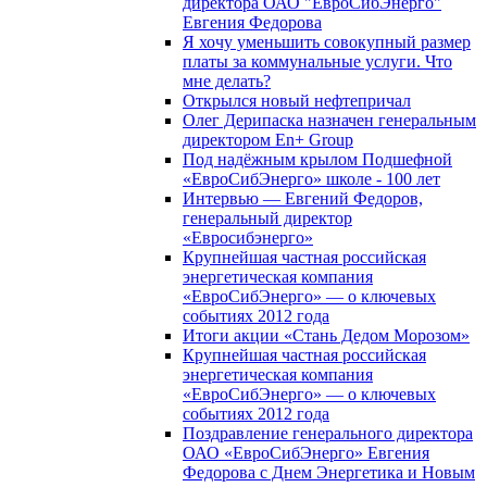
директора ОАО "ЕвроСибЭнерго"
Евгения Федорова
Я хочу уменьшить совокупный размер
платы за коммунальные услуги. Что
мне делать?
Открылся новый нефтепричал
Олег Дерипаска назначен генеральным
директором En+ Group
Под надёжным крылом Подшефной
«ЕвроСибЭнерго» школе - 100 лет
Интервью — Евгений Федоров,
генеральный директор
«Евросибэнерго»
Крупнейшая частная российская
энергетическая компания
«ЕвроСибЭнерго» — о ключевых
событиях 2012 года
Итоги акции «Стань Дедом Морозом»
Крупнейшая частная российская
энергетическая компания
«ЕвроСибЭнерго» — о ключевых
событиях 2012 года
Поздравление генерального директора
ОАО «ЕвроСибЭнерго» Евгения
Федорова с Днем Энергетика и Новым