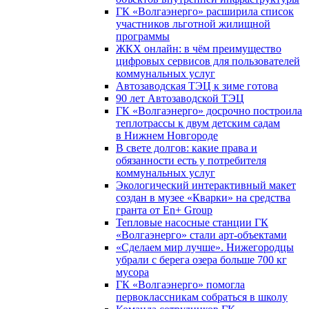
ГК «Волгаэнерго» расширила список
участников льготной жилищной
программы
ЖКХ онлайн: в чём преимущество
цифровых сервисов для пользователей
коммунальных услуг
Автозаводская ТЭЦ к зиме готова
90 лет Автозаводской ТЭЦ
ГК «Волгаэнерго» досрочно построила
теплотрассы к двум детским садам
в Нижнем Новгороде
В свете долгов: какие права и
обязанности есть у потребителя
коммунальных услуг
Экологический интерактивный макет
создан в музее «Кварки» на средства
гранта от En+ Group
Тепловые насосные станции ГК
«Волгаэнерго» стали арт-объектами
«Сделаем мир лучше». Нижегородцы
убрали с берега озера больше 700 кг
мусора
ГК «Волгаэнерго» помогла
первоклассникам собраться в школу