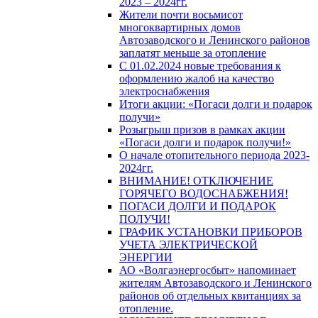
2023 – 2024гг.
Жители почти восьмисот
многоквартирных домов
Автозаводского и Ленинского районов
заплатят меньше за отопление
С 01.02.2024 новые требования к
оформлению жалоб на качество
электроснабжения
Итоги акции: «Погаси долги и подарок
получи»
Розыгрыш призов в рамках акции
«Погаси долги и подарок получи!»
О начале отопительного периода 2023-
2024гг.
ВНИМАНИЕ! ОТКЛЮЧЕНИЕ
ГОРЯЧЕГО ВОДОСНАБЖЕНИЯ!
ПОГАСИ ДОЛГИ И ПОДАРОК
ПОЛУЧИ!
ГРАФИК УСТАНОВКИ ПРИБОРОВ
УЧЕТА ЭЛЕКТРИЧЕСКОЙ
ЭНЕРГИИ
АО «Волгаэнергосбыт» напоминает
жителям Автозаводского и Ленинского
районов об отдельных квитанциях за
отопление.