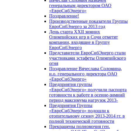
Вячеслав Соломин назначен
генеральным директором ОАО
«ЕвроСибЭнерго»
Поздравление!
Производственные показатели Группы
ЕвроСибЭнерго за 2013 год
День старта XXII зимних
Олимпийских игр в Сочи отметят
компании, входящие в Группу
ЕвроСибЭнерго
Представители ЕвроСибЭнерго стали
участниками эстафеты Олимпийского
огня
Поздравление Вячеслава Соломина,
и.о. генерального директора ОАО
«ЕвроСибЭнерго»
Предприятия группы
«ЕвроСибЭнерго» получили паспорта
готовности к работе в осенне-зимний
период максимума нагрузок 2013-
Предприятия Группы
«ЕвроСибЭнерго» подошли к
отопительному сезону 2013-2014 гг. в
полной технической готовности
Прекращены полномочия ген.