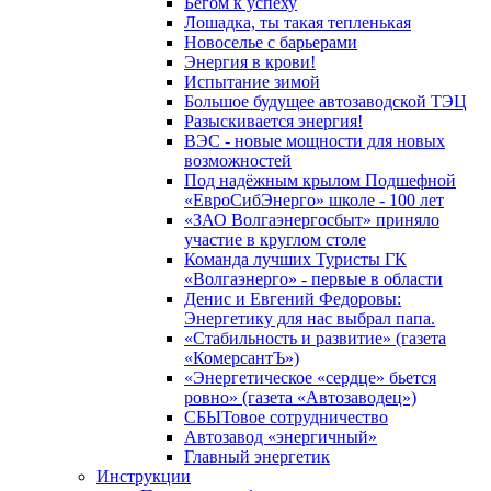
Бегом к успеху
Лошадка, ты такая тепленькая
Новоселье с барьерами
Энергия в крови!
Испытание зимой
Большое будущее автозаводской ТЭЦ
Разыскивается энергия!
ВЭС - новые мощности для новых
возможностей
Под надёжным крылом Подшефной
«ЕвроСибЭнерго» школе - 100 лет
«ЗАО Волгаэнергосбыт» приняло
участие в круглом столе
Команда лучших Туристы ГК
«Волгаэнерго» - первые в области
Денис и Евгений Федоровы:
Энергетику для нас выбрал папа.
«Стабильность и развитие» (газета
«КомерсантЪ»)
«Энергетическое «сердце» бьется
ровно» (газета «Автозаводец»)
СБЫТовое сотрудничество
Автозавод «энергичный»
Главный энергетик
Инструкции