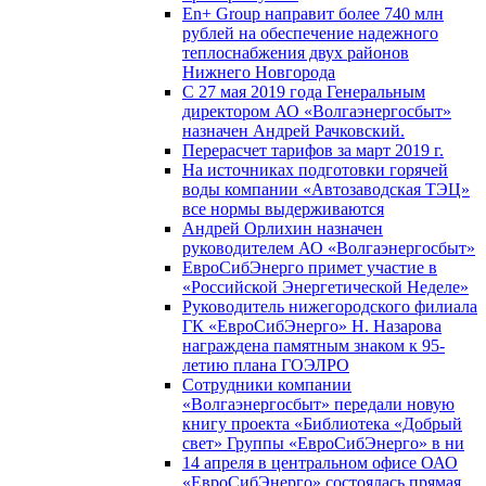
En+ Group направит более 740 млн
рублей на обеспечение надежного
теплоснабжения двух районов
Нижнего Новгорода
С 27 мая 2019 года Генеральным
директором АО «Волгаэнергосбыт»
назначен Андрей Рачковский.
Перерасчет тарифов за март 2019 г.
На источниках подготовки горячей
воды компании «Автозаводская ТЭЦ»
все нормы выдерживаются
Андрей Орлихин назначен
руководителем АО «Волгаэнергосбыт»
ЕвроСибЭнерго примет участие в
«Российской Энергетической Неделе»
Руководитель нижегородского филиала
ГК «ЕвроСибЭнерго» Н. Назарова
награждена памятным знаком к 95-
летию плана ГОЭЛРО
Сотрудники компании
«Волгаэнергосбыт» передали новую
книгу проекта «Библиотека «Добрый
свет» Группы «ЕвроСибЭнерго» в ни
14 апреля в центральном офисе ОАО
«ЕвроСибЭнерго» состоялась прямая