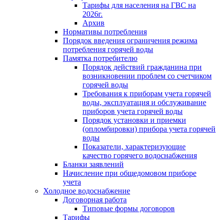
Тарифы для населения на ГВС на
2026г.
Архив
Нормативы потребления
Порядок введения ограничения режима
потребления горячей воды
Памятка потребителю
Порядок действий гражданина при
возникновении проблем со счетчиком
горячей воды
Требования к приборам учета горячей
воды, эксплуатация и обслуживание
приборов учета горячей воды
Порядок установки и приемки
(опломбировки) прибора учета горячей
воды
Показатели, характеризующие
качество горячего водоснабжения
Бланки заявлений
Начисление при общедомовом приборе
учета
Холодное водоснабжение
Договорная работа
Типовые формы договоров
Тарифы