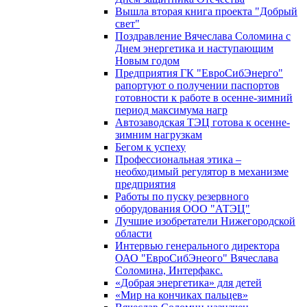
Вышла вторая книга проекта "Добрый
свет"
Поздравление Вячеслава Соломина с
Днем энергетика и наступающим
Новым годом
Предприятия ГК "ЕвроСибЭнерго"
рапортуют о получении паспортов
готовности к работе в осенне-зимний
период максимума нагр
Автозаводская ТЭЦ готова к осенне-
зимним нагрузкам
Бегом к успеху
Профессиональная этика –
необходимый регулятор в механизме
предприятия
Работы по пуску резервного
оборудования ООО "АТЭЦ"
Лучшие изобретатели Нижегородской
области
Интервью генерального директора
ОАО "ЕвроСибЭнеого" Вячеслава
Соломина, Интерфакс.
«Добрая энергетика» для детей
«Мир на кончиках пальцев»