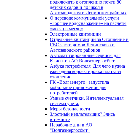
подключить к отоплению почти 80
детских садов и 40 школ в
Автозаводском и Ленинском районах
О переводе коммунальной услуги
«Горячее водоснабжение» на расчеты
«месяц в месяц»
Электронные квитанции
Отдельные квитанции за Отопление и
ГВС части домов Ленинского и
Автозаводского районов
Автоматизированные сервисы для
Клиентов АО Волгаэнергосбыт
Азбука потребителя_Для чего нужна
ежегодная корректировка платы за
отопление
ГК «Волгаэнерго» запустила
мобильное приложение для
потребителей
Умные счетчики. Интеллектуальная
система учета.
Меры безопасности
Злостный неплательщик? Злись
в темноте
Нерабочие дни в АО
"Волгаэнергосбыт"