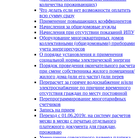
количества проживающих)
Что делать если нет возможности оплатить
всю сумму сразу
Применение повышающих коэффициентов
Начисления за общедомовые нужды
Начисления при отсутствии показаний ИПУ
Оборудование многоквартирных домов
коллективными (общедомовыми) приборами
учета энергоресурсов
О порядке установления и применения
социальной нормы электрической энергии
Порядок проведения окончательного расчета
при смене собственника жилого помещения/
жилого дома (или его части) (или перев
Перерасчет за горячее водоснабжение и/или
электроснабжение по причине временного
отсутствия граждан по месту постоянной
Перепрограммирование многотарифных
счетчиков
Запись на прием
Переход с 01.06.2019г. на систему расчетов
месяц в месяц с печатью отдельного
платежного документа для граждан,
проживаю
Уменьшение совокупного размера платежа