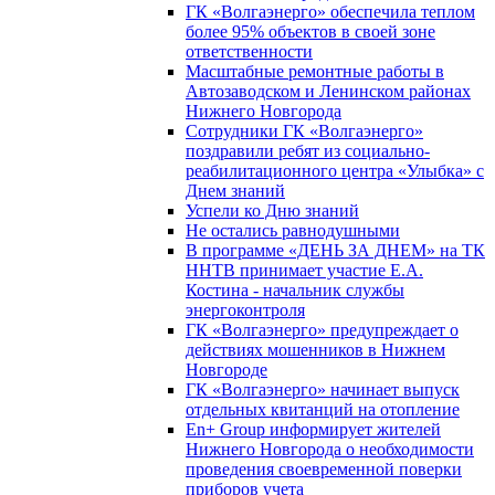
ГК «Волгаэнерго» обеспечила теплом
более 95% объектов в своей зоне
ответственности
Масштабные ремонтные работы в
Автозаводском и Ленинском районах
Нижнего Новгорода
Сотрудники ГК «Волгаэнерго»
поздравили ребят из социально-
реабилитационного центра «Улыбка» с
Днем знаний
Успели ко Дню знаний
Не остались равнодушными
В программе «ДЕНЬ ЗА ДНЕМ» на ТК
ННТВ принимает участие Е.А.
Костина - начальник службы
энергоконтроля
ГК «Волгаэнерго» предупреждает о
действиях мошенников в Нижнем
Новгороде
ГК «Волгаэнерго» начинает выпуск
отдельных квитанций на отопление
En+ Group информирует жителей
Нижнего Новгорода о необходимости
проведения своевременной поверки
приборов учета