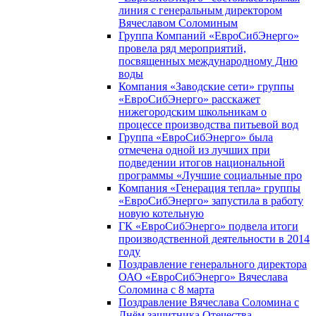
линия с генеральным директором
Вячеславом Соломиным
Группа Компаний «ЕвроСибЭнерго»
провела ряд мероприятий,
посвященных международному Дню
воды
Компания «Заводские сети» группы
«ЕвроСибЭнерго» расскажет
нижегородским школьникам о
процессе производства питьевой вод
Группа «ЕвроСибЭнерго» была
отмечена одной из лучших при
подведении итогов национальной
программы «Лучшие социальные про
Компания «Генерация тепла» группы
«ЕвроСибЭнерго» запустила в работу
новую котельную
ГК «ЕвроСибЭнерго» подвела итоги
производственной деятельности в 2014
году
Поздравление генерального директора
ОАО «ЕвроСибЭнерго» Вячеслава
Соломина с 8 марта
Поздравление Вячеслава Соломина с
Днём защитника Отечества