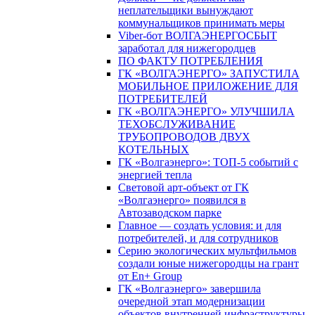
неплательщики вынуждают
коммунальщиков принимать меры
Viber-бот ВОЛГАЭНЕРГОСБЫТ
заработал для нижегородцев
ПО ФАКТУ ПОТРЕБЛЕНИЯ
ГК «ВОЛГАЭНЕРГО» ЗАПУСТИЛА
МОБИЛЬНОЕ ПРИЛОЖЕНИЕ ДЛЯ
ПОТРЕБИТЕЛЕЙ
ГК «ВОЛГАЭНЕРГО» УЛУЧШИЛА
ТЕХОБСЛУЖИВАНИЕ
ТРУБОПРОВОДОВ ДВУХ
КОТЕЛЬНЫХ
ГК «Волгаэнерго»: ТОП-5 событий с
энергией тепла
Световой арт-объект от ГК
«Волгаэнерго» появился в
Автозаводском парке
Главное — создать условия: и для
потребителей, и для сотрудников
Серию экологических мультфильмов
создали юные нижегородцы на грант
от En+ Group
ГК «Волгаэнерго» завершила
очередной этап модернизации
объектов внутренней инфраструктуры