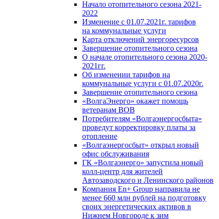
Начало отопительного сезона 2021-
2022
Изменение с 01.07.2021г. тарифов
на коммунальные услуги
Карта отключений энергоресурсов
Завершение отопительного сезона
О начале отопительного сезона 2020-
2021гг.
Об изменении тарифов на
коммунальные услуги с 01.07.2020г.
Завершение отопительного сезона
«ВолгаЭнерго» окажет помощь
ветеранам ВОВ
Потребителям «Волгаэнергосбыта»
проведут корректировку платы за
отопление
«Волгаэнергосбыт» открыл новый
офис обслуживания
ГК «Волгаэнерго» запустила новый
колл-центр для жителей
Автозаводского и Ленинского районов
Компания En+ Group направила не
менее 660 млн рублей на подготовку
своих энергетических активов в
Нижнем Новгороде к зим