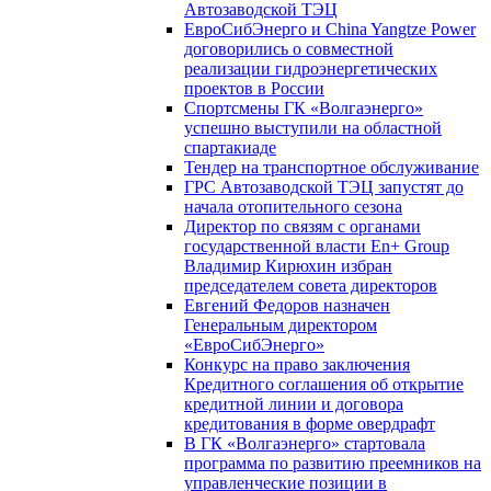
Автозаводской ТЭЦ
ЕвроСибЭнерго и China Yangtze Power
договорились о совместной
реализации гидроэнергетических
проектов в России
Спортсмены ГК «Волгаэнерго»
успешно выступили на областной
спартакиаде
Тендер на транспортное обслуживание
ГРС Автозаводской ТЭЦ запустят до
начала отопительного сезона
Директор по связям с органами
государственной власти En+ Group
Владимир Кирюхин избран
председателем совета директоров
Евгений Федоров назначен
Генеральным директором
«ЕвроСибЭнерго»
Конкурс на право заключения
Кредитного соглашения об открытие
кредитной линии и договора
кредитования в форме овердрафт
В ГК «Волгаэнерго» стартовала
программа по развитию преемников на
управленческие позиции в