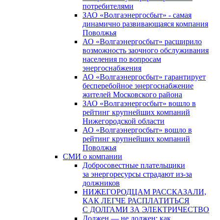
потребителями
ЗАО «Волгаэнергосбыт» - самая
динамично развивающаяся компания
Поволжья
АО «Волгаэнергосбыт» расширило
возможность заочного обслуживания
населения по вопросам
энергоснабжения
АО «Волгаэнергосбыт» гарантирует
бесперебойное энергоснабжение
жителей Московского района
ЗАО «Волгаэнергосбыт» вошло в
рейтинг крупнейших компаний
Нижегородской области
АО «Волгаэнергосбыт» вошло в
рейтинг крупнейших компаний
Поволжья
СМИ о компании
Добросовестные плательщики
за энергоресурсы страдают из-за
должников
НИЖЕГОРОДЦАМ РАССКАЗАЛИ,
КАК ЛЕГЧЕ РАСПЛАТИТЬСЯ
С ДОЛГАМИ ЗА ЭЛЕКТРИЧЕСТВО
Должен — не должен: как