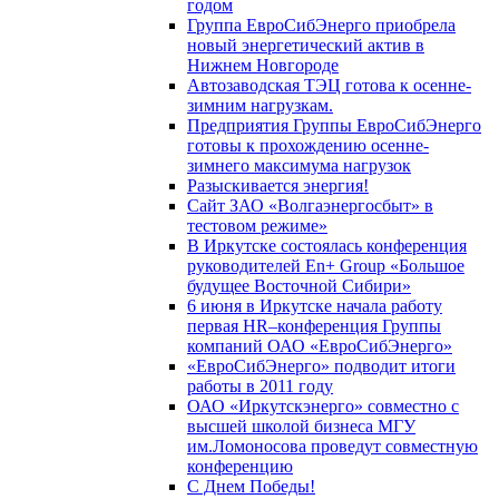
годом
Группа ЕвроСибЭнерго приобрела
новый энергетический актив в
Нижнем Новгороде
Автозаводская ТЭЦ готова к осенне-
зимним нагрузкам.
Предприятия Группы ЕвроСибЭнерго
готовы к прохождению осенне-
зимнего максимума нагрузок
Разыскивается энергия!
Сайт ЗАО «Волгаэнергосбыт» в
тестовом режиме»
В Иркутске состоялась конференция
руководителей En+ Group «Большое
будущее Восточной Сибири»
6 июня в Иркутске начала работу
первая HR–конференция Группы
компаний ОАО «ЕвроСибЭнерго»
«ЕвроСибЭнерго» подводит итоги
работы в 2011 году
ОАО «Иркутскэнерго» совместно с
высшей школой бизнеса МГУ
им.Ломоносова проведут совместную
конференцию
С Днем Победы!