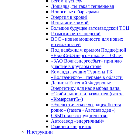
Бегом к успеху
Лошадка, ты такая тепленькая
Новоселье с барьерами
Энергия в крови!
Испытание зимой
Большое будущее автозаводской ТЭЦ
Разыскивается энергия!
ВЭС - новые мощности для новых
возможностей
Под надёжным крылом Подшефной
«ЕвроСибЭнерго» школе - 100 лет
«ЗАО Волгаэнергосбыт» приняло
участие в круглом столе
Команда лучших Туристы ГК
«Волгаэнерго» - первые в области
Денис и Евгений Федоровы:
Энергетику для нас выбрал папа.
«Стабильность и развитие» (газета
«КомерсантЪ»)
«Энергетическое «сердце» бьется
ровно» (газета «Автозаводец»)
СБЫТовое сотрудничество
Автозавод «энергичный»
Главный энергетик
Инструкции