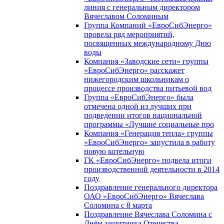
линия с генеральным директором
Вячеславом Соломиным
Группа Компаний «ЕвроСибЭнерго»
провела ряд мероприятий,
посвященных международному Дню
воды
Компания «Заводские сети» группы
«ЕвроСибЭнерго» расскажет
нижегородским школьникам о
процессе производства питьевой вод
Группа «ЕвроСибЭнерго» была
отмечена одной из лучших при
подведении итогов национальной
программы «Лучшие социальные про
Компания «Генерация тепла» группы
«ЕвроСибЭнерго» запустила в работу
новую котельную
ГК «ЕвроСибЭнерго» подвела итоги
производственной деятельности в 2014
году
Поздравление генерального директора
ОАО «ЕвроСибЭнерго» Вячеслава
Соломина с 8 марта
Поздравление Вячеслава Соломина с
Днём защитника Отечества