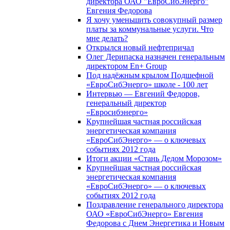
директора ОАО "ЕвроСибЭнерго"
Евгения Федорова
Я хочу уменьшить совокупный размер
платы за коммунальные услуги. Что
мне делать?
Открылся новый нефтепричал
Олег Дерипаска назначен генеральным
директором En+ Group
Под надёжным крылом Подшефной
«ЕвроСибЭнерго» школе - 100 лет
Интервью — Евгений Федоров,
генеральный директор
«Евросибэнерго»
Крупнейшая частная российская
энергетическая компания
«ЕвроСибЭнерго» — о ключевых
событиях 2012 года
Итоги акции «Стань Дедом Морозом»
Крупнейшая частная российская
энергетическая компания
«ЕвроСибЭнерго» — о ключевых
событиях 2012 года
Поздравление генерального директора
ОАО «ЕвроСибЭнерго» Евгения
Федорова с Днем Энергетика и Новым