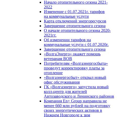
Начало отопительного сезона 2021-
2022
Изменение с 01.07.2021г. тарифов
на коммунальные услуги
Карта отключений энергоресурсов
Завершение отопительного сезона
О начале отопительного сезона 2020-
2021гг.
Об изменении тарифов на
коммунальные услуги с 01.07.2020г.
Завершение отопительного сезона
«ВолгаЭнерго» окажет помощь
ветеранам ВОВ
Потребителям «Волгаэнергосбыта»
проведут корректировку платы за
отопление
«Волгаэнергосбыт» открыл новый
офис обслуживания
ГК «Волгаэнерго» запустила новый
колл-центр для жителей
Автозаводского и Ленинского районов
Компания En+ Group направила не
менее 660 млн рублей на подготовку
своих энергетических активов в
Нижнем Новгороде к зим