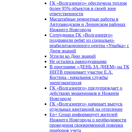
ГК «Волгаэнерго» обеспечила теплом
более 95% объектов в своей зоне
ответственности
Масштабные ремонтные работы в
Автозаводском и Ленинском районах
Нижнего Новгорода
Сотрудники ГК «Волгаэнерго»
поздравили ребят из социально-
реабилитационного центра «Улыбка» с
Днем знаний
Успели ко Дню знаний
Не остались равнодушными
В программе «ДЕНЬ ЗА ДНЕМ» на ТК
ННТВ принимает участие Е.А.
Костина - начальник службы
энергоконтроля
ГК «Волгаэнерго» предупреждает о
действиях мошенников в Нижнем
Новгороде
ГК «Волгаэнерго» начинает выпуск
отдельных квитанций на отопление
En+ Group информирует жителей
Нижнего Новгорода о необходимости
проведения своевременной поверки
приборов учета