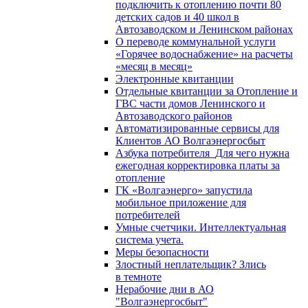
подключить к отоплению почти 80
детских садов и 40 школ в
Автозаводском и Ленинском районах
О переводе коммунальной услуги
«Горячее водоснабжение» на расчеты
«месяц в месяц»
Электронные квитанции
Отдельные квитанции за Отопление и
ГВС части домов Ленинского и
Автозаводского районов
Автоматизированные сервисы для
Клиентов АО Волгаэнергосбыт
Азбука потребителя_Для чего нужна
ежегодная корректировка платы за
отопление
ГК «Волгаэнерго» запустила
мобильное приложение для
потребителей
Умные счетчики. Интеллектуальная
система учета.
Меры безопасности
Злостный неплательщик? Злись
в темноте
Нерабочие дни в АО
"Волгаэнергосбыт"