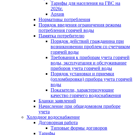
Тарифы для населения на ГВС на
2026г.
Архив
Нормативы потребления
Порядок введения ограничения режима
потребления горячей воды
Памятка потребителю
Порядок действий гражданина при
возникновении проблем со счетчиком
горячей воды
Требования к приборам учета горячей
воды, эксплуатация и обслуживание
приборов учета горячей воды
Порядок установки и приемки
(опломбировки) прибора учета горячей
воды
Показатели, характеризующие
качество горячего водоснабжения
Бланки заявлений
Начисление при общедомовом приборе
учета
Холодное водоснабжение
Договорная работа
Типовые формы договоров
Тарифы