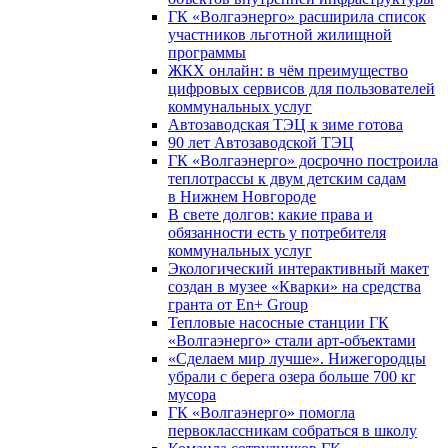
ГК «Волгаэнерго» расширила список
участников льготной жилищной
программы
ЖКХ онлайн: в чём преимущество
цифровых сервисов для пользователей
коммунальных услуг
Автозаводская ТЭЦ к зиме готова
90 лет Автозаводской ТЭЦ
ГК «Волгаэнерго» досрочно построила
теплотрассы к двум детским садам
в Нижнем Новгороде
В свете долгов: какие права и
обязанности есть у потребителя
коммунальных услуг
Экологический интерактивный макет
создан в музее «Кварки» на средства
гранта от En+ Group
Тепловые насосные станции ГК
«Волгаэнерго» стали арт-объектами
«Сделаем мир лучше». Нижегородцы
убрали с берега озера больше 700 кг
мусора
ГК «Волгаэнерго» помогла
первоклассникам собраться в школу