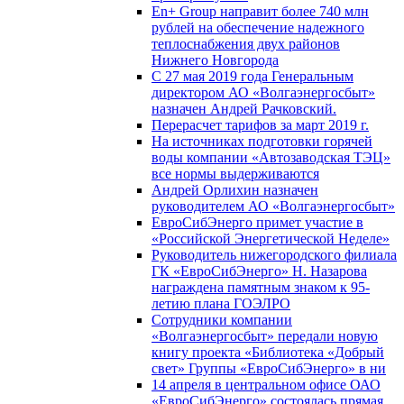
En+ Group направит более 740 млн
рублей на обеспечение надежного
теплоснабжения двух районов
Нижнего Новгорода
С 27 мая 2019 года Генеральным
директором АО «Волгаэнергосбыт»
назначен Андрей Рачковский.
Перерасчет тарифов за март 2019 г.
На источниках подготовки горячей
воды компании «Автозаводская ТЭЦ»
все нормы выдерживаются
Андрей Орлихин назначен
руководителем АО «Волгаэнергосбыт»
ЕвроСибЭнерго примет участие в
«Российской Энергетической Неделе»
Руководитель нижегородского филиала
ГК «ЕвроСибЭнерго» Н. Назарова
награждена памятным знаком к 95-
летию плана ГОЭЛРО
Сотрудники компании
«Волгаэнергосбыт» передали новую
книгу проекта «Библиотека «Добрый
свет» Группы «ЕвроСибЭнерго» в ни
14 апреля в центральном офисе ОАО
«ЕвроСибЭнерго» состоялась прямая