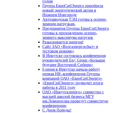
годом
Группа ЕвроСибЭнерго приобрела
новый энергетический актив в
Нижнем Новгороде
Автозаводская ТЭЦ готова к осенне-
зимним нагрузкам.
Предприятия Группы ЕвроСибЭнерго
готовы к прохождению осенне-
зимнего максимума нагрузок
Разыскивается энергия!
Сайт ЗАО «Волгаэнергосбыт» в
тестовом режиме»
В Иркутске состоялась конференция
руководителей En+ Group «Большое
будущее Восточной Сибири»
6 июня в Иркутске начала работу
первая HR–конференция Группы
компаний ОАО «ЕвроСибЭнерго»
«ЕвроСибЭнерго» подводит итоги
работы в 2011 году
ОАО «Иркутскэнерго» совместно с
высшей школой бизнеса МГУ
им.Ломоносова проведут совместную
конференцию
С Днем Победы!