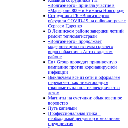
Команда сотрудников ГК
«Волгаэнерго» приняла участие в
«Марафоне-800» в Нижнем Новгороде
Сотрудники ГК «Волгаэнерго»
обсудили COVID-19 на online-встрече с
Сергеем Царенко
В Ленинском районе завершен летний
ремонт тепломагистрали
«Волгаэнерго» продолжает
модернизацию системы горячего
водоснабжения в Автозаводском
районе
En+ Group проводит прививочную
кампанию против коронавирусной
инфекции
Выключаем все из сети и оформляем
перерасчет: как нижегородцам
сэкономить на оплате электричества
летом
Магниты на счетчики: обыкновенное
воровство
Путь капельки
Профессиональная этика –
необходимый регулятор в механизме
предприятия