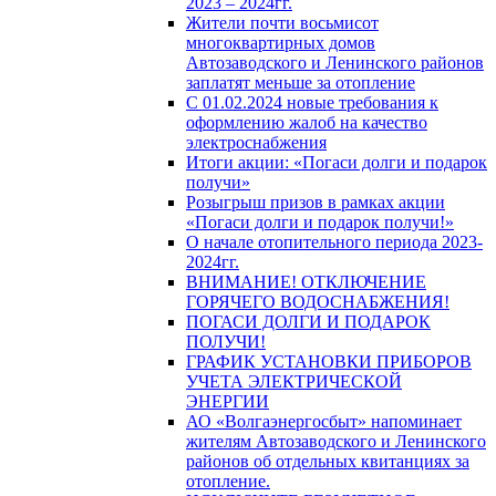
2023 – 2024гг.
Жители почти восьмисот
многоквартирных домов
Автозаводского и Ленинского районов
заплатят меньше за отопление
С 01.02.2024 новые требования к
оформлению жалоб на качество
электроснабжения
Итоги акции: «Погаси долги и подарок
получи»
Розыгрыш призов в рамках акции
«Погаси долги и подарок получи!»
О начале отопительного периода 2023-
2024гг.
ВНИМАНИЕ! ОТКЛЮЧЕНИЕ
ГОРЯЧЕГО ВОДОСНАБЖЕНИЯ!
ПОГАСИ ДОЛГИ И ПОДАРОК
ПОЛУЧИ!
ГРАФИК УСТАНОВКИ ПРИБОРОВ
УЧЕТА ЭЛЕКТРИЧЕСКОЙ
ЭНЕРГИИ
АО «Волгаэнергосбыт» напоминает
жителям Автозаводского и Ленинского
районов об отдельных квитанциях за
отопление.