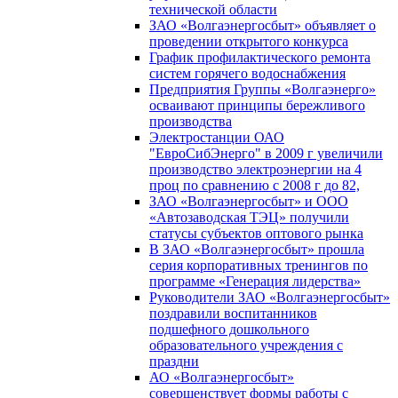
технической области
ЗАО «Волгаэнергосбыт» объявляет о
проведении открытого конкурса
График профилактического ремонта
систем горячего водоснабжения
Предприятия Группы «Волгаэнерго»
осваивают принципы бережливого
производства
Электростанции ОАО
"ЕвроСибЭнерго" в 2009 г увеличили
производство электроэнергии на 4
проц по сравнению с 2008 г до 82,
ЗАО «Волгаэнергосбыт» и ООО
«Автозаводская ТЭЦ» получили
статусы субъектов оптового рынка
В ЗАО «Волгаэнергосбыт» прошла
серия корпоративных тренингов по
программе «Генерация лидерства»
Руководители ЗАО «Волгаэнергосбыт»
поздравили воспитанников
подшефного дошкольного
образовательного учреждения с
праздни
АО «Волгаэнергосбыт»
совершенствует формы работы с