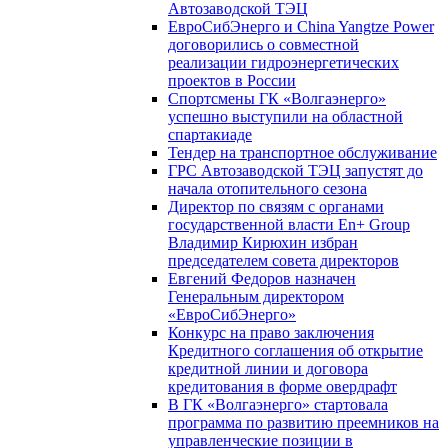
Автозаводской ТЭЦ
ЕвроСибЭнерго и China Yangtze Power
договорились о совместной
реализации гидроэнергетических
проектов в России
Спортсмены ГК «Волгаэнерго»
успешно выступили на областной
спартакиаде
Тендер на транспортное обслуживание
ГРС Автозаводской ТЭЦ запустят до
начала отопительного сезона
Директор по связям с органами
государственной власти En+ Group
Владимир Кирюхин избран
председателем совета директоров
Евгений Федоров назначен
Генеральным директором
«ЕвроСибЭнерго»
Конкурс на право заключения
Кредитного соглашения об открытие
кредитной линии и договора
кредитования в форме овердрафт
В ГК «Волгаэнерго» стартовала
программа по развитию преемников на
управленческие позиции в