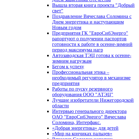
Вышла вторая книга проекта "Добрый
свет"
Поздравление Вячеслава Соломина с
Днем энергетика и наступающим
Новым годом
Предприятия ГК "ЕвроСибЭнерго"
рапортуют о получении паспортов
готовности к работе в осенне-зимний
период максимума нагр
Автозаводская ТЭЦ готова к осенне-
зимним нагрузкам
Бегом к успеху
Профессиональная этика –
необходимый регулятор в механизме
предприятия
Работы по пуску резервного
оборудования ООО "АТЭЦ"
Лучшие изобретатели Нижегородской
области
Интервью генерального директора
ОАО "ЕвроСибЭнеого" Вячеслава
Соломина, Интерфакс.
«Добрая энергетика» для детей
«Мир на кончиках пальцев»