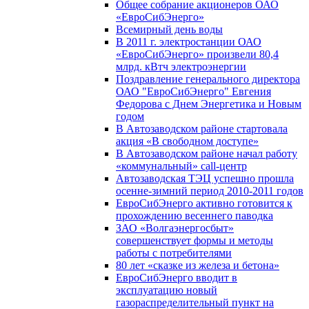
Общее собрание акционеров ОАО
«ЕвроСибЭнерго»
Всемирный день воды
В 2011 г. электростанции ОАО
«ЕвроСибЭнерго» произвели 80,4
млрд. кВтч электроэнергии
Поздравление генерального директора
ОАО "ЕвроСибЭнерго" Евгения
Федорова с Днем Энергетика и Новым
годом
В Автозаводском районе стартовала
акция «В свободном доступе»
В Автозаводском районе начал работу
«коммунальный» call-центр
Автозаводская ТЭЦ успешно прошла
осенне-зимний период 2010-2011 годов
ЕвроСибЭнерго активно готовится к
прохождению весеннего паводка
ЗАО «Волгаэнергосбыт»
совершенствует формы и методы
работы с потребителями
80 лет «сказке из железа и бетона»
ЕвроСибЭнерго вводит в
эксплуатацию новый
газораспределительный пункт на