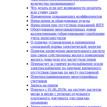
количества проживающих)
Что делать если нет возможности оплатить
всю сумму сразу
Применение повышающих коэффициентов
Начисления за общедомовые нужды
Начисления при отсутствии показаний ИПУ
Оборудование многоквартирных домов
коллективными (общедомовыми) приборами
учета энергоресурсов
О порядке установления и применения
социальной нормы электрической энергии
Порядок проведения окончательного расчета
при смене собственника жилого помещения/
жилого дома (или его части) (или перев
Перерасчет за горячее водоснабжение и/или
электроснабжение по причине временного
отсутствия граждан по месту постоянной
Перепрограммирование многотарифных
счетчиков
Запись на прием
Переход с 01.06.2019г. на систему расчетов
месяц в месяц с печатью отдельного
платежного документа для граждан,
проживаю
Уменьшение совокупного размера платежа