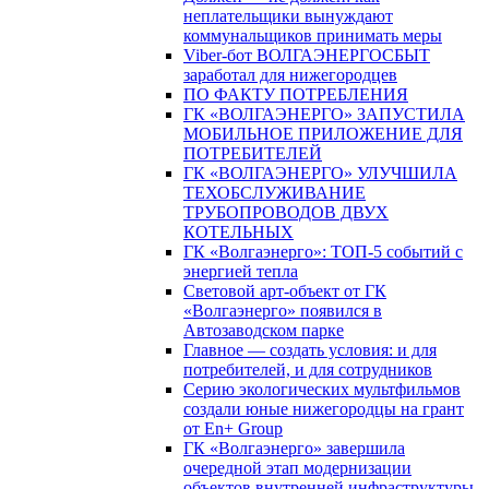
неплательщики вынуждают
коммунальщиков принимать меры
Viber-бот ВОЛГАЭНЕРГОСБЫТ
заработал для нижегородцев
ПО ФАКТУ ПОТРЕБЛЕНИЯ
ГК «ВОЛГАЭНЕРГО» ЗАПУСТИЛА
МОБИЛЬНОЕ ПРИЛОЖЕНИЕ ДЛЯ
ПОТРЕБИТЕЛЕЙ
ГК «ВОЛГАЭНЕРГО» УЛУЧШИЛА
ТЕХОБСЛУЖИВАНИЕ
ТРУБОПРОВОДОВ ДВУХ
КОТЕЛЬНЫХ
ГК «Волгаэнерго»: ТОП-5 событий с
энергией тепла
Световой арт-объект от ГК
«Волгаэнерго» появился в
Автозаводском парке
Главное — создать условия: и для
потребителей, и для сотрудников
Серию экологических мультфильмов
создали юные нижегородцы на грант
от En+ Group
ГК «Волгаэнерго» завершила
очередной этап модернизации
объектов внутренней инфраструктуры