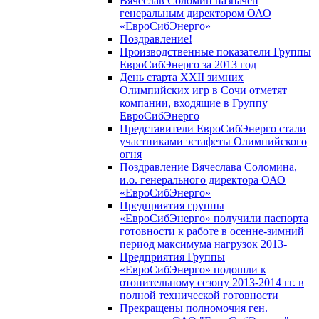
Вячеслав Соломин назначен
генеральным директором ОАО
«ЕвроСибЭнерго»
Поздравление!
Производственные показатели Группы
ЕвроСибЭнерго за 2013 год
День старта XXII зимних
Олимпийских игр в Сочи отметят
компании, входящие в Группу
ЕвроСибЭнерго
Представители ЕвроСибЭнерго стали
участниками эстафеты Олимпийского
огня
Поздравление Вячеслава Соломина,
и.о. генерального директора ОАО
«ЕвроСибЭнерго»
Предприятия группы
«ЕвроСибЭнерго» получили паспорта
готовности к работе в осенне-зимний
период максимума нагрузок 2013-
Предприятия Группы
«ЕвроСибЭнерго» подошли к
отопительному сезону 2013-2014 гг. в
полной технической готовности
Прекращены полномочия ген.