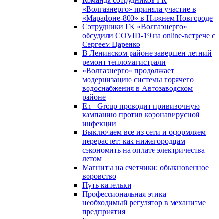
Команда сотрудников ГК
«Волгаэнерго» приняла участие в
«Марафоне-800» в Нижнем Новгороде
Сотрудники ГК «Волгаэнерго»
обсудили COVID-19 на online-встрече с
Сергеем Царенко
В Ленинском районе завершен летний
ремонт тепломагистрали
«Волгаэнерго» продолжает
модернизацию системы горячего
водоснабжения в Автозаводском
районе
En+ Group проводит прививочную
кампанию против коронавирусной
инфекции
Выключаем все из сети и оформляем
перерасчет: как нижегородцам
сэкономить на оплате электричества
летом
Магниты на счетчики: обыкновенное
воровство
Путь капельки
Профессиональная этика –
необходимый регулятор в механизме
предприятия