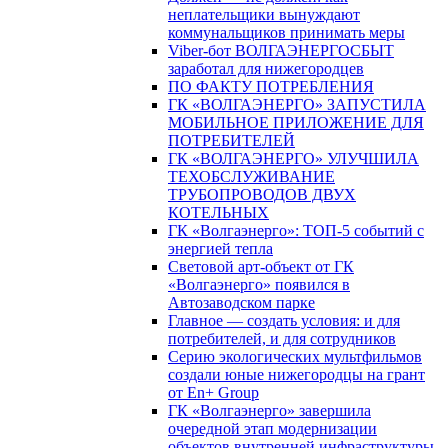
неплательщики вынуждают
коммунальщиков принимать меры
Viber-бот ВОЛГАЭНЕРГОСБЫТ
заработал для нижегородцев
ПО ФАКТУ ПОТРЕБЛЕНИЯ
ГК «ВОЛГАЭНЕРГО» ЗАПУСТИЛА
МОБИЛЬНОЕ ПРИЛОЖЕНИЕ ДЛЯ
ПОТРЕБИТЕЛЕЙ
ГК «ВОЛГАЭНЕРГО» УЛУЧШИЛА
ТЕХОБСЛУЖИВАНИЕ
ТРУБОПРОВОДОВ ДВУХ
КОТЕЛЬНЫХ
ГК «Волгаэнерго»: ТОП-5 событий с
энергией тепла
Световой арт-объект от ГК
«Волгаэнерго» появился в
Автозаводском парке
Главное — создать условия: и для
потребителей, и для сотрудников
Серию экологических мультфильмов
создали юные нижегородцы на грант
от En+ Group
ГК «Волгаэнерго» завершила
очередной этап модернизации
объектов внутренней инфраструктуры