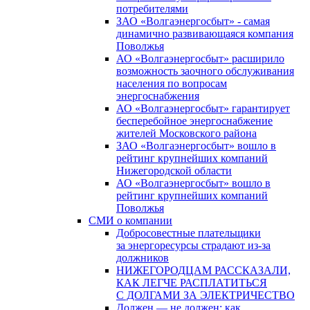
потребителями
ЗАО «Волгаэнергосбыт» - самая
динамично развивающаяся компания
Поволжья
АО «Волгаэнергосбыт» расширило
возможность заочного обслуживания
населения по вопросам
энергоснабжения
АО «Волгаэнергосбыт» гарантирует
бесперебойное энергоснабжение
жителей Московского района
ЗАО «Волгаэнергосбыт» вошло в
рейтинг крупнейших компаний
Нижегородской области
АО «Волгаэнергосбыт» вошло в
рейтинг крупнейших компаний
Поволжья
СМИ о компании
Добросовестные плательщики
за энергоресурсы страдают из-за
должников
НИЖЕГОРОДЦАМ РАССКАЗАЛИ,
КАК ЛЕГЧЕ РАСПЛАТИТЬСЯ
С ДОЛГАМИ ЗА ЭЛЕКТРИЧЕСТВО
Должен — не должен: как