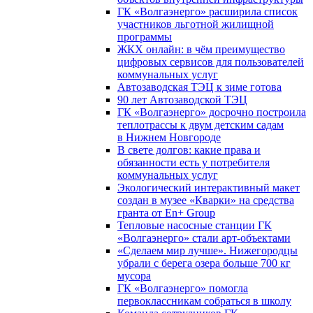
ГК «Волгаэнерго» расширила список
участников льготной жилищной
программы
ЖКХ онлайн: в чём преимущество
цифровых сервисов для пользователей
коммунальных услуг
Автозаводская ТЭЦ к зиме готова
90 лет Автозаводской ТЭЦ
ГК «Волгаэнерго» досрочно построила
теплотрассы к двум детским садам
в Нижнем Новгороде
В свете долгов: какие права и
обязанности есть у потребителя
коммунальных услуг
Экологический интерактивный макет
создан в музее «Кварки» на средства
гранта от En+ Group
Тепловые насосные станции ГК
«Волгаэнерго» стали арт-объектами
«Сделаем мир лучше». Нижегородцы
убрали с берега озера больше 700 кг
мусора
ГК «Волгаэнерго» помогла
первоклассникам собраться в школу