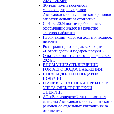
2023 – 2024гг.
Жители почти восьмисот
многоквартирных домов
Автозаводского и Ленинского районов
заплатят меньше за отопление
С 01.02.2024 новые требования к
оформлению жалоб на качество
электроснабжения
Итоги акции: «Погаси долги и подарок
получи»
Розыгрыш призов в рамках акции
«Погаси долги и подарок получи!»
О начале отопительного периода 2023-
2024гг.
ВНИМАНИЕ! ОТКЛЮЧЕНИЕ
ГОРЯЧЕГО ВОДОСНАБЖЕНИЯ!
ПОГАСИ ДОЛГИ И ПОДАРОК
ПОЛУЧИ!
ГРАФИК УСТАНОВКИ ПРИБОРОВ
УЧЕТА ЭЛЕКТРИЧЕСКОЙ
ЭНЕРГИИ
АО «Волгаэнергосбыт» напоминает
жителям Автозаводского и Ленинского
районов об отдельных квитанциях за
отопление.