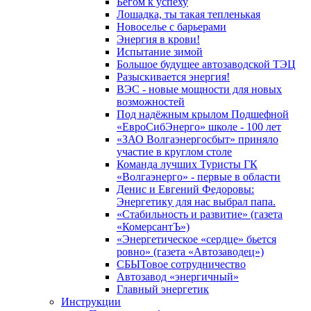
Бегом к успеху
Лошадка, ты такая тепленькая
Новоселье с барьерами
Энергия в крови!
Испытание зимой
Большое будущее автозаводской ТЭЦ
Разыскивается энергия!
ВЭС - новые мощности для новых
возможностей
Под надёжным крылом Подшефной
«ЕвроСибЭнерго» школе - 100 лет
«ЗАО Волгаэнергосбыт» приняло
участие в круглом столе
Команда лучших Туристы ГК
«Волгаэнерго» - первые в области
Денис и Евгений Федоровы:
Энергетику для нас выбрал папа.
«Стабильность и развитие» (газета
«КомерсантЪ»)
«Энергетическое «сердце» бьется
ровно» (газета «Автозаводец»)
СБЫТовое сотрудничество
Автозавод «энергичный»
Главный энергетик
Инструкции