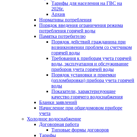
Тарифы для населения на ГВС на
2026г.
Архив
Нормативы потребления
Порядок введения ограничения режима
потребления горячей воды
Памятка потребителю
Порядок действий гражданина при
возникновении проблем со счетчиком
горячей воды
Требования к приборам учета горячей
воды, эксплуатация и обслуживание
приборов учета горячей воды
Порядок установки и приемки
(опломбировки) прибора учета горячей
воды
Показатели, характеризующие
качество горячего водоснабжения
Бланки заявлений
Начисление при общедомовом приборе
учета
Холодное водоснабжение
Договорная работа
Типовые формы договоров
Тарифы