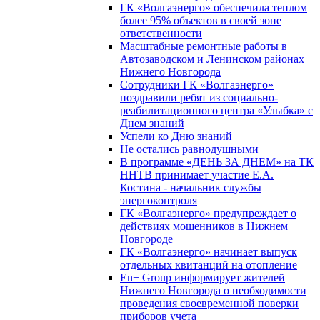
ГК «Волгаэнерго» обеспечила теплом
более 95% объектов в своей зоне
ответственности
Масштабные ремонтные работы в
Автозаводском и Ленинском районах
Нижнего Новгорода
Сотрудники ГК «Волгаэнерго»
поздравили ребят из социально-
реабилитационного центра «Улыбка» с
Днем знаний
Успели ко Дню знаний
Не остались равнодушными
В программе «ДЕНЬ ЗА ДНЕМ» на ТК
ННТВ принимает участие Е.А.
Костина - начальник службы
энергоконтроля
ГК «Волгаэнерго» предупреждает о
действиях мошенников в Нижнем
Новгороде
ГК «Волгаэнерго» начинает выпуск
отдельных квитанций на отопление
En+ Group информирует жителей
Нижнего Новгорода о необходимости
проведения своевременной поверки
приборов учета