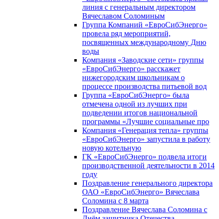
линия с генеральным директором
Вячеславом Соломиным
Группа Компаний «ЕвроСибЭнерго»
провела ряд мероприятий,
посвященных международному Дню
воды
Компания «Заводские сети» группы
«ЕвроСибЭнерго» расскажет
нижегородским школьникам о
процессе производства питьевой вод
Группа «ЕвроСибЭнерго» была
отмечена одной из лучших при
подведении итогов национальной
программы «Лучшие социальные про
Компания «Генерация тепла» группы
«ЕвроСибЭнерго» запустила в работу
новую котельную
ГК «ЕвроСибЭнерго» подвела итоги
производственной деятельности в 2014
году
Поздравление генерального директора
ОАО «ЕвроСибЭнерго» Вячеслава
Соломина с 8 марта
Поздравление Вячеслава Соломина с
Днём защитника Отечества