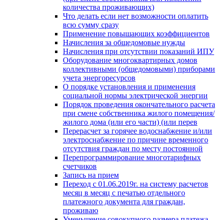
количества проживающих)
Что делать если нет возможности оплатить
всю сумму сразу
Применение повышающих коэффициентов
Начисления за общедомовые нужды
Начисления при отсутствии показаний ИПУ
Оборудование многоквартирных домов
коллективными (общедомовыми) приборами
учета энергоресурсов
О порядке установления и применения
социальной нормы электрической энергии
Порядок проведения окончательного расчета
при смене собственника жилого помещения/
жилого дома (или его части) (или перев
Перерасчет за горячее водоснабжение и/или
электроснабжение по причине временного
отсутствия граждан по месту постоянной
Перепрограммирование многотарифных
счетчиков
Запись на прием
Переход с 01.06.2019г. на систему расчетов
месяц в месяц с печатью отдельного
платежного документа для граждан,
проживаю
Уменьшение совокупного размера платежа