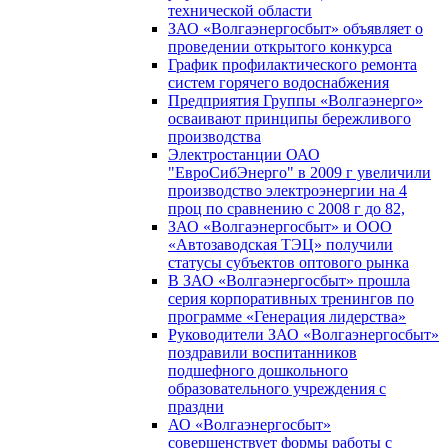
технической области
ЗАО «Волгаэнергосбыт» объявляет о
проведении открытого конкурса
График профилактического ремонта
систем горячего водоснабжения
Предприятия Группы «Волгаэнерго»
осваивают принципы бережливого
производства
Электростанции ОАО
"ЕвроСибЭнерго" в 2009 г увеличили
производство электроэнергии на 4
проц по сравнению с 2008 г до 82,
ЗАО «Волгаэнергосбыт» и ООО
«Автозаводская ТЭЦ» получили
статусы субъектов оптового рынка
В ЗАО «Волгаэнергосбыт» прошла
серия корпоративных тренингов по
программе «Генерация лидерства»
Руководители ЗАО «Волгаэнергосбыт»
поздравили воспитанников
подшефного дошкольного
образовательного учреждения с
праздни
АО «Волгаэнергосбыт»
совершенствует формы работы с