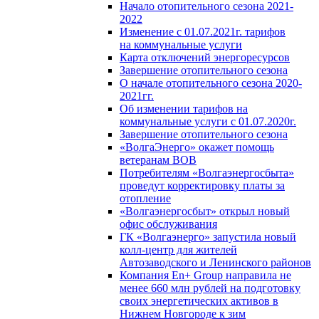
Начало отопительного сезона 2021-
2022
Изменение с 01.07.2021г. тарифов
на коммунальные услуги
Карта отключений энергоресурсов
Завершение отопительного сезона
О начале отопительного сезона 2020-
2021гг.
Об изменении тарифов на
коммунальные услуги с 01.07.2020г.
Завершение отопительного сезона
«ВолгаЭнерго» окажет помощь
ветеранам ВОВ
Потребителям «Волгаэнергосбыта»
проведут корректировку платы за
отопление
«Волгаэнергосбыт» открыл новый
офис обслуживания
ГК «Волгаэнерго» запустила новый
колл-центр для жителей
Автозаводского и Ленинского районов
Компания En+ Group направила не
менее 660 млн рублей на подготовку
своих энергетических активов в
Нижнем Новгороде к зим