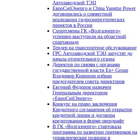
Автозаводской ТЭЦ
ЕвроСибЭнерго и China Yangtze Power
договорились о совместной
реализации гидроэнергетических
проектов в России
Спортсмены ГК «Волгаэнерго»
успешно выступили на областной
спартакиаде
Тендер на транспортное обслуживание
ГРС Автозаводской ТЭЦ запустят до
начала отопительного сезона
Директор по связям с органами
государственной власти En+ Group
Владимир Кирюхин избран
председателем совета директоров
Евгений Федоров назначен
Генеральным директором
«ЕвроСибЭнерго»
Конкурс на право заключения
Кредитного соглашения об открытие
кредитной линии и договора
кредитования в форме овердрафт
В ГК «Волгаэнерго» стартовала
программа по развитию преемников на
управленческие позиции в