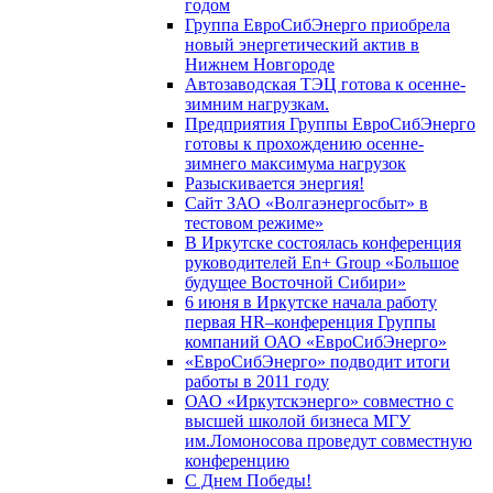
годом
Группа ЕвроСибЭнерго приобрела
новый энергетический актив в
Нижнем Новгороде
Автозаводская ТЭЦ готова к осенне-
зимним нагрузкам.
Предприятия Группы ЕвроСибЭнерго
готовы к прохождению осенне-
зимнего максимума нагрузок
Разыскивается энергия!
Сайт ЗАО «Волгаэнергосбыт» в
тестовом режиме»
В Иркутске состоялась конференция
руководителей En+ Group «Большое
будущее Восточной Сибири»
6 июня в Иркутске начала работу
первая HR–конференция Группы
компаний ОАО «ЕвроСибЭнерго»
«ЕвроСибЭнерго» подводит итоги
работы в 2011 году
ОАО «Иркутскэнерго» совместно с
высшей школой бизнеса МГУ
им.Ломоносова проведут совместную
конференцию
С Днем Победы!