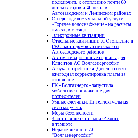
подключить к отоплению почти 80
детских садов и 40 школ в
Автозаводском и Ленинском районах
О переводе коммунальной услуги
«Горячее водоснабжение» на расчеты
«месяц в месяц»
Электронные квитанции
Отдельные квитанции за Отопление и
ГВС части домов Ленинского и
Автозаводского районов
Автоматизированные сервисы для
Клиентов АО Волгаэнергосбыт
Азбука потребителя_Для чего нужна
ежегодная корректировка платы за
отопление
ГК «Волгаэнерго» запустила
мобильное приложение для
потребителей
Умные счетчики. Интеллектуальная
система учета.
Меры безопасности
Злостный неплательщик? Злись
в темноте
Нерабочие дни в АО
"Волгаэнергосбыт"