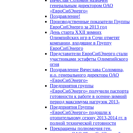
Вячеслав Соломин назначен
генеральным директором ОАО
«ЕвроСибЭнерго»
Поздравление!
Производственные показатели Группы
ЕвроСибЭнерго за 2013 год
День старта XXII зимних
Олимпийских игр в Сочи отметят
компании, входящие в Группу
ЕвроСибЭнерго
Представители ЕвроСибЭнерго стали
участниками эстафеты Олимпийского
огня
Поздравление Вячеслава Соломина,
и.о. генерального директора ОАО
«ЕвроСибЭнерго»
Предприятия группы
«ЕвроСибЭнерго» получили паспорта
готовности к работе в осенне-зимний
период максимума нагрузок 2013-
Предприятия Группы
«ЕвроСибЭнерго» подошли к
отопительному сезону 2013-2014 гг. в
полной технической готовности
Прекращены полномочия ген.