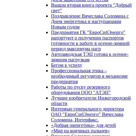
Вышла вторая книга проекта "Добрый
свет"
Поздравление Вячеслава Соломина с
Днем энергетика и наступающим
Новым годом
Предприятия ГК "ЕвроСибЭнерго"
рапортуют о получении паспортов
готовности к работе в осенне-зимний
период максимума нагр
Автозаводская ТЭЦ готова к осенне-
зимним нагрузкам
Бегом к успеху
Профессиональная этика –
необходимый регулятор в механизме
предприятия
Работы по пуску резервного
оборудования ООО "АТЭЦ"
Лучшие изобретатели Нижегородской
области
Интервью генерального директора
ОАО "ЕвроСибЭнеого" Вячеслава
Соломина, Интерфакс.
«Добрая энергетика» для детей
«Мир на кончиках пальцев»