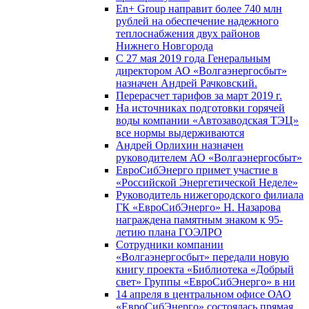
En+ Group направит более 740 млн
рублей на обеспечение надежного
теплоснабжения двух районов
Нижнего Новгорода
С 27 мая 2019 года Генеральным
директором АО «Волгаэнергосбыт»
назначен Андрей Рачковский.
Перерасчет тарифов за март 2019 г.
На источниках подготовки горячей
воды компании «Автозаводская ТЭЦ»
все нормы выдерживаются
Андрей Орлихин назначен
руководителем АО «Волгаэнергосбыт»
ЕвроСибЭнерго примет участие в
«Российской Энергетической Неделе»
Руководитель нижегородского филиала
ГК «ЕвроСибЭнерго» Н. Назарова
награждена памятным знаком к 95-
летию плана ГОЭЛРО
Сотрудники компании
«Волгаэнергосбыт» передали новую
книгу проекта «Библиотека «Добрый
свет» Группы «ЕвроСибЭнерго» в ни
14 апреля в центральном офисе ОАО
«ЕвроСибЭнерго» состоялась прямая