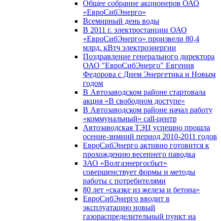
Общее собрание акционеров ОАО
«ЕвроСибЭнерго»
Всемирный день воды
В 2011 г. электростанции ОАО
«ЕвроСибЭнерго» произвели 80,4
млрд. кВтч электроэнергии
Поздравление генерального директора
ОАО "ЕвроСибЭнерго" Евгения
Федорова с Днем Энергетика и Новым
годом
В Автозаводском районе стартовала
акция «В свободном доступе»
В Автозаводском районе начал работу
«коммунальный» call-центр
Автозаводская ТЭЦ успешно прошла
осенне-зимний период 2010-2011 годов
ЕвроСибЭнерго активно готовится к
прохождению весеннего паводка
ЗАО «Волгаэнергосбыт»
совершенствует формы и методы
работы с потребителями
80 лет «сказке из железа и бетона»
ЕвроСибЭнерго вводит в
эксплуатацию новый
газораспределительный пункт на