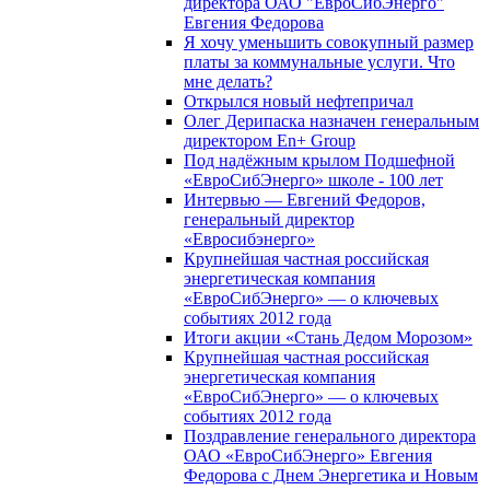
директора ОАО "ЕвроСибЭнерго"
Евгения Федорова
Я хочу уменьшить совокупный размер
платы за коммунальные услуги. Что
мне делать?
Открылся новый нефтепричал
Олег Дерипаска назначен генеральным
директором En+ Group
Под надёжным крылом Подшефной
«ЕвроСибЭнерго» школе - 100 лет
Интервью — Евгений Федоров,
генеральный директор
«Евросибэнерго»
Крупнейшая частная российская
энергетическая компания
«ЕвроСибЭнерго» — о ключевых
событиях 2012 года
Итоги акции «Стань Дедом Морозом»
Крупнейшая частная российская
энергетическая компания
«ЕвроСибЭнерго» — о ключевых
событиях 2012 года
Поздравление генерального директора
ОАО «ЕвроСибЭнерго» Евгения
Федорова с Днем Энергетика и Новым