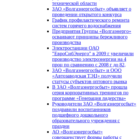
технической области
ЗАО «Волгаэнергосбыт» объявляет о
проведении открытого конкурса
График профилактического ремонта
систем горячего водоснабжения
Предприятия Группы «Волгаэнерго»
осваивают принципы бережливого
производства
Электростанции ОАО
"ЕвроСибЭнерго" в 2009 г увеличили
производство электроэнергии на 4
проц по сравнению с 2008 г до 82,
ЗАО «Волгаэнергосбыт» и ООО
«Автозаводская ТЭЦ» получили
статусы субъектов оптового рынка
В ЗАО «Волгаэнергосбыт» прошла
серия корпоративных тренингов по
программе «Генерация лидерства»
Руководители ЗАО «Волгаэнергосбыт»
поздравили воспитанников
подшефного дошкольного
образовательного учреждения с
праздни
АО «Волгаэнергосбыт»
совершенствует формы работы с