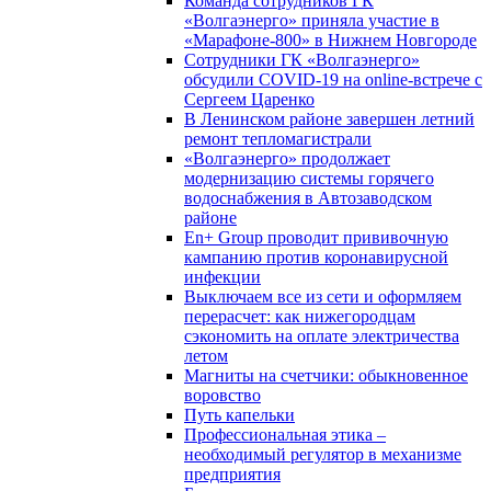
Команда сотрудников ГК
«Волгаэнерго» приняла участие в
«Марафоне-800» в Нижнем Новгороде
Сотрудники ГК «Волгаэнерго»
обсудили COVID-19 на online-встрече с
Сергеем Царенко
В Ленинском районе завершен летний
ремонт тепломагистрали
«Волгаэнерго» продолжает
модернизацию системы горячего
водоснабжения в Автозаводском
районе
En+ Group проводит прививочную
кампанию против коронавирусной
инфекции
Выключаем все из сети и оформляем
перерасчет: как нижегородцам
сэкономить на оплате электричества
летом
Магниты на счетчики: обыкновенное
воровство
Путь капельки
Профессиональная этика –
необходимый регулятор в механизме
предприятия