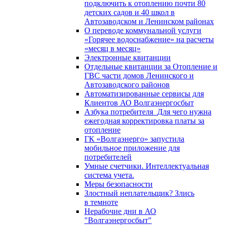
подключить к отоплению почти 80
детских садов и 40 школ в
Автозаводском и Ленинском районах
О переводе коммунальной услуги
«Горячее водоснабжение» на расчеты
«месяц в месяц»
Электронные квитанции
Отдельные квитанции за Отопление и
ГВС части домов Ленинского и
Автозаводского районов
Автоматизированные сервисы для
Клиентов АО Волгаэнергосбыт
Азбука потребителя_Для чего нужна
ежегодная корректировка платы за
отопление
ГК «Волгаэнерго» запустила
мобильное приложение для
потребителей
Умные счетчики. Интеллектуальная
система учета.
Меры безопасности
Злостный неплательщик? Злись
в темноте
Нерабочие дни в АО
"Волгаэнергосбыт"