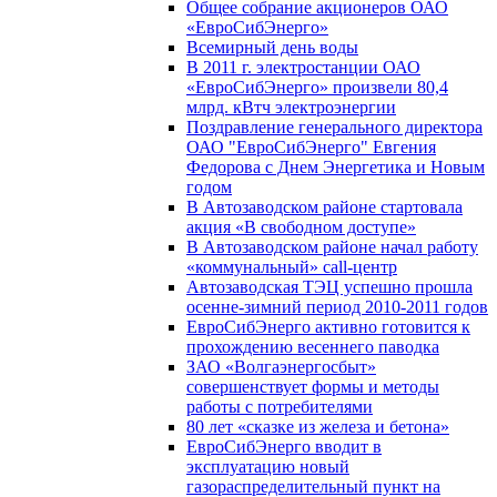
Общее собрание акционеров ОАО
«ЕвроСибЭнерго»
Всемирный день воды
В 2011 г. электростанции ОАО
«ЕвроСибЭнерго» произвели 80,4
млрд. кВтч электроэнергии
Поздравление генерального директора
ОАО "ЕвроСибЭнерго" Евгения
Федорова с Днем Энергетика и Новым
годом
В Автозаводском районе стартовала
акция «В свободном доступе»
В Автозаводском районе начал работу
«коммунальный» call-центр
Автозаводская ТЭЦ успешно прошла
осенне-зимний период 2010-2011 годов
ЕвроСибЭнерго активно готовится к
прохождению весеннего паводка
ЗАО «Волгаэнергосбыт»
совершенствует формы и методы
работы с потребителями
80 лет «сказке из железа и бетона»
ЕвроСибЭнерго вводит в
эксплуатацию новый
газораспределительный пункт на