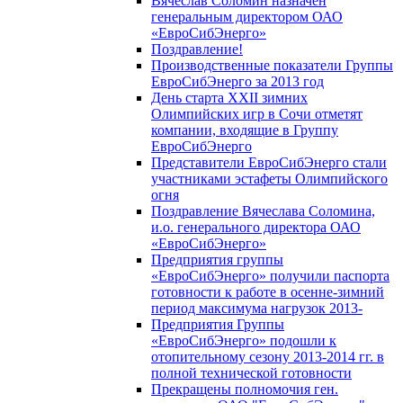
Вячеслав Соломин назначен
генеральным директором ОАО
«ЕвроСибЭнерго»
Поздравление!
Производственные показатели Группы
ЕвроСибЭнерго за 2013 год
День старта XXII зимних
Олимпийских игр в Сочи отметят
компании, входящие в Группу
ЕвроСибЭнерго
Представители ЕвроСибЭнерго стали
участниками эстафеты Олимпийского
огня
Поздравление Вячеслава Соломина,
и.о. генерального директора ОАО
«ЕвроСибЭнерго»
Предприятия группы
«ЕвроСибЭнерго» получили паспорта
готовности к работе в осенне-зимний
период максимума нагрузок 2013-
Предприятия Группы
«ЕвроСибЭнерго» подошли к
отопительному сезону 2013-2014 гг. в
полной технической готовности
Прекращены полномочия ген.