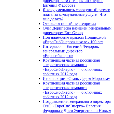
директора ОАО "ЕвроСибЭнерго"
Евгения Федорова
Я хочу уменьшить совокупный размер
платы за коммунальные услуги. Что
мне делать?
Открылся новый нефтепричал
Олег Дерипаска назначен генеральным
директором En+ Group
Под надёжным крылом Подшефной
«ЕвроСибЭнерго» школе - 100 лет
Интервью — Евгений Федоров,
генеральный директор
«Евросибэнерго»
Крупнейшая частная российская
энергетическая компания
«ЕвроСибЭнерго» — о ключевых
событиях 2012 года
Итоги акции «Стань Дедом Морозом»
Крупнейшая частная российская
энергетическая компания
«ЕвроСибЭнерго» — о ключевых
событиях 2012 года
Поздравление генерального директора
ОАО «ЕвроСибЭнерго» Евгения
Федорова с Днем Энергетика и Новым