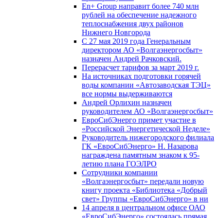
En+ Group направит более 740 млн
рублей на обеспечение надежного
теплоснабжения двух районов
Нижнего Новгорода
С 27 мая 2019 года Генеральным
директором АО «Волгаэнергосбыт»
назначен Андрей Рачковский.
Перерасчет тарифов за март 2019 г.
На источниках подготовки горячей
воды компании «Автозаводская ТЭЦ»
все нормы выдерживаются
Андрей Орлихин назначен
руководителем АО «Волгаэнергосбыт»
ЕвроСибЭнерго примет участие в
«Российской Энергетической Неделе»
Руководитель нижегородского филиала
ГК «ЕвроСибЭнерго» Н. Назарова
награждена памятным знаком к 95-
летию плана ГОЭЛРО
Сотрудники компании
«Волгаэнергосбыт» передали новую
книгу проекта «Библиотека «Добрый
свет» Группы «ЕвроСибЭнерго» в ни
14 апреля в центральном офисе ОАО
«ЕвроСибЭнерго» состоялась прямая