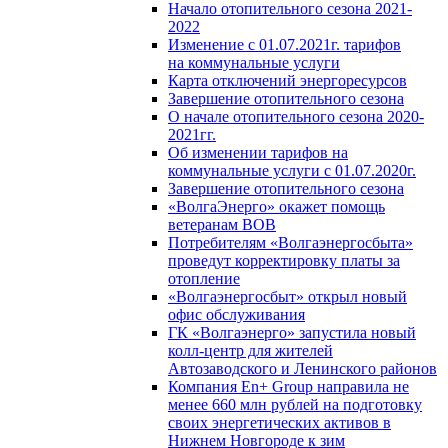
Начало отопительного сезона 2021-
2022
Изменение с 01.07.2021г. тарифов
на коммунальные услуги
Карта отключений энергоресурсов
Завершение отопительного сезона
О начале отопительного сезона 2020-
2021гг.
Об изменении тарифов на
коммунальные услуги с 01.07.2020г.
Завершение отопительного сезона
«ВолгаЭнерго» окажет помощь
ветеранам ВОВ
Потребителям «Волгаэнергосбыта»
проведут корректировку платы за
отопление
«Волгаэнергосбыт» открыл новый
офис обслуживания
ГК «Волгаэнерго» запустила новый
колл-центр для жителей
Автозаводского и Ленинского районов
Компания En+ Group направила не
менее 660 млн рублей на подготовку
своих энергетических активов в
Нижнем Новгороде к зим