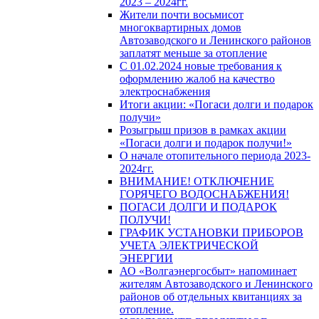
2023 – 2024гг.
Жители почти восьмисот
многоквартирных домов
Автозаводского и Ленинского районов
заплатят меньше за отопление
С 01.02.2024 новые требования к
оформлению жалоб на качество
электроснабжения
Итоги акции: «Погаси долги и подарок
получи»
Розыгрыш призов в рамках акции
«Погаси долги и подарок получи!»
О начале отопительного периода 2023-
2024гг.
ВНИМАНИЕ! ОТКЛЮЧЕНИЕ
ГОРЯЧЕГО ВОДОСНАБЖЕНИЯ!
ПОГАСИ ДОЛГИ И ПОДАРОК
ПОЛУЧИ!
ГРАФИК УСТАНОВКИ ПРИБОРОВ
УЧЕТА ЭЛЕКТРИЧЕСКОЙ
ЭНЕРГИИ
АО «Волгаэнергосбыт» напоминает
жителям Автозаводского и Ленинского
районов об отдельных квитанциях за
отопление.