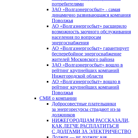
потребителями
ЗАО «Волгаэнергосбыт» - самая
динамично развивающаяся компания
Поволжья
АО «Волгаэнергосбыт» расширило
возможность заочного обслуживания
населения по вопросам
энергоснабжения
АО «Волгаэнергосбыт» гарантирует
бесперебойное энергоснабжение
жителей Московского района
ЗАО «Волгаэнергосбыт» вошло в
рейтинг крупнейших компаний
Нижегородской области
АО «Волгаэнергосбыт» вошло в
рейтинг крупнейших компаний
Поволжья
СМИ о компании
Добросовестные плательщики
за энергоресурсы страдают из-за
должников
НИЖЕГОРОДЦАМ РАССКАЗАЛИ,
КАК ЛЕГЧЕ РАСПЛАТИТЬСЯ
С ДОЛГАМИ ЗА ЭЛЕКТРИЧЕСТВО
Должен — не должен: как