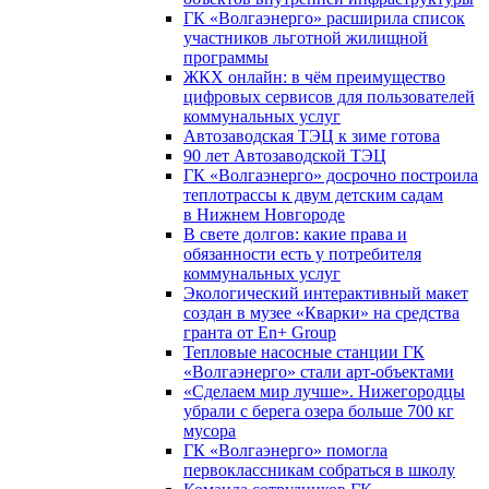
ГК «Волгаэнерго» расширила список
участников льготной жилищной
программы
ЖКХ онлайн: в чём преимущество
цифровых сервисов для пользователей
коммунальных услуг
Автозаводская ТЭЦ к зиме готова
90 лет Автозаводской ТЭЦ
ГК «Волгаэнерго» досрочно построила
теплотрассы к двум детским садам
в Нижнем Новгороде
В свете долгов: какие права и
обязанности есть у потребителя
коммунальных услуг
Экологический интерактивный макет
создан в музее «Кварки» на средства
гранта от En+ Group
Тепловые насосные станции ГК
«Волгаэнерго» стали арт-объектами
«Сделаем мир лучше». Нижегородцы
убрали с берега озера больше 700 кг
мусора
ГК «Волгаэнерго» помогла
первоклассникам собраться в школу