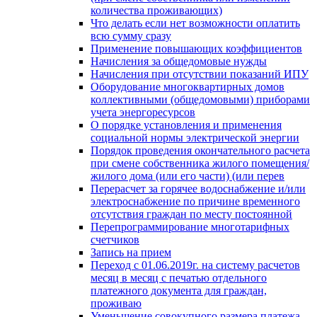
количества проживающих)
Что делать если нет возможности оплатить
всю сумму сразу
Применение повышающих коэффициентов
Начисления за общедомовые нужды
Начисления при отсутствии показаний ИПУ
Оборудование многоквартирных домов
коллективными (общедомовыми) приборами
учета энергоресурсов
О порядке установления и применения
социальной нормы электрической энергии
Порядок проведения окончательного расчета
при смене собственника жилого помещения/
жилого дома (или его части) (или перев
Перерасчет за горячее водоснабжение и/или
электроснабжение по причине временного
отсутствия граждан по месту постоянной
Перепрограммирование многотарифных
счетчиков
Запись на прием
Переход с 01.06.2019г. на систему расчетов
месяц в месяц с печатью отдельного
платежного документа для граждан,
проживаю
Уменьшение совокупного размера платежа