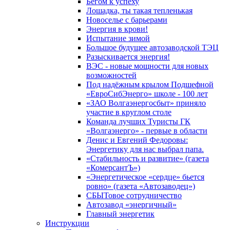
Бегом к успеху
Лошадка, ты такая тепленькая
Новоселье с барьерами
Энергия в крови!
Испытание зимой
Большое будущее автозаводской ТЭЦ
Разыскивается энергия!
ВЭС - новые мощности для новых
возможностей
Под надёжным крылом Подшефной
«ЕвроСибЭнерго» школе - 100 лет
«ЗАО Волгаэнергосбыт» приняло
участие в круглом столе
Команда лучших Туристы ГК
«Волгаэнерго» - первые в области
Денис и Евгений Федоровы:
Энергетику для нас выбрал папа.
«Стабильность и развитие» (газета
«КомерсантЪ»)
«Энергетическое «сердце» бьется
ровно» (газета «Автозаводец»)
СБЫТовое сотрудничество
Автозавод «энергичный»
Главный энергетик
Инструкции