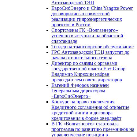
Автозаводской ТЭЦ
ЕвроСибЭнерго и China Yangtze Power
договорились о совместной
реализации гидроэнергетических
проектов в России
Спортсмены ГК «Волгаэнерго»
успешно выступили на областной
спартакиаде
Тендер на транспортное обслуживание
ГРС Автозаводской ТЭЦ запустят до
начала отопительного сезона
Директор по связям с органами
государственной власти En+ Group
Владимир Кирюхин избран
председателем совета директоров
Евгений Федоров назначен
Генеральным директором
«ЕвроСибЭнерго»
Конкурс на право заключения
Кредитного соглашения об открытие
кредитной линии и договора
кредитования в форме овердрафт
В ГК «Волгаэнерго» стартовала
программа по развитию преемников на
управленческие позиции в