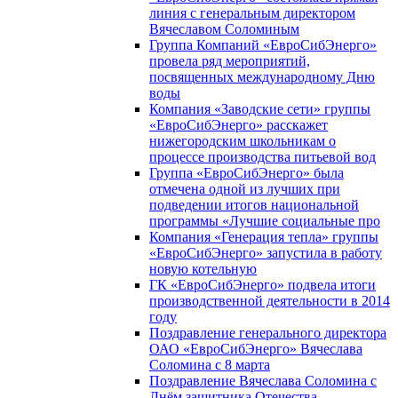
линия с генеральным директором
Вячеславом Соломиным
Группа Компаний «ЕвроСибЭнерго»
провела ряд мероприятий,
посвященных международному Дню
воды
Компания «Заводские сети» группы
«ЕвроСибЭнерго» расскажет
нижегородским школьникам о
процессе производства питьевой вод
Группа «ЕвроСибЭнерго» была
отмечена одной из лучших при
подведении итогов национальной
программы «Лучшие социальные про
Компания «Генерация тепла» группы
«ЕвроСибЭнерго» запустила в работу
новую котельную
ГК «ЕвроСибЭнерго» подвела итоги
производственной деятельности в 2014
году
Поздравление генерального директора
ОАО «ЕвроСибЭнерго» Вячеслава
Соломина с 8 марта
Поздравление Вячеслава Соломина с
Днём защитника Отечества