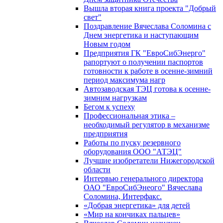
Вышла вторая книга проекта "Добрый
свет"
Поздравление Вячеслава Соломина с
Днем энергетика и наступающим
Новым годом
Предприятия ГК "ЕвроСибЭнерго"
рапортуют о получении паспортов
готовности к работе в осенне-зимний
период максимума нагр
Автозаводская ТЭЦ готова к осенне-
зимним нагрузкам
Бегом к успеху
Профессиональная этика –
необходимый регулятор в механизме
предприятия
Работы по пуску резервного
оборудования ООО "АТЭЦ"
Лучшие изобретатели Нижегородской
области
Интервью генерального директора
ОАО "ЕвроСибЭнеого" Вячеслава
Соломина, Интерфакс.
«Добрая энергетика» для детей
«Мир на кончиках пальцев»