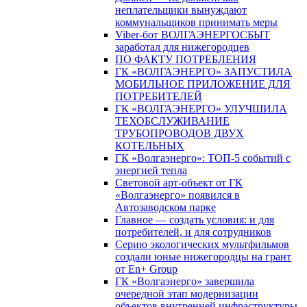
неплательщики вынуждают
коммунальщиков принимать меры
Viber-бот ВОЛГАЭНЕРГОСБЫТ
заработал для нижегородцев
ПО ФАКТУ ПОТРЕБЛЕНИЯ
ГК «ВОЛГАЭНЕРГО» ЗАПУСТИЛА
МОБИЛЬНОЕ ПРИЛОЖЕНИЕ ДЛЯ
ПОТРЕБИТЕЛЕЙ
ГК «ВОЛГАЭНЕРГО» УЛУЧШИЛА
ТЕХОБСЛУЖИВАНИЕ
ТРУБОПРОВОДОВ ДВУХ
КОТЕЛЬНЫХ
ГК «Волгаэнерго»: ТОП-5 событий с
энергией тепла
Световой арт-объект от ГК
«Волгаэнерго» появился в
Автозаводском парке
Главное — создать условия: и для
потребителей, и для сотрудников
Серию экологических мультфильмов
создали юные нижегородцы на грант
от En+ Group
ГК «Волгаэнерго» завершила
очередной этап модернизации
объектов внутренней инфраструктуры