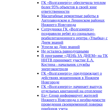
ГК «Волгаэнерго» обеспечила теплом
более 95% объектов в своей зоне
ответственности
Масштабные ремонтные работы в
Автозаводском и Ленинском районах
Нижнего Новгорода
Сотрудники ГК «Волгаэнерго»
поздравили ребят из социально-
реабилитационного центра «Улыбка» с
Днем знаний
Успели ко Дню знаний
Не остались равнодушными
В программе «ДЕНЬ ЗА ДНЕМ» на ТК
ННТВ принимает участие Е.А.
Костина - начальник службы
энергоконтроля
ГК «Волгаэнерго» предупреждает о
действиях мошенников в Нижнем
Новгороде
ГК «Волгаэнерго» начинает выпуск
отдельных квитанций на отопление
En+ Group информирует жителей
Нижнего Новгорода о необходимости
проведения своевременной поверки
приборов учета