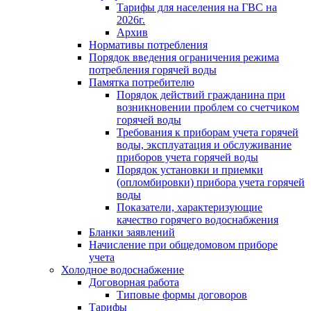
Тарифы для населения на ГВС на
2026г.
Архив
Нормативы потребления
Порядок введения ограничения режима
потребления горячей воды
Памятка потребителю
Порядок действий гражданина при
возникновении проблем со счетчиком
горячей воды
Требования к приборам учета горячей
воды, эксплуатация и обслуживание
приборов учета горячей воды
Порядок установки и приемки
(опломбировки) прибора учета горячей
воды
Показатели, характеризующие
качество горячего водоснабжения
Бланки заявлений
Начисление при общедомовом приборе
учета
Холодное водоснабжение
Договорная работа
Типовые формы договоров
Тарифы