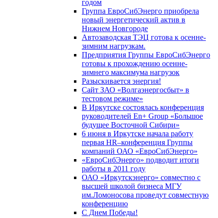
годом
Группа ЕвроСибЭнерго приобрела
новый энергетический актив в
Нижнем Новгороде
Автозаводская ТЭЦ готова к осенне-
зимним нагрузкам.
Предприятия Группы ЕвроСибЭнерго
готовы к прохождению осенне-
зимнего максимума нагрузок
Разыскивается энергия!
Сайт ЗАО «Волгаэнергосбыт» в
тестовом режиме»
В Иркутске состоялась конференция
руководителей En+ Group «Большое
будущее Восточной Сибири»
6 июня в Иркутске начала работу
первая HR–конференция Группы
компаний ОАО «ЕвроСибЭнерго»
«ЕвроСибЭнерго» подводит итоги
работы в 2011 году
ОАО «Иркутскэнерго» совместно с
высшей школой бизнеса МГУ
им.Ломоносова проведут совместную
конференцию
С Днем Победы!