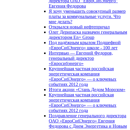
директора ОАО "ЕвроСибЭнерго"
Евгения Федорова
Я хочу уменьшить совокупный размер
платы за коммунальные услуги. Что
мне делать?
Открылся новый нефтепричал
Олег Дерипаска назначен генеральным
директором En+ Group
Под надёжным крылом Подшефной
«ЕвроСибЭнерго» школе - 100 лет
Интервью — Евгений Федоров,
генеральный директор
«Евросибэнерго»
Крупнейшая частная российская
энергетическая компания
«ЕвроСибЭнерго» — о ключевых
событиях 2012 года
Итоги акции «Стань Дедом Морозом»
Крупнейшая частная российская
энергетическая компания
«ЕвроСибЭнерго» — о ключевых
событиях 2012 года
Поздравление генерального директора
ОАО «ЕвроСибЭнерго» Евгения
Федорова с Днем Энергетика и Новым