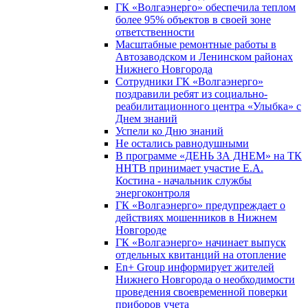
ГК «Волгаэнерго» обеспечила теплом
более 95% объектов в своей зоне
ответственности
Масштабные ремонтные работы в
Автозаводском и Ленинском районах
Нижнего Новгорода
Сотрудники ГК «Волгаэнерго»
поздравили ребят из социально-
реабилитационного центра «Улыбка» с
Днем знаний
Успели ко Дню знаний
Не остались равнодушными
В программе «ДЕНЬ ЗА ДНЕМ» на ТК
ННТВ принимает участие Е.А.
Костина - начальник службы
энергоконтроля
ГК «Волгаэнерго» предупреждает о
действиях мошенников в Нижнем
Новгороде
ГК «Волгаэнерго» начинает выпуск
отдельных квитанций на отопление
En+ Group информирует жителей
Нижнего Новгорода о необходимости
проведения своевременной поверки
приборов учета