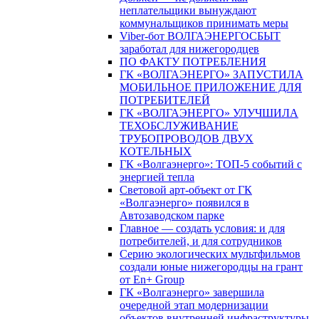
неплательщики вынуждают
коммунальщиков принимать меры
Viber-бот ВОЛГАЭНЕРГОСБЫТ
заработал для нижегородцев
ПО ФАКТУ ПОТРЕБЛЕНИЯ
ГК «ВОЛГАЭНЕРГО» ЗАПУСТИЛА
МОБИЛЬНОЕ ПРИЛОЖЕНИЕ ДЛЯ
ПОТРЕБИТЕЛЕЙ
ГК «ВОЛГАЭНЕРГО» УЛУЧШИЛА
ТЕХОБСЛУЖИВАНИЕ
ТРУБОПРОВОДОВ ДВУХ
КОТЕЛЬНЫХ
ГК «Волгаэнерго»: ТОП-5 событий с
энергией тепла
Световой арт-объект от ГК
«Волгаэнерго» появился в
Автозаводском парке
Главное — создать условия: и для
потребителей, и для сотрудников
Серию экологических мультфильмов
создали юные нижегородцы на грант
от En+ Group
ГК «Волгаэнерго» завершила
очередной этап модернизации
объектов внутренней инфраструктуры