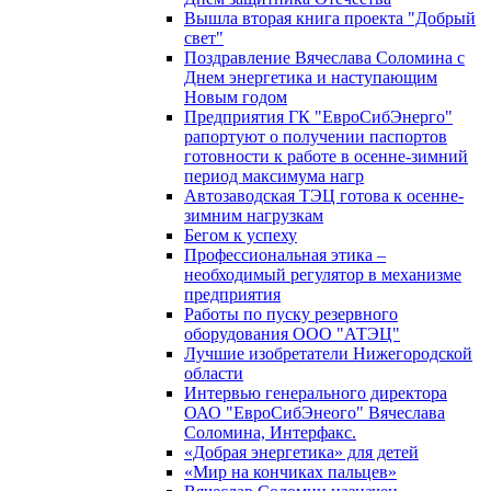
Вышла вторая книга проекта "Добрый
свет"
Поздравление Вячеслава Соломина с
Днем энергетика и наступающим
Новым годом
Предприятия ГК "ЕвроСибЭнерго"
рапортуют о получении паспортов
готовности к работе в осенне-зимний
период максимума нагр
Автозаводская ТЭЦ готова к осенне-
зимним нагрузкам
Бегом к успеху
Профессиональная этика –
необходимый регулятор в механизме
предприятия
Работы по пуску резервного
оборудования ООО "АТЭЦ"
Лучшие изобретатели Нижегородской
области
Интервью генерального директора
ОАО "ЕвроСибЭнеого" Вячеслава
Соломина, Интерфакс.
«Добрая энергетика» для детей
«Мир на кончиках пальцев»