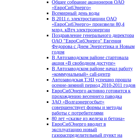
Общее собрание акционеров ОАО
«ЕвроСибЭнерго»
Всемирный день воды
В 2011 г. электростанции ОАО
«ЕвроСибЭнерго» произвели 80,4
млрд. кВтч электроэнергии
Поздравление генерального директора
ОАО "ЕвроСибЭнерго" Евгения
Федорова с Днем Энергетика и Новым
годом
В Автозаводском районе стартовала
акция «В свободном доступе»
В Автозаводском районе начал работу
«коммунальный» call-центр
Автозаводская ТЭЦ успешно прошла
осенне-зимний период 2010-2011 годов
ЕвроСибЭнерго активно готовится к
прохождению весеннего паводка
ЗАО «Волгаэнергосбыт»
совершенствует формы и методы
работы с потребителями
80 лет «сказке из железа и бетона»
ЕвроСибЭнерго вводит в
эксплуатацию новый
газораспределительный пункт на