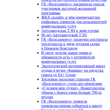
ГК «Волгаэнерго» расширила список
участников льготной жилищной
программы
ЖКХ онлайн: в чём преимущество
цифровых сервисов для пользователей
коммунальных услуг
Автозаводская ТЭЦ к зиме готова
90 лет Автозаводской ТЭЦ
ГК «Волгаэнерго» досрочно построила
теплотрассы к двум детским садам
в Нижнем Новгороде
В свете долгов: какие права и
обязанности есть у потребителя
коммунальных услуг
Экологический интерактивный макет
создан в музее «Кварки» на средства
гранта от En+ Group
Тепловые насосные станции ГК
«Волгаэнерго» стали арт-объектами
«Сделаем мир лучше». Нижегородцы
убрали с берега озера больше 700 кг
мусора
ГК «Волгаэнерго» помогла
первоклассникам собраться в школу