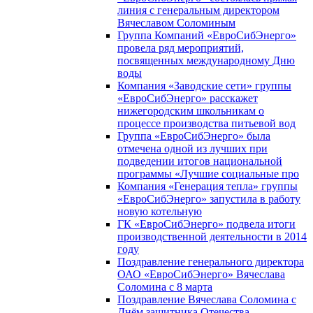
линия с генеральным директором
Вячеславом Соломиным
Группа Компаний «ЕвроСибЭнерго»
провела ряд мероприятий,
посвященных международному Дню
воды
Компания «Заводские сети» группы
«ЕвроСибЭнерго» расскажет
нижегородским школьникам о
процессе производства питьевой вод
Группа «ЕвроСибЭнерго» была
отмечена одной из лучших при
подведении итогов национальной
программы «Лучшие социальные про
Компания «Генерация тепла» группы
«ЕвроСибЭнерго» запустила в работу
новую котельную
ГК «ЕвроСибЭнерго» подвела итоги
производственной деятельности в 2014
году
Поздравление генерального директора
ОАО «ЕвроСибЭнерго» Вячеслава
Соломина с 8 марта
Поздравление Вячеслава Соломина с
Днём защитника Отечества