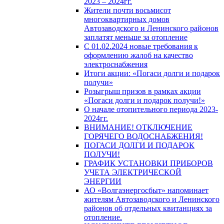
2023 – 2024гг.
Жители почти восьмисот
многоквартирных домов
Автозаводского и Ленинского районов
заплатят меньше за отопление
С 01.02.2024 новые требования к
оформлению жалоб на качество
электроснабжения
Итоги акции: «Погаси долги и подарок
получи»
Розыгрыш призов в рамках акции
«Погаси долги и подарок получи!»
О начале отопительного периода 2023-
2024гг.
ВНИМАНИЕ! ОТКЛЮЧЕНИЕ
ГОРЯЧЕГО ВОДОСНАБЖЕНИЯ!
ПОГАСИ ДОЛГИ И ПОДАРОК
ПОЛУЧИ!
ГРАФИК УСТАНОВКИ ПРИБОРОВ
УЧЕТА ЭЛЕКТРИЧЕСКОЙ
ЭНЕРГИИ
АО «Волгаэнергосбыт» напоминает
жителям Автозаводского и Ленинского
районов об отдельных квитанциях за
отопление.