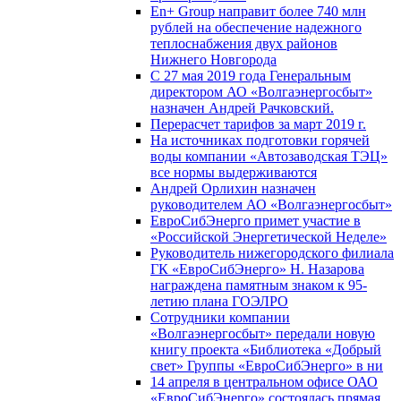
En+ Group направит более 740 млн
рублей на обеспечение надежного
теплоснабжения двух районов
Нижнего Новгорода
С 27 мая 2019 года Генеральным
директором АО «Волгаэнергосбыт»
назначен Андрей Рачковский.
Перерасчет тарифов за март 2019 г.
На источниках подготовки горячей
воды компании «Автозаводская ТЭЦ»
все нормы выдерживаются
Андрей Орлихин назначен
руководителем АО «Волгаэнергосбыт»
ЕвроСибЭнерго примет участие в
«Российской Энергетической Неделе»
Руководитель нижегородского филиала
ГК «ЕвроСибЭнерго» Н. Назарова
награждена памятным знаком к 95-
летию плана ГОЭЛРО
Сотрудники компании
«Волгаэнергосбыт» передали новую
книгу проекта «Библиотека «Добрый
свет» Группы «ЕвроСибЭнерго» в ни
14 апреля в центральном офисе ОАО
«ЕвроСибЭнерго» состоялась прямая