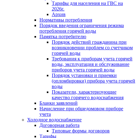
Тарифы для населения на ГВС на
2026г.
Архив
Нормативы потребления
Порядок введения ограничения режима
потребления горячей воды
Памятка потребителю
Порядок действий гражданина при
возникновении проблем со счетчиком
горячей воды
Требования к приборам учета горячей
воды, эксплуатация и обслуживание
приборов учета горячей воды
Порядок установки и приемки
(опломбировки) прибора учета горячей
воды
Показатели, характеризующие
качество горячего водоснабжения
Бланки заявлений
Начисление при общедомовом приборе
учета
Холодное водоснабжение
Договорная работа
Типовые формы договоров
Тарифы