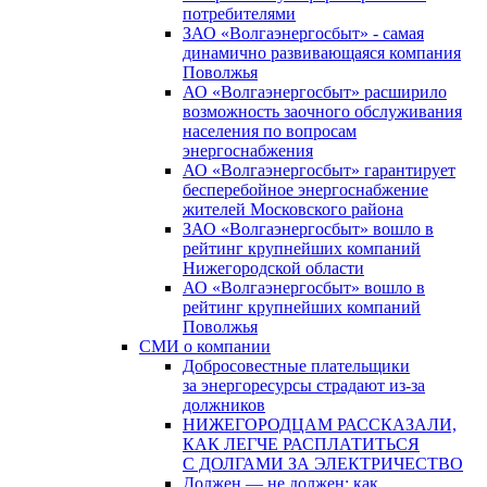
потребителями
ЗАО «Волгаэнергосбыт» - самая
динамично развивающаяся компания
Поволжья
АО «Волгаэнергосбыт» расширило
возможность заочного обслуживания
населения по вопросам
энергоснабжения
АО «Волгаэнергосбыт» гарантирует
бесперебойное энергоснабжение
жителей Московского района
ЗАО «Волгаэнергосбыт» вошло в
рейтинг крупнейших компаний
Нижегородской области
АО «Волгаэнергосбыт» вошло в
рейтинг крупнейших компаний
Поволжья
СМИ о компании
Добросовестные плательщики
за энергоресурсы страдают из-за
должников
НИЖЕГОРОДЦАМ РАССКАЗАЛИ,
КАК ЛЕГЧЕ РАСПЛАТИТЬСЯ
С ДОЛГАМИ ЗА ЭЛЕКТРИЧЕСТВО
Должен — не должен: как