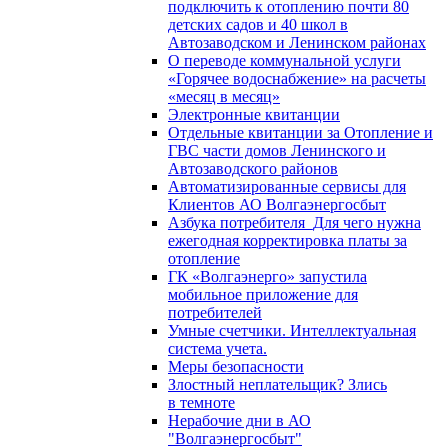
подключить к отоплению почти 80
детских садов и 40 школ в
Автозаводском и Ленинском районах
О переводе коммунальной услуги
«Горячее водоснабжение» на расчеты
«месяц в месяц»
Электронные квитанции
Отдельные квитанции за Отопление и
ГВС части домов Ленинского и
Автозаводского районов
Автоматизированные сервисы для
Клиентов АО Волгаэнергосбыт
Азбука потребителя_Для чего нужна
ежегодная корректировка платы за
отопление
ГК «Волгаэнерго» запустила
мобильное приложение для
потребителей
Умные счетчики. Интеллектуальная
система учета.
Меры безопасности
Злостный неплательщик? Злись
в темноте
Нерабочие дни в АО
"Волгаэнергосбыт"