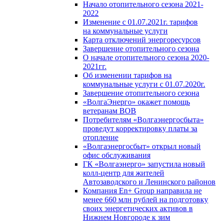
Начало отопительного сезона 2021-
2022
Изменение с 01.07.2021г. тарифов
на коммунальные услуги
Карта отключений энергоресурсов
Завершение отопительного сезона
О начале отопительного сезона 2020-
2021гг.
Об изменении тарифов на
коммунальные услуги с 01.07.2020г.
Завершение отопительного сезона
«ВолгаЭнерго» окажет помощь
ветеранам ВОВ
Потребителям «Волгаэнергосбыта»
проведут корректировку платы за
отопление
«Волгаэнергосбыт» открыл новый
офис обслуживания
ГК «Волгаэнерго» запустила новый
колл-центр для жителей
Автозаводского и Ленинского районов
Компания En+ Group направила не
менее 660 млн рублей на подготовку
своих энергетических активов в
Нижнем Новгороде к зим