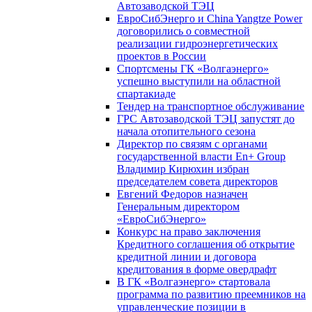
Автозаводской ТЭЦ
ЕвроСибЭнерго и China Yangtze Power
договорились о совместной
реализации гидроэнергетических
проектов в России
Спортсмены ГК «Волгаэнерго»
успешно выступили на областной
спартакиаде
Тендер на транспортное обслуживание
ГРС Автозаводской ТЭЦ запустят до
начала отопительного сезона
Директор по связям с органами
государственной власти En+ Group
Владимир Кирюхин избран
председателем совета директоров
Евгений Федоров назначен
Генеральным директором
«ЕвроСибЭнерго»
Конкурс на право заключения
Кредитного соглашения об открытие
кредитной линии и договора
кредитования в форме овердрафт
В ГК «Волгаэнерго» стартовала
программа по развитию преемников на
управленческие позиции в