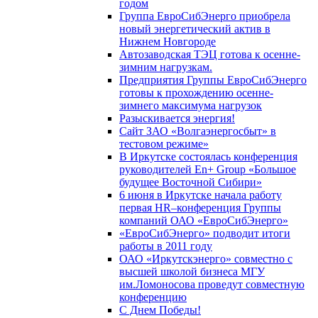
годом
Группа ЕвроСибЭнерго приобрела
новый энергетический актив в
Нижнем Новгороде
Автозаводская ТЭЦ готова к осенне-
зимним нагрузкам.
Предприятия Группы ЕвроСибЭнерго
готовы к прохождению осенне-
зимнего максимума нагрузок
Разыскивается энергия!
Сайт ЗАО «Волгаэнергосбыт» в
тестовом режиме»
В Иркутске состоялась конференция
руководителей En+ Group «Большое
будущее Восточной Сибири»
6 июня в Иркутске начала работу
первая HR–конференция Группы
компаний ОАО «ЕвроСибЭнерго»
«ЕвроСибЭнерго» подводит итоги
работы в 2011 году
ОАО «Иркутскэнерго» совместно с
высшей школой бизнеса МГУ
им.Ломоносова проведут совместную
конференцию
С Днем Победы!