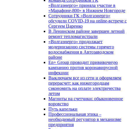
Команда сотрудников ГК
«Волгаэнерго» приняла участие в
«Марафоне-800» в Нижнем Новгороде
Сотрудники ГК «Волгаэнерго»
обсудили COVID-19 на online-встрече с
Сергеем Царенко
В Ленинском районе завершен летний
ремонт тепломагистрали
«Волгаэнерго» продолжает
модернизацию системы горячего
водоснабжения в Автозаводском
районе
En+ Group проводит прививочную
кампанию против коронавирусной
инфекции
Выключаем все из сети и оформляем
перерасчет: как нижегородцам
сэкономить на оплате электричества
летом
Магниты на счетчики: обыкновенное
воровство
Путь капельки
Профессиональная этика –
необходимый регулятор в механизме
предприятия