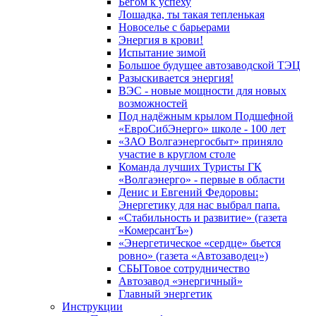
Бегом к успеху
Лошадка, ты такая тепленькая
Новоселье с барьерами
Энергия в крови!
Испытание зимой
Большое будущее автозаводской ТЭЦ
Разыскивается энергия!
ВЭС - новые мощности для новых
возможностей
Под надёжным крылом Подшефной
«ЕвроСибЭнерго» школе - 100 лет
«ЗАО Волгаэнергосбыт» приняло
участие в круглом столе
Команда лучших Туристы ГК
«Волгаэнерго» - первые в области
Денис и Евгений Федоровы:
Энергетику для нас выбрал папа.
«Стабильность и развитие» (газета
«КомерсантЪ»)
«Энергетическое «сердце» бьется
ровно» (газета «Автозаводец»)
СБЫТовое сотрудничество
Автозавод «энергичный»
Главный энергетик
Инструкции