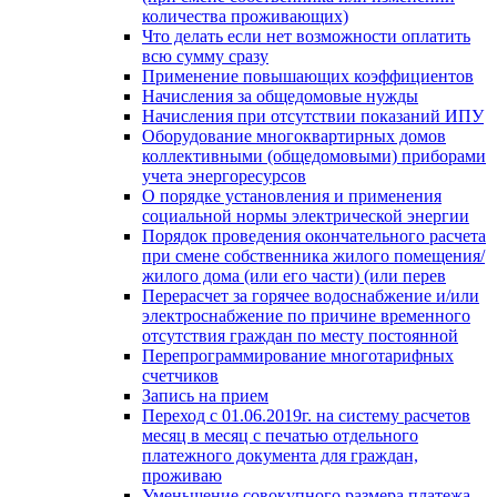
количества проживающих)
Что делать если нет возможности оплатить
всю сумму сразу
Применение повышающих коэффициентов
Начисления за общедомовые нужды
Начисления при отсутствии показаний ИПУ
Оборудование многоквартирных домов
коллективными (общедомовыми) приборами
учета энергоресурсов
О порядке установления и применения
социальной нормы электрической энергии
Порядок проведения окончательного расчета
при смене собственника жилого помещения/
жилого дома (или его части) (или перев
Перерасчет за горячее водоснабжение и/или
электроснабжение по причине временного
отсутствия граждан по месту постоянной
Перепрограммирование многотарифных
счетчиков
Запись на прием
Переход с 01.06.2019г. на систему расчетов
месяц в месяц с печатью отдельного
платежного документа для граждан,
проживаю
Уменьшение совокупного размера платежа