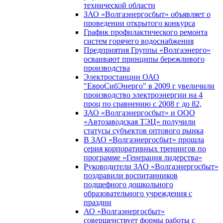
технической области
ЗАО «Волгаэнергосбыт» объявляет о
проведении открытого конкурса
График профилактического ремонта
систем горячего водоснабжения
Предприятия Группы «Волгаэнерго»
осваивают принципы бережливого
производства
Электростанции ОАО
"ЕвроСибЭнерго" в 2009 г увеличили
производство электроэнергии на 4
проц по сравнению с 2008 г до 82,
ЗАО «Волгаэнергосбыт» и ООО
«Автозаводская ТЭЦ» получили
статусы субъектов оптового рынка
В ЗАО «Волгаэнергосбыт» прошла
серия корпоративных тренингов по
программе «Генерация лидерства»
Руководители ЗАО «Волгаэнергосбыт»
поздравили воспитанников
подшефного дошкольного
образовательного учреждения с
праздни
АО «Волгаэнергосбыт»
совершенствует формы работы с