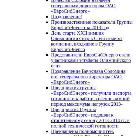
Вячеслав Соломин назначен
генеральным директором ОАО
«ЕвроСибЭнерго»
Поздравление!
Производственные показатели Группы
ЕвроСибЭнерго за 2013 год
День старта XXII зимних
Олимпийских игр в Сочи отметят
компании, входящие в Группу
ЕвроСибЭнерго
Представители ЕвроСибЭнерго стали
участниками эстафеты Олимпийского
огня
Поздравление Вячеслава Соломина,
и.о. генерального директора ОАО
«ЕвроСибЭнерго»
Предприятия группы
«ЕвроСибЭнерго» получили паспорта
готовности к работе в осенне-зимний
период максимума нагрузок 2013-
Предприятия Группы
«ЕвроСибЭнерго» подошли к
отопительному сезону 2013-2014 гг. в
полной технической готовности
Прекращены полномочия ген.