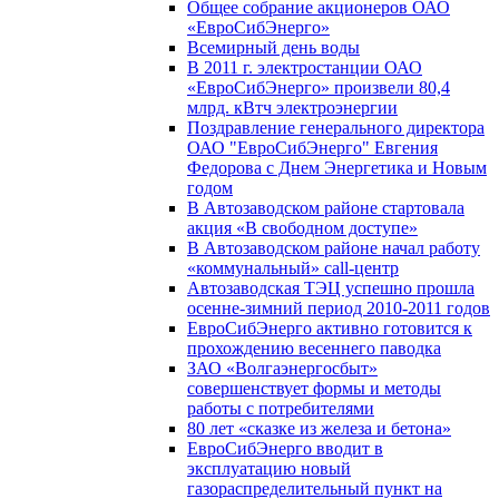
Общее собрание акционеров ОАО
«ЕвроСибЭнерго»
Всемирный день воды
В 2011 г. электростанции ОАО
«ЕвроСибЭнерго» произвели 80,4
млрд. кВтч электроэнергии
Поздравление генерального директора
ОАО "ЕвроСибЭнерго" Евгения
Федорова с Днем Энергетика и Новым
годом
В Автозаводском районе стартовала
акция «В свободном доступе»
В Автозаводском районе начал работу
«коммунальный» call-центр
Автозаводская ТЭЦ успешно прошла
осенне-зимний период 2010-2011 годов
ЕвроСибЭнерго активно готовится к
прохождению весеннего паводка
ЗАО «Волгаэнергосбыт»
совершенствует формы и методы
работы с потребителями
80 лет «сказке из железа и бетона»
ЕвроСибЭнерго вводит в
эксплуатацию новый
газораспределительный пункт на