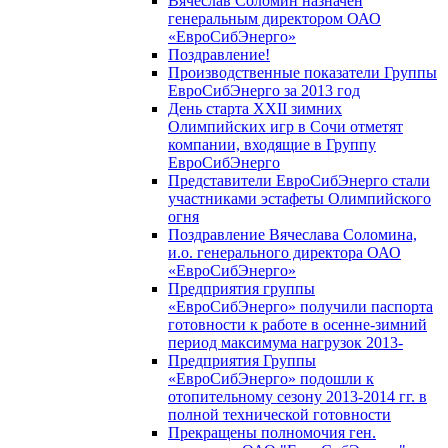
Вячеслав Соломин назначен
генеральным директором ОАО
«ЕвроСибЭнерго»
Поздравление!
Производственные показатели Группы
ЕвроСибЭнерго за 2013 год
День старта XXII зимних
Олимпийских игр в Сочи отметят
компании, входящие в Группу
ЕвроСибЭнерго
Представители ЕвроСибЭнерго стали
участниками эстафеты Олимпийского
огня
Поздравление Вячеслава Соломина,
и.о. генерального директора ОАО
«ЕвроСибЭнерго»
Предприятия группы
«ЕвроСибЭнерго» получили паспорта
готовности к работе в осенне-зимний
период максимума нагрузок 2013-
Предприятия Группы
«ЕвроСибЭнерго» подошли к
отопительному сезону 2013-2014 гг. в
полной технической готовности
Прекращены полномочия ген.