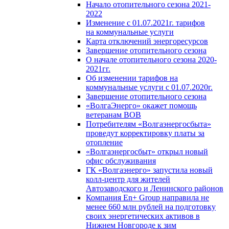
Начало отопительного сезона 2021-
2022
Изменение с 01.07.2021г. тарифов
на коммунальные услуги
Карта отключений энергоресурсов
Завершение отопительного сезона
О начале отопительного сезона 2020-
2021гг.
Об изменении тарифов на
коммунальные услуги с 01.07.2020г.
Завершение отопительного сезона
«ВолгаЭнерго» окажет помощь
ветеранам ВОВ
Потребителям «Волгаэнергосбыта»
проведут корректировку платы за
отопление
«Волгаэнергосбыт» открыл новый
офис обслуживания
ГК «Волгаэнерго» запустила новый
колл-центр для жителей
Автозаводского и Ленинского районов
Компания En+ Group направила не
менее 660 млн рублей на подготовку
своих энергетических активов в
Нижнем Новгороде к зим