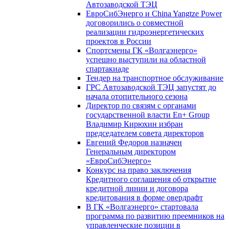
Автозаводской ТЭЦ
ЕвроСибЭнерго и China Yangtze Power
договорились о совместной
реализации гидроэнергетических
проектов в России
Спортсмены ГК «Волгаэнерго»
успешно выступили на областной
спартакиаде
Тендер на транспортное обслуживание
ГРС Автозаводской ТЭЦ запустят до
начала отопительного сезона
Директор по связям с органами
государственной власти En+ Group
Владимир Кирюхин избран
председателем совета директоров
Евгений Федоров назначен
Генеральным директором
«ЕвроСибЭнерго»
Конкурс на право заключения
Кредитного соглашения об открытие
кредитной линии и договора
кредитования в форме овердрафт
В ГК «Волгаэнерго» стартовала
программа по развитию преемников на
управленческие позиции в