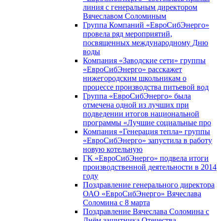
линия с генеральным директором
Вячеславом Соломиным
Группа Компаний «ЕвроСибЭнерго»
провела ряд мероприятий,
посвященных международному Дню
воды
Компания «Заводские сети» группы
«ЕвроСибЭнерго» расскажет
нижегородским школьникам о
процессе производства питьевой вод
Группа «ЕвроСибЭнерго» была
отмечена одной из лучших при
подведении итогов национальной
программы «Лучшие социальные про
Компания «Генерация тепла» группы
«ЕвроСибЭнерго» запустила в работу
новую котельную
ГК «ЕвроСибЭнерго» подвела итоги
производственной деятельности в 2014
году
Поздравление генерального директора
ОАО «ЕвроСибЭнерго» Вячеслава
Соломина с 8 марта
Поздравление Вячеслава Соломина с
Днём защитника Отечества