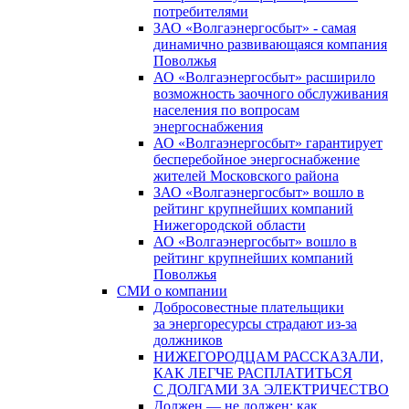
потребителями
ЗАО «Волгаэнергосбыт» - самая
динамично развивающаяся компания
Поволжья
АО «Волгаэнергосбыт» расширило
возможность заочного обслуживания
населения по вопросам
энергоснабжения
АО «Волгаэнергосбыт» гарантирует
бесперебойное энергоснабжение
жителей Московского района
ЗАО «Волгаэнергосбыт» вошло в
рейтинг крупнейших компаний
Нижегородской области
АО «Волгаэнергосбыт» вошло в
рейтинг крупнейших компаний
Поволжья
СМИ о компании
Добросовестные плательщики
за энергоресурсы страдают из-за
должников
НИЖЕГОРОДЦАМ РАССКАЗАЛИ,
КАК ЛЕГЧЕ РАСПЛАТИТЬСЯ
С ДОЛГАМИ ЗА ЭЛЕКТРИЧЕСТВО
Должен — не должен: как