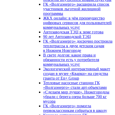
ГК «Волгаэнерго» расширила список
участников льготной жилищной
программы
ЖКХ онлайн: в чём преимущество
цифровых сервисов для пользователей
коммунальных услуг
Автозаводская ТЭЦ к зиме готова
90 лет Автозаводской ТЭЦ
ГК «Волгаэнерго» досрочно построила
теплотрассы к двум детским садам
в Нижнем Новгороде
В свете долгов: какие права и
обязанности есть у потребителя
коммунальных услуг
Экологический интерактивный макет
создан в музее «Кварки» на средства
гранта от En+ Group
Тепловые насосные станции ГК
«Волгаэнерго» стали арт-объектами
«Сделаем мир лучше». Нижегородцы
убрали с берега озера больше 700 кг
мусора
ГК «Волгаэнерго» помогла
первоклассникам собраться в школу