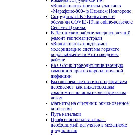
Команда сотрудников ГК
«Волгаэнерго» приняла участие в
«Марафоне-800» в Нижнем Новгороде
Сотрудники ГК «Волгаэнерго»
обсудили COVID-19 на online-встрече с
Сергеем Царенко
В Ленинском районе завершен летний
ремонт тепломагистрали
«Волгаэнерго» продолжает
модернизацию системы горячего
водоснабжения в Автозаводском
районе
En+ Group проводит прививочную
кампанию против коронавирусной
инфекции
Выключаем все из сети и оформляем
перерасчет: как нижегородцам
сэкономить на оплате электричества
летом
Магниты на счетчики: обыкновенное
воровство
Путь капельки
Профессиональная этика –
необходимый регулятор в механизме
предприятия