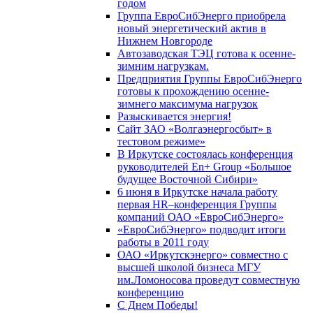
годом
Группа ЕвроСибЭнерго приобрела
новый энергетический актив в
Нижнем Новгороде
Автозаводская ТЭЦ готова к осенне-
зимним нагрузкам.
Предприятия Группы ЕвроСибЭнерго
готовы к прохождению осенне-
зимнего максимума нагрузок
Разыскивается энергия!
Сайт ЗАО «Волгаэнергосбыт» в
тестовом режиме»
В Иркутске состоялась конференция
руководителей En+ Group «Большое
будущее Восточной Сибири»
6 июня в Иркутске начала работу
первая HR–конференция Группы
компаний ОАО «ЕвроСибЭнерго»
«ЕвроСибЭнерго» подводит итоги
работы в 2011 году
ОАО «Иркутскэнерго» совместно с
высшей школой бизнеса МГУ
им.Ломоносова проведут совместную
конференцию
С Днем Победы!