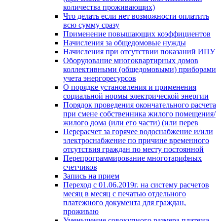
количества проживающих)
Что делать если нет возможности оплатить
всю сумму сразу
Применение повышающих коэффициентов
Начисления за общедомовые нужды
Начисления при отсутствии показаний ИПУ
Оборудование многоквартирных домов
коллективными (общедомовыми) приборами
учета энергоресурсов
О порядке установления и применения
социальной нормы электрической энергии
Порядок проведения окончательного расчета
при смене собственника жилого помещения/
жилого дома (или его части) (или перев
Перерасчет за горячее водоснабжение и/или
электроснабжение по причине временного
отсутствия граждан по месту постоянной
Перепрограммирование многотарифных
счетчиков
Запись на прием
Переход с 01.06.2019г. на систему расчетов
месяц в месяц с печатью отдельного
платежного документа для граждан,
проживаю
Уменьшение совокупного размера платежа