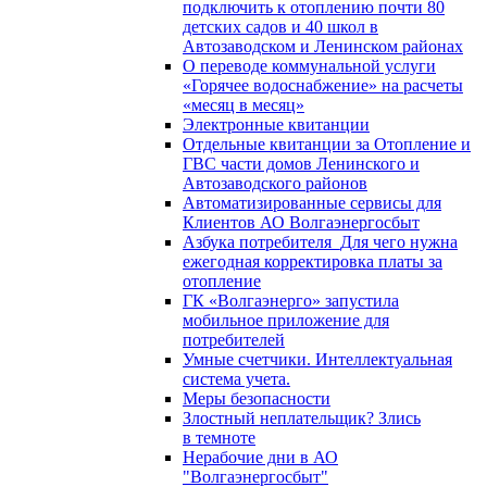
подключить к отоплению почти 80
детских садов и 40 школ в
Автозаводском и Ленинском районах
О переводе коммунальной услуги
«Горячее водоснабжение» на расчеты
«месяц в месяц»
Электронные квитанции
Отдельные квитанции за Отопление и
ГВС части домов Ленинского и
Автозаводского районов
Автоматизированные сервисы для
Клиентов АО Волгаэнергосбыт
Азбука потребителя_Для чего нужна
ежегодная корректировка платы за
отопление
ГК «Волгаэнерго» запустила
мобильное приложение для
потребителей
Умные счетчики. Интеллектуальная
система учета.
Меры безопасности
Злостный неплательщик? Злись
в темноте
Нерабочие дни в АО
"Волгаэнергосбыт"