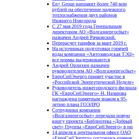
En+ Group направит более 740 млн
рублей на обеспечение надежного
теплоснабжения двух районов
Нижнего Новгорода
С 27 мая 2019 года Генеральным
директором АО «Волгаэнергосбыт»
назначен Андрей Рачковский.
Перерасчет тарифов за март 2019 г.
На источниках подготовки горячей
воды компании «Автозаводская ТЭЦ»
все нормы выдерживаются
Андрей Орлихин назначен
руководителем АО «Волгаэнергосбыт»
ЕвроСибЭнерго примет участие в
«Российской Энергетической Неделе»
Руководитель нижегородского филиала
ГК «ЕвроСибЭнерго» Н. Назарова
награждена памятным знаком к 95-
летию плана ГОЭЛРО
Сотрудники компании
«Волгаэнергосбыт» передали новую
книгу проекта «Библиотека «Добрый
свет» Группы «ЕвроСибЭнерго» в ни
14 апреля в центральном офисе ОАО
«ЕвроСибЭнерго» состоялась прямая