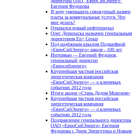
директора ОАО "ЕвроСибЭнерго"
Евгения Федорова
Я хочу уменьшить совокупный размер
платы за коммунальные услуги. Что
мне делать?
Открылся новый нефтепричал
Олег Дерипаска назначен генеральным
директором En+ Group
Под надёжным крылом Подшефной
«ЕвроСибЭнерго» школе - 100 лет
Интервью — Евгений Федоров,
генеральный директор
«Евросибэнерго»
Крупнейшая частная российская
энергетическая компания
«ЕвроСибЭнерго» — о ключевых
событиях 2012 года
Итоги акции «Стань Дедом Морозом»
Крупнейшая частная российская
энергетическая компания
«ЕвроСибЭнерго» — о ключевых
событиях 2012 года
Поздравление генерального директора
ОАО «ЕвроСибЭнерго» Евгения
Федорова с Днем Энергетика и Новым