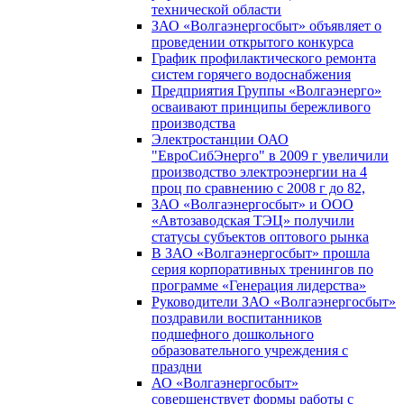
технической области
ЗАО «Волгаэнергосбыт» объявляет о
проведении открытого конкурса
График профилактического ремонта
систем горячего водоснабжения
Предприятия Группы «Волгаэнерго»
осваивают принципы бережливого
производства
Электростанции ОАО
"ЕвроСибЭнерго" в 2009 г увеличили
производство электроэнергии на 4
проц по сравнению с 2008 г до 82,
ЗАО «Волгаэнергосбыт» и ООО
«Автозаводская ТЭЦ» получили
статусы субъектов оптового рынка
В ЗАО «Волгаэнергосбыт» прошла
серия корпоративных тренингов по
программе «Генерация лидерства»
Руководители ЗАО «Волгаэнергосбыт»
поздравили воспитанников
подшефного дошкольного
образовательного учреждения с
праздни
АО «Волгаэнергосбыт»
совершенствует формы работы с