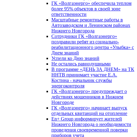
ГК «Волгаэнерго» обеспечила теплом
более 95% объектов в своей зоне
ответственности
Масштабные ремонтные работы в
Автозаводском и Ленинском районах
Нижнего Новгорода
Сотрудники ГК «Волгаэнерго»
поздравили ребят из социально-
реабилитационного центра «Улыбка» с
Днем знаний
Успели ко Дню знаний
Не остались равнодушными
В программе «ДЕНЬ ЗА ДНЕМ» на ТК
ННТВ принимает участие Е.А.
Костина - начальник службы
энергоконтроля
ГК «Волгаэнерго» предупреждает о
действиях мошенников в Нижнем
Новгороде
ГК «Волгаэнерго» начинает выпуск
отдельных квитанций на отопление
En+ Group информирует жителей
Нижнего Новгорода о необходимости
проведения своевременной поверки
приборов учета