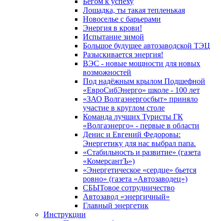
Бегом к успеху
Лошадка, ты такая тепленькая
Новоселье с барьерами
Энергия в крови!
Испытание зимой
Большое будущее автозаводской ТЭЦ
Разыскивается энергия!
ВЭС - новые мощности для новых
возможностей
Под надёжным крылом Подшефной
«ЕвроСибЭнерго» школе - 100 лет
«ЗАО Волгаэнергосбыт» приняло
участие в круглом столе
Команда лучших Туристы ГК
«Волгаэнерго» - первые в области
Денис и Евгений Федоровы:
Энергетику для нас выбрал папа.
«Стабильность и развитие» (газета
«КомерсантЪ»)
«Энергетическое «сердце» бьется
ровно» (газета «Автозаводец»)
СБЫТовое сотрудничество
Автозавод «энергичный»
Главный энергетик
Инструкции