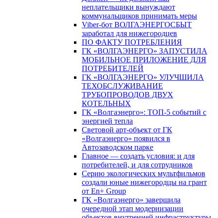
неплательщики вынуждают
коммунальщиков принимать меры
Viber-бот ВОЛГАЭНЕРГОСБЫТ
заработал для нижегородцев
ПО ФАКТУ ПОТРЕБЛЕНИЯ
ГК «ВОЛГАЭНЕРГО» ЗАПУСТИЛА
МОБИЛЬНОЕ ПРИЛОЖЕНИЕ ДЛЯ
ПОТРЕБИТЕЛЕЙ
ГК «ВОЛГАЭНЕРГО» УЛУЧШИЛА
ТЕХОБСЛУЖИВАНИЕ
ТРУБОПРОВОДОВ ДВУХ
КОТЕЛЬНЫХ
ГК «Волгаэнерго»: ТОП-5 событий с
энергией тепла
Световой арт-объект от ГК
«Волгаэнерго» появился в
Автозаводском парке
Главное — создать условия: и для
потребителей, и для сотрудников
Серию экологических мультфильмов
создали юные нижегородцы на грант
от En+ Group
ГК «Волгаэнерго» завершила
очередной этап модернизации
объектов внутренней инфраструктуры