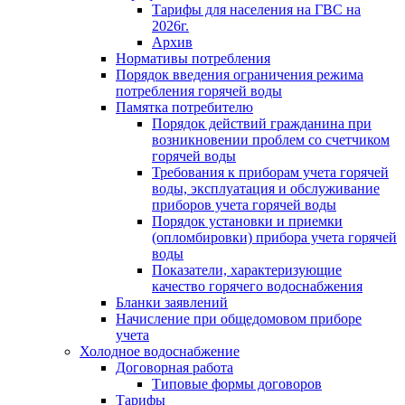
Тарифы для населения на ГВС на
2026г.
Архив
Нормативы потребления
Порядок введения ограничения режима
потребления горячей воды
Памятка потребителю
Порядок действий гражданина при
возникновении проблем со счетчиком
горячей воды
Требования к приборам учета горячей
воды, эксплуатация и обслуживание
приборов учета горячей воды
Порядок установки и приемки
(опломбировки) прибора учета горячей
воды
Показатели, характеризующие
качество горячего водоснабжения
Бланки заявлений
Начисление при общедомовом приборе
учета
Холодное водоснабжение
Договорная работа
Типовые формы договоров
Тарифы