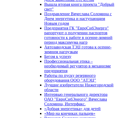
Вышла вторая книга проекта "Добрый
свет"
Поздравление Вячеслава Соломина с
Днем энергетика и наступающим
Новым годом
Предприятия ГК "ЕвроСибЭнерго"
рапортуют о получении паспортов
готовности к работе в осенне-зимний
период максимума нагр
Автозаводская ТЭЦ готова к осенне-
зимним нагрузкам
Бегом к успеху
Профессиональная этика –
необходимый регулятор в механизме
предприятия
Работы по пуску резервного
оборудования ООО "АТЭЦ"
Лучшие изобретатели Нижегородской
области
Интервью генерального директора
ОАО "ЕвроСибЭнеого" Вячеслава
Соломина, Интерфакс.
«Добрая энергетика» для детей
«Мир на кончиках пальцев»