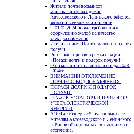
2023 – 2024гг.
Жители почти восьмисот
многоквартирных домов
Автозаводского и Ленинского районов
заплатят меньше за отопление
С 01.02.2024 новые требования к
оформлению жалоб на качество
электроснабжения
Итоги акции: «Погаси долги и подарок
получи»
Розыгрыш призов в рамках акции
«Погаси долги и подарок получи!»
О начале отопительного периода 2023-
2024гг.
ВНИМАНИЕ! ОТКЛЮЧЕНИЕ
ГОРЯЧЕГО ВОДОСНАБЖЕНИЯ!
ПОГАСИ ДОЛГИ И ПОДАРОК
ПОЛУЧИ!
ГРАФИК УСТАНОВКИ ПРИБОРОВ
УЧЕТА ЭЛЕКТРИЧЕСКОЙ
ЭНЕРГИИ
АО «Волгаэнергосбыт» напоминает
жителям Автозаводского и Ленинского
районов об отдельных квитанциях за
отопление.